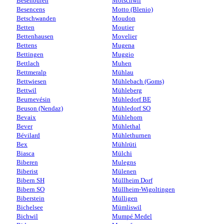
Besenbüren
Mötschwil
Besencens
Motto (Blenio)
Betschwanden
Moudon
Betten
Moutier
Bettenhausen
Movelier
Bettens
Mugena
Bettingen
Muggio
Bettlach
Muhen
Bettmeralp
Mühlau
Bettwiesen
Mühlebach (Goms)
Bettwil
Mühleberg
Beurnevésin
Mühledorf BE
Beuson (Nendaz)
Mühledorf SO
Bevaix
Mühlehorn
Bever
Mühlethal
Bévilard
Mühlethurnen
Bex
Mühlrüti
Biasca
Mülchi
Biberen
Mulegns
Biberist
Mülenen
Bibern SH
Müllheim Dorf
Bibern SO
Müllheim-Wigoltingen
Biberstein
Mülligen
Bichelsee
Mümliswil
Bichwil
Mumpé Medel