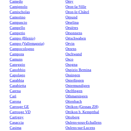
Camedo
Orny
Camignolo
Oron-la-Ville
Camischolas
Oron-le-Châtel
Camorino
Orpund
Campascio
Orselina
Campello
Orsières
Camperio
Orsonnens
Campo (Blenio)
Ortschwaben
Campo (Vallemaggia)
Orvin
Campocologno
Orzens
Campora
Oschwand
Camuns
Osco
Caneggio
Osogna
Canobbio
Ospizio Bernina
Capolago
Ossingen
Carabbia
Osterfingen
Carabietta
Ostermundigen
Carena
Otelfingen
Carì
Othmarsingen
Carona
Ottenbach
Carouge GE
Ottikon (Gossau ZH)
Carrouge VD
Ottikon b. Kemptthal
Cartigny
Ottoberg
Casaccia
Oulens-sous-Echallens
Casima
Oulens-sur-Lucens