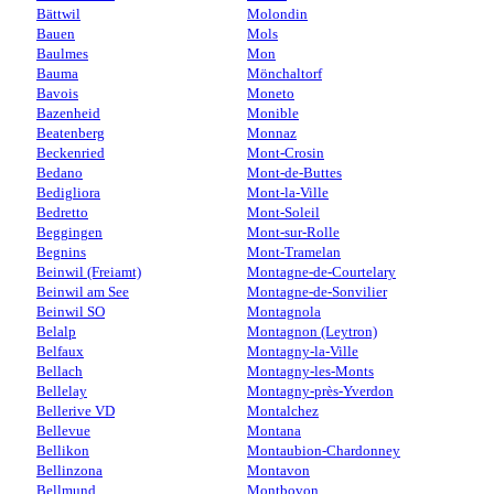
Bättwil
Molondin
Bauen
Mols
Baulmes
Mon
Bauma
Mönchaltorf
Bavois
Moneto
Bazenheid
Monible
Beatenberg
Monnaz
Beckenried
Mont-Crosin
Bedano
Mont-de-Buttes
Bedigliora
Mont-la-Ville
Bedretto
Mont-Soleil
Beggingen
Mont-sur-Rolle
Begnins
Mont-Tramelan
Beinwil (Freiamt)
Montagne-de-Courtelary
Beinwil am See
Montagne-de-Sonvilier
Beinwil SO
Montagnola
Belalp
Montagnon (Leytron)
Belfaux
Montagny-la-Ville
Bellach
Montagny-les-Monts
Bellelay
Montagny-près-Yverdon
Bellerive VD
Montalchez
Bellevue
Montana
Bellikon
Montaubion-Chardonney
Bellinzona
Montavon
Bellmund
Montbovon