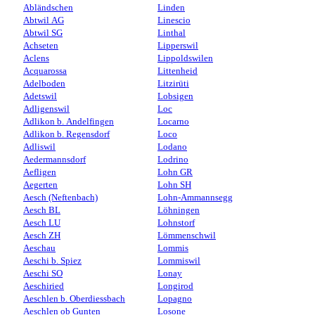
Abländschen
Linden
Abtwil AG
Linescio
Abtwil SG
Linthal
Achseten
Lipperswil
Aclens
Lippoldswilen
Acquarossa
Littenheid
Adelboden
Litzirüti
Adetswil
Lobsigen
Adligenswil
Loc
Adlikon b. Andelfingen
Locarno
Adlikon b. Regensdorf
Loco
Adliswil
Lodano
Aedermannsdorf
Lodrino
Aefligen
Lohn GR
Aegerten
Lohn SH
Aesch (Neftenbach)
Lohn-Ammannsegg
Aesch BL
Löhningen
Aesch LU
Lohnstorf
Aesch ZH
Lömmenschwil
Aeschau
Lommis
Aeschi b. Spiez
Lommiswil
Aeschi SO
Lonay
Aeschiried
Longirod
Aeschlen b. Oberdiessbach
Lopagno
Aeschlen ob Gunten
Losone