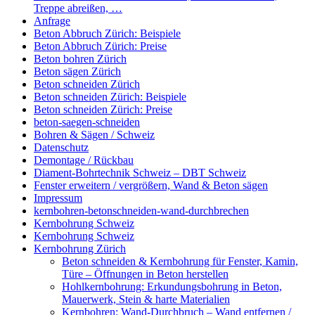
Treppe abreißen, …
Anfrage
Beton Abbruch Zürich: Beispiele
Beton Abbruch Zürich: Preise
Beton bohren Zürich
Beton sägen Zürich
Beton schneiden Zürich
Beton schneiden Zürich: Beispiele
Beton schneiden Zürich: Preise
beton-saegen-schneiden
Bohren & Sägen / Schweiz
Datenschutz
Demontage / Rückbau
Diament-Bohrtechnik Schweiz – DBT Schweiz
Fenster erweitern / vergrößern, Wand & Beton sägen
Impressum
kernbohren-betonschneiden-wand-durchbrechen
Kernbohrung Schweiz
Kernbohrung Schweiz
Kernbohrung Zürich
Beton schneiden & Kernbohrung für Fenster, Kamin,
Türe – Öffnungen in Beton herstellen
Hohlkernbohrung: Erkundungsbohrung in Beton,
Mauerwerk, Stein & harte Materialien
Kernbohren: Wand-Durchbruch – Wand entfernen /