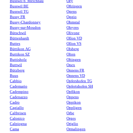
Busswil b. Melchnau
Oey
Busswil BE
Oftringen
Busswil TG
Ogens
Bussy FR
Oggio
Bussy-Chardonney
Ohmstal
Bussy-sur-Moudon
Oleyres
Bütschwil
Olivone
Büttenhardt
Ollon VD
Buttes
Ollon VS
Büttikon AG
Olsberg
Buttikon SZ
Olten
Buttisholz
Oltingen
Buttwil
Onex
Bützberg
Onnens FR
Buus
Onnens VD
Cabbio
Opfershofen TG
Cademario
Opfertshofen SH
Cadempino
Opfikon
Cadenazzo
Oppens
Cadro
Oppikon
Cagiallo
Oppligen
Calfreisen
Orbe
Calonico
Orges
Calpiogna
Origlio
Cama
Ormalingen