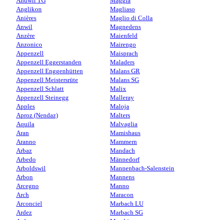
Andwil TG
Maggia
Anglikon
Magliaso
Anières
Maglio di Colla
Anwil
Magnedens
Anzère
Maienfeld
Anzonico
Mairengo
Appenzell
Maisprach
Appenzell Eggerstanden
Maladers
Appenzell Enggenhütten
Malans GR
Appenzell Meistersrüte
Malans SG
Appenzell Schlatt
Malix
Appenzell Steinegg
Malleray
Apples
Maloja
Aproz (Nendaz)
Malters
Aquila
Malvaglia
Aran
Mamishaus
Aranno
Mammern
Arbaz
Mandach
Arbedo
Männedorf
Arboldswil
Mannenbach-Salenstein
Arbon
Mannens
Arcegno
Manno
Arch
Maracon
Arconciel
Marbach LU
Ardez
Marbach SG