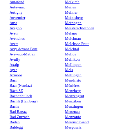
Autafond
Meikirch
Autavaux
Meilen
Autigny
Meinier
Auvernier
Meinisberg
Auw
Meiringen
Avegno
Meisterschwanden
Aven
Melano
Avenches
Melchnau
Avers
Melchsee-Frutt
Avry-devant-Pont
Melchtal
Avry-sur-Matran
Melide
Avully
Mellikon
Axalp
Mellingen
Ayer
Mels
Azmoos
Meltingen
Baar
Mendrisio
Baar (Nendaz)
Ménières
Bäch SZ
Menzberg
Bachenbülach
Menzengrüt
Bächli (Hemberg)
Menziken
Bachs
Menzingen
Bad Ragaz
Menznau
Bad Zurzach
Menzonio
Baden
Merenschwand
Baldegg
Mergoscia