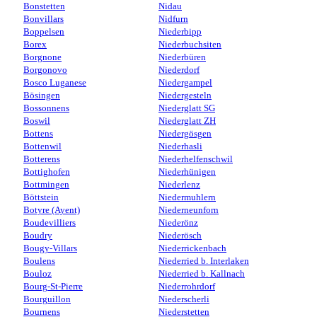
Bonstetten
Nidau
Bonvillars
Nidfurn
Boppelsen
Niederbipp
Borex
Niederbuchsiten
Borgnone
Niederbüren
Borgonovo
Niederdorf
Bosco Luganese
Niedergampel
Bösingen
Niedergesteln
Bossonnens
Niederglatt SG
Boswil
Niederglatt ZH
Bottens
Niedergösgen
Bottenwil
Niederhasli
Botterens
Niederhelfenschwil
Bottighofen
Niederhünigen
Bottmingen
Niederlenz
Böttstein
Niedermuhlern
Botyre (Ayent)
Niederneunforn
Boudevilliers
Niederönz
Boudry
Niederösch
Bougy-Villars
Niederrickenbach
Boulens
Niederried b. Interlaken
Bouloz
Niederried b. Kallnach
Bourg-St-Pierre
Niederrohrdorf
Bourguillon
Niederscherli
Bournens
Niederstetten