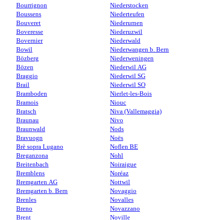
Bourrignon
Niederstocken
Boussens
Niederteufen
Bouveret
Niederurnen
Boveresse
Niederuzwil
Bovernier
Niederwald
Bowil
Niederwangen b. Bern
Bözberg
Niederweningen
Bözen
Niederwil AG
Braggio
Niederwil SG
Brail
Niederwil SO
Bramboden
Nierlet-les-Bois
Bramois
Niouc
Bratsch
Niva (Vallemaggia)
Braunau
Nivo
Braunwald
Nods
Bravuogn
Noës
Brè sopra Lugano
Noflen BE
Breganzona
Nohl
Breitenbach
Noiraigue
Bremblens
Noréaz
Bremgarten AG
Nottwil
Bremgarten b. Bern
Novaggio
Brenles
Novalles
Breno
Novazzano
Brent
Noville