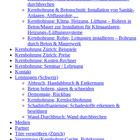
durchbrechen
Kernbohrung & Betonschnitt: Installation von Sanitär-
Anlagen, Abflussrohre,…
Kernbohrung: Klima, Heizung, Lüftung – Bohren in
Beton/Mauer zur Installation für Klimaanlagen,
Heizungs-/Lüftungssysteme
Kernbohrung: Rohre, Leitungen installieren – Bohrung
durch Beton & Mauerwerk
Kernbohrung Zürich: Beispiele
Kernbohrung Zürich: Preise
Kernbohrung: Kosten-Rechner
Kernbohrung: Seminar / Lehrgang
Kontakt
Leistungen (Schweiz)
Abbruch, Handabbruch & Entkernung
Beton bohren, sägen & schneiden
Demontage, Rückbau
Kernbohrung, Kernlochbohrung
Schadstoffsanierung: Schadestoffe erkennen &
beseitigen
Wand-Durchbruch: Wand durchbrechen
Medien
Partner
Türe vergrößern (Zürich)
Vermietung (Kernbohrer-Geräte, Bohrkronen