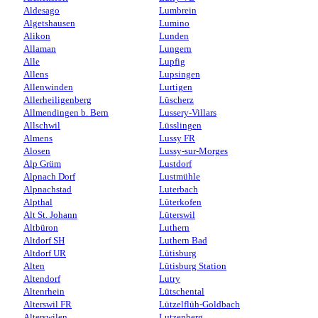
Aldesago
Lumbrein
Algetshausen
Lumino
Alikon
Lunden
Allaman
Lungern
Alle
Lupfig
Allens
Lupsingen
Allenwinden
Lurtigen
Allerheiligenberg
Lüscherz
Allmendingen b. Bern
Lussery-Villars
Allschwil
Lüsslingen
Almens
Lussy FR
Alosen
Lussy-sur-Morges
Alp Grüm
Lustdorf
Alpnach Dorf
Lustmühle
Alpnachstad
Luterbach
Alpthal
Lüterkofen
Alt St. Johann
Lüterswil
Altbüron
Luthern
Altdorf SH
Luthern Bad
Altdorf UR
Lütisburg
Alten
Lütisburg Station
Altendorf
Lutry
Altenrhein
Lütschental
Alterswil FR
Lützelflüh-Goldbach
Alterswilen
Lutzenberg