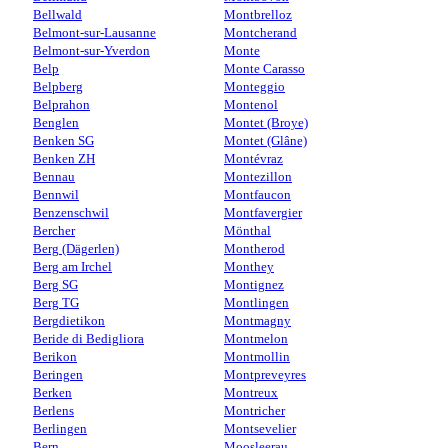
Bellwald
Montbrelloz
Belmont-sur-Lausanne
Montcherand
Belmont-sur-Yverdon
Monte
Belp
Monte Carasso
Belpberg
Monteggio
Belprahon
Montenol
Benglen
Montet (Broye)
Benken SG
Montet (Glâne)
Benken ZH
Montévraz
Bennau
Montezillon
Bennwil
Montfaucon
Benzenschwil
Montfavergier
Bercher
Mönthal
Berg (Dägerlen)
Montherod
Berg am Irchel
Monthey
Berg SG
Montignez
Berg TG
Montlingen
Bergdietikon
Montmagny
Beride di Bedigliora
Montmelon
Berikon
Montmollin
Beringen
Montpreveyres
Berken
Montreux
Berlens
Montricher
Berlingen
Montsevelier
Bern
Moosleerau