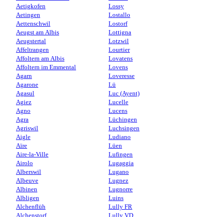
Aetigkofen
Lossy
Aetingen
Lostallo
Aettenschwil
Lostorf
Aeugst am Albis
Lottigna
Aeugstertal
Lotzwil
Affeltrangen
Lourtier
Affoltern am Albis
Lovatens
Affoltern im Emmental
Lovens
Agarn
Loveresse
Agarone
Lü
Agasul
Luc (Ayent)
Agiez
Lucelle
Agno
Lucens
Agra
Lüchingen
Agriswil
Luchsingen
Aigle
Ludiano
Aïre
Lüen
Aire-la-Ville
Lufingen
Airolo
Lugaggia
Alberswil
Lugano
Albeuve
Lugnez
Albinen
Lugnorre
Albligen
Luins
Alchenflüh
Lully FR
Alchenstorf
Lully VD