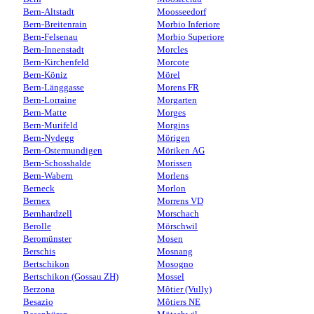
Bern-Altstadt
Moosseedorf
Bern-Breitenrain
Morbio Inferiore
Bern-Felsenau
Morbio Superiore
Bern-Innenstadt
Morcles
Bern-Kirchenfeld
Morcote
Bern-Köniz
Mörel
Bern-Länggasse
Morens FR
Bern-Lorraine
Morgarten
Bern-Matte
Morges
Bern-Murifeld
Morgins
Bern-Nydegg
Mörigen
Bern-Ostermundigen
Möriken AG
Bern-Schosshalde
Morissen
Bern-Wabern
Morlens
Berneck
Morlon
Bernex
Morrens VD
Bernhardzell
Morschach
Berolle
Mörschwil
Beromünster
Mosen
Berschis
Mosnang
Bertschikon
Mosogno
Bertschikon (Gossau ZH)
Mossel
Berzona
Môtier (Vully)
Besazio
Môtiers NE