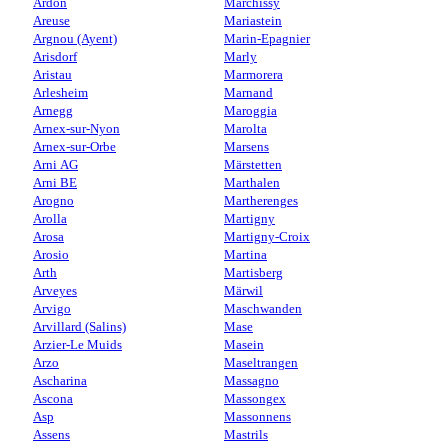
Ardon
Marchissy
Areuse
Mariastein
Argnou (Ayent)
Marin-Epagnier
Arisdorf
Marly
Aristau
Marmorera
Arlesheim
Marnand
Arnegg
Maroggia
Arnex-sur-Nyon
Marolta
Arnex-sur-Orbe
Marsens
Arni AG
Märstetten
Arni BE
Marthalen
Arogno
Martherenges
Arolla
Martigny
Arosa
Martigny-Croix
Arosio
Martina
Arth
Martisberg
Arveyes
Märwil
Arvigo
Maschwanden
Arvillard (Salins)
Mase
Arzier-Le Muids
Masein
Arzo
Maseltrangen
Ascharina
Massagno
Ascona
Massongex
Asp
Massonnens
Assens
Mastrils