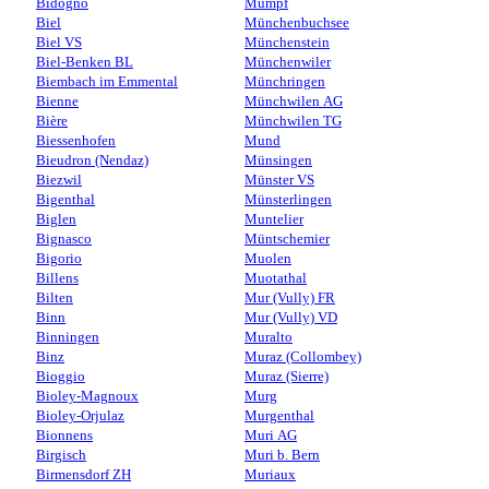
Bidogno
Mumpf
Biel
Münchenbuchsee
Biel VS
Münchenstein
Biel-Benken BL
Münchenwiler
Biembach im Emmental
Münchringen
Bienne
Münchwilen AG
Bière
Münchwilen TG
Biessenhofen
Mund
Bieudron (Nendaz)
Münsingen
Biezwil
Münster VS
Bigenthal
Münsterlingen
Biglen
Muntelier
Bignasco
Müntschemier
Bigorio
Muolen
Billens
Muotathal
Bilten
Mur (Vully) FR
Binn
Mur (Vully) VD
Binningen
Muralto
Binz
Muraz (Collombey)
Bioggio
Muraz (Sierre)
Bioley-Magnoux
Murg
Bioley-Orjulaz
Murgenthal
Bionnens
Muri AG
Birgisch
Muri b. Bern
Birmensdorf ZH
Muriaux