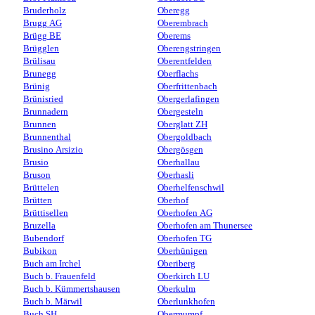
Bruderholz
Oberegg
Brugg AG
Oberembrach
Brügg BE
Oberems
Brügglen
Oberengstringen
Brülisau
Oberentfelden
Brunegg
Oberflachs
Brünig
Oberfrittenbach
Brünisried
Obergerlafingen
Brunnadern
Obergesteln
Brunnen
Oberglatt ZH
Brunnenthal
Obergoldbach
Brusino Arsizio
Obergösgen
Brusio
Oberhallau
Bruson
Oberhasli
Brüttelen
Oberhelfenschwil
Brütten
Oberhof
Brüttisellen
Oberhofen AG
Bruzella
Oberhofen am Thunersee
Bubendorf
Oberhofen TG
Bubikon
Oberhünigen
Buch am Irchel
Oberiberg
Buch b. Frauenfeld
Oberkirch LU
Buch b. Kümmertshausen
Oberkulm
Buch b. Märwil
Oberlunkhofen
Buch SH
Obermumpf