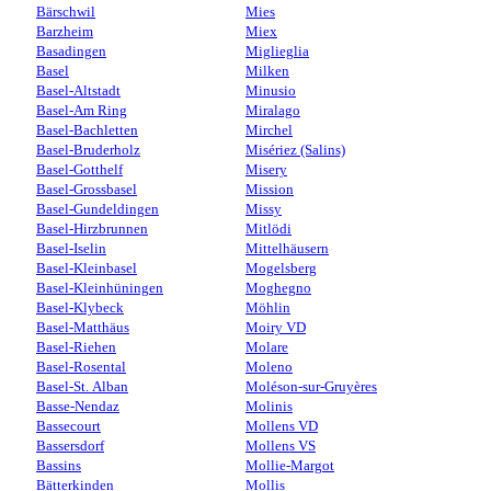
Bärschwil
Mies
Barzheim
Miex
Basadingen
Miglieglia
Basel
Milken
Basel-Altstadt
Minusio
Basel-Am Ring
Miralago
Basel-Bachletten
Mirchel
Basel-Bruderholz
Misériez (Salins)
Basel-Gotthelf
Misery
Basel-Grossbasel
Mission
Basel-Gundeldingen
Missy
Basel-Hirzbrunnen
Mitlödi
Basel-Iselin
Mittelhäusern
Basel-Kleinbasel
Mogelsberg
Basel-Kleinhüningen
Moghegno
Basel-Klybeck
Möhlin
Basel-Matthäus
Moiry VD
Basel-Riehen
Molare
Basel-Rosental
Moleno
Basel-St. Alban
Moléson-sur-Gruyères
Basse-Nendaz
Molinis
Bassecourt
Mollens VD
Bassersdorf
Mollens VS
Bassins
Mollie-Margot
Bätterkinden
Mollis