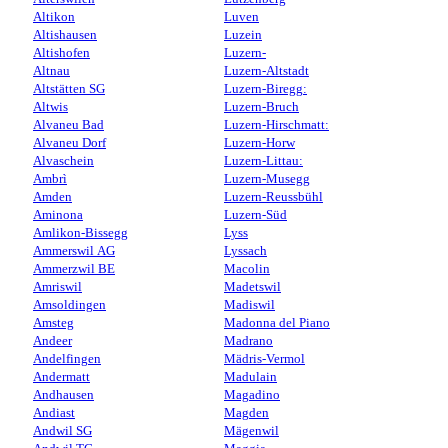
Altikon
Luven
Altishausen
Luzein
Altishofen
Luzern-
Altnau
Luzern-Altstadt
Altstätten SG
Luzern-Biregg:
Altwis
Luzern-Bruch
Alvaneu Bad
Luzern-Hirschmatt:
Alvaneu Dorf
Luzern-Horw
Alvaschein
Luzern-Littau:
Ambrì
Luzern-Musegg
Amden
Luzern-Reussbühl
Aminona
Luzern-Süd
Amlikon-Bissegg
Lyss
Ammerswil AG
Lyssach
Ammerzwil BE
Macolin
Amriswil
Madetswil
Amsoldingen
Madiswil
Amsteg
Madonna del Piano
Andeer
Madrano
Andelfingen
Mädris-Vermol
Andermatt
Madulain
Andhausen
Magadino
Andiast
Magden
Andwil SG
Mägenwil