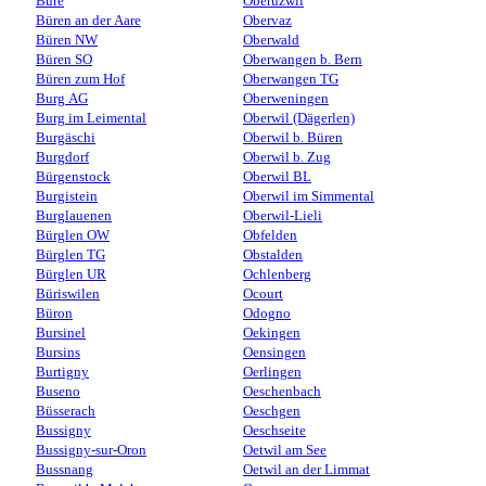
Bure
Oberuzwil
Büren an der Aare
Obervaz
Büren NW
Oberwald
Büren SO
Oberwangen b. Bern
Büren zum Hof
Oberwangen TG
Burg AG
Oberweningen
Burg im Leimental
Oberwil (Dägerlen)
Burgäschi
Oberwil b. Büren
Burgdorf
Oberwil b. Zug
Bürgenstock
Oberwil BL
Burgistein
Oberwil im Simmental
Burglauenen
Oberwil-Lieli
Bürglen OW
Obfelden
Bürglen TG
Obstalden
Bürglen UR
Ochlenberg
Büriswilen
Ocourt
Büron
Odogno
Bursinel
Oekingen
Bursins
Oensingen
Burtigny
Oerlingen
Buseno
Oeschenbach
Büsserach
Oeschgen
Bussigny
Oeschseite
Bussigny-sur-Oron
Oetwil am See
Bussnang
Oetwil an der Limmat