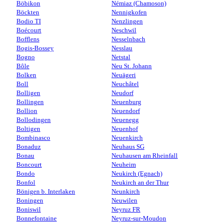
Böbikon
Némiaz (Chamoson)
Böckten
Nennigkofen
Bodio TI
Nenzlingen
Boécourt
Neschwil
Bofflens
Nesselnbach
Bogis-Bossey
Nesslau
Bogno
Netstal
Bôle
Neu St. Johann
Bolken
Neuägeri
Boll
Neuchâtel
Bolligen
Neudorf
Bollingen
Neuenburg
Bollion
Neuendorf
Bollodingen
Neuenegg
Boltigen
Neuenhof
Bombinasco
Neuenkirch
Bonaduz
Neuhaus SG
Bonau
Neuhausen am Rheinfall
Boncourt
Neuheim
Bondo
Neukirch (Egnach)
Bonfol
Neukirch an der Thur
Bönigen b. Interlaken
Neunkirch
Boningen
Neuwilen
Boniswil
Neyruz FR
Bonnefontaine
Neyruz-sur-Moudon