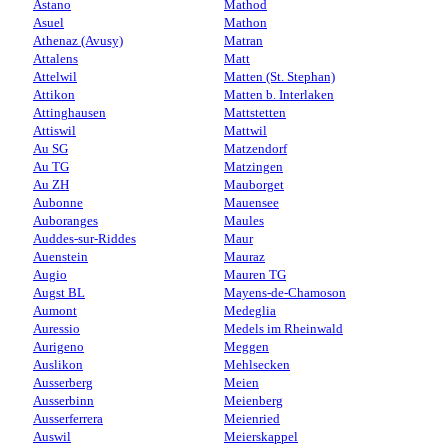
Astano
Mathod
Asuel
Mathon
Athenaz (Avusy)
Matran
Attalens
Matt
Attelwil
Matten (St. Stephan)
Attikon
Matten b. Interlaken
Attinghausen
Mattstetten
Attiswil
Mattwil
Au SG
Matzendorf
Au TG
Matzingen
Au ZH
Mauborget
Aubonne
Mauensee
Auboranges
Maules
Auddes-sur-Riddes
Maur
Auenstein
Mauraz
Augio
Mauren TG
Augst BL
Mayens-de-Chamoson
Aumont
Medeglia
Auressio
Medels im Rheinwald
Aurigeno
Meggen
Auslikon
Mehlsecken
Ausserberg
Meien
Ausserbinn
Meienberg
Ausserferrera
Meienried
Auswil
Meierskappel