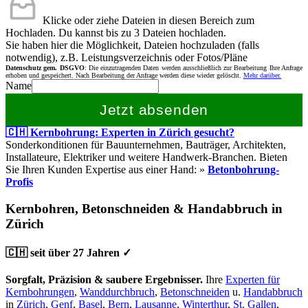
Klicke oder ziehe Dateien in diesen Bereich zum
Hochladen.
Du kannst bis zu 3 Dateien hochladen.
Sie haben hier die Möglichkeit, Dateien hochzuladen (falls
notwendig), z.B. Leistungsverzeichnis oder Fotos/Pläne
Datenschutz gem. DSGVO
: Die einzutragenden Daten werden ausschließlich zur Bearbeitung Ihre Anfrage
erhoben und gespeichert. Nach Bearbeitung der Anfrage werden diese wieder gelöscht.
Mehr darüber.
Name
Jetzt absenden
🇨🇭 Kernbohrung: Experten in Zürich gesucht?
Sonderkonditionen für Bauunternehmen, Bauträger, Architekten,
Installateure, Elektriker und weitere Handwerk-Branchen. Bieten
Sie Ihren Kunden Expertise aus einer Hand: »
Betonbohrung-
Profis
Kernbohren, Betonschneiden & Handabbruch in
Zürich
🇨🇭 seit über 27 Jahren ✓
Sorgfalt, Präzision & saubere Ergebnisser.
Ihre
Experten für
Kernbohrungen
,
Wanddurchbruch
,
Betonschneiden
u.
Handabbruch
in
Zürich
,
Genf
,
Basel
,
Bern
,
Lausanne
,
Winterthur
,
St. Gallen
,