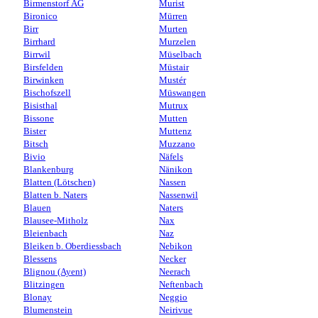
Birmenstorf AG
Murist
Bironico
Mürren
Birr
Murten
Birrhard
Murzelen
Birrwil
Müselbach
Birsfelden
Müstair
Birwinken
Mustér
Bischofszell
Müswangen
Bisisthal
Mutrux
Bissone
Mutten
Bister
Muttenz
Bitsch
Muzzano
Bivio
Näfels
Blankenburg
Nänikon
Blatten (Lötschen)
Nassen
Blatten b. Naters
Nassenwil
Blauen
Naters
Blausee-Mitholz
Nax
Bleienbach
Naz
Bleiken b. Oberdiessbach
Nebikon
Blessens
Necker
Blignou (Ayent)
Neerach
Blitzingen
Neftenbach
Blonay
Neggio
Blumenstein
Neirivue