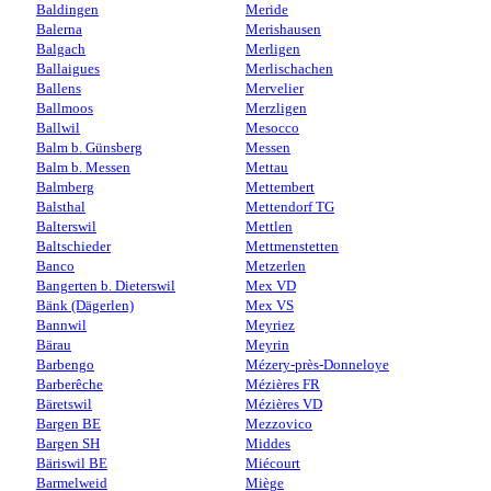
Baldingen
Meride
Balerna
Merishausen
Balgach
Merligen
Ballaigues
Merlischachen
Ballens
Mervelier
Ballmoos
Merzligen
Ballwil
Mesocco
Balm b. Günsberg
Messen
Balm b. Messen
Mettau
Balmberg
Mettembert
Balsthal
Mettendorf TG
Balterswil
Mettlen
Baltschieder
Mettmenstetten
Banco
Metzerlen
Bangerten b. Dieterswil
Mex VD
Bänk (Dägerlen)
Mex VS
Bannwil
Meyriez
Bärau
Meyrin
Barbengo
Mézery-près-Donneloye
Barberêche
Mézières FR
Bäretswil
Mézières VD
Bargen BE
Mezzovico
Bargen SH
Middes
Bäriswil BE
Miécourt
Barmelweid
Miège