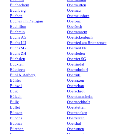
Buchackern
Obermutten
Buchberg
Obernau
Buchen
Oberneunforn
Buchen im Prättigau
Oberönz
Buchillon
Oberösch
Buchrain
Oberramsern
Buchs AG
Oberrickenbach
Buchs LU
Oberried am Brienzersee
Buchs SG
Oberried FR
Buchs ZH
Oberrieden
Büchslen
Oberriet SG
Buckten
Oberrindal
Büetigen
Oberrohrdorf
Bühl b. Aarberg
Oberrüti
Bühler
Obersaxen
Buhwil
Oberschan
Buix
Oberschrot
Bülach
Oberstammheim
Bulle
Obersteckholz
Bullet
Oberstetten
Bünzen
Oberstocken
Buochs
Oberterzen
Buonas
Oberthal
Bürchen
Oberurnen