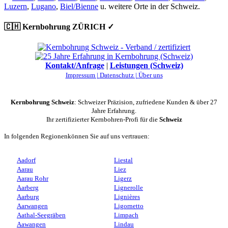
Luzern
,
Lugano
,
Biel/Bienne
u. weitere Orte in der Schweiz.
🇨🇭 Kernbohrung ZÜRICH ✓
Kontakt/Anfrage
|
Leistungen (Schweiz)
Impressum |
Datenschutz |
Über uns
Kernbohrung Schweiz
: Schweizer Präzision, zufriedene Kunden & über 27
Jahre Erfahrung.
Ihr zertifizierter Kernbohren-Profi für die
Schweiz
In folgenden Regionenkönnen Sie auf uns vertrauen:
Aadorf
Liestal
Aarau
Liez
Aarau Rohr
Ligerz
Aarberg
Lignerolle
Aarburg
Lignières
Aarwangen
Ligornetto
Aathal-Seegräben
Limpach
Aawangen
Lindau