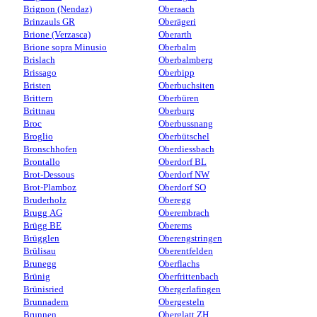
Brignon (Nendaz)
Oberaach
Brinzauls GR
Oberägeri
Brione (Verzasca)
Oberarth
Brione sopra Minusio
Oberbalm
Brislach
Oberbalmberg
Brissago
Oberbipp
Bristen
Oberbuchsiten
Brittern
Oberbüren
Brittnau
Oberburg
Broc
Oberbussnang
Broglio
Oberbütschel
Bronschhofen
Oberdiessbach
Brontallo
Oberdorf BL
Brot-Dessous
Oberdorf NW
Brot-Plamboz
Oberdorf SO
Bruderholz
Oberegg
Brugg AG
Oberembrach
Brügg BE
Oberems
Brügglen
Oberengstringen
Brülisau
Oberentfelden
Brunegg
Oberflachs
Brünig
Oberfrittenbach
Brünisried
Obergerlafingen
Brunnadern
Obergesteln
Brunnen
Oberglatt ZH