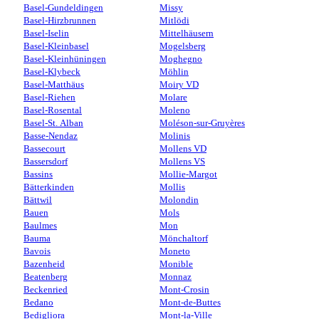
Basel-Gundeldingen
Missy
Basel-Hirzbrunnen
Mitlödi
Basel-Iselin
Mittelhäusern
Basel-Kleinbasel
Mogelsberg
Basel-Kleinhüningen
Moghegno
Basel-Klybeck
Möhlin
Basel-Matthäus
Moiry VD
Basel-Riehen
Molare
Basel-Rosental
Moleno
Basel-St. Alban
Moléson-sur-Gruyères
Basse-Nendaz
Molinis
Bassecourt
Mollens VD
Bassersdorf
Mollens VS
Bassins
Mollie-Margot
Bätterkinden
Mollis
Bättwil
Molondin
Bauen
Mols
Baulmes
Mon
Bauma
Mönchaltorf
Bavois
Moneto
Bazenheid
Monible
Beatenberg
Monnaz
Beckenried
Mont-Crosin
Bedano
Mont-de-Buttes
Bedigliora
Mont-la-Ville