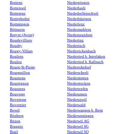
Bottens
Niedergösgen
Bottenwil
Niederhasli
Botterens
Niederhelfenschwil
Bottighofen
Niederhünigen
Bottmingen
Niederlenz
Böttstein
Niedermuhlern
Botyre (Ayent)
Niederneunforn
Boudevilliers
Niederönz
Boudry
Niederösch
Bougy-Villars
Niederrickenbach
Boulens
Niederried b. Interlaken
Bouloz
Niederried b. Kallnach
Bourg-St-Pierre
Niederrohrdorf
Bourguillon
Niederscherli
Bournens
Niederstetten
Bourrignon
Niederstocken
Boussens
Niederteufen
Bouveret
Niederurnen
Boveresse
Niederuzwil
Bovernier
Niederwald
Bowil
Niederwangen b. Bern
Bözberg
Niederweningen
Bözen
Niederwil AG
Braggio
Niederwil SG
Brail
Niederwil SO