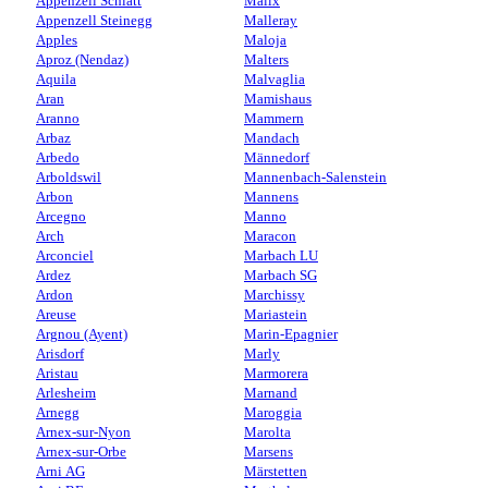
Appenzell Schlatt
Malix
Appenzell Steinegg
Malleray
Apples
Maloja
Aproz (Nendaz)
Malters
Aquila
Malvaglia
Aran
Mamishaus
Aranno
Mammern
Arbaz
Mandach
Arbedo
Männedorf
Arboldswil
Mannenbach-Salenstein
Arbon
Mannens
Arcegno
Manno
Arch
Maracon
Arconciel
Marbach LU
Ardez
Marbach SG
Ardon
Marchissy
Areuse
Mariastein
Argnou (Ayent)
Marin-Epagnier
Arisdorf
Marly
Aristau
Marmorera
Arlesheim
Marnand
Arnegg
Maroggia
Arnex-sur-Nyon
Marolta
Arnex-sur-Orbe
Marsens
Arni AG
Märstetten