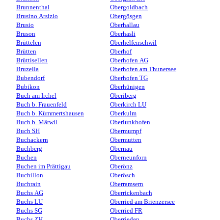
Brunnenthal
Obergoldbach
Brusino Arsizio
Obergösgen
Brusio
Oberhallau
Bruson
Oberhasli
Brüttelen
Oberhelfenschwil
Brütten
Oberhof
Brüttisellen
Oberhofen AG
Bruzella
Oberhofen am Thunersee
Bubendorf
Oberhofen TG
Bubikon
Oberhünigen
Buch am Irchel
Oberiberg
Buch b. Frauenfeld
Oberkirch LU
Buch b. Kümmertshausen
Oberkulm
Buch b. Märwil
Oberlunkhofen
Buch SH
Obermumpf
Buchackern
Obermutten
Buchberg
Obernau
Buchen
Oberneunforn
Buchen im Prättigau
Oberönz
Buchillon
Oberösch
Buchrain
Oberramsern
Buchs AG
Oberrickenbach
Buchs LU
Oberried am Brienzersee
Buchs SG
Oberried FR
Buchs ZH
Oberrieden