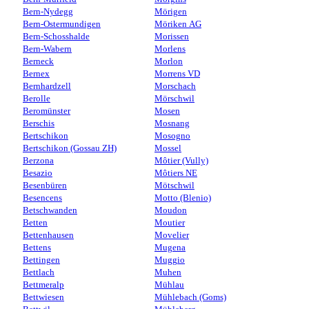
Bern-Nydegg
Mörigen
Bern-Ostermundigen
Möriken AG
Bern-Schosshalde
Morissen
Bern-Wabern
Morlens
Berneck
Morlon
Bernex
Morrens VD
Bernhardzell
Morschach
Berolle
Mörschwil
Beromünster
Mosen
Berschis
Mosnang
Bertschikon
Mosogno
Bertschikon (Gossau ZH)
Mossel
Berzona
Môtier (Vully)
Besazio
Môtiers NE
Besenbüren
Mötschwil
Besencens
Motto (Blenio)
Betschwanden
Moudon
Betten
Moutier
Bettenhausen
Movelier
Bettens
Mugena
Bettingen
Muggio
Bettlach
Muhen
Bettmeralp
Mühlau
Bettwiesen
Mühlebach (Goms)