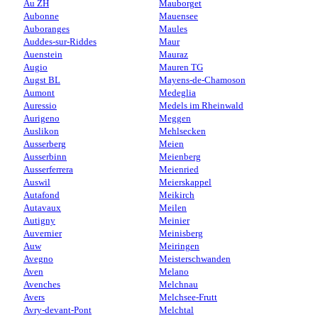
Au ZH
Mauborget
Aubonne
Mauensee
Auboranges
Maules
Auddes-sur-Riddes
Maur
Auenstein
Mauraz
Augio
Mauren TG
Augst BL
Mayens-de-Chamoson
Aumont
Medeglia
Auressio
Medels im Rheinwald
Aurigeno
Meggen
Auslikon
Mehlsecken
Ausserberg
Meien
Ausserbinn
Meienberg
Ausserferrera
Meienried
Auswil
Meierskappel
Autafond
Meikirch
Autavaux
Meilen
Autigny
Meinier
Auvernier
Meinisberg
Auw
Meiringen
Avegno
Meisterschwanden
Aven
Melano
Avenches
Melchnau
Avers
Melchsee-Frutt
Avry-devant-Pont
Melchtal