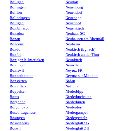
Bolligen
Neudorf
Bollingen
Neuenburg
Bollion
Neuendorf
Bollodingen
Neuenegg
Boltigen
Neuenhof
Bombinasco
Neuenkirch
Bonaduz
Neuhaus SG
Bonau
Neuhausen am Rheinfall
Boncourt
Neuheim
Bondo
Neukirch (Egnach)
Bonfol
Neukirch an der Thur
Bönigen b. Interlaken
Neunkirch
Boningen
Neuwilen
Boniswil
Neyruz FR
Bonnefontaine
Neyruz-sur-Moudon
Bonstetten
Nidau
Bonvillars
Nidfurn
Boppelsen
Niederbipp
Borex
Niederbuchsiten
Borgnone
Niederbüren
Borgonovo
Niederdorf
Bosco Luganese
Niedergampel
Bösingen
Niedergesteln
Bossonnens
Niederglatt SG
Boswil
Niederglatt ZH