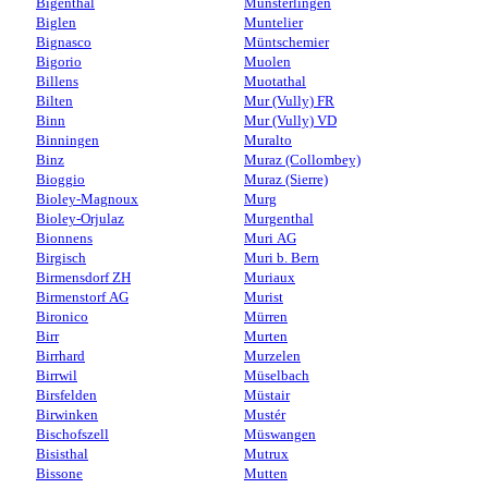
Bigenthal
Münsterlingen
Biglen
Muntelier
Bignasco
Müntschemier
Bigorio
Muolen
Billens
Muotathal
Bilten
Mur (Vully) FR
Binn
Mur (Vully) VD
Binningen
Muralto
Binz
Muraz (Collombey)
Bioggio
Muraz (Sierre)
Bioley-Magnoux
Murg
Bioley-Orjulaz
Murgenthal
Bionnens
Muri AG
Birgisch
Muri b. Bern
Birmensdorf ZH
Muriaux
Birmenstorf AG
Murist
Bironico
Mürren
Birr
Murten
Birrhard
Murzelen
Birrwil
Müselbach
Birsfelden
Müstair
Birwinken
Mustér
Bischofszell
Müswangen
Bisisthal
Mutrux
Bissone
Mutten