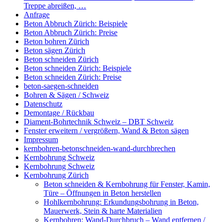
Treppe abreißen, …
Anfrage
Beton Abbruch Zürich: Beispiele
Beton Abbruch Zürich: Preise
Beton bohren Zürich
Beton sägen Zürich
Beton schneiden Zürich
Beton schneiden Zürich: Beispiele
Beton schneiden Zürich: Preise
beton-saegen-schneiden
Bohren & Sägen / Schweiz
Datenschutz
Demontage / Rückbau
Diament-Bohrtechnik Schweiz – DBT Schweiz
Fenster erweitern / vergrößern, Wand & Beton sägen
Impressum
kernbohren-betonschneiden-wand-durchbrechen
Kernbohrung Schweiz
Kernbohrung Schweiz
Kernbohrung Zürich
Beton schneiden & Kernbohrung für Fenster, Kamin,
Türe – Öffnungen in Beton herstellen
Hohlkernbohrung: Erkundungsbohrung in Beton,
Mauerwerk, Stein & harte Materialien
Kernbohren: Wand-Durchbruch – Wand entfernen /