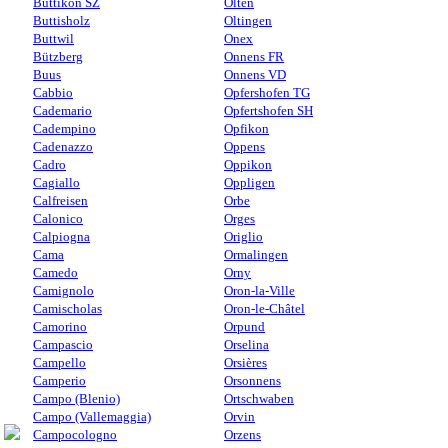
Buttikon SZ
Olten
Buttisholz
Oltingen
Buttwil
Onex
Bützberg
Onnens FR
Buus
Onnens VD
Cabbio
Opfershofen TG
Cademario
Opfertshofen SH
Cadempino
Opfikon
Cadenazzo
Oppens
Cadro
Oppikon
Cagiallo
Oppligen
Calfreisen
Orbe
Calonico
Orges
Calpiogna
Origlio
Cama
Ormalingen
Camedo
Orny
Camignolo
Oron-la-Ville
Camischolas
Oron-le-Châtel
Camorino
Orpund
Campascio
Orselina
Campello
Orsières
Camperio
Orsonnens
Campo (Blenio)
Ortschwaben
Campo (Vallemaggia)
Orvin
Campocologno
Orzens