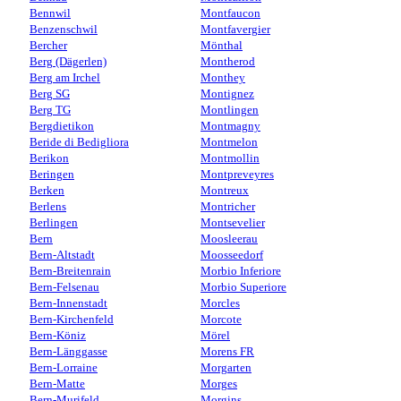
Bennwil
Montfaucon
Benzenschwil
Montfavergier
Bercher
Mönthal
Berg (Dägerlen)
Montherod
Berg am Irchel
Monthey
Berg SG
Montignez
Berg TG
Montlingen
Bergdietikon
Montmagny
Beride di Bedigliora
Montmelon
Berikon
Montmollin
Beringen
Montpreveyres
Berken
Montreux
Berlens
Montricher
Berlingen
Montsevelier
Bern
Moosleerau
Bern-Altstadt
Moosseedorf
Bern-Breitenrain
Morbio Inferiore
Bern-Felsenau
Morbio Superiore
Bern-Innenstadt
Morcles
Bern-Kirchenfeld
Morcote
Bern-Köniz
Mörel
Bern-Länggasse
Morens FR
Bern-Lorraine
Morgarten
Bern-Matte
Morges
Bern-Murifeld
Morgins