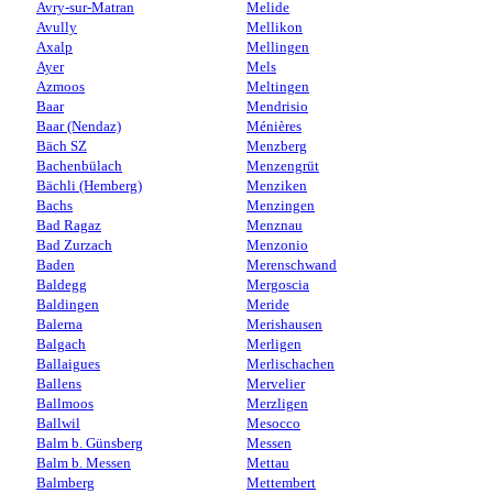
Avry-sur-Matran
Melide
Avully
Mellikon
Axalp
Mellingen
Ayer
Mels
Azmoos
Meltingen
Baar
Mendrisio
Baar (Nendaz)
Ménières
Bäch SZ
Menzberg
Bachenbülach
Menzengrüt
Bächli (Hemberg)
Menziken
Bachs
Menzingen
Bad Ragaz
Menznau
Bad Zurzach
Menzonio
Baden
Merenschwand
Baldegg
Mergoscia
Baldingen
Meride
Balerna
Merishausen
Balgach
Merligen
Ballaigues
Merlischachen
Ballens
Mervelier
Ballmoos
Merzligen
Ballwil
Mesocco
Balm b. Günsberg
Messen
Balm b. Messen
Mettau
Balmberg
Mettembert