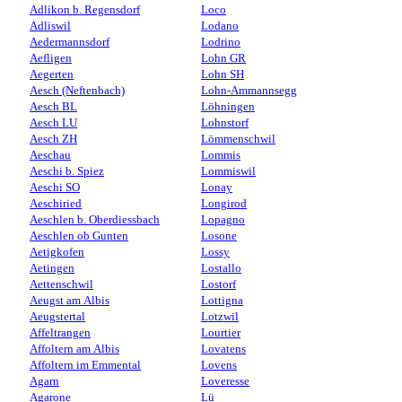
Adlikon b. Regensdorf
Loco
Adliswil
Lodano
Aedermannsdorf
Lodrino
Aefligen
Lohn GR
Aegerten
Lohn SH
Aesch (Neftenbach)
Lohn-Ammannsegg
Aesch BL
Löhningen
Aesch LU
Lohnstorf
Aesch ZH
Lömmenschwil
Aeschau
Lommis
Aeschi b. Spiez
Lommiswil
Aeschi SO
Lonay
Aeschiried
Longirod
Aeschlen b. Oberdiessbach
Lopagno
Aeschlen ob Gunten
Losone
Aetigkofen
Lossy
Aetingen
Lostallo
Aettenschwil
Lostorf
Aeugst am Albis
Lottigna
Aeugstertal
Lotzwil
Affeltrangen
Lourtier
Affoltern am Albis
Lovatens
Affoltern im Emmental
Lovens
Agarn
Loveresse
Agarone
Lü