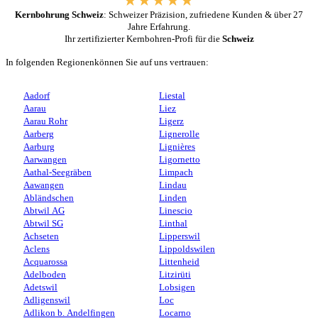
Kernbohrung Schweiz
: Schweizer Präzision, zufriedene Kunden & über 27
Jahre Erfahrung.
Ihr zertifizierter Kernbohren-Profi für die
Schweiz
In folgenden Regionenkönnen Sie auf uns vertrauen:
Aadorf
Liestal
Aarau
Liez
Aarau Rohr
Ligerz
Aarberg
Lignerolle
Aarburg
Lignières
Aarwangen
Ligornetto
Aathal-Seegräben
Limpach
Aawangen
Lindau
Abländschen
Linden
Abtwil AG
Linescio
Abtwil SG
Linthal
Achseten
Lipperswil
Aclens
Lippoldswilen
Acquarossa
Littenheid
Adelboden
Litzirüti
Adetswil
Lobsigen
Adligenswil
Loc
Adlikon b. Andelfingen
Locarno