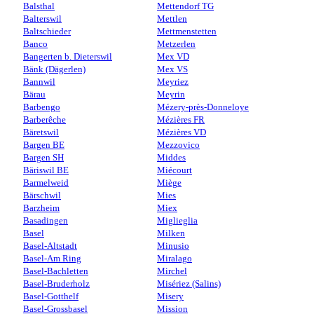
Balsthal
Mettendorf TG
Balterswil
Mettlen
Baltschieder
Mettmenstetten
Banco
Metzerlen
Bangerten b. Dieterswil
Mex VD
Bänk (Dägerlen)
Mex VS
Bannwil
Meyriez
Bärau
Meyrin
Barbengo
Mézery-près-Donneloye
Barberêche
Mézières FR
Bäretswil
Mézières VD
Bargen BE
Mezzovico
Bargen SH
Middes
Bäriswil BE
Miécourt
Barmelweid
Miège
Bärschwil
Mies
Barzheim
Miex
Basadingen
Miglieglia
Basel
Milken
Basel-Altstadt
Minusio
Basel-Am Ring
Miralago
Basel-Bachletten
Mirchel
Basel-Bruderholz
Misériez (Salins)
Basel-Gotthelf
Misery
Basel-Grossbasel
Mission