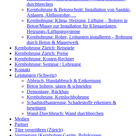
durchbrechen
Kernbohrung & Betonschnitt: Installation von Sanitär-
Anlagen, Abflussrohre,…
Kernbohrung: Klima, Heizung, Lüftung – Bohren in
Beton/Mauer zur Installation für Klimaanlagen,
Heizungs-/Lüftungssysteme
Kernbohrung: Rohre, Leitungen installieren – Bohrung
durch Beton & Mauerwerk
Kernbohrung Zürich: Beispiele
Kernbohrung Zürich: Preise
Kernbohrung: Kosten-Rechner
Kernbohrung: Seminar / Lehrgang
Kontakt
Leistungen (Schweiz)
Abbruch, Handabbruch & Entkernung
Beton bohren, sägen & schneiden
Demontage, Rückbau
Kernbohrung, Kernlochbohrung
Schadstoffsanierung: Schadestoffe erkennen &
beseitigen
Wand-Durchbruch: Wand durchbrechen
Medien
Partner
Türe vergrößern (Zürich)
Vermietung (Kernbohrer-Geräte, Bohrkronen