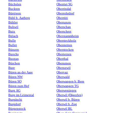
Büchslen
Oberriet SG
Buckten
Oberrindal
Büetigen
Oberrohrdorf
Bühl b. Aarberg
Oberrüti
Bühler
Obersaxen
Buhwil
Oberschan
Buix
Oberschrot
Bülach
Oberstammheim
Bulle
Obersteckholz
Bullet
Oberstetten
Bünzen
Oberstocken
Buochs
Oberterzen
Buonas
Oberthal
Bürchen
Oberurnen
Bure
Oberuzwil
Büren an der Aare
Obervaz
Büren NW
Oberwald
Büren SO
Oberwangen b. Bern
Büren zum Hof
Oberwangen TG
Burg AG
Oberweningen
Burg im Leimental
Oberwil (Dägerlen)
Burgäschi
Oberwil b. Büren
Burgdorf
Oberwil b. Zug
Bürgenstock
Oberwil BL