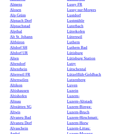
Almens
Lussy FR
Alosen
Lussy-sur-Morges
Alp Grüm
Lustdorf
Alpnach Dorf
Lustmühle
Alpnachstad
Luterbach
Alpthal
Lüterkofen
Alt St. Johann
Lüterswil
Altbüron
Luthern
Altdorf SH
Luthern Bad
Altdorf UR
Lütisburg
Alten
Lütisburg Station
Altendorf
Lutry
Altenrhein
Lütschental
Alterswil FR
Lützelflüh-Goldbach
Alterswilen
Lutzenberg
Altikon
Luven
Altishausen
Luzein
Altishofen
Luzern-
Altnau
Luzern-Altstadt
Altstätten SG
Luzern-Biregg:
Altwis
Luzern-Bruch
Alvaneu Bad
Luzern-Hirschmatt:
Alvaneu Dorf
Luzern-Horw
Alvaschein
Luzern-Littau:
Ambrì
Luzern-Musegg