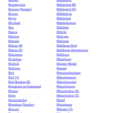
Bettwil
Mühleberg
Beurnevésin
Mühledorf BE
Beuson (Nendaz)
Mühledorf SO
Bevaix
Mühlehorn
Bever
Mühlethal
Bévilard
Mühlethurnen
Bex
Mühlrüti
Biasca
Mülchi
Biberen
Mulegns
Biberist
Mülenen
Bibern SH
Müllheim Dorf
Bibern SO
Müllheim-Wigoltingen
Biberstein
Mülligen
Bichelsee
Mümliswil
Bichwil
Mumpé Medel
Bidogno
Mumpf
Biel
Münchenbuchsee
Biel VS
Münchenstein
Biel-Benken BL
Münchenwiler
Biembach im Emmental
Münchringen
Bienne
Münchwilen AG
Bière
Münchwilen TG
Biessenhofen
Mund
Bieudron (Nendaz)
Münsingen
Biezwil
Münster VS