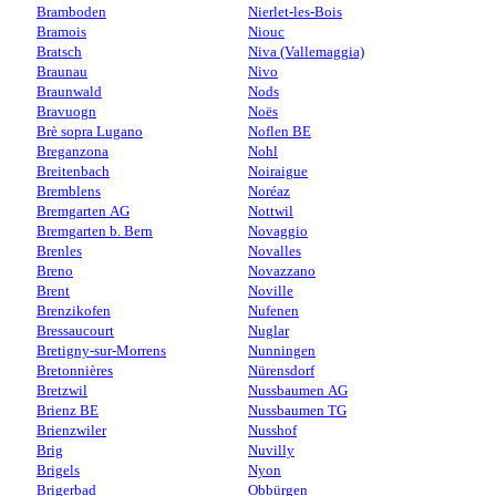
Bramboden
Nierlet-les-Bois
Bramois
Niouc
Bratsch
Niva (Vallemaggia)
Braunau
Nivo
Braunwald
Nods
Bravuogn
Noës
Brè sopra Lugano
Noflen BE
Breganzona
Nohl
Breitenbach
Noiraigue
Bremblens
Noréaz
Bremgarten AG
Nottwil
Bremgarten b. Bern
Novaggio
Brenles
Novalles
Breno
Novazzano
Brent
Noville
Brenzikofen
Nufenen
Bressaucourt
Nuglar
Bretigny-sur-Morrens
Nunningen
Bretonnières
Nürensdorf
Bretzwil
Nussbaumen AG
Brienz BE
Nussbaumen TG
Brienzwiler
Nusshof
Brig
Nuvilly
Brigels
Nyon
Brigerbad
Obbürgen