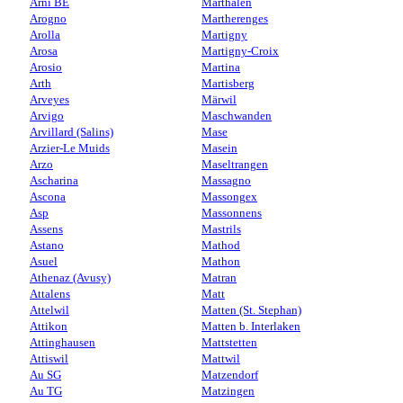
Arni BE
Marthalen
Arogno
Martherenges
Arolla
Martigny
Arosa
Martigny-Croix
Arosio
Martina
Arth
Martisberg
Arveyes
Märwil
Arvigo
Maschwanden
Arvillard (Salins)
Mase
Arzier-Le Muids
Masein
Arzo
Maseltrangen
Ascharina
Massagno
Ascona
Massongex
Asp
Massonnens
Assens
Mastrils
Astano
Mathod
Asuel
Mathon
Athenaz (Avusy)
Matran
Attalens
Matt
Attelwil
Matten (St. Stephan)
Attikon
Matten b. Interlaken
Attinghausen
Mattstetten
Attiswil
Mattwil
Au SG
Matzendorf
Au TG
Matzingen