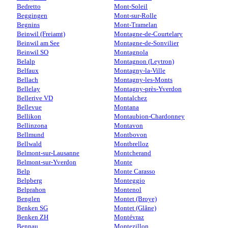
Bedretto
Mont-Soleil
Beggingen
Mont-sur-Rolle
Begnins
Mont-Tramelan
Beinwil (Freiamt)
Montagne-de-Courtelary
Beinwil am See
Montagne-de-Sonvilier
Beinwil SO
Montagnola
Belalp
Montagnon (Leytron)
Belfaux
Montagny-la-Ville
Bellach
Montagny-les-Monts
Bellelay
Montagny-près-Yverdon
Bellerive VD
Montalchez
Bellevue
Montana
Bellikon
Montaubion-Chardonney
Bellinzona
Montavon
Bellmund
Montbovon
Bellwald
Montbrelloz
Belmont-sur-Lausanne
Montcherand
Belmont-sur-Yverdon
Monte
Belp
Monte Carasso
Belpberg
Monteggio
Belprahon
Montenol
Benglen
Montet (Broye)
Benken SG
Montet (Glâne)
Benken ZH
Montévraz
Bennau
Montezillon