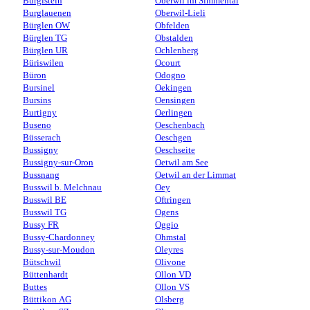
Burgistein
Oberwil im Simmental
Burglauenen
Oberwil-Lieli
Bürglen OW
Obfelden
Bürglen TG
Obstalden
Bürglen UR
Ochlenberg
Büriswilen
Ocourt
Büron
Odogno
Bursinel
Oekingen
Bursins
Oensingen
Burtigny
Oerlingen
Buseno
Oeschenbach
Büsserach
Oeschgen
Bussigny
Oeschseite
Bussigny-sur-Oron
Oetwil am See
Bussnang
Oetwil an der Limmat
Busswil b. Melchnau
Oey
Busswil BE
Oftringen
Busswil TG
Ogens
Bussy FR
Oggio
Bussy-Chardonney
Ohmstal
Bussy-sur-Moudon
Oleyres
Bütschwil
Olivone
Büttenhardt
Ollon VD
Buttes
Ollon VS
Büttikon AG
Olsberg