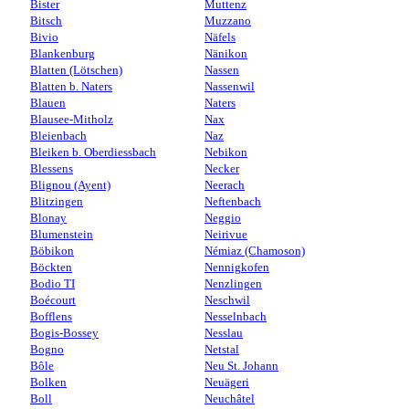
Bister
Muttenz
Bitsch
Muzzano
Bivio
Näfels
Blankenburg
Nänikon
Blatten (Lötschen)
Nassen
Blatten b. Naters
Nassenwil
Blauen
Naters
Blausee-Mitholz
Nax
Bleienbach
Naz
Bleiken b. Oberdiessbach
Nebikon
Blessens
Necker
Blignou (Ayent)
Neerach
Blitzingen
Neftenbach
Blonay
Neggio
Blumenstein
Neirivue
Böbikon
Némiaz (Chamoson)
Böckten
Nennigkofen
Bodio TI
Nenzlingen
Boécourt
Neschwil
Bofflens
Nesselnbach
Bogis-Bossey
Nesslau
Bogno
Netstal
Bôle
Neu St. Johann
Bolken
Neuägeri
Boll
Neuchâtel