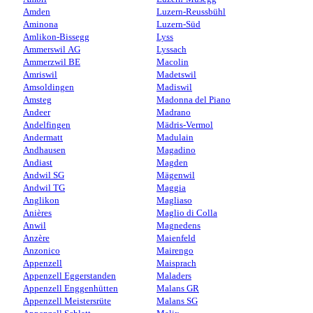
Amden
Luzern-Reussbühl
Aminona
Luzern-Süd
Amlikon-Bissegg
Lyss
Ammerswil AG
Lyssach
Ammerzwil BE
Macolin
Amriswil
Madetswil
Amsoldingen
Madiswil
Amsteg
Madonna del Piano
Andeer
Madrano
Andelfingen
Mädris-Vermol
Andermatt
Madulain
Andhausen
Magadino
Andiast
Magden
Andwil SG
Mägenwil
Andwil TG
Maggia
Anglikon
Magliaso
Anières
Maglio di Colla
Anwil
Magnedens
Anzère
Maienfeld
Anzonico
Mairengo
Appenzell
Maisprach
Appenzell Eggerstanden
Maladers
Appenzell Enggenhütten
Malans GR
Appenzell Meistersrüte
Malans SG