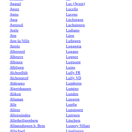
Agasul
Luc (Ayent)
Agiez
Lucelle
Agno
Lucens
Agra
Lüchingen
Agriswil
Luchsingen
Aigle
Ludiano
Aïre
Lüen
Aire-la-Ville
Lufingen
Airolo
Lugaggia
Alberswil
Lugano
Albeuve
Lugnez
Albinen
Lugnorre
Albligen
Luins
Alchenflüh
Lully FR
Alchenstorf
Lully VD
Aldesago
Lumbrein
Algetshausen
Lumino
Alikon
Lunden
Allaman
Lungern
Alle
Lupfig
Allens
Lupsingen
Allenwinden
Lurtigen
Allerheiligenberg
Lüscherz
Allmendingen b. Bern
Lussery-Villars
Allschwil
Lüsslingen