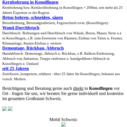
Kernbohrung in Konolfingen
Kernbohrung bzw. Kernlochbohrung in Konolfingen + 200km, seit mehr als 25
Jahren Expertise in der Region
Beton bohren, schneiden, sägen
Betonbohrung, Betonsägearbeiten, Fugenschnitt uvm. (Konolfingen)
Wand-Durchbruch
Durchbruch: Bohrungen und Durchbruch von Wände, Beton, Mauer, Stein u.ä
in Konolfingen, z.B. zum Erweitern von Räumen, Einbau von Türen u. Fenster,
Klimaanlage, Kamin-Einbau u. weitere
Demontage, Rückbau, Abbruch
Handabbruch: Demontage, Abbruch u. Rückbau, z.B. Balkon-Entfernung,
Abbruch von Anbauten, Treppe entfernen u. handgeführter Abbruch in
Konolfingen u. Umland
seit 25 Jahren
Zertifiziert, kompetent, erfahren - über 25 Jahre für Konolfingen, bekannt aus
versch. Medien
Besichtigung und Beratung gerne auch
direkt
in
Konolfingen
vor
Ort - fragen Sie uns, wir beraten Sie gerne individuell und kostenlos
im gesamten Großraum Schweiz.
Mobil Schweiz: