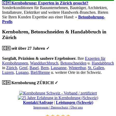
🇨🇭 Kernbohrung: Experten in Zürich gesucht?
Sonderkonditionen für Bauunternehmen, Bauträger, Architekten,
Installateure, Elektriker und weitere Handwerk-Branchen. Bieten
Sie Ihren Kunden Expertise aus einer Hand: »
Betonbohrung-
Profis
Kernbohren, Betonschneiden & Handabbruch in
Zürich
🇨🇭 seit über 27 Jahren ✓
Sorgfalt, Präzision & saubere Ergebnisser.
Ihre
Experten für
Kernbohrungen
,
Wanddurchbruch
,
Betonschneiden
u.
Handabbruch
in
Zürich
,
Genf
,
Basel
,
Bern
,
Lausanne
,
Winterthur
,
St. Gallen
,
Luzern
,
Lugano
,
Biel/Bienne
u. weitere Orte in der Schweiz.
🇨🇭 Kernbohrung ZÜRICH ✓
Kontakt/Anfrage
|
Leistungen (Schweiz)
Impressum |
Datenschutz |
Über uns