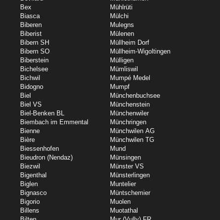
Bex
Mühlrüti
Biasca
Mülchi
Biberen
Mulegns
Biberist
Mülenen
Bibern SH
Müllheim Dorf
Bibern SO
Müllheim-Wigoltingen
Biberstein
Mülligen
Bichelsee
Mümliswil
Bichwil
Mumpé Medel
Bidogno
Mumpf
Biel
Münchenbuchsee
Biel VS
Münchenstein
Biel-Benken BL
Münchenwiler
Biembach im Emmental
Münchringen
Bienne
Münchwilen AG
Bière
Münchwilen TG
Biessenhofen
Mund
Bieudron (Nendaz)
Münsingen
Biezwil
Münster VS
Bigenthal
Münsterlingen
Biglen
Muntelier
Bignasco
Müntschemier
Bigorio
Muolen
Billens
Muotathal
Bilten
Mur (Vully) FR