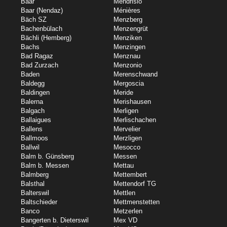
Baar
Mendrisio
Baar (Nendaz)
Ménières
Bäch SZ
Menzberg
Bachenbülach
Menzengrüt
Bächli (Hemberg)
Menziken
Bachs
Menzingen
Bad Ragaz
Menznau
Bad Zurzach
Menzonio
Baden
Merenschwand
Baldegg
Mergoscia
Baldingen
Meride
Balerna
Merishausen
Balgach
Merligen
Ballaigues
Merlischachen
Ballens
Mervelier
Ballmoos
Merzligen
Ballwil
Mesocco
Balm b. Günsberg
Messen
Balm b. Messen
Mettau
Balmberg
Mettembert
Balsthal
Mettendorf TG
Balterswil
Mettlen
Baltschieder
Mettmenstetten
Banco
Metzerlen
Bangerten b. Dieterswil
Mex VD