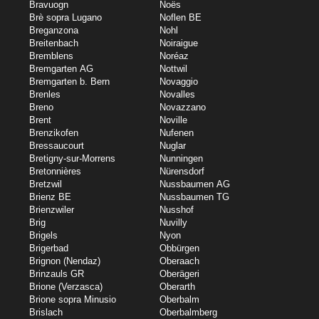
Bravuogn
Noës
Brè sopra Lugano
Noflen BE
Breganzona
Nohl
Breitenbach
Noiraigue
Bremblens
Noréaz
Bremgarten AG
Nottwil
Bremgarten b. Bern
Novaggio
Brenles
Novalles
Breno
Novazzano
Brent
Noville
Brenzikofen
Nufenen
Bressaucourt
Nuglar
Bretigny-sur-Morrens
Nunningen
Bretonnières
Nürensdorf
Bretzwil
Nussbaumen AG
Brienz BE
Nussbaumen TG
Brienzwiler
Nusshof
Brig
Nuvilly
Brigels
Nyon
Brigerbad
Obbürgen
Brignon (Nendaz)
Oberaach
Brinzauls GR
Oberägeri
Brione (Verzasca)
Oberarth
Brione sopra Minusio
Oberbalm
Brislach
Oberbalmberg