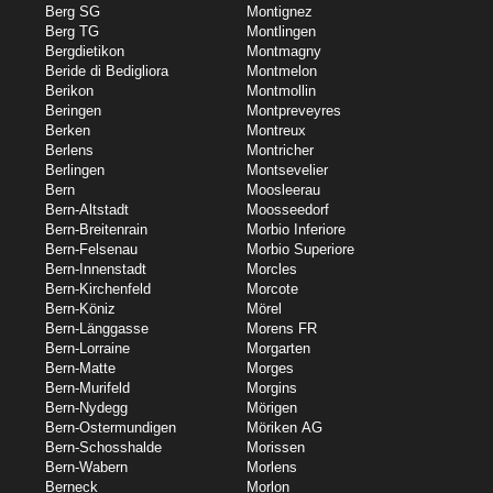
Berg SG
Montignez
Berg TG
Montlingen
Bergdietikon
Montmagny
Beride di Bedigliora
Montmelon
Berikon
Montmollin
Beringen
Montpreveyres
Berken
Montreux
Berlens
Montricher
Berlingen
Montsevelier
Bern
Moosleerau
Bern-Altstadt
Moosseedorf
Bern-Breitenrain
Morbio Inferiore
Bern-Felsenau
Morbio Superiore
Bern-Innenstadt
Morcles
Bern-Kirchenfeld
Morcote
Bern-Köniz
Mörel
Bern-Länggasse
Morens FR
Bern-Lorraine
Morgarten
Bern-Matte
Morges
Bern-Murifeld
Morgins
Bern-Nydegg
Mörigen
Bern-Ostermundigen
Möriken AG
Bern-Schosshalde
Morissen
Bern-Wabern
Morlens
Berneck
Morlon