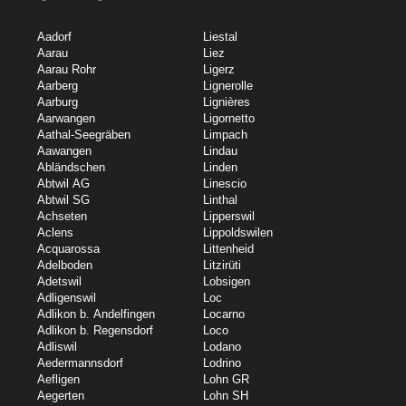
Aadorf
Liestal
Aarau
Liez
Aarau Rohr
Ligerz
Aarberg
Lignerolle
Aarburg
Lignières
Aarwangen
Ligornetto
Aathal-Seegräben
Limpach
Aawangen
Lindau
Abländschen
Linden
Abtwil AG
Linescio
Abtwil SG
Linthal
Achseten
Lipperswil
Aclens
Lippoldswilen
Acquarossa
Littenheid
Adelboden
Litzirüti
Adetswil
Lobsigen
Adligenswil
Loc
Adlikon b. Andelfingen
Locarno
Adlikon b. Regensdorf
Loco
Adliswil
Lodano
Aedermannsdorf
Lodrino
Aefligen
Lohn GR
Aegerten
Lohn SH