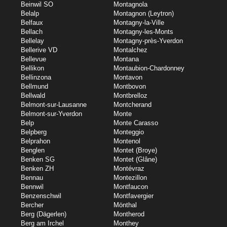
Beinwil SO
Montagnola
Belalp
Montagnon (Leytron)
Belfaux
Montagny-la-Ville
Bellach
Montagny-les-Monts
Bellelay
Montagny-près-Yverdon
Bellerive VD
Montalchez
Bellevue
Montana
Bellikon
Montaubion-Chardonney
Bellinzona
Montavon
Bellmund
Montbovon
Bellwald
Montbrelloz
Belmont-sur-Lausanne
Montcherand
Belmont-sur-Yverdon
Monte
Belp
Monte Carasso
Belpberg
Monteggio
Belprahon
Montenol
Benglen
Montet (Broye)
Benken SG
Montet (Glâne)
Benken ZH
Montévraz
Bennau
Montezillon
Bennwil
Montfaucon
Benzenschwil
Montfavergier
Bercher
Mönthal
Berg (Dägerlen)
Montherod
Berg am Irchel
Monthey