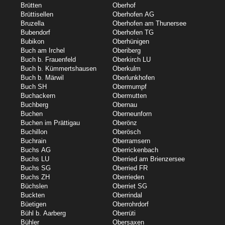
Brütten
Oberhof
Brüttisellen
Oberhofen AG
Bruzella
Oberhofen am Thunersee
Bubendorf
Oberhofen TG
Bubikon
Oberhünigen
Buch am Irchel
Oberiberg
Buch b. Frauenfeld
Oberkirch LU
Buch b. Kümmertshausen
Oberkulm
Buch b. Märwil
Oberlunkhofen
Buch SH
Obermumpf
Buchackern
Obermutten
Buchberg
Obernau
Buchen
Oberneunforn
Buchen im Prättigau
Oberönz
Buchillon
Oberösch
Buchrain
Oberramsern
Buchs AG
Oberrickenbach
Buchs LU
Oberried am Brienzersee
Buchs SG
Oberried FR
Buchs ZH
Oberrieden
Büchslen
Oberriet SG
Buckten
Oberrindal
Büetigen
Oberrohrdorf
Bühl b. Aarberg
Oberrüti
Bühler
Obersaxen