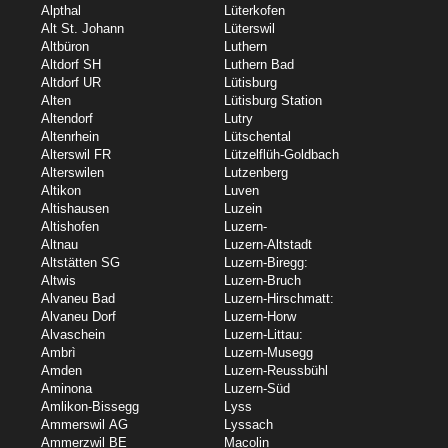
Alpthal
Lüterkofen
Alt St. Johann
Lüterswil
Altbüron
Luthern
Altdorf SH
Luthern Bad
Altdorf UR
Lütisburg
Alten
Lütisburg Station
Altendorf
Lutry
Altenrhein
Lütschental
Alterswil FR
Lützelflüh-Goldbach
Alterswilen
Lutzenberg
Altikon
Luven
Altishausen
Luzein
Altishofen
Luzern-
Altnau
Luzern-Altstadt
Altstätten SG
Luzern-Biregg:
Altwis
Luzern-Bruch
Alvaneu Bad
Luzern-Hirschmatt:
Alvaneu Dorf
Luzern-Horw
Alvaschein
Luzern-Littau:
Ambrì
Luzern-Musegg
Amden
Luzern-Reussbühl
Aminona
Luzern-Süd
Amlikon-Bissegg
Lyss
Ammerswil AG
Lyssach
Ammerzwil BE
Macolin