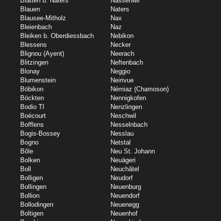
Blatten b. Naters
Nassenwil
Blauen
Naters
Blausee-Mitholz
Nax
Bleienbach
Naz
Bleiken b. Oberdiessbach
Nebikon
Blessens
Necker
Blignou (Ayent)
Neerach
Blitzingen
Neftenbach
Blonay
Neggio
Blumenstein
Neirivue
Böbikon
Némiaz (Chamoson)
Böckten
Nennigkofen
Bodio TI
Nenzlingen
Boécourt
Neschwil
Bofflens
Nesselnbach
Bogis-Bossey
Nesslau
Bogno
Netstal
Bôle
Neu St. Johann
Bolken
Neuägeri
Boll
Neuchâtel
Bolligen
Neudorf
Bollingen
Neuenburg
Bollion
Neuendorf
Bollodingen
Neuenegg
Boltigen
Neuenhof