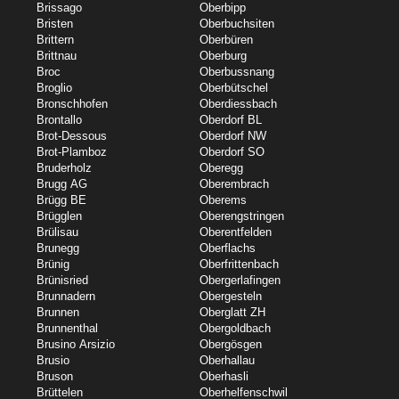
Brissago
Oberbipp
Bristen
Oberbuchsiten
Brittern
Oberbüren
Brittnau
Oberburg
Broc
Oberbussnang
Broglio
Oberbütschel
Bronschhofen
Oberdiessbach
Brontallo
Oberdorf BL
Brot-Dessous
Oberdorf NW
Brot-Plamboz
Oberdorf SO
Bruderholz
Oberegg
Brugg AG
Oberembrach
Brügg BE
Oberems
Brügglen
Oberengstringen
Brülisau
Oberentfelden
Brunegg
Oberflachs
Brünig
Oberfrittenbach
Brünisried
Obergerlafingen
Brunnadern
Obergesteln
Brunnen
Oberglatt ZH
Brunnenthal
Obergoldbach
Brusino Arsizio
Obergösgen
Brusio
Oberhallau
Bruson
Oberhasli
Brüttelen
Oberhelfenschwil