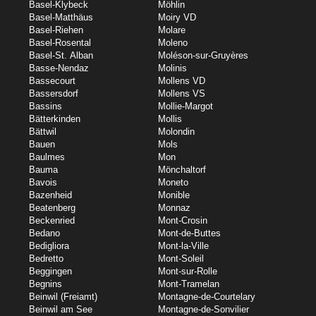
Basel-Klybeck
Möhlin
Basel-Matthäus
Moiry VD
Basel-Riehen
Molare
Basel-Rosental
Moleno
Basel-St. Alban
Moléson-sur-Gruyères
Basse-Nendaz
Molinis
Bassecourt
Mollens VD
Bassersdorf
Mollens VS
Bassins
Mollie-Margot
Bätterkinden
Mollis
Bättwil
Molondin
Bauen
Mols
Baulmes
Mon
Bauma
Mönchaltorf
Bavois
Moneto
Bazenheid
Monible
Beatenberg
Monnaz
Beckenried
Mont-Crosin
Bedano
Mont-de-Buttes
Bedigliora
Mont-la-Ville
Bedretto
Mont-Soleil
Beggingen
Mont-sur-Rolle
Begnins
Mont-Tramelan
Beinwil (Freiamt)
Montagne-de-Courtelary
Beinwil am See
Montagne-de-Sonvilier