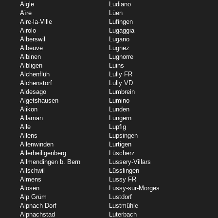
Aigle
Ludiano
Aïre
Lüen
Aire-la-Ville
Lufingen
Airolo
Lugaggia
Alberswil
Lugano
Albeuve
Lugnez
Albinen
Lugnorre
Albligen
Luins
Alchenflüh
Lully FR
Alchenstorf
Lully VD
Aldesago
Lumbrein
Algetshausen
Lumino
Alikon
Lunden
Allaman
Lungern
Alle
Lupfig
Allens
Lupsingen
Allenwinden
Lurtigen
Allerheiligenberg
Lüscherz
Allmendingen b. Bern
Lussery-Villars
Allschwil
Lüsslingen
Almens
Lussy FR
Alosen
Lussy-sur-Morges
Alp Grüm
Lustdorf
Alpnach Dorf
Lustmühle
Alpnachstad
Luterbach