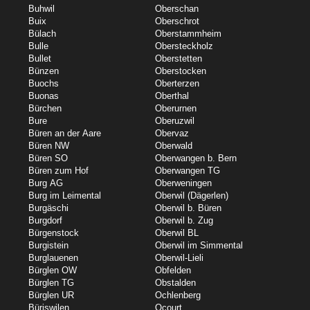
Buhwil
Oberschan
Buix
Oberschrot
Bülach
Oberstammheim
Bulle
Obersteckholz
Bullet
Oberstetten
Bünzen
Oberstocken
Buochs
Oberterzen
Buonas
Oberthal
Bürchen
Oberurnen
Bure
Oberuzwil
Büren an der Aare
Obervaz
Büren NW
Oberwald
Büren SO
Oberwangen b. Bern
Büren zum Hof
Oberwangen TG
Burg AG
Oberweningen
Burg im Leimental
Oberwil (Dägerlen)
Burgäschi
Oberwil b. Büren
Burgdorf
Oberwil b. Zug
Bürgenstock
Oberwil BL
Burgistein
Oberwil im Simmental
Burglauenen
Oberwil-Lieli
Bürglen OW
Obfelden
Bürglen TG
Obstalden
Bürglen UR
Ochlenberg
Büriswilen
Ocourt