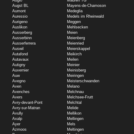
Augio
Mauren TG
Augst BL
Mayens-de-Chamoson
Aumont
Medeglia
Auressio
Medels im Rheinwald
Aurigeno
Meggen
Auslikon
Mehlsecken
Ausserberg
Meien
Ausserbinn
Meienberg
Ausserferrera
Meienried
Auswil
Meierskappel
Autafond
Meikirch
Autavaux
Meilen
Autigny
Meinier
Auvernier
Meinisberg
Auw
Meiringen
Avegno
Meisterschwanden
Aven
Melano
Avenches
Melchnau
Avers
Melchsee-Frutt
Avry-devant-Pont
Melchtal
Avry-sur-Matran
Melide
Avully
Mellikon
Axalp
Mellingen
Ayer
Mels
Azmoos
Meltingen