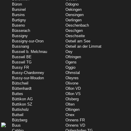
Büron
Odogno
Bursinel
Oekingen
Bursins
Oensingen
Burtigny
Oerlingen
Buseno
Oeschenbach
Büsserach
Oeschgen
Bussigny
Oeschseite
Bussigny-sur-Oron
Oetwil am See
Bussnang
Oetwil an der Limmat
Busswil b. Melchnau
Oey
Busswil BE
Oftringen
Busswil TG
Ogens
Bussy FR
Oggio
Bussy-Chardonney
Ohmstal
Bussy-sur-Moudon
Oleyres
Bütschwil
Olivone
Büttenhardt
Ollon VD
Buttes
Ollon VS
Büttikon AG
Olsberg
Buttikon SZ
Olten
Buttisholz
Oltingen
Buttwil
Onex
Bützberg
Onnens FR
Buus
Onnens VD
Cabbio
Opfershofen TG