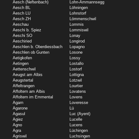
Aesch (Neftenbach)
Lohn-Ammannsegg
Aesch BL
Löhningen
Aesch LU
Lohnstorf
Aesch ZH
Lömmenschwil
Aeschau
Lommis
Aeschi b. Spiez
Lommiswil
Aeschi SO
Lonay
Aeschiried
Longirod
Aeschlen b. Oberdiessbach
Lopagno
Aeschlen ob Gunten
Losone
Aetigkofen
Lossy
Aetingen
Lostallo
Aettenschwil
Lostorf
Aeugst am Albis
Lottigna
Aeugstertal
Lotzwil
Affeltrangen
Lourtier
Affoltern am Albis
Lovatens
Affoltern im Emmental
Lovens
Agarn
Loveresse
Agarone
Lü
Agasul
Luc (Ayent)
Agiez
Lucelle
Agno
Lucens
Agra
Lüchingen
Agriswil
Luchsingen