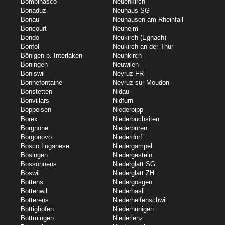
Bombinasco
Neuenkirch
Bonaduz
Neuhaus SG
Bonau
Neuhausen am Rheinfall
Boncourt
Neuheim
Bondo
Neukirch (Egnach)
Bonfol
Neukirch an der Thur
Bönigen b. Interlaken
Neunkirch
Boningen
Neuwilen
Boniswil
Neyruz FR
Bonnefontaine
Neyruz-sur-Moudon
Bonstetten
Nidau
Bonvillars
Nidfurn
Boppelsen
Niederbipp
Borex
Niederbuchsiten
Borgnone
Niederbüren
Borgonovo
Niederdorf
Bosco Luganese
Niedergampel
Bösingen
Niedergesteln
Bossonnens
Niederglatt SG
Boswil
Niederglatt ZH
Bottens
Niedergösgen
Bottenwil
Niederhasli
Botterens
Niederhelfenschwil
Bottighofen
Niederhünigen
Bottmingen
Niederlenz