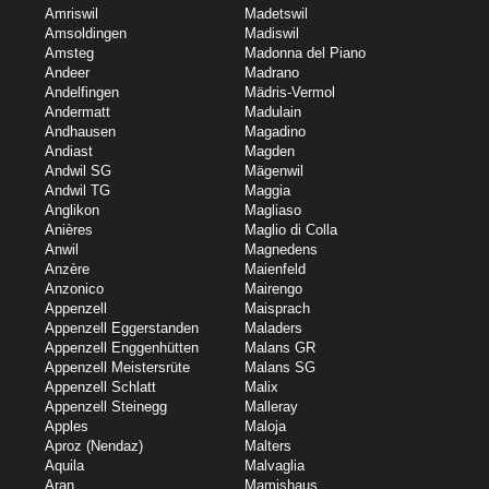
Amriswil
Madetswil
Amsoldingen
Madiswil
Amsteg
Madonna del Piano
Andeer
Madrano
Andelfingen
Mädris-Vermol
Andermatt
Madulain
Andhausen
Magadino
Andiast
Magden
Andwil SG
Mägenwil
Andwil TG
Maggia
Anglikon
Magliaso
Anières
Maglio di Colla
Anwil
Magnedens
Anzère
Maienfeld
Anzonico
Mairengo
Appenzell
Maisprach
Appenzell Eggerstanden
Maladers
Appenzell Enggenhütten
Malans GR
Appenzell Meistersrüte
Malans SG
Appenzell Schlatt
Malix
Appenzell Steinegg
Malleray
Apples
Maloja
Aproz (Nendaz)
Malters
Aquila
Malvaglia
Aran
Mamishaus