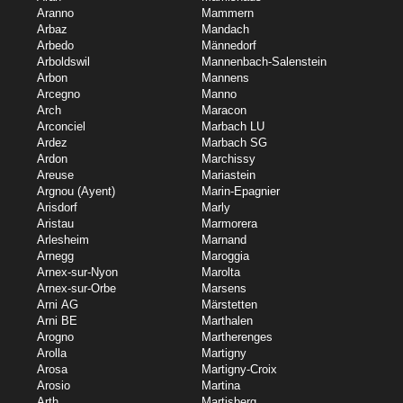
Aranno
Mammern
Arbaz
Mandach
Arbedo
Männedorf
Arboldswil
Mannenbach-Salenstein
Arbon
Mannens
Arcegno
Manno
Arch
Maracon
Arconciel
Marbach LU
Ardez
Marbach SG
Ardon
Marchissy
Areuse
Mariastein
Argnou (Ayent)
Marin-Epagnier
Arisdorf
Marly
Aristau
Marmorera
Arlesheim
Marnand
Arnegg
Maroggia
Arnex-sur-Nyon
Marolta
Arnex-sur-Orbe
Marsens
Arni AG
Märstetten
Arni BE
Marthalen
Arogno
Martherenges
Arolla
Martigny
Arosa
Martigny-Croix
Arosio
Martina
Arth
Martisberg