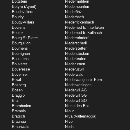
Böttstein
Niedermuhlern
Botyre (Ayent)
Niederneunforn
Boudevilliers
Niederönz
Boudry
Niederösch
Bougy-Villars
Niederrickenbach
Boulens
Niederried b. Interlaken
Bouloz
Niederried b. Kallnach
Bourg-St-Pierre
Niederrohrdorf
Bourguillon
Niederscherli
Bournens
Niederstetten
Bourrignon
Niederstocken
Boussens
Niederteufen
Bouveret
Niederurnen
Boveresse
Niederuzwil
Bovernier
Niederwald
Bowil
Niederwangen b. Bern
Bözberg
Niederweningen
Bözen
Niederwil AG
Braggio
Niederwil SG
Brail
Niederwil SO
Bramboden
Nierlet-les-Bois
Bramois
Niouc
Bratsch
Niva (Vallemaggia)
Braunau
Nivo
Braunwald
Nods