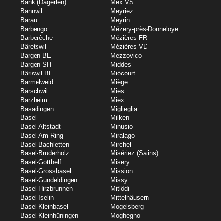
Bänk (Dägerlen)
Mex VS
Bannwil
Meyriez
Bärau
Meyrin
Barbengo
Mézery-près-Donneloye
Barberêche
Mézières FR
Bäretswil
Mézières VD
Bargen BE
Mezzovico
Bargen SH
Middes
Bäriswil BE
Miécourt
Barmelweid
Miège
Bärschwil
Mies
Barzheim
Miex
Basadingen
Miglieglia
Basel
Milken
Basel-Altstadt
Minusio
Basel-Am Ring
Miralago
Basel-Bachletten
Mirchel
Basel-Bruderholz
Misériez (Salins)
Basel-Gotthelf
Misery
Basel-Grossbasel
Mission
Basel-Gundeldingen
Missy
Basel-Hirzbrunnen
Mitlödi
Basel-Iselin
Mittelhäusern
Basel-Kleinbasel
Mogelsberg
Basel-Kleinhüningen
Moghegno