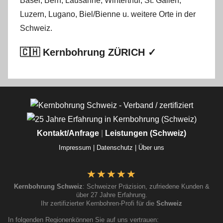
Basel
,
Bern
,
Lausanne
,
Winterthur
,
St. Gallen
,
Luzern
,
Lugano
,
Biel/Bienne
u. weitere Orte in der
Schweiz.
🇨🇭 Kernbohrung ZÜRICH ✓
Kontakt/Anfrage
|
Leistungen (Schweiz)
Impressum |
Datenschutz |
Über uns
Kernbohrung Schweiz
: Schweizer Präzision, zufriedene Kunden &
über 27 Jahre Erfahrung.
Ihr zertifizierter Kernbohren-Profi für die
Schweiz
In folgenden Regionenkönnen Sie auf uns vertrauen: