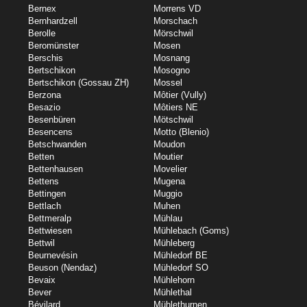
Bernex
Morrens VD
Bernhardzell
Morschach
Berolle
Mörschwil
Beromünster
Mosen
Berschis
Mosnang
Bertschikon
Mosogno
Bertschikon (Gossau ZH)
Mossel
Berzona
Môtier (Vully)
Besazio
Môtiers NE
Besenbüren
Mötschwil
Besencens
Motto (Blenio)
Betschwanden
Moudon
Betten
Moutier
Bettenhausen
Movelier
Bettens
Mugena
Bettingen
Muggio
Bettlach
Muhen
Bettmeralp
Mühlau
Bettwiesen
Mühlebach (Goms)
Bettwil
Mühleberg
Beurnevésin
Mühledorf BE
Beuson (Nendaz)
Mühledorf SO
Bevaix
Mühlehorn
Bever
Mühlethal
Bévilard
Mühlethurnen