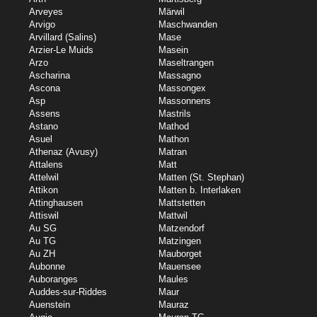
Arveyes
Märwil
Arvigo
Maschwanden
Arvillard (Salins)
Mase
Arzier-Le Muids
Masein
Arzo
Maseltrangen
Ascharina
Massagno
Ascona
Massongex
Asp
Massonnens
Assens
Mastrils
Astano
Mathod
Asuel
Mathon
Athenaz (Avusy)
Matran
Attalens
Matt
Attelwil
Matten (St. Stephan)
Attikon
Matten b. Interlaken
Attinghausen
Mattstetten
Attiswil
Mattwil
Au SG
Matzendorf
Au TG
Matzingen
Au ZH
Mauborget
Aubonne
Mauensee
Auboranges
Maules
Auddes-sur-Riddes
Maur
Auenstein
Mauraz