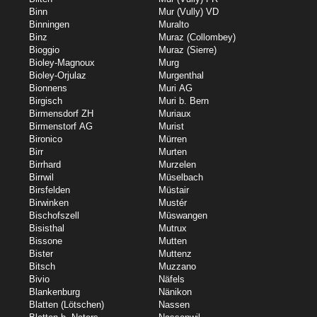
Binn
Mur (Vully) VD
Binningen
Muralto
Binz
Muraz (Collombey)
Bioggio
Muraz (Sierre)
Bioley-Magnoux
Murg
Bioley-Orjulaz
Murgenthal
Bionnens
Muri AG
Birgisch
Muri b. Bern
Birmensdorf ZH
Muriaux
Birmenstorf AG
Murist
Bironico
Mürren
Birr
Murten
Birrhard
Murzelen
Birrwil
Müselbach
Birsfelden
Müstair
Birwinken
Mustér
Bischofszell
Müswangen
Bisisthal
Mutrux
Bissone
Mutten
Bister
Muttenz
Bitsch
Muzzano
Bivio
Näfels
Blankenburg
Nänikon
Blatten (Lötschen)
Nassen