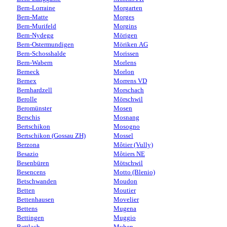
Bern-Lorraine
Morgarten
Bern-Matte
Morges
Bern-Murifeld
Morgins
Bern-Nydegg
Mörigen
Bern-Ostermundigen
Möriken AG
Bern-Schosshalde
Morissen
Bern-Wabern
Morlens
Berneck
Morlon
Bernex
Morrens VD
Bernhardzell
Morschach
Berolle
Mörschwil
Beromünster
Mosen
Berschis
Mosnang
Bertschikon
Mosogno
Bertschikon (Gossau ZH)
Mossel
Berzona
Môtier (Vully)
Besazio
Môtiers NE
Besenbüren
Mötschwil
Besencens
Motto (Blenio)
Betschwanden
Moudon
Betten
Moutier
Bettenhausen
Movelier
Bettens
Mugena
Bettingen
Muggio
Bettlach
Muhen