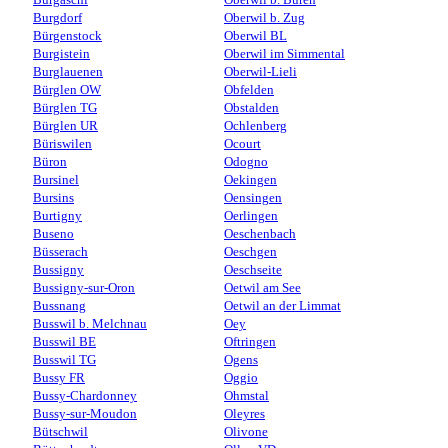
Burgdorf
Oberwil b. Zug
Bürgenstock
Oberwil BL
Burgistein
Oberwil im Simmental
Burglauenen
Oberwil-Lieli
Bürglen OW
Obfelden
Bürglen TG
Obstalden
Bürglen UR
Ochlenberg
Büriswilen
Ocourt
Büron
Odogno
Bursinel
Oekingen
Bursins
Oensingen
Burtigny
Oerlingen
Buseno
Oeschenbach
Büsserach
Oeschgen
Bussigny
Oeschseite
Bussigny-sur-Oron
Oetwil am See
Bussnang
Oetwil an der Limmat
Busswil b. Melchnau
Oey
Busswil BE
Oftringen
Busswil TG
Ogens
Bussy FR
Oggio
Bussy-Chardonney
Ohmstal
Bussy-sur-Moudon
Oleyres
Bütschwil
Olivone