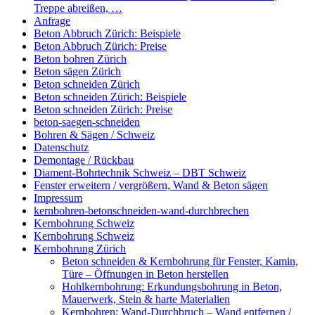
Treppe abreißen, …
Anfrage
Beton Abbruch Zürich: Beispiele
Beton Abbruch Zürich: Preise
Beton bohren Zürich
Beton sägen Zürich
Beton schneiden Zürich
Beton schneiden Zürich: Beispiele
Beton schneiden Zürich: Preise
beton-saegen-schneiden
Bohren & Sägen / Schweiz
Datenschutz
Demontage / Rückbau
Diament-Bohrtechnik Schweiz – DBT Schweiz
Fenster erweitern / vergrößern, Wand & Beton sägen
Impressum
kernbohren-betonschneiden-wand-durchbrechen
Kernbohrung Schweiz
Kernbohrung Schweiz
Kernbohrung Zürich
Beton schneiden & Kernbohrung für Fenster, Kamin,
Türe – Öffnungen in Beton herstellen
Hohlkernbohrung: Erkundungsbohrung in Beton,
Mauerwerk, Stein & harte Materialien
Kernbohren: Wand-Durchbruch – Wand entfernen /