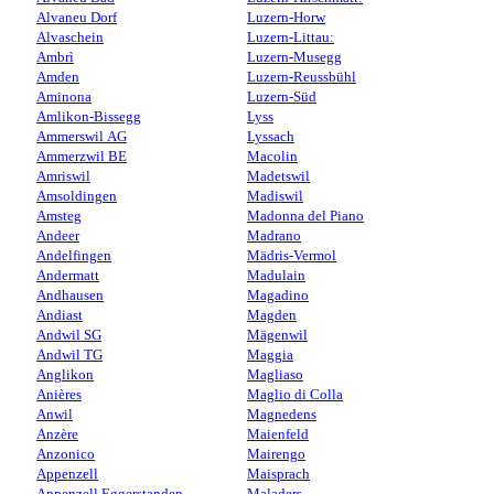
Alvaneu Dorf
Luzern-Horw
Alvaschein
Luzern-Littau:
Ambrì
Luzern-Musegg
Amden
Luzern-Reussbühl
Aminona
Luzern-Süd
Amlikon-Bissegg
Lyss
Ammerswil AG
Lyssach
Ammerzwil BE
Macolin
Amriswil
Madetswil
Amsoldingen
Madiswil
Amsteg
Madonna del Piano
Andeer
Madrano
Andelfingen
Mädris-Vermol
Andermatt
Madulain
Andhausen
Magadino
Andiast
Magden
Andwil SG
Mägenwil
Andwil TG
Maggia
Anglikon
Magliaso
Anières
Maglio di Colla
Anwil
Magnedens
Anzère
Maienfeld
Anzonico
Mairengo
Appenzell
Maisprach
Appenzell Eggerstanden
Maladers