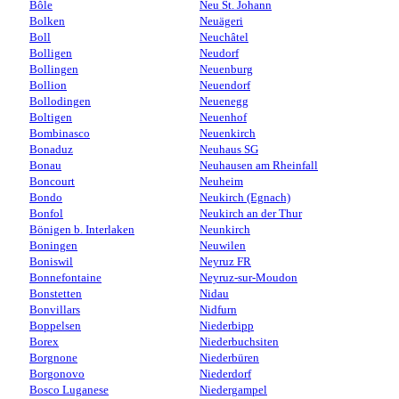
Bôle
Neu St. Johann
Bolken
Neuägeri
Boll
Neuchâtel
Bolligen
Neudorf
Bollingen
Neuenburg
Bollion
Neuendorf
Bollodingen
Neuenegg
Boltigen
Neuenhof
Bombinasco
Neuenkirch
Bonaduz
Neuhaus SG
Bonau
Neuhausen am Rheinfall
Boncourt
Neuheim
Bondo
Neukirch (Egnach)
Bonfol
Neukirch an der Thur
Bönigen b. Interlaken
Neunkirch
Boningen
Neuwilen
Boniswil
Neyruz FR
Bonnefontaine
Neyruz-sur-Moudon
Bonstetten
Nidau
Bonvillars
Nidfurn
Boppelsen
Niederbipp
Borex
Niederbuchsiten
Borgnone
Niederbüren
Borgonovo
Niederdorf
Bosco Luganese
Niedergampel