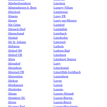
Allerheiligenberg
Lüscherz
Allmendingen b. Bern
Lussery-Villars
Allschwil
Lüsslingen
Almens
Lussy FR
Alosen
Lussy-sur-Morges
Alp Grüm
Lustdorf
Alpnach Dorf
Lustmühle
Alpnachstad
Luterbach
Alpthal
Lüterkofen
Alt St. Johann
Lüterswil
Altbüron
Luthern
Altdorf SH
Luthern Bad
Altdorf UR
Lütisburg
Alten
Lütisburg Station
Altendorf
Lutry
Altenrhein
Lütschental
Alterswil FR
Lützelflüh-Goldbach
Alterswilen
Lutzenberg
Altikon
Luven
Altishausen
Luzein
Altishofen
Luzern-
Altnau
Luzern-Altstadt
Altstätten SG
Luzern-Biregg:
Altwis
Luzern-Bruch
Alvaneu Bad
Luzern-Hirschmatt: