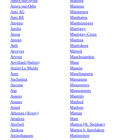
Arnex-sur-Nyon
Marolta
Arnex-sur-Orbe
Marsens
Arni AG
Märstetten
Arni BE
Marthalen
Arogno
Martherenges
Arolla
Martigny
Arosa
Martigny-Croix
Arosio
Martina
Arth
Martisberg
Arveyes
Märwil
Arvigo
Maschwanden
Arvillard (Salins)
Mase
Arzier-Le Muids
Masein
Arzo
Maseltrangen
Ascharina
Massagno
Ascona
Massongex
Asp
Massonnens
Assens
Mastrils
Astano
Mathod
Asuel
Mathon
Athenaz (Avusy)
Matran
Attalens
Matt
Attelwil
Matten (St. Stephan)
Attikon
Matten b. Interlaken
Attinghausen
Mattstetten