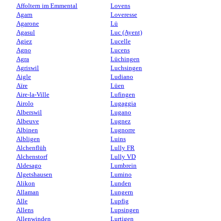
Affoltern im Emmental
Lovens
Agarn
Loveresse
Agarone
Lü
Agasul
Luc (Ayent)
Agiez
Lucelle
Agno
Lucens
Agra
Lüchingen
Agriswil
Luchsingen
Aigle
Ludiano
Aïre
Lüen
Aire-la-Ville
Lufingen
Airolo
Lugaggia
Alberswil
Lugano
Albeuve
Lugnez
Albinen
Lugnorre
Albligen
Luins
Alchenflüh
Lully FR
Alchenstorf
Lully VD
Aldesago
Lumbrein
Algetshausen
Lumino
Alikon
Lunden
Allaman
Lungern
Alle
Lupfig
Allens
Lupsingen
Allenwinden
Lurtigen