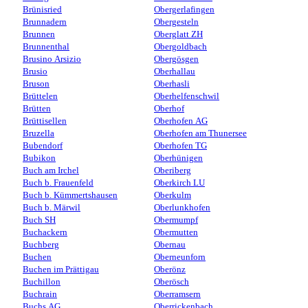
Brünisried
Obergerlafingen
Brunnadern
Obergesteln
Brunnen
Oberglatt ZH
Brunnenthal
Obergoldbach
Brusino Arsizio
Obergösgen
Brusio
Oberhallau
Bruson
Oberhasli
Brüttelen
Oberhelfenschwil
Brütten
Oberhof
Brüttisellen
Oberhofen AG
Bruzella
Oberhofen am Thunersee
Bubendorf
Oberhofen TG
Bubikon
Oberhünigen
Buch am Irchel
Oberiberg
Buch b. Frauenfeld
Oberkirch LU
Buch b. Kümmertshausen
Oberkulm
Buch b. Märwil
Oberlunkhofen
Buch SH
Obermumpf
Buchackern
Obermutten
Buchberg
Obernau
Buchen
Oberneunforn
Buchen im Prättigau
Oberönz
Buchillon
Oberösch
Buchrain
Oberramsern
Buchs AG
Oberrickenbach