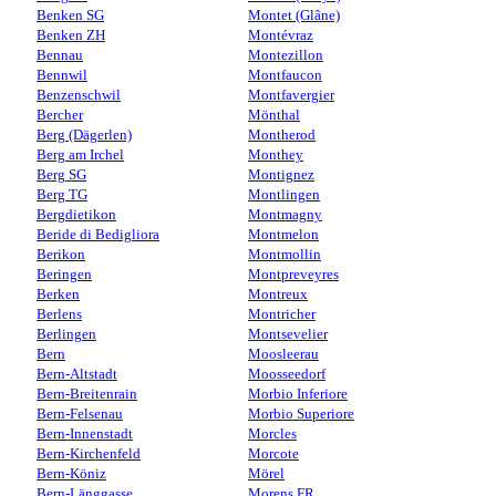
Benken SG
Montet (Glâne)
Benken ZH
Montévraz
Bennau
Montezillon
Bennwil
Montfaucon
Benzenschwil
Montfavergier
Bercher
Mönthal
Berg (Dägerlen)
Montherod
Berg am Irchel
Monthey
Berg SG
Montignez
Berg TG
Montlingen
Bergdietikon
Montmagny
Beride di Bedigliora
Montmelon
Berikon
Montmollin
Beringen
Montpreveyres
Berken
Montreux
Berlens
Montricher
Berlingen
Montsevelier
Bern
Moosleerau
Bern-Altstadt
Moosseedorf
Bern-Breitenrain
Morbio Inferiore
Bern-Felsenau
Morbio Superiore
Bern-Innenstadt
Morcles
Bern-Kirchenfeld
Morcote
Bern-Köniz
Mörel
Bern-Länggasse
Morens FR