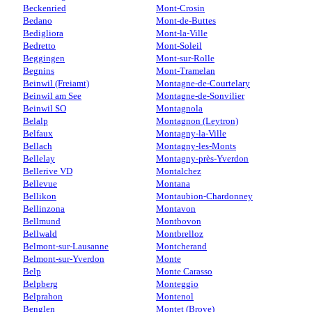
Beckenried
Mont-Crosin
Bedano
Mont-de-Buttes
Bedigliora
Mont-la-Ville
Bedretto
Mont-Soleil
Beggingen
Mont-sur-Rolle
Begnins
Mont-Tramelan
Beinwil (Freiamt)
Montagne-de-Courtelary
Beinwil am See
Montagne-de-Sonvilier
Beinwil SO
Montagnola
Belalp
Montagnon (Leytron)
Belfaux
Montagny-la-Ville
Bellach
Montagny-les-Monts
Bellelay
Montagny-près-Yverdon
Bellerive VD
Montalchez
Bellevue
Montana
Bellikon
Montaubion-Chardonney
Bellinzona
Montavon
Bellmund
Montbovon
Bellwald
Montbrelloz
Belmont-sur-Lausanne
Montcherand
Belmont-sur-Yverdon
Monte
Belp
Monte Carasso
Belpberg
Monteggio
Belprahon
Montenol
Benglen
Montet (Broye)