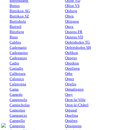
Büttenhardt
Ollon VD
Buttes
Ollon VS
Büttikon AG
Olsberg
Buttikon SZ
Olten
Buttisholz
Oltingen
Buttwil
Onex
Bützberg
Onnens FR
Buus
Onnens VD
Cabbio
Opfershofen TG
Cademario
Opfertshofen SH
Cadempino
Opfikon
Cadenazzo
Oppens
Cadro
Oppikon
Cagiallo
Oppligen
Calfreisen
Orbe
Calonico
Orges
Calpiogna
Origlio
Cama
Ormalingen
Camedo
Orny
Camignolo
Oron-la-Ville
Camischolas
Oron-le-Châtel
Camorino
Orpund
Campascio
Orselina
Campello
Orsières
Camperio
Orsonnens