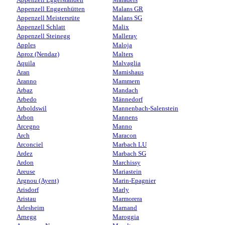
Appenzell Enggenhütten
Malans GR
Appenzell Meistersrüte
Malans SG
Appenzell Schlatt
Malix
Appenzell Steinegg
Malleray
Apples
Maloja
Aproz (Nendaz)
Malters
Aquila
Malvaglia
Aran
Mamishaus
Aranno
Mammern
Arbaz
Mandach
Arbedo
Männedorf
Arboldswil
Mannenbach-Salenstein
Arbon
Mannens
Arcegno
Manno
Arch
Maracon
Arconciel
Marbach LU
Ardez
Marbach SG
Ardon
Marchissy
Areuse
Mariastein
Argnou (Ayent)
Marin-Epagnier
Arisdorf
Marly
Aristau
Marmorera
Arlesheim
Marnand
Arnegg
Maroggia