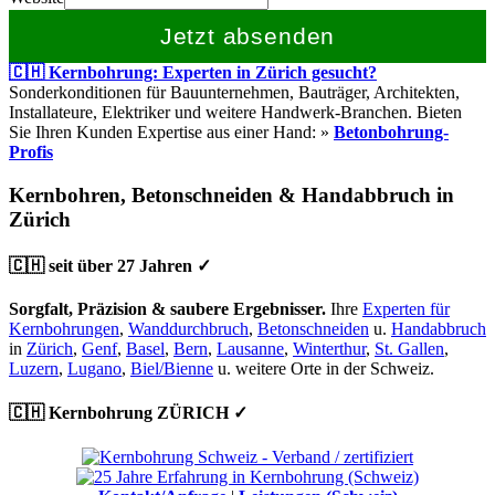
Jetzt absenden
🇨🇭 Kernbohrung: Experten in Zürich gesucht?
Sonderkonditionen für Bauunternehmen, Bauträger, Architekten,
Installateure, Elektriker und weitere Handwerk-Branchen. Bieten
Sie Ihren Kunden Expertise aus einer Hand: »
Betonbohrung-
Profis
Kernbohren, Betonschneiden & Handabbruch in
Zürich
🇨🇭 seit über 27 Jahren ✓
Sorgfalt, Präzision & saubere Ergebnisser.
Ihre
Experten für
Kernbohrungen
,
Wanddurchbruch
,
Betonschneiden
u.
Handabbruch
in
Zürich
,
Genf
,
Basel
,
Bern
,
Lausanne
,
Winterthur
,
St. Gallen
,
Luzern
,
Lugano
,
Biel/Bienne
u. weitere Orte in der Schweiz.
🇨🇭 Kernbohrung ZÜRICH ✓