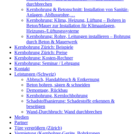
durchbrechen
Kernbohrung & Betonschnitt: Installation von Sanitär-
Anlagen, Abflussrohre,…
Kernbohrung: Klima, Heizung, Lüftung – Bohren in
Beton/Mauer zur Installation für Klimaanlagen,
Heizungs-/Lüftungssysteme
Kernbohrung: Rohre, Leitungen installieren – Bohrung
durch Beton & Mauerwerk
Kernbohrung Zürich: Beispiele
Kernbohrung Zürich: Preise
Kernbohrung: Kosten-Rechner
Kernbohrung: Seminar / Lehrgang
Kontakt
Leistungen (Schweiz)
Abbruch, Handabbruch & Entkernung
Beton bohren, sägen & schneiden
Demontage, Rückbau
Kernbohrung, Kernlochbohrung
Schadstoffsanierung: Schadestoffe erkennen &
beseitigen
Wand-Durchbruch: Wand durchbrechen
Medien
Partner
Türe vergrößern (Zürich)
Vermietung (Kernbohrer-Geräte, Bohrkronen