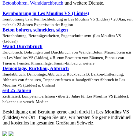
Betonbohren, Wanddurchbruch
und weitere Dienste.
Kernbohrung in Les Moulins VS (Liddes)
Kernbohrung bzw. Kernlochbohrung in Les Moulins VS (Liddes) + 200km, seit
mehr als 25 Jahren Expertise in der Region
Beton bohren, schneiden, sägen
Betonbohrung, Betonsägearbeiten, Fugenschnitt uvm. (Les Moulins VS
(Liddes))
Wand-Durchbruch
Durchbruch: Bohrungen und Durchbruch von Wände, Beton, Mauer, Stein u.ä
in Les Moulins VS (Liddes), z.B. zum Erweitern von Räumen, Einbau von
Türen u. Fenster, Klimaanlage, Kamin-Einbau u. weitere
Demontage, Rückbau, Abbruch
Handabbruch: Demontage, Abbruch u. Rückbau, z.B. Balkon-Entfernung,
Abbruch von Anbauten, Treppe entfernen u. handgeführter Abbruch in Les
Moulins VS (Liddes) u. Umland
seit 25 Jahren
Zertifiziert, kompetent, erfahren - über 25 Jahre für Les Moulins VS (Liddes),
bekannt aus versch. Medien
Besichtigung und Beratung gerne auch
direkt
in
Les Moulins VS
(Liddes)
vor Ort - fragen Sie uns, wir beraten Sie gerne individuell
und kostenlos im gesamten Großraum Schweiz.