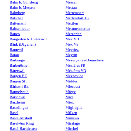
Balm b. Günsberg
Messen
Balm b. Messen
Mettau
Balmberg
Mettembert
Balsthal
Mettendorf TG
Balterswil
Mettlen
Baltschieder
Mettmenstetten
Banco
Metzerlen
Bangerten b. Dieterswil
Mex VD
Bänk (Dägerlen)
Mex VS
Bannwil
Meyriez
Bärau
Meyrin
Barbengo
Mézery-près-Donneloye
Barberêche
Mézières FR
Bäretswil
Mézières VD
Bargen BE
Mezzovico
Bargen SH
Middes
Bäriswil BE
Miécourt
Barmelweid
Miège
Bärschwil
Mies
Barzheim
Miex
Basadingen
Miglieglia
Basel
Milken
Basel-Altstadt
Minusio
Basel-Am Ring
Miralago
Basel-Bachletten
Mirchel