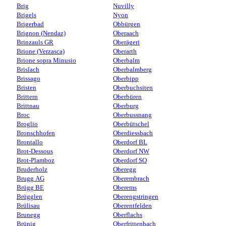
Brig
Nuvilly
Brigels
Nyon
Brigerbad
Obbürgen
Brignon (Nendaz)
Oberaach
Brinzauls GR
Oberägeri
Brione (Verzasca)
Oberarth
Brione sopra Minusio
Oberbalm
Brislach
Oberbalmberg
Brissago
Oberbipp
Bristen
Oberbuchsiten
Brittern
Oberbüren
Brittnau
Oberburg
Broc
Oberbussnang
Broglio
Oberbütschel
Bronschhofen
Oberdiessbach
Brontallo
Oberdorf BL
Brot-Dessous
Oberdorf NW
Brot-Plamboz
Oberdorf SO
Bruderholz
Oberegg
Brugg AG
Oberembrach
Brügg BE
Oberems
Brügglen
Oberengstringen
Brülisau
Oberentfelden
Brunegg
Oberflachs
Brünig
Oberfrittenbach