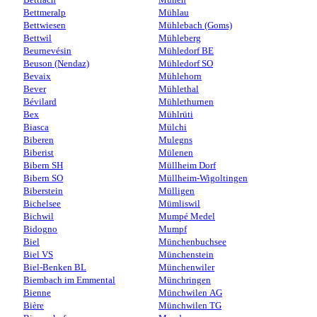
Bettmeralp
Mühlau
Bettwiesen
Mühlebach (Goms)
Bettwil
Mühleberg
Beurnevésin
Mühledorf BE
Beuson (Nendaz)
Mühledorf SO
Bevaix
Mühlehorn
Bever
Mühlethal
Bévilard
Mühlethurnen
Bex
Mühlrüti
Biasca
Mülchi
Biberen
Mulegns
Biberist
Mülenen
Bibern SH
Müllheim Dorf
Bibern SO
Müllheim-Wigoltingen
Biberstein
Mülligen
Bichelsee
Mümliswil
Bichwil
Mumpé Medel
Bidogno
Mumpf
Biel
Münchenbuchsee
Biel VS
Münchenstein
Biel-Benken BL
Münchenwiler
Biembach im Emmental
Münchringen
Bienne
Münchwilen AG
Bière
Münchwilen TG