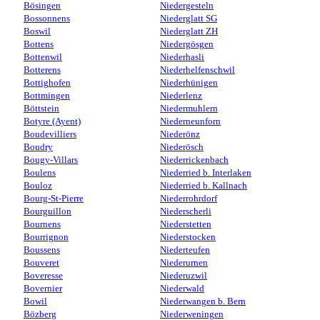
Bösingen
Niedergesteln
Bossonnens
Niederglatt SG
Boswil
Niederglatt ZH
Bottens
Niedergösgen
Bottenwil
Niederhasli
Botterens
Niederhelfenschwil
Bottighofen
Niederhünigen
Bottmingen
Niederlenz
Böttstein
Niedermuhlern
Botyre (Ayent)
Niederneunforn
Boudevilliers
Niederönz
Boudry
Niederösch
Bougy-Villars
Niederrickenbach
Boulens
Niederried b. Interlaken
Bouloz
Niederried b. Kallnach
Bourg-St-Pierre
Niederrohrdorf
Bourguillon
Niederscherli
Bournens
Niederstetten
Bourrignon
Niederstocken
Boussens
Niederteufen
Bouveret
Niederurnen
Boveresse
Niederuzwil
Bovernier
Niederwald
Bowil
Niederwangen b. Bern
Bözberg
Niederweningen