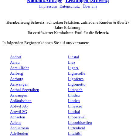
Kontakt/Anfrage
|
Leistungen (Schweiz)
Impressum |
Datenschutz |
Über uns
Kernbohrung Schweiz
: Schweizer Präzision, zufriedene Kunden & über 27
Jahre Erfahrung.
Ihr zertifizierter Kernbohren-Profi für die
Schweiz
In folgenden Regionenkönnen Sie auf uns vertrauen:
Aadorf
Liestal
Aarau
Liez
Aarau Rohr
Ligerz
Aarberg
Lignerolle
Aarburg
Lignières
Aarwangen
Ligornetto
Aathal-Seegräben
Limpach
Aawangen
Lindau
Abländschen
Linden
Abtwil AG
Linescio
Abtwil SG
Linthal
Achseten
Lipperswil
Aclens
Lippoldswilen
Acquarossa
Littenheid
Adelboden
Litzirüti