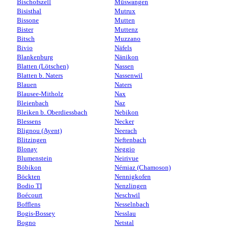
Bischofszell
Müswangen
Bisisthal
Mutrux
Bissone
Mutten
Bister
Muttenz
Bitsch
Muzzano
Bivio
Näfels
Blankenburg
Nänikon
Blatten (Lötschen)
Nassen
Blatten b. Naters
Nassenwil
Blauen
Naters
Blausee-Mitholz
Nax
Bleienbach
Naz
Bleiken b. Oberdiessbach
Nebikon
Blessens
Necker
Blignou (Ayent)
Neerach
Blitzingen
Neftenbach
Blonay
Neggio
Blumenstein
Neirivue
Böbikon
Némiaz (Chamoson)
Böckten
Nennigkofen
Bodio TI
Nenzlingen
Boécourt
Neschwil
Bofflens
Nesselnbach
Bogis-Bossey
Nesslau
Bogno
Netstal