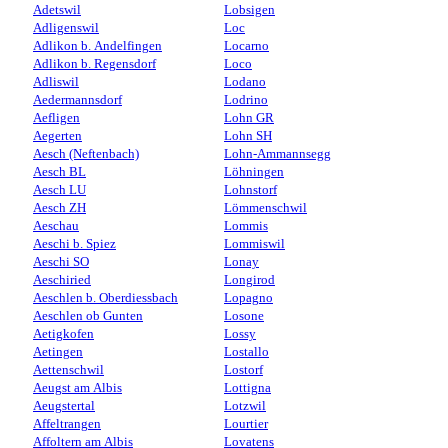
Adetswil
Lobsigen
Adligenswil
Loc
Adlikon b. Andelfingen
Locarno
Adlikon b. Regensdorf
Loco
Adliswil
Lodano
Aedermannsdorf
Lodrino
Aefligen
Lohn GR
Aegerten
Lohn SH
Aesch (Neftenbach)
Lohn-Ammannsegg
Aesch BL
Löhningen
Aesch LU
Lohnstorf
Aesch ZH
Lömmenschwil
Aeschau
Lommis
Aeschi b. Spiez
Lommiswil
Aeschi SO
Lonay
Aeschiried
Longirod
Aeschlen b. Oberdiessbach
Lopagno
Aeschlen ob Gunten
Losone
Aetigkofen
Lossy
Aetingen
Lostallo
Aettenschwil
Lostorf
Aeugst am Albis
Lottigna
Aeugstertal
Lotzwil
Affeltrangen
Lourtier
Affoltern am Albis
Lovatens