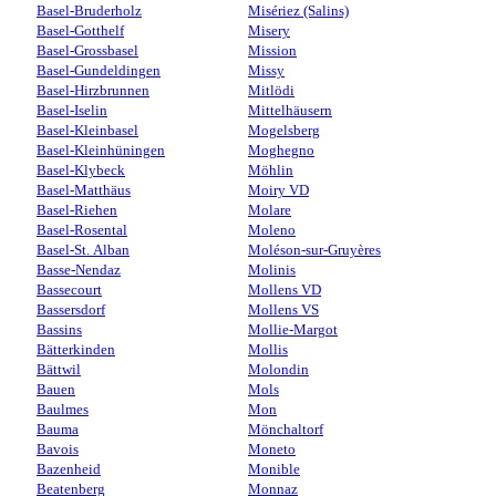
Basel-Bruderholz
Misériez (Salins)
Basel-Gotthelf
Misery
Basel-Grossbasel
Mission
Basel-Gundeldingen
Missy
Basel-Hirzbrunnen
Mitlödi
Basel-Iselin
Mittelhäusern
Basel-Kleinbasel
Mogelsberg
Basel-Kleinhüningen
Moghegno
Basel-Klybeck
Möhlin
Basel-Matthäus
Moiry VD
Basel-Riehen
Molare
Basel-Rosental
Moleno
Basel-St. Alban
Moléson-sur-Gruyères
Basse-Nendaz
Molinis
Bassecourt
Mollens VD
Bassersdorf
Mollens VS
Bassins
Mollie-Margot
Bätterkinden
Mollis
Bättwil
Molondin
Bauen
Mols
Baulmes
Mon
Bauma
Mönchaltorf
Bavois
Moneto
Bazenheid
Monible
Beatenberg
Monnaz