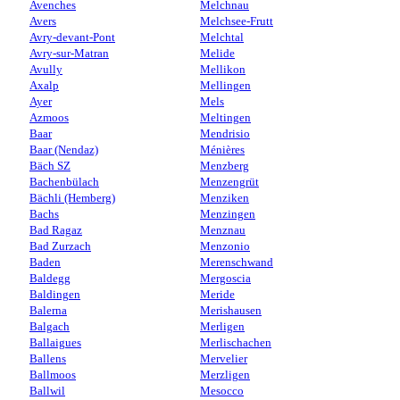
Avenches
Melchnau
Avers
Melchsee-Frutt
Avry-devant-Pont
Melchtal
Avry-sur-Matran
Melide
Avully
Mellikon
Axalp
Mellingen
Ayer
Mels
Azmoos
Meltingen
Baar
Mendrisio
Baar (Nendaz)
Ménières
Bäch SZ
Menzberg
Bachenbülach
Menzengrüt
Bächli (Hemberg)
Menziken
Bachs
Menzingen
Bad Ragaz
Menznau
Bad Zurzach
Menzonio
Baden
Merenschwand
Baldegg
Mergoscia
Baldingen
Meride
Balerna
Merishausen
Balgach
Merligen
Ballaigues
Merlischachen
Ballens
Mervelier
Ballmoos
Merzligen
Ballwil
Mesocco