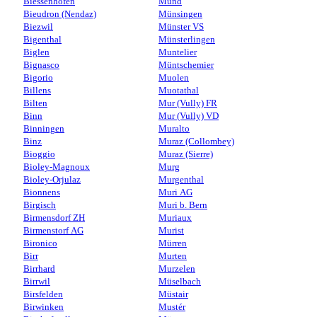
Biessenhofen
Mund
Bieudron (Nendaz)
Münsingen
Biezwil
Münster VS
Bigenthal
Münsterlingen
Biglen
Muntelier
Bignasco
Müntschemier
Bigorio
Muolen
Billens
Muotathal
Bilten
Mur (Vully) FR
Binn
Mur (Vully) VD
Binningen
Muralto
Binz
Muraz (Collombey)
Bioggio
Muraz (Sierre)
Bioley-Magnoux
Murg
Bioley-Orjulaz
Murgenthal
Bionnens
Muri AG
Birgisch
Muri b. Bern
Birmensdorf ZH
Muriaux
Birmenstorf AG
Murist
Bironico
Mürren
Birr
Murten
Birrhard
Murzelen
Birrwil
Müselbach
Birsfelden
Müstair
Birwinken
Mustér