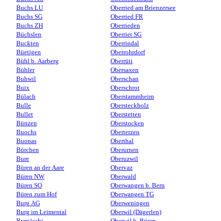
Buchs LU
Oberried am Brienzersee
Buchs SG
Oberried FR
Buchs ZH
Oberrieden
Büchslen
Oberriet SG
Buckten
Oberrindal
Büetigen
Oberrohrdorf
Bühl b. Aarberg
Oberrüti
Bühler
Obersaxen
Buhwil
Oberschan
Buix
Oberschrot
Bülach
Oberstammheim
Bulle
Obersteckholz
Bullet
Oberstetten
Bünzen
Oberstocken
Buochs
Oberterzen
Buonas
Oberthal
Bürchen
Oberurnen
Bure
Oberuzwil
Büren an der Aare
Obervaz
Büren NW
Oberwald
Büren SO
Oberwangen b. Bern
Büren zum Hof
Oberwangen TG
Burg AG
Oberweningen
Burg im Leimental
Oberwil (Dägerlen)
Burgäschi
Oberwil b. Büren