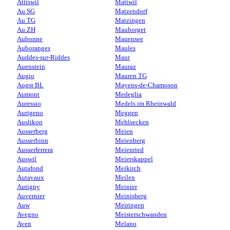
Attiswil
Mattwil
Au SG
Matzendorf
Au TG
Matzingen
Au ZH
Mauborget
Aubonne
Mauensee
Auboranges
Maules
Auddes-sur-Riddes
Maur
Auenstein
Mauraz
Augio
Mauren TG
Augst BL
Mayens-de-Chamoson
Aumont
Medeglia
Auressio
Medels im Rheinwald
Aurigeno
Meggen
Auslikon
Mehlsecken
Ausserberg
Meien
Ausserbinn
Meienberg
Ausserferrera
Meienried
Auswil
Meierskappel
Autafond
Meikirch
Autavaux
Meilen
Autigny
Meinier
Auvernier
Meinisberg
Auw
Meiringen
Avegno
Meisterschwanden
Aven
Melano