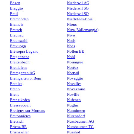
Bözen
Niederwil AG
Braggio
Niederwil SG
Brail
Niederwil SO
Bramboden
Nierlet-les-Bois
Bramois
Niouc
Bratsch
Niva (Vallemaggia)
Braunau
Nivo
Braunwald
Nods
Bravuogn
Noës
Brè sopra Lugano
Noflen BE
Breganzona
Nohl
Breitenbach
Noiraigue
Bremblens
Noréaz
Bremgarten AG
Nottwil
Bremgarten b. Bern
Novaggio
Brenles
Novalles
Breno
Novazzano
Brent
Noville
Brenzikofen
Nufenen
Bressaucourt
Nuglar
Bretigny-sur-Morrens
Nunningen
Bretonnières
Nürensdorf
Bretzwil
Nussbaumen AG
Brienz BE
Nussbaumen TG
Brienzwiler
Nusshof