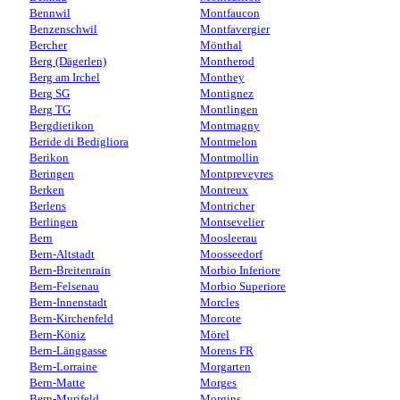
Bennwil
Montfaucon
Benzenschwil
Montfavergier
Bercher
Mönthal
Berg (Dägerlen)
Montherod
Berg am Irchel
Monthey
Berg SG
Montignez
Berg TG
Montlingen
Bergdietikon
Montmagny
Beride di Bedigliora
Montmelon
Berikon
Montmollin
Beringen
Montpreveyres
Berken
Montreux
Berlens
Montricher
Berlingen
Montsevelier
Bern
Moosleerau
Bern-Altstadt
Moosseedorf
Bern-Breitenrain
Morbio Inferiore
Bern-Felsenau
Morbio Superiore
Bern-Innenstadt
Morcles
Bern-Kirchenfeld
Morcote
Bern-Köniz
Mörel
Bern-Länggasse
Morens FR
Bern-Lorraine
Morgarten
Bern-Matte
Morges
Bern-Murifeld
Morgins