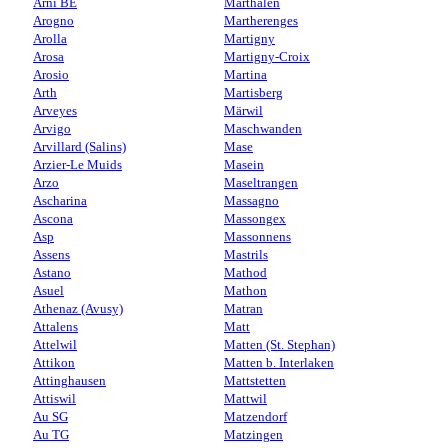
Arni BE
Marthalen
Arogno
Martherenges
Arolla
Martigny
Arosa
Martigny-Croix
Arosio
Martina
Arth
Martisberg
Arveyes
Märwil
Arvigo
Maschwanden
Arvillard (Salins)
Mase
Arzier-Le Muids
Masein
Arzo
Maseltrangen
Ascharina
Massagno
Ascona
Massongex
Asp
Massonnens
Assens
Mastrils
Astano
Mathod
Asuel
Mathon
Athenaz (Avusy)
Matran
Attalens
Matt
Attelwil
Matten (St. Stephan)
Attikon
Matten b. Interlaken
Attinghausen
Mattstetten
Attiswil
Mattwil
Au SG
Matzendorf
Au TG
Matzingen