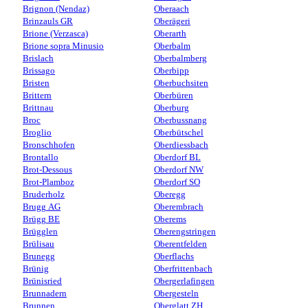
Brignon (Nendaz)
Oberaach
Brinzauls GR
Oberägeri
Brione (Verzasca)
Oberarth
Brione sopra Minusio
Oberbalm
Brislach
Oberbalmberg
Brissago
Oberbipp
Bristen
Oberbuchsiten
Brittern
Oberbüren
Brittnau
Oberburg
Broc
Oberbussnang
Broglio
Oberbütschel
Bronschhofen
Oberdiessbach
Brontallo
Oberdorf BL
Brot-Dessous
Oberdorf NW
Brot-Plamboz
Oberdorf SO
Bruderholz
Oberegg
Brugg AG
Oberembrach
Brügg BE
Oberems
Brügglen
Oberengstringen
Brülisau
Oberentfelden
Brunegg
Oberflachs
Brünig
Oberfrittenbach
Brünisried
Obergerlafingen
Brunnadern
Obergesteln
Brunnen
Oberglatt ZH