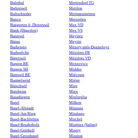
Balsthal
Mettendorf TG
Balterswil
Mettlen
Baltschieder
Mettmenstetten
Banco
Metzerlen
Bangerten b. Dieterswil
Mex VD
Bänk (Dägerlen)
Mex VS
Bannwil
Meyriez
Bärau
Meyrin
Barbengo
Mézery-près-Donneloye
Barberêche
Mézières FR
Bäretswil
Mézières VD
Bargen BE
Mezzovico
Bargen SH
Middes
Bäriswil BE
Miécourt
Barmelweid
Miège
Bärschwil
Mies
Barzheim
Miex
Basadingen
Miglieglia
Basel
Milken
Basel-Altstadt
Minusio
Basel-Am Ring
Miralago
Basel-Bachletten
Mirchel
Basel-Bruderholz
Misériez (Salins)
Basel-Gotthelf
Misery
Basel-Grossbasel
Mission