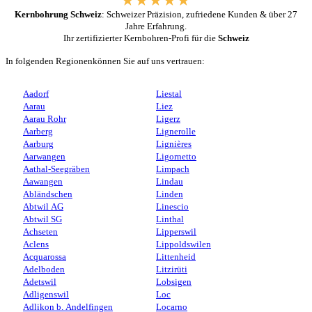
Kernbohrung Schweiz
: Schweizer Präzision, zufriedene Kunden & über 27
Jahre Erfahrung.
Ihr zertifizierter Kernbohren-Profi für die
Schweiz
In folgenden Regionenkönnen Sie auf uns vertrauen:
Aadorf
Liestal
Aarau
Liez
Aarau Rohr
Ligerz
Aarberg
Lignerolle
Aarburg
Lignières
Aarwangen
Ligornetto
Aathal-Seegräben
Limpach
Aawangen
Lindau
Abländschen
Linden
Abtwil AG
Linescio
Abtwil SG
Linthal
Achseten
Lipperswil
Aclens
Lippoldswilen
Acquarossa
Littenheid
Adelboden
Litzirüti
Adetswil
Lobsigen
Adligenswil
Loc
Adlikon b. Andelfingen
Locarno