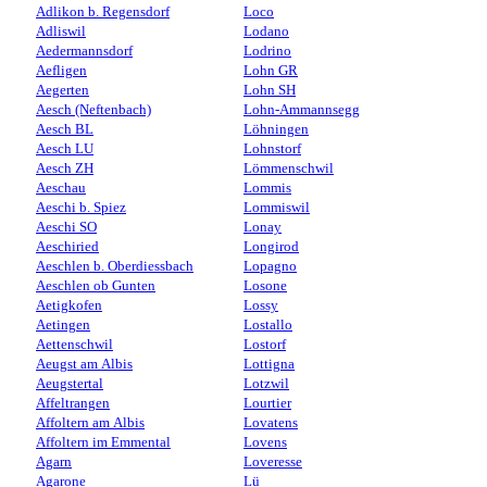
Adlikon b. Regensdorf
Loco
Adliswil
Lodano
Aedermannsdorf
Lodrino
Aefligen
Lohn GR
Aegerten
Lohn SH
Aesch (Neftenbach)
Lohn-Ammannsegg
Aesch BL
Löhningen
Aesch LU
Lohnstorf
Aesch ZH
Lömmenschwil
Aeschau
Lommis
Aeschi b. Spiez
Lommiswil
Aeschi SO
Lonay
Aeschiried
Longirod
Aeschlen b. Oberdiessbach
Lopagno
Aeschlen ob Gunten
Losone
Aetigkofen
Lossy
Aetingen
Lostallo
Aettenschwil
Lostorf
Aeugst am Albis
Lottigna
Aeugstertal
Lotzwil
Affeltrangen
Lourtier
Affoltern am Albis
Lovatens
Affoltern im Emmental
Lovens
Agarn
Loveresse
Agarone
Lü