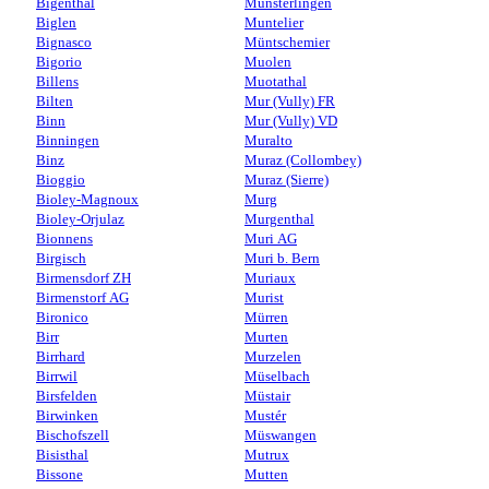
Bigenthal
Münsterlingen
Biglen
Muntelier
Bignasco
Müntschemier
Bigorio
Muolen
Billens
Muotathal
Bilten
Mur (Vully) FR
Binn
Mur (Vully) VD
Binningen
Muralto
Binz
Muraz (Collombey)
Bioggio
Muraz (Sierre)
Bioley-Magnoux
Murg
Bioley-Orjulaz
Murgenthal
Bionnens
Muri AG
Birgisch
Muri b. Bern
Birmensdorf ZH
Muriaux
Birmenstorf AG
Murist
Bironico
Mürren
Birr
Murten
Birrhard
Murzelen
Birrwil
Müselbach
Birsfelden
Müstair
Birwinken
Mustér
Bischofszell
Müswangen
Bisisthal
Mutrux
Bissone
Mutten