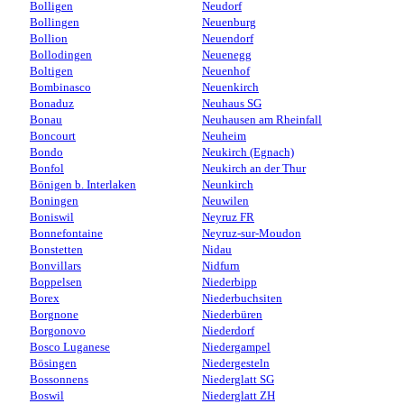
Bolligen
Neudorf
Bollingen
Neuenburg
Bollion
Neuendorf
Bollodingen
Neuenegg
Boltigen
Neuenhof
Bombinasco
Neuenkirch
Bonaduz
Neuhaus SG
Bonau
Neuhausen am Rheinfall
Boncourt
Neuheim
Bondo
Neukirch (Egnach)
Bonfol
Neukirch an der Thur
Bönigen b. Interlaken
Neunkirch
Boningen
Neuwilen
Boniswil
Neyruz FR
Bonnefontaine
Neyruz-sur-Moudon
Bonstetten
Nidau
Bonvillars
Nidfurn
Boppelsen
Niederbipp
Borex
Niederbuchsiten
Borgnone
Niederbüren
Borgonovo
Niederdorf
Bosco Luganese
Niedergampel
Bösingen
Niedergesteln
Bossonnens
Niederglatt SG
Boswil
Niederglatt ZH