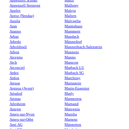
Appenzell Schlatt
Malix
Appenzell Steinegg
Malleray
Apples
Maloja
Aproz (Nendaz)
Malters
Aquila
Malvaglia
Aran
Mamishaus
Aranno
Mammern
Arbaz
Mandach
Arbedo
Männedorf
Arboldswil
Mannenbach-Salenstein
Arbon
Mannens
Arcegno
Manno
Arch
Maracon
Arconciel
Marbach LU
Ardez
Marbach SG
Ardon
Marchissy
Areuse
Mariastein
Argnou (Ayent)
Marin-Epagnier
Arisdorf
Marly
Aristau
Marmorera
Arlesheim
Marnand
Arnegg
Maroggia
Arnex-sur-Nyon
Marolta
Arnex-sur-Orbe
Marsens
Arni AG
Märstetten