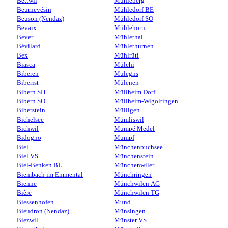
Bettwil
Mühleberg
Beurnevésin
Mühledorf BE
Beuson (Nendaz)
Mühledorf SO
Bevaix
Mühlehorn
Bever
Mühlethal
Bévilard
Mühlethurnen
Bex
Mühlrüti
Biasca
Mülchi
Biberen
Mulegns
Biberist
Mülenen
Bibern SH
Müllheim Dorf
Bibern SO
Müllheim-Wigoltingen
Biberstein
Mülligen
Bichelsee
Mümliswil
Bichwil
Mumpé Medel
Bidogno
Mumpf
Biel
Münchenbuchsee
Biel VS
Münchenstein
Biel-Benken BL
Münchenwiler
Biembach im Emmental
Münchringen
Bienne
Münchwilen AG
Bière
Münchwilen TG
Biessenhofen
Mund
Bieudron (Nendaz)
Münsingen
Biezwil
Münster VS