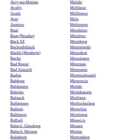
Avry-sur-Matran
Melide
Avully
Mellikon
Axalp
Mellingen
Ayer
Mels
Azmoos
Meltingen
Baar
Mendrisio
Baar (Nendaz)
Ménières
Bäch SZ
Menzberg
Bachenbülach
Menzengrüt
Bächli (Hemberg)
Menziken
Bachs
Menzingen
Bad Ragaz
Menznau
Bad Zurzach
Menzonio
Baden
Merenschwand
Baldegg
Mergoscia
Baldingen
Meride
Balerna
Merishausen
Balgach
Merligen
Ballaigues
Merlischachen
Ballens
Mervelier
Ballmoos
Merzligen
Ballwil
Mesocco
Balm b. Günsberg
Messen
Balm b. Messen
Mettau
Balmberg
Mettembert