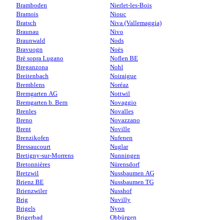
Bramboden
Nierlet-les-Bois
Bramois
Niouc
Bratsch
Niva (Vallemaggia)
Braunau
Nivo
Braunwald
Nods
Bravuogn
Noës
Brè sopra Lugano
Noflen BE
Breganzona
Nohl
Breitenbach
Noiraigue
Bremblens
Noréaz
Bremgarten AG
Nottwil
Bremgarten b. Bern
Novaggio
Brenles
Novalles
Breno
Novazzano
Brent
Noville
Brenzikofen
Nufenen
Bressaucourt
Nuglar
Bretigny-sur-Morrens
Nunningen
Bretonnières
Nürensdorf
Bretzwil
Nussbaumen AG
Brienz BE
Nussbaumen TG
Brienzwiler
Nusshof
Brig
Nuvilly
Brigels
Nyon
Brigerbad
Obbürgen