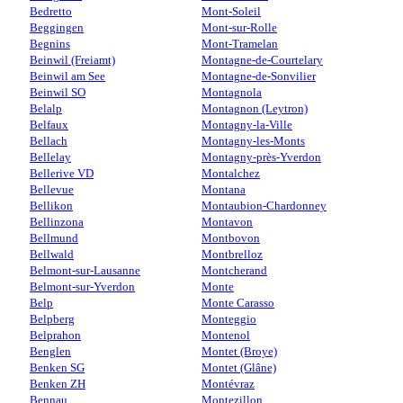
Bedretto
Mont-Soleil
Beggingen
Mont-sur-Rolle
Begnins
Mont-Tramelan
Beinwil (Freiamt)
Montagne-de-Courtelary
Beinwil am See
Montagne-de-Sonvilier
Beinwil SO
Montagnola
Belalp
Montagnon (Leytron)
Belfaux
Montagny-la-Ville
Bellach
Montagny-les-Monts
Bellelay
Montagny-près-Yverdon
Bellerive VD
Montalchez
Bellevue
Montana
Bellikon
Montaubion-Chardonney
Bellinzona
Montavon
Bellmund
Montbovon
Bellwald
Montbrelloz
Belmont-sur-Lausanne
Montcherand
Belmont-sur-Yverdon
Monte
Belp
Monte Carasso
Belpberg
Monteggio
Belprahon
Montenol
Benglen
Montet (Broye)
Benken SG
Montet (Glâne)
Benken ZH
Montévraz
Bennau
Montezillon