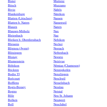
Bister
Muttenz
Bitsch
Muzzano
Bivio
Näfels
Blankenburg
Nänikon
Blatten (Lötschen)
Nassen
Blatten b. Naters
Nassenwil
Blauen
Naters
Blausee-Mitholz
Nax
Bleienbach
Naz
Bleiken b. Oberdiessbach
Nebikon
Blessens
Necker
Blignou (Ayent)
Neerach
Blitzingen
Neftenbach
Blonay
Neggio
Blumenstein
Neirivue
Böbikon
Némiaz (Chamoson)
Böckten
Nennigkofen
Bodio TI
Nenzlingen
Boécourt
Neschwil
Bofflens
Nesselnbach
Bogis-Bossey
Nesslau
Bogno
Netstal
Bôle
Neu St. Johann
Bolken
Neuägeri
Boll
Neuchâtel