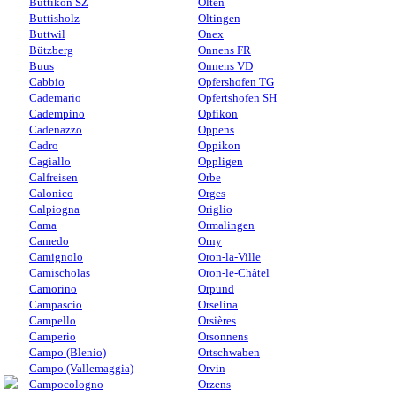
Buttikon SZ
Olten
Buttisholz
Oltingen
Buttwil
Onex
Bützberg
Onnens FR
Buus
Onnens VD
Cabbio
Opfershofen TG
Cademario
Opfertshofen SH
Cadempino
Opfikon
Cadenazzo
Oppens
Cadro
Oppikon
Cagiallo
Oppligen
Calfreisen
Orbe
Calonico
Orges
Calpiogna
Origlio
Cama
Ormalingen
Camedo
Orny
Camignolo
Oron-la-Ville
Camischolas
Oron-le-Châtel
Camorino
Orpund
Campascio
Orselina
Campello
Orsières
Camperio
Orsonnens
Campo (Blenio)
Ortschwaben
Campo (Vallemaggia)
Orvin
Campocologno
Orzens