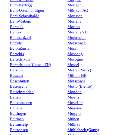
Bern-Nydegg
Mörigen
Bern-Ostermundigen
Möriken AG
Bern-Schosshalde
Morissen
Bern-Wabern
Morlens
Berneck
Morlon
Bernex
Morrens VD
Bernhardzell
Morschach
Berolle
Mörschwil
Beromünster
Mosen
Berschis
Mosnang
Bertschikon
Mosogno
Bertschikon (Gossau ZH)
Mossel
Berzona
Môtier (Vully)
Besazio
Môtiers NE
Besenbüren
Mötschwil
Besencens
Motto (Blenio)
Betschwanden
Moudon
Betten
Moutier
Bettenhausen
Movelier
Bettens
Mugena
Bettingen
Muggio
Bettlach
Muhen
Bettmeralp
Mühlau
Bettwiesen
Mühlebach (Goms)