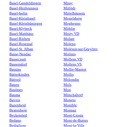
Basel-Gundeldingen
Missy
Basel-Hirzbrunnen
Mitlödi
Basel-Iselin
Mittelhäusern
Basel-Kleinbasel
Mogelsberg
Basel-Kleinhüningen
Moghegno
Basel-Klybeck
Möhlin
Basel-Matthäus
Moiry VD
Basel-Riehen
Molare
Basel-Rosental
Moleno
Basel-St. Alban
Moléson-sur-Gruyères
Basse-Nendaz
Molinis
Bassecourt
Mollens VD
Bassersdorf
Mollens VS
Bassins
Mollie-Margot
Bätterkinden
Mollis
Bättwil
Molondin
Bauen
Mols
Baulmes
Mon
Bauma
Mönchaltorf
Bavois
Moneto
Bazenheid
Monible
Beatenberg
Monnaz
Beckenried
Mont-Crosin
Bedano
Mont-de-Buttes
Bedigliora
Mont-la-Ville