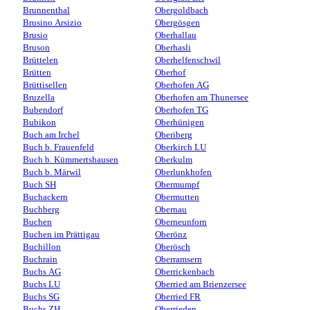
Brunnenthal
Obergoldbach
Brusino Arsizio
Obergösgen
Brusio
Oberhallau
Bruson
Oberhasli
Brüttelen
Oberhelfenschwil
Brütten
Oberhof
Brüttisellen
Oberhofen AG
Bruzella
Oberhofen am Thunersee
Bubendorf
Oberhofen TG
Bubikon
Oberhünigen
Buch am Irchel
Oberiberg
Buch b. Frauenfeld
Oberkirch LU
Buch b. Kümmertshausen
Oberkulm
Buch b. Märwil
Oberlunkhofen
Buch SH
Obermumpf
Buchackern
Obermutten
Buchberg
Obernau
Buchen
Oberneunforn
Buchen im Prättigau
Oberönz
Buchillon
Oberösch
Buchrain
Oberramsern
Buchs AG
Oberrickenbach
Buchs LU
Oberried am Brienzersee
Buchs SG
Oberried FR
Buchs ZH
Oberrieden