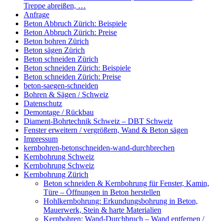
Treppe abreißen, …
Anfrage
Beton Abbruch Zürich: Beispiele
Beton Abbruch Zürich: Preise
Beton bohren Zürich
Beton sägen Zürich
Beton schneiden Zürich
Beton schneiden Zürich: Beispiele
Beton schneiden Zürich: Preise
beton-saegen-schneiden
Bohren & Sägen / Schweiz
Datenschutz
Demontage / Rückbau
Diament-Bohrtechnik Schweiz – DBT Schweiz
Fenster erweitern / vergrößern, Wand & Beton sägen
Impressum
kernbohren-betonschneiden-wand-durchbrechen
Kernbohrung Schweiz
Kernbohrung Schweiz
Kernbohrung Zürich
Beton schneiden & Kernbohrung für Fenster, Kamin,
Türe – Öffnungen in Beton herstellen
Hohlkernbohrung: Erkundungsbohrung in Beton,
Mauerwerk, Stein & harte Materialien
Kernbohren: Wand-Durchbruch – Wand entfernen /