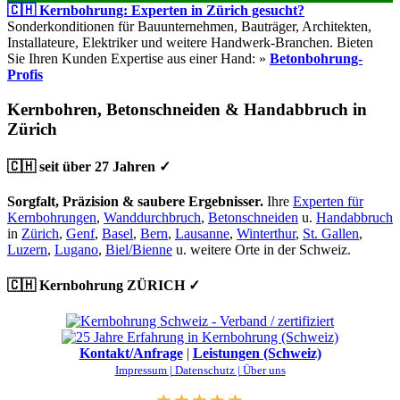
🇨🇭 Kernbohrung: Experten in Zürich gesucht?
Sonderkonditionen für Bauunternehmen, Bauträger, Architekten,
Installateure, Elektriker und weitere Handwerk-Branchen. Bieten
Sie Ihren Kunden Expertise aus einer Hand: »
Betonbohrung-
Profis
Kernbohren, Betonschneiden & Handabbruch in
Zürich
🇨🇭 seit über 27 Jahren ✓
Sorgfalt, Präzision & saubere Ergebnisser.
Ihre
Experten für
Kernbohrungen
,
Wanddurchbruch
,
Betonschneiden
u.
Handabbruch
in
Zürich
,
Genf
,
Basel
,
Bern
,
Lausanne
,
Winterthur
,
St. Gallen
,
Luzern
,
Lugano
,
Biel/Bienne
u. weitere Orte in der Schweiz.
🇨🇭 Kernbohrung ZÜRICH ✓
Kontakt/Anfrage
|
Leistungen (Schweiz)
Impressum |
Datenschutz |
Über uns