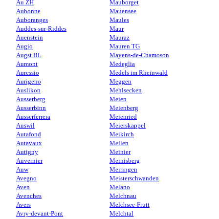
Au ZH
Mauborget
Aubonne
Mauensee
Auboranges
Maules
Auddes-sur-Riddes
Maur
Auenstein
Mauraz
Augio
Mauren TG
Augst BL
Mayens-de-Chamoson
Aumont
Medeglia
Auressio
Medels im Rheinwald
Aurigeno
Meggen
Auslikon
Mehlsecken
Ausserberg
Meien
Ausserbinn
Meienberg
Ausserferrera
Meienried
Auswil
Meierskappel
Autafond
Meikirch
Autavaux
Meilen
Autigny
Meinier
Auvernier
Meinisberg
Auw
Meiringen
Avegno
Meisterschwanden
Aven
Melano
Avenches
Melchnau
Avers
Melchsee-Frutt
Avry-devant-Pont
Melchtal