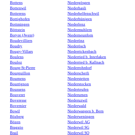
Bottens
Niedergösgen
Bottenwil
Niederhasli
Botterens
Niederhelfenschwil
Bottighofen
Niederhünigen
Bottmingen
Niederlenz
Böttstein
Niedermuhlern
Botyre (Ayent)
Niederneunforn
Boudevilliers
Niederönz
Boudry
Niederösch
Bougy-Villars
Niederrickenbach
Boulens
Niederried b. Interlaken
Bouloz
Niederried b. Kallnach
Bourg-St-Pierre
Niederrohrdorf
Bourguillon
Niederscherli
Bournens
Niederstetten
Bourrignon
Niederstocken
Boussens
Niederteufen
Bouveret
Niederurnen
Boveresse
Niederuzwil
Bovernier
Niederwald
Bowil
Niederwangen b. Bern
Bözberg
Niederweningen
Bözen
Niederwil AG
Braggio
Niederwil SG
Brail
Niederwil SO