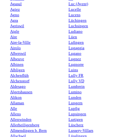
Agasul
Luc (Ayent)
Agiez
Lucelle
Agno
Lucens
Agra
Lüchingen
Agriswil
Luchsingen
Aigle
Ludiano
Aïre
Lüen
Aire-la-Ville
Lufingen
Airolo
Lugaggia
Alberswil
Lugano
Albeuve
Lugnez
Albinen
Lugnorre
Albligen
Luins
Alchenflüh
Lully FR
Alchenstorf
Lully VD
Aldesago
Lumbrein
Algetshausen
Lumino
Alikon
Lunden
Allaman
Lungern
Alle
Lupfig
Allens
Lupsingen
Allenwinden
Lurtigen
Allerheiligenberg
Lüscherz
Allmendingen b. Bern
Lussery-Villars
Allschwil
Lüsslingen