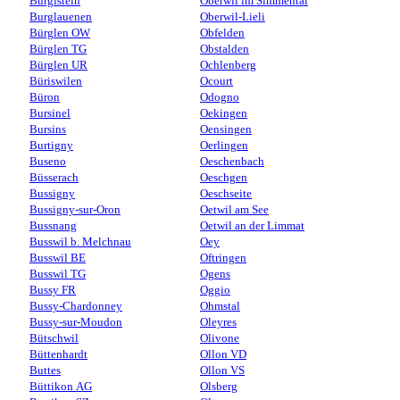
Burgistein
Oberwil im Simmental
Burglauenen
Oberwil-Lieli
Bürglen OW
Obfelden
Bürglen TG
Obstalden
Bürglen UR
Ochlenberg
Büriswilen
Ocourt
Büron
Odogno
Bursinel
Oekingen
Bursins
Oensingen
Burtigny
Oerlingen
Buseno
Oeschenbach
Büsserach
Oeschgen
Bussigny
Oeschseite
Bussigny-sur-Oron
Oetwil am See
Bussnang
Oetwil an der Limmat
Busswil b. Melchnau
Oey
Busswil BE
Oftringen
Busswil TG
Ogens
Bussy FR
Oggio
Bussy-Chardonney
Ohmstal
Bussy-sur-Moudon
Oleyres
Bütschwil
Olivone
Büttenhardt
Ollon VD
Buttes
Ollon VS
Büttikon AG
Olsberg