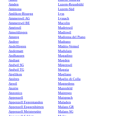
Amden
Luzern-Reussbühl
Aminona
Luzern-Süd
Amlikon-Bissegg
Lyss
Ammerswil AG
Lyssach
Ammerzwil BE
Macolin
Amriswil
Madetswil
Amsoldingen
Madiswil
Amsteg
Madonna del Piano
Andeer
Madrano
Andelfingen
Mädris-Vermol
Andermatt
Madulain
Andhausen
Magadino
Andiast
Magden
Andwil SG
Mägenwil
Andwil TG
Maggia
Anglikon
Magliaso
Anières
Maglio di Colla
Anwil
Magnedens
Anzère
Maienfeld
Anzonico
Mairengo
Appenzell
Maisprach
Appenzell Eggerstanden
Maladers
Appenzell Enggenhütten
Malans GR
Appenzell Meistersrüte
Malans SG