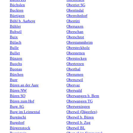
Büchslen
Oberriet SG
Buckten
Oberrindal
Büetigen
Oberrohrdorf
Bühl b. Aarberg
Oberrüti
Bühler
Obersaxen
Buhwil
Oberschan
Buix
Oberschrot
Bülach
Oberstammheim
Bulle
Obersteckholz
Bullet
Oberstetten
Bünzen
Oberstocken
Buochs
Oberterzen
Buonas
Oberthal
Bürchen
Oberurnen
Bure
Oberuzwil
Büren an der Aare
Obervaz
Büren NW
Oberwald
Büren SO
Oberwangen b. Bern
Büren zum Hof
Oberwangen TG
Burg AG
Oberweningen
Burg im Leimental
Oberwil (Dägerlen)
Burgäschi
Oberwil b. Büren
Burgdorf
Oberwil b. Zug
Bürgenstock
Oberwil BL