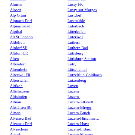
Almens
Lussy FR
Alosen
Lussy-sur-Morges
Alp Grüm
Lustdorf
Alpnach Dorf
Lustmühle
Alpnachstad
Luterbach
Alpthal
Lüterkofen
Alt St. Johann
Lüterswil
Altbüron
Luthern
Altdorf SH
Luthern Bad
Altdorf UR
Lütisburg
Alten
Lütisburg Station
Altendorf
Lutry
Altenrhein
Lütschental
Alterswil FR
Lützelflüh-Goldbach
Alterswilen
Lutzenberg
Altikon
Luven
Altishausen
Luzein
Altishofen
Luzern-
Altnau
Luzern-Altstadt
Altstätten SG
Luzern-Biregg:
Altwis
Luzern-Bruch
Alvaneu Bad
Luzern-Hirschmatt:
Alvaneu Dorf
Luzern-Horw
Alvaschein
Luzern-Littau:
Ambrì
Luzern-Musegg