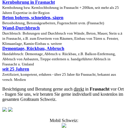
Kernbohrung in Frasnacht
Kernbohrung bzw. Kernlochbohrung in Frasnacht + 200km, seit mehr als 25
Jahren Expertise in der Region
Beton bohren, schneiden, sägen
Betonbohrung, Betonsägearbeiten, Fugenschnitt uvm. (Frasnacht)
Wand-Durchbruch
Durchbruch: Bohrungen und Durchbruch von Wände, Beton, Mauer, Stein u.ä
in Frasnacht, z.B. zum Erweitern von Räumen, Einbau von Türen u. Fenster,
Klimaanlage, Kamin-Einbau u. weitere
Demontage, Rückbau, Abbruch
Handabbruch: Demontage, Abbruch u. Rückbau, z.B. Balkon-Entfernung,
Abbruch von Anbauten, Treppe entfernen u. handgeführter Abbruch in
Frasnacht u. Umland
seit 25 Jahren
Zertifiziert, kompetent, erfahren - über 25 Jahre für Frasnacht, bekannt aus
versch. Medien
Besichtigung und Beratung gerne auch
direkt
in
Frasnacht
vor Ort
- fragen Sie uns, wir beraten Sie gerne individuell und kostenlos im
gesamten Großraum Schweiz.
Mobil Schweiz: