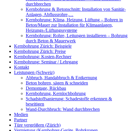
durchbrechen
Kernbohrung & Betonschnitt: Installation von Sanitär-
Anlagen, Abflussrohre,…
Kernbohrung: Klima, Heizung, Lüftung – Bohren in
Beton/Mauer zur Installation für Klimaanlagen,
Heizungs-/Lüftungssysteme
Kernbohrung: Rohre, Leitungen installieren – Bohrung
durch Beton & Mauerwerk
Kernbohrung Zürich: Beispiele
Kernbohrung Zürich: Preise
Kernbohrung: Kosten-Rechner
Kernbohrung: Seminar / Lehrgang
Kontakt
Leistungen (Schweiz)
Abbruch, Handabbruch & Entkernung
Beton bohren, sägen & schneiden
Demontage, Rückbau
Kernbohrung, Kernlochbohrung
Schadstoffsanierung: Schadestoffe erkennen &
beseitigen
Wand-Durchbruch: Wand durchbrechen
Medien
Partner
Türe vergrößern (Zürich)
Vermietung (Kernbohrer-Geräte, Bohrkronen