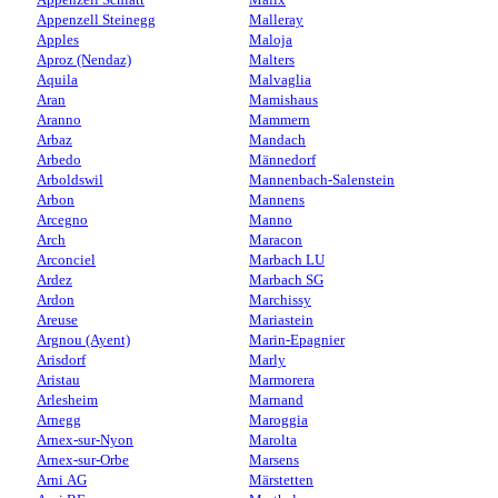
Appenzell Steinegg
Malleray
Apples
Maloja
Aproz (Nendaz)
Malters
Aquila
Malvaglia
Aran
Mamishaus
Aranno
Mammern
Arbaz
Mandach
Arbedo
Männedorf
Arboldswil
Mannenbach-Salenstein
Arbon
Mannens
Arcegno
Manno
Arch
Maracon
Arconciel
Marbach LU
Ardez
Marbach SG
Ardon
Marchissy
Areuse
Mariastein
Argnou (Ayent)
Marin-Epagnier
Arisdorf
Marly
Aristau
Marmorera
Arlesheim
Marnand
Arnegg
Maroggia
Arnex-sur-Nyon
Marolta
Arnex-sur-Orbe
Marsens
Arni AG
Märstetten