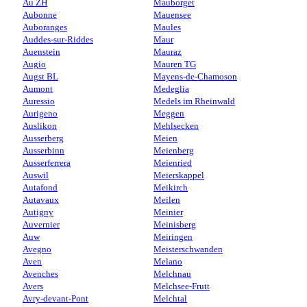
Au ZH
Mauborget
Aubonne
Mauensee
Auboranges
Maules
Auddes-sur-Riddes
Maur
Auenstein
Mauraz
Augio
Mauren TG
Augst BL
Mayens-de-Chamoson
Aumont
Medeglia
Auressio
Medels im Rheinwald
Aurigeno
Meggen
Auslikon
Mehlsecken
Ausserberg
Meien
Ausserbinn
Meienberg
Ausserferrera
Meienried
Auswil
Meierskappel
Autafond
Meikirch
Autavaux
Meilen
Autigny
Meinier
Auvernier
Meinisberg
Auw
Meiringen
Avegno
Meisterschwanden
Aven
Melano
Avenches
Melchnau
Avers
Melchsee-Frutt
Avry-devant-Pont
Melchtal