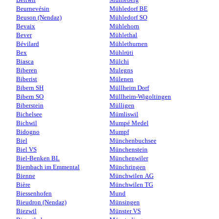
Beurnevésin
Mühledorf BE
Beuson (Nendaz)
Mühledorf SO
Bevaix
Mühlehorn
Bever
Mühlethal
Bévilard
Mühlethurnen
Bex
Mühlrüti
Biasca
Mülchi
Biberen
Mulegns
Biberist
Mülenen
Bibern SH
Müllheim Dorf
Bibern SO
Müllheim-Wigoltingen
Biberstein
Mülligen
Bichelsee
Mümliswil
Bichwil
Mumpé Medel
Bidogno
Mumpf
Biel
Münchenbuchsee
Biel VS
Münchenstein
Biel-Benken BL
Münchenwiler
Biembach im Emmental
Münchringen
Bienne
Münchwilen AG
Bière
Münchwilen TG
Biessenhofen
Mund
Bieudron (Nendaz)
Münsingen
Biezwil
Münster VS