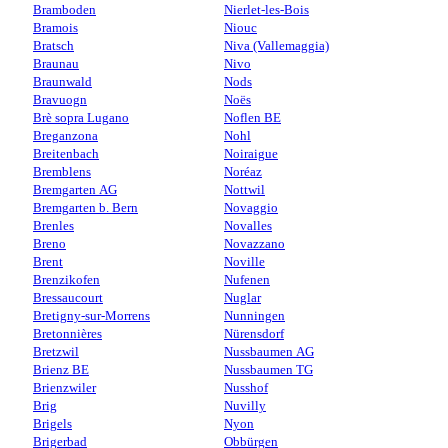
Bramboden
Nierlet-les-Bois
Bramois
Niouc
Bratsch
Niva (Vallemaggia)
Braunau
Nivo
Braunwald
Nods
Bravuogn
Noës
Brè sopra Lugano
Noflen BE
Breganzona
Nohl
Breitenbach
Noiraigue
Bremblens
Noréaz
Bremgarten AG
Nottwil
Bremgarten b. Bern
Novaggio
Brenles
Novalles
Breno
Novazzano
Brent
Noville
Brenzikofen
Nufenen
Bressaucourt
Nuglar
Bretigny-sur-Morrens
Nunningen
Bretonnières
Nürensdorf
Bretzwil
Nussbaumen AG
Brienz BE
Nussbaumen TG
Brienzwiler
Nusshof
Brig
Nuvilly
Brigels
Nyon
Brigerbad
Obbürgen