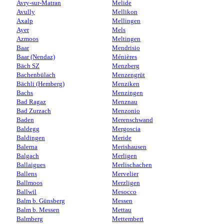
Avry-sur-Matran
Melide
Avully
Mellikon
Axalp
Mellingen
Ayer
Mels
Azmoos
Meltingen
Baar
Mendrisio
Baar (Nendaz)
Ménières
Bäch SZ
Menzberg
Bachenbülach
Menzengrüt
Bächli (Hemberg)
Menziken
Bachs
Menzingen
Bad Ragaz
Menznau
Bad Zurzach
Menzonio
Baden
Merenschwand
Baldegg
Mergoscia
Baldingen
Meride
Balerna
Merishausen
Balgach
Merligen
Ballaigues
Merlischachen
Ballens
Mervelier
Ballmoos
Merzligen
Ballwil
Mesocco
Balm b. Günsberg
Messen
Balm b. Messen
Mettau
Balmberg
Mettembert