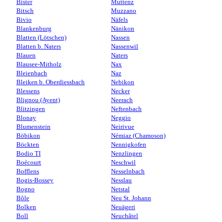
Bister
Muttenz
Bitsch
Muzzano
Bivio
Näfels
Blankenburg
Nänikon
Blatten (Lötschen)
Nassen
Blatten b. Naters
Nassenwil
Blauen
Naters
Blausee-Mitholz
Nax
Bleienbach
Naz
Bleiken b. Oberdiessbach
Nebikon
Blessens
Necker
Blignou (Ayent)
Neerach
Blitzingen
Neftenbach
Blonay
Neggio
Blumenstein
Neirivue
Böbikon
Némiaz (Chamoson)
Böckten
Nennigkofen
Bodio TI
Nenzlingen
Boécourt
Neschwil
Bofflens
Nesselnbach
Bogis-Bossey
Nesslau
Bogno
Netstal
Bôle
Neu St. Johann
Bolken
Neuägeri
Boll
Neuchâtel