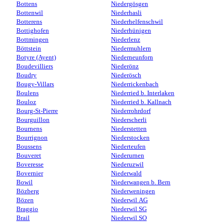
Bottens
Niedergösgen
Bottenwil
Niederhasli
Botterens
Niederhelfenschwil
Bottighofen
Niederhünigen
Bottmingen
Niederlenz
Böttstein
Niedermuhlern
Botyre (Ayent)
Niederneunforn
Boudevilliers
Niederönz
Boudry
Niederösch
Bougy-Villars
Niederrickenbach
Boulens
Niederried b. Interlaken
Bouloz
Niederried b. Kallnach
Bourg-St-Pierre
Niederrohrdorf
Bourguillon
Niederscherli
Bournens
Niederstetten
Bourrignon
Niederstocken
Boussens
Niederteufen
Bouveret
Niederurnen
Boveresse
Niederuzwil
Bovernier
Niederwald
Bowil
Niederwangen b. Bern
Bözberg
Niederweningen
Bözen
Niederwil AG
Braggio
Niederwil SG
Brail
Niederwil SO