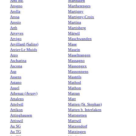
Arni BE
Marthalen
Arogno
Martherenges
Arolla
Martigny
Arosa
Martigny-Croix
Arosio
Martina
Arth
Martisberg
Arveyes
Märwil
Arvigo
Maschwanden
Arvillard (Salins)
Mase
Arzier-Le Muids
Masein
Arzo
Maseltrangen
Ascharina
Massagno
Ascona
Massongex
Asp
Massonnens
Assens
Mastrils
Astano
Mathod
Asuel
Mathon
Athenaz (Avusy)
Matran
Attalens
Matt
Attelwil
Matten (St. Stephan)
Attikon
Matten b. Interlaken
Attinghausen
Mattstetten
Attiswil
Mattwil
Au SG
Matzendorf
Au TG
Matzingen