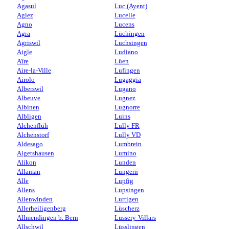
Agasul
Luc (Ayent)
Agiez
Lucelle
Agno
Lucens
Agra
Lüchingen
Agriswil
Luchsingen
Aigle
Ludiano
Aïre
Lüen
Aire-la-Ville
Lufingen
Airolo
Lugaggia
Alberswil
Lugano
Albeuve
Lugnez
Albinen
Lugnorre
Albligen
Luins
Alchenflüh
Lully FR
Alchenstorf
Lully VD
Aldesago
Lumbrein
Algetshausen
Lumino
Alikon
Lunden
Allaman
Lungern
Alle
Lupfig
Allens
Lupsingen
Allenwinden
Lurtigen
Allerheiligenberg
Lüscherz
Allmendingen b. Bern
Lussery-Villars
Allschwil
Lüsslingen