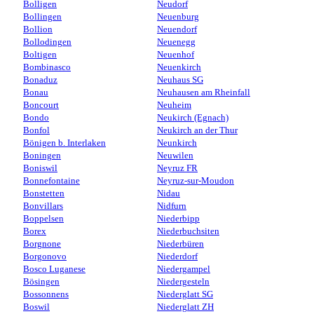
Bolligen
Neudorf
Bollingen
Neuenburg
Bollion
Neuendorf
Bollodingen
Neuenegg
Boltigen
Neuenhof
Bombinasco
Neuenkirch
Bonaduz
Neuhaus SG
Bonau
Neuhausen am Rheinfall
Boncourt
Neuheim
Bondo
Neukirch (Egnach)
Bonfol
Neukirch an der Thur
Bönigen b. Interlaken
Neunkirch
Boningen
Neuwilen
Boniswil
Neyruz FR
Bonnefontaine
Neyruz-sur-Moudon
Bonstetten
Nidau
Bonvillars
Nidfurn
Boppelsen
Niederbipp
Borex
Niederbuchsiten
Borgnone
Niederbüren
Borgonovo
Niederdorf
Bosco Luganese
Niedergampel
Bösingen
Niedergesteln
Bossonnens
Niederglatt SG
Boswil
Niederglatt ZH