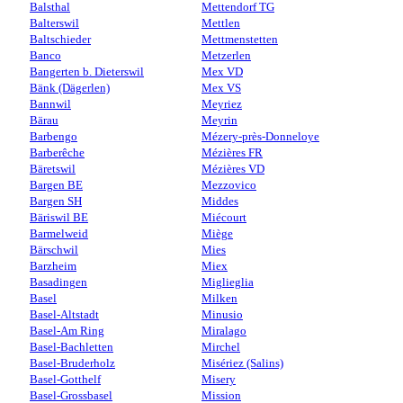
Balsthal
Mettendorf TG
Balterswil
Mettlen
Baltschieder
Mettmenstetten
Banco
Metzerlen
Bangerten b. Dieterswil
Mex VD
Bänk (Dägerlen)
Mex VS
Bannwil
Meyriez
Bärau
Meyrin
Barbengo
Mézery-près-Donneloye
Barberêche
Mézières FR
Bäretswil
Mézières VD
Bargen BE
Mezzovico
Bargen SH
Middes
Bäriswil BE
Miécourt
Barmelweid
Miège
Bärschwil
Mies
Barzheim
Miex
Basadingen
Miglieglia
Basel
Milken
Basel-Altstadt
Minusio
Basel-Am Ring
Miralago
Basel-Bachletten
Mirchel
Basel-Bruderholz
Misériez (Salins)
Basel-Gotthelf
Misery
Basel-Grossbasel
Mission