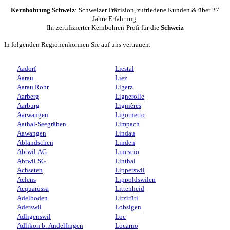
Kernbohrung Schweiz
: Schweizer Präzision, zufriedene Kunden & über 27
Jahre Erfahrung.
Ihr zertifizierter Kernbohren-Profi für die
Schweiz
In folgenden Regionenkönnen Sie auf uns vertrauen:
Aadorf
Liestal
Aarau
Liez
Aarau Rohr
Ligerz
Aarberg
Lignerolle
Aarburg
Lignières
Aarwangen
Ligornetto
Aathal-Seegräben
Limpach
Aawangen
Lindau
Abländschen
Linden
Abtwil AG
Linescio
Abtwil SG
Linthal
Achseten
Lipperswil
Aclens
Lippoldswilen
Acquarossa
Littenheid
Adelboden
Litzirüti
Adetswil
Lobsigen
Adligenswil
Loc
Adlikon b. Andelfingen
Locarno