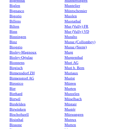
Bigenthal
Münsterlingen
Biglen
Muntelier
Bignasco
Müntschemier
Bigorio
Muolen
Billens
Muotathal
Bilten
Mur (Vully) FR
Binn
Mur (Vully) VD
Binningen
Muralto
Binz
Muraz (Collombey)
Bioggio
Muraz (Sierre)
Bioley-Magnoux
Murg
Bioley-Orjulaz
Murgenthal
Bionnens
Muri AG
Birgisch
Muri b. Bern
Birmensdorf ZH
Muriaux
Birmenstorf AG
Murist
Bironico
Mürren
Birr
Murten
Birrhard
Murzelen
Birrwil
Müselbach
Birsfelden
Müstair
Birwinken
Mustér
Bischofszell
Müswangen
Bisisthal
Mutrux
Bissone
Mutten