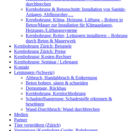
durchbrechen
Kernbohrung & Betonschnitt: Installation von Sanitär-
Anlagen, Abflussrohre,…
Kernbohrung: Klima, Heizung, Lüftung – Bohren in
Beton/Mauer zur Installation für Klimaanlagen,
Heizungs-/Lüftungssysteme
Kernbohrung: Rohre, Leitungen installieren – Bohrung
durch Beton & Mauerwerk
Kernbohrung Zürich: Beispiele
Kernbohrung Zürich: Preise
Kernbohrung: Kosten-Rechner
Kernbohrung: Seminar / Lehrgang
Kontakt
Leistungen (Schweiz)
Abbruch, Handabbruch & Entkernung
Beton bohren, sägen & schneiden
Demontage, Rückbau
Kernbohrung, Kernlochbohrung
Schadstoffsanierung: Schadestoffe erkennen &
beseitigen
Wand-Durchbruch: Wand durchbrechen
Medien
Partner
Türe vergrößern (Zürich)
Vermietung (Kernbohrer-Geräte, Bohrkronen