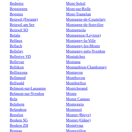
Bedretto
Mont-Soleil
Beggingen
Mont-sur-Rolle
Begnins
Mont-Tramelan
Beinwil (Freiamt)
Montagne-de-Courtelary
Beinwil am See
Montagne-de-Sonvilier
Beinwil SO
Montagnola
Belalp
Montagnon (Leytron)
Belfaux
Montagny-la-Ville
Bellach
Montagny-les-Monts
Bellelay
Montagny-près-Yverdon
Bellerive VD
Montalchez
Bellevue
Montana
Bellikon
Montaubion-Chardonney
Bellinzona
Montavon
Bellmund
Montbovon
Bellwald
Montbrelloz
Belmont-sur-Lausanne
Montcherand
Belmont-sur-Yverdon
Monte
Belp
Monte Carasso
Belpberg
Monteggio
Belprahon
Montenol
Benglen
Montet (Broye)
Benken SG
Montet (Glâne)
Benken ZH
Montévraz
Bennau
Montezillon