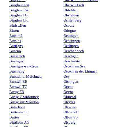
Burglauenen
Oberwil-Lieli
Bürglen OW
Obfelden
Bürglen TG
Obstalden
Bürglen UR
Ochlenberg
Büriswilen
Ocourt
Büron
Odogno
Bursinel
Oekingen
Bursins
Oensingen
Burtigny
Oerlingen
Buseno
Oeschenbach
Büsserach
Oeschgen
Bussigny
Oeschseite
Bussigny-sur-Oron
Oetwil am See
Bussnang
Oetwil an der Limmat
Busswil b. Melchnau
Oey
Busswil BE
Oftringen
Busswil TG
Ogens
Bussy FR
Oggio
Bussy-Chardonney
Ohmstal
Bussy-sur-Moudon
Oleyres
Bütschwil
Olivone
Büttenhardt
Ollon VD
Buttes
Ollon VS
Büttikon AG
Olsberg