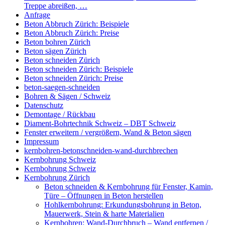
Treppe abreißen, …
Anfrage
Beton Abbruch Zürich: Beispiele
Beton Abbruch Zürich: Preise
Beton bohren Zürich
Beton sägen Zürich
Beton schneiden Zürich
Beton schneiden Zürich: Beispiele
Beton schneiden Zürich: Preise
beton-saegen-schneiden
Bohren & Sägen / Schweiz
Datenschutz
Demontage / Rückbau
Diament-Bohrtechnik Schweiz – DBT Schweiz
Fenster erweitern / vergrößern, Wand & Beton sägen
Impressum
kernbohren-betonschneiden-wand-durchbrechen
Kernbohrung Schweiz
Kernbohrung Schweiz
Kernbohrung Zürich
Beton schneiden & Kernbohrung für Fenster, Kamin,
Türe – Öffnungen in Beton herstellen
Hohlkernbohrung: Erkundungsbohrung in Beton,
Mauerwerk, Stein & harte Materialien
Kernbohren: Wand-Durchbruch – Wand entfernen /