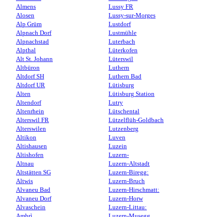
Almens
Lussy FR
Alosen
Lussy-sur-Morges
Alp Grüm
Lustdorf
Alpnach Dorf
Lustmühle
Alpnachstad
Luterbach
Alpthal
Lüterkofen
Alt St. Johann
Lüterswil
Altbüron
Luthern
Altdorf SH
Luthern Bad
Altdorf UR
Lütisburg
Alten
Lütisburg Station
Altendorf
Lutry
Altenrhein
Lütschental
Alterswil FR
Lützelflüh-Goldbach
Alterswilen
Lutzenberg
Altikon
Luven
Altishausen
Luzein
Altishofen
Luzern-
Altnau
Luzern-Altstadt
Altstätten SG
Luzern-Biregg:
Altwis
Luzern-Bruch
Alvaneu Bad
Luzern-Hirschmatt:
Alvaneu Dorf
Luzern-Horw
Alvaschein
Luzern-Littau:
Ambrì
Luzern-Musegg