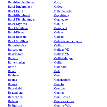
Basel-Gundeldingen
Missy
Basel-Hirzbrunnen
Mitlödi
Basel-Iselin
Mittelhäusern
Basel-Kleinbasel
Mogelsberg
Basel-Kleinhüningen
Moghegno
Basel-Klybeck
Möhlin
Basel-Matthäus
Moiry VD
Basel-Riehen
Molare
Basel-Rosental
Moleno
Basel-St. Alban
Moléson-sur-Gruyères
Basse-Nendaz
Molinis
Bassecourt
Mollens VD
Bassersdorf
Mollens VS
Bassins
Mollie-Margot
Bätterkinden
Mollis
Bättwil
Molondin
Bauen
Mols
Baulmes
Mon
Bauma
Mönchaltorf
Bavois
Moneto
Bazenheid
Monible
Beatenberg
Monnaz
Beckenried
Mont-Crosin
Bedano
Mont-de-Buttes
Bedigliora
Mont-la-Ville