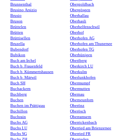
Brunnenthal
Obergoldbach
Brusino Arsizio
Obergösgen
Brusio
Oberhallau
Bruson
Oberhasli
Brüttelen
Oberhelfenschwil
Brütten
Oberhof
Brüttisellen
Oberhofen AG
Bruzella
Oberhofen am Thunersee
Bubendorf
Oberhofen TG
Bubikon
Oberhünigen
Buch am Irchel
Oberiberg
Buch b. Frauenfeld
Oberkirch LU
Buch b. Kümmertshausen
Oberkulm
Buch b. Märwil
Oberlunkhofen
Buch SH
Obermumpf
Buchackern
Obermutten
Buchberg
Obernau
Buchen
Oberneunforn
Buchen im Prättigau
Oberönz
Buchillon
Oberösch
Buchrain
Oberramsern
Buchs AG
Oberrickenbach
Buchs LU
Oberried am Brienzersee
Buchs SG
Oberried FR
Buchs ZH
Oberrieden