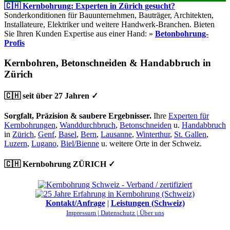
🇨🇭 Kernbohrung: Experten in Zürich gesucht?
Sonderkonditionen für Bauunternehmen, Bauträger, Architekten,
Installateure, Elektriker und weitere Handwerk-Branchen. Bieten
Sie Ihren Kunden Expertise aus einer Hand: »
Betonbohrung-
Profis
Kernbohren, Betonschneiden & Handabbruch in
Zürich
🇨🇭 seit über 27 Jahren ✓
Sorgfalt, Präzision & saubere Ergebnisser.
Ihre
Experten für
Kernbohrungen
,
Wanddurchbruch
,
Betonschneiden
u.
Handabbruch
in
Zürich
,
Genf
,
Basel
,
Bern
,
Lausanne
,
Winterthur
,
St. Gallen
,
Luzern
,
Lugano
,
Biel/Bienne
u. weitere Orte in der Schweiz.
🇨🇭 Kernbohrung ZÜRICH ✓
Kontakt/Anfrage
|
Leistungen (Schweiz)
Impressum |
Datenschutz |
Über uns