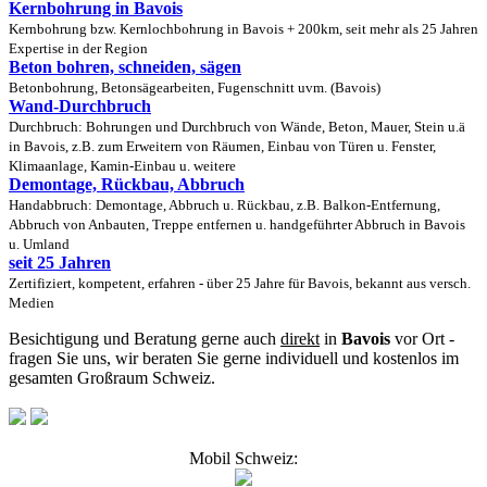
Kernbohrung in Bavois
Kernbohrung bzw. Kernlochbohrung in Bavois + 200km, seit mehr als 25 Jahren
Expertise in der Region
Beton bohren, schneiden, sägen
Betonbohrung, Betonsägearbeiten, Fugenschnitt uvm. (Bavois)
Wand-Durchbruch
Durchbruch: Bohrungen und Durchbruch von Wände, Beton, Mauer, Stein u.ä
in Bavois, z.B. zum Erweitern von Räumen, Einbau von Türen u. Fenster,
Klimaanlage, Kamin-Einbau u. weitere
Demontage, Rückbau, Abbruch
Handabbruch: Demontage, Abbruch u. Rückbau, z.B. Balkon-Entfernung,
Abbruch von Anbauten, Treppe entfernen u. handgeführter Abbruch in Bavois
u. Umland
seit 25 Jahren
Zertifiziert, kompetent, erfahren - über 25 Jahre für Bavois, bekannt aus versch.
Medien
Besichtigung und Beratung gerne auch
direkt
in
Bavois
vor Ort -
fragen Sie uns, wir beraten Sie gerne individuell und kostenlos im
gesamten Großraum Schweiz.
Mobil Schweiz: