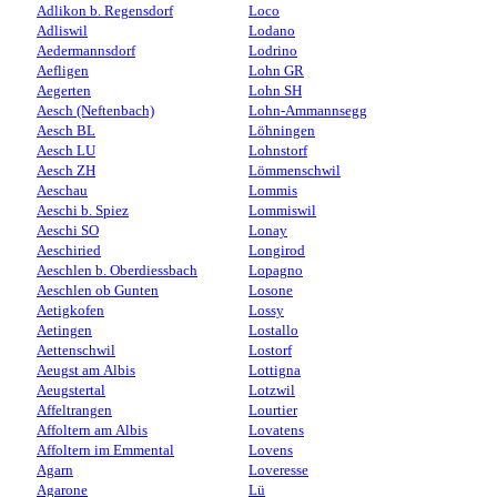
Adlikon b. Regensdorf
Loco
Adliswil
Lodano
Aedermannsdorf
Lodrino
Aefligen
Lohn GR
Aegerten
Lohn SH
Aesch (Neftenbach)
Lohn-Ammannsegg
Aesch BL
Löhningen
Aesch LU
Lohnstorf
Aesch ZH
Lömmenschwil
Aeschau
Lommis
Aeschi b. Spiez
Lommiswil
Aeschi SO
Lonay
Aeschiried
Longirod
Aeschlen b. Oberdiessbach
Lopagno
Aeschlen ob Gunten
Losone
Aetigkofen
Lossy
Aetingen
Lostallo
Aettenschwil
Lostorf
Aeugst am Albis
Lottigna
Aeugstertal
Lotzwil
Affeltrangen
Lourtier
Affoltern am Albis
Lovatens
Affoltern im Emmental
Lovens
Agarn
Loveresse
Agarone
Lü