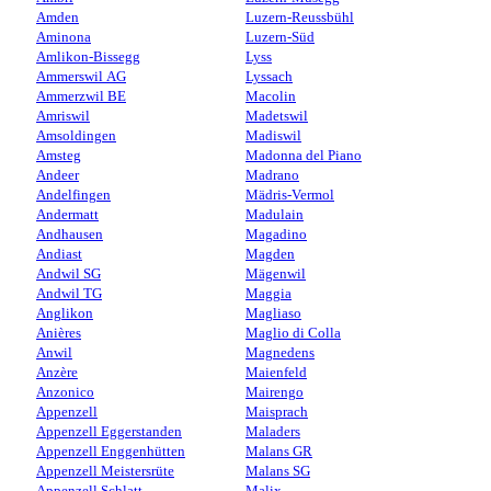
Amden
Luzern-Reussbühl
Aminona
Luzern-Süd
Amlikon-Bissegg
Lyss
Ammerswil AG
Lyssach
Ammerzwil BE
Macolin
Amriswil
Madetswil
Amsoldingen
Madiswil
Amsteg
Madonna del Piano
Andeer
Madrano
Andelfingen
Mädris-Vermol
Andermatt
Madulain
Andhausen
Magadino
Andiast
Magden
Andwil SG
Mägenwil
Andwil TG
Maggia
Anglikon
Magliaso
Anières
Maglio di Colla
Anwil
Magnedens
Anzère
Maienfeld
Anzonico
Mairengo
Appenzell
Maisprach
Appenzell Eggerstanden
Maladers
Appenzell Enggenhütten
Malans GR
Appenzell Meistersrüte
Malans SG
Appenzell Schlatt
Malix