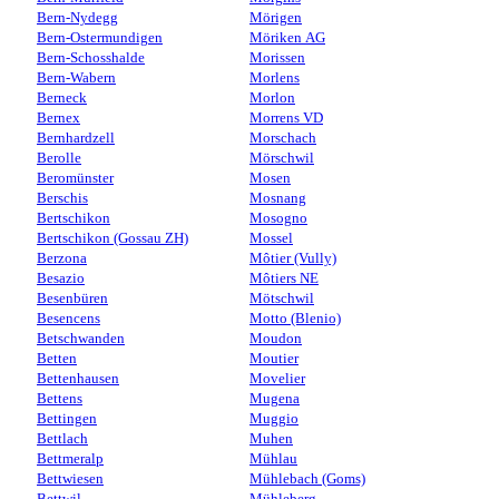
Bern-Nydegg
Mörigen
Bern-Ostermundigen
Möriken AG
Bern-Schosshalde
Morissen
Bern-Wabern
Morlens
Berneck
Morlon
Bernex
Morrens VD
Bernhardzell
Morschach
Berolle
Mörschwil
Beromünster
Mosen
Berschis
Mosnang
Bertschikon
Mosogno
Bertschikon (Gossau ZH)
Mossel
Berzona
Môtier (Vully)
Besazio
Môtiers NE
Besenbüren
Mötschwil
Besencens
Motto (Blenio)
Betschwanden
Moudon
Betten
Moutier
Bettenhausen
Movelier
Bettens
Mugena
Bettingen
Muggio
Bettlach
Muhen
Bettmeralp
Mühlau
Bettwiesen
Mühlebach (Goms)
Bettwil
Mühleberg