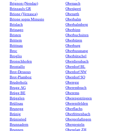
Brignon (Nendaz)
Oberaach
Brinzauls GR
Oberägeri
Brione (Verzasca)
Oberarth
Brione sopra Minusio
Oberbalm
Brislach
Oberbalmberg
Brissago
Oberbipp
Bristen
Oberbuchsiten
Brittern
Oberbüren
Brittnau
Oberburg
Broc
Oberbussnang
Broglio
Oberbütschel
Bronschhofen
Oberdiessbach
Brontallo
Oberdorf BL
Brot-Dessous
Oberdorf NW
Brot-Plamboz
Oberdorf SO
Bruderholz
Oberegg
Brugg AG
Oberembrach
Brügg BE
Oberems
Brügglen
Oberengstringen
Brülisau
Oberentfelden
Brunegg
Oberflachs
Brünig
Oberfrittenbach
Brünisried
Obergerlafingen
Brunnadern
Obergesteln
Brunnen
Oberglatt ZH