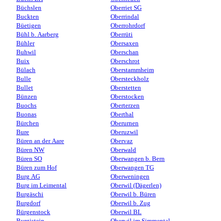
Büchslen
Oberriet SG
Buckten
Oberrindal
Büetigen
Oberrohrdorf
Bühl b. Aarberg
Oberrüti
Bühler
Obersaxen
Buhwil
Oberschan
Buix
Oberschrot
Bülach
Oberstammheim
Bulle
Obersteckholz
Bullet
Oberstetten
Bünzen
Oberstocken
Buochs
Oberterzen
Buonas
Oberthal
Bürchen
Oberurnen
Bure
Oberuzwil
Büren an der Aare
Obervaz
Büren NW
Oberwald
Büren SO
Oberwangen b. Bern
Büren zum Hof
Oberwangen TG
Burg AG
Oberweningen
Burg im Leimental
Oberwil (Dägerlen)
Burgäschi
Oberwil b. Büren
Burgdorf
Oberwil b. Zug
Bürgenstock
Oberwil BL
Burgistein
Oberwil im Simmental