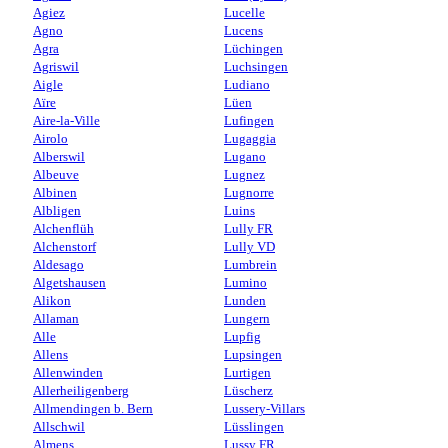
Agiez
Lucelle
Agno
Lucens
Agra
Lüchingen
Agriswil
Luchsingen
Aigle
Ludiano
Aïre
Lüen
Aire-la-Ville
Lufingen
Airolo
Lugaggia
Alberswil
Lugano
Albeuve
Lugnez
Albinen
Lugnorre
Albligen
Luins
Alchenflüh
Lully FR
Alchenstorf
Lully VD
Aldesago
Lumbrein
Algetshausen
Lumino
Alikon
Lunden
Allaman
Lungern
Alle
Lupfig
Allens
Lupsingen
Allenwinden
Lurtigen
Allerheiligenberg
Lüscherz
Allmendingen b. Bern
Lussery-Villars
Allschwil
Lüsslingen
Almens
Lussy FR