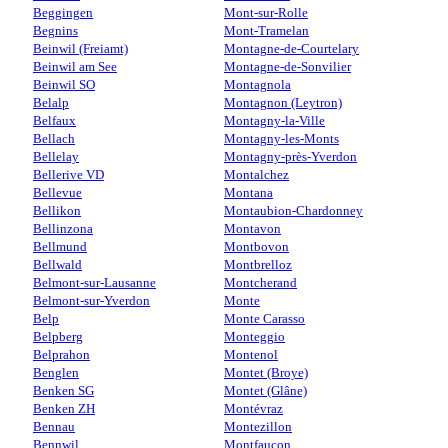
Beggingen
Mont-sur-Rolle
Begnins
Mont-Tramelan
Beinwil (Freiamt)
Montagne-de-Courtelary
Beinwil am See
Montagne-de-Sonvilier
Beinwil SO
Montagnola
Belalp
Montagnon (Leytron)
Belfaux
Montagny-la-Ville
Bellach
Montagny-les-Monts
Bellelay
Montagny-près-Yverdon
Bellerive VD
Montalchez
Bellevue
Montana
Bellikon
Montaubion-Chardonney
Bellinzona
Montavon
Bellmund
Montbovon
Bellwald
Montbrelloz
Belmont-sur-Lausanne
Montcherand
Belmont-sur-Yverdon
Monte
Belp
Monte Carasso
Belpberg
Monteggio
Belprahon
Montenol
Benglen
Montet (Broye)
Benken SG
Montet (Glâne)
Benken ZH
Montévraz
Bennau
Montezillon
Bennwil
Montfaucon