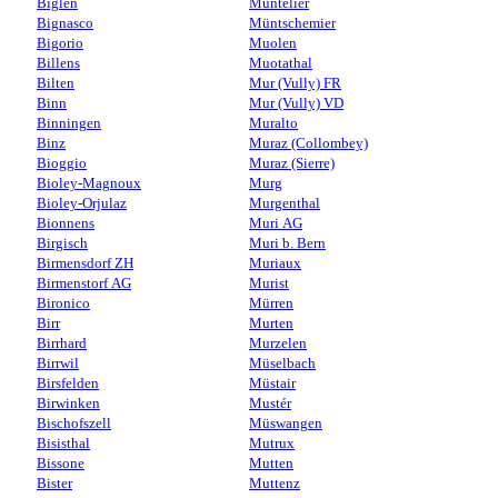
Biglen
Muntelier
Bignasco
Müntschemier
Bigorio
Muolen
Billens
Muotathal
Bilten
Mur (Vully) FR
Binn
Mur (Vully) VD
Binningen
Muralto
Binz
Muraz (Collombey)
Bioggio
Muraz (Sierre)
Bioley-Magnoux
Murg
Bioley-Orjulaz
Murgenthal
Bionnens
Muri AG
Birgisch
Muri b. Bern
Birmensdorf ZH
Muriaux
Birmenstorf AG
Murist
Bironico
Mürren
Birr
Murten
Birrhard
Murzelen
Birrwil
Müselbach
Birsfelden
Müstair
Birwinken
Mustér
Bischofszell
Müswangen
Bisisthal
Mutrux
Bissone
Mutten
Bister
Muttenz