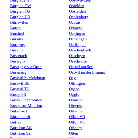
Burglauenen
Oberwil-Lieli
Bürglen OW
Obfelden
Bürglen TG
Obstalden
Bürglen UR
Ochlenberg
Büriswilen
Ocourt
Büron
Odogno
Bursinel
Oekingen
Bursins
Oensingen
Burtigny
Oerlingen
Buseno
Oeschenbach
Büsserach
Oeschgen
Bussigny
Oeschseite
Bussigny-sur-Oron
Oetwil am See
Bussnang
Oetwil an der Limmat
Busswil b. Melchnau
Oey
Busswil BE
Oftringen
Busswil TG
Ogens
Bussy FR
Oggio
Bussy-Chardonney
Ohmstal
Bussy-sur-Moudon
Oleyres
Bütschwil
Olivone
Büttenhardt
Ollon VD
Buttes
Ollon VS
Büttikon AG
Olsberg
Buttikon SZ
Olten