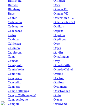
Buttisholz
Oltingen
Buttwil
Onex
Bützberg
Onnens FR
Buus
Onnens VD
Cabbio
Opfershofen TG
Cademario
Opfertshofen SH
Cadempino
Opfikon
Cadenazzo
Oppens
Cadro
Oppikon
Cagiallo
Oppligen
Calfreisen
Orbe
Calonico
Orges
Calpiogna
Origlio
Cama
Ormalingen
Camedo
Orny
Camignolo
Oron-la-Ville
Camischolas
Oron-le-Châtel
Camorino
Orpund
Campascio
Orselina
Campello
Orsières
Camperio
Orsonnens
Campo (Blenio)
Ortschwaben
Campo (Vallemaggia)
Orvin
Campocologno
Orzens
Campora
Oschwand