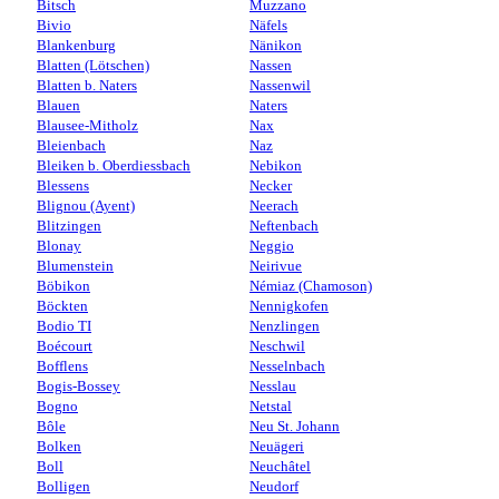
Bitsch
Muzzano
Bivio
Näfels
Blankenburg
Nänikon
Blatten (Lötschen)
Nassen
Blatten b. Naters
Nassenwil
Blauen
Naters
Blausee-Mitholz
Nax
Bleienbach
Naz
Bleiken b. Oberdiessbach
Nebikon
Blessens
Necker
Blignou (Ayent)
Neerach
Blitzingen
Neftenbach
Blonay
Neggio
Blumenstein
Neirivue
Böbikon
Némiaz (Chamoson)
Böckten
Nennigkofen
Bodio TI
Nenzlingen
Boécourt
Neschwil
Bofflens
Nesselnbach
Bogis-Bossey
Nesslau
Bogno
Netstal
Bôle
Neu St. Johann
Bolken
Neuägeri
Boll
Neuchâtel
Bolligen
Neudorf