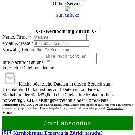
Online-Service:
zur Anfrage
🇨🇭
Kernbohrung Zürich
🇨🇭
Name, Firma
*
eMail-Adresse
*
Vorwahl, Telefon
Ihre Nachricht an uns:
Foto oder Datei hochladen:
Klicke oder ziehe Dateien in diesen Bereich zum
Hochladen.
Du kannst bis zu 3 Dateien hochladen.
Sie haben hier die Möglichkeit, Dateien hochzuladen (falls
notwendig), z.B. Leistungsverzeichnis oder Fotos/Pläne
Datenschutz gem. DSGVO
: Die einzutragenden Daten werden ausschließlich zur Bearbeitung Ihre Anfrage
erhoben und gespeichert. Nach Bearbeitung der Anfrage werden diese wieder gelöscht.
Mehr darüber.
Email
Jetzt absenden
🇨🇭 Kernbohrung: Experten in Zürich gesucht?