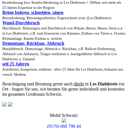
Kernbohrung bzw. Kernlochbohrung in Les Diablerets + 200km, seit mehr als
25 Jahren Expertise in der Region
Beton bohren, schneiden, sägen
Betonbohrung, Betonsägearbeiten, Fugenschnitt uvm. (Les Diablerets)
Wand-Durchbruch
Durchbruch: Bohrungen und Durchbruch von Wände, Beton, Mauer, Stein u.ä
in Les Diablerets, z.B. zum Erweitern von Räumen, Einbau von Türen u. Fenster,
Klimaanlage, Kamin-Einbau u. weitere
Demontage, Rückbau, Abbruch
Handabbruch: Demontage, Abbruch u. Rückbau, z.B. Balkon-Entfernung,
Abbruch von Anbauten, Treppe entfernen u. handgeführter Abbruch in Les
Diablerets u. Umland
seit 25 Jahren
Zertifiziert, kompetent, erfahren - über 25 Jahre für Les Diablerets, bekannt aus
versch. Medien
Besichtigung und Beratung gerne auch
direkt
in
Les Diablerets
vor
Ort - fragen Sie uns, wir beraten Sie gerne individuell und kostenlos
im gesamten Großraum Schweiz.
Mobil Schweiz:
(0176) 668 798 44