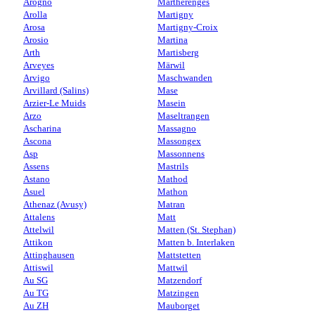
Arogno
Martherenges
Arolla
Martigny
Arosa
Martigny-Croix
Arosio
Martina
Arth
Martisberg
Arveyes
Märwil
Arvigo
Maschwanden
Arvillard (Salins)
Mase
Arzier-Le Muids
Masein
Arzo
Maseltrangen
Ascharina
Massagno
Ascona
Massongex
Asp
Massonnens
Assens
Mastrils
Astano
Mathod
Asuel
Mathon
Athenaz (Avusy)
Matran
Attalens
Matt
Attelwil
Matten (St. Stephan)
Attikon
Matten b. Interlaken
Attinghausen
Mattstetten
Attiswil
Mattwil
Au SG
Matzendorf
Au TG
Matzingen
Au ZH
Mauborget