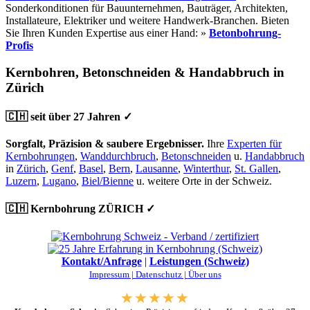
Sonderkonditionen für Bauunternehmen, Bauträger, Architekten,
Installateure, Elektriker und weitere Handwerk-Branchen. Bieten
Sie Ihren Kunden Expertise aus einer Hand: »
Betonbohrung-
Profis
Kernbohren, Betonschneiden & Handabbruch in
Zürich
🇨🇭 seit über 27 Jahren ✓
Sorgfalt, Präzision & saubere Ergebnisser.
Ihre
Experten für
Kernbohrungen
,
Wanddurchbruch
,
Betonschneiden
u.
Handabbruch
in
Zürich
,
Genf
,
Basel
,
Bern
,
Lausanne
,
Winterthur
,
St. Gallen
,
Luzern
,
Lugano
,
Biel/Bienne
u. weitere Orte in der Schweiz.
🇨🇭 Kernbohrung ZÜRICH ✓
Kontakt/Anfrage
|
Leistungen (Schweiz)
Impressum |
Datenschutz |
Über uns