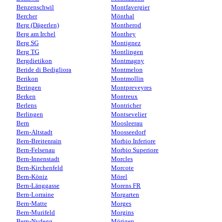
Benzenschwil
Montfavergier
Bercher
Mönthal
Berg (Dägerlen)
Montherod
Berg am Irchel
Monthey
Berg SG
Montignez
Berg TG
Montlingen
Bergdietikon
Montmagny
Beride di Bedigliora
Montmelon
Berikon
Montmollin
Beringen
Montpreveyres
Berken
Montreux
Berlens
Montricher
Berlingen
Montsevelier
Bern
Moosleerau
Bern-Altstadt
Moosseedorf
Bern-Breitenrain
Morbio Inferiore
Bern-Felsenau
Morbio Superiore
Bern-Innenstadt
Morcles
Bern-Kirchenfeld
Morcote
Bern-Köniz
Mörel
Bern-Länggasse
Morens FR
Bern-Lorraine
Morgarten
Bern-Matte
Morges
Bern-Murifeld
Morgins
Bern-Nydegg
Mörigen