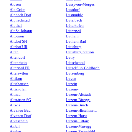
Alosen
Lussy-sur-Morges
Alp Grüm
Lustdorf
Alpnach Dorf
Lustmühle
Alpnachstad
Luterbach
Alpthal
Lüterkofen
Alt St. Johann
Lüterswil
Altbüron
Luthern
Altdorf SH
Luthern Bad
Altdorf UR
Lütisburg
Alten
Lütisburg Station
Altendorf
Lutry
Altenrhein
Lütschental
Alterswil FR
Lützelflüh-Goldbach
Alterswilen
Lutzenberg
Altikon
Luven
Altishausen
Luzein
Altishofen
Luzern-
Altnau
Luzern-Altstadt
Altstätten SG
Luzern-Biregg:
Altwis
Luzern-Bruch
Alvaneu Bad
Luzern-Hirschmatt:
Alvaneu Dorf
Luzern-Horw
Alvaschein
Luzern-Littau:
Ambrì
Luzern-Musegg
Amden
Luzern-Reussbühl