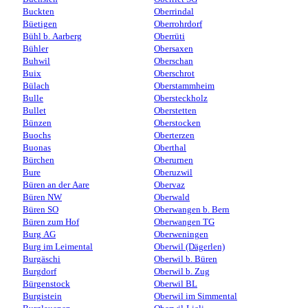
Buckten
Oberrindal
Büetigen
Oberrohrdorf
Bühl b. Aarberg
Oberrüti
Bühler
Obersaxen
Buhwil
Oberschan
Buix
Oberschrot
Bülach
Oberstammheim
Bulle
Obersteckholz
Bullet
Oberstetten
Bünzen
Oberstocken
Buochs
Oberterzen
Buonas
Oberthal
Bürchen
Oberurnen
Bure
Oberuzwil
Büren an der Aare
Obervaz
Büren NW
Oberwald
Büren SO
Oberwangen b. Bern
Büren zum Hof
Oberwangen TG
Burg AG
Oberweningen
Burg im Leimental
Oberwil (Dägerlen)
Burgäschi
Oberwil b. Büren
Burgdorf
Oberwil b. Zug
Bürgenstock
Oberwil BL
Burgistein
Oberwil im Simmental