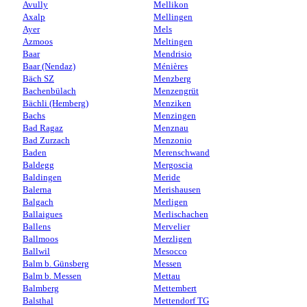
Avully
Mellikon
Axalp
Mellingen
Ayer
Mels
Azmoos
Meltingen
Baar
Mendrisio
Baar (Nendaz)
Ménières
Bäch SZ
Menzberg
Bachenbülach
Menzengrüt
Bächli (Hemberg)
Menziken
Bachs
Menzingen
Bad Ragaz
Menznau
Bad Zurzach
Menzonio
Baden
Merenschwand
Baldegg
Mergoscia
Baldingen
Meride
Balerna
Merishausen
Balgach
Merligen
Ballaigues
Merlischachen
Ballens
Mervelier
Ballmoos
Merzligen
Ballwil
Mesocco
Balm b. Günsberg
Messen
Balm b. Messen
Mettau
Balmberg
Mettembert
Balsthal
Mettendorf TG