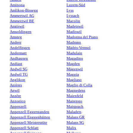
Aminona
Luzern-Süd
Amlikon-Bissegg
Lyss
Ammerswil AG
Lyssach
Ammerzwil BE
Macolin
Amriswil
Madetswil
Amsoldingen
Madiswil
Amsteg
Madonna del Piano
Andeer
Madrano
Andelfingen
Mädris-Vermol
Andermatt
Madulain
Andhausen
Magadino
Andiast
Magden
Andwil SG
Mägenwil
Andwil TG
Maggia
Anglikon
Magliaso
Anières
Maglio di Colla
Anwil
Magnedens
Anzère
Maienfeld
Anzonico
Mairengo
Appenzell
Maisprach
Appenzell Eggerstanden
Maladers
Appenzell Enggenhütten
Malans GR
Appenzell Meistersrüte
Malans SG
Appenzell Schlatt
Malix