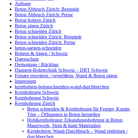
Anfrage
Beton Abbruch Zürich: Beispiele
Beton Abbruch Zürich: Preise
Beton bohren Zürich
Beton sägen Zürich
Beton schneiden Zürich
Beton schneiden Zürich: Beispiele
Beton schneiden Zürich: Preise
beton-saegen-schneiden
Bohren & Sägen / Schweiz
Datenschutz
Demontage / Rückbau
Diament-Bohrtechnik Schweiz – DBT Schweiz
Fenster erweitern / vergrößern, Wand & Beton sägen
Impressum
kernbohren-betonschneiden-wand-durchbrechen
Kernbohrung Schweiz
Kernbohrung Schweiz
Kernbohrung Zürich
Beton schneiden & Kernbohrung für Fenster, Kamin,
Türe – Öffnungen in Beton herstellen
Hohlkernbohrung: Erkundungsbohrung in Beton,
Mauerwerk, Stein & harte Materialien
Kernbohren: Wand-Durchbruch – Wand entfernen /
durchbrechen