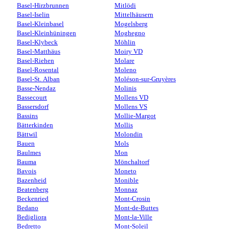
Basel-Hirzbrunnen
Mitlödi
Basel-Iselin
Mittelhäusern
Basel-Kleinbasel
Mogelsberg
Basel-Kleinhüningen
Moghegno
Basel-Klybeck
Möhlin
Basel-Matthäus
Moiry VD
Basel-Riehen
Molare
Basel-Rosental
Moleno
Basel-St. Alban
Moléson-sur-Gruyères
Basse-Nendaz
Molinis
Bassecourt
Mollens VD
Bassersdorf
Mollens VS
Bassins
Mollie-Margot
Bätterkinden
Mollis
Bättwil
Molondin
Bauen
Mols
Baulmes
Mon
Bauma
Mönchaltorf
Bavois
Moneto
Bazenheid
Monible
Beatenberg
Monnaz
Beckenried
Mont-Crosin
Bedano
Mont-de-Buttes
Bedigliora
Mont-la-Ville
Bedretto
Mont-Soleil