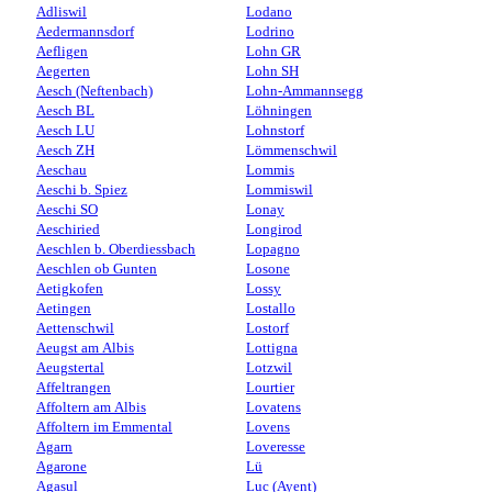
Adliswil
Lodano
Aedermannsdorf
Lodrino
Aefligen
Lohn GR
Aegerten
Lohn SH
Aesch (Neftenbach)
Lohn-Ammannsegg
Aesch BL
Löhningen
Aesch LU
Lohnstorf
Aesch ZH
Lömmenschwil
Aeschau
Lommis
Aeschi b. Spiez
Lommiswil
Aeschi SO
Lonay
Aeschiried
Longirod
Aeschlen b. Oberdiessbach
Lopagno
Aeschlen ob Gunten
Losone
Aetigkofen
Lossy
Aetingen
Lostallo
Aettenschwil
Lostorf
Aeugst am Albis
Lottigna
Aeugstertal
Lotzwil
Affeltrangen
Lourtier
Affoltern am Albis
Lovatens
Affoltern im Emmental
Lovens
Agarn
Loveresse
Agarone
Lü
Agasul
Luc (Ayent)