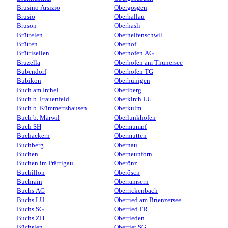
Brusino Arsizio
Obergösgen
Brusio
Oberhallau
Bruson
Oberhasli
Brüttelen
Oberhelfenschwil
Brütten
Oberhof
Brüttisellen
Oberhofen AG
Bruzella
Oberhofen am Thunersee
Bubendorf
Oberhofen TG
Bubikon
Oberhünigen
Buch am Irchel
Oberiberg
Buch b. Frauenfeld
Oberkirch LU
Buch b. Kümmertshausen
Oberkulm
Buch b. Märwil
Oberlunkhofen
Buch SH
Obermumpf
Buchackern
Obermutten
Buchberg
Obernau
Buchen
Oberneunforn
Buchen im Prättigau
Oberönz
Buchillon
Oberösch
Buchrain
Oberramsern
Buchs AG
Oberrickenbach
Buchs LU
Oberried am Brienzersee
Buchs SG
Oberried FR
Buchs ZH
Oberrieden
Büchslen
Oberriet SG