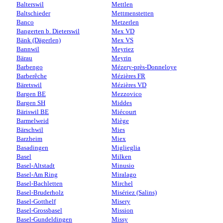
Balterswil
Mettlen
Baltschieder
Mettmenstetten
Banco
Metzerlen
Bangerten b. Dieterswil
Mex VD
Bänk (Dägerlen)
Mex VS
Bannwil
Meyriez
Bärau
Meyrin
Barbengo
Mézery-près-Donneloye
Barberêche
Mézières FR
Bäretswil
Mézières VD
Bargen BE
Mezzovico
Bargen SH
Middes
Bäriswil BE
Miécourt
Barmelweid
Miège
Bärschwil
Mies
Barzheim
Miex
Basadingen
Miglieglia
Basel
Milken
Basel-Altstadt
Minusio
Basel-Am Ring
Miralago
Basel-Bachletten
Mirchel
Basel-Bruderholz
Misériez (Salins)
Basel-Gotthelf
Misery
Basel-Grossbasel
Mission
Basel-Gundeldingen
Missy