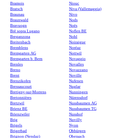
Bramois
Niouc
Bratsch
Niva (Vallemaggia)
Braunau
Nivo
Braunwald
Nods
Bravuogn
Noës
Brè sopra Lugano
Noflen BE
Breganzona
Nohl
Breitenbach
Noiraigue
Bremblens
Noréaz
Bremgarten AG
Nottwil
Bremgarten b. Bern
Novaggio
Brenles
Novalles
Breno
Novazzano
Brent
Noville
Brenzikofen
Nufenen
Bressaucourt
Nuglar
Bretigny-sur-Morrens
Nunningen
Bretonnières
Nürensdorf
Bretzwil
Nussbaumen AG
Brienz BE
Nussbaumen TG
Brienzwiler
Nusshof
Brig
Nuvilly
Brigels
Nyon
Brigerbad
Obbürgen
Brignon (Nendaz)
Oberaach