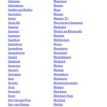
Aubonne
Mauensee
Auboranges
Maules
Auddes-sur-Riddes
Maur
Auenstein
Mauraz
Augio
Mauren TG
Augst BL
Mayens-de-Chamoson
Aumont
Medeglia
Auressio
Medels im Rheinwald
Aurigeno
Meggen
Auslikon
Mehlsecken
Ausserberg
Meien
Ausserbinn
Meienberg
Ausserferrera
Meienried
Auswil
Meierskappel
Autafond
Meikirch
Autavaux
Meilen
Autigny
Meinier
Auvernier
Meinisberg
Auw
Meiringen
Avegno
Meisterschwanden
Aven
Melano
Avenches
Melchnau
Avers
Melchsee-Frutt
Avry-devant-Pont
Melchtal
Avry-sur-Matran
Melide