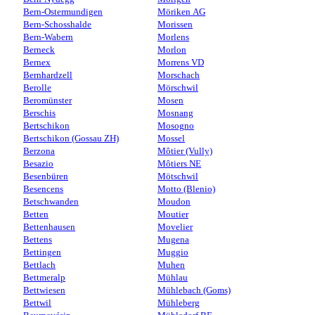
Bern-Ostermundigen
Möriken AG
Bern-Schosshalde
Morissen
Bern-Wabern
Morlens
Berneck
Morlon
Bernex
Morrens VD
Bernhardzell
Morschach
Berolle
Mörschwil
Beromünster
Mosen
Berschis
Mosnang
Bertschikon
Mosogno
Bertschikon (Gossau ZH)
Mossel
Berzona
Môtier (Vully)
Besazio
Môtiers NE
Besenbüren
Mötschwil
Besencens
Motto (Blenio)
Betschwanden
Moudon
Betten
Moutier
Bettenhausen
Movelier
Bettens
Mugena
Bettingen
Muggio
Bettlach
Muhen
Bettmeralp
Mühlau
Bettwiesen
Mühlebach (Goms)
Bettwil
Mühleberg