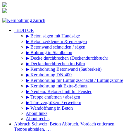
Zum
Inhalt
springen
_EDITOR
▶ Beton sägen mit Handsäge
▶ Beton zerkleinern & entsorgen
▶ Betonwand schneiden / sägen
▶ Bohrung in Stahlbeton
▶ Decke durchbrechen (Deckendurchbruch)
▶ Decke durchbrechen im Büro
▶ Kernbohrung Betonwand (Sauberkeit)
▶ Kernbohrung DN 400
▶ Kernbohrung für Lüftungsschacht / Lüftungsrohre
▶ Kernbohrung mit Extra-Schutz
▶ Neubau: Betonschnitt für Fenster
▶ Treppe entfernen / absägen
▶ Türe vergrößern / erweitern
▶ Wandöffnung in Beton
About links
About rechts
Abbruch Schweiz: Beton Abbruch, Vordach entfernen,
Treppe abreißen, …