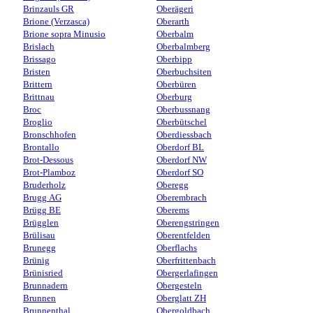
Brinzauls GR
Oberägeri
Brione (Verzasca)
Oberarth
Brione sopra Minusio
Oberbalm
Brislach
Oberbalmberg
Brissago
Oberbipp
Bristen
Oberbuchsiten
Brittern
Oberbüren
Brittnau
Oberburg
Broc
Oberbussnang
Broglio
Oberbütschel
Bronschhofen
Oberdiessbach
Brontallo
Oberdorf BL
Brot-Dessous
Oberdorf NW
Brot-Plamboz
Oberdorf SO
Bruderholz
Oberegg
Brugg AG
Oberembrach
Brügg BE
Oberems
Brügglen
Oberengstringen
Brülisau
Oberentfelden
Brunegg
Oberflachs
Brünig
Oberfrittenbach
Brünisried
Obergerlafingen
Brunnadern
Obergesteln
Brunnen
Oberglatt ZH
Brunnenthal
Obergoldbach