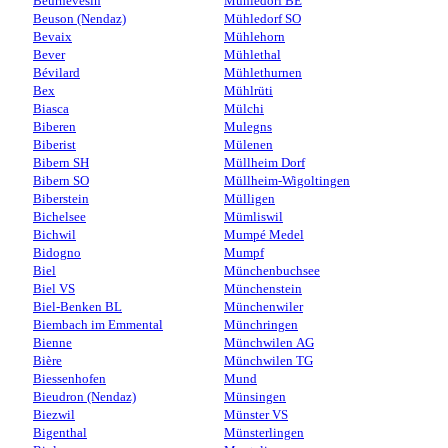
Beurnevésin
Mühledorf BE
Beuson (Nendaz)
Mühledorf SO
Bevaix
Mühlehorn
Bever
Mühlethal
Bévilard
Mühlethurnen
Bex
Mühlrüti
Biasca
Mülchi
Biberen
Mulegns
Biberist
Mülenen
Bibern SH
Müllheim Dorf
Bibern SO
Müllheim-Wigoltingen
Biberstein
Mülligen
Bichelsee
Mümliswil
Bichwil
Mumpé Medel
Bidogno
Mumpf
Biel
Münchenbuchsee
Biel VS
Münchenstein
Biel-Benken BL
Münchenwiler
Biembach im Emmental
Münchringen
Bienne
Münchwilen AG
Bière
Münchwilen TG
Biessenhofen
Mund
Bieudron (Nendaz)
Münsingen
Biezwil
Münster VS
Bigenthal
Münsterlingen