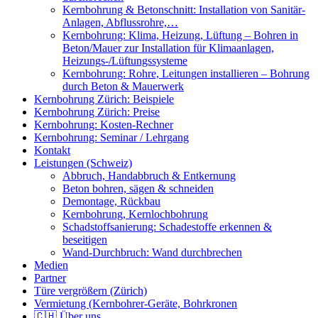
Kernbohrung & Betonschnitt: Installation von Sanitär-
Anlagen, Abflussrohre,…
Kernbohrung: Klima, Heizung, Lüftung – Bohren in
Beton/Mauer zur Installation für Klimaanlagen,
Heizungs-/Lüftungssysteme
Kernbohrung: Rohre, Leitungen installieren – Bohrung
durch Beton & Mauerwerk
Kernbohrung Zürich: Beispiele
Kernbohrung Zürich: Preise
Kernbohrung: Kosten-Rechner
Kernbohrung: Seminar / Lehrgang
Kontakt
Leistungen (Schweiz)
Abbruch, Handabbruch & Entkernung
Beton bohren, sägen & schneiden
Demontage, Rückbau
Kernbohrung, Kernlochbohrung
Schadstoffsanierung: Schadestoffe erkennen &
beseitigen
Wand-Durchbruch: Wand durchbrechen
Medien
Partner
Türe vergrößern (Zürich)
Vermietung (Kernbohrer-Geräte, Bohrkronen
🇨🇭 Über uns