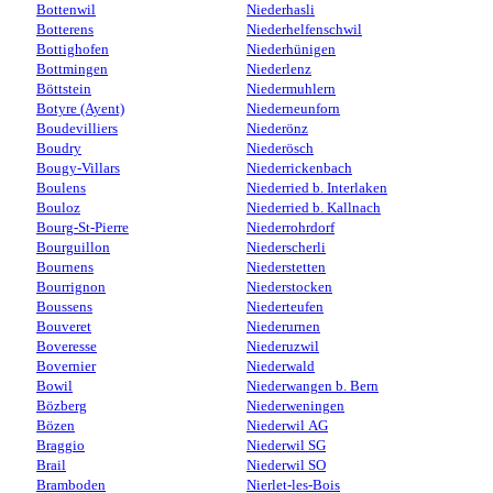
Bottenwil
Niederhasli
Botterens
Niederhelfenschwil
Bottighofen
Niederhünigen
Bottmingen
Niederlenz
Böttstein
Niedermuhlern
Botyre (Ayent)
Niederneunforn
Boudevilliers
Niederönz
Boudry
Niederösch
Bougy-Villars
Niederrickenbach
Boulens
Niederried b. Interlaken
Bouloz
Niederried b. Kallnach
Bourg-St-Pierre
Niederrohrdorf
Bourguillon
Niederscherli
Bournens
Niederstetten
Bourrignon
Niederstocken
Boussens
Niederteufen
Bouveret
Niederurnen
Boveresse
Niederuzwil
Bovernier
Niederwald
Bowil
Niederwangen b. Bern
Bözberg
Niederweningen
Bözen
Niederwil AG
Braggio
Niederwil SG
Brail
Niederwil SO
Bramboden
Nierlet-les-Bois