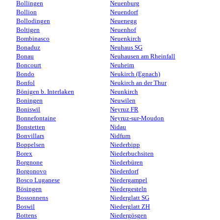
Bollingen
Neuenburg
Bollion
Neuendorf
Bollodingen
Neuenegg
Boltigen
Neuenhof
Bombinasco
Neuenkirch
Bonaduz
Neuhaus SG
Bonau
Neuhausen am Rheinfall
Boncourt
Neuheim
Bondo
Neukirch (Egnach)
Bonfol
Neukirch an der Thur
Bönigen b. Interlaken
Neunkirch
Boningen
Neuwilen
Boniswil
Neyruz FR
Bonnefontaine
Neyruz-sur-Moudon
Bonstetten
Nidau
Bonvillars
Nidfurn
Boppelsen
Niederbipp
Borex
Niederbuchsiten
Borgnone
Niederbüren
Borgonovo
Niederdorf
Bosco Luganese
Niedergampel
Bösingen
Niedergesteln
Bossonnens
Niederglatt SG
Boswil
Niederglatt ZH
Bottens
Niedergösgen