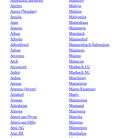
Appenzell Steinegg
Malleray
Apples
Maloja
Aproz (Nendaz)
Malters
Aquila
Malvaglia
Aran
Mamishaus
Aranno
Mammern
Arbaz
Mandach
Arbedo
Männedorf
Arboldswil
Mannenbach-Salenstein
Arbon
Mannens
Arcegno
Manno
Arch
Maracon
Arconciel
Marbach LU
Ardez
Marbach SG
Ardon
Marchissy
Areuse
Mariastein
Argnou (Ayent)
Marin-Epagnier
Arisdorf
Marly
Aristau
Marmorera
Arlesheim
Marnand
Arnegg
Maroggia
Arnex-sur-Nyon
Marolta
Arnex-sur-Orbe
Marsens
Arni AG
Märstetten
Arni BE
Marthalen