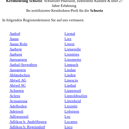
Kernbohrung Schweiz
: Schweizer Präzision, zufriedene Kunden & über 27
Jahre Erfahrung.
Ihr zertifizierter Kernbohren-Profi für die
Schweiz
In folgenden Regionenkönnen Sie auf uns vertrauen:
Aadorf
Liestal
Aarau
Liez
Aarau Rohr
Ligerz
Aarberg
Lignerolle
Aarburg
Lignières
Aarwangen
Ligornetto
Aathal-Seegräben
Limpach
Aawangen
Lindau
Abländschen
Linden
Abtwil AG
Linescio
Abtwil SG
Linthal
Achseten
Lipperswil
Aclens
Lippoldswilen
Acquarossa
Littenheid
Adelboden
Litzirüti
Adetswil
Lobsigen
Adligenswil
Loc
Adlikon b. Andelfingen
Locarno
Adlikon b. Regensdorf
Loco