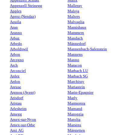
Appenzell Schlatt
Malix
Appenzell Steinegg
Malleray
Apples
Maloja
Aproz (Nendaz)
Malters
Aquila
Malvaglia
Aran
Mamishaus
Aranno
Mammern
Arbaz
Mandach
Arbedo
Männedorf
Arboldswil
Mannenbach-Salenstein
Arbon
Mannens
Arcegno
Manno
Arch
Maracon
Arconciel
Marbach LU
Ardez
Marbach SG
Ardon
Marchissy
Areuse
Mariastein
Argnou (Ayent)
Marin-Epagnier
Arisdorf
Marly
Aristau
Marmorera
Arlesheim
Marnand
Arnegg
Maroggia
Arnex-sur-Nyon
Marolta
Arnex-sur-Orbe
Marsens
Arni AG
Märstetten