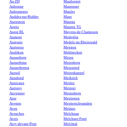
Au ZH
Mauborget
Aubonne
Mauensee
Auboranges
Maules
Auddes-sur-Riddes
Maur
Auenstein
Mauraz
Augio
Mauren TG
Augst BL
Mayens-de-Chamoson
Aumont
Medeglia
Auressio
Medels im Rheinwald
Aurigeno
Meggen
Auslikon
Mehlsecken
Ausserberg
Meien
Ausserbinn
Meienberg
Ausserferrera
Meienried
Auswil
Meierskappel
Autafond
Meikirch
Autavaux
Meilen
Autigny
Meinier
Auvernier
Meinisberg
Auw
Meiringen
Avegno
Meisterschwanden
Aven
Melano
Avenches
Melchnau
Avers
Melchsee-Frutt
Avry-devant-Pont
Melchtal