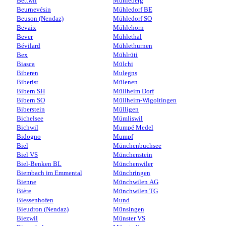
Bettwil
Mühleberg
Beurnevésin
Mühledorf BE
Beuson (Nendaz)
Mühledorf SO
Bevaix
Mühlehorn
Bever
Mühlethal
Bévilard
Mühlethurnen
Bex
Mühlrüti
Biasca
Mülchi
Biberen
Mulegns
Biberist
Mülenen
Bibern SH
Müllheim Dorf
Bibern SO
Müllheim-Wigoltingen
Biberstein
Mülligen
Bichelsee
Mümliswil
Bichwil
Mumpé Medel
Bidogno
Mumpf
Biel
Münchenbuchsee
Biel VS
Münchenstein
Biel-Benken BL
Münchenwiler
Biembach im Emmental
Münchringen
Bienne
Münchwilen AG
Bière
Münchwilen TG
Biessenhofen
Mund
Bieudron (Nendaz)
Münsingen
Biezwil
Münster VS