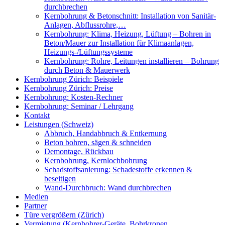
durchbrechen
Kernbohrung & Betonschnitt: Installation von Sanitär-
Anlagen, Abflussrohre,…
Kernbohrung: Klima, Heizung, Lüftung – Bohren in
Beton/Mauer zur Installation für Klimaanlagen,
Heizungs-/Lüftungssysteme
Kernbohrung: Rohre, Leitungen installieren – Bohrung
durch Beton & Mauerwerk
Kernbohrung Zürich: Beispiele
Kernbohrung Zürich: Preise
Kernbohrung: Kosten-Rechner
Kernbohrung: Seminar / Lehrgang
Kontakt
Leistungen (Schweiz)
Abbruch, Handabbruch & Entkernung
Beton bohren, sägen & schneiden
Demontage, Rückbau
Kernbohrung, Kernlochbohrung
Schadstoffsanierung: Schadestoffe erkennen &
beseitigen
Wand-Durchbruch: Wand durchbrechen
Medien
Partner
Türe vergrößern (Zürich)
Vermietung (Kernbohrer-Geräte, Bohrkronen