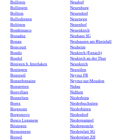
Bolligen
Neudorf
Bollingen
Neuenburg
Bollion
Neuendorf
Bollodingen
Neuenegg
Boltigen
Neuenhof
Bombinasco
Neuenkirch
Bonaduz
Neuhaus SG
Bonau
Neuhausen am Rheinfall
Boncourt
Neuheim
Bondo
Neukirch (Egnach)
Bonfol
Neukirch an der Thur
Bönigen b. Interlaken
Neunkirch
Boningen
Neuwilen
Boniswil
Neyruz FR
Bonnefontaine
Neyruz-sur-Moudon
Bonstetten
Nidau
Bonvillars
Nidfurn
Boppelsen
Niederbipp
Borex
Niederbuchsiten
Borgnone
Niederbüren
Borgonovo
Niederdorf
Bosco Luganese
Niedergampel
Bösingen
Niedergesteln
Bossonnens
Niederglatt SG
Boswil
Niederglatt ZH