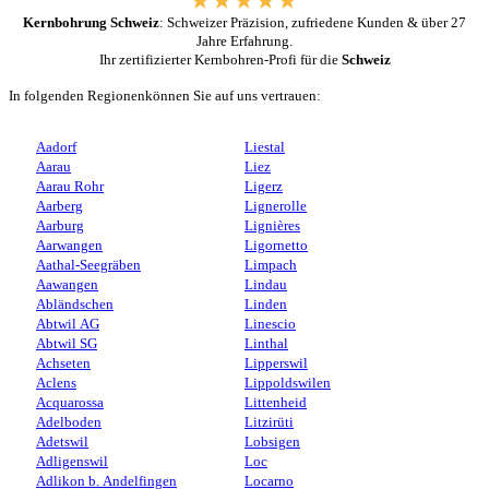
Kernbohrung Schweiz
: Schweizer Präzision, zufriedene Kunden & über 27
Jahre Erfahrung.
Ihr zertifizierter Kernbohren-Profi für die
Schweiz
In folgenden Regionenkönnen Sie auf uns vertrauen:
Aadorf
Liestal
Aarau
Liez
Aarau Rohr
Ligerz
Aarberg
Lignerolle
Aarburg
Lignières
Aarwangen
Ligornetto
Aathal-Seegräben
Limpach
Aawangen
Lindau
Abländschen
Linden
Abtwil AG
Linescio
Abtwil SG
Linthal
Achseten
Lipperswil
Aclens
Lippoldswilen
Acquarossa
Littenheid
Adelboden
Litzirüti
Adetswil
Lobsigen
Adligenswil
Loc
Adlikon b. Andelfingen
Locarno