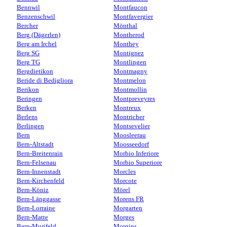
Bennwil
Montfaucon
Benzenschwil
Montfavergier
Bercher
Mönthal
Berg (Dägerlen)
Montherod
Berg am Irchel
Monthey
Berg SG
Montignez
Berg TG
Montlingen
Bergdietikon
Montmagny
Beride di Bedigliora
Montmelon
Berikon
Montmollin
Beringen
Montpreveyres
Berken
Montreux
Berlens
Montricher
Berlingen
Montsevelier
Bern
Moosleerau
Bern-Altstadt
Moosseedorf
Bern-Breitenrain
Morbio Inferiore
Bern-Felsenau
Morbio Superiore
Bern-Innenstadt
Morcles
Bern-Kirchenfeld
Morcote
Bern-Köniz
Mörel
Bern-Länggasse
Morens FR
Bern-Lorraine
Morgarten
Bern-Matte
Morges
Bern-Murifeld
Morgins