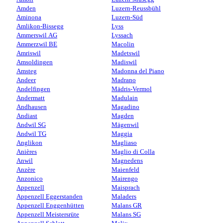
Amden
Luzern-Reussbühl
Aminona
Luzern-Süd
Amlikon-Bissegg
Lyss
Ammerswil AG
Lyssach
Ammerzwil BE
Macolin
Amriswil
Madetswil
Amsoldingen
Madiswil
Amsteg
Madonna del Piano
Andeer
Madrano
Andelfingen
Mädris-Vermol
Andermatt
Madulain
Andhausen
Magadino
Andiast
Magden
Andwil SG
Mägenwil
Andwil TG
Maggia
Anglikon
Magliaso
Anières
Maglio di Colla
Anwil
Magnedens
Anzère
Maienfeld
Anzonico
Mairengo
Appenzell
Maisprach
Appenzell Eggerstanden
Maladers
Appenzell Enggenhütten
Malans GR
Appenzell Meistersrüte
Malans SG