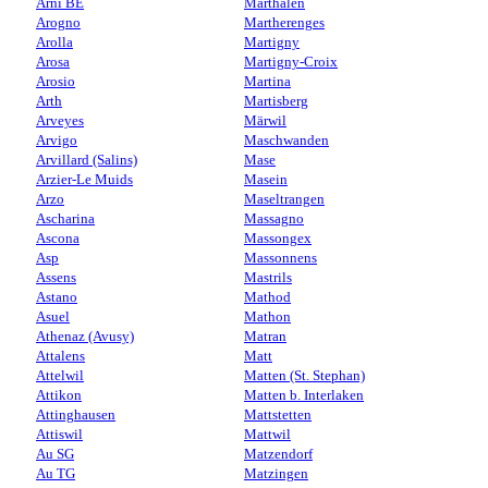
Arni BE
Marthalen
Arogno
Martherenges
Arolla
Martigny
Arosa
Martigny-Croix
Arosio
Martina
Arth
Martisberg
Arveyes
Märwil
Arvigo
Maschwanden
Arvillard (Salins)
Mase
Arzier-Le Muids
Masein
Arzo
Maseltrangen
Ascharina
Massagno
Ascona
Massongex
Asp
Massonnens
Assens
Mastrils
Astano
Mathod
Asuel
Mathon
Athenaz (Avusy)
Matran
Attalens
Matt
Attelwil
Matten (St. Stephan)
Attikon
Matten b. Interlaken
Attinghausen
Mattstetten
Attiswil
Mattwil
Au SG
Matzendorf
Au TG
Matzingen