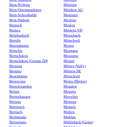
Bern-Nydegg
Mörigen
Bern-Ostermundigen
Möriken AG
Bern-Schosshalde
Morissen
Bern-Wabern
Morlens
Berneck
Morlon
Bernex
Morrens VD
Bernhardzell
Morschach
Berolle
Mörschwil
Beromünster
Mosen
Berschis
Mosnang
Bertschikon
Mosogno
Bertschikon (Gossau ZH)
Mossel
Berzona
Môtier (Vully)
Besazio
Môtiers NE
Besenbüren
Mötschwil
Besencens
Motto (Blenio)
Betschwanden
Moudon
Betten
Moutier
Bettenhausen
Movelier
Bettens
Mugena
Bettingen
Muggio
Bettlach
Muhen
Bettmeralp
Mühlau
Bettwiesen
Mühlebach (Goms)