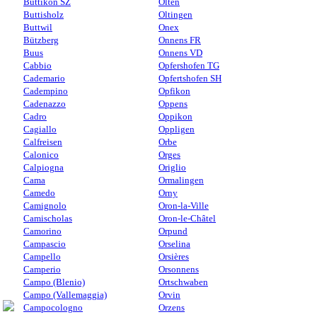
Buttikon SZ
Olten
Buttisholz
Oltingen
Buttwil
Onex
Bützberg
Onnens FR
Buus
Onnens VD
Cabbio
Opfershofen TG
Cademario
Opfertshofen SH
Cadempino
Opfikon
Cadenazzo
Oppens
Cadro
Oppikon
Cagiallo
Oppligen
Calfreisen
Orbe
Calonico
Orges
Calpiogna
Origlio
Cama
Ormalingen
Camedo
Orny
Camignolo
Oron-la-Ville
Camischolas
Oron-le-Châtel
Camorino
Orpund
Campascio
Orselina
Campello
Orsières
Camperio
Orsonnens
Campo (Blenio)
Ortschwaben
Campo (Vallemaggia)
Orvin
Campocologno
Orzens