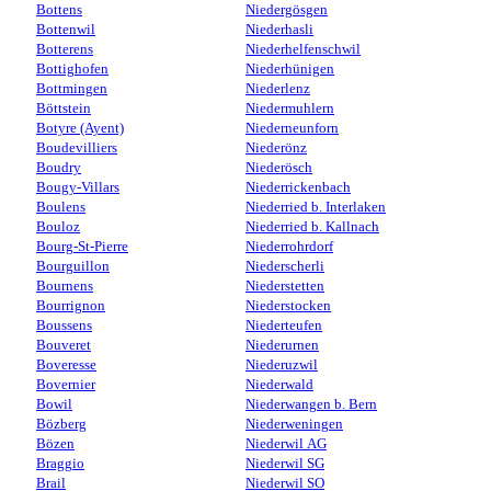
Bottens
Niedergösgen
Bottenwil
Niederhasli
Botterens
Niederhelfenschwil
Bottighofen
Niederhünigen
Bottmingen
Niederlenz
Böttstein
Niedermuhlern
Botyre (Ayent)
Niederneunforn
Boudevilliers
Niederönz
Boudry
Niederösch
Bougy-Villars
Niederrickenbach
Boulens
Niederried b. Interlaken
Bouloz
Niederried b. Kallnach
Bourg-St-Pierre
Niederrohrdorf
Bourguillon
Niederscherli
Bournens
Niederstetten
Bourrignon
Niederstocken
Boussens
Niederteufen
Bouveret
Niederurnen
Boveresse
Niederuzwil
Bovernier
Niederwald
Bowil
Niederwangen b. Bern
Bözberg
Niederweningen
Bözen
Niederwil AG
Braggio
Niederwil SG
Brail
Niederwil SO