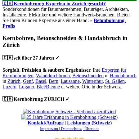
🇨🇭 Kernbohrung: Experten in Zürich gesucht?
Sonderkonditionen für Bauunternehmen, Bauträger, Architekten,
Installateure, Elektriker und weitere Handwerk-Branchen. Bieten
Sie Ihren Kunden Expertise aus einer Hand: »
Betonbohrung-
Profis
Kernbohren, Betonschneiden & Handabbruch in
Zürich
🇨🇭 seit über 27 Jahren ✓
Sorgfalt, Präzision & saubere Ergebnisser.
Ihre
Experten für
Kernbohrungen
,
Wanddurchbruch
,
Betonschneiden
u.
Handabbruch
in
Zürich
,
Genf
,
Basel
,
Bern
,
Lausanne
,
Winterthur
,
St. Gallen
,
Luzern
,
Lugano
,
Biel/Bienne
u. weitere Orte in der Schweiz.
🇨🇭 Kernbohrung ZÜRICH ✓
Kontakt/Anfrage
|
Leistungen (Schweiz)
Impressum |
Datenschutz |
Über uns