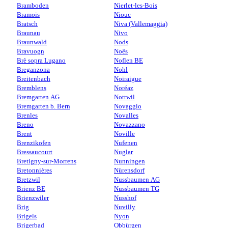
Bramboden
Nierlet-les-Bois
Bramois
Niouc
Bratsch
Niva (Vallemaggia)
Braunau
Nivo
Braunwald
Nods
Bravuogn
Noës
Brè sopra Lugano
Noflen BE
Breganzona
Nohl
Breitenbach
Noiraigue
Bremblens
Noréaz
Bremgarten AG
Nottwil
Bremgarten b. Bern
Novaggio
Brenles
Novalles
Breno
Novazzano
Brent
Noville
Brenzikofen
Nufenen
Bressaucourt
Nuglar
Bretigny-sur-Morrens
Nunningen
Bretonnières
Nürensdorf
Bretzwil
Nussbaumen AG
Brienz BE
Nussbaumen TG
Brienzwiler
Nusshof
Brig
Nuvilly
Brigels
Nyon
Brigerbad
Obbürgen