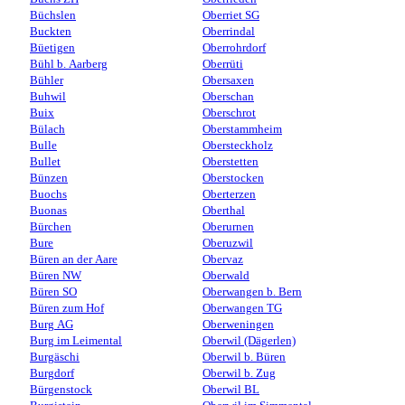
Büchslen
Oberriet SG
Buckten
Oberrindal
Büetigen
Oberrohrdorf
Bühl b. Aarberg
Oberrüti
Bühler
Obersaxen
Buhwil
Oberschan
Buix
Oberschrot
Bülach
Oberstammheim
Bulle
Obersteckholz
Bullet
Oberstetten
Bünzen
Oberstocken
Buochs
Oberterzen
Buonas
Oberthal
Bürchen
Oberurnen
Bure
Oberuzwil
Büren an der Aare
Obervaz
Büren NW
Oberwald
Büren SO
Oberwangen b. Bern
Büren zum Hof
Oberwangen TG
Burg AG
Oberweningen
Burg im Leimental
Oberwil (Dägerlen)
Burgäschi
Oberwil b. Büren
Burgdorf
Oberwil b. Zug
Bürgenstock
Oberwil BL