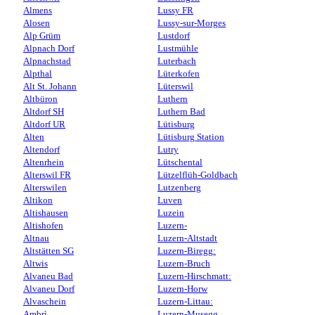
Almens
Lussy FR
Alosen
Lussy-sur-Morges
Alp Grüm
Lustdorf
Alpnach Dorf
Lustmühle
Alpnachstad
Luterbach
Alpthal
Lüterkofen
Alt St. Johann
Lüterswil
Altbüron
Luthern
Altdorf SH
Luthern Bad
Altdorf UR
Lütisburg
Alten
Lütisburg Station
Altendorf
Lutry
Altenrhein
Lütschental
Alterswil FR
Lützelflüh-Goldbach
Alterswilen
Lutzenberg
Altikon
Luven
Altishausen
Luzein
Altishofen
Luzern-
Altnau
Luzern-Altstadt
Altstätten SG
Luzern-Biregg:
Altwis
Luzern-Bruch
Alvaneu Bad
Luzern-Hirschmatt:
Alvaneu Dorf
Luzern-Horw
Alvaschein
Luzern-Littau:
Ambrì
Luzern-Musegg