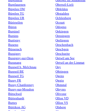
Burgistein
Oberwil im Simmental
Burglauenen
Oberwil-Lieli
Bürglen OW
Obfelden
Bürglen TG
Obstalden
Bürglen UR
Ochlenberg
Büriswilen
Ocourt
Büron
Odogno
Bursinel
Oekingen
Bursins
Oensingen
Burtigny
Oerlingen
Buseno
Oeschenbach
Büsserach
Oeschgen
Bussigny
Oeschseite
Bussigny-sur-Oron
Oetwil am See
Bussnang
Oetwil an der Limmat
Busswil b. Melchnau
Oey
Busswil BE
Oftringen
Busswil TG
Ogens
Bussy FR
Oggio
Bussy-Chardonney
Ohmstal
Bussy-sur-Moudon
Oleyres
Bütschwil
Olivone
Büttenhardt
Ollon VD
Buttes
Ollon VS
Büttikon AG
Olsberg