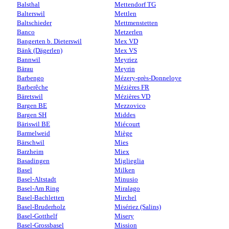
Balsthal
Mettendorf TG
Balterswil
Mettlen
Baltschieder
Mettmenstetten
Banco
Metzerlen
Bangerten b. Dieterswil
Mex VD
Bänk (Dägerlen)
Mex VS
Bannwil
Meyriez
Bärau
Meyrin
Barbengo
Mézery-près-Donneloye
Barberêche
Mézières FR
Bäretswil
Mézières VD
Bargen BE
Mezzovico
Bargen SH
Middes
Bäriswil BE
Miécourt
Barmelweid
Miège
Bärschwil
Mies
Barzheim
Miex
Basadingen
Miglieglia
Basel
Milken
Basel-Altstadt
Minusio
Basel-Am Ring
Miralago
Basel-Bachletten
Mirchel
Basel-Bruderholz
Misériez (Salins)
Basel-Gotthelf
Misery
Basel-Grossbasel
Mission