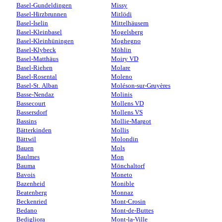
Basel-Gundeldingen
Missy
Basel-Hirzbrunnen
Mitlödi
Basel-Iselin
Mittelhäusern
Basel-Kleinbasel
Mogelsberg
Basel-Kleinhüningen
Moghegno
Basel-Klybeck
Möhlin
Basel-Matthäus
Moiry VD
Basel-Riehen
Molare
Basel-Rosental
Moleno
Basel-St. Alban
Moléson-sur-Gruyères
Basse-Nendaz
Molinis
Bassecourt
Mollens VD
Bassersdorf
Mollens VS
Bassins
Mollie-Margot
Bätterkinden
Mollis
Bättwil
Molondin
Bauen
Mols
Baulmes
Mon
Bauma
Mönchaltorf
Bavois
Moneto
Bazenheid
Monible
Beatenberg
Monnaz
Beckenried
Mont-Crosin
Bedano
Mont-de-Buttes
Bedigliora
Mont-la-Ville