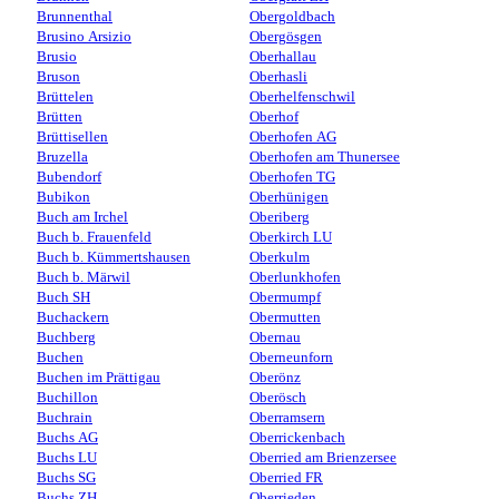
Brunnenthal
Obergoldbach
Brusino Arsizio
Obergösgen
Brusio
Oberhallau
Bruson
Oberhasli
Brüttelen
Oberhelfenschwil
Brütten
Oberhof
Brüttisellen
Oberhofen AG
Bruzella
Oberhofen am Thunersee
Bubendorf
Oberhofen TG
Bubikon
Oberhünigen
Buch am Irchel
Oberiberg
Buch b. Frauenfeld
Oberkirch LU
Buch b. Kümmertshausen
Oberkulm
Buch b. Märwil
Oberlunkhofen
Buch SH
Obermumpf
Buchackern
Obermutten
Buchberg
Obernau
Buchen
Oberneunforn
Buchen im Prättigau
Oberönz
Buchillon
Oberösch
Buchrain
Oberramsern
Buchs AG
Oberrickenbach
Buchs LU
Oberried am Brienzersee
Buchs SG
Oberried FR
Buchs ZH
Oberrieden