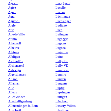
Agasul
Luc (Ayent)
Agiez
Lucelle
Agno
Lucens
Agra
Lüchingen
Agriswil
Luchsingen
Aigle
Ludiano
Aïre
Lüen
Aire-la-Ville
Lufingen
Airolo
Lugaggia
Alberswil
Lugano
Albeuve
Lugnez
Albinen
Lugnorre
Albligen
Luins
Alchenflüh
Lully FR
Alchenstorf
Lully VD
Aldesago
Lumbrein
Algetshausen
Lumino
Alikon
Lunden
Allaman
Lungern
Alle
Lupfig
Allens
Lupsingen
Allenwinden
Lurtigen
Allerheiligenberg
Lüscherz
Allmendingen b. Bern
Lussery-Villars
Allschwil
Lüsslingen