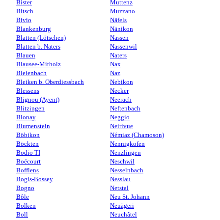
Bister
Muttenz
Bitsch
Muzzano
Bivio
Näfels
Blankenburg
Nänikon
Blatten (Lötschen)
Nassen
Blatten b. Naters
Nassenwil
Blauen
Naters
Blausee-Mitholz
Nax
Bleienbach
Naz
Bleiken b. Oberdiessbach
Nebikon
Blessens
Necker
Blignou (Ayent)
Neerach
Blitzingen
Neftenbach
Blonay
Neggio
Blumenstein
Neirivue
Böbikon
Némiaz (Chamoson)
Böckten
Nennigkofen
Bodio TI
Nenzlingen
Boécourt
Neschwil
Bofflens
Nesselnbach
Bogis-Bossey
Nesslau
Bogno
Netstal
Bôle
Neu St. Johann
Bolken
Neuägeri
Boll
Neuchâtel