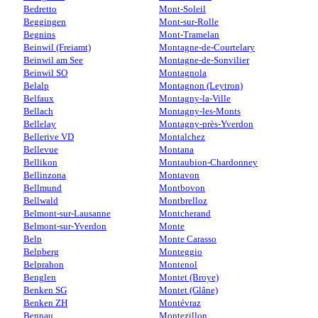
Bedretto
Mont-Soleil
Beggingen
Mont-sur-Rolle
Begnins
Mont-Tramelan
Beinwil (Freiamt)
Montagne-de-Courtelary
Beinwil am See
Montagne-de-Sonvilier
Beinwil SO
Montagnola
Belalp
Montagnon (Leytron)
Belfaux
Montagny-la-Ville
Bellach
Montagny-les-Monts
Bellelay
Montagny-près-Yverdon
Bellerive VD
Montalchez
Bellevue
Montana
Bellikon
Montaubion-Chardonney
Bellinzona
Montavon
Bellmund
Montbovon
Bellwald
Montbrelloz
Belmont-sur-Lausanne
Montcherand
Belmont-sur-Yverdon
Monte
Belp
Monte Carasso
Belpberg
Monteggio
Belprahon
Montenol
Benglen
Montet (Broye)
Benken SG
Montet (Glâne)
Benken ZH
Montévraz
Bennau
Montezillon