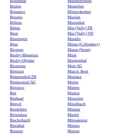
Bigenthal
Münsterlingen
Biglen
Muntelier
Bignasco
Müntschemier
Bigorio
Muolen
Billens
Muotathal
Bilten
Mur (Vully) FR
Binn
Mur (Vully) VD
Binningen
Muralto
Binz
Muraz (Collombey)
Bioggio
Muraz (Sierre)
Bioley-Magnoux
Murg
Bioley-Orjulaz
Murgenthal
Bionnens
Muri AG
Birgisch
Muri b. Bern
Birmensdorf ZH
Muriaux
Birmenstorf AG
Murist
Bironico
Mürren
Birr
Murten
Birrhard
Murzelen
Birrwil
Müselbach
Birsfelden
Müstair
Birwinken
Mustér
Bischofszell
Müswangen
Bisisthal
Mutrux
Bissone
Mutten