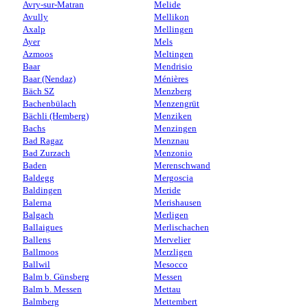
Avry-sur-Matran
Melide
Avully
Mellikon
Axalp
Mellingen
Ayer
Mels
Azmoos
Meltingen
Baar
Mendrisio
Baar (Nendaz)
Ménières
Bäch SZ
Menzberg
Bachenbülach
Menzengrüt
Bächli (Hemberg)
Menziken
Bachs
Menzingen
Bad Ragaz
Menznau
Bad Zurzach
Menzonio
Baden
Merenschwand
Baldegg
Mergoscia
Baldingen
Meride
Balerna
Merishausen
Balgach
Merligen
Ballaigues
Merlischachen
Ballens
Mervelier
Ballmoos
Merzligen
Ballwil
Mesocco
Balm b. Günsberg
Messen
Balm b. Messen
Mettau
Balmberg
Mettembert