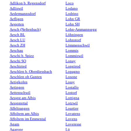
Adlikon b. Regensdorf
Loco
Adliswil
Lodano
Aedermannsdorf
Lodrino
Aefligen
Lohn GR
Aegerten
Lohn SH
Aesch (Neftenbach)
Lohn-Ammannsegg
Aesch BL
Löhningen
Aesch LU
Lohnstorf
Aesch ZH
Lömmenschwil
Aeschau
Lommis
Aeschi b. Spiez
Lommiswil
Aeschi SO
Lonay
Aeschiried
Longirod
Aeschlen b. Oberdiessbach
Lopagno
Aeschlen ob Gunten
Losone
Aetigkofen
Lossy
Aetingen
Lostallo
Aettenschwil
Lostorf
Aeugst am Albis
Lottigna
Aeugstertal
Lotzwil
Affeltrangen
Lourtier
Affoltern am Albis
Lovatens
Affoltern im Emmental
Lovens
Agarn
Loveresse
Agarone
Lü