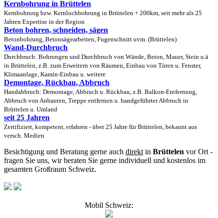
Kernbohrung in Brüttelen
Kernbohrung bzw. Kernlochbohrung in Brüttelen + 200km, seit mehr als 25
Jahren Expertise in der Region
Beton bohren, schneiden, sägen
Betonbohrung, Betonsägearbeiten, Fugenschnitt uvm. (Brüttelen)
Wand-Durchbruch
Durchbruch: Bohrungen und Durchbruch von Wände, Beton, Mauer, Stein u.ä
in Brüttelen, z.B. zum Erweitern von Räumen, Einbau von Türen u. Fenster,
Klimaanlage, Kamin-Einbau u. weitere
Demontage, Rückbau, Abbruch
Handabbruch: Demontage, Abbruch u. Rückbau, z.B. Balkon-Entfernung,
Abbruch von Anbauten, Treppe entfernen u. handgeführter Abbruch in
Brüttelen u. Umland
seit 25 Jahren
Zertifiziert, kompetent, erfahren - über 25 Jahre für Brüttelen, bekannt aus
versch. Medien
Besichtigung und Beratung gerne auch
direkt
in
Brüttelen
vor Ort -
fragen Sie uns, wir beraten Sie gerne individuell und kostenlos im
gesamten Großraum Schweiz.
Mobil Schweiz: