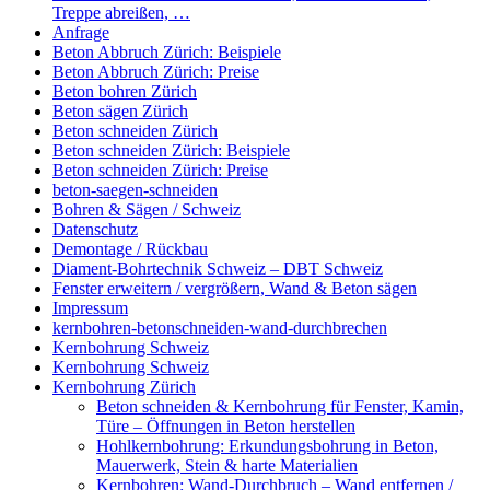
Treppe abreißen, …
Anfrage
Beton Abbruch Zürich: Beispiele
Beton Abbruch Zürich: Preise
Beton bohren Zürich
Beton sägen Zürich
Beton schneiden Zürich
Beton schneiden Zürich: Beispiele
Beton schneiden Zürich: Preise
beton-saegen-schneiden
Bohren & Sägen / Schweiz
Datenschutz
Demontage / Rückbau
Diament-Bohrtechnik Schweiz – DBT Schweiz
Fenster erweitern / vergrößern, Wand & Beton sägen
Impressum
kernbohren-betonschneiden-wand-durchbrechen
Kernbohrung Schweiz
Kernbohrung Schweiz
Kernbohrung Zürich
Beton schneiden & Kernbohrung für Fenster, Kamin,
Türe – Öffnungen in Beton herstellen
Hohlkernbohrung: Erkundungsbohrung in Beton,
Mauerwerk, Stein & harte Materialien
Kernbohren: Wand-Durchbruch – Wand entfernen /