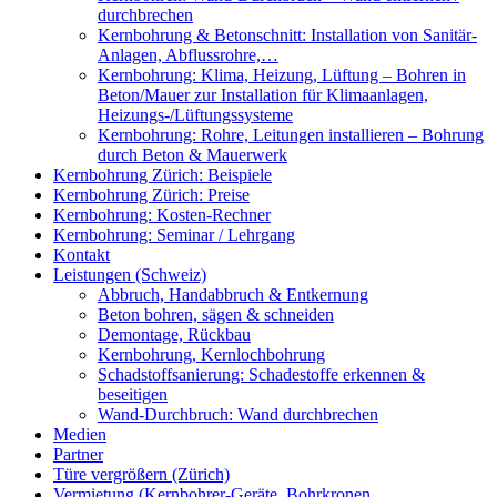
durchbrechen
Kernbohrung & Betonschnitt: Installation von Sanitär-
Anlagen, Abflussrohre,…
Kernbohrung: Klima, Heizung, Lüftung – Bohren in
Beton/Mauer zur Installation für Klimaanlagen,
Heizungs-/Lüftungssysteme
Kernbohrung: Rohre, Leitungen installieren – Bohrung
durch Beton & Mauerwerk
Kernbohrung Zürich: Beispiele
Kernbohrung Zürich: Preise
Kernbohrung: Kosten-Rechner
Kernbohrung: Seminar / Lehrgang
Kontakt
Leistungen (Schweiz)
Abbruch, Handabbruch & Entkernung
Beton bohren, sägen & schneiden
Demontage, Rückbau
Kernbohrung, Kernlochbohrung
Schadstoffsanierung: Schadestoffe erkennen &
beseitigen
Wand-Durchbruch: Wand durchbrechen
Medien
Partner
Türe vergrößern (Zürich)
Vermietung (Kernbohrer-Geräte, Bohrkronen