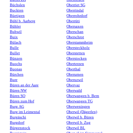
Büchslen
Oberriet SG
Buckten
Oberrindal
Büetigen
Oberrohrdorf
Bühl b. Aarberg
Oberrüti
Bühler
Obersaxen
Buhwil
Oberschan
Buix
Oberschrot
Bülach
Oberstammheim
Bulle
Obersteckholz
Bullet
Oberstetten
Bünzen
Oberstocken
Buochs
Oberterzen
Buonas
Oberthal
Bürchen
Oberurnen
Bure
Oberuzwil
Büren an der Aare
Obervaz
Büren NW
Oberwald
Büren SO
Oberwangen b. Bern
Büren zum Hof
Oberwangen TG
Burg AG
Oberweningen
Burg im Leimental
Oberwil (Dägerlen)
Burgäschi
Oberwil b. Büren
Burgdorf
Oberwil b. Zug
Bürgenstock
Oberwil BL