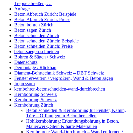
Treppe abreißen, …
Anfrage
Beton Abbruch Zürich: Beispiele
Beton Abbruch Zürich: Preise
Beton bohren Zürich
Beton sägen Zürich
Beton schneiden Zürich
Beton schneiden Zürich: Beispiele
Beton schneiden Zürich: Preise
beton-saegen-schneiden
Bohren & Sägen / Schweiz
Datenschutz
Demontage / Rückbau
Diament-Bohrtechnik Schweiz – DBT Schweiz
Fenster erweitern / vergrößern, Wand & Beton sägen
Impressum
kernbohren-betonschneiden-wand-durchbrechen
Kernbohrung Schweiz
Kernbohrung Schweiz
Kernbohrung Zürich
Beton schneiden & Kernbohrung für Fenster, Kamin,
Türe – Öffnungen in Beton herstellen
Hohlkernbohrung: Erkundungsbohrung in Beton,
Mauerwerk, Stein & harte Materialien
Kernbohren: Wand-Durchbruch – Wand entfernen /