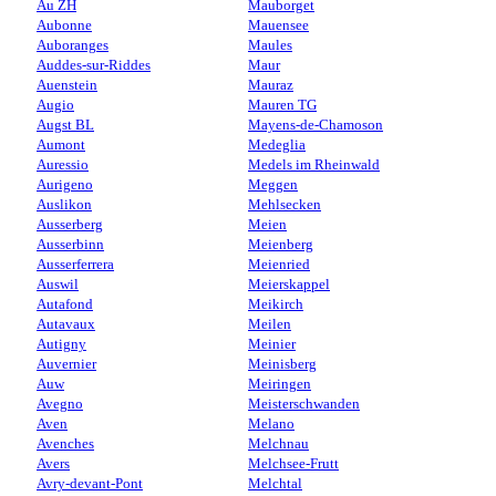
Au ZH
Mauborget
Aubonne
Mauensee
Auboranges
Maules
Auddes-sur-Riddes
Maur
Auenstein
Mauraz
Augio
Mauren TG
Augst BL
Mayens-de-Chamoson
Aumont
Medeglia
Auressio
Medels im Rheinwald
Aurigeno
Meggen
Auslikon
Mehlsecken
Ausserberg
Meien
Ausserbinn
Meienberg
Ausserferrera
Meienried
Auswil
Meierskappel
Autafond
Meikirch
Autavaux
Meilen
Autigny
Meinier
Auvernier
Meinisberg
Auw
Meiringen
Avegno
Meisterschwanden
Aven
Melano
Avenches
Melchnau
Avers
Melchsee-Frutt
Avry-devant-Pont
Melchtal