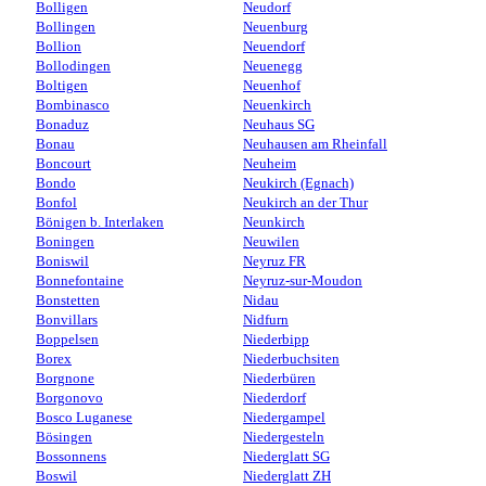
Bolligen
Neudorf
Bollingen
Neuenburg
Bollion
Neuendorf
Bollodingen
Neuenegg
Boltigen
Neuenhof
Bombinasco
Neuenkirch
Bonaduz
Neuhaus SG
Bonau
Neuhausen am Rheinfall
Boncourt
Neuheim
Bondo
Neukirch (Egnach)
Bonfol
Neukirch an der Thur
Bönigen b. Interlaken
Neunkirch
Boningen
Neuwilen
Boniswil
Neyruz FR
Bonnefontaine
Neyruz-sur-Moudon
Bonstetten
Nidau
Bonvillars
Nidfurn
Boppelsen
Niederbipp
Borex
Niederbuchsiten
Borgnone
Niederbüren
Borgonovo
Niederdorf
Bosco Luganese
Niedergampel
Bösingen
Niedergesteln
Bossonnens
Niederglatt SG
Boswil
Niederglatt ZH