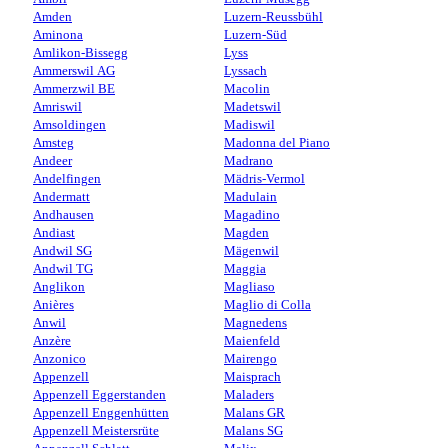
Amden
Luzern-Reussbühl
Aminona
Luzern-Süd
Amlikon-Bissegg
Lyss
Ammerswil AG
Lyssach
Ammerzwil BE
Macolin
Amriswil
Madetswil
Amsoldingen
Madiswil
Amsteg
Madonna del Piano
Andeer
Madrano
Andelfingen
Mädris-Vermol
Andermatt
Madulain
Andhausen
Magadino
Andiast
Magden
Andwil SG
Mägenwil
Andwil TG
Maggia
Anglikon
Magliaso
Anières
Maglio di Colla
Anwil
Magnedens
Anzère
Maienfeld
Anzonico
Mairengo
Appenzell
Maisprach
Appenzell Eggerstanden
Maladers
Appenzell Enggenhütten
Malans GR
Appenzell Meistersrüte
Malans SG