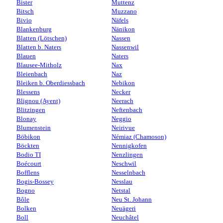
Bister
Muttenz
Bitsch
Muzzano
Bivio
Näfels
Blankenburg
Nänikon
Blatten (Lötschen)
Nassen
Blatten b. Naters
Nassenwil
Blauen
Naters
Blausee-Mitholz
Nax
Bleienbach
Naz
Bleiken b. Oberdiessbach
Nebikon
Blessens
Necker
Blignou (Ayent)
Neerach
Blitzingen
Neftenbach
Blonay
Neggio
Blumenstein
Neirivue
Böbikon
Némiaz (Chamoson)
Böckten
Nennigkofen
Bodio TI
Nenzlingen
Boécourt
Neschwil
Bofflens
Nesselnbach
Bogis-Bossey
Nesslau
Bogno
Netstal
Bôle
Neu St. Johann
Bolken
Neuägeri
Boll
Neuchâtel