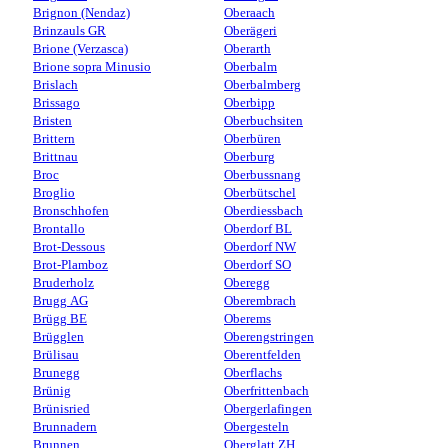
Brignon (Nendaz)
Oberaach
Brinzauls GR
Oberägeri
Brione (Verzasca)
Oberarth
Brione sopra Minusio
Oberbalm
Brislach
Oberbalmberg
Brissago
Oberbipp
Bristen
Oberbuchsiten
Brittern
Oberbüren
Brittnau
Oberburg
Broc
Oberbussnang
Broglio
Oberbütschel
Bronschhofen
Oberdiessbach
Brontallo
Oberdorf BL
Brot-Dessous
Oberdorf NW
Brot-Plamboz
Oberdorf SO
Bruderholz
Oberegg
Brugg AG
Oberembrach
Brügg BE
Oberems
Brügglen
Oberengstringen
Brülisau
Oberentfelden
Brunegg
Oberflachs
Brünig
Oberfrittenbach
Brünisried
Obergerlafingen
Brunnadern
Obergesteln
Brunnen
Oberglatt ZH