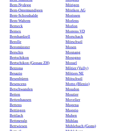
Bern-Nydegg
Mörigen
Bern-Ostermundigen
Möriken AG
Bern-Schosshalde
Morissen
Bern-Wabern
Morlens
Berneck
Morlon
Bernex
Morrens VD
Bernhardzell
Morschach
Berolle
Mörschwil
Beromünster
Mosen
Berschis
Mosnang
Bertschikon
Mosogno
Bertschikon (Gossau ZH)
Mossel
Berzona
Môtier (Vully)
Besazio
Môtiers NE
Besenbüren
Mötschwil
Besencens
Motto (Blenio)
Betschwanden
Moudon
Betten
Moutier
Bettenhausen
Movelier
Bettens
Mugena
Bettingen
Muggio
Bettlach
Muhen
Bettmeralp
Mühlau
Bettwiesen
Mühlebach (Goms)