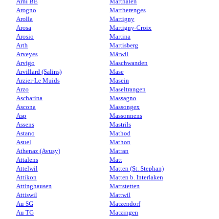
Arni BE
Marthalen
Arogno
Martherenges
Arolla
Martigny
Arosa
Martigny-Croix
Arosio
Martina
Arth
Martisberg
Arveyes
Märwil
Arvigo
Maschwanden
Arvillard (Salins)
Mase
Arzier-Le Muids
Masein
Arzo
Maseltrangen
Ascharina
Massagno
Ascona
Massongex
Asp
Massonnens
Assens
Mastrils
Astano
Mathod
Asuel
Mathon
Athenaz (Avusy)
Matran
Attalens
Matt
Attelwil
Matten (St. Stephan)
Attikon
Matten b. Interlaken
Attinghausen
Mattstetten
Attiswil
Mattwil
Au SG
Matzendorf
Au TG
Matzingen