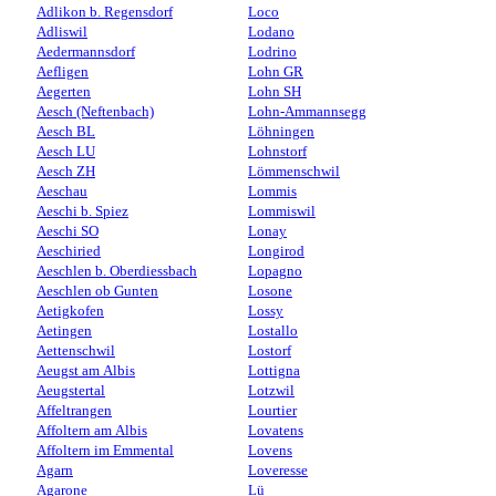
Adlikon b. Regensdorf
Loco
Adliswil
Lodano
Aedermannsdorf
Lodrino
Aefligen
Lohn GR
Aegerten
Lohn SH
Aesch (Neftenbach)
Lohn-Ammannsegg
Aesch BL
Löhningen
Aesch LU
Lohnstorf
Aesch ZH
Lömmenschwil
Aeschau
Lommis
Aeschi b. Spiez
Lommiswil
Aeschi SO
Lonay
Aeschiried
Longirod
Aeschlen b. Oberdiessbach
Lopagno
Aeschlen ob Gunten
Losone
Aetigkofen
Lossy
Aetingen
Lostallo
Aettenschwil
Lostorf
Aeugst am Albis
Lottigna
Aeugstertal
Lotzwil
Affeltrangen
Lourtier
Affoltern am Albis
Lovatens
Affoltern im Emmental
Lovens
Agarn
Loveresse
Agarone
Lü