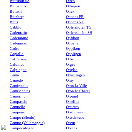
Buttikon SZ
Olten
Buttisholz
Oltingen
Buttwil
Onex
Bützberg
Onnens FR
Buus
Onnens VD
Cabbio
Opfershofen TG
Cademario
Opfertshofen SH
Cadempino
Opfikon
Cadenazzo
Oppens
Cadro
Oppikon
Cagiallo
Oppligen
Calfreisen
Orbe
Calonico
Orges
Calpiogna
Origlio
Cama
Ormalingen
Camedo
Orny
Camignolo
Oron-la-Ville
Camischolas
Oron-le-Châtel
Camorino
Orpund
Campascio
Orselina
Campello
Orsières
Camperio
Orsonnens
Campo (Blenio)
Ortschwaben
Campo (Vallemaggia)
Orvin
Campocologno
Orzens