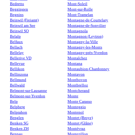
Bedretto
Mont-Soleil
Beggingen
Mont-sur-Rolle
Begnins
Mont-Tramelan
Beinwil (Freiamt)
Montagne-de-Courtelary
Beinwil am See
Montagne-de-Sonvilier
Beinwil SO
Montagnola
Belalp
Montagnon (Leytron)
Belfaux
Montagny-la-Ville
Bellach
Montagny-les-Monts
Bellelay
Montagny-près-Yverdon
Bellerive VD
Montalchez
Bellevue
Montana
Bellikon
Montaubion-Chardonney
Bellinzona
Montavon
Bellmund
Montbovon
Bellwald
Montbrelloz
Belmont-sur-Lausanne
Montcherand
Belmont-sur-Yverdon
Monte
Belp
Monte Carasso
Belpberg
Monteggio
Belprahon
Montenol
Benglen
Montet (Broye)
Benken SG
Montet (Glâne)
Benken ZH
Montévraz
Bennau
Montezillon