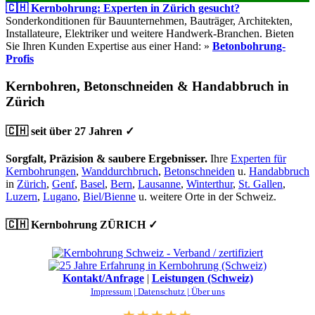
🇨🇭 Kernbohrung: Experten in Zürich gesucht?
Sonderkonditionen für Bauunternehmen, Bauträger, Architekten,
Installateure, Elektriker und weitere Handwerk-Branchen. Bieten
Sie Ihren Kunden Expertise aus einer Hand: »
Betonbohrung-
Profis
Kernbohren, Betonschneiden & Handabbruch in
Zürich
🇨🇭 seit über 27 Jahren ✓
Sorgfalt, Präzision & saubere Ergebnisser.
Ihre
Experten für
Kernbohrungen
,
Wanddurchbruch
,
Betonschneiden
u.
Handabbruch
in
Zürich
,
Genf
,
Basel
,
Bern
,
Lausanne
,
Winterthur
,
St. Gallen
,
Luzern
,
Lugano
,
Biel/Bienne
u. weitere Orte in der Schweiz.
🇨🇭 Kernbohrung ZÜRICH ✓
Kontakt/Anfrage
|
Leistungen (Schweiz)
Impressum |
Datenschutz |
Über uns