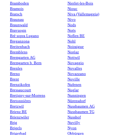
Bramboden
Nierlet-les-Bois
Bramois
Niouc
Bratsch
Niva (Vallemaggia)
Braunau
Nivo
Braunwald
Nods
Bravuogn
Noës
Brè sopra Lugano
Noflen BE
Breganzona
Nohl
Breitenbach
Noiraigue
Bremblens
Noréaz
Bremgarten AG
Nottwil
Bremgarten b. Bern
Novaggio
Brenles
Novalles
Breno
Novazzano
Brent
Noville
Brenzikofen
Nufenen
Bressaucourt
Nuglar
Bretigny-sur-Morrens
Nunningen
Bretonnières
Nürensdorf
Bretzwil
Nussbaumen AG
Brienz BE
Nussbaumen TG
Brienzwiler
Nusshof
Brig
Nuvilly
Brigels
Nyon
Brigerbad
Obbürgen