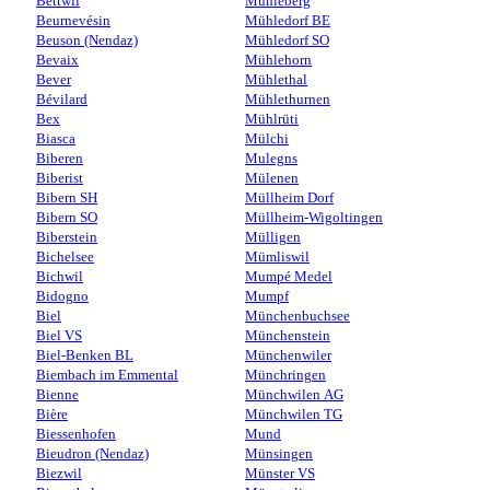
Bettwil
Mühleberg
Beurnevésin
Mühledorf BE
Beuson (Nendaz)
Mühledorf SO
Bevaix
Mühlehorn
Bever
Mühlethal
Bévilard
Mühlethurnen
Bex
Mühlrüti
Biasca
Mülchi
Biberen
Mulegns
Biberist
Mülenen
Bibern SH
Müllheim Dorf
Bibern SO
Müllheim-Wigoltingen
Biberstein
Mülligen
Bichelsee
Mümliswil
Bichwil
Mumpé Medel
Bidogno
Mumpf
Biel
Münchenbuchsee
Biel VS
Münchenstein
Biel-Benken BL
Münchenwiler
Biembach im Emmental
Münchringen
Bienne
Münchwilen AG
Bière
Münchwilen TG
Biessenhofen
Mund
Bieudron (Nendaz)
Münsingen
Biezwil
Münster VS