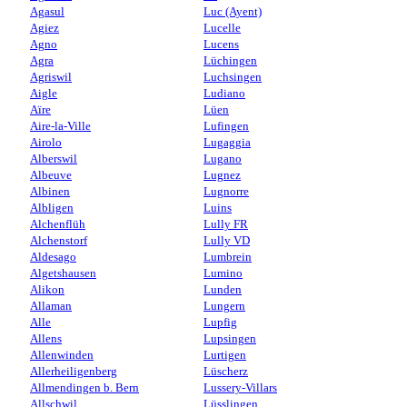
Agasul
Luc (Ayent)
Agiez
Lucelle
Agno
Lucens
Agra
Lüchingen
Agriswil
Luchsingen
Aigle
Ludiano
Aïre
Lüen
Aire-la-Ville
Lufingen
Airolo
Lugaggia
Alberswil
Lugano
Albeuve
Lugnez
Albinen
Lugnorre
Albligen
Luins
Alchenflüh
Lully FR
Alchenstorf
Lully VD
Aldesago
Lumbrein
Algetshausen
Lumino
Alikon
Lunden
Allaman
Lungern
Alle
Lupfig
Allens
Lupsingen
Allenwinden
Lurtigen
Allerheiligenberg
Lüscherz
Allmendingen b. Bern
Lussery-Villars
Allschwil
Lüsslingen