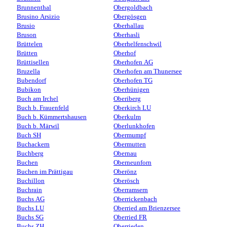
Brunnenthal
Obergoldbach
Brusino Arsizio
Obergösgen
Brusio
Oberhallau
Bruson
Oberhasli
Brüttelen
Oberhelfenschwil
Brütten
Oberhof
Brüttisellen
Oberhofen AG
Bruzella
Oberhofen am Thunersee
Bubendorf
Oberhofen TG
Bubikon
Oberhünigen
Buch am Irchel
Oberiberg
Buch b. Frauenfeld
Oberkirch LU
Buch b. Kümmertshausen
Oberkulm
Buch b. Märwil
Oberlunkhofen
Buch SH
Obermumpf
Buchackern
Obermutten
Buchberg
Obernau
Buchen
Oberneunforn
Buchen im Prättigau
Oberönz
Buchillon
Oberösch
Buchrain
Oberramsern
Buchs AG
Oberrickenbach
Buchs LU
Oberried am Brienzersee
Buchs SG
Oberried FR
Buchs ZH
Oberrieden