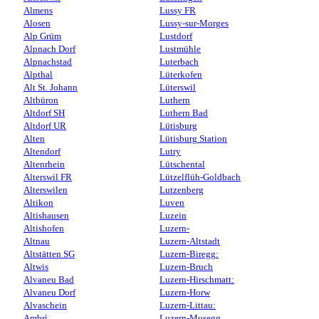
Almens
Lussy FR
Alosen
Lussy-sur-Morges
Alp Grüm
Lustdorf
Alpnach Dorf
Lustmühle
Alpnachstad
Luterbach
Alpthal
Lüterkofen
Alt St. Johann
Lüterswil
Altbüron
Luthern
Altdorf SH
Luthern Bad
Altdorf UR
Lütisburg
Alten
Lütisburg Station
Altendorf
Lutry
Altenrhein
Lütschental
Alterswil FR
Lützelflüh-Goldbach
Alterswilen
Lutzenberg
Altikon
Luven
Altishausen
Luzein
Altishofen
Luzern-
Altnau
Luzern-Altstadt
Altstätten SG
Luzern-Biregg:
Altwis
Luzern-Bruch
Alvaneu Bad
Luzern-Hirschmatt:
Alvaneu Dorf
Luzern-Horw
Alvaschein
Luzern-Littau:
Ambrì
Luzern-Musegg