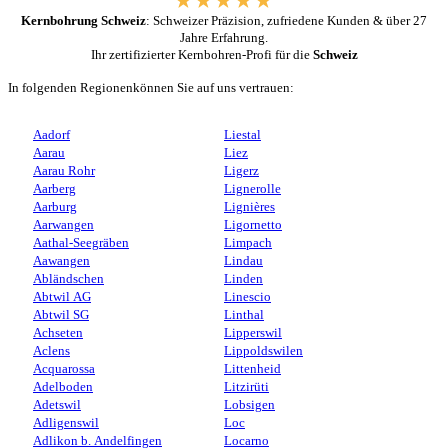
Kernbohrung Schweiz
: Schweizer Präzision, zufriedene Kunden & über 27
Jahre Erfahrung.
Ihr zertifizierter Kernbohren-Profi für die
Schweiz
In folgenden Regionenkönnen Sie auf uns vertrauen:
Aadorf
Liestal
Aarau
Liez
Aarau Rohr
Ligerz
Aarberg
Lignerolle
Aarburg
Lignières
Aarwangen
Ligornetto
Aathal-Seegräben
Limpach
Aawangen
Lindau
Abländschen
Linden
Abtwil AG
Linescio
Abtwil SG
Linthal
Achseten
Lipperswil
Aclens
Lippoldswilen
Acquarossa
Littenheid
Adelboden
Litzirüti
Adetswil
Lobsigen
Adligenswil
Loc
Adlikon b. Andelfingen
Locarno