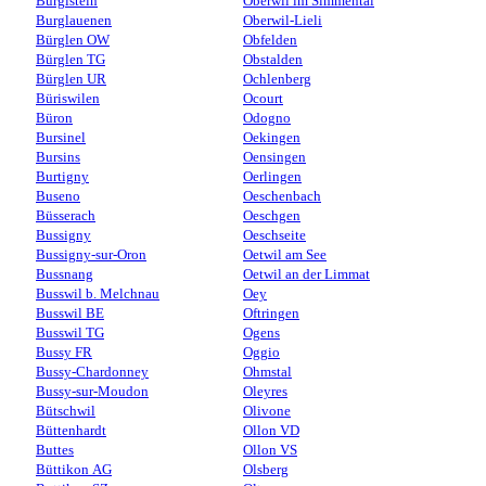
Burgistein
Oberwil im Simmental
Burglauenen
Oberwil-Lieli
Bürglen OW
Obfelden
Bürglen TG
Obstalden
Bürglen UR
Ochlenberg
Büriswilen
Ocourt
Büron
Odogno
Bursinel
Oekingen
Bursins
Oensingen
Burtigny
Oerlingen
Buseno
Oeschenbach
Büsserach
Oeschgen
Bussigny
Oeschseite
Bussigny-sur-Oron
Oetwil am See
Bussnang
Oetwil an der Limmat
Busswil b. Melchnau
Oey
Busswil BE
Oftringen
Busswil TG
Ogens
Bussy FR
Oggio
Bussy-Chardonney
Ohmstal
Bussy-sur-Moudon
Oleyres
Bütschwil
Olivone
Büttenhardt
Ollon VD
Buttes
Ollon VS
Büttikon AG
Olsberg