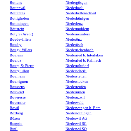
Bottens
Niedergösgen
Bottenwil
Niederhasli
Botterens
Niederhelfenschwil
Bottighofen
Niederhünigen
Bottmingen
Niederlenz
Böttstein
Niedermuhlern
Botyre (Ayent)
Niederneunforn
Boudevilliers
Niederönz
Boudry
Niederösch
Bougy-Villars
Niederrickenbach
Boulens
Niederried b. Interlaken
Bouloz
Niederried b. Kallnach
Bourg-St-Pierre
Niederrohrdorf
Bourguillon
Niederscherli
Bournens
Niederstetten
Bourrignon
Niederstocken
Boussens
Niederteufen
Bouveret
Niederurnen
Boveresse
Niederuzwil
Bovernier
Niederwald
Bowil
Niederwangen b. Bern
Bözberg
Niederweningen
Bözen
Niederwil AG
Braggio
Niederwil SG
Brail
Niederwil SO