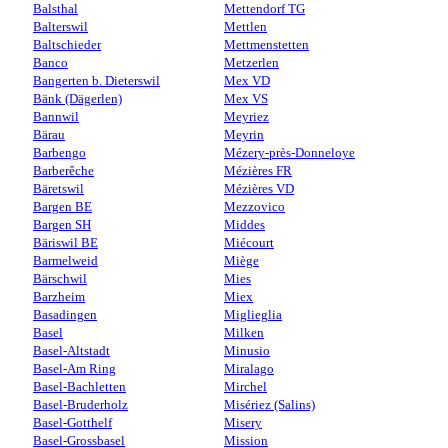
Balsthal
Mettendorf TG
Balterswil
Mettlen
Baltschieder
Mettmenstetten
Banco
Metzerlen
Bangerten b. Dieterswil
Mex VD
Bänk (Dägerlen)
Mex VS
Bannwil
Meyriez
Bärau
Meyrin
Barbengo
Mézery-près-Donneloye
Barberêche
Mézières FR
Bäretswil
Mézières VD
Bargen BE
Mezzovico
Bargen SH
Middes
Bäriswil BE
Miécourt
Barmelweid
Miège
Bärschwil
Mies
Barzheim
Miex
Basadingen
Miglieglia
Basel
Milken
Basel-Altstadt
Minusio
Basel-Am Ring
Miralago
Basel-Bachletten
Mirchel
Basel-Bruderholz
Misériez (Salins)
Basel-Gotthelf
Misery
Basel-Grossbasel
Mission