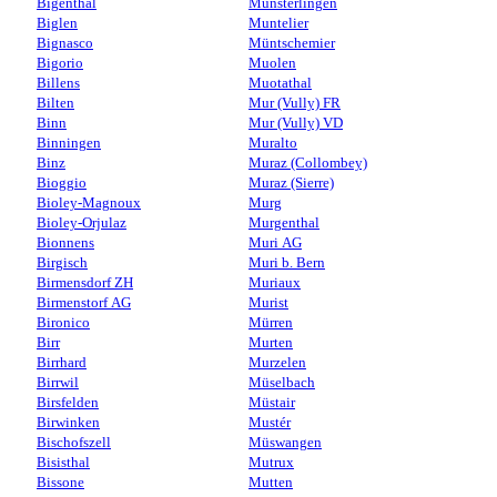
Bigenthal
Münsterlingen
Biglen
Muntelier
Bignasco
Müntschemier
Bigorio
Muolen
Billens
Muotathal
Bilten
Mur (Vully) FR
Binn
Mur (Vully) VD
Binningen
Muralto
Binz
Muraz (Collombey)
Bioggio
Muraz (Sierre)
Bioley-Magnoux
Murg
Bioley-Orjulaz
Murgenthal
Bionnens
Muri AG
Birgisch
Muri b. Bern
Birmensdorf ZH
Muriaux
Birmenstorf AG
Murist
Bironico
Mürren
Birr
Murten
Birrhard
Murzelen
Birrwil
Müselbach
Birsfelden
Müstair
Birwinken
Mustér
Bischofszell
Müswangen
Bisisthal
Mutrux
Bissone
Mutten