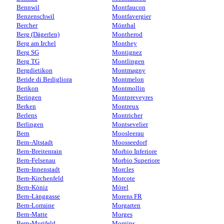
Bennwil
Montfaucon
Benzenschwil
Montfavergier
Bercher
Mönthal
Berg (Dägerlen)
Montherod
Berg am Irchel
Monthey
Berg SG
Montignez
Berg TG
Montlingen
Bergdietikon
Montmagny
Beride di Bedigliora
Montmelon
Berikon
Montmollin
Beringen
Montpreveyres
Berken
Montreux
Berlens
Montricher
Berlingen
Montsevelier
Bern
Moosleerau
Bern-Altstadt
Moosseedorf
Bern-Breitenrain
Morbio Inferiore
Bern-Felsenau
Morbio Superiore
Bern-Innenstadt
Morcles
Bern-Kirchenfeld
Morcote
Bern-Köniz
Mörel
Bern-Länggasse
Morens FR
Bern-Lorraine
Morgarten
Bern-Matte
Morges
Bern-Murifeld
Morgins