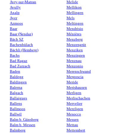
Avry-sur-Matran
Melide
Avully
Mellikon
Axalp
Mellingen
Ayer
Mels
Azmoos
Meltingen
Baar
Mendrisio
Baar (Nendaz)
Ménières
Bäch SZ
Menzberg
Bachenbülach
Menzengrüt
Bächli (Hemberg)
Menziken
Bachs
Menzingen
Bad Ragaz
Menznau
Bad Zurzach
Menzonio
Baden
Merenschwand
Baldegg
Mergoscia
Baldingen
Meride
Balerna
Merishausen
Balgach
Merligen
Ballaigues
Merlischachen
Ballens
Mervelier
Ballmoos
Merzligen
Ballwil
Mesocco
Balm b. Günsberg
Messen
Balm b. Messen
Mettau
Balmberg
Mettembert