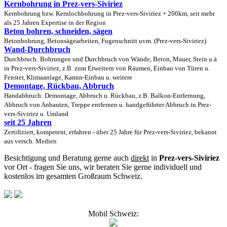
Kernbohrung in Prez-vers-Siviriez
Kernbohrung bzw. Kernlochbohrung in Prez-vers-Siviriez + 200km, seit mehr
als 25 Jahren Expertise in der Region
Beton bohren, schneiden, sägen
Betonbohrung, Betonsägearbeiten, Fugenschnitt uvm. (Prez-vers-Siviriez)
Wand-Durchbruch
Durchbruch: Bohrungen und Durchbruch von Wände, Beton, Mauer, Stein u.ä
in Prez-vers-Siviriez, z.B. zum Erweitern von Räumen, Einbau von Türen u.
Fenster, Klimaanlage, Kamin-Einbau u. weitere
Demontage, Rückbau, Abbruch
Handabbruch: Demontage, Abbruch u. Rückbau, z.B. Balkon-Entfernung,
Abbruch von Anbauten, Treppe entfernen u. handgeführter Abbruch in Prez-
vers-Siviriez u. Umland
seit 25 Jahren
Zertifiziert, kompetent, erfahren - über 25 Jahre für Prez-vers-Siviriez, bekannt
aus versch. Medien
Besichtigung und Beratung gerne auch
direkt
in
Prez-vers-Siviriez
vor Ort - fragen Sie uns, wir beraten Sie gerne individuell und
kostenlos im gesamten Großraum Schweiz.
Mobil Schweiz: