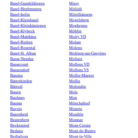
Basel-Gundeldingen
Missy
Basel-Hirzbrunnen
Mitlödi
Basel-Iselin
Mittelhäusern
Basel-Kleinbasel
Mogelsberg
Basel-Kleinhüningen
Moghegno
Basel-Klybeck
Möhlin
Basel-Matthäus
Moiry VD
Basel-Riehen
Molare
Basel-Rosental
Moleno
Basel-St. Alban
Moléson-sur-Gruyères
Basse-Nendaz
Molinis
Bassecourt
Mollens VD
Bassersdorf
Mollens VS
Bassins
Mollie-Margot
Bätterkinden
Mollis
Bättwil
Molondin
Bauen
Mols
Baulmes
Mon
Bauma
Mönchaltorf
Bavois
Moneto
Bazenheid
Monible
Beatenberg
Monnaz
Beckenried
Mont-Crosin
Bedano
Mont-de-Buttes
Bedigliora
Mont-la-Ville