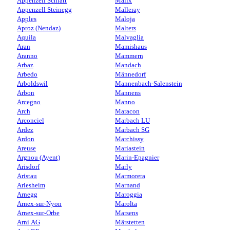
Appenzell Schlatt
Malix
Appenzell Steinegg
Malleray
Apples
Maloja
Aproz (Nendaz)
Malters
Aquila
Malvaglia
Aran
Mamishaus
Aranno
Mammern
Arbaz
Mandach
Arbedo
Männedorf
Arboldswil
Mannenbach-Salenstein
Arbon
Mannens
Arcegno
Manno
Arch
Maracon
Arconciel
Marbach LU
Ardez
Marbach SG
Ardon
Marchissy
Areuse
Mariastein
Argnou (Ayent)
Marin-Epagnier
Arisdorf
Marly
Aristau
Marmorera
Arlesheim
Marnand
Arnegg
Maroggia
Arnex-sur-Nyon
Marolta
Arnex-sur-Orbe
Marsens
Arni AG
Märstetten