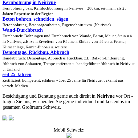
Kernbohrung in Neirivue
Kernbohrung bzw. Kernlochbohrung in Neirivue + 200km, seit mehr als 25
Jahren Expertise in der Region
Beton bohren, schneiden, sägen
Betonbohrung, Betonsägearbeiten, Fugenschnitt uvm. (Neirivue)
Wand-Durchbruch
Durchbruch: Bohrungen und Durchbruch von Wände, Beton, Mauer, Stein u.ä
in Neirivue, z.B. zum Erweitern von Räumen, Einbau von Türen u. Fenster,
Klimaanlage, Kamin-Einbau u. weitere
Demontage, Rückbau, Abbruch
Handabbruch: Demontage, Abbruch u. Rückbau, z.B. Balkon-Entfernung,
Abbruch von Anbauten, Treppe entfernen u. handgeführter Abbruch in Neirivue
u. Umland
seit 25 Jahren
Zertifiziert, kompetent, erfahren - über 25 Jahre für Neirivue, bekannt aus
versch. Medien
Besichtigung und Beratung gerne auch
direkt
in
Neirivue
vor Ort -
fragen Sie uns, wir beraten Sie gerne individuell und kostenlos im
gesamten Großraum Schweiz.
Mobil Schweiz: