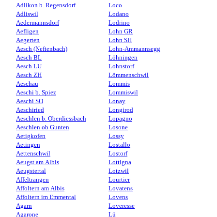
Adlikon b. Regensdorf
Loco
Adliswil
Lodano
Aedermannsdorf
Lodrino
Aefligen
Lohn GR
Aegerten
Lohn SH
Aesch (Neftenbach)
Lohn-Ammannsegg
Aesch BL
Löhningen
Aesch LU
Lohnstorf
Aesch ZH
Lömmenschwil
Aeschau
Lommis
Aeschi b. Spiez
Lommiswil
Aeschi SO
Lonay
Aeschiried
Longirod
Aeschlen b. Oberdiessbach
Lopagno
Aeschlen ob Gunten
Losone
Aetigkofen
Lossy
Aetingen
Lostallo
Aettenschwil
Lostorf
Aeugst am Albis
Lottigna
Aeugstertal
Lotzwil
Affeltrangen
Lourtier
Affoltern am Albis
Lovatens
Affoltern im Emmental
Lovens
Agarn
Loveresse
Agarone
Lü