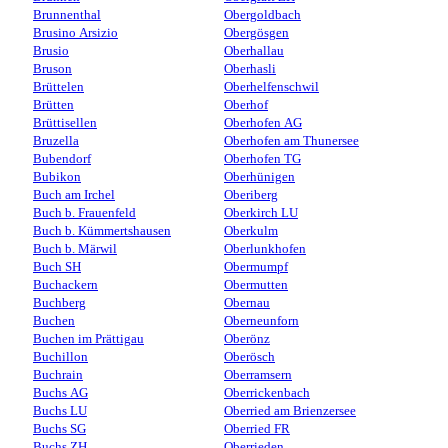
Brunnenthal
Obergoldbach
Brusino Arsizio
Obergösgen
Brusio
Oberhallau
Bruson
Oberhasli
Brüttelen
Oberhelfenschwil
Brütten
Oberhof
Brüttisellen
Oberhofen AG
Bruzella
Oberhofen am Thunersee
Bubendorf
Oberhofen TG
Bubikon
Oberhünigen
Buch am Irchel
Oberiberg
Buch b. Frauenfeld
Oberkirch LU
Buch b. Kümmertshausen
Oberkulm
Buch b. Märwil
Oberlunkhofen
Buch SH
Obermumpf
Buchackern
Obermutten
Buchberg
Obernau
Buchen
Oberneunforn
Buchen im Prättigau
Oberönz
Buchillon
Oberösch
Buchrain
Oberramsern
Buchs AG
Oberrickenbach
Buchs LU
Oberried am Brienzersee
Buchs SG
Oberried FR
Buchs ZH
Oberrieden