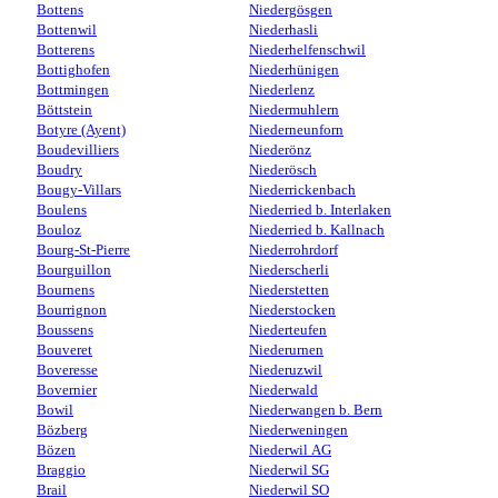
Bottens
Niedergösgen
Bottenwil
Niederhasli
Botterens
Niederhelfenschwil
Bottighofen
Niederhünigen
Bottmingen
Niederlenz
Böttstein
Niedermuhlern
Botyre (Ayent)
Niederneunforn
Boudevilliers
Niederönz
Boudry
Niederösch
Bougy-Villars
Niederrickenbach
Boulens
Niederried b. Interlaken
Bouloz
Niederried b. Kallnach
Bourg-St-Pierre
Niederrohrdorf
Bourguillon
Niederscherli
Bournens
Niederstetten
Bourrignon
Niederstocken
Boussens
Niederteufen
Bouveret
Niederurnen
Boveresse
Niederuzwil
Bovernier
Niederwald
Bowil
Niederwangen b. Bern
Bözberg
Niederweningen
Bözen
Niederwil AG
Braggio
Niederwil SG
Brail
Niederwil SO