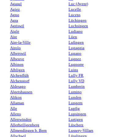
Agasul
Luc (Ayent)
Agiez
Lucelle
Agno
Lucens
Agra
Lüchingen
Agriswil
Luchsingen
Aigle
Ludiano
Aïre
Lüen
Aire-la-Ville
Lufingen
Airolo
Lugaggia
Alberswil
Lugano
Albeuve
Lugnez
Albinen
Lugnorre
Albligen
Luins
Alchenflüh
Lully FR
Alchenstorf
Lully VD
Aldesago
Lumbrein
Algetshausen
Lumino
Alikon
Lunden
Allaman
Lungern
Alle
Lupfig
Allens
Lupsingen
Allenwinden
Lurtigen
Allerheiligenberg
Lüscherz
Allmendingen b. Bern
Lussery-Villars
Allschwil
Lüsslingen