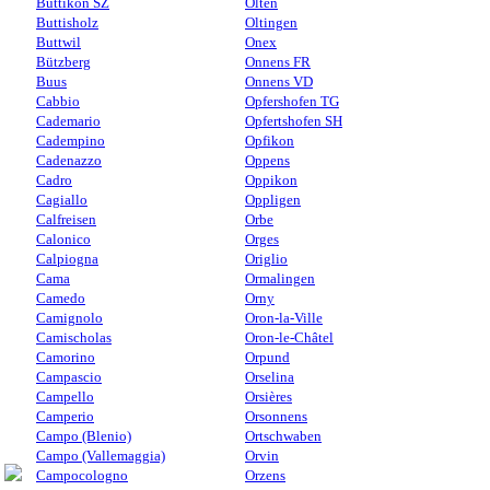
Buttikon SZ
Olten
Buttisholz
Oltingen
Buttwil
Onex
Bützberg
Onnens FR
Buus
Onnens VD
Cabbio
Opfershofen TG
Cademario
Opfertshofen SH
Cadempino
Opfikon
Cadenazzo
Oppens
Cadro
Oppikon
Cagiallo
Oppligen
Calfreisen
Orbe
Calonico
Orges
Calpiogna
Origlio
Cama
Ormalingen
Camedo
Orny
Camignolo
Oron-la-Ville
Camischolas
Oron-le-Châtel
Camorino
Orpund
Campascio
Orselina
Campello
Orsières
Camperio
Orsonnens
Campo (Blenio)
Ortschwaben
Campo (Vallemaggia)
Orvin
Campocologno
Orzens