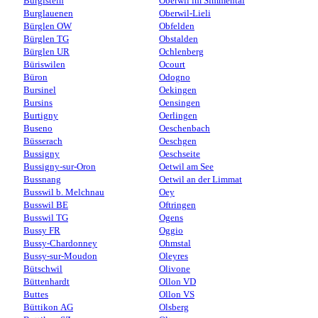
Burgistein
Oberwil im Simmental
Burglauenen
Oberwil-Lieli
Bürglen OW
Obfelden
Bürglen TG
Obstalden
Bürglen UR
Ochlenberg
Büriswilen
Ocourt
Büron
Odogno
Bursinel
Oekingen
Bursins
Oensingen
Burtigny
Oerlingen
Buseno
Oeschenbach
Büsserach
Oeschgen
Bussigny
Oeschseite
Bussigny-sur-Oron
Oetwil am See
Bussnang
Oetwil an der Limmat
Busswil b. Melchnau
Oey
Busswil BE
Oftringen
Busswil TG
Ogens
Bussy FR
Oggio
Bussy-Chardonney
Ohmstal
Bussy-sur-Moudon
Oleyres
Bütschwil
Olivone
Büttenhardt
Ollon VD
Buttes
Ollon VS
Büttikon AG
Olsberg