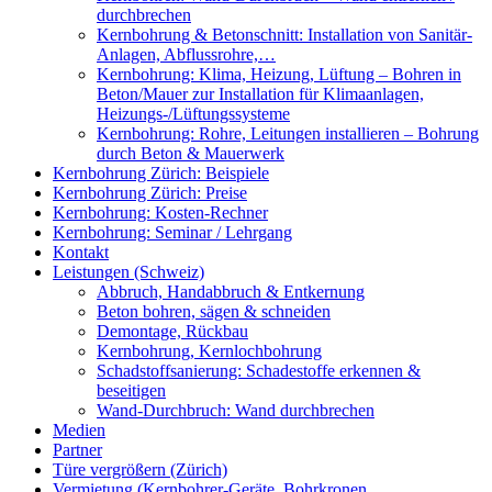
durchbrechen
Kernbohrung & Betonschnitt: Installation von Sanitär-
Anlagen, Abflussrohre,…
Kernbohrung: Klima, Heizung, Lüftung – Bohren in
Beton/Mauer zur Installation für Klimaanlagen,
Heizungs-/Lüftungssysteme
Kernbohrung: Rohre, Leitungen installieren – Bohrung
durch Beton & Mauerwerk
Kernbohrung Zürich: Beispiele
Kernbohrung Zürich: Preise
Kernbohrung: Kosten-Rechner
Kernbohrung: Seminar / Lehrgang
Kontakt
Leistungen (Schweiz)
Abbruch, Handabbruch & Entkernung
Beton bohren, sägen & schneiden
Demontage, Rückbau
Kernbohrung, Kernlochbohrung
Schadstoffsanierung: Schadestoffe erkennen &
beseitigen
Wand-Durchbruch: Wand durchbrechen
Medien
Partner
Türe vergrößern (Zürich)
Vermietung (Kernbohrer-Geräte, Bohrkronen