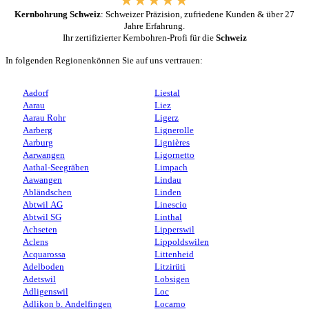
Kernbohrung Schweiz
: Schweizer Präzision, zufriedene Kunden & über 27
Jahre Erfahrung.
Ihr zertifizierter Kernbohren-Profi für die
Schweiz
In folgenden Regionenkönnen Sie auf uns vertrauen:
Aadorf
Liestal
Aarau
Liez
Aarau Rohr
Ligerz
Aarberg
Lignerolle
Aarburg
Lignières
Aarwangen
Ligornetto
Aathal-Seegräben
Limpach
Aawangen
Lindau
Abländschen
Linden
Abtwil AG
Linescio
Abtwil SG
Linthal
Achseten
Lipperswil
Aclens
Lippoldswilen
Acquarossa
Littenheid
Adelboden
Litzirüti
Adetswil
Lobsigen
Adligenswil
Loc
Adlikon b. Andelfingen
Locarno