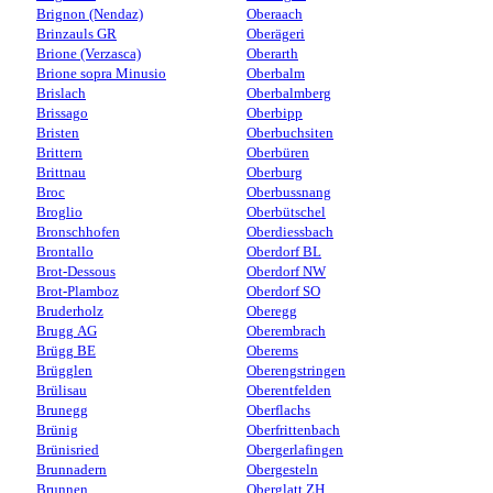
Brignon (Nendaz)
Oberaach
Brinzauls GR
Oberägeri
Brione (Verzasca)
Oberarth
Brione sopra Minusio
Oberbalm
Brislach
Oberbalmberg
Brissago
Oberbipp
Bristen
Oberbuchsiten
Brittern
Oberbüren
Brittnau
Oberburg
Broc
Oberbussnang
Broglio
Oberbütschel
Bronschhofen
Oberdiessbach
Brontallo
Oberdorf BL
Brot-Dessous
Oberdorf NW
Brot-Plamboz
Oberdorf SO
Bruderholz
Oberegg
Brugg AG
Oberembrach
Brügg BE
Oberems
Brügglen
Oberengstringen
Brülisau
Oberentfelden
Brunegg
Oberflachs
Brünig
Oberfrittenbach
Brünisried
Obergerlafingen
Brunnadern
Obergesteln
Brunnen
Oberglatt ZH