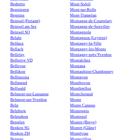
Bedretto
Mont-Soleil
Beggingen
Mont-sur-Rolle
Begnins
Mont-Tramelan
Beinwil (Freiamt)
Montagne-de-Courtelary
Beinwil am See
Montagne-de-Sonvilier
Beinwil SO
Montagnola
Belalp
Montagnon (Leytron)
Belfaux
Montagny-la-Ville
Bellach
Montagny-les-Monts
Bellelay
Montagny-près-Yverdon
Bellerive VD
Montalchez
Bellevue
Montana
Bellikon
Montaubion-Chardonney
Bellinzona
Montavon
Bellmund
Montbovon
Bellwald
Montbrelloz
Belmont-sur-Lausanne
Montcherand
Belmont-sur-Yverdon
Monte
Belp
Monte Carasso
Belpberg
Monteggio
Belprahon
Montenol
Benglen
Montet (Broye)
Benken SG
Montet (Glâne)
Benken ZH
Montévraz
Bennau
Montezillon