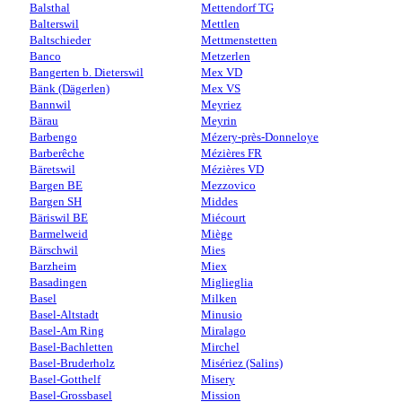
Balsthal
Mettendorf TG
Balterswil
Mettlen
Baltschieder
Mettmenstetten
Banco
Metzerlen
Bangerten b. Dieterswil
Mex VD
Bänk (Dägerlen)
Mex VS
Bannwil
Meyriez
Bärau
Meyrin
Barbengo
Mézery-près-Donneloye
Barberêche
Mézières FR
Bäretswil
Mézières VD
Bargen BE
Mezzovico
Bargen SH
Middes
Bäriswil BE
Miécourt
Barmelweid
Miège
Bärschwil
Mies
Barzheim
Miex
Basadingen
Miglieglia
Basel
Milken
Basel-Altstadt
Minusio
Basel-Am Ring
Miralago
Basel-Bachletten
Mirchel
Basel-Bruderholz
Misériez (Salins)
Basel-Gotthelf
Misery
Basel-Grossbasel
Mission