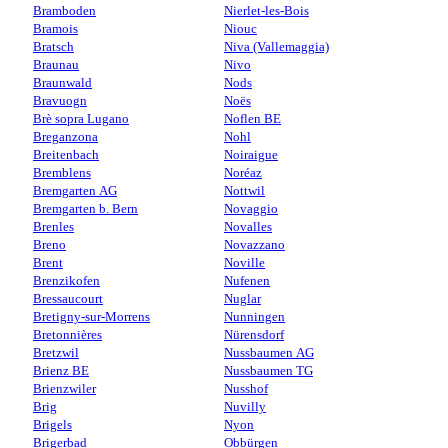
Bramboden
Nierlet-les-Bois
Bramois
Niouc
Bratsch
Niva (Vallemaggia)
Braunau
Nivo
Braunwald
Nods
Bravuogn
Noës
Brè sopra Lugano
Noflen BE
Breganzona
Nohl
Breitenbach
Noiraigue
Bremblens
Noréaz
Bremgarten AG
Nottwil
Bremgarten b. Bern
Novaggio
Brenles
Novalles
Breno
Novazzano
Brent
Noville
Brenzikofen
Nufenen
Bressaucourt
Nuglar
Bretigny-sur-Morrens
Nunningen
Bretonnières
Nürensdorf
Bretzwil
Nussbaumen AG
Brienz BE
Nussbaumen TG
Brienzwiler
Nusshof
Brig
Nuvilly
Brigels
Nyon
Brigerbad
Obbürgen