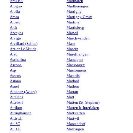
Arni BE
Marthalen
Arogno
Martherenges
Arolla
Martigny
Arosa
Martigny-Croix
Arosio
Martina
Arth
Martisberg
Arveyes
Märwil
Arvigo
Maschwanden
Arvillard (Salins)
Mase
Arzier-Le Muids
Masein
Arzo
Maseltrangen
Ascharina
Massagno
Ascona
Massongex
Asp
Massonnens
Assens
Mastrils
Astano
Mathod
Asuel
Mathon
Athenaz (Avusy)
Matran
Attalens
Matt
Attelwil
Matten (St. Stephan)
Attikon
Matten b. Interlaken
Attinghausen
Mattstetten
Attiswil
Mattwil
Au SG
Matzendorf
Au TG
Matzingen