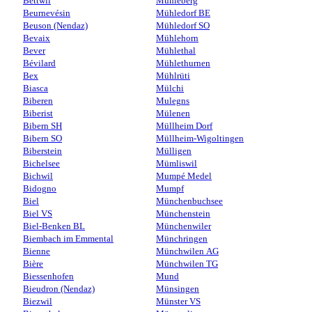
Bettwil
Mühleberg
Beurnevésin
Mühledorf BE
Beuson (Nendaz)
Mühledorf SO
Bevaix
Mühlehorn
Bever
Mühlethal
Bévilard
Mühlethurnen
Bex
Mühlrüti
Biasca
Mülchi
Biberen
Mulegns
Biberist
Mülenen
Bibern SH
Müllheim Dorf
Bibern SO
Müllheim-Wigoltingen
Biberstein
Mülligen
Bichelsee
Mümliswil
Bichwil
Mumpé Medel
Bidogno
Mumpf
Biel
Münchenbuchsee
Biel VS
Münchenstein
Biel-Benken BL
Münchenwiler
Biembach im Emmental
Münchringen
Bienne
Münchwilen AG
Bière
Münchwilen TG
Biessenhofen
Mund
Bieudron (Nendaz)
Münsingen
Biezwil
Münster VS