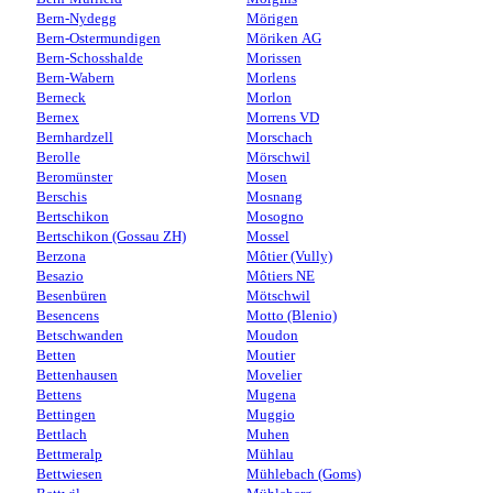
Bern-Nydegg
Mörigen
Bern-Ostermundigen
Möriken AG
Bern-Schosshalde
Morissen
Bern-Wabern
Morlens
Berneck
Morlon
Bernex
Morrens VD
Bernhardzell
Morschach
Berolle
Mörschwil
Beromünster
Mosen
Berschis
Mosnang
Bertschikon
Mosogno
Bertschikon (Gossau ZH)
Mossel
Berzona
Môtier (Vully)
Besazio
Môtiers NE
Besenbüren
Mötschwil
Besencens
Motto (Blenio)
Betschwanden
Moudon
Betten
Moutier
Bettenhausen
Movelier
Bettens
Mugena
Bettingen
Muggio
Bettlach
Muhen
Bettmeralp
Mühlau
Bettwiesen
Mühlebach (Goms)