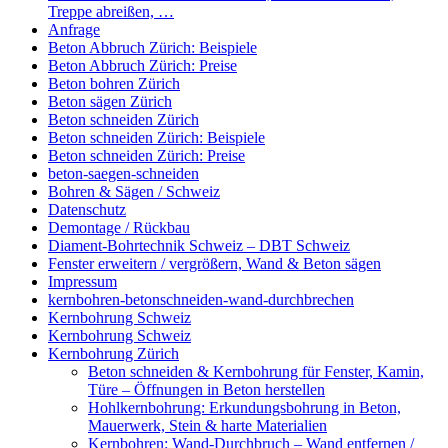
Treppe abreißen, …
Anfrage
Beton Abbruch Zürich: Beispiele
Beton Abbruch Zürich: Preise
Beton bohren Zürich
Beton sägen Zürich
Beton schneiden Zürich
Beton schneiden Zürich: Beispiele
Beton schneiden Zürich: Preise
beton-saegen-schneiden
Bohren & Sägen / Schweiz
Datenschutz
Demontage / Rückbau
Diament-Bohrtechnik Schweiz – DBT Schweiz
Fenster erweitern / vergrößern, Wand & Beton sägen
Impressum
kernbohren-betonschneiden-wand-durchbrechen
Kernbohrung Schweiz
Kernbohrung Schweiz
Kernbohrung Zürich
Beton schneiden & Kernbohrung für Fenster, Kamin,
Türe – Öffnungen in Beton herstellen
Hohlkernbohrung: Erkundungsbohrung in Beton,
Mauerwerk, Stein & harte Materialien
Kernbohren: Wand-Durchbruch – Wand entfernen /