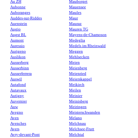
Au ZH
Mauborget
Aubonne
Mauensee
Auboranges
Maules
Auddes-sur-Riddes
Maur
Auenstein
Mauraz
Augio
Mauren TG
Augst BL
Mayens-de-Chamoson
Aumont
Medeglia
Auressio
Medels im Rheinwald
Aurigeno
Meggen
Auslikon
Mehlsecken
Ausserberg
Meien
Ausserbinn
Meienberg
Ausserferrera
Meienried
Auswil
Meierskappel
Autafond
Meikirch
Autavaux
Meilen
Autigny
Meinier
Auvernier
Meinisberg
Auw
Meiringen
Avegno
Meisterschwanden
Aven
Melano
Avenches
Melchnau
Avers
Melchsee-Frutt
Avry-devant-Pont
Melchtal