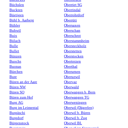
Büchslen
Oberriet SG
Buckten
Oberrindal
Büetigen
Oberrohrdorf
Bühl b. Aarberg
Oberrüti
Bühler
Obersaxen
Buhwil
Oberschan
Buix
Oberschrot
Bülach
Oberstammheim
Bulle
Obersteckholz
Bullet
Oberstetten
Bünzen
Oberstocken
Buochs
Oberterzen
Buonas
Oberthal
Bürchen
Oberurnen
Bure
Oberuzwil
Büren an der Aare
Obervaz
Büren NW
Oberwald
Büren SO
Oberwangen b. Bern
Büren zum Hof
Oberwangen TG
Burg AG
Oberweningen
Burg im Leimental
Oberwil (Dägerlen)
Burgäschi
Oberwil b. Büren
Burgdorf
Oberwil b. Zug
Bürgenstock
Oberwil BL