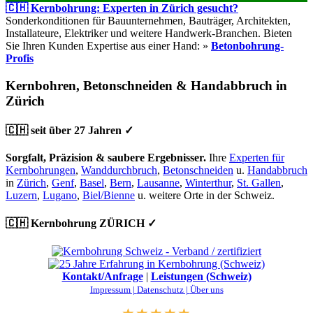
🇨🇭 Kernbohrung: Experten in Zürich gesucht?
Sonderkonditionen für Bauunternehmen, Bauträger, Architekten,
Installateure, Elektriker und weitere Handwerk-Branchen. Bieten
Sie Ihren Kunden Expertise aus einer Hand: »
Betonbohrung-
Profis
Kernbohren, Betonschneiden & Handabbruch in
Zürich
🇨🇭 seit über 27 Jahren ✓
Sorgfalt, Präzision & saubere Ergebnisser.
Ihre
Experten für
Kernbohrungen
,
Wanddurchbruch
,
Betonschneiden
u.
Handabbruch
in
Zürich
,
Genf
,
Basel
,
Bern
,
Lausanne
,
Winterthur
,
St. Gallen
,
Luzern
,
Lugano
,
Biel/Bienne
u. weitere Orte in der Schweiz.
🇨🇭 Kernbohrung ZÜRICH ✓
Kontakt/Anfrage
|
Leistungen (Schweiz)
Impressum |
Datenschutz |
Über uns