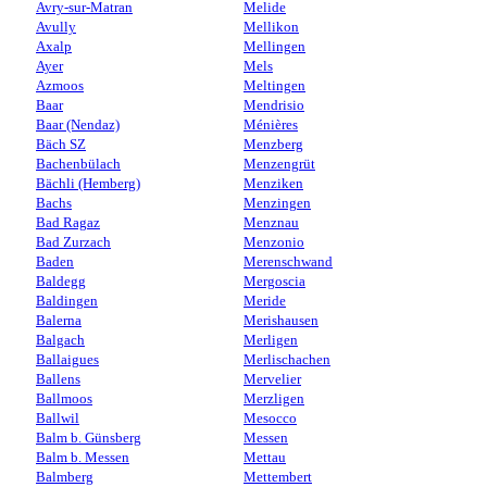
Avry-sur-Matran
Melide
Avully
Mellikon
Axalp
Mellingen
Ayer
Mels
Azmoos
Meltingen
Baar
Mendrisio
Baar (Nendaz)
Ménières
Bäch SZ
Menzberg
Bachenbülach
Menzengrüt
Bächli (Hemberg)
Menziken
Bachs
Menzingen
Bad Ragaz
Menznau
Bad Zurzach
Menzonio
Baden
Merenschwand
Baldegg
Mergoscia
Baldingen
Meride
Balerna
Merishausen
Balgach
Merligen
Ballaigues
Merlischachen
Ballens
Mervelier
Ballmoos
Merzligen
Ballwil
Mesocco
Balm b. Günsberg
Messen
Balm b. Messen
Mettau
Balmberg
Mettembert