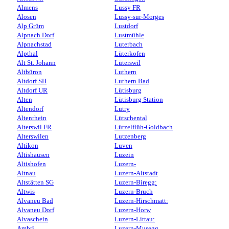
Almens
Lussy FR
Alosen
Lussy-sur-Morges
Alp Grüm
Lustdorf
Alpnach Dorf
Lustmühle
Alpnachstad
Luterbach
Alpthal
Lüterkofen
Alt St. Johann
Lüterswil
Altbüron
Luthern
Altdorf SH
Luthern Bad
Altdorf UR
Lütisburg
Alten
Lütisburg Station
Altendorf
Lutry
Altenrhein
Lütschental
Alterswil FR
Lützelflüh-Goldbach
Alterswilen
Lutzenberg
Altikon
Luven
Altishausen
Luzein
Altishofen
Luzern-
Altnau
Luzern-Altstadt
Altstätten SG
Luzern-Biregg:
Altwis
Luzern-Bruch
Alvaneu Bad
Luzern-Hirschmatt:
Alvaneu Dorf
Luzern-Horw
Alvaschein
Luzern-Littau:
Ambrì
Luzern-Musegg