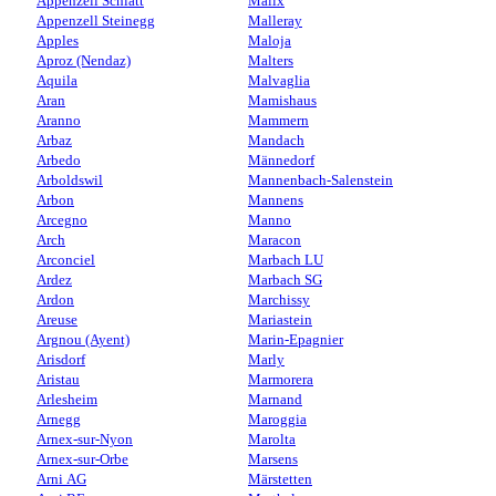
Appenzell Schlatt
Malix
Appenzell Steinegg
Malleray
Apples
Maloja
Aproz (Nendaz)
Malters
Aquila
Malvaglia
Aran
Mamishaus
Aranno
Mammern
Arbaz
Mandach
Arbedo
Männedorf
Arboldswil
Mannenbach-Salenstein
Arbon
Mannens
Arcegno
Manno
Arch
Maracon
Arconciel
Marbach LU
Ardez
Marbach SG
Ardon
Marchissy
Areuse
Mariastein
Argnou (Ayent)
Marin-Epagnier
Arisdorf
Marly
Aristau
Marmorera
Arlesheim
Marnand
Arnegg
Maroggia
Arnex-sur-Nyon
Marolta
Arnex-sur-Orbe
Marsens
Arni AG
Märstetten