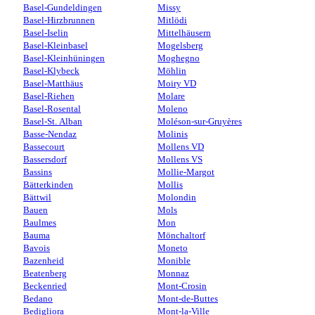
Basel-Gundeldingen
Missy
Basel-Hirzbrunnen
Mitlödi
Basel-Iselin
Mittelhäusern
Basel-Kleinbasel
Mogelsberg
Basel-Kleinhüningen
Moghegno
Basel-Klybeck
Möhlin
Basel-Matthäus
Moiry VD
Basel-Riehen
Molare
Basel-Rosental
Moleno
Basel-St. Alban
Moléson-sur-Gruyères
Basse-Nendaz
Molinis
Bassecourt
Mollens VD
Bassersdorf
Mollens VS
Bassins
Mollie-Margot
Bätterkinden
Mollis
Bättwil
Molondin
Bauen
Mols
Baulmes
Mon
Bauma
Mönchaltorf
Bavois
Moneto
Bazenheid
Monible
Beatenberg
Monnaz
Beckenried
Mont-Crosin
Bedano
Mont-de-Buttes
Bedigliora
Mont-la-Ville