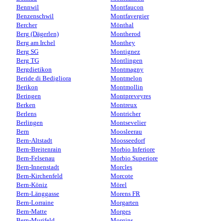
Bennwil
Montfaucon
Benzenschwil
Montfavergier
Bercher
Mönthal
Berg (Dägerlen)
Montherod
Berg am Irchel
Monthey
Berg SG
Montignez
Berg TG
Montlingen
Bergdietikon
Montmagny
Beride di Bedigliora
Montmelon
Berikon
Montmollin
Beringen
Montpreveyres
Berken
Montreux
Berlens
Montricher
Berlingen
Montsevelier
Bern
Moosleerau
Bern-Altstadt
Moosseedorf
Bern-Breitenrain
Morbio Inferiore
Bern-Felsenau
Morbio Superiore
Bern-Innenstadt
Morcles
Bern-Kirchenfeld
Morcote
Bern-Köniz
Mörel
Bern-Länggasse
Morens FR
Bern-Lorraine
Morgarten
Bern-Matte
Morges
Bern-Murifeld
Morgins