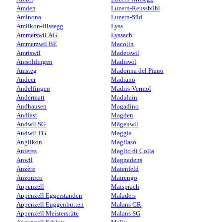
Amden
Luzern-Reussbühl
Aminona
Luzern-Süd
Amlikon-Bissegg
Lyss
Ammerswil AG
Lyssach
Ammerzwil BE
Macolin
Amriswil
Madetswil
Amsoldingen
Madiswil
Amsteg
Madonna del Piano
Andeer
Madrano
Andelfingen
Mädris-Vermol
Andermatt
Madulain
Andhausen
Magadino
Andiast
Magden
Andwil SG
Mägenwil
Andwil TG
Maggia
Anglikon
Magliaso
Anières
Maglio di Colla
Anwil
Magnedens
Anzère
Maienfeld
Anzonico
Mairengo
Appenzell
Maisprach
Appenzell Eggerstanden
Maladers
Appenzell Enggenhütten
Malans GR
Appenzell Meistersrüte
Malans SG