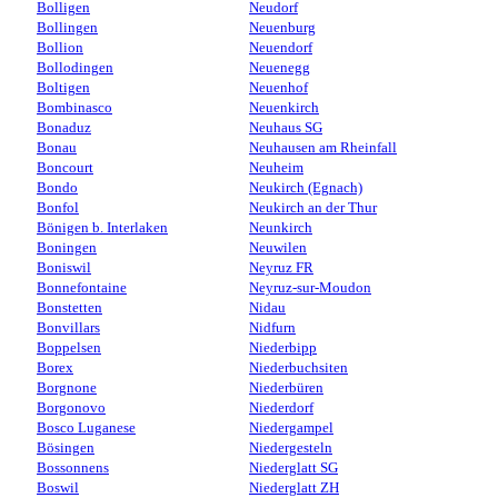
Bolligen
Neudorf
Bollingen
Neuenburg
Bollion
Neuendorf
Bollodingen
Neuenegg
Boltigen
Neuenhof
Bombinasco
Neuenkirch
Bonaduz
Neuhaus SG
Bonau
Neuhausen am Rheinfall
Boncourt
Neuheim
Bondo
Neukirch (Egnach)
Bonfol
Neukirch an der Thur
Bönigen b. Interlaken
Neunkirch
Boningen
Neuwilen
Boniswil
Neyruz FR
Bonnefontaine
Neyruz-sur-Moudon
Bonstetten
Nidau
Bonvillars
Nidfurn
Boppelsen
Niederbipp
Borex
Niederbuchsiten
Borgnone
Niederbüren
Borgonovo
Niederdorf
Bosco Luganese
Niedergampel
Bösingen
Niedergesteln
Bossonnens
Niederglatt SG
Boswil
Niederglatt ZH