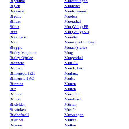
Bigenthal
Münsterlingen
Biglen
Muntelier
Bignasco
Müntschemier
Bigorio
Muolen
Billens
Muotathal
Bilten
Mur (Vully) FR
Binn
Mur (Vully) VD
Binningen
Muralto
Binz
Muraz (Collombey)
Bioggio
Muraz (Sierre)
Bioley-Magnoux
Murg
Bioley-Orjulaz
Murgenthal
Bionnens
Muri AG
Birgisch
Muri b. Bern
Birmensdorf ZH
Muriaux
Birmenstorf AG
Murist
Bironico
Mürren
Birr
Murten
Birrhard
Murzelen
Birrwil
Müselbach
Birsfelden
Müstair
Birwinken
Mustér
Bischofszell
Müswangen
Bisisthal
Mutrux
Bissone
Mutten