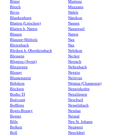
Bister
Muttenz
Bitsch
Muzzano
Bivio
Näfels
Blankenburg
Nänikon
Blatten (Lötschen)
Nassen
Blatten b. Naters
Nassenwil
Blauen
Naters
Blausee-Mitholz
Nax
Bleienbach
Naz
Bleiken b. Oberdiessbach
Nebikon
Blessens
Necker
Blignou (Ayent)
Neerach
Blitzingen
Neftenbach
Blonay
Neggio
Blumenstein
Neirivue
Böbikon
Némiaz (Chamoson)
Böckten
Nennigkofen
Bodio TI
Nenzlingen
Boécourt
Neschwil
Bofflens
Nesselnbach
Bogis-Bossey
Nesslau
Bogno
Netstal
Bôle
Neu St. Johann
Bolken
Neuägeri
Boll
Neuchâtel