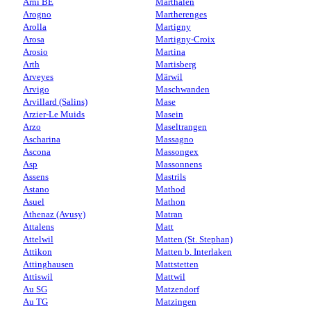
Arni BE
Marthalen
Arogno
Martherenges
Arolla
Martigny
Arosa
Martigny-Croix
Arosio
Martina
Arth
Martisberg
Arveyes
Märwil
Arvigo
Maschwanden
Arvillard (Salins)
Mase
Arzier-Le Muids
Masein
Arzo
Maseltrangen
Ascharina
Massagno
Ascona
Massongex
Asp
Massonnens
Assens
Mastrils
Astano
Mathod
Asuel
Mathon
Athenaz (Avusy)
Matran
Attalens
Matt
Attelwil
Matten (St. Stephan)
Attikon
Matten b. Interlaken
Attinghausen
Mattstetten
Attiswil
Mattwil
Au SG
Matzendorf
Au TG
Matzingen