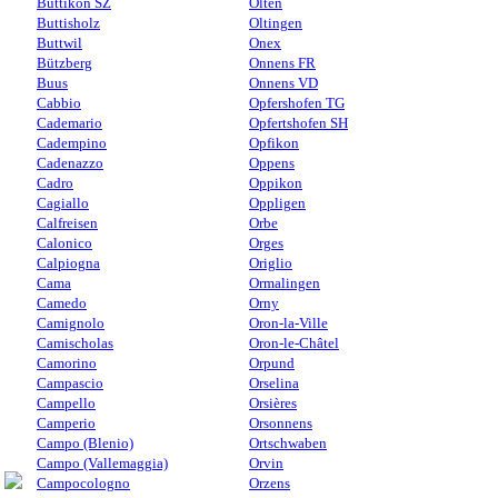
Buttikon SZ
Olten
Buttisholz
Oltingen
Buttwil
Onex
Bützberg
Onnens FR
Buus
Onnens VD
Cabbio
Opfershofen TG
Cademario
Opfertshofen SH
Cadempino
Opfikon
Cadenazzo
Oppens
Cadro
Oppikon
Cagiallo
Oppligen
Calfreisen
Orbe
Calonico
Orges
Calpiogna
Origlio
Cama
Ormalingen
Camedo
Orny
Camignolo
Oron-la-Ville
Camischolas
Oron-le-Châtel
Camorino
Orpund
Campascio
Orselina
Campello
Orsières
Camperio
Orsonnens
Campo (Blenio)
Ortschwaben
Campo (Vallemaggia)
Orvin
Campocologno
Orzens