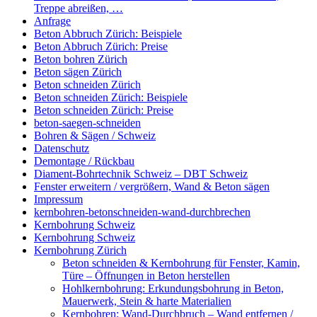
Treppe abreißen, …
Anfrage
Beton Abbruch Zürich: Beispiele
Beton Abbruch Zürich: Preise
Beton bohren Zürich
Beton sägen Zürich
Beton schneiden Zürich
Beton schneiden Zürich: Beispiele
Beton schneiden Zürich: Preise
beton-saegen-schneiden
Bohren & Sägen / Schweiz
Datenschutz
Demontage / Rückbau
Diament-Bohrtechnik Schweiz – DBT Schweiz
Fenster erweitern / vergrößern, Wand & Beton sägen
Impressum
kernbohren-betonschneiden-wand-durchbrechen
Kernbohrung Schweiz
Kernbohrung Schweiz
Kernbohrung Zürich
Beton schneiden & Kernbohrung für Fenster, Kamin,
Türe – Öffnungen in Beton herstellen
Hohlkernbohrung: Erkundungsbohrung in Beton,
Mauerwerk, Stein & harte Materialien
Kernbohren: Wand-Durchbruch – Wand entfernen /