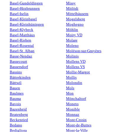
Basel-Gundeldingen
Missy
Basel-Hirzbrunnen
Mitlödi
Basel-Iselin
Mittelhäusern
Basel-Kleinbasel
Mogelsberg
Basel-Kleinhüningen
Moghegno
Basel-Klybeck
Möhlin
Basel-Matthäus
Moiry VD
Basel-Riehen
Molare
Basel-Rosental
Moleno
Basel-St. Alban
Moléson-sur-Gruyères
Basse-Nendaz
Molinis
Bassecourt
Mollens VD
Bassersdorf
Mollens VS
Bassins
Mollie-Margot
Bätterkinden
Mollis
Bättwil
Molondin
Bauen
Mols
Baulmes
Mon
Bauma
Mönchaltorf
Bavois
Moneto
Bazenheid
Monible
Beatenberg
Monnaz
Beckenried
Mont-Crosin
Bedano
Mont-de-Buttes
Bedigliora
Mont-la-Ville