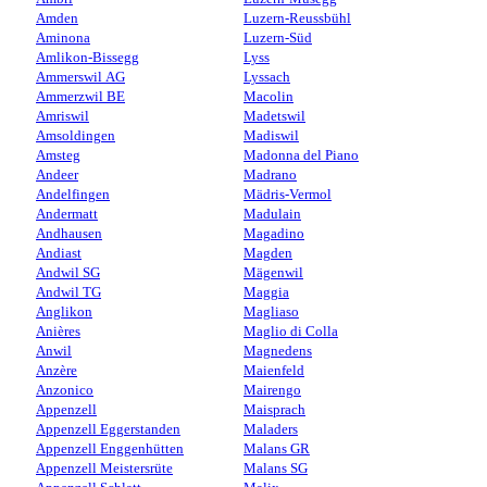
Amden
Luzern-Reussbühl
Aminona
Luzern-Süd
Amlikon-Bissegg
Lyss
Ammerswil AG
Lyssach
Ammerzwil BE
Macolin
Amriswil
Madetswil
Amsoldingen
Madiswil
Amsteg
Madonna del Piano
Andeer
Madrano
Andelfingen
Mädris-Vermol
Andermatt
Madulain
Andhausen
Magadino
Andiast
Magden
Andwil SG
Mägenwil
Andwil TG
Maggia
Anglikon
Magliaso
Anières
Maglio di Colla
Anwil
Magnedens
Anzère
Maienfeld
Anzonico
Mairengo
Appenzell
Maisprach
Appenzell Eggerstanden
Maladers
Appenzell Enggenhütten
Malans GR
Appenzell Meistersrüte
Malans SG