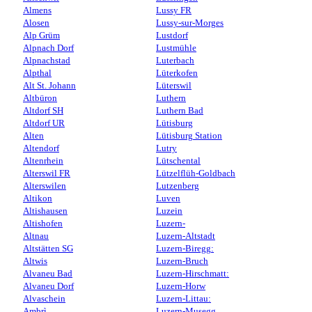
Almens
Lussy FR
Alosen
Lussy-sur-Morges
Alp Grüm
Lustdorf
Alpnach Dorf
Lustmühle
Alpnachstad
Luterbach
Alpthal
Lüterkofen
Alt St. Johann
Lüterswil
Altbüron
Luthern
Altdorf SH
Luthern Bad
Altdorf UR
Lütisburg
Alten
Lütisburg Station
Altendorf
Lutry
Altenrhein
Lütschental
Alterswil FR
Lützelflüh-Goldbach
Alterswilen
Lutzenberg
Altikon
Luven
Altishausen
Luzein
Altishofen
Luzern-
Altnau
Luzern-Altstadt
Altstätten SG
Luzern-Biregg:
Altwis
Luzern-Bruch
Alvaneu Bad
Luzern-Hirschmatt:
Alvaneu Dorf
Luzern-Horw
Alvaschein
Luzern-Littau:
Ambrì
Luzern-Musegg