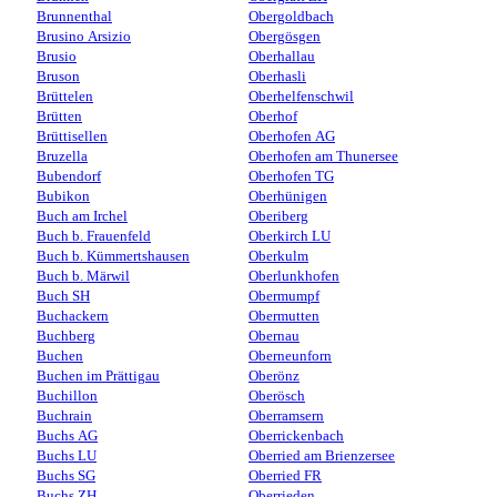
Brunnenthal
Obergoldbach
Brusino Arsizio
Obergösgen
Brusio
Oberhallau
Bruson
Oberhasli
Brüttelen
Oberhelfenschwil
Brütten
Oberhof
Brüttisellen
Oberhofen AG
Bruzella
Oberhofen am Thunersee
Bubendorf
Oberhofen TG
Bubikon
Oberhünigen
Buch am Irchel
Oberiberg
Buch b. Frauenfeld
Oberkirch LU
Buch b. Kümmertshausen
Oberkulm
Buch b. Märwil
Oberlunkhofen
Buch SH
Obermumpf
Buchackern
Obermutten
Buchberg
Obernau
Buchen
Oberneunforn
Buchen im Prättigau
Oberönz
Buchillon
Oberösch
Buchrain
Oberramsern
Buchs AG
Oberrickenbach
Buchs LU
Oberried am Brienzersee
Buchs SG
Oberried FR
Buchs ZH
Oberrieden