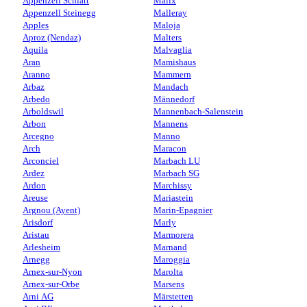
Appenzell Schlatt
Malix
Appenzell Steinegg
Malleray
Apples
Maloja
Aproz (Nendaz)
Malters
Aquila
Malvaglia
Aran
Mamishaus
Aranno
Mammern
Arbaz
Mandach
Arbedo
Männedorf
Arboldswil
Mannenbach-Salenstein
Arbon
Mannens
Arcegno
Manno
Arch
Maracon
Arconciel
Marbach LU
Ardez
Marbach SG
Ardon
Marchissy
Areuse
Mariastein
Argnou (Ayent)
Marin-Epagnier
Arisdorf
Marly
Aristau
Marmorera
Arlesheim
Marnand
Arnegg
Maroggia
Arnex-sur-Nyon
Marolta
Arnex-sur-Orbe
Marsens
Arni AG
Märstetten