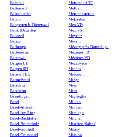
Balsthal
Mettendorf TG
Balterswil
Mettlen
Baltschieder
Mettmenstetten
Banco
Metzerlen
Bangerten b. Dieterswil
Mex VD
Bänk (Dägerlen)
Mex VS
Bannwil
Meyriez
Bärau
Meyrin
Barbengo
Mézery-près-Donneloye
Barberêche
Mézières FR
Bäretswil
Mézières VD
Bargen BE
Mezzovico
Bargen SH
Middes
Bäriswil BE
Miécourt
Barmelweid
Miège
Bärschwil
Mies
Barzheim
Miex
Basadingen
Miglieglia
Basel
Milken
Basel-Altstadt
Minusio
Basel-Am Ring
Miralago
Basel-Bachletten
Mirchel
Basel-Bruderholz
Misériez (Salins)
Basel-Gotthelf
Misery
Basel-Grossbasel
Mission