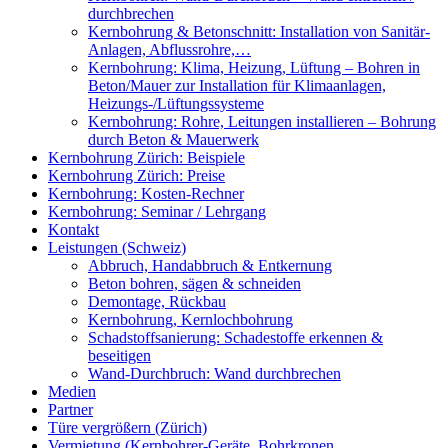
durchbrechen
Kernbohrung & Betonschnitt: Installation von Sanitär-
Anlagen, Abflussrohre,…
Kernbohrung: Klima, Heizung, Lüftung – Bohren in
Beton/Mauer zur Installation für Klimaanlagen,
Heizungs-/Lüftungssysteme
Kernbohrung: Rohre, Leitungen installieren – Bohrung
durch Beton & Mauerwerk
Kernbohrung Zürich: Beispiele
Kernbohrung Zürich: Preise
Kernbohrung: Kosten-Rechner
Kernbohrung: Seminar / Lehrgang
Kontakt
Leistungen (Schweiz)
Abbruch, Handabbruch & Entkernung
Beton bohren, sägen & schneiden
Demontage, Rückbau
Kernbohrung, Kernlochbohrung
Schadstoffsanierung: Schadestoffe erkennen &
beseitigen
Wand-Durchbruch: Wand durchbrechen
Medien
Partner
Türe vergrößern (Zürich)
Vermietung (Kernbohrer-Geräte, Bohrkronen