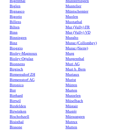
Bigenthal
Münsterlingen
Biglen
Muntelier
Bignasco
Müntschemier
Bigorio
Muolen
Billens
Muotathal
Bilten
Mur (Vully) FR
Binn
Mur (Vully) VD
Binningen
Muralto
Binz
Muraz (Collombey)
Bioggio
Muraz (Sierre)
Bioley-Magnoux
Murg
Bioley-Orjulaz
Murgenthal
Bionnens
Muri AG
Birgisch
Muri b. Bern
Birmensdorf ZH
Muriaux
Birmenstorf AG
Murist
Bironico
Mürren
Birr
Murten
Birrhard
Murzelen
Birrwil
Müselbach
Birsfelden
Müstair
Birwinken
Mustér
Bischofszell
Müswangen
Bisisthal
Mutrux
Bissone
Mutten