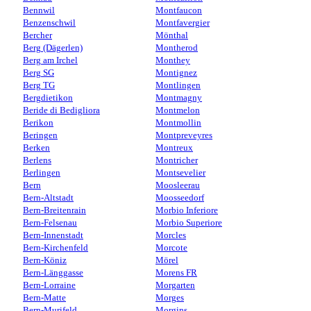
Bennwil
Montfaucon
Benzenschwil
Montfavergier
Bercher
Mönthal
Berg (Dägerlen)
Montherod
Berg am Irchel
Monthey
Berg SG
Montignez
Berg TG
Montlingen
Bergdietikon
Montmagny
Beride di Bedigliora
Montmelon
Berikon
Montmollin
Beringen
Montpreveyres
Berken
Montreux
Berlens
Montricher
Berlingen
Montsevelier
Bern
Moosleerau
Bern-Altstadt
Moosseedorf
Bern-Breitenrain
Morbio Inferiore
Bern-Felsenau
Morbio Superiore
Bern-Innenstadt
Morcles
Bern-Kirchenfeld
Morcote
Bern-Köniz
Mörel
Bern-Länggasse
Morens FR
Bern-Lorraine
Morgarten
Bern-Matte
Morges
Bern-Murifeld
Morgins