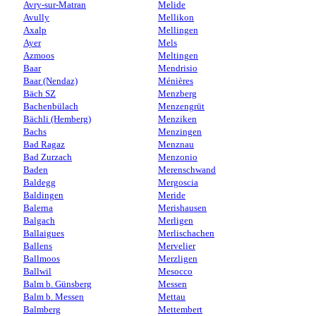
Avry-sur-Matran
Melide
Avully
Mellikon
Axalp
Mellingen
Ayer
Mels
Azmoos
Meltingen
Baar
Mendrisio
Baar (Nendaz)
Ménières
Bäch SZ
Menzberg
Bachenbülach
Menzengrüt
Bächli (Hemberg)
Menziken
Bachs
Menzingen
Bad Ragaz
Menznau
Bad Zurzach
Menzonio
Baden
Merenschwand
Baldegg
Mergoscia
Baldingen
Meride
Balerna
Merishausen
Balgach
Merligen
Ballaigues
Merlischachen
Ballens
Mervelier
Ballmoos
Merzligen
Ballwil
Mesocco
Balm b. Günsberg
Messen
Balm b. Messen
Mettau
Balmberg
Mettembert