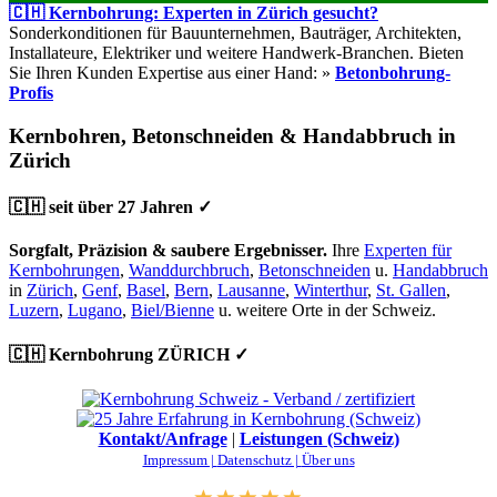
🇨🇭 Kernbohrung: Experten in Zürich gesucht?
Sonderkonditionen für Bauunternehmen, Bauträger, Architekten,
Installateure, Elektriker und weitere Handwerk-Branchen. Bieten
Sie Ihren Kunden Expertise aus einer Hand: »
Betonbohrung-
Profis
Kernbohren, Betonschneiden & Handabbruch in
Zürich
🇨🇭 seit über 27 Jahren ✓
Sorgfalt, Präzision & saubere Ergebnisser.
Ihre
Experten für
Kernbohrungen
,
Wanddurchbruch
,
Betonschneiden
u.
Handabbruch
in
Zürich
,
Genf
,
Basel
,
Bern
,
Lausanne
,
Winterthur
,
St. Gallen
,
Luzern
,
Lugano
,
Biel/Bienne
u. weitere Orte in der Schweiz.
🇨🇭 Kernbohrung ZÜRICH ✓
Kontakt/Anfrage
|
Leistungen (Schweiz)
Impressum |
Datenschutz |
Über uns