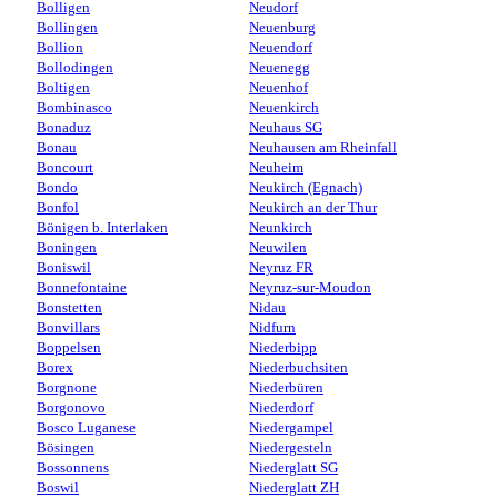
Bolligen
Neudorf
Bollingen
Neuenburg
Bollion
Neuendorf
Bollodingen
Neuenegg
Boltigen
Neuenhof
Bombinasco
Neuenkirch
Bonaduz
Neuhaus SG
Bonau
Neuhausen am Rheinfall
Boncourt
Neuheim
Bondo
Neukirch (Egnach)
Bonfol
Neukirch an der Thur
Bönigen b. Interlaken
Neunkirch
Boningen
Neuwilen
Boniswil
Neyruz FR
Bonnefontaine
Neyruz-sur-Moudon
Bonstetten
Nidau
Bonvillars
Nidfurn
Boppelsen
Niederbipp
Borex
Niederbuchsiten
Borgnone
Niederbüren
Borgonovo
Niederdorf
Bosco Luganese
Niedergampel
Bösingen
Niedergesteln
Bossonnens
Niederglatt SG
Boswil
Niederglatt ZH