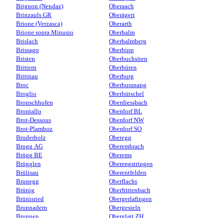
Brignon (Nendaz)
Oberaach
Brinzauls GR
Oberägeri
Brione (Verzasca)
Oberarth
Brione sopra Minusio
Oberbalm
Brislach
Oberbalmberg
Brissago
Oberbipp
Bristen
Oberbuchsiten
Brittern
Oberbüren
Brittnau
Oberburg
Broc
Oberbussnang
Broglio
Oberbütschel
Bronschhofen
Oberdiessbach
Brontallo
Oberdorf BL
Brot-Dessous
Oberdorf NW
Brot-Plamboz
Oberdorf SO
Bruderholz
Oberegg
Brugg AG
Oberembrach
Brügg BE
Oberems
Brügglen
Oberengstringen
Brülisau
Oberentfelden
Brunegg
Oberflachs
Brünig
Oberfrittenbach
Brünisried
Obergerlafingen
Brunnadern
Obergesteln
Brunnen
Oberglatt ZH