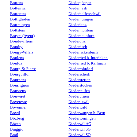
Bottens
Niedergösgen
Bottenwil
Niederhasli
Botterens
Niederhelfenschwil
Bottighofen
Niederhünigen
Bottmingen
Niederlenz
Böttstein
Niedermuhlern
Botyre (Ayent)
Niederneunforn
Boudevilliers
Niederönz
Boudry
Niederösch
Bougy-Villars
Niederrickenbach
Boulens
Niederried b. Interlaken
Bouloz
Niederried b. Kallnach
Bourg-St-Pierre
Niederrohrdorf
Bourguillon
Niederscherli
Bournens
Niederstetten
Bourrignon
Niederstocken
Boussens
Niederteufen
Bouveret
Niederurnen
Boveresse
Niederuzwil
Bovernier
Niederwald
Bowil
Niederwangen b. Bern
Bözberg
Niederweningen
Bözen
Niederwil AG
Braggio
Niederwil SG
Brail
Niederwil SO