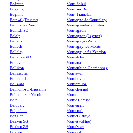
Bedretto
Mont-Soleil
Beggingen
Mont-sur-Rolle
Begnins
Mont-Tramelan
Beinwil (Freiamt)
Montagne-de-Courtelary
Beinwil am See
Montagne-de-Sonvilier
Beinwil SO
Montagnola
Belalp
Montagnon (Leytron)
Belfaux
Montagny-la-Ville
Bellach
Montagny-les-Monts
Bellelay
Montagny-près-Yverdon
Bellerive VD
Montalchez
Bellevue
Montana
Bellikon
Montaubion-Chardonney
Bellinzona
Montavon
Bellmund
Montbovon
Bellwald
Montbrelloz
Belmont-sur-Lausanne
Montcherand
Belmont-sur-Yverdon
Monte
Belp
Monte Carasso
Belpberg
Monteggio
Belprahon
Montenol
Benglen
Montet (Broye)
Benken SG
Montet (Glâne)
Benken ZH
Montévraz
Bennau
Montezillon