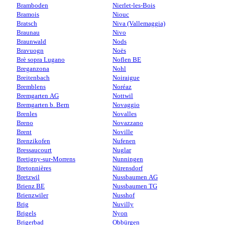
Bramboden
Nierlet-les-Bois
Bramois
Niouc
Bratsch
Niva (Vallemaggia)
Braunau
Nivo
Braunwald
Nods
Bravuogn
Noës
Brè sopra Lugano
Noflen BE
Breganzona
Nohl
Breitenbach
Noiraigue
Bremblens
Noréaz
Bremgarten AG
Nottwil
Bremgarten b. Bern
Novaggio
Brenles
Novalles
Breno
Novazzano
Brent
Noville
Brenzikofen
Nufenen
Bressaucourt
Nuglar
Bretigny-sur-Morrens
Nunningen
Bretonnières
Nürensdorf
Bretzwil
Nussbaumen AG
Brienz BE
Nussbaumen TG
Brienzwiler
Nusshof
Brig
Nuvilly
Brigels
Nyon
Brigerbad
Obbürgen