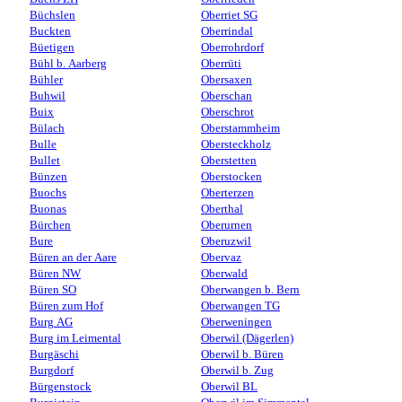
Büchslen
Oberriet SG
Buckten
Oberrindal
Büetigen
Oberrohrdorf
Bühl b. Aarberg
Oberrüti
Bühler
Obersaxen
Buhwil
Oberschan
Buix
Oberschrot
Bülach
Oberstammheim
Bulle
Obersteckholz
Bullet
Oberstetten
Bünzen
Oberstocken
Buochs
Oberterzen
Buonas
Oberthal
Bürchen
Oberurnen
Bure
Oberuzwil
Büren an der Aare
Obervaz
Büren NW
Oberwald
Büren SO
Oberwangen b. Bern
Büren zum Hof
Oberwangen TG
Burg AG
Oberweningen
Burg im Leimental
Oberwil (Dägerlen)
Burgäschi
Oberwil b. Büren
Burgdorf
Oberwil b. Zug
Bürgenstock
Oberwil BL