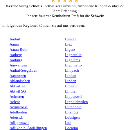
Kernbohrung Schweiz
: Schweizer Präzision, zufriedene Kunden & über 27
Jahre Erfahrung.
Ihr zertifizierter Kernbohren-Profi für die
Schweiz
In folgenden Regionenkönnen Sie auf uns vertrauen:
Aadorf
Liestal
Aarau
Liez
Aarau Rohr
Ligerz
Aarberg
Lignerolle
Aarburg
Lignières
Aarwangen
Ligornetto
Aathal-Seegräben
Limpach
Aawangen
Lindau
Abländschen
Linden
Abtwil AG
Linescio
Abtwil SG
Linthal
Achseten
Lipperswil
Aclens
Lippoldswilen
Acquarossa
Littenheid
Adelboden
Litzirüti
Adetswil
Lobsigen
Adligenswil
Loc
Adlikon b. Andelfingen
Locarno