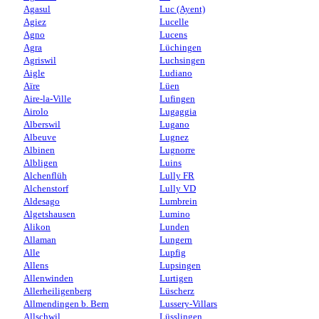
Agasul
Luc (Ayent)
Agiez
Lucelle
Agno
Lucens
Agra
Lüchingen
Agriswil
Luchsingen
Aigle
Ludiano
Aïre
Lüen
Aire-la-Ville
Lufingen
Airolo
Lugaggia
Alberswil
Lugano
Albeuve
Lugnez
Albinen
Lugnorre
Albligen
Luins
Alchenflüh
Lully FR
Alchenstorf
Lully VD
Aldesago
Lumbrein
Algetshausen
Lumino
Alikon
Lunden
Allaman
Lungern
Alle
Lupfig
Allens
Lupsingen
Allenwinden
Lurtigen
Allerheiligenberg
Lüscherz
Allmendingen b. Bern
Lussery-Villars
Allschwil
Lüsslingen