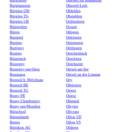
Burgistein
Oberwil im Simmental
Burglauenen
Oberwil-Lieli
Bürglen OW
Obfelden
Bürglen TG
Obstalden
Bürglen UR
Ochlenberg
Büriswilen
Ocourt
Büron
Odogno
Bursinel
Oekingen
Bursins
Oensingen
Burtigny
Oerlingen
Buseno
Oeschenbach
Büsserach
Oeschgen
Bussigny
Oeschseite
Bussigny-sur-Oron
Oetwil am See
Bussnang
Oetwil an der Limmat
Busswil b. Melchnau
Oey
Busswil BE
Oftringen
Busswil TG
Ogens
Bussy FR
Oggio
Bussy-Chardonney
Ohmstal
Bussy-sur-Moudon
Oleyres
Bütschwil
Olivone
Büttenhardt
Ollon VD
Buttes
Ollon VS
Büttikon AG
Olsberg