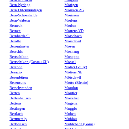
Bern-Nydegg
Mörigen
Bern-Ostermundigen
Möriken AG
Bern-Schosshalde
Morissen
Bern-Wabern
Morlens
Berneck
Morlon
Bernex
Morrens VD
Bernhardzell
Morschach
Berolle
Mörschwil
Beromünster
Mosen
Berschis
Mosnang
Bertschikon
Mosogno
Bertschikon (Gossau ZH)
Mossel
Berzona
Môtier (Vully)
Besazio
Môtiers NE
Besenbüren
Mötschwil
Besencens
Motto (Blenio)
Betschwanden
Moudon
Betten
Moutier
Bettenhausen
Movelier
Bettens
Mugena
Bettingen
Muggio
Bettlach
Muhen
Bettmeralp
Mühlau
Bettwiesen
Mühlebach (Goms)