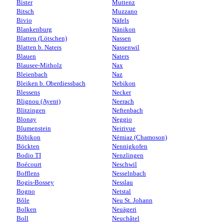
Bister
Muttenz
Bitsch
Muzzano
Bivio
Näfels
Blankenburg
Nänikon
Blatten (Lötschen)
Nassen
Blatten b. Naters
Nassenwil
Blauen
Naters
Blausee-Mitholz
Nax
Bleienbach
Naz
Bleiken b. Oberdiessbach
Nebikon
Blessens
Necker
Blignou (Ayent)
Neerach
Blitzingen
Neftenbach
Blonay
Neggio
Blumenstein
Neirivue
Böbikon
Némiaz (Chamoson)
Böckten
Nennigkofen
Bodio TI
Nenzlingen
Boécourt
Neschwil
Bofflens
Nesselnbach
Bogis-Bossey
Nesslau
Bogno
Netstal
Bôle
Neu St. Johann
Bolken
Neuägeri
Boll
Neuchâtel