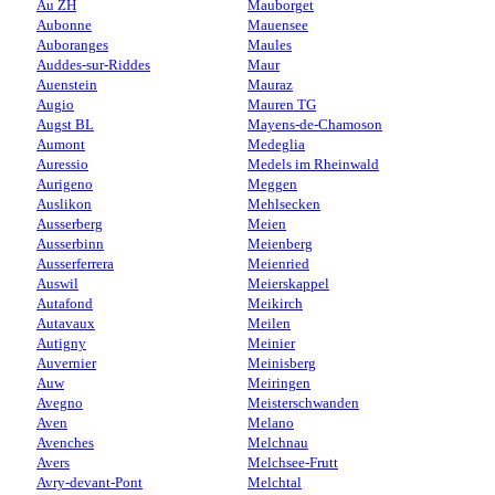
Au ZH
Mauborget
Aubonne
Mauensee
Auboranges
Maules
Auddes-sur-Riddes
Maur
Auenstein
Mauraz
Augio
Mauren TG
Augst BL
Mayens-de-Chamoson
Aumont
Medeglia
Auressio
Medels im Rheinwald
Aurigeno
Meggen
Auslikon
Mehlsecken
Ausserberg
Meien
Ausserbinn
Meienberg
Ausserferrera
Meienried
Auswil
Meierskappel
Autafond
Meikirch
Autavaux
Meilen
Autigny
Meinier
Auvernier
Meinisberg
Auw
Meiringen
Avegno
Meisterschwanden
Aven
Melano
Avenches
Melchnau
Avers
Melchsee-Frutt
Avry-devant-Pont
Melchtal