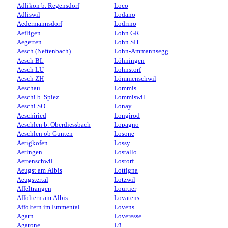
Adlikon b. Regensdorf
Loco
Adliswil
Lodano
Aedermannsdorf
Lodrino
Aefligen
Lohn GR
Aegerten
Lohn SH
Aesch (Neftenbach)
Lohn-Ammannsegg
Aesch BL
Löhningen
Aesch LU
Lohnstorf
Aesch ZH
Lömmenschwil
Aeschau
Lommis
Aeschi b. Spiez
Lommiswil
Aeschi SO
Lonay
Aeschiried
Longirod
Aeschlen b. Oberdiessbach
Lopagno
Aeschlen ob Gunten
Losone
Aetigkofen
Lossy
Aetingen
Lostallo
Aettenschwil
Lostorf
Aeugst am Albis
Lottigna
Aeugstertal
Lotzwil
Affeltrangen
Lourtier
Affoltern am Albis
Lovatens
Affoltern im Emmental
Lovens
Agarn
Loveresse
Agarone
Lü