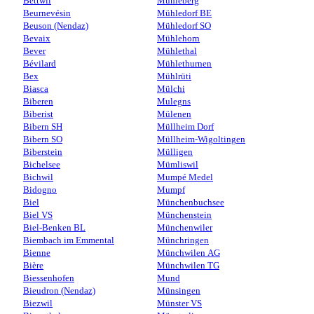
Bettwil
Mühleberg
Beurnevésin
Mühledorf BE
Beuson (Nendaz)
Mühledorf SO
Bevaix
Mühlehorn
Bever
Mühlethal
Bévilard
Mühlethurnen
Bex
Mühlrüti
Biasca
Mülchi
Biberen
Mulegns
Biberist
Mülenen
Bibern SH
Müllheim Dorf
Bibern SO
Müllheim-Wigoltingen
Biberstein
Mülligen
Bichelsee
Mümliswil
Bichwil
Mumpé Medel
Bidogno
Mumpf
Biel
Münchenbuchsee
Biel VS
Münchenstein
Biel-Benken BL
Münchenwiler
Biembach im Emmental
Münchringen
Bienne
Münchwilen AG
Bière
Münchwilen TG
Biessenhofen
Mund
Bieudron (Nendaz)
Münsingen
Biezwil
Münster VS