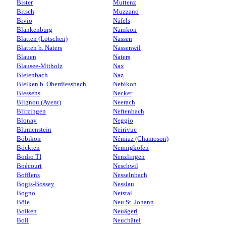
Bister
Muttenz
Bitsch
Muzzano
Bivio
Näfels
Blankenburg
Nänikon
Blatten (Lötschen)
Nassen
Blatten b. Naters
Nassenwil
Blauen
Naters
Blausee-Mitholz
Nax
Bleienbach
Naz
Bleiken b. Oberdiessbach
Nebikon
Blessens
Necker
Blignou (Ayent)
Neerach
Blitzingen
Neftenbach
Blonay
Neggio
Blumenstein
Neirivue
Böbikon
Némiaz (Chamoson)
Böckten
Nennigkofen
Bodio TI
Nenzlingen
Boécourt
Neschwil
Bofflens
Nesselnbach
Bogis-Bossey
Nesslau
Bogno
Netstal
Bôle
Neu St. Johann
Bolken
Neuägeri
Boll
Neuchâtel