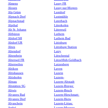
Almens
Lussy FR
Alosen
Lussy-sur-Morges
Alp Grüm
Lustdorf
Alpnach Dorf
Lustmühle
Alpnachstad
Luterbach
Alpthal
Lüterkofen
Alt St. Johann
Lüterswil
Altbüron
Luthern
Altdorf SH
Luthern Bad
Altdorf UR
Lütisburg
Alten
Lütisburg Station
Altendorf
Lutry
Altenrhein
Lütschental
Alterswil FR
Lützelflüh-Goldbach
Alterswilen
Lutzenberg
Altikon
Luven
Altishausen
Luzein
Altishofen
Luzern-
Altnau
Luzern-Altstadt
Altstätten SG
Luzern-Biregg:
Altwis
Luzern-Bruch
Alvaneu Bad
Luzern-Hirschmatt:
Alvaneu Dorf
Luzern-Horw
Alvaschein
Luzern-Littau:
Ambrì
Luzern-Musegg