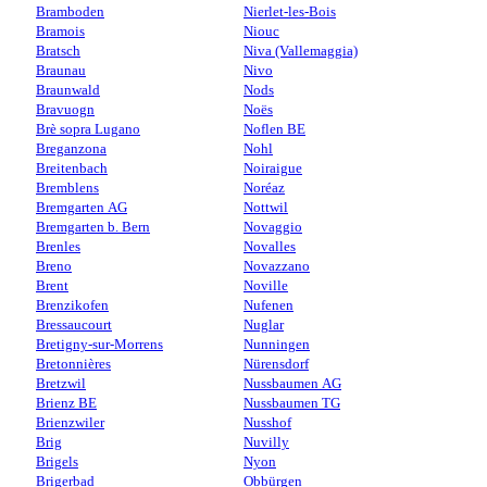
Bramboden
Nierlet-les-Bois
Bramois
Niouc
Bratsch
Niva (Vallemaggia)
Braunau
Nivo
Braunwald
Nods
Bravuogn
Noës
Brè sopra Lugano
Noflen BE
Breganzona
Nohl
Breitenbach
Noiraigue
Bremblens
Noréaz
Bremgarten AG
Nottwil
Bremgarten b. Bern
Novaggio
Brenles
Novalles
Breno
Novazzano
Brent
Noville
Brenzikofen
Nufenen
Bressaucourt
Nuglar
Bretigny-sur-Morrens
Nunningen
Bretonnières
Nürensdorf
Bretzwil
Nussbaumen AG
Brienz BE
Nussbaumen TG
Brienzwiler
Nusshof
Brig
Nuvilly
Brigels
Nyon
Brigerbad
Obbürgen