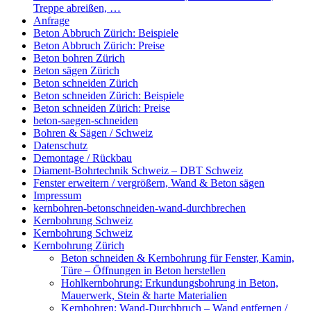
Treppe abreißen, …
Anfrage
Beton Abbruch Zürich: Beispiele
Beton Abbruch Zürich: Preise
Beton bohren Zürich
Beton sägen Zürich
Beton schneiden Zürich
Beton schneiden Zürich: Beispiele
Beton schneiden Zürich: Preise
beton-saegen-schneiden
Bohren & Sägen / Schweiz
Datenschutz
Demontage / Rückbau
Diament-Bohrtechnik Schweiz – DBT Schweiz
Fenster erweitern / vergrößern, Wand & Beton sägen
Impressum
kernbohren-betonschneiden-wand-durchbrechen
Kernbohrung Schweiz
Kernbohrung Schweiz
Kernbohrung Zürich
Beton schneiden & Kernbohrung für Fenster, Kamin,
Türe – Öffnungen in Beton herstellen
Hohlkernbohrung: Erkundungsbohrung in Beton,
Mauerwerk, Stein & harte Materialien
Kernbohren: Wand-Durchbruch – Wand entfernen /