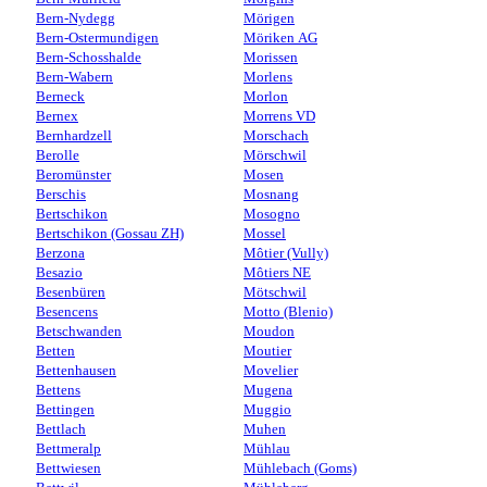
Bern-Nydegg
Mörigen
Bern-Ostermundigen
Möriken AG
Bern-Schosshalde
Morissen
Bern-Wabern
Morlens
Berneck
Morlon
Bernex
Morrens VD
Bernhardzell
Morschach
Berolle
Mörschwil
Beromünster
Mosen
Berschis
Mosnang
Bertschikon
Mosogno
Bertschikon (Gossau ZH)
Mossel
Berzona
Môtier (Vully)
Besazio
Môtiers NE
Besenbüren
Mötschwil
Besencens
Motto (Blenio)
Betschwanden
Moudon
Betten
Moutier
Bettenhausen
Movelier
Bettens
Mugena
Bettingen
Muggio
Bettlach
Muhen
Bettmeralp
Mühlau
Bettwiesen
Mühlebach (Goms)