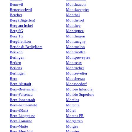
Bennwil
Montfaucon
Benzenschwil
Montfavergier
Bercher
Mönthal
Berg (Dägerlen)
Montherod
Berg am Irchel
Monthey
Berg SG
Montignez
Berg TG
Montlingen
Bergdietikon
Montmagny
Beride di Bedigliora
Montmelon
Berikon
Montmollin
Beringen
Montpreveyres
Berken
Montreux
Berlens
Montricher
Berlingen
Montsevelier
Bern
Moosleerau
Bern-Altstadt
Moosseedorf
Bern-Breitenrain
Morbio Inferiore
Bern-Felsenau
Morbio Superiore
Bern-Innenstadt
Morcles
Bern-Kirchenfeld
Morcote
Bern-Köniz
Mörel
Bern-Länggasse
Morens FR
Bern-Lorraine
Morgarten
Bern-Matte
Morges
Bern-Murifeld
Morgins