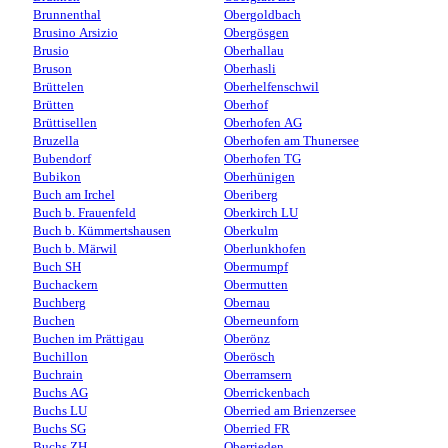
Brunnenthal
Obergoldbach
Brusino Arsizio
Obergösgen
Brusio
Oberhallau
Bruson
Oberhasli
Brüttelen
Oberhelfenschwil
Brütten
Oberhof
Brüttisellen
Oberhofen AG
Bruzella
Oberhofen am Thunersee
Bubendorf
Oberhofen TG
Bubikon
Oberhünigen
Buch am Irchel
Oberiberg
Buch b. Frauenfeld
Oberkirch LU
Buch b. Kümmertshausen
Oberkulm
Buch b. Märwil
Oberlunkhofen
Buch SH
Obermumpf
Buchackern
Obermutten
Buchberg
Obernau
Buchen
Oberneunforn
Buchen im Prättigau
Oberönz
Buchillon
Oberösch
Buchrain
Oberramsern
Buchs AG
Oberrickenbach
Buchs LU
Oberried am Brienzersee
Buchs SG
Oberried FR
Buchs ZH
Oberrieden