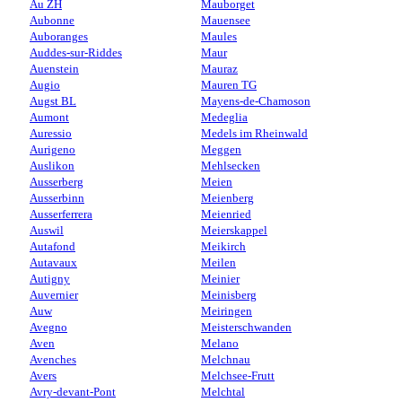
Au ZH
Mauborget
Aubonne
Mauensee
Auboranges
Maules
Auddes-sur-Riddes
Maur
Auenstein
Mauraz
Augio
Mauren TG
Augst BL
Mayens-de-Chamoson
Aumont
Medeglia
Auressio
Medels im Rheinwald
Aurigeno
Meggen
Auslikon
Mehlsecken
Ausserberg
Meien
Ausserbinn
Meienberg
Ausserferrera
Meienried
Auswil
Meierskappel
Autafond
Meikirch
Autavaux
Meilen
Autigny
Meinier
Auvernier
Meinisberg
Auw
Meiringen
Avegno
Meisterschwanden
Aven
Melano
Avenches
Melchnau
Avers
Melchsee-Frutt
Avry-devant-Pont
Melchtal