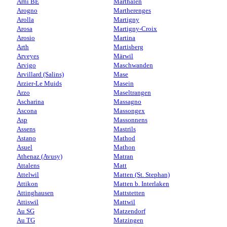
Arni BE
Marthalen
Arogno
Martherenges
Arolla
Martigny
Arosa
Martigny-Croix
Arosio
Martina
Arth
Martisberg
Arveyes
Märwil
Arvigo
Maschwanden
Arvillard (Salins)
Mase
Arzier-Le Muids
Masein
Arzo
Maseltrangen
Ascharina
Massagno
Ascona
Massongex
Asp
Massonnens
Assens
Mastrils
Astano
Mathod
Asuel
Mathon
Athenaz (Avusy)
Matran
Attalens
Matt
Attelwil
Matten (St. Stephan)
Attikon
Matten b. Interlaken
Attinghausen
Mattstetten
Attiswil
Mattwil
Au SG
Matzendorf
Au TG
Matzingen