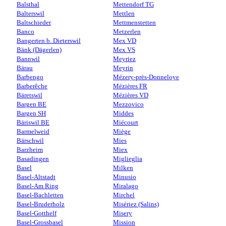
Balsthal
Mettendorf TG
Balterswil
Mettlen
Baltschieder
Mettmenstetten
Banco
Metzerlen
Bangerten b. Dieterswil
Mex VD
Bänk (Dägerlen)
Mex VS
Bannwil
Meyriez
Bärau
Meyrin
Barbengo
Mézery-près-Donneloye
Barberêche
Mézières FR
Bäretswil
Mézières VD
Bargen BE
Mezzovico
Bargen SH
Middes
Bäriswil BE
Miécourt
Barmelweid
Miège
Bärschwil
Mies
Barzheim
Miex
Basadingen
Miglieglia
Basel
Milken
Basel-Altstadt
Minusio
Basel-Am Ring
Miralago
Basel-Bachletten
Mirchel
Basel-Bruderholz
Misériez (Salins)
Basel-Gotthelf
Misery
Basel-Grossbasel
Mission