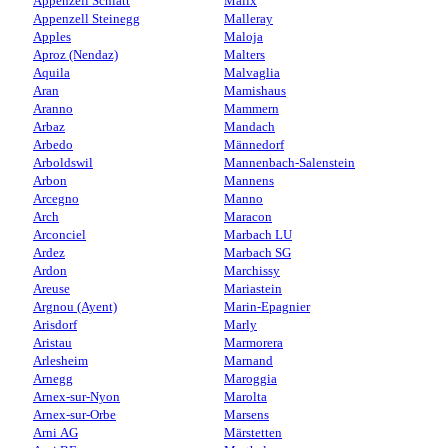
Appenzell Schlatt
Malix
Appenzell Steinegg
Malleray
Apples
Maloja
Aproz (Nendaz)
Malters
Aquila
Malvaglia
Aran
Mamishaus
Aranno
Mammern
Arbaz
Mandach
Arbedo
Männedorf
Arboldswil
Mannenbach-Salenstein
Arbon
Mannens
Arcegno
Manno
Arch
Maracon
Arconciel
Marbach LU
Ardez
Marbach SG
Ardon
Marchissy
Areuse
Mariastein
Argnou (Ayent)
Marin-Epagnier
Arisdorf
Marly
Aristau
Marmorera
Arlesheim
Marnand
Arnegg
Maroggia
Arnex-sur-Nyon
Marolta
Arnex-sur-Orbe
Marsens
Arni AG
Märstetten