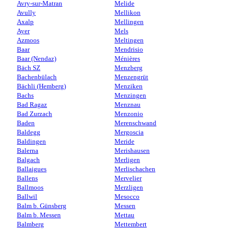
Avry-sur-Matran
Melide
Avully
Mellikon
Axalp
Mellingen
Ayer
Mels
Azmoos
Meltingen
Baar
Mendrisio
Baar (Nendaz)
Ménières
Bäch SZ
Menzberg
Bachenbülach
Menzengrüt
Bächli (Hemberg)
Menziken
Bachs
Menzingen
Bad Ragaz
Menznau
Bad Zurzach
Menzonio
Baden
Merenschwand
Baldegg
Mergoscia
Baldingen
Meride
Balerna
Merishausen
Balgach
Merligen
Ballaigues
Merlischachen
Ballens
Mervelier
Ballmoos
Merzligen
Ballwil
Mesocco
Balm b. Günsberg
Messen
Balm b. Messen
Mettau
Balmberg
Mettembert