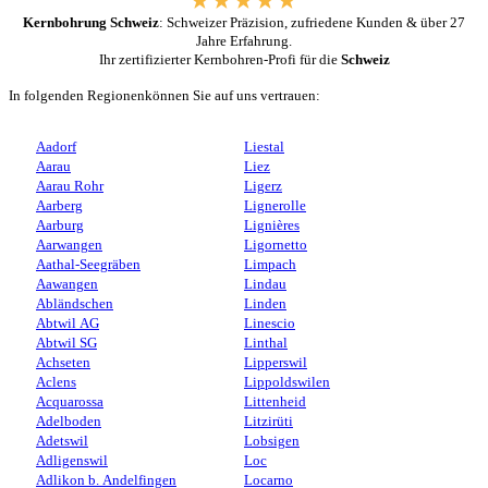
Kernbohrung Schweiz
: Schweizer Präzision, zufriedene Kunden & über 27
Jahre Erfahrung.
Ihr zertifizierter Kernbohren-Profi für die
Schweiz
In folgenden Regionenkönnen Sie auf uns vertrauen:
Aadorf
Liestal
Aarau
Liez
Aarau Rohr
Ligerz
Aarberg
Lignerolle
Aarburg
Lignières
Aarwangen
Ligornetto
Aathal-Seegräben
Limpach
Aawangen
Lindau
Abländschen
Linden
Abtwil AG
Linescio
Abtwil SG
Linthal
Achseten
Lipperswil
Aclens
Lippoldswilen
Acquarossa
Littenheid
Adelboden
Litzirüti
Adetswil
Lobsigen
Adligenswil
Loc
Adlikon b. Andelfingen
Locarno