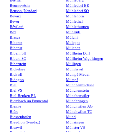
Bettwil
Mühleberg
Beurnevésin
Mühledorf BE
Beuson (Nendaz)
Mühledorf SO
Bevaix
Mühlehorn
Bever
Mühlethal
Bévilard
Mühlethurnen
Bex
Mühlrüti
Biasca
Mülchi
Biberen
Mulegns
Biberist
Mülenen
Bibern SH
Müllheim Dorf
Bibern SO
Müllheim-Wigoltingen
Biberstein
Mülligen
Bichelsee
Mümliswil
Bichwil
Mumpé Medel
Bidogno
Mumpf
Biel
Münchenbuchsee
Biel VS
Münchenstein
Biel-Benken BL
Münchenwiler
Biembach im Emmental
Münchringen
Bienne
Münchwilen AG
Bière
Münchwilen TG
Biessenhofen
Mund
Bieudron (Nendaz)
Münsingen
Biezwil
Münster VS