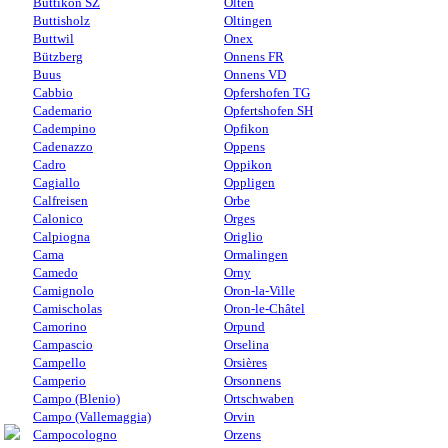
Buttikon SZ
Olten
Buttisholz
Oltingen
Buttwil
Onex
Bützberg
Onnens FR
Buus
Onnens VD
Cabbio
Opfershofen TG
Cademario
Opfertshofen SH
Cadempino
Opfikon
Cadenazzo
Oppens
Cadro
Oppikon
Cagiallo
Oppligen
Calfreisen
Orbe
Calonico
Orges
Calpiogna
Origlio
Cama
Ormalingen
Camedo
Orny
Camignolo
Oron-la-Ville
Camischolas
Oron-le-Châtel
Camorino
Orpund
Campascio
Orselina
Campello
Orsières
Camperio
Orsonnens
Campo (Blenio)
Ortschwaben
Campo (Vallemaggia)
Orvin
Campocologno
Orzens