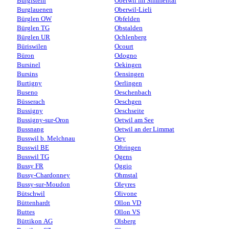
Burgistein
Oberwil im Simmental
Burglauenen
Oberwil-Lieli
Bürglen OW
Obfelden
Bürglen TG
Obstalden
Bürglen UR
Ochlenberg
Büriswilen
Ocourt
Büron
Odogno
Bursinel
Oekingen
Bursins
Oensingen
Burtigny
Oerlingen
Buseno
Oeschenbach
Büsserach
Oeschgen
Bussigny
Oeschseite
Bussigny-sur-Oron
Oetwil am See
Bussnang
Oetwil an der Limmat
Busswil b. Melchnau
Oey
Busswil BE
Oftringen
Busswil TG
Ogens
Bussy FR
Oggio
Bussy-Chardonney
Ohmstal
Bussy-sur-Moudon
Oleyres
Bütschwil
Olivone
Büttenhardt
Ollon VD
Buttes
Ollon VS
Büttikon AG
Olsberg