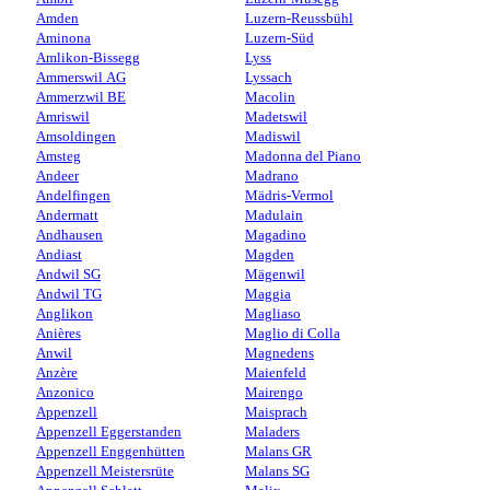
Amden
Luzern-Reussbühl
Aminona
Luzern-Süd
Amlikon-Bissegg
Lyss
Ammerswil AG
Lyssach
Ammerzwil BE
Macolin
Amriswil
Madetswil
Amsoldingen
Madiswil
Amsteg
Madonna del Piano
Andeer
Madrano
Andelfingen
Mädris-Vermol
Andermatt
Madulain
Andhausen
Magadino
Andiast
Magden
Andwil SG
Mägenwil
Andwil TG
Maggia
Anglikon
Magliaso
Anières
Maglio di Colla
Anwil
Magnedens
Anzère
Maienfeld
Anzonico
Mairengo
Appenzell
Maisprach
Appenzell Eggerstanden
Maladers
Appenzell Enggenhütten
Malans GR
Appenzell Meistersrüte
Malans SG