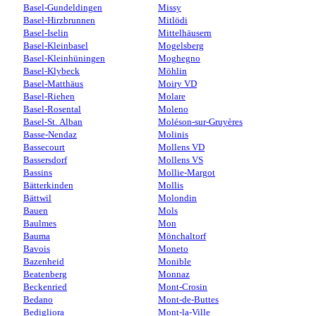
Basel-Gundeldingen
Missy
Basel-Hirzbrunnen
Mitlödi
Basel-Iselin
Mittelhäusern
Basel-Kleinbasel
Mogelsberg
Basel-Kleinhüningen
Moghegno
Basel-Klybeck
Möhlin
Basel-Matthäus
Moiry VD
Basel-Riehen
Molare
Basel-Rosental
Moleno
Basel-St. Alban
Moléson-sur-Gruyères
Basse-Nendaz
Molinis
Bassecourt
Mollens VD
Bassersdorf
Mollens VS
Bassins
Mollie-Margot
Bätterkinden
Mollis
Bättwil
Molondin
Bauen
Mols
Baulmes
Mon
Bauma
Mönchaltorf
Bavois
Moneto
Bazenheid
Monible
Beatenberg
Monnaz
Beckenried
Mont-Crosin
Bedano
Mont-de-Buttes
Bedigliora
Mont-la-Ville