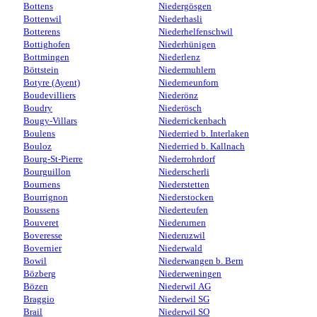
Bottens
Niedergösgen
Bottenwil
Niederhasli
Botterens
Niederhelfenschwil
Bottighofen
Niederhünigen
Bottmingen
Niederlenz
Böttstein
Niedermuhlern
Botyre (Ayent)
Niederneunforn
Boudevilliers
Niederönz
Boudry
Niederösch
Bougy-Villars
Niederrickenbach
Boulens
Niederried b. Interlaken
Bouloz
Niederried b. Kallnach
Bourg-St-Pierre
Niederrohrdorf
Bourguillon
Niederscherli
Bournens
Niederstetten
Bourrignon
Niederstocken
Boussens
Niederteufen
Bouveret
Niederurnen
Boveresse
Niederuzwil
Bovernier
Niederwald
Bowil
Niederwangen b. Bern
Bözberg
Niederweningen
Bözen
Niederwil AG
Braggio
Niederwil SG
Brail
Niederwil SO