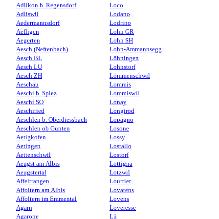
Adlikon b. Regensdorf
Loco
Adliswil
Lodano
Aedermannsdorf
Lodrino
Aefligen
Lohn GR
Aegerten
Lohn SH
Aesch (Neftenbach)
Lohn-Ammannsegg
Aesch BL
Löhningen
Aesch LU
Lohnstorf
Aesch ZH
Lömmenschwil
Aeschau
Lommis
Aeschi b. Spiez
Lommiswil
Aeschi SO
Lonay
Aeschiried
Longirod
Aeschlen b. Oberdiessbach
Lopagno
Aeschlen ob Gunten
Losone
Aetigkofen
Lossy
Aetingen
Lostallo
Aettenschwil
Lostorf
Aeugst am Albis
Lottigna
Aeugstertal
Lotzwil
Affeltrangen
Lourtier
Affoltern am Albis
Lovatens
Affoltern im Emmental
Lovens
Agarn
Loveresse
Agarone
Lü