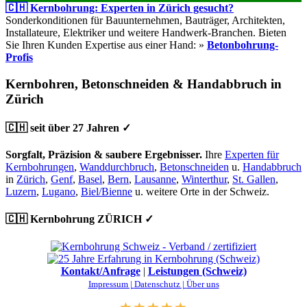
🇨🇭 Kernbohrung: Experten in Zürich gesucht?
Sonderkonditionen für Bauunternehmen, Bauträger, Architekten,
Installateure, Elektriker und weitere Handwerk-Branchen. Bieten
Sie Ihren Kunden Expertise aus einer Hand: »
Betonbohrung-
Profis
Kernbohren, Betonschneiden & Handabbruch in
Zürich
🇨🇭 seit über 27 Jahren ✓
Sorgfalt, Präzision & saubere Ergebnisser.
Ihre
Experten für
Kernbohrungen
,
Wanddurchbruch
,
Betonschneiden
u.
Handabbruch
in
Zürich
,
Genf
,
Basel
,
Bern
,
Lausanne
,
Winterthur
,
St. Gallen
,
Luzern
,
Lugano
,
Biel/Bienne
u. weitere Orte in der Schweiz.
🇨🇭 Kernbohrung ZÜRICH ✓
Kontakt/Anfrage
|
Leistungen (Schweiz)
Impressum |
Datenschutz |
Über uns