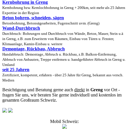
Kernbohrung in Greng
Kernbohrung bzw. Kernlochbohrung in Greng + 200km, seit mehr als 25 Jahren
Expertise in der Region
Beton bohren, schneiden, sägen
Betonbohrung, Betonsägearbeiten, Fugenschnitt uvm. (Greng)
Wand-Durchbruch
Durchbruch: Bohrungen und Durchbruch von Wände, Beton, Mauer, Stein u.ä
in Greng, z.B. zum Erweitern von Räumen, Einbau von Türen u. Fenster,
Klimaanlage, Kamin-Einbau u. weitere
Demontage, Rückbau, Abbruch
Handabbruch: Demontage, Abbruch u. Rückbau, z.B. Balkon-Entfernung,
Abbruch von Anbauten, Treppe entfernen u. handgeführter Abbruch in Greng u.
Umland
seit 25 Jahren
Zertifiziert, kompetent, erfahren - über 25 Jahre für Greng, bekannt aus versch.
Medien
Besichtigung und Beratung gerne auch
direkt
in
Greng
vor Ort -
fragen Sie uns, wir beraten Sie gerne individuell und kostenlos im
gesamten Großraum Schweiz.
Mobil Schweiz: