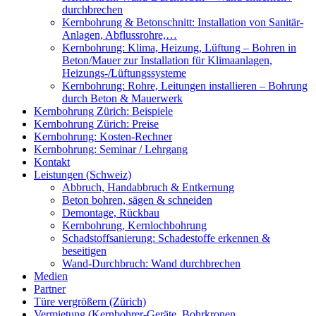
durchbrechen
Kernbohrung & Betonschnitt: Installation von Sanitär-
Anlagen, Abflussrohre,…
Kernbohrung: Klima, Heizung, Lüftung – Bohren in
Beton/Mauer zur Installation für Klimaanlagen,
Heizungs-/Lüftungssysteme
Kernbohrung: Rohre, Leitungen installieren – Bohrung
durch Beton & Mauerwerk
Kernbohrung Zürich: Beispiele
Kernbohrung Zürich: Preise
Kernbohrung: Kosten-Rechner
Kernbohrung: Seminar / Lehrgang
Kontakt
Leistungen (Schweiz)
Abbruch, Handabbruch & Entkernung
Beton bohren, sägen & schneiden
Demontage, Rückbau
Kernbohrung, Kernlochbohrung
Schadstoffsanierung: Schadestoffe erkennen &
beseitigen
Wand-Durchbruch: Wand durchbrechen
Medien
Partner
Türe vergrößern (Zürich)
Vermietung (Kernbohrer-Geräte, Bohrkronen