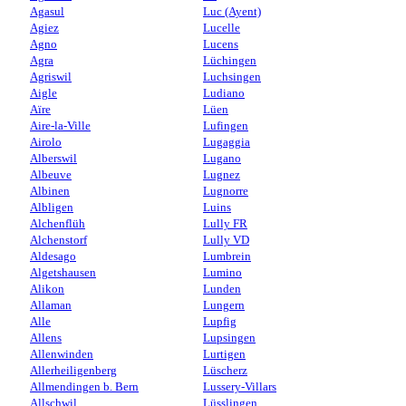
Agasul
Luc (Ayent)
Agiez
Lucelle
Agno
Lucens
Agra
Lüchingen
Agriswil
Luchsingen
Aigle
Ludiano
Aïre
Lüen
Aire-la-Ville
Lufingen
Airolo
Lugaggia
Alberswil
Lugano
Albeuve
Lugnez
Albinen
Lugnorre
Albligen
Luins
Alchenflüh
Lully FR
Alchenstorf
Lully VD
Aldesago
Lumbrein
Algetshausen
Lumino
Alikon
Lunden
Allaman
Lungern
Alle
Lupfig
Allens
Lupsingen
Allenwinden
Lurtigen
Allerheiligenberg
Lüscherz
Allmendingen b. Bern
Lussery-Villars
Allschwil
Lüsslingen