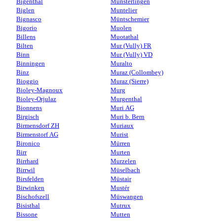
Bigenthal
Münsterlingen
Biglen
Muntelier
Bignasco
Müntschemier
Bigorio
Muolen
Billens
Muotathal
Bilten
Mur (Vully) FR
Binn
Mur (Vully) VD
Binningen
Muralto
Binz
Muraz (Collombey)
Bioggio
Muraz (Sierre)
Bioley-Magnoux
Murg
Bioley-Orjulaz
Murgenthal
Bionnens
Muri AG
Birgisch
Muri b. Bern
Birmensdorf ZH
Muriaux
Birmenstorf AG
Murist
Bironico
Mürren
Birr
Murten
Birrhard
Murzelen
Birrwil
Müselbach
Birsfelden
Müstair
Birwinken
Mustér
Bischofszell
Müswangen
Bisisthal
Mutrux
Bissone
Mutten