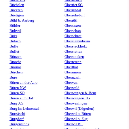
Büchslen
Oberriet SG
Buckten
Oberrindal
Büetigen
Oberrohrdorf
Bühl b. Aarberg
Oberrüti
Bühler
Obersaxen
Buhwil
Oberschan
Buix
Oberschrot
Bülach
Oberstammheim
Bulle
Obersteckholz
Bullet
Oberstetten
Bünzen
Oberstocken
Buochs
Oberterzen
Buonas
Oberthal
Bürchen
Oberurnen
Bure
Oberuzwil
Büren an der Aare
Obervaz
Büren NW
Oberwald
Büren SO
Oberwangen b. Bern
Büren zum Hof
Oberwangen TG
Burg AG
Oberweningen
Burg im Leimental
Oberwil (Dägerlen)
Burgäschi
Oberwil b. Büren
Burgdorf
Oberwil b. Zug
Bürgenstock
Oberwil BL