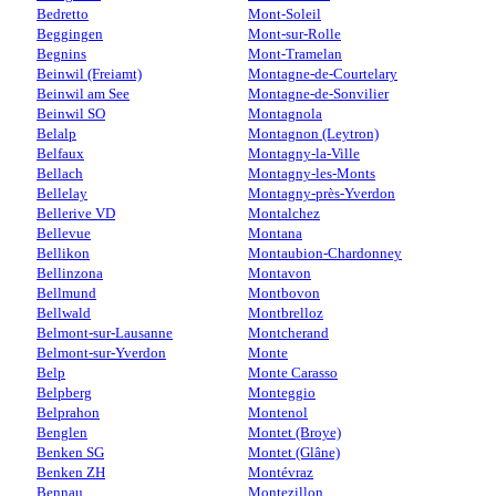
Bedretto
Mont-Soleil
Beggingen
Mont-sur-Rolle
Begnins
Mont-Tramelan
Beinwil (Freiamt)
Montagne-de-Courtelary
Beinwil am See
Montagne-de-Sonvilier
Beinwil SO
Montagnola
Belalp
Montagnon (Leytron)
Belfaux
Montagny-la-Ville
Bellach
Montagny-les-Monts
Bellelay
Montagny-près-Yverdon
Bellerive VD
Montalchez
Bellevue
Montana
Bellikon
Montaubion-Chardonney
Bellinzona
Montavon
Bellmund
Montbovon
Bellwald
Montbrelloz
Belmont-sur-Lausanne
Montcherand
Belmont-sur-Yverdon
Monte
Belp
Monte Carasso
Belpberg
Monteggio
Belprahon
Montenol
Benglen
Montet (Broye)
Benken SG
Montet (Glâne)
Benken ZH
Montévraz
Bennau
Montezillon