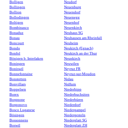
Bolligen
Neudorf
Bollingen
Neuenburg
Bollion
Neuendorf
Bollodingen
Neuenegg
Boltigen
Neuenhof
Bombinasco
Neuenkirch
Bonaduz
Neuhaus SG
Bonau
Neuhausen am Rheinfall
Boncourt
Neuheim
Bondo
Neukirch (Egnach)
Bonfol
Neukirch an der Thur
Bönigen b. Interlaken
Neunkirch
Boningen
Neuwilen
Boniswil
Neyruz FR
Bonnefontaine
Neyruz-sur-Moudon
Bonstetten
Nidau
Bonvillars
Nidfurn
Boppelsen
Niederbipp
Borex
Niederbuchsiten
Borgnone
Niederbüren
Borgonovo
Niederdorf
Bosco Luganese
Niedergampel
Bösingen
Niedergesteln
Bossonnens
Niederglatt SG
Boswil
Niederglatt ZH