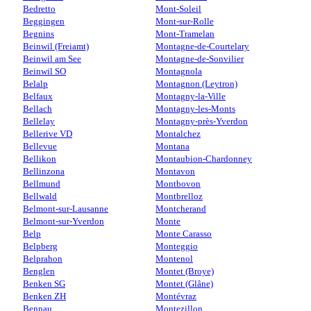
Bedretto
Mont-Soleil
Beggingen
Mont-sur-Rolle
Begnins
Mont-Tramelan
Beinwil (Freiamt)
Montagne-de-Courtelary
Beinwil am See
Montagne-de-Sonvilier
Beinwil SO
Montagnola
Belalp
Montagnon (Leytron)
Belfaux
Montagny-la-Ville
Bellach
Montagny-les-Monts
Bellelay
Montagny-près-Yverdon
Bellerive VD
Montalchez
Bellevue
Montana
Bellikon
Montaubion-Chardonney
Bellinzona
Montavon
Bellmund
Montbovon
Bellwald
Montbrelloz
Belmont-sur-Lausanne
Montcherand
Belmont-sur-Yverdon
Monte
Belp
Monte Carasso
Belpberg
Monteggio
Belprahon
Montenol
Benglen
Montet (Broye)
Benken SG
Montet (Glâne)
Benken ZH
Montévraz
Bennau
Montezillon