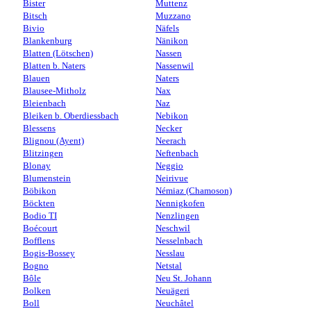
Bister
Muttenz
Bitsch
Muzzano
Bivio
Näfels
Blankenburg
Nänikon
Blatten (Lötschen)
Nassen
Blatten b. Naters
Nassenwil
Blauen
Naters
Blausee-Mitholz
Nax
Bleienbach
Naz
Bleiken b. Oberdiessbach
Nebikon
Blessens
Necker
Blignou (Ayent)
Neerach
Blitzingen
Neftenbach
Blonay
Neggio
Blumenstein
Neirivue
Böbikon
Némiaz (Chamoson)
Böckten
Nennigkofen
Bodio TI
Nenzlingen
Boécourt
Neschwil
Bofflens
Nesselnbach
Bogis-Bossey
Nesslau
Bogno
Netstal
Bôle
Neu St. Johann
Bolken
Neuägeri
Boll
Neuchâtel