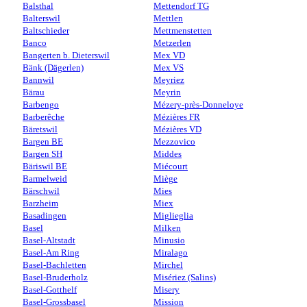
Balsthal
Mettendorf TG
Balterswil
Mettlen
Baltschieder
Mettmenstetten
Banco
Metzerlen
Bangerten b. Dieterswil
Mex VD
Bänk (Dägerlen)
Mex VS
Bannwil
Meyriez
Bärau
Meyrin
Barbengo
Mézery-près-Donneloye
Barberêche
Mézières FR
Bäretswil
Mézières VD
Bargen BE
Mezzovico
Bargen SH
Middes
Bäriswil BE
Miécourt
Barmelweid
Miège
Bärschwil
Mies
Barzheim
Miex
Basadingen
Miglieglia
Basel
Milken
Basel-Altstadt
Minusio
Basel-Am Ring
Miralago
Basel-Bachletten
Mirchel
Basel-Bruderholz
Misériez (Salins)
Basel-Gotthelf
Misery
Basel-Grossbasel
Mission