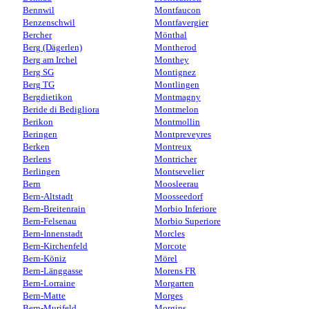
Bennwil
Montfaucon
Benzenschwil
Montfavergier
Bercher
Mönthal
Berg (Dägerlen)
Montherod
Berg am Irchel
Monthey
Berg SG
Montignez
Berg TG
Montlingen
Bergdietikon
Montmagny
Beride di Bedigliora
Montmelon
Berikon
Montmollin
Beringen
Montpreveyres
Berken
Montreux
Berlens
Montricher
Berlingen
Montsevelier
Bern
Moosleerau
Bern-Altstadt
Moosseedorf
Bern-Breitenrain
Morbio Inferiore
Bern-Felsenau
Morbio Superiore
Bern-Innenstadt
Morcles
Bern-Kirchenfeld
Morcote
Bern-Köniz
Mörel
Bern-Länggasse
Morens FR
Bern-Lorraine
Morgarten
Bern-Matte
Morges
Bern-Murifeld
Morgins