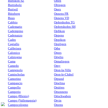
Buttikon SZ
Olten
Buttisholz
Oltingen
Buttwil
Onex
Bützberg
Onnens FR
Buus
Onnens VD
Cabbio
Opfershofen TG
Cademario
Opfertshofen SH
Cadempino
Opfikon
Cadenazzo
Oppens
Cadro
Oppikon
Cagiallo
Oppligen
Calfreisen
Orbe
Calonico
Orges
Calpiogna
Origlio
Cama
Ormalingen
Camedo
Orny
Camignolo
Oron-la-Ville
Camischolas
Oron-le-Châtel
Camorino
Orpund
Campascio
Orselina
Campello
Orsières
Camperio
Orsonnens
Campo (Blenio)
Ortschwaben
Campo (Vallemaggia)
Orvin
Campocologno
Orzens