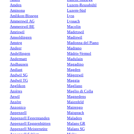
Amden
Luzern-Reussbühl
Aminona
Luzern-Süd
Amlikon-Bissegg
Lyss
Ammerswil AG
Lyssach
Ammerzwil BE
Macolin
Amriswil
Madetswil
Amsoldingen
Madiswil
Amsteg
Madonna del Piano
Andeer
Madrano
Andelfingen
Mädris-Vermol
Andermatt
Madulain
Andhausen
Magadino
Andiast
Magden
Andwil SG
Mägenwil
Andwil TG
Maggia
Anglikon
Magliaso
Anières
Maglio di Colla
Anwil
Magnedens
Anzère
Maienfeld
Anzonico
Mairengo
Appenzell
Maisprach
Appenzell Eggerstanden
Maladers
Appenzell Enggenhütten
Malans GR
Appenzell Meistersrüte
Malans SG