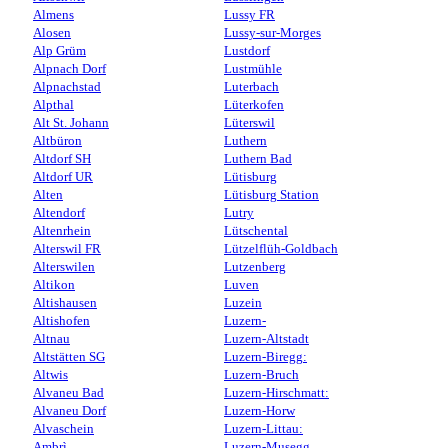
Almens
Lussy FR
Alosen
Lussy-sur-Morges
Alp Grüm
Lustdorf
Alpnach Dorf
Lustmühle
Alpnachstad
Luterbach
Alpthal
Lüterkofen
Alt St. Johann
Lüterswil
Altbüron
Luthern
Altdorf SH
Luthern Bad
Altdorf UR
Lütisburg
Alten
Lütisburg Station
Altendorf
Lutry
Altenrhein
Lütschental
Alterswil FR
Lützelflüh-Goldbach
Alterswilen
Lutzenberg
Altikon
Luven
Altishausen
Luzein
Altishofen
Luzern-
Altnau
Luzern-Altstadt
Altstätten SG
Luzern-Biregg:
Altwis
Luzern-Bruch
Alvaneu Bad
Luzern-Hirschmatt:
Alvaneu Dorf
Luzern-Horw
Alvaschein
Luzern-Littau:
Ambrì
Luzern-Musegg