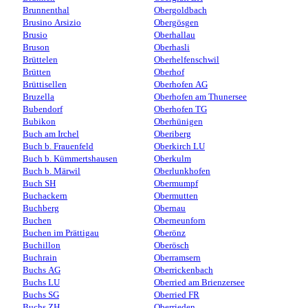
Brunnenthal
Obergoldbach
Brusino Arsizio
Obergösgen
Brusio
Oberhallau
Bruson
Oberhasli
Brüttelen
Oberhelfenschwil
Brütten
Oberhof
Brüttisellen
Oberhofen AG
Bruzella
Oberhofen am Thunersee
Bubendorf
Oberhofen TG
Bubikon
Oberhünigen
Buch am Irchel
Oberiberg
Buch b. Frauenfeld
Oberkirch LU
Buch b. Kümmertshausen
Oberkulm
Buch b. Märwil
Oberlunkhofen
Buch SH
Obermumpf
Buchackern
Obermutten
Buchberg
Obernau
Buchen
Oberneunforn
Buchen im Prättigau
Oberönz
Buchillon
Oberösch
Buchrain
Oberramsern
Buchs AG
Oberrickenbach
Buchs LU
Oberried am Brienzersee
Buchs SG
Oberried FR
Buchs ZH
Oberrieden