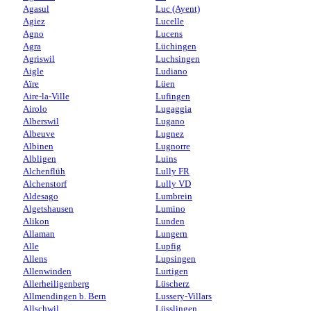
Agasul
Luc (Ayent)
Agiez
Lucelle
Agno
Lucens
Agra
Lüchingen
Agriswil
Luchsingen
Aigle
Ludiano
Aïre
Lüen
Aire-la-Ville
Lufingen
Airolo
Lugaggia
Alberswil
Lugano
Albeuve
Lugnez
Albinen
Lugnorre
Albligen
Luins
Alchenflüh
Lully FR
Alchenstorf
Lully VD
Aldesago
Lumbrein
Algetshausen
Lumino
Alikon
Lunden
Allaman
Lungern
Alle
Lupfig
Allens
Lupsingen
Allenwinden
Lurtigen
Allerheiligenberg
Lüscherz
Allmendingen b. Bern
Lussery-Villars
Allschwil
Lüsslingen