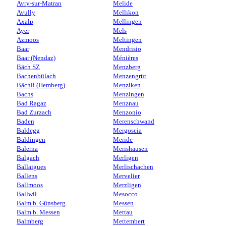
Avry-sur-Matran
Melide
Avully
Mellikon
Axalp
Mellingen
Ayer
Mels
Azmoos
Meltingen
Baar
Mendrisio
Baar (Nendaz)
Ménières
Bäch SZ
Menzberg
Bachenbülach
Menzengrüt
Bächli (Hemberg)
Menziken
Bachs
Menzingen
Bad Ragaz
Menznau
Bad Zurzach
Menzonio
Baden
Merenschwand
Baldegg
Mergoscia
Baldingen
Meride
Balerna
Merishausen
Balgach
Merligen
Ballaigues
Merlischachen
Ballens
Mervelier
Ballmoos
Merzligen
Ballwil
Mesocco
Balm b. Günsberg
Messen
Balm b. Messen
Mettau
Balmberg
Mettembert