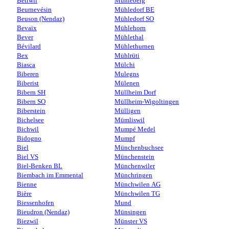
Bettwil
Mühleberg
Beurnevésin
Mühledorf BE
Beuson (Nendaz)
Mühledorf SO
Bevaix
Mühlehorn
Bever
Mühlethal
Bévilard
Mühlethurnen
Bex
Mühlrüti
Biasca
Mülchi
Biberen
Mulegns
Biberist
Mülenen
Bibern SH
Müllheim Dorf
Bibern SO
Müllheim-Wigoltingen
Biberstein
Mülligen
Bichelsee
Mümliswil
Bichwil
Mumpé Medel
Bidogno
Mumpf
Biel
Münchenbuchsee
Biel VS
Münchenstein
Biel-Benken BL
Münchenwiler
Biembach im Emmental
Münchringen
Bienne
Münchwilen AG
Bière
Münchwilen TG
Biessenhofen
Mund
Bieudron (Nendaz)
Münsingen
Biezwil
Münster VS