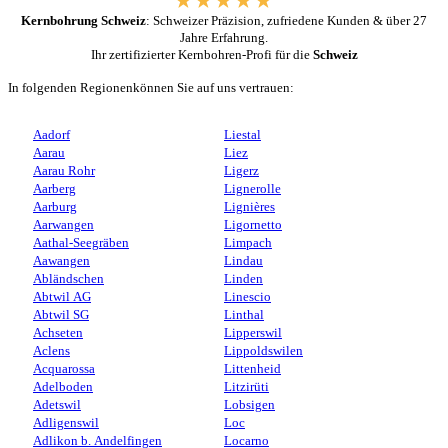
Kernbohrung Schweiz
: Schweizer Präzision, zufriedene Kunden & über 27
Jahre Erfahrung.
Ihr zertifizierter Kernbohren-Profi für die
Schweiz
In folgenden Regionenkönnen Sie auf uns vertrauen:
Aadorf
Liestal
Aarau
Liez
Aarau Rohr
Ligerz
Aarberg
Lignerolle
Aarburg
Lignières
Aarwangen
Ligornetto
Aathal-Seegräben
Limpach
Aawangen
Lindau
Abländschen
Linden
Abtwil AG
Linescio
Abtwil SG
Linthal
Achseten
Lipperswil
Aclens
Lippoldswilen
Acquarossa
Littenheid
Adelboden
Litzirüti
Adetswil
Lobsigen
Adligenswil
Loc
Adlikon b. Andelfingen
Locarno