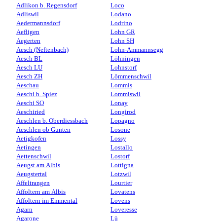
Adlikon b. Regensdorf
Loco
Adliswil
Lodano
Aedermannsdorf
Lodrino
Aefligen
Lohn GR
Aegerten
Lohn SH
Aesch (Neftenbach)
Lohn-Ammannsegg
Aesch BL
Löhningen
Aesch LU
Lohnstorf
Aesch ZH
Lömmenschwil
Aeschau
Lommis
Aeschi b. Spiez
Lommiswil
Aeschi SO
Lonay
Aeschiried
Longirod
Aeschlen b. Oberdiessbach
Lopagno
Aeschlen ob Gunten
Losone
Aetigkofen
Lossy
Aetingen
Lostallo
Aettenschwil
Lostorf
Aeugst am Albis
Lottigna
Aeugstertal
Lotzwil
Affeltrangen
Lourtier
Affoltern am Albis
Lovatens
Affoltern im Emmental
Lovens
Agarn
Loveresse
Agarone
Lü