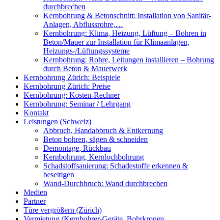
durchbrechen
Kernbohrung & Betonschnitt: Installation von Sanitär-
Anlagen, Abflussrohre,…
Kernbohrung: Klima, Heizung, Lüftung – Bohren in
Beton/Mauer zur Installation für Klimaanlagen,
Heizungs-/Lüftungssysteme
Kernbohrung: Rohre, Leitungen installieren – Bohrung
durch Beton & Mauerwerk
Kernbohrung Zürich: Beispiele
Kernbohrung Zürich: Preise
Kernbohrung: Kosten-Rechner
Kernbohrung: Seminar / Lehrgang
Kontakt
Leistungen (Schweiz)
Abbruch, Handabbruch & Entkernung
Beton bohren, sägen & schneiden
Demontage, Rückbau
Kernbohrung, Kernlochbohrung
Schadstoffsanierung: Schadestoffe erkennen &
beseitigen
Wand-Durchbruch: Wand durchbrechen
Medien
Partner
Türe vergrößern (Zürich)
Vermietung (Kernbohrer-Geräte, Bohrkronen