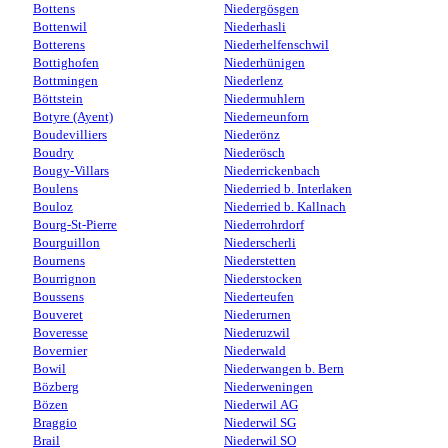
Bottens
Niedergösgen
Bottenwil
Niederhasli
Botterens
Niederhelfenschwil
Bottighofen
Niederhünigen
Bottmingen
Niederlenz
Böttstein
Niedermuhlern
Botyre (Ayent)
Niederneunforn
Boudevilliers
Niederönz
Boudry
Niederösch
Bougy-Villars
Niederrickenbach
Boulens
Niederried b. Interlaken
Bouloz
Niederried b. Kallnach
Bourg-St-Pierre
Niederrohrdorf
Bourguillon
Niederscherli
Bournens
Niederstetten
Bourrignon
Niederstocken
Boussens
Niederteufen
Bouveret
Niederurnen
Boveresse
Niederuzwil
Bovernier
Niederwald
Bowil
Niederwangen b. Bern
Bözberg
Niederweningen
Bözen
Niederwil AG
Braggio
Niederwil SG
Brail
Niederwil SO