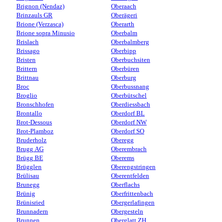
Brignon (Nendaz)
Oberaach
Brinzauls GR
Oberägeri
Brione (Verzasca)
Oberarth
Brione sopra Minusio
Oberbalm
Brislach
Oberbalmberg
Brissago
Oberbipp
Bristen
Oberbuchsiten
Brittern
Oberbüren
Brittnau
Oberburg
Broc
Oberbussnang
Broglio
Oberbütschel
Bronschhofen
Oberdiessbach
Brontallo
Oberdorf BL
Brot-Dessous
Oberdorf NW
Brot-Plamboz
Oberdorf SO
Bruderholz
Oberegg
Brugg AG
Oberembrach
Brügg BE
Oberems
Brügglen
Oberengstringen
Brülisau
Oberentfelden
Brunegg
Oberflachs
Brünig
Oberfrittenbach
Brünisried
Obergerlafingen
Brunnadern
Obergesteln
Brunnen
Oberglatt ZH