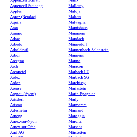
Appenzell Schlatt
Malix
Appenzell Steinegg
Malleray
Apples
Maloja
Aproz (Nendaz)
Malters
Aquila
Malvaglia
Aran
Mamishaus
Aranno
Mammern
Arbaz
Mandach
Arbedo
Männedorf
Arboldswil
Mannenbach-Salenstein
Arbon
Mannens
Arcegno
Manno
Arch
Maracon
Arconciel
Marbach LU
Ardez
Marbach SG
Ardon
Marchissy
Areuse
Mariastein
Argnou (Ayent)
Marin-Epagnier
Arisdorf
Marly
Aristau
Marmorera
Arlesheim
Marnand
Arnegg
Maroggia
Arnex-sur-Nyon
Marolta
Arnex-sur-Orbe
Marsens
Arni AG
Märstetten