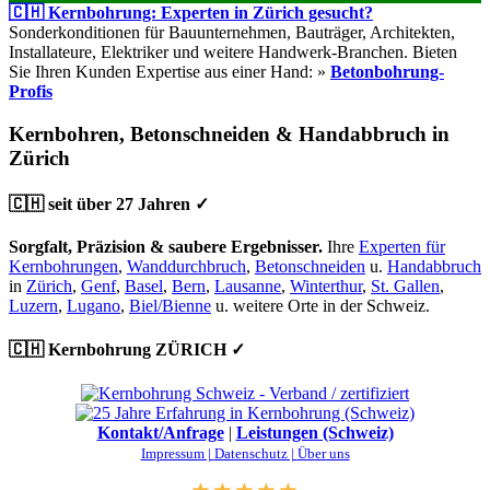
🇨🇭 Kernbohrung: Experten in Zürich gesucht?
Sonderkonditionen für Bauunternehmen, Bauträger, Architekten,
Installateure, Elektriker und weitere Handwerk-Branchen. Bieten
Sie Ihren Kunden Expertise aus einer Hand: »
Betonbohrung-
Profis
Kernbohren, Betonschneiden & Handabbruch in
Zürich
🇨🇭 seit über 27 Jahren ✓
Sorgfalt, Präzision & saubere Ergebnisser.
Ihre
Experten für
Kernbohrungen
,
Wanddurchbruch
,
Betonschneiden
u.
Handabbruch
in
Zürich
,
Genf
,
Basel
,
Bern
,
Lausanne
,
Winterthur
,
St. Gallen
,
Luzern
,
Lugano
,
Biel/Bienne
u. weitere Orte in der Schweiz.
🇨🇭 Kernbohrung ZÜRICH ✓
Kontakt/Anfrage
|
Leistungen (Schweiz)
Impressum |
Datenschutz |
Über uns