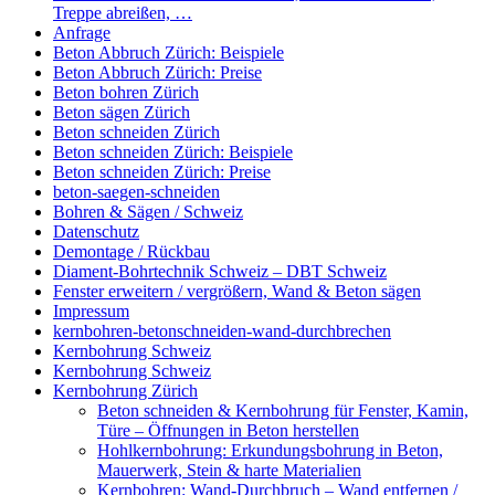
Treppe abreißen, …
Anfrage
Beton Abbruch Zürich: Beispiele
Beton Abbruch Zürich: Preise
Beton bohren Zürich
Beton sägen Zürich
Beton schneiden Zürich
Beton schneiden Zürich: Beispiele
Beton schneiden Zürich: Preise
beton-saegen-schneiden
Bohren & Sägen / Schweiz
Datenschutz
Demontage / Rückbau
Diament-Bohrtechnik Schweiz – DBT Schweiz
Fenster erweitern / vergrößern, Wand & Beton sägen
Impressum
kernbohren-betonschneiden-wand-durchbrechen
Kernbohrung Schweiz
Kernbohrung Schweiz
Kernbohrung Zürich
Beton schneiden & Kernbohrung für Fenster, Kamin,
Türe – Öffnungen in Beton herstellen
Hohlkernbohrung: Erkundungsbohrung in Beton,
Mauerwerk, Stein & harte Materialien
Kernbohren: Wand-Durchbruch – Wand entfernen /