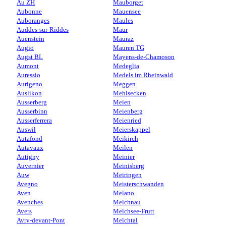
Au ZH
Mauborget
Aubonne
Mauensee
Auboranges
Maules
Auddes-sur-Riddes
Maur
Auenstein
Mauraz
Augio
Mauren TG
Augst BL
Mayens-de-Chamoson
Aumont
Medeglia
Auressio
Medels im Rheinwald
Aurigeno
Meggen
Auslikon
Mehlsecken
Ausserberg
Meien
Ausserbinn
Meienberg
Ausserferrera
Meienried
Auswil
Meierskappel
Autafond
Meikirch
Autavaux
Meilen
Autigny
Meinier
Auvernier
Meinisberg
Auw
Meiringen
Avegno
Meisterschwanden
Aven
Melano
Avenches
Melchnau
Avers
Melchsee-Frutt
Avry-devant-Pont
Melchtal