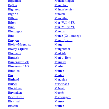
Bigenthal
Münsterlingen
Biglen
Muntelier
Bignasco
Müntschemier
Bigorio
Muolen
Billens
Muotathal
Bilten
Mur (Vully) FR
Binn
Mur (Vully) VD
Binningen
Muralto
Binz
Muraz (Collombey)
Bioggio
Muraz (Sierre)
Bioley-Magnoux
Murg
Bioley-Orjulaz
Murgenthal
Bionnens
Muri AG
Birgisch
Muri b. Bern
Birmensdorf ZH
Muriaux
Birmenstorf AG
Murist
Bironico
Mürren
Birr
Murten
Birrhard
Murzelen
Birrwil
Müselbach
Birsfelden
Müstair
Birwinken
Mustér
Bischofszell
Müswangen
Bisisthal
Mutrux
Bissone
Mutten