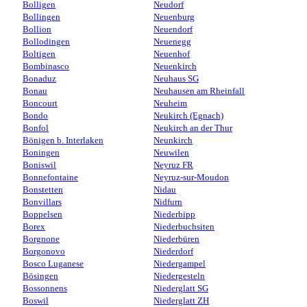
Bolligen
Neudorf
Bollingen
Neuenburg
Bollion
Neuendorf
Bollodingen
Neuenegg
Boltigen
Neuenhof
Bombinasco
Neuenkirch
Bonaduz
Neuhaus SG
Bonau
Neuhausen am Rheinfall
Boncourt
Neuheim
Bondo
Neukirch (Egnach)
Bonfol
Neukirch an der Thur
Bönigen b. Interlaken
Neunkirch
Boningen
Neuwilen
Boniswil
Neyruz FR
Bonnefontaine
Neyruz-sur-Moudon
Bonstetten
Nidau
Bonvillars
Nidfurn
Boppelsen
Niederbipp
Borex
Niederbuchsiten
Borgnone
Niederbüren
Borgonovo
Niederdorf
Bosco Luganese
Niedergampel
Bösingen
Niedergesteln
Bossonnens
Niederglatt SG
Boswil
Niederglatt ZH