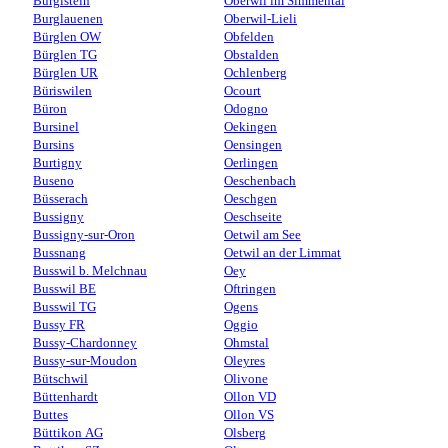
Burgistein
Oberwil im Simmental
Burglauenen
Oberwil-Lieli
Bürglen OW
Obfelden
Bürglen TG
Obstalden
Bürglen UR
Ochlenberg
Büriswilen
Ocourt
Büron
Odogno
Bursinel
Oekingen
Bursins
Oensingen
Burtigny
Oerlingen
Buseno
Oeschenbach
Büsserach
Oeschgen
Bussigny
Oeschseite
Bussigny-sur-Oron
Oetwil am See
Bussnang
Oetwil an der Limmat
Busswil b. Melchnau
Oey
Busswil BE
Oftringen
Busswil TG
Ogens
Bussy FR
Oggio
Bussy-Chardonney
Ohmstal
Bussy-sur-Moudon
Oleyres
Bütschwil
Olivone
Büttenhardt
Ollon VD
Buttes
Ollon VS
Büttikon AG
Olsberg