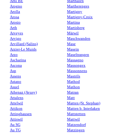
Arni BE
Marthalen
Arogno
Martherenges
Arolla
Martigny
Arosa
Martigny-Croix
Arosio
Martina
Arth
Martisberg
Arveyes
Märwil
Arvigo
Maschwanden
Arvillard (Salins)
Mase
Arzier-Le Muids
Masein
Arzo
Maseltrangen
Ascharina
Massagno
Ascona
Massongex
Asp
Massonnens
Assens
Mastrils
Astano
Mathod
Asuel
Mathon
Athenaz (Avusy)
Matran
Attalens
Matt
Attelwil
Matten (St. Stephan)
Attikon
Matten b. Interlaken
Attinghausen
Mattstetten
Attiswil
Mattwil
Au SG
Matzendorf
Au TG
Matzingen