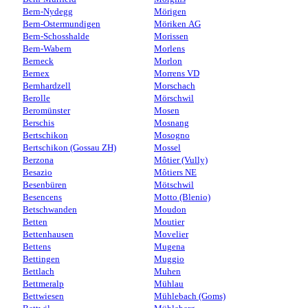
Bern-Nydegg
Mörigen
Bern-Ostermundigen
Möriken AG
Bern-Schosshalde
Morissen
Bern-Wabern
Morlens
Berneck
Morlon
Bernex
Morrens VD
Bernhardzell
Morschach
Berolle
Mörschwil
Beromünster
Mosen
Berschis
Mosnang
Bertschikon
Mosogno
Bertschikon (Gossau ZH)
Mossel
Berzona
Môtier (Vully)
Besazio
Môtiers NE
Besenbüren
Mötschwil
Besencens
Motto (Blenio)
Betschwanden
Moudon
Betten
Moutier
Bettenhausen
Movelier
Bettens
Mugena
Bettingen
Muggio
Bettlach
Muhen
Bettmeralp
Mühlau
Bettwiesen
Mühlebach (Goms)