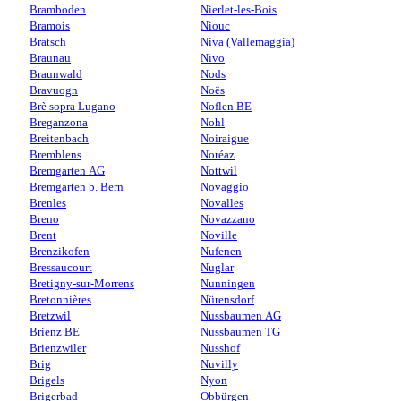
Bramboden
Nierlet-les-Bois
Bramois
Niouc
Bratsch
Niva (Vallemaggia)
Braunau
Nivo
Braunwald
Nods
Bravuogn
Noës
Brè sopra Lugano
Noflen BE
Breganzona
Nohl
Breitenbach
Noiraigue
Bremblens
Noréaz
Bremgarten AG
Nottwil
Bremgarten b. Bern
Novaggio
Brenles
Novalles
Breno
Novazzano
Brent
Noville
Brenzikofen
Nufenen
Bressaucourt
Nuglar
Bretigny-sur-Morrens
Nunningen
Bretonnières
Nürensdorf
Bretzwil
Nussbaumen AG
Brienz BE
Nussbaumen TG
Brienzwiler
Nusshof
Brig
Nuvilly
Brigels
Nyon
Brigerbad
Obbürgen