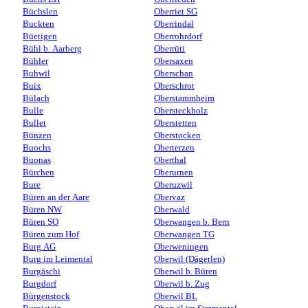
Büchslen
Oberriet SG
Buckten
Oberrindal
Büetigen
Oberrohrdorf
Bühl b. Aarberg
Oberrüti
Bühler
Obersaxen
Buhwil
Oberschan
Buix
Oberschrot
Bülach
Oberstammheim
Bulle
Obersteckholz
Bullet
Oberstetten
Bünzen
Oberstocken
Buochs
Oberterzen
Buonas
Oberthal
Bürchen
Oberurnen
Bure
Oberuzwil
Büren an der Aare
Obervaz
Büren NW
Oberwald
Büren SO
Oberwangen b. Bern
Büren zum Hof
Oberwangen TG
Burg AG
Oberweningen
Burg im Leimental
Oberwil (Dägerlen)
Burgäschi
Oberwil b. Büren
Burgdorf
Oberwil b. Zug
Bürgenstock
Oberwil BL