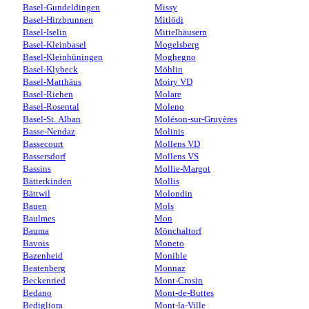
Basel-Gundeldingen
Missy
Basel-Hirzbrunnen
Mitlödi
Basel-Iselin
Mittelhäusern
Basel-Kleinbasel
Mogelsberg
Basel-Kleinhüningen
Moghegno
Basel-Klybeck
Möhlin
Basel-Matthäus
Moiry VD
Basel-Riehen
Molare
Basel-Rosental
Moleno
Basel-St. Alban
Moléson-sur-Gruyères
Basse-Nendaz
Molinis
Bassecourt
Mollens VD
Bassersdorf
Mollens VS
Bassins
Mollie-Margot
Bätterkinden
Mollis
Bättwil
Molondin
Bauen
Mols
Baulmes
Mon
Bauma
Mönchaltorf
Bavois
Moneto
Bazenheid
Monible
Beatenberg
Monnaz
Beckenried
Mont-Crosin
Bedano
Mont-de-Buttes
Bedigliora
Mont-la-Ville