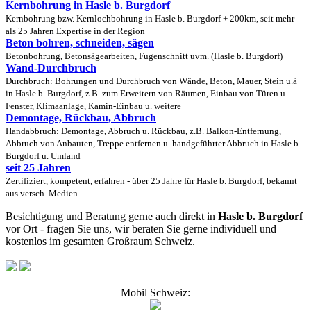
Kernbohrung in Hasle b. Burgdorf
Kernbohrung bzw. Kernlochbohrung in Hasle b. Burgdorf + 200km, seit mehr
als 25 Jahren Expertise in der Region
Beton bohren, schneiden, sägen
Betonbohrung, Betonsägearbeiten, Fugenschnitt uvm. (Hasle b. Burgdorf)
Wand-Durchbruch
Durchbruch: Bohrungen und Durchbruch von Wände, Beton, Mauer, Stein u.ä
in Hasle b. Burgdorf, z.B. zum Erweitern von Räumen, Einbau von Türen u.
Fenster, Klimaanlage, Kamin-Einbau u. weitere
Demontage, Rückbau, Abbruch
Handabbruch: Demontage, Abbruch u. Rückbau, z.B. Balkon-Entfernung,
Abbruch von Anbauten, Treppe entfernen u. handgeführter Abbruch in Hasle b.
Burgdorf u. Umland
seit 25 Jahren
Zertifiziert, kompetent, erfahren - über 25 Jahre für Hasle b. Burgdorf, bekannt
aus versch. Medien
Besichtigung und Beratung gerne auch
direkt
in
Hasle b. Burgdorf
vor Ort - fragen Sie uns, wir beraten Sie gerne individuell und
kostenlos im gesamten Großraum Schweiz.
Mobil Schweiz: