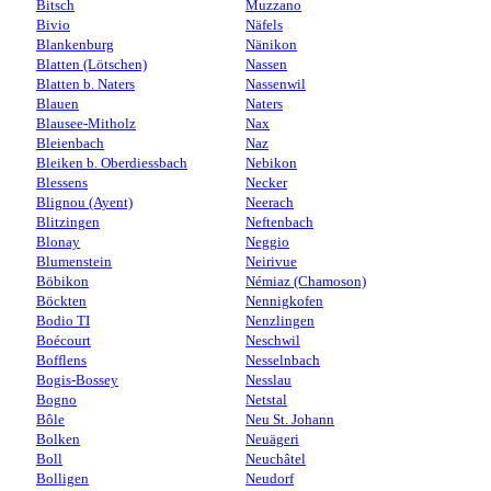
Bitsch
Muzzano
Bivio
Näfels
Blankenburg
Nänikon
Blatten (Lötschen)
Nassen
Blatten b. Naters
Nassenwil
Blauen
Naters
Blausee-Mitholz
Nax
Bleienbach
Naz
Bleiken b. Oberdiessbach
Nebikon
Blessens
Necker
Blignou (Ayent)
Neerach
Blitzingen
Neftenbach
Blonay
Neggio
Blumenstein
Neirivue
Böbikon
Némiaz (Chamoson)
Böckten
Nennigkofen
Bodio TI
Nenzlingen
Boécourt
Neschwil
Bofflens
Nesselnbach
Bogis-Bossey
Nesslau
Bogno
Netstal
Bôle
Neu St. Johann
Bolken
Neuägeri
Boll
Neuchâtel
Bolligen
Neudorf