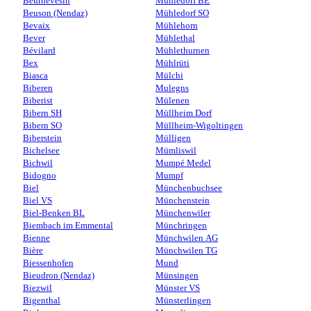
Beurnevésin
Mühledorf BE
Beuson (Nendaz)
Mühledorf SO
Bevaix
Mühlehorn
Bever
Mühlethal
Bévilard
Mühlethurnen
Bex
Mühlrüti
Biasca
Mülchi
Biberen
Mulegns
Biberist
Mülenen
Bibern SH
Müllheim Dorf
Bibern SO
Müllheim-Wigoltingen
Biberstein
Mülligen
Bichelsee
Mümliswil
Bichwil
Mumpé Medel
Bidogno
Mumpf
Biel
Münchenbuchsee
Biel VS
Münchenstein
Biel-Benken BL
Münchenwiler
Biembach im Emmental
Münchringen
Bienne
Münchwilen AG
Bière
Münchwilen TG
Biessenhofen
Mund
Bieudron (Nendaz)
Münsingen
Biezwil
Münster VS
Bigenthal
Münsterlingen