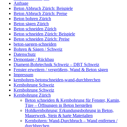
Anfrage
Beton Abbruch Zürich: Beispiele
Beton Abbruch Zürich: Preise
Beton bohren Zürich
Beton sägen Zürich
Beton schneiden Zürich
Beton schneiden Zürich: Beispiele
Beton schneiden Zürich: Preise
beton-saegen-schneiden
Bohren & Sägen / Schweiz
Datenschutz
Demontage / Rückbau
Diament-Bohrtechnik Schweiz – DBT Schweiz
Fenster erweitern / vergrößern, Wand & Beton sägen
Impressum
kernbohren-betonschneiden-wand-durchbrechen
Kernbohrung Schweiz
Kernbohrung Schweiz
Kernbohrung Zürich
Beton schneiden & Kernbohrung für Fenster, Kamin,
Türe – Öffnungen in Beton herstellen
Hohlkernbohrung: Erkundungsbohrung in Beton,
Mauerwerk, Stein & harte Materialien
Kernbohren: Wand-Durchbruch – Wand entfernen /
durchbrechen