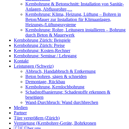
Kernbohrung & Betonschnitt: Installation von Sanitär-
Anlagen, Abflussrohre,…
Kernbohrung: Klima, Heizung, Lüftung – Bohren in
Beton/Mauer zur Installation für Klimaanlagen,
Heizungs-/Lüftungssysteme
Kernbohrung: Rohre, Leitungen installieren – Bohrung
durch Beton & Mauerwerk
Kernbohrung Zürich: Beispiele
Kernbohrung Zürich: Preise
Kernbohrung: Kosten-Rechner
Kernbohrung: Seminar / Lehrgang
Kontakt
Leistungen (Schweiz)
Abbruch, Handabbruch & Entkernung
Beton bohren, sägen & schneiden
Demontage, Rückbau
Kernbohrung, Kernlochbohrung
Schadstoffsanierung: Schadestoffe erkennen &
beseitigen
Wand-Durchbruch: Wand durchbrechen
Medien
Partner
Türe vergrößern (Zürich)
Vermietung (Kernbohrer-Geräte, Bohrkronen
🇨🇭 Über uns