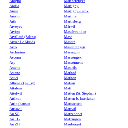
Arogno
Martherenges
Arolla
Martigny
Arosa
Martigny-Croix
Arosio
Martina
Arth
Martisberg
Arveyes
Märwil
Arvigo
Maschwanden
Arvillard (Salins)
Mase
Arzier-Le Muids
Masein
Arzo
Maseltrangen
Ascharina
Massagno
Ascona
Massongex
Asp
Massonnens
Assens
Mastrils
Astano
Mathod
Asuel
Mathon
Athenaz (Avusy)
Matran
Attalens
Matt
Attelwil
Matten (St. Stephan)
Attikon
Matten b. Interlaken
Attinghausen
Mattstetten
Attiswil
Mattwil
Au SG
Matzendorf
Au TG
Matzingen
Au ZH
Mauborget