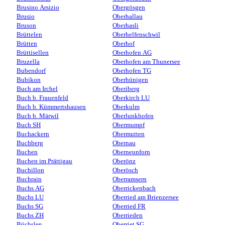
Brusino Arsizio
Obergösgen
Brusio
Oberhallau
Bruson
Oberhasli
Brüttelen
Oberhelfenschwil
Brütten
Oberhof
Brüttisellen
Oberhofen AG
Bruzella
Oberhofen am Thunersee
Bubendorf
Oberhofen TG
Bubikon
Oberhünigen
Buch am Irchel
Oberiberg
Buch b. Frauenfeld
Oberkirch LU
Buch b. Kümmertshausen
Oberkulm
Buch b. Märwil
Oberlunkhofen
Buch SH
Obermumpf
Buchackern
Obermutten
Buchberg
Obernau
Buchen
Oberneunforn
Buchen im Prättigau
Oberönz
Buchillon
Oberösch
Buchrain
Oberramsern
Buchs AG
Oberrickenbach
Buchs LU
Oberried am Brienzersee
Buchs SG
Oberried FR
Buchs ZH
Oberrieden
Büchslen
Oberriet SG