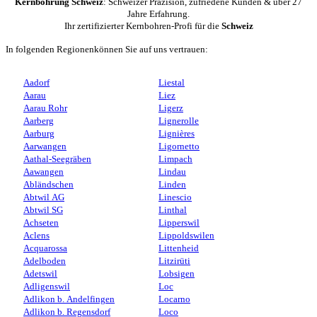
Kernbohrung Schweiz
: Schweizer Präzision, zufriedene Kunden & über 27
Jahre Erfahrung.
Ihr zertifizierter Kernbohren-Profi für die
Schweiz
In folgenden Regionenkönnen Sie auf uns vertrauen:
Aadorf
Liestal
Aarau
Liez
Aarau Rohr
Ligerz
Aarberg
Lignerolle
Aarburg
Lignières
Aarwangen
Ligornetto
Aathal-Seegräben
Limpach
Aawangen
Lindau
Abländschen
Linden
Abtwil AG
Linescio
Abtwil SG
Linthal
Achseten
Lipperswil
Aclens
Lippoldswilen
Acquarossa
Littenheid
Adelboden
Litzirüti
Adetswil
Lobsigen
Adligenswil
Loc
Adlikon b. Andelfingen
Locarno
Adlikon b. Regensdorf
Loco