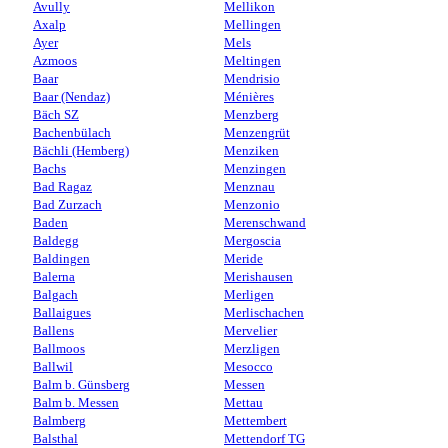
Avully
Mellikon
Axalp
Mellingen
Ayer
Mels
Azmoos
Meltingen
Baar
Mendrisio
Baar (Nendaz)
Ménières
Bäch SZ
Menzberg
Bachenbülach
Menzengrüt
Bächli (Hemberg)
Menziken
Bachs
Menzingen
Bad Ragaz
Menznau
Bad Zurzach
Menzonio
Baden
Merenschwand
Baldegg
Mergoscia
Baldingen
Meride
Balerna
Merishausen
Balgach
Merligen
Ballaigues
Merlischachen
Ballens
Mervelier
Ballmoos
Merzligen
Ballwil
Mesocco
Balm b. Günsberg
Messen
Balm b. Messen
Mettau
Balmberg
Mettembert
Balsthal
Mettendorf TG