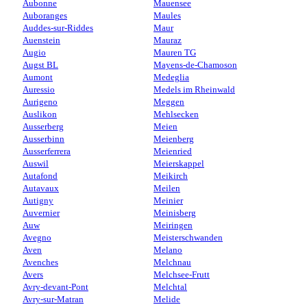
Aubonne
Mauensee
Auboranges
Maules
Auddes-sur-Riddes
Maur
Auenstein
Mauraz
Augio
Mauren TG
Augst BL
Mayens-de-Chamoson
Aumont
Medeglia
Auressio
Medels im Rheinwald
Aurigeno
Meggen
Auslikon
Mehlsecken
Ausserberg
Meien
Ausserbinn
Meienberg
Ausserferrera
Meienried
Auswil
Meierskappel
Autafond
Meikirch
Autavaux
Meilen
Autigny
Meinier
Auvernier
Meinisberg
Auw
Meiringen
Avegno
Meisterschwanden
Aven
Melano
Avenches
Melchnau
Avers
Melchsee-Frutt
Avry-devant-Pont
Melchtal
Avry-sur-Matran
Melide