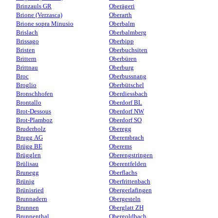
Brinzauls GR
Oberägeri
Brione (Verzasca)
Oberarth
Brione sopra Minusio
Oberbalm
Brislach
Oberbalmberg
Brissago
Oberbipp
Bristen
Oberbuchsiten
Brittern
Oberbüren
Brittnau
Oberburg
Broc
Oberbussnang
Broglio
Oberbütschel
Bronschhofen
Oberdiessbach
Brontallo
Oberdorf BL
Brot-Dessous
Oberdorf NW
Brot-Plamboz
Oberdorf SO
Bruderholz
Oberegg
Brugg AG
Oberembrach
Brügg BE
Oberems
Brügglen
Oberengstringen
Brülisau
Oberentfelden
Brunegg
Oberflachs
Brünig
Oberfrittenbach
Brünisried
Obergerlafingen
Brunnadern
Obergesteln
Brunnen
Oberglatt ZH
Brunnenthal
Obergoldbach