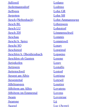
Adliswil
Lodano
Aedermannsdorf
Lodrino
Aefligen
Lohn GR
Aegerten
Lohn SH
Aesch (Neftenbach)
Lohn-Ammannsegg
Aesch BL
Löhningen
Aesch LU
Lohnstorf
Aesch ZH
Lömmenschwil
Aeschau
Lommis
Aeschi b. Spiez
Lommiswil
Aeschi SO
Lonay
Aeschiried
Longirod
Aeschlen b. Oberdiessbach
Lopagno
Aeschlen ob Gunten
Losone
Aetigkofen
Lossy
Aetingen
Lostallo
Aettenschwil
Lostorf
Aeugst am Albis
Lottigna
Aeugstertal
Lotzwil
Affeltrangen
Lourtier
Affoltern am Albis
Lovatens
Affoltern im Emmental
Lovens
Agarn
Loveresse
Agarone
Lü
Agasul
Luc (Ayent)