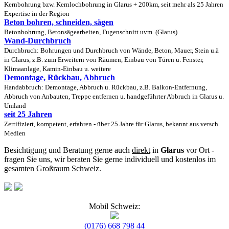
Kernbohrung bzw. Kernlochbohrung in Glarus + 200km, seit mehr als 25 Jahren
Expertise in der Region
Beton bohren, schneiden, sägen
Betonbohrung, Betonsägearbeiten, Fugenschnitt uvm. (Glarus)
Wand-Durchbruch
Durchbruch: Bohrungen und Durchbruch von Wände, Beton, Mauer, Stein u.ä
in Glarus, z.B. zum Erweitern von Räumen, Einbau von Türen u. Fenster,
Klimaanlage, Kamin-Einbau u. weitere
Demontage, Rückbau, Abbruch
Handabbruch: Demontage, Abbruch u. Rückbau, z.B. Balkon-Entfernung,
Abbruch von Anbauten, Treppe entfernen u. handgeführter Abbruch in Glarus u.
Umland
seit 25 Jahren
Zertifiziert, kompetent, erfahren - über 25 Jahre für Glarus, bekannt aus versch.
Medien
Besichtigung und Beratung gerne auch
direkt
in
Glarus
vor Ort -
fragen Sie uns, wir beraten Sie gerne individuell und kostenlos im
gesamten Großraum Schweiz.
Mobil Schweiz:
(0176) 668 798 44