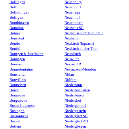
Bollingen
Neuenburg
Bollion
Neuendorf
Bollodingen
Neuenegg
Boltigen
Neuenhof
Bombinasco
Neuenkirch
Bonaduz
Neuhaus SG
Bonau
Neuhausen am Rheinfall
Boncourt
Neuheim
Bondo
Neukirch (Egnach)
Bonfol
Neukirch an der Thur
Bönigen b. Interlaken
Neunkirch
Boningen
Neuwilen
Boniswil
Neyruz FR
Bonnefontaine
Neyruz-sur-Moudon
Bonstetten
Nidau
Bonvillars
Nidfurn
Boppelsen
Niederbipp
Borex
Niederbuchsiten
Borgnone
Niederbüren
Borgonovo
Niederdorf
Bosco Luganese
Niedergampel
Bösingen
Niedergesteln
Bossonnens
Niederglatt SG
Boswil
Niederglatt ZH
Bottens
Niedergösgen