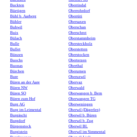
Buckten
Oberrindal
Büetigen
Oberrohrdorf
Bühl b. Aarberg
Oberrüti
Bühler
Obersaxen
Buhwil
Oberschan
Buix
Oberschrot
Bülach
Oberstammheim
Bulle
Obersteckholz
Bullet
Oberstetten
Bünzen
Oberstocken
Buochs
Oberterzen
Buonas
Oberthal
Bürchen
Oberurnen
Bure
Oberuzwil
Büren an der Aare
Obervaz
Büren NW
Oberwald
Büren SO
Oberwangen b. Bern
Büren zum Hof
Oberwangen TG
Burg AG
Oberweningen
Burg im Leimental
Oberwil (Dägerlen)
Burgäschi
Oberwil b. Büren
Burgdorf
Oberwil b. Zug
Bürgenstock
Oberwil BL
Burgistein
Oberwil im Simmental