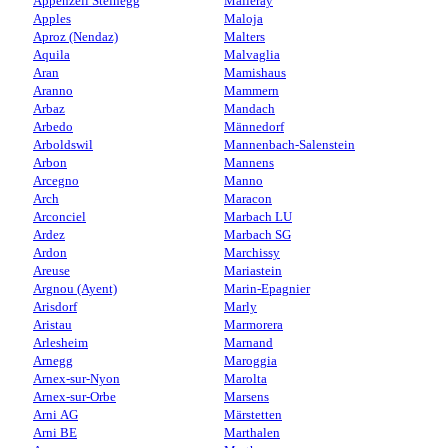
Appenzell Steinegg
Malleray
Apples
Maloja
Aproz (Nendaz)
Malters
Aquila
Malvaglia
Aran
Mamishaus
Aranno
Mammern
Arbaz
Mandach
Arbedo
Männedorf
Arboldswil
Mannenbach-Salenstein
Arbon
Mannens
Arcegno
Manno
Arch
Maracon
Arconciel
Marbach LU
Ardez
Marbach SG
Ardon
Marchissy
Areuse
Mariastein
Argnou (Ayent)
Marin-Epagnier
Arisdorf
Marly
Aristau
Marmorera
Arlesheim
Marnand
Arnegg
Maroggia
Arnex-sur-Nyon
Marolta
Arnex-sur-Orbe
Marsens
Arni AG
Märstetten
Arni BE
Marthalen