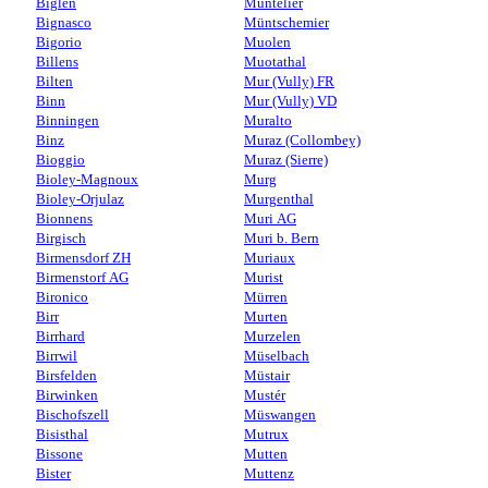
Biglen
Muntelier
Bignasco
Müntschemier
Bigorio
Muolen
Billens
Muotathal
Bilten
Mur (Vully) FR
Binn
Mur (Vully) VD
Binningen
Muralto
Binz
Muraz (Collombey)
Bioggio
Muraz (Sierre)
Bioley-Magnoux
Murg
Bioley-Orjulaz
Murgenthal
Bionnens
Muri AG
Birgisch
Muri b. Bern
Birmensdorf ZH
Muriaux
Birmenstorf AG
Murist
Bironico
Mürren
Birr
Murten
Birrhard
Murzelen
Birrwil
Müselbach
Birsfelden
Müstair
Birwinken
Mustér
Bischofszell
Müswangen
Bisisthal
Mutrux
Bissone
Mutten
Bister
Muttenz