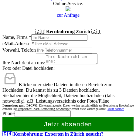
Online-Service:
zur Anfrage
🇨🇭
Kernbohrung Zürich
🇨🇭
Name, Firma
*
eMail-Adresse
*
Vorwahl, Telefon
Ihre Nachricht an uns:
Foto oder Datei hochladen:
Klicke oder ziehe Dateien in diesen Bereich zum
Hochladen.
Du kannst bis zu 3 Dateien hochladen.
Sie haben hier die Möglichkeit, Dateien hochzuladen (falls
notwendig), z.B. Leistungsverzeichnis oder Fotos/Pläne
Datenschutz gem. DSGVO
: Die einzutragenden Daten werden ausschließlich zur Bearbeitung Ihre Anfrage
erhoben und gespeichert. Nach Bearbeitung der Anfrage werden diese wieder gelöscht.
Mehr darüber.
Phone
Jetzt absenden
🇨🇭 Kernbohrung: Experten in Zürich gesucht?