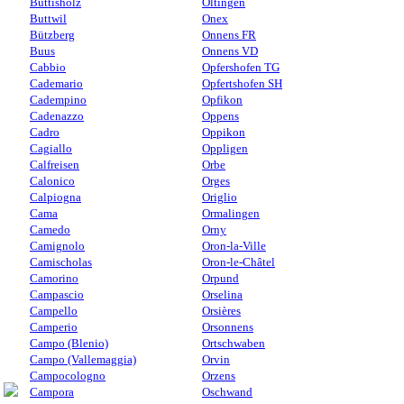
Buttisholz
Oltingen
Buttwil
Onex
Bützberg
Onnens FR
Buus
Onnens VD
Cabbio
Opfershofen TG
Cademario
Opfertshofen SH
Cadempino
Opfikon
Cadenazzo
Oppens
Cadro
Oppikon
Cagiallo
Oppligen
Calfreisen
Orbe
Calonico
Orges
Calpiogna
Origlio
Cama
Ormalingen
Camedo
Orny
Camignolo
Oron-la-Ville
Camischolas
Oron-le-Châtel
Camorino
Orpund
Campascio
Orselina
Campello
Orsières
Camperio
Orsonnens
Campo (Blenio)
Ortschwaben
Campo (Vallemaggia)
Orvin
Campocologno
Orzens
Campora
Oschwand