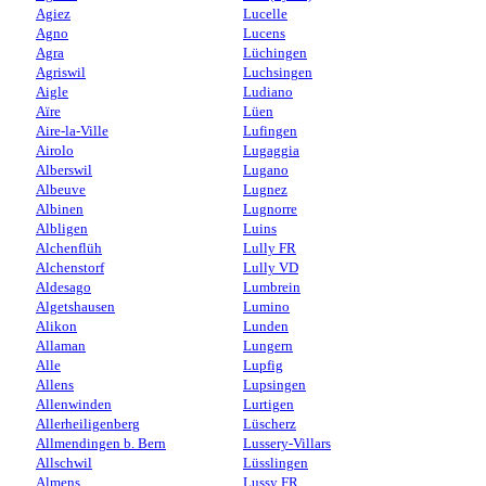
Agiez
Lucelle
Agno
Lucens
Agra
Lüchingen
Agriswil
Luchsingen
Aigle
Ludiano
Aïre
Lüen
Aire-la-Ville
Lufingen
Airolo
Lugaggia
Alberswil
Lugano
Albeuve
Lugnez
Albinen
Lugnorre
Albligen
Luins
Alchenflüh
Lully FR
Alchenstorf
Lully VD
Aldesago
Lumbrein
Algetshausen
Lumino
Alikon
Lunden
Allaman
Lungern
Alle
Lupfig
Allens
Lupsingen
Allenwinden
Lurtigen
Allerheiligenberg
Lüscherz
Allmendingen b. Bern
Lussery-Villars
Allschwil
Lüsslingen
Almens
Lussy FR