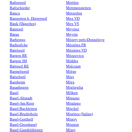
Balterswil
Mettlen
Baltschieder
Mettmenstetten
Banco
Metzerlen
Bangerten b. Dieterswil
Mex VD
Bänk (Dägerlen)
Mex VS
Bannwil
Meyriez
Bärau
Meyrin
Barbengo
Mézery-près-Donneloye
Barberêche
Mézières FR
Bäretswil
Mézières VD
Bargen BE
Mezzovico
Bargen SH
Middes
Bäriswil BE
Miécourt
Barmelweid
Miège
Bärschwil
Mies
Barzheim
Miex
Basadingen
Miglieglia
Basel
Milken
Basel-Altstadt
Minusio
Basel-Am Ring
Miralago
Basel-Bachletten
Mirchel
Basel-Bruderholz
Misériez (Salins)
Basel-Gotthelf
Misery
Basel-Grossbasel
Mission
Basel-Gundeldingen
Missy