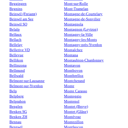
Beggingen
Mont-sur-Rolle
Begnins
Mont-Tramelan
Beinwil (Freiamt)
Montagne-de-Courtelary
Beinwil am See
Montagne-de-Sonvilier
Beinwil SO
Montagnola
Belalp
Montagnon (Leytron)
Belfaux
Montagny-la-Ville
Bellach
Montagny-les-Monts
Bellelay
Montagny-près-Yverdon
Bellerive VD
Montalchez
Bellevue
Montana
Bellikon
Montaubion-Chardonney
Bellinzona
Montavon
Bellmund
Montbovon
Bellwald
Montbrelloz
Belmont-sur-Lausanne
Montcherand
Belmont-sur-Yverdon
Monte
Belp
Monte Carasso
Belpberg
Monteggio
Belprahon
Montenol
Benglen
Montet (Broye)
Benken SG
Montet (Glâne)
Benken ZH
Montévraz
Bennau
Montezillon
Bennwil
Montfaucon