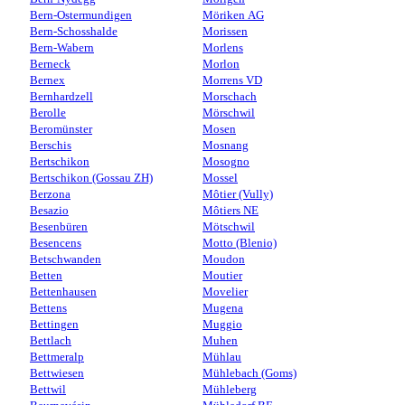
Bern-Ostermundigen
Möriken AG
Bern-Schosshalde
Morissen
Bern-Wabern
Morlens
Berneck
Morlon
Bernex
Morrens VD
Bernhardzell
Morschach
Berolle
Mörschwil
Beromünster
Mosen
Berschis
Mosnang
Bertschikon
Mosogno
Bertschikon (Gossau ZH)
Mossel
Berzona
Môtier (Vully)
Besazio
Môtiers NE
Besenbüren
Mötschwil
Besencens
Motto (Blenio)
Betschwanden
Moudon
Betten
Moutier
Bettenhausen
Movelier
Bettens
Mugena
Bettingen
Muggio
Bettlach
Muhen
Bettmeralp
Mühlau
Bettwiesen
Mühlebach (Goms)
Bettwil
Mühleberg