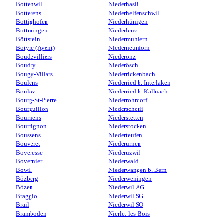
Bottenwil
Niederhasli
Botterens
Niederhelfenschwil
Bottighofen
Niederhünigen
Bottmingen
Niederlenz
Böttstein
Niedermuhlern
Botyre (Ayent)
Niederneunforn
Boudevilliers
Niederönz
Boudry
Niederösch
Bougy-Villars
Niederrickenbach
Boulens
Niederried b. Interlaken
Bouloz
Niederried b. Kallnach
Bourg-St-Pierre
Niederrohrdorf
Bourguillon
Niederscherli
Bournens
Niederstetten
Bourrignon
Niederstocken
Boussens
Niederteufen
Bouveret
Niederurnen
Boveresse
Niederuzwil
Bovernier
Niederwald
Bowil
Niederwangen b. Bern
Bözberg
Niederweningen
Bözen
Niederwil AG
Braggio
Niederwil SG
Brail
Niederwil SO
Bramboden
Nierlet-les-Bois