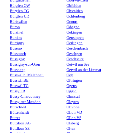
Burglauenen
Oberwil-Lieli
Bürglen OW
Obfelden
Bürglen TG
Obstalden
Bürglen UR
Ochlenberg
Büriswilen
Ocourt
Büron
Odogno
Bursinel
Oekingen
Bursins
Oensingen
Burtigny
Oerlingen
Buseno
Oeschenbach
Büsserach
Oeschgen
Bussigny
Oeschseite
Bussigny-sur-Oron
Oetwil am See
Bussnang
Oetwil an der Limmat
Busswil b. Melchnau
Oey
Busswil BE
Oftringen
Busswil TG
Ogens
Bussy FR
Oggio
Bussy-Chardonney
Ohmstal
Bussy-sur-Moudon
Oleyres
Bütschwil
Olivone
Büttenhardt
Ollon VD
Buttes
Ollon VS
Büttikon AG
Olsberg
Buttikon SZ
Olten