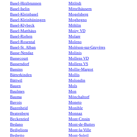
Basel-Hirzbrunnen
Mitlödi
Basel-Iselin
Mittelhäusern
Basel-Kleinbasel
Mogelsberg
Basel-Kleinhüningen
Moghegno
Basel-Klybeck
Möhlin
Basel-Matthäus
Moiry VD
Basel-Riehen
Molare
Basel-Rosental
Moleno
Basel-St. Alban
Moléson-sur-Gruyères
Basse-Nendaz
Molinis
Bassecourt
Mollens VD
Bassersdorf
Mollens VS
Bassins
Mollie-Margot
Bätterkinden
Mollis
Bättwil
Molondin
Bauen
Mols
Baulmes
Mon
Bauma
Mönchaltorf
Bavois
Moneto
Bazenheid
Monible
Beatenberg
Monnaz
Beckenried
Mont-Crosin
Bedano
Mont-de-Buttes
Bedigliora
Mont-la-Ville
Bedretto
Mont-Soleil