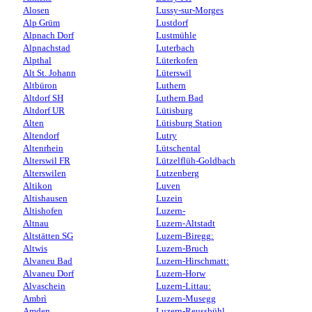
Alosen
Lussy-sur-Morges
Alp Grüm
Lustdorf
Alpnach Dorf
Lustmühle
Alpnachstad
Luterbach
Alpthal
Lüterkofen
Alt St. Johann
Lüterswil
Altbüron
Luthern
Altdorf SH
Luthern Bad
Altdorf UR
Lütisburg
Alten
Lütisburg Station
Altendorf
Lutry
Altenrhein
Lütschental
Alterswil FR
Lützelflüh-Goldbach
Alterswilen
Lutzenberg
Altikon
Luven
Altishausen
Luzein
Altishofen
Luzern-
Altnau
Luzern-Altstadt
Altstätten SG
Luzern-Biregg:
Altwis
Luzern-Bruch
Alvaneu Bad
Luzern-Hirschmatt:
Alvaneu Dorf
Luzern-Horw
Alvaschein
Luzern-Littau:
Ambrì
Luzern-Musegg
Amden
Luzern-Reussbühl