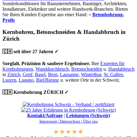
Sonderkonditionen für Bauunternehmen, Bauträger, Architekten,
Installateure, Elektriker und weitere Handwerk-Branchen. Bieten
Sie Ihren Kunden Expertise aus einer Hand: »
Betonbohrung-
Profis
Kernbohren, Betonschneiden & Handabbruch in
Zürich
🇨🇭 seit über 27 Jahren ✓
Sorgfalt, Präzision & saubere Ergebnisser.
Ihre
Experten für
Kernbohrungen
,
Wanddurchbruch
,
Betonschneiden
u.
Handabbruch
in
Zürich
,
Genf
,
Basel
,
Bern
,
Lausanne
,
Winterthur
,
St. Gallen
,
Luzern
,
Lugano
,
Biel/Bienne
u. weitere Orte in der Schweiz.
🇨🇭 Kernbohrung ZÜRICH ✓
Kontakt/Anfrage
|
Leistungen (Schweiz)
Impressum |
Datenschutz |
Über uns