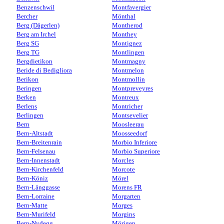
Benzenschwil
Montfavergier
Bercher
Mönthal
Berg (Dägerlen)
Montherod
Berg am Irchel
Monthey
Berg SG
Montignez
Berg TG
Montlingen
Bergdietikon
Montmagny
Beride di Bedigliora
Montmelon
Berikon
Montmollin
Beringen
Montpreveyres
Berken
Montreux
Berlens
Montricher
Berlingen
Montsevelier
Bern
Moosleerau
Bern-Altstadt
Moosseedorf
Bern-Breitenrain
Morbio Inferiore
Bern-Felsenau
Morbio Superiore
Bern-Innenstadt
Morcles
Bern-Kirchenfeld
Morcote
Bern-Köniz
Mörel
Bern-Länggasse
Morens FR
Bern-Lorraine
Morgarten
Bern-Matte
Morges
Bern-Murifeld
Morgins
Bern-Nydegg
Mörigen