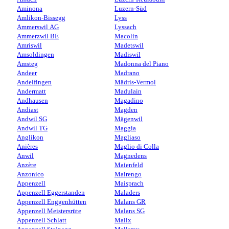
Aminona
Luzern-Süd
Amlikon-Bissegg
Lyss
Ammerswil AG
Lyssach
Ammerzwil BE
Macolin
Amriswil
Madetswil
Amsoldingen
Madiswil
Amsteg
Madonna del Piano
Andeer
Madrano
Andelfingen
Mädris-Vermol
Andermatt
Madulain
Andhausen
Magadino
Andiast
Magden
Andwil SG
Mägenwil
Andwil TG
Maggia
Anglikon
Magliaso
Anières
Maglio di Colla
Anwil
Magnedens
Anzère
Maienfeld
Anzonico
Mairengo
Appenzell
Maisprach
Appenzell Eggerstanden
Maladers
Appenzell Enggenhütten
Malans GR
Appenzell Meistersrüte
Malans SG
Appenzell Schlatt
Malix