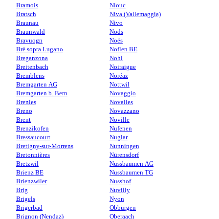
Bramois
Niouc
Bratsch
Niva (Vallemaggia)
Braunau
Nivo
Braunwald
Nods
Bravuogn
Noës
Brè sopra Lugano
Noflen BE
Breganzona
Nohl
Breitenbach
Noiraigue
Bremblens
Noréaz
Bremgarten AG
Nottwil
Bremgarten b. Bern
Novaggio
Brenles
Novalles
Breno
Novazzano
Brent
Noville
Brenzikofen
Nufenen
Bressaucourt
Nuglar
Bretigny-sur-Morrens
Nunningen
Bretonnières
Nürensdorf
Bretzwil
Nussbaumen AG
Brienz BE
Nussbaumen TG
Brienzwiler
Nusshof
Brig
Nuvilly
Brigels
Nyon
Brigerbad
Obbürgen
Brignon (Nendaz)
Oberaach