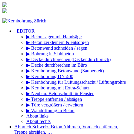
Zum
Inhalt
springen
_EDITOR
▶ Beton sägen mit Handsäge
▶ Beton zerkleinern & entsorgen
▶ Betonwand schneiden / sägen
▶ Bohrung in Stahlbeton
▶ Decke durchbrechen (Deckendurchbruch)
▶ Decke durchbrechen im Büro
▶ Kernbohrung Betonwand (Sauberkeit)
▶ Kernbohrung DN 400
▶ Kernbohrung für Lüftungsschacht / Lüftungsrohre
▶ Kernbohrung mit Extra-Schutz
▶ Neubau: Betonschnitt für Fenster
▶ Treppe entfernen / absägen
▶ Türe vergrößern / erweitern
▶ Wandöffnung in Beton
About links
About rechts
Abbruch Schweiz: Beton Abbruch, Vordach entfernen,
Treppe abreißen, …