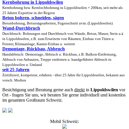
Kernbohrung in Lippoldswilen
Kernbohrung bzw. Kernlochbohrung in Lippoldswilen + 200km, seit mehr als
25 Jahren Expertise in der Region
Beton bohren, schneiden, sägen
Betonbohrung, Betonsägearbeiten, Fugenschnitt uvm. (Lippoldswilen)
Wand-Durchbruch
Durchbruch: Bohrungen und Durchbruch von Wände, Beton, Mauer, Stein u.ä
in Lippoldswilen, z.B. zum Erweitern von Räumen, Einbau von Türen u.
Fenster, Klimaanlage, Kamin-Einbau u. weitere
Demontage, Rückbau, Abbruch
Handabbruch: Demontage, Abbruch u. Rückbau, z.B. Balkon-Entfernung,
Abbruch von Anbauten, Treppe entfernen u. handgeführter Abbruch in
Lippoldswilen u. Umland
seit 25 Jahren
Zertifiziert, kompetent, erfahren - über 25 Jahre für Lippoldswilen, bekannt aus
versch. Medien
Besichtigung und Beratung gerne auch
direkt
in
Lippoldswilen
vor
Ort - fragen Sie uns, wir beraten Sie gerne individuell und kostenlos
im gesamten Großraum Schweiz.
Mobil Schweiz: