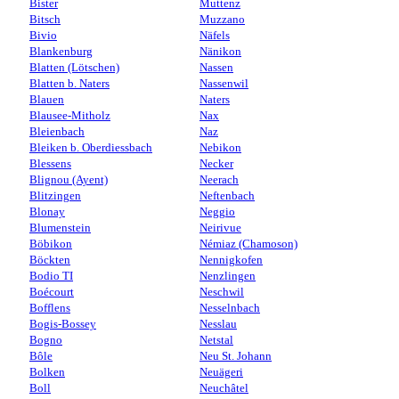
Bister
Muttenz
Bitsch
Muzzano
Bivio
Näfels
Blankenburg
Nänikon
Blatten (Lötschen)
Nassen
Blatten b. Naters
Nassenwil
Blauen
Naters
Blausee-Mitholz
Nax
Bleienbach
Naz
Bleiken b. Oberdiessbach
Nebikon
Blessens
Necker
Blignou (Ayent)
Neerach
Blitzingen
Neftenbach
Blonay
Neggio
Blumenstein
Neirivue
Böbikon
Némiaz (Chamoson)
Böckten
Nennigkofen
Bodio TI
Nenzlingen
Boécourt
Neschwil
Bofflens
Nesselnbach
Bogis-Bossey
Nesslau
Bogno
Netstal
Bôle
Neu St. Johann
Bolken
Neuägeri
Boll
Neuchâtel