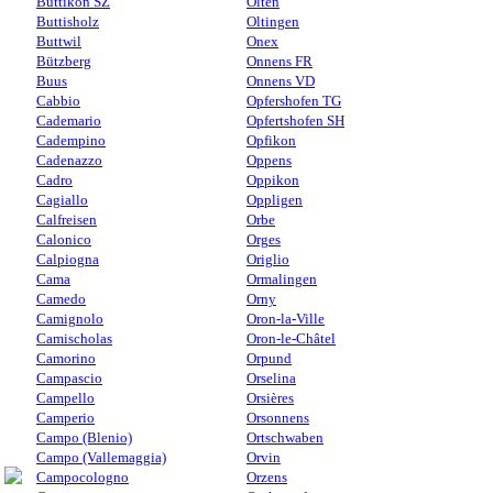
Buttikon SZ
Olten
Buttisholz
Oltingen
Buttwil
Onex
Bützberg
Onnens FR
Buus
Onnens VD
Cabbio
Opfershofen TG
Cademario
Opfertshofen SH
Cadempino
Opfikon
Cadenazzo
Oppens
Cadro
Oppikon
Cagiallo
Oppligen
Calfreisen
Orbe
Calonico
Orges
Calpiogna
Origlio
Cama
Ormalingen
Camedo
Orny
Camignolo
Oron-la-Ville
Camischolas
Oron-le-Châtel
Camorino
Orpund
Campascio
Orselina
Campello
Orsières
Camperio
Orsonnens
Campo (Blenio)
Ortschwaben
Campo (Vallemaggia)
Orvin
Campocologno
Orzens