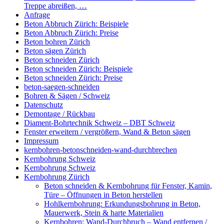
Treppe abreißen, …
Anfrage
Beton Abbruch Zürich: Beispiele
Beton Abbruch Zürich: Preise
Beton bohren Zürich
Beton sägen Zürich
Beton schneiden Zürich
Beton schneiden Zürich: Beispiele
Beton schneiden Zürich: Preise
beton-saegen-schneiden
Bohren & Sägen / Schweiz
Datenschutz
Demontage / Rückbau
Diament-Bohrtechnik Schweiz – DBT Schweiz
Fenster erweitern / vergrößern, Wand & Beton sägen
Impressum
kernbohren-betonschneiden-wand-durchbrechen
Kernbohrung Schweiz
Kernbohrung Schweiz
Kernbohrung Zürich
Beton schneiden & Kernbohrung für Fenster, Kamin,
Türe – Öffnungen in Beton herstellen
Hohlkernbohrung: Erkundungsbohrung in Beton,
Mauerwerk, Stein & harte Materialien
Kernbohren: Wand-Durchbruch – Wand entfernen /