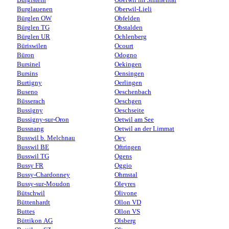
Burglauenen
Oberwil-Lieli
Bürglen OW
Obfelden
Bürglen TG
Obstalden
Bürglen UR
Ochlenberg
Büriswilen
Ocourt
Büron
Odogno
Bursinel
Oekingen
Bursins
Oensingen
Burtigny
Oerlingen
Buseno
Oeschenbach
Büsserach
Oeschgen
Bussigny
Oeschseite
Bussigny-sur-Oron
Oetwil am See
Bussnang
Oetwil an der Limmat
Busswil b. Melchnau
Oey
Busswil BE
Oftringen
Busswil TG
Ogens
Bussy FR
Oggio
Bussy-Chardonney
Ohmstal
Bussy-sur-Moudon
Oleyres
Bütschwil
Olivone
Büttenhardt
Ollon VD
Buttes
Ollon VS
Büttikon AG
Olsberg