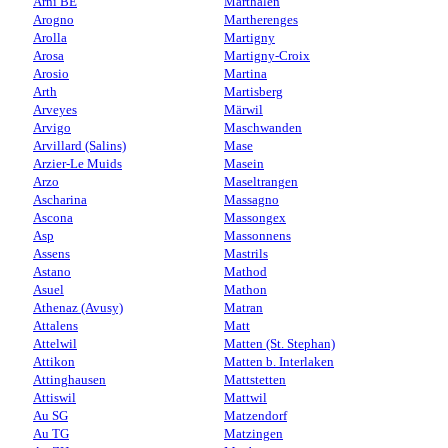
Arni BE
Marthalen
Arogno
Martherenges
Arolla
Martigny
Arosa
Martigny-Croix
Arosio
Martina
Arth
Martisberg
Arveyes
Märwil
Arvigo
Maschwanden
Arvillard (Salins)
Mase
Arzier-Le Muids
Masein
Arzo
Maseltrangen
Ascharina
Massagno
Ascona
Massongex
Asp
Massonnens
Assens
Mastrils
Astano
Mathod
Asuel
Mathon
Athenaz (Avusy)
Matran
Attalens
Matt
Attelwil
Matten (St. Stephan)
Attikon
Matten b. Interlaken
Attinghausen
Mattstetten
Attiswil
Mattwil
Au SG
Matzendorf
Au TG
Matzingen