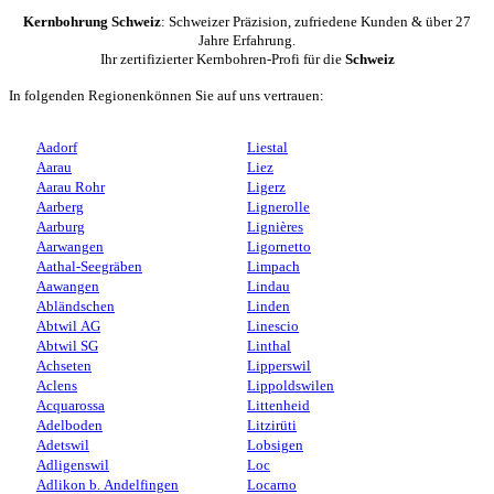
Kernbohrung Schweiz
: Schweizer Präzision, zufriedene Kunden & über 27
Jahre Erfahrung.
Ihr zertifizierter Kernbohren-Profi für die
Schweiz
In folgenden Regionenkönnen Sie auf uns vertrauen:
Aadorf
Liestal
Aarau
Liez
Aarau Rohr
Ligerz
Aarberg
Lignerolle
Aarburg
Lignières
Aarwangen
Ligornetto
Aathal-Seegräben
Limpach
Aawangen
Lindau
Abländschen
Linden
Abtwil AG
Linescio
Abtwil SG
Linthal
Achseten
Lipperswil
Aclens
Lippoldswilen
Acquarossa
Littenheid
Adelboden
Litzirüti
Adetswil
Lobsigen
Adligenswil
Loc
Adlikon b. Andelfingen
Locarno