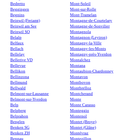
Bedretto
Mont-Soleil
Beggingen
Mont-sur-Rolle
Begnins
Mont-Tramelan
Beinwil (Freiamt)
Montagne-de-Courtelary
Beinwil am See
Montagne-de-Sonvilier
Beinwil SO
Montagnola
Belalp
Montagnon (Leytron)
Belfaux
Montagny-la-Ville
Bellach
Montagny-les-Monts
Bellelay
Montagny-près-Yverdon
Bellerive VD
Montalchez
Bellevue
Montana
Bellikon
Montaubion-Chardonney
Bellinzona
Montavon
Bellmund
Montbovon
Bellwald
Montbrelloz
Belmont-sur-Lausanne
Montcherand
Belmont-sur-Yverdon
Monte
Belp
Monte Carasso
Belpberg
Monteggio
Belprahon
Montenol
Benglen
Montet (Broye)
Benken SG
Montet (Glâne)
Benken ZH
Montévraz
Bennau
Montezillon