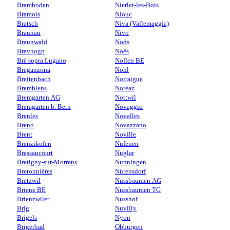
Bramboden
Nierlet-les-Bois
Bramois
Niouc
Bratsch
Niva (Vallemaggia)
Braunau
Nivo
Braunwald
Nods
Bravuogn
Noës
Brè sopra Lugano
Noflen BE
Breganzona
Nohl
Breitenbach
Noiraigue
Bremblens
Noréaz
Bremgarten AG
Nottwil
Bremgarten b. Bern
Novaggio
Brenles
Novalles
Breno
Novazzano
Brent
Noville
Brenzikofen
Nufenen
Bressaucourt
Nuglar
Bretigny-sur-Morrens
Nunningen
Bretonnières
Nürensdorf
Bretzwil
Nussbaumen AG
Brienz BE
Nussbaumen TG
Brienzwiler
Nusshof
Brig
Nuvilly
Brigels
Nyon
Brigerbad
Obbürgen