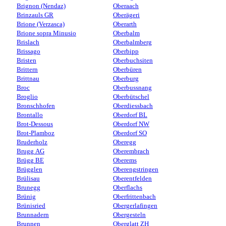
Brignon (Nendaz)
Oberaach
Brinzauls GR
Oberägeri
Brione (Verzasca)
Oberarth
Brione sopra Minusio
Oberbalm
Brislach
Oberbalmberg
Brissago
Oberbipp
Bristen
Oberbuchsiten
Brittern
Oberbüren
Brittnau
Oberburg
Broc
Oberbussnang
Broglio
Oberbütschel
Bronschhofen
Oberdiessbach
Brontallo
Oberdorf BL
Brot-Dessous
Oberdorf NW
Brot-Plamboz
Oberdorf SO
Bruderholz
Oberegg
Brugg AG
Oberembrach
Brügg BE
Oberems
Brügglen
Oberengstringen
Brülisau
Oberentfelden
Brunegg
Oberflachs
Brünig
Oberfrittenbach
Brünisried
Obergerlafingen
Brunnadern
Obergesteln
Brunnen
Oberglatt ZH