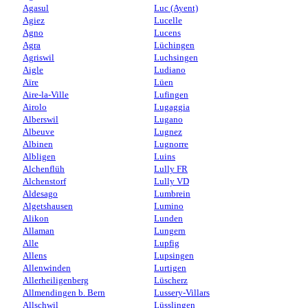
Agasul
Luc (Ayent)
Agiez
Lucelle
Agno
Lucens
Agra
Lüchingen
Agriswil
Luchsingen
Aigle
Ludiano
Aïre
Lüen
Aire-la-Ville
Lufingen
Airolo
Lugaggia
Alberswil
Lugano
Albeuve
Lugnez
Albinen
Lugnorre
Albligen
Luins
Alchenflüh
Lully FR
Alchenstorf
Lully VD
Aldesago
Lumbrein
Algetshausen
Lumino
Alikon
Lunden
Allaman
Lungern
Alle
Lupfig
Allens
Lupsingen
Allenwinden
Lurtigen
Allerheiligenberg
Lüscherz
Allmendingen b. Bern
Lussery-Villars
Allschwil
Lüsslingen