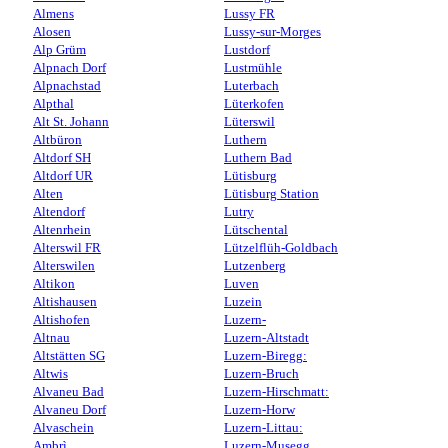
Almens
Lussy FR
Alosen
Lussy-sur-Morges
Alp Grüm
Lustdorf
Alpnach Dorf
Lustmühle
Alpnachstad
Luterbach
Alpthal
Lüterkofen
Alt St. Johann
Lüterswil
Altbüron
Luthern
Altdorf SH
Luthern Bad
Altdorf UR
Lütisburg
Alten
Lütisburg Station
Altendorf
Lutry
Altenrhein
Lütschental
Alterswil FR
Lützelflüh-Goldbach
Alterswilen
Lutzenberg
Altikon
Luven
Altishausen
Luzein
Altishofen
Luzern-
Altnau
Luzern-Altstadt
Altstätten SG
Luzern-Biregg:
Altwis
Luzern-Bruch
Alvaneu Bad
Luzern-Hirschmatt:
Alvaneu Dorf
Luzern-Horw
Alvaschein
Luzern-Littau:
Ambrì
Luzern-Musegg