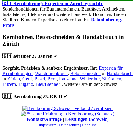
🇨🇭 Kernbohrung: Experten in Zürich gesucht?
Sonderkonditionen für Bauunternehmen, Bauträger, Architekten,
Installateure, Elektriker und weitere Handwerk-Branchen. Bieten
Sie Ihren Kunden Expertise aus einer Hand: »
Betonbohrung-
Profis
Kernbohren, Betonschneiden & Handabbruch in
Zürich
🇨🇭 seit über 27 Jahren ✓
Sorgfalt, Präzision & saubere Ergebnisser.
Ihre
Experten für
Kernbohrungen
,
Wanddurchbruch
,
Betonschneiden
u.
Handabbruch
in
Zürich
,
Genf
,
Basel
,
Bern
,
Lausanne
,
Winterthur
,
St. Gallen
,
Luzern
,
Lugano
,
Biel/Bienne
u. weitere Orte in der Schweiz.
🇨🇭 Kernbohrung ZÜRICH ✓
Kontakt/Anfrage
|
Leistungen (Schweiz)
Impressum |
Datenschutz |
Über uns