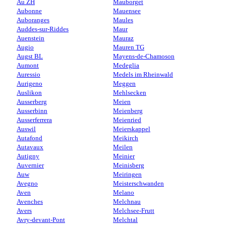
Au ZH
Mauborget
Aubonne
Mauensee
Auboranges
Maules
Auddes-sur-Riddes
Maur
Auenstein
Mauraz
Augio
Mauren TG
Augst BL
Mayens-de-Chamoson
Aumont
Medeglia
Auressio
Medels im Rheinwald
Aurigeno
Meggen
Auslikon
Mehlsecken
Ausserberg
Meien
Ausserbinn
Meienberg
Ausserferrera
Meienried
Auswil
Meierskappel
Autafond
Meikirch
Autavaux
Meilen
Autigny
Meinier
Auvernier
Meinisberg
Auw
Meiringen
Avegno
Meisterschwanden
Aven
Melano
Avenches
Melchnau
Avers
Melchsee-Frutt
Avry-devant-Pont
Melchtal