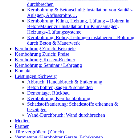
durchbrechen
Kernbohrung & Betonschnitt: Installation von Sanitär-
Anlagen, Abflussrohre,…
Kernbohrung: Klima, Heizung, Lüftung – Bohren in
Beton/Mauer zur Installation für Klimaanlagen,
Heizungs-/Lüftungssysteme
Kernbohrung: Rohre, Leitungen installieren – Bohrung
durch Beton & Mauerwerk
Kernbohrung Zürich: Beispiele
Kernbohrung Zürich: Preise
Kernbohrung: Kosten-Rechner
Kernbohrung: Seminar / Lehrgang
Kontakt
Leistungen (Schweiz)
Abbruch, Handabbruch & Entkernung
Beton bohren, sägen & schneiden
Demontage, Rückbau
Kernbohrung, Kernlochbohrung
Schadstoffsanierung: Schadestoffe erkennen &
beseitigen
Wand-Durchbruch: Wand durchbrechen
Medien
Partner
Türe vergrößern (Zürich)
Vermietung (Kernbohrer-Geräte, Bohrkronen