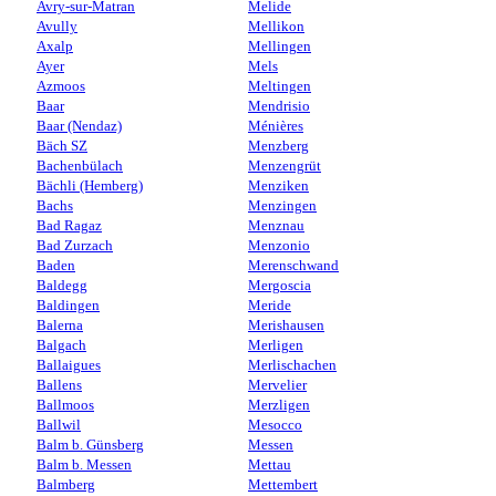
Avry-sur-Matran
Melide
Avully
Mellikon
Axalp
Mellingen
Ayer
Mels
Azmoos
Meltingen
Baar
Mendrisio
Baar (Nendaz)
Ménières
Bäch SZ
Menzberg
Bachenbülach
Menzengrüt
Bächli (Hemberg)
Menziken
Bachs
Menzingen
Bad Ragaz
Menznau
Bad Zurzach
Menzonio
Baden
Merenschwand
Baldegg
Mergoscia
Baldingen
Meride
Balerna
Merishausen
Balgach
Merligen
Ballaigues
Merlischachen
Ballens
Mervelier
Ballmoos
Merzligen
Ballwil
Mesocco
Balm b. Günsberg
Messen
Balm b. Messen
Mettau
Balmberg
Mettembert