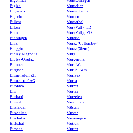
Bigenthal
Münsterlingen
Biglen
Muntelier
Bignasco
Müntschemier
Bigorio
Muolen
Billens
Muotathal
Bilten
Mur (Vully) FR
Binn
Mur (Vully) VD
Binningen
Muralto
Binz
Muraz (Collombey)
Bioggio
Muraz (Sierre)
Bioley-Magnoux
Murg
Bioley-Orjulaz
Murgenthal
Bionnens
Muri AG
Birgisch
Muri b. Bern
Birmensdorf ZH
Muriaux
Birmenstorf AG
Murist
Bironico
Mürren
Birr
Murten
Birrhard
Murzelen
Birrwil
Müselbach
Birsfelden
Müstair
Birwinken
Mustér
Bischofszell
Müswangen
Bisisthal
Mutrux
Bissone
Mutten