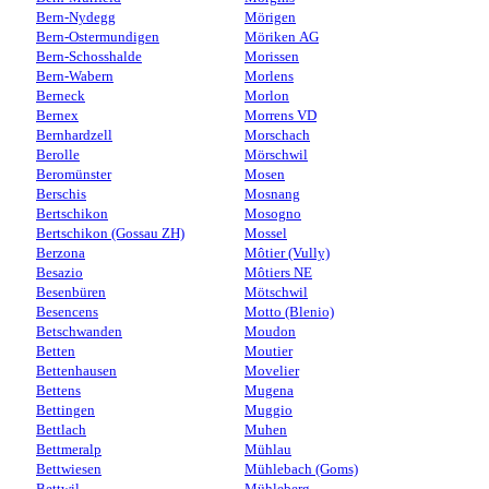
Bern-Nydegg
Mörigen
Bern-Ostermundigen
Möriken AG
Bern-Schosshalde
Morissen
Bern-Wabern
Morlens
Berneck
Morlon
Bernex
Morrens VD
Bernhardzell
Morschach
Berolle
Mörschwil
Beromünster
Mosen
Berschis
Mosnang
Bertschikon
Mosogno
Bertschikon (Gossau ZH)
Mossel
Berzona
Môtier (Vully)
Besazio
Môtiers NE
Besenbüren
Mötschwil
Besencens
Motto (Blenio)
Betschwanden
Moudon
Betten
Moutier
Bettenhausen
Movelier
Bettens
Mugena
Bettingen
Muggio
Bettlach
Muhen
Bettmeralp
Mühlau
Bettwiesen
Mühlebach (Goms)
Bettwil
Mühleberg