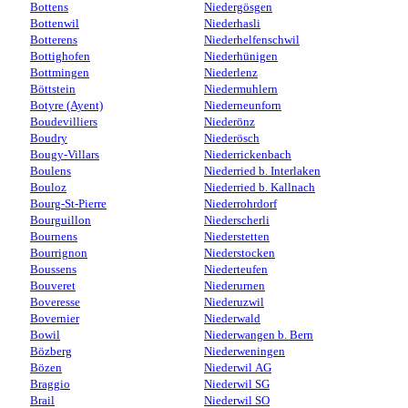
Bottens
Niedergösgen
Bottenwil
Niederhasli
Botterens
Niederhelfenschwil
Bottighofen
Niederhünigen
Bottmingen
Niederlenz
Böttstein
Niedermuhlern
Botyre (Ayent)
Niederneunforn
Boudevilliers
Niederönz
Boudry
Niederösch
Bougy-Villars
Niederrickenbach
Boulens
Niederried b. Interlaken
Bouloz
Niederried b. Kallnach
Bourg-St-Pierre
Niederrohrdorf
Bourguillon
Niederscherli
Bournens
Niederstetten
Bourrignon
Niederstocken
Boussens
Niederteufen
Bouveret
Niederurnen
Boveresse
Niederuzwil
Bovernier
Niederwald
Bowil
Niederwangen b. Bern
Bözberg
Niederweningen
Bözen
Niederwil AG
Braggio
Niederwil SG
Brail
Niederwil SO