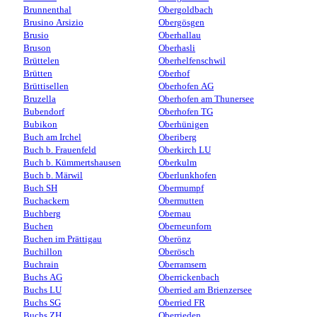
Brunnenthal
Obergoldbach
Brusino Arsizio
Obergösgen
Brusio
Oberhallau
Bruson
Oberhasli
Brüttelen
Oberhelfenschwil
Brütten
Oberhof
Brüttisellen
Oberhofen AG
Bruzella
Oberhofen am Thunersee
Bubendorf
Oberhofen TG
Bubikon
Oberhünigen
Buch am Irchel
Oberiberg
Buch b. Frauenfeld
Oberkirch LU
Buch b. Kümmertshausen
Oberkulm
Buch b. Märwil
Oberlunkhofen
Buch SH
Obermumpf
Buchackern
Obermutten
Buchberg
Obernau
Buchen
Oberneunforn
Buchen im Prättigau
Oberönz
Buchillon
Oberösch
Buchrain
Oberramsern
Buchs AG
Oberrickenbach
Buchs LU
Oberried am Brienzersee
Buchs SG
Oberried FR
Buchs ZH
Oberrieden