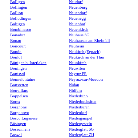
Bolligen
Neudorf
Bollingen
Neuenburg
Bollion
Neuendorf
Bollodingen
Neuenegg
Boltigen
Neuenhof
Bombinasco
Neuenkirch
Bonaduz
Neuhaus SG
Bonau
Neuhausen am Rheinfall
Boncourt
Neuheim
Bondo
Neukirch (Egnach)
Bonfol
Neukirch an der Thur
Bönigen b. Interlaken
Neunkirch
Boningen
Neuwilen
Boniswil
Neyruz FR
Bonnefontaine
Neyruz-sur-Moudon
Bonstetten
Nidau
Bonvillars
Nidfurn
Boppelsen
Niederbipp
Borex
Niederbuchsiten
Borgnone
Niederbüren
Borgonovo
Niederdorf
Bosco Luganese
Niedergampel
Bösingen
Niedergesteln
Bossonnens
Niederglatt SG
Boswil
Niederglatt ZH