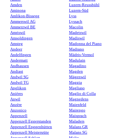
Amden
Luzern-Reussbühl
Aminona
Luzern-Süd
Amlikon-Bissegg
Lyss
Ammerswil AG
Lyssach
Ammerzwil BE
Macolin
Amriswil
Madetswil
Amsoldingen
Madiswil
Amsteg
Madonna del Piano
Andeer
Madrano
Andelfingen
Mädris-Vermol
Andermatt
Madulain
Andhausen
Magadino
Andiast
Magden
Andwil SG
Mägenwil
Andwil TG
Maggia
Anglikon
Magliaso
Anières
Maglio di Colla
Anwil
Magnedens
Anzère
Maienfeld
Anzonico
Mairengo
Appenzell
Maisprach
Appenzell Eggerstanden
Maladers
Appenzell Enggenhütten
Malans GR
Appenzell Meistersrüte
Malans SG
Appenzell Schlatt
Malix