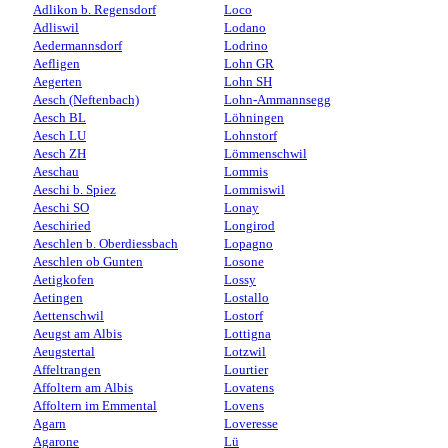
Adlikon b. Regensdorf
Loco
Adliswil
Lodano
Aedermannsdorf
Lodrino
Aefligen
Lohn GR
Aegerten
Lohn SH
Aesch (Neftenbach)
Lohn-Ammannsegg
Aesch BL
Löhningen
Aesch LU
Lohnstorf
Aesch ZH
Lömmenschwil
Aeschau
Lommis
Aeschi b. Spiez
Lommiswil
Aeschi SO
Lonay
Aeschiried
Longirod
Aeschlen b. Oberdiessbach
Lopagno
Aeschlen ob Gunten
Losone
Aetigkofen
Lossy
Aetingen
Lostallo
Aettenschwil
Lostorf
Aeugst am Albis
Lottigna
Aeugstertal
Lotzwil
Affeltrangen
Lourtier
Affoltern am Albis
Lovatens
Affoltern im Emmental
Lovens
Agarn
Loveresse
Agarone
Lü