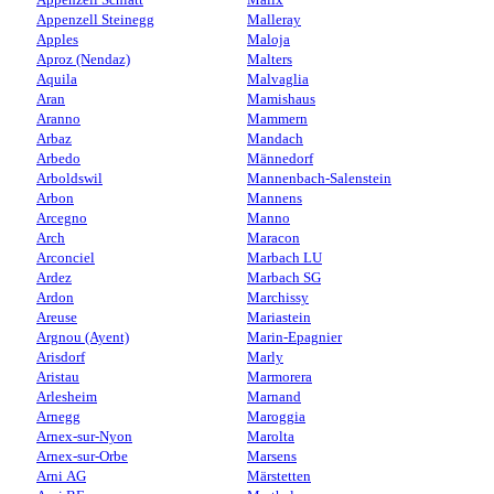
Appenzell Steinegg
Malleray
Apples
Maloja
Aproz (Nendaz)
Malters
Aquila
Malvaglia
Aran
Mamishaus
Aranno
Mammern
Arbaz
Mandach
Arbedo
Männedorf
Arboldswil
Mannenbach-Salenstein
Arbon
Mannens
Arcegno
Manno
Arch
Maracon
Arconciel
Marbach LU
Ardez
Marbach SG
Ardon
Marchissy
Areuse
Mariastein
Argnou (Ayent)
Marin-Epagnier
Arisdorf
Marly
Aristau
Marmorera
Arlesheim
Marnand
Arnegg
Maroggia
Arnex-sur-Nyon
Marolta
Arnex-sur-Orbe
Marsens
Arni AG
Märstetten