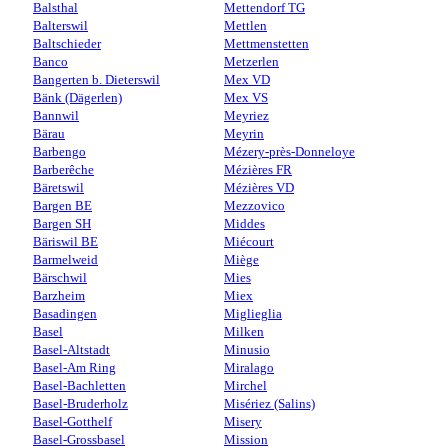
Balsthal
Mettendorf TG
Balterswil
Mettlen
Baltschieder
Mettmenstetten
Banco
Metzerlen
Bangerten b. Dieterswil
Mex VD
Bänk (Dägerlen)
Mex VS
Bannwil
Meyriez
Bärau
Meyrin
Barbengo
Mézery-près-Donneloye
Barberêche
Mézières FR
Bäretswil
Mézières VD
Bargen BE
Mezzovico
Bargen SH
Middes
Bäriswil BE
Miécourt
Barmelweid
Miège
Bärschwil
Mies
Barzheim
Miex
Basadingen
Miglieglia
Basel
Milken
Basel-Altstadt
Minusio
Basel-Am Ring
Miralago
Basel-Bachletten
Mirchel
Basel-Bruderholz
Misériez (Salins)
Basel-Gotthelf
Misery
Basel-Grossbasel
Mission