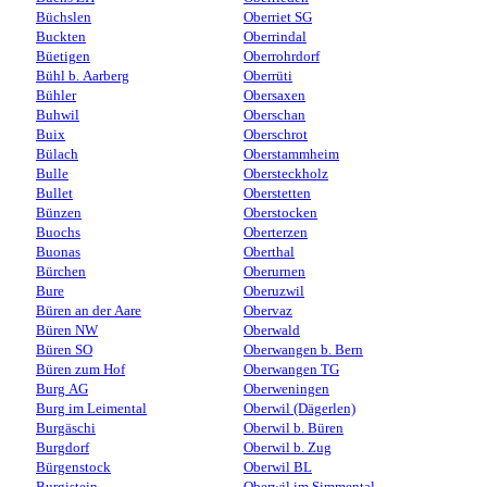
Büchslen
Oberriet SG
Buckten
Oberrindal
Büetigen
Oberrohrdorf
Bühl b. Aarberg
Oberrüti
Bühler
Obersaxen
Buhwil
Oberschan
Buix
Oberschrot
Bülach
Oberstammheim
Bulle
Obersteckholz
Bullet
Oberstetten
Bünzen
Oberstocken
Buochs
Oberterzen
Buonas
Oberthal
Bürchen
Oberurnen
Bure
Oberuzwil
Büren an der Aare
Obervaz
Büren NW
Oberwald
Büren SO
Oberwangen b. Bern
Büren zum Hof
Oberwangen TG
Burg AG
Oberweningen
Burg im Leimental
Oberwil (Dägerlen)
Burgäschi
Oberwil b. Büren
Burgdorf
Oberwil b. Zug
Bürgenstock
Oberwil BL
Burgistein
Oberwil im Simmental