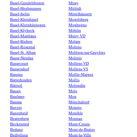
Basel-Gundeldingen
Missy
Basel-Hirzbrunnen
Mitlödi
Basel-Iselin
Mittelhäusern
Basel-Kleinbasel
Mogelsberg
Basel-Kleinhüningen
Moghegno
Basel-Klybeck
Möhlin
Basel-Matthäus
Moiry VD
Basel-Riehen
Molare
Basel-Rosental
Moleno
Basel-St. Alban
Moléson-sur-Gruyères
Basse-Nendaz
Molinis
Bassecourt
Mollens VD
Bassersdorf
Mollens VS
Bassins
Mollie-Margot
Bätterkinden
Mollis
Bättwil
Molondin
Bauen
Mols
Baulmes
Mon
Bauma
Mönchaltorf
Bavois
Moneto
Bazenheid
Monible
Beatenberg
Monnaz
Beckenried
Mont-Crosin
Bedano
Mont-de-Buttes
Bedigliora
Mont-la-Ville