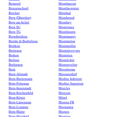
Bennwil
Montfaucon
Benzenschwil
Montfavergier
Bercher
Mönthal
Berg (Dägerlen)
Montherod
Berg am Irchel
Monthey
Berg SG
Montignez
Berg TG
Montlingen
Bergdietikon
Montmagny
Beride di Bedigliora
Montmelon
Berikon
Montmollin
Beringen
Montpreveyres
Berken
Montreux
Berlens
Montricher
Berlingen
Montsevelier
Bern
Moosleerau
Bern-Altstadt
Moosseedorf
Bern-Breitenrain
Morbio Inferiore
Bern-Felsenau
Morbio Superiore
Bern-Innenstadt
Morcles
Bern-Kirchenfeld
Morcote
Bern-Köniz
Mörel
Bern-Länggasse
Morens FR
Bern-Lorraine
Morgarten
Bern-Matte
Morges
Bern-Murifeld
Morgins