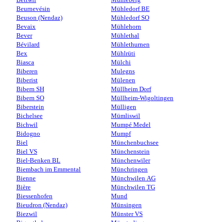
Beurnevésin
Mühledorf BE
Beuson (Nendaz)
Mühledorf SO
Bevaix
Mühlehorn
Bever
Mühlethal
Bévilard
Mühlethurnen
Bex
Mühlrüti
Biasca
Mülchi
Biberen
Mulegns
Biberist
Mülenen
Bibern SH
Müllheim Dorf
Bibern SO
Müllheim-Wigoltingen
Biberstein
Mülligen
Bichelsee
Mümliswil
Bichwil
Mumpé Medel
Bidogno
Mumpf
Biel
Münchenbuchsee
Biel VS
Münchenstein
Biel-Benken BL
Münchenwiler
Biembach im Emmental
Münchringen
Bienne
Münchwilen AG
Bière
Münchwilen TG
Biessenhofen
Mund
Bieudron (Nendaz)
Münsingen
Biezwil
Münster VS