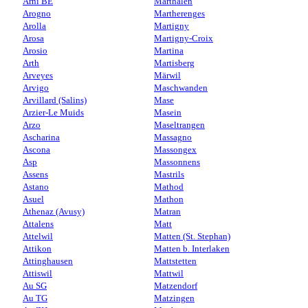
Arni BE
Marthalen
Arogno
Martherenges
Arolla
Martigny
Arosa
Martigny-Croix
Arosio
Martina
Arth
Martisberg
Arveyes
Märwil
Arvigo
Maschwanden
Arvillard (Salins)
Mase
Arzier-Le Muids
Masein
Arzo
Maseltrangen
Ascharina
Massagno
Ascona
Massongex
Asp
Massonnens
Assens
Mastrils
Astano
Mathod
Asuel
Mathon
Athenaz (Avusy)
Matran
Attalens
Matt
Attelwil
Matten (St. Stephan)
Attikon
Matten b. Interlaken
Attinghausen
Mattstetten
Attiswil
Mattwil
Au SG
Matzendorf
Au TG
Matzingen