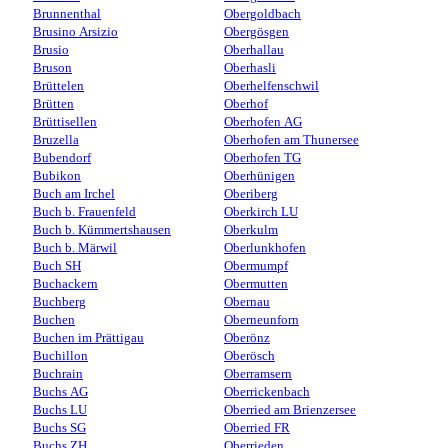
Brunnenthal
Obergoldbach
Brusino Arsizio
Obergösgen
Brusio
Oberhallau
Bruson
Oberhasli
Brüttelen
Oberhelfenschwil
Brütten
Oberhof
Brüttisellen
Oberhofen AG
Bruzella
Oberhofen am Thunersee
Bubendorf
Oberhofen TG
Bubikon
Oberhünigen
Buch am Irchel
Oberiberg
Buch b. Frauenfeld
Oberkirch LU
Buch b. Kümmertshausen
Oberkulm
Buch b. Märwil
Oberlunkhofen
Buch SH
Obermumpf
Buchackern
Obermutten
Buchberg
Obernau
Buchen
Oberneunforn
Buchen im Prättigau
Oberönz
Buchillon
Oberösch
Buchrain
Oberramsern
Buchs AG
Oberrickenbach
Buchs LU
Oberried am Brienzersee
Buchs SG
Oberried FR
Buchs ZH
Oberrieden