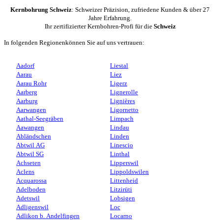
Kernbohrung Schweiz
: Schweizer Präzision, zufriedene Kunden & über 27
Jahre Erfahrung.
Ihr zertifizierter Kernbohren-Profi für die
Schweiz
In folgenden Regionenkönnen Sie auf uns vertrauen:
Aadorf
Liestal
Aarau
Liez
Aarau Rohr
Ligerz
Aarberg
Lignerolle
Aarburg
Lignières
Aarwangen
Ligornetto
Aathal-Seegräben
Limpach
Aawangen
Lindau
Abländschen
Linden
Abtwil AG
Linescio
Abtwil SG
Linthal
Achseten
Lipperswil
Aclens
Lippoldswilen
Acquarossa
Littenheid
Adelboden
Litzirüti
Adetswil
Lobsigen
Adligenswil
Loc
Adlikon b. Andelfingen
Locarno