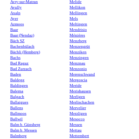
Avry-sur-Matran
Melide
Avully
Mellikon
Axalp
Mellingen
Ayer
Mels
Azmoos
Meltingen
Baar
Mendrisio
Baar (Nendaz)
Ménières
Bäch SZ
Menzberg
Bachenbülach
Menzengrüt
Bächli (Hemberg)
Menziken
Bachs
Menzingen
Bad Ragaz
Menznau
Bad Zurzach
Menzonio
Baden
Merenschwand
Baldegg
Mergoscia
Baldingen
Meride
Balerna
Merishausen
Balgach
Merligen
Ballaigues
Merlischachen
Ballens
Mervelier
Ballmoos
Merzligen
Ballwil
Mesocco
Balm b. Günsberg
Messen
Balm b. Messen
Mettau
Balmberg
Mettembert