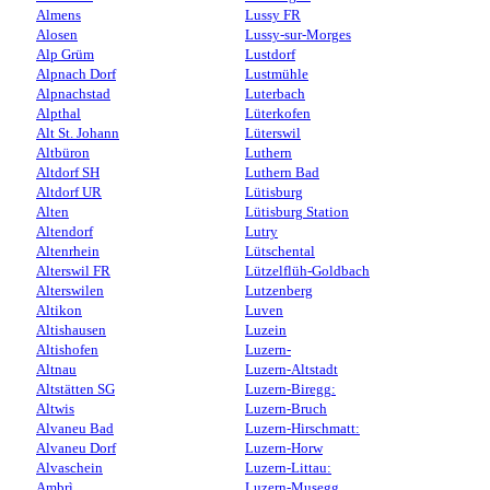
Almens
Lussy FR
Alosen
Lussy-sur-Morges
Alp Grüm
Lustdorf
Alpnach Dorf
Lustmühle
Alpnachstad
Luterbach
Alpthal
Lüterkofen
Alt St. Johann
Lüterswil
Altbüron
Luthern
Altdorf SH
Luthern Bad
Altdorf UR
Lütisburg
Alten
Lütisburg Station
Altendorf
Lutry
Altenrhein
Lütschental
Alterswil FR
Lützelflüh-Goldbach
Alterswilen
Lutzenberg
Altikon
Luven
Altishausen
Luzein
Altishofen
Luzern-
Altnau
Luzern-Altstadt
Altstätten SG
Luzern-Biregg:
Altwis
Luzern-Bruch
Alvaneu Bad
Luzern-Hirschmatt:
Alvaneu Dorf
Luzern-Horw
Alvaschein
Luzern-Littau:
Ambrì
Luzern-Musegg