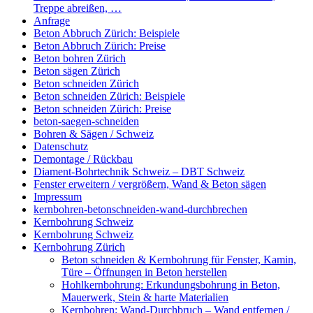
Treppe abreißen, …
Anfrage
Beton Abbruch Zürich: Beispiele
Beton Abbruch Zürich: Preise
Beton bohren Zürich
Beton sägen Zürich
Beton schneiden Zürich
Beton schneiden Zürich: Beispiele
Beton schneiden Zürich: Preise
beton-saegen-schneiden
Bohren & Sägen / Schweiz
Datenschutz
Demontage / Rückbau
Diament-Bohrtechnik Schweiz – DBT Schweiz
Fenster erweitern / vergrößern, Wand & Beton sägen
Impressum
kernbohren-betonschneiden-wand-durchbrechen
Kernbohrung Schweiz
Kernbohrung Schweiz
Kernbohrung Zürich
Beton schneiden & Kernbohrung für Fenster, Kamin,
Türe – Öffnungen in Beton herstellen
Hohlkernbohrung: Erkundungsbohrung in Beton,
Mauerwerk, Stein & harte Materialien
Kernbohren: Wand-Durchbruch – Wand entfernen /