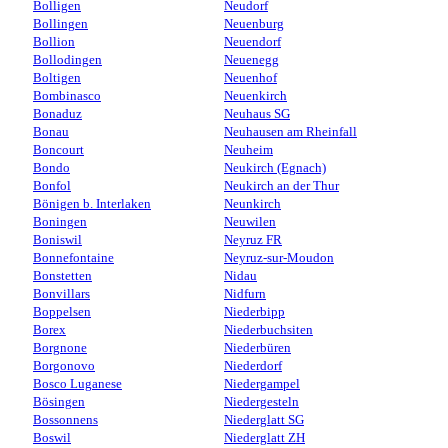
Bolligen
Neudorf
Bollingen
Neuenburg
Bollion
Neuendorf
Bollodingen
Neuenegg
Boltigen
Neuenhof
Bombinasco
Neuenkirch
Bonaduz
Neuhaus SG
Bonau
Neuhausen am Rheinfall
Boncourt
Neuheim
Bondo
Neukirch (Egnach)
Bonfol
Neukirch an der Thur
Bönigen b. Interlaken
Neunkirch
Boningen
Neuwilen
Boniswil
Neyruz FR
Bonnefontaine
Neyruz-sur-Moudon
Bonstetten
Nidau
Bonvillars
Nidfurn
Boppelsen
Niederbipp
Borex
Niederbuchsiten
Borgnone
Niederbüren
Borgonovo
Niederdorf
Bosco Luganese
Niedergampel
Bösingen
Niedergesteln
Bossonnens
Niederglatt SG
Boswil
Niederglatt ZH