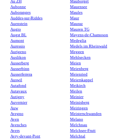
Au ZH
Mauborget
Aubonne
Mauensee
Auboranges
Maules
Auddes-sur-Riddes
Maur
Auenstein
Mauraz
Augio
Mauren TG
Augst BL
Mayens-de-Chamoson
Aumont
Medeglia
Auressio
Medels im Rheinwald
Aurigeno
Meggen
Auslikon
Mehlsecken
Ausserberg
Meien
Ausserbinn
Meienberg
Ausserferrera
Meienried
Auswil
Meierskappel
Autafond
Meikirch
Autavaux
Meilen
Autigny
Meinier
Auvernier
Meinisberg
Auw
Meiringen
Avegno
Meisterschwanden
Aven
Melano
Avenches
Melchnau
Avers
Melchsee-Frutt
Avry-devant-Pont
Melchtal