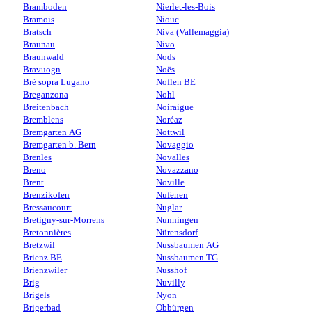
Bramboden
Nierlet-les-Bois
Bramois
Niouc
Bratsch
Niva (Vallemaggia)
Braunau
Nivo
Braunwald
Nods
Bravuogn
Noës
Brè sopra Lugano
Noflen BE
Breganzona
Nohl
Breitenbach
Noiraigue
Bremblens
Noréaz
Bremgarten AG
Nottwil
Bremgarten b. Bern
Novaggio
Brenles
Novalles
Breno
Novazzano
Brent
Noville
Brenzikofen
Nufenen
Bressaucourt
Nuglar
Bretigny-sur-Morrens
Nunningen
Bretonnières
Nürensdorf
Bretzwil
Nussbaumen AG
Brienz BE
Nussbaumen TG
Brienzwiler
Nusshof
Brig
Nuvilly
Brigels
Nyon
Brigerbad
Obbürgen