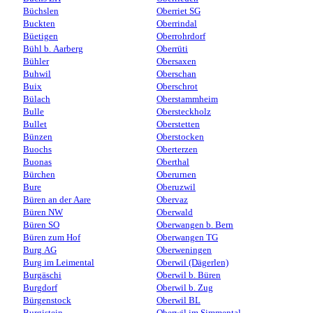
Büchslen
Oberriet SG
Buckten
Oberrindal
Büetigen
Oberrohrdorf
Bühl b. Aarberg
Oberrüti
Bühler
Obersaxen
Buhwil
Oberschan
Buix
Oberschrot
Bülach
Oberstammheim
Bulle
Obersteckholz
Bullet
Oberstetten
Bünzen
Oberstocken
Buochs
Oberterzen
Buonas
Oberthal
Bürchen
Oberurnen
Bure
Oberuzwil
Büren an der Aare
Obervaz
Büren NW
Oberwald
Büren SO
Oberwangen b. Bern
Büren zum Hof
Oberwangen TG
Burg AG
Oberweningen
Burg im Leimental
Oberwil (Dägerlen)
Burgäschi
Oberwil b. Büren
Burgdorf
Oberwil b. Zug
Bürgenstock
Oberwil BL
Burgistein
Oberwil im Simmental