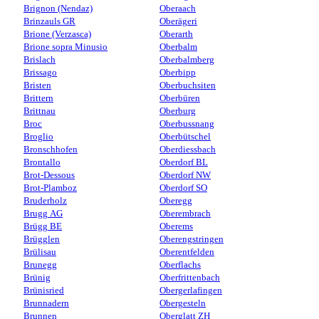
Brignon (Nendaz)
Oberaach
Brinzauls GR
Oberägeri
Brione (Verzasca)
Oberarth
Brione sopra Minusio
Oberbalm
Brislach
Oberbalmberg
Brissago
Oberbipp
Bristen
Oberbuchsiten
Brittern
Oberbüren
Brittnau
Oberburg
Broc
Oberbussnang
Broglio
Oberbütschel
Bronschhofen
Oberdiessbach
Brontallo
Oberdorf BL
Brot-Dessous
Oberdorf NW
Brot-Plamboz
Oberdorf SO
Bruderholz
Oberegg
Brugg AG
Oberembrach
Brügg BE
Oberems
Brügglen
Oberengstringen
Brülisau
Oberentfelden
Brunegg
Oberflachs
Brünig
Oberfrittenbach
Brünisried
Obergerlafingen
Brunnadern
Obergesteln
Brunnen
Oberglatt ZH