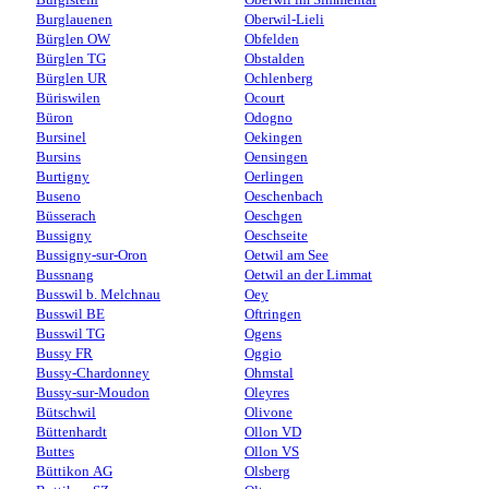
Burglauenen
Oberwil-Lieli
Bürglen OW
Obfelden
Bürglen TG
Obstalden
Bürglen UR
Ochlenberg
Büriswilen
Ocourt
Büron
Odogno
Bursinel
Oekingen
Bursins
Oensingen
Burtigny
Oerlingen
Buseno
Oeschenbach
Büsserach
Oeschgen
Bussigny
Oeschseite
Bussigny-sur-Oron
Oetwil am See
Bussnang
Oetwil an der Limmat
Busswil b. Melchnau
Oey
Busswil BE
Oftringen
Busswil TG
Ogens
Bussy FR
Oggio
Bussy-Chardonney
Ohmstal
Bussy-sur-Moudon
Oleyres
Bütschwil
Olivone
Büttenhardt
Ollon VD
Buttes
Ollon VS
Büttikon AG
Olsberg