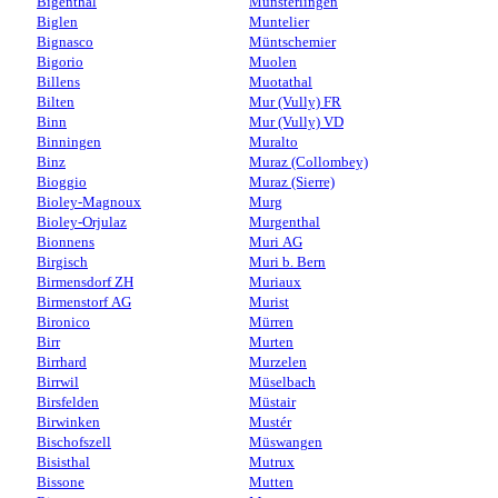
Bigenthal
Münsterlingen
Biglen
Muntelier
Bignasco
Müntschemier
Bigorio
Muolen
Billens
Muotathal
Bilten
Mur (Vully) FR
Binn
Mur (Vully) VD
Binningen
Muralto
Binz
Muraz (Collombey)
Bioggio
Muraz (Sierre)
Bioley-Magnoux
Murg
Bioley-Orjulaz
Murgenthal
Bionnens
Muri AG
Birgisch
Muri b. Bern
Birmensdorf ZH
Muriaux
Birmenstorf AG
Murist
Bironico
Mürren
Birr
Murten
Birrhard
Murzelen
Birrwil
Müselbach
Birsfelden
Müstair
Birwinken
Mustér
Bischofszell
Müswangen
Bisisthal
Mutrux
Bissone
Mutten