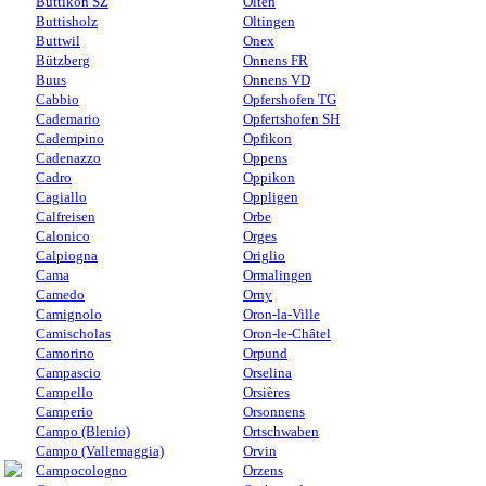
Buttikon SZ
Olten
Buttisholz
Oltingen
Buttwil
Onex
Bützberg
Onnens FR
Buus
Onnens VD
Cabbio
Opfershofen TG
Cademario
Opfertshofen SH
Cadempino
Opfikon
Cadenazzo
Oppens
Cadro
Oppikon
Cagiallo
Oppligen
Calfreisen
Orbe
Calonico
Orges
Calpiogna
Origlio
Cama
Ormalingen
Camedo
Orny
Camignolo
Oron-la-Ville
Camischolas
Oron-le-Châtel
Camorino
Orpund
Campascio
Orselina
Campello
Orsières
Camperio
Orsonnens
Campo (Blenio)
Ortschwaben
Campo (Vallemaggia)
Orvin
Campocologno
Orzens