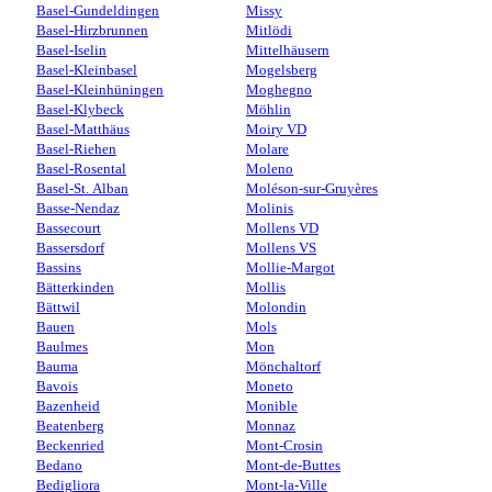
Basel-Gundeldingen
Missy
Basel-Hirzbrunnen
Mitlödi
Basel-Iselin
Mittelhäusern
Basel-Kleinbasel
Mogelsberg
Basel-Kleinhüningen
Moghegno
Basel-Klybeck
Möhlin
Basel-Matthäus
Moiry VD
Basel-Riehen
Molare
Basel-Rosental
Moleno
Basel-St. Alban
Moléson-sur-Gruyères
Basse-Nendaz
Molinis
Bassecourt
Mollens VD
Bassersdorf
Mollens VS
Bassins
Mollie-Margot
Bätterkinden
Mollis
Bättwil
Molondin
Bauen
Mols
Baulmes
Mon
Bauma
Mönchaltorf
Bavois
Moneto
Bazenheid
Monible
Beatenberg
Monnaz
Beckenried
Mont-Crosin
Bedano
Mont-de-Buttes
Bedigliora
Mont-la-Ville