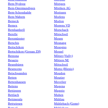
Bern-Nydegg
Mörigen
Bern-Ostermundigen
Möriken AG
Bern-Schosshalde
Morissen
Bern-Wabern
Morlens
Berneck
Morlon
Bernex
Morrens VD
Bernhardzell
Morschach
Berolle
Mörschwil
Beromünster
Mosen
Berschis
Mosnang
Bertschikon
Mosogno
Bertschikon (Gossau ZH)
Mossel
Berzona
Môtier (Vully)
Besazio
Môtiers NE
Besenbüren
Mötschwil
Besencens
Motto (Blenio)
Betschwanden
Moudon
Betten
Moutier
Bettenhausen
Movelier
Bettens
Mugena
Bettingen
Muggio
Bettlach
Muhen
Bettmeralp
Mühlau
Bettwiesen
Mühlebach (Goms)
Bettwil
Mühleberg