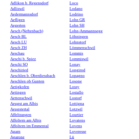
Adlikon b. Regensdorf
Loco
Adliswil
Lodano
Aedermannsdorf
Lodrino
Aefligen
Lohn GR
Aegerten
Lohn SH
Aesch (Neftenbach)
Lohn-Ammannsegg
Aesch BL
Löhningen
Aesch LU
Lohnstorf
Aesch ZH
Lömmenschwil
Aeschau
Lommis
Aeschi b. Spiez
Lommiswil
Aeschi SO
Lonay
Aeschiried
Longirod
Aeschlen b. Oberdiessbach
Lopagno
Aeschlen ob Gunten
Losone
Aetigkofen
Lossy
Aetingen
Lostallo
Aettenschwil
Lostorf
Aeugst am Albis
Lottigna
Aeugstertal
Lotzwil
Affeltrangen
Lourtier
Affoltern am Albis
Lovatens
Affoltern im Emmental
Lovens
Agarn
Loveresse
Agarone
Lü