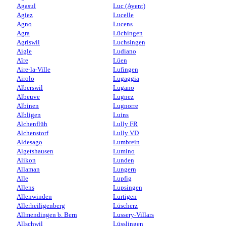
Agasul
Luc (Ayent)
Agiez
Lucelle
Agno
Lucens
Agra
Lüchingen
Agriswil
Luchsingen
Aigle
Ludiano
Aïre
Lüen
Aire-la-Ville
Lufingen
Airolo
Lugaggia
Alberswil
Lugano
Albeuve
Lugnez
Albinen
Lugnorre
Albligen
Luins
Alchenflüh
Lully FR
Alchenstorf
Lully VD
Aldesago
Lumbrein
Algetshausen
Lumino
Alikon
Lunden
Allaman
Lungern
Alle
Lupfig
Allens
Lupsingen
Allenwinden
Lurtigen
Allerheiligenberg
Lüscherz
Allmendingen b. Bern
Lussery-Villars
Allschwil
Lüsslingen