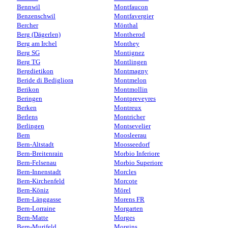
Bennwil
Montfaucon
Benzenschwil
Montfavergier
Bercher
Mönthal
Berg (Dägerlen)
Montherod
Berg am Irchel
Monthey
Berg SG
Montignez
Berg TG
Montlingen
Bergdietikon
Montmagny
Beride di Bedigliora
Montmelon
Berikon
Montmollin
Beringen
Montpreveyres
Berken
Montreux
Berlens
Montricher
Berlingen
Montsevelier
Bern
Moosleerau
Bern-Altstadt
Moosseedorf
Bern-Breitenrain
Morbio Inferiore
Bern-Felsenau
Morbio Superiore
Bern-Innenstadt
Morcles
Bern-Kirchenfeld
Morcote
Bern-Köniz
Mörel
Bern-Länggasse
Morens FR
Bern-Lorraine
Morgarten
Bern-Matte
Morges
Bern-Murifeld
Morgins