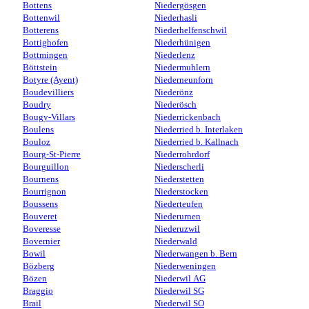
Bottens
Niedergösgen
Bottenwil
Niederhasli
Botterens
Niederhelfenschwil
Bottighofen
Niederhünigen
Bottmingen
Niederlenz
Böttstein
Niedermuhlern
Botyre (Ayent)
Niederneunforn
Boudevilliers
Niederönz
Boudry
Niederösch
Bougy-Villars
Niederrickenbach
Boulens
Niederried b. Interlaken
Bouloz
Niederried b. Kallnach
Bourg-St-Pierre
Niederrohrdorf
Bourguillon
Niederscherli
Bournens
Niederstetten
Bourrignon
Niederstocken
Boussens
Niederteufen
Bouveret
Niederurnen
Boveresse
Niederuzwil
Bovernier
Niederwald
Bowil
Niederwangen b. Bern
Bözberg
Niederweningen
Bözen
Niederwil AG
Braggio
Niederwil SG
Brail
Niederwil SO