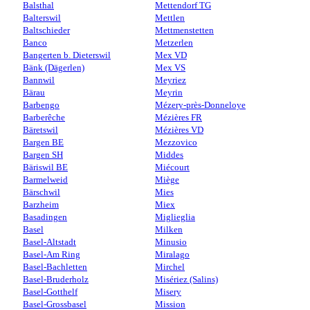
Balsthal
Mettendorf TG
Balterswil
Mettlen
Baltschieder
Mettmenstetten
Banco
Metzerlen
Bangerten b. Dieterswil
Mex VD
Bänk (Dägerlen)
Mex VS
Bannwil
Meyriez
Bärau
Meyrin
Barbengo
Mézery-près-Donneloye
Barberêche
Mézières FR
Bäretswil
Mézières VD
Bargen BE
Mezzovico
Bargen SH
Middes
Bäriswil BE
Miécourt
Barmelweid
Miège
Bärschwil
Mies
Barzheim
Miex
Basadingen
Miglieglia
Basel
Milken
Basel-Altstadt
Minusio
Basel-Am Ring
Miralago
Basel-Bachletten
Mirchel
Basel-Bruderholz
Misériez (Salins)
Basel-Gotthelf
Misery
Basel-Grossbasel
Mission