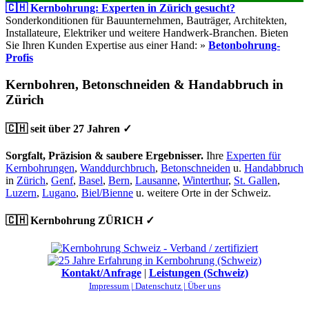
🇨🇭 Kernbohrung: Experten in Zürich gesucht?
Sonderkonditionen für Bauunternehmen, Bauträger, Architekten,
Installateure, Elektriker und weitere Handwerk-Branchen. Bieten
Sie Ihren Kunden Expertise aus einer Hand: »
Betonbohrung-
Profis
Kernbohren, Betonschneiden & Handabbruch in
Zürich
🇨🇭 seit über 27 Jahren ✓
Sorgfalt, Präzision & saubere Ergebnisser.
Ihre
Experten für
Kernbohrungen
,
Wanddurchbruch
,
Betonschneiden
u.
Handabbruch
in
Zürich
,
Genf
,
Basel
,
Bern
,
Lausanne
,
Winterthur
,
St. Gallen
,
Luzern
,
Lugano
,
Biel/Bienne
u. weitere Orte in der Schweiz.
🇨🇭 Kernbohrung ZÜRICH ✓
Kontakt/Anfrage
|
Leistungen (Schweiz)
Impressum |
Datenschutz |
Über uns