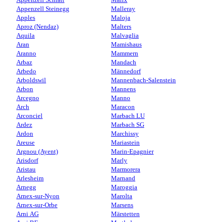
Appenzell Steinegg
Malleray
Apples
Maloja
Aproz (Nendaz)
Malters
Aquila
Malvaglia
Aran
Mamishaus
Aranno
Mammern
Arbaz
Mandach
Arbedo
Männedorf
Arboldswil
Mannenbach-Salenstein
Arbon
Mannens
Arcegno
Manno
Arch
Maracon
Arconciel
Marbach LU
Ardez
Marbach SG
Ardon
Marchissy
Areuse
Mariastein
Argnou (Ayent)
Marin-Epagnier
Arisdorf
Marly
Aristau
Marmorera
Arlesheim
Marnand
Arnegg
Maroggia
Arnex-sur-Nyon
Marolta
Arnex-sur-Orbe
Marsens
Arni AG
Märstetten