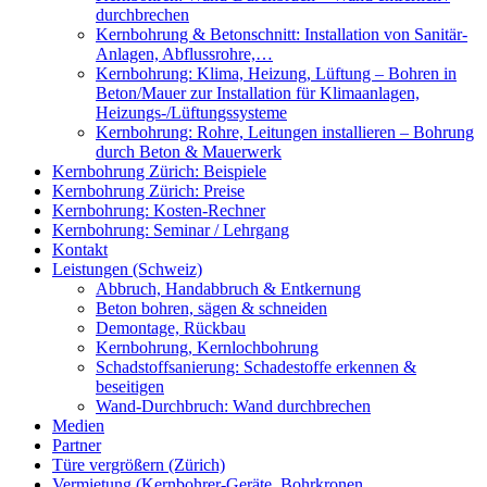
durchbrechen
Kernbohrung & Betonschnitt: Installation von Sanitär-
Anlagen, Abflussrohre,…
Kernbohrung: Klima, Heizung, Lüftung – Bohren in
Beton/Mauer zur Installation für Klimaanlagen,
Heizungs-/Lüftungssysteme
Kernbohrung: Rohre, Leitungen installieren – Bohrung
durch Beton & Mauerwerk
Kernbohrung Zürich: Beispiele
Kernbohrung Zürich: Preise
Kernbohrung: Kosten-Rechner
Kernbohrung: Seminar / Lehrgang
Kontakt
Leistungen (Schweiz)
Abbruch, Handabbruch & Entkernung
Beton bohren, sägen & schneiden
Demontage, Rückbau
Kernbohrung, Kernlochbohrung
Schadstoffsanierung: Schadestoffe erkennen &
beseitigen
Wand-Durchbruch: Wand durchbrechen
Medien
Partner
Türe vergrößern (Zürich)
Vermietung (Kernbohrer-Geräte, Bohrkronen