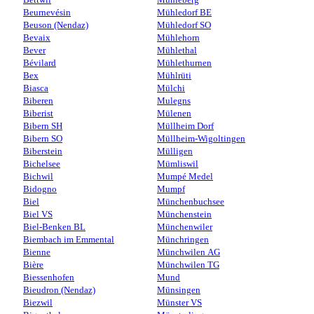
Beurnevésin
Mühledorf BE
Beuson (Nendaz)
Mühledorf SO
Bevaix
Mühlehorn
Bever
Mühlethal
Bévilard
Mühlethurnen
Bex
Mühlrüti
Biasca
Mülchi
Biberen
Mulegns
Biberist
Mülenen
Bibern SH
Müllheim Dorf
Bibern SO
Müllheim-Wigoltingen
Biberstein
Mülligen
Bichelsee
Mümliswil
Bichwil
Mumpé Medel
Bidogno
Mumpf
Biel
Münchenbuchsee
Biel VS
Münchenstein
Biel-Benken BL
Münchenwiler
Biembach im Emmental
Münchringen
Bienne
Münchwilen AG
Bière
Münchwilen TG
Biessenhofen
Mund
Bieudron (Nendaz)
Münsingen
Biezwil
Münster VS