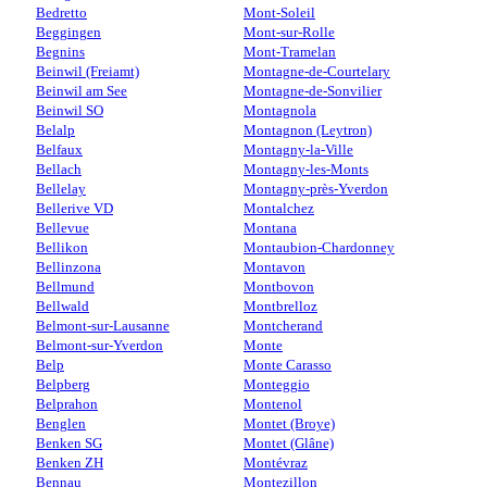
Bedretto
Mont-Soleil
Beggingen
Mont-sur-Rolle
Begnins
Mont-Tramelan
Beinwil (Freiamt)
Montagne-de-Courtelary
Beinwil am See
Montagne-de-Sonvilier
Beinwil SO
Montagnola
Belalp
Montagnon (Leytron)
Belfaux
Montagny-la-Ville
Bellach
Montagny-les-Monts
Bellelay
Montagny-près-Yverdon
Bellerive VD
Montalchez
Bellevue
Montana
Bellikon
Montaubion-Chardonney
Bellinzona
Montavon
Bellmund
Montbovon
Bellwald
Montbrelloz
Belmont-sur-Lausanne
Montcherand
Belmont-sur-Yverdon
Monte
Belp
Monte Carasso
Belpberg
Monteggio
Belprahon
Montenol
Benglen
Montet (Broye)
Benken SG
Montet (Glâne)
Benken ZH
Montévraz
Bennau
Montezillon