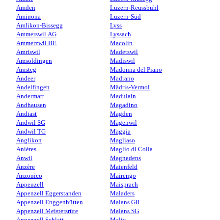
Amden
Luzern-Reussbühl
Aminona
Luzern-Süd
Amlikon-Bissegg
Lyss
Ammerswil AG
Lyssach
Ammerzwil BE
Macolin
Amriswil
Madetswil
Amsoldingen
Madiswil
Amsteg
Madonna del Piano
Andeer
Madrano
Andelfingen
Mädris-Vermol
Andermatt
Madulain
Andhausen
Magadino
Andiast
Magden
Andwil SG
Mägenwil
Andwil TG
Maggia
Anglikon
Magliaso
Anières
Maglio di Colla
Anwil
Magnedens
Anzère
Maienfeld
Anzonico
Mairengo
Appenzell
Maisprach
Appenzell Eggerstanden
Maladers
Appenzell Enggenhütten
Malans GR
Appenzell Meistersrüte
Malans SG
Appenzell Schlatt
Malix