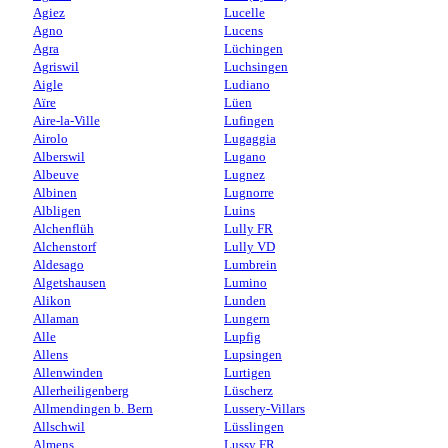
Agiez
Lucelle
Agno
Lucens
Agra
Lüchingen
Agriswil
Luchsingen
Aigle
Ludiano
Aïre
Lüen
Aire-la-Ville
Lufingen
Airolo
Lugaggia
Alberswil
Lugano
Albeuve
Lugnez
Albinen
Lugnorre
Albligen
Luins
Alchenflüh
Lully FR
Alchenstorf
Lully VD
Aldesago
Lumbrein
Algetshausen
Lumino
Alikon
Lunden
Allaman
Lungern
Alle
Lupfig
Allens
Lupsingen
Allenwinden
Lurtigen
Allerheiligenberg
Lüscherz
Allmendingen b. Bern
Lussery-Villars
Allschwil
Lüsslingen
Almens
Lussy FR