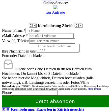
Online-Service:
zur Anfrage
🇨🇭
Kernbohrung Zürich
🇨🇭
Name, Firma
*
eMail-Adresse
*
Vorwahl, Telefon
Ihre Nachricht an uns:
Foto oder Datei hochladen:
Klicke oder ziehe Dateien in diesen Bereich zum
Hochladen.
Du kannst bis zu 3 Dateien hochladen.
Sie haben hier die Möglichkeit, Dateien hochzuladen (falls
notwendig), z.B. Leistungsverzeichnis oder Fotos/Pläne
Datenschutz gem. DSGVO
: Die einzutragenden Daten werden ausschließlich zur Bearbeitung Ihre Anfrage
erhoben und gespeichert. Nach Bearbeitung der Anfrage werden diese wieder gelöscht.
Mehr darüber.
Phone
Jetzt absenden
🇨🇭 Kernbohrung: Experten in Zürich gesucht?