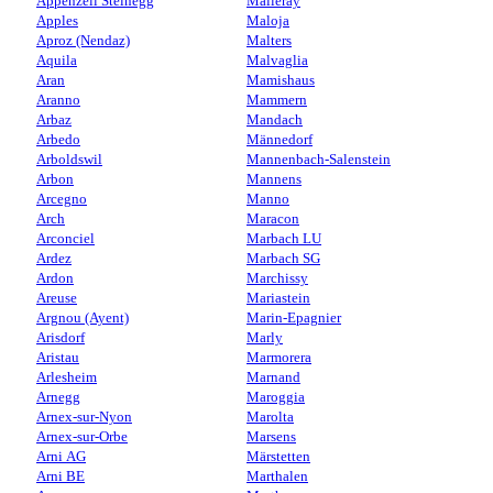
Appenzell Steinegg
Malleray
Apples
Maloja
Aproz (Nendaz)
Malters
Aquila
Malvaglia
Aran
Mamishaus
Aranno
Mammern
Arbaz
Mandach
Arbedo
Männedorf
Arboldswil
Mannenbach-Salenstein
Arbon
Mannens
Arcegno
Manno
Arch
Maracon
Arconciel
Marbach LU
Ardez
Marbach SG
Ardon
Marchissy
Areuse
Mariastein
Argnou (Ayent)
Marin-Epagnier
Arisdorf
Marly
Aristau
Marmorera
Arlesheim
Marnand
Arnegg
Maroggia
Arnex-sur-Nyon
Marolta
Arnex-sur-Orbe
Marsens
Arni AG
Märstetten
Arni BE
Marthalen