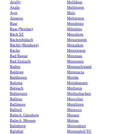
Avully
Mellikon
Axalp
Mellingen
Ayer
Mels
Azmoos
Meltingen
Baar
Mendrisio
Baar (Nendaz)
Ménières
Bäch SZ
Menzberg
Bachenbülach
Menzengrüt
Bächli (Hemberg)
Menziken
Bachs
Menzingen
Bad Ragaz
Menznau
Bad Zurzach
Menzonio
Baden
Merenschwand
Baldegg
Mergoscia
Baldingen
Meride
Balerna
Merishausen
Balgach
Merligen
Ballaigues
Merlischachen
Ballens
Mervelier
Ballmoos
Merzligen
Ballwil
Mesocco
Balm b. Günsberg
Messen
Balm b. Messen
Mettau
Balmberg
Mettembert
Balsthal
Mettendorf TG