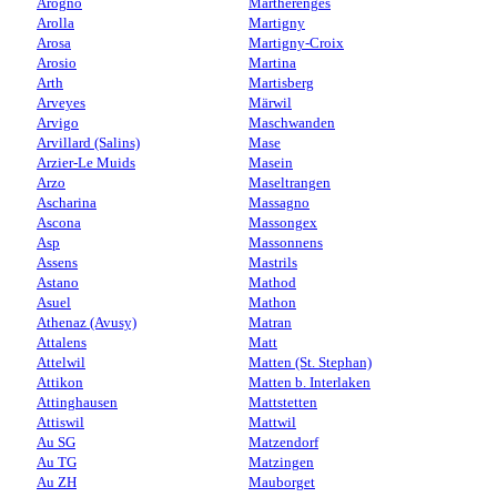
Arogno
Martherenges
Arolla
Martigny
Arosa
Martigny-Croix
Arosio
Martina
Arth
Martisberg
Arveyes
Märwil
Arvigo
Maschwanden
Arvillard (Salins)
Mase
Arzier-Le Muids
Masein
Arzo
Maseltrangen
Ascharina
Massagno
Ascona
Massongex
Asp
Massonnens
Assens
Mastrils
Astano
Mathod
Asuel
Mathon
Athenaz (Avusy)
Matran
Attalens
Matt
Attelwil
Matten (St. Stephan)
Attikon
Matten b. Interlaken
Attinghausen
Mattstetten
Attiswil
Mattwil
Au SG
Matzendorf
Au TG
Matzingen
Au ZH
Mauborget