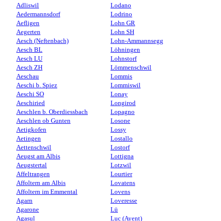
Adliswil
Lodano
Aedermannsdorf
Lodrino
Aefligen
Lohn GR
Aegerten
Lohn SH
Aesch (Neftenbach)
Lohn-Ammannsegg
Aesch BL
Löhningen
Aesch LU
Lohnstorf
Aesch ZH
Lömmenschwil
Aeschau
Lommis
Aeschi b. Spiez
Lommiswil
Aeschi SO
Lonay
Aeschiried
Longirod
Aeschlen b. Oberdiessbach
Lopagno
Aeschlen ob Gunten
Losone
Aetigkofen
Lossy
Aetingen
Lostallo
Aettenschwil
Lostorf
Aeugst am Albis
Lottigna
Aeugstertal
Lotzwil
Affeltrangen
Lourtier
Affoltern am Albis
Lovatens
Affoltern im Emmental
Lovens
Agarn
Loveresse
Agarone
Lü
Agasul
Luc (Ayent)