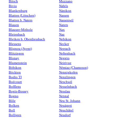
Bitsch
Muzzano
Bivio
Näfels
Blankenburg
Nänikon
Blatten (Lötschen)
Nassen
Blatten b. Naters
Nassenwil
Blauen
Naters
Blausee-Mitholz
Nax
Bleienbach
Naz
Bleiken b. Oberdiessbach
Nebikon
Blessens
Necker
Blignou (Ayent)
Neerach
Blitzingen
Neftenbach
Blonay
Neggio
Blumenstein
Neirivue
Böbikon
Némiaz (Chamoson)
Böckten
Nennigkofen
Bodio TI
Nenzlingen
Boécourt
Neschwil
Bofflens
Nesselnbach
Bogis-Bossey
Nesslau
Bogno
Netstal
Bôle
Neu St. Johann
Bolken
Neuägeri
Boll
Neuchâtel
Bolligen
Neudorf