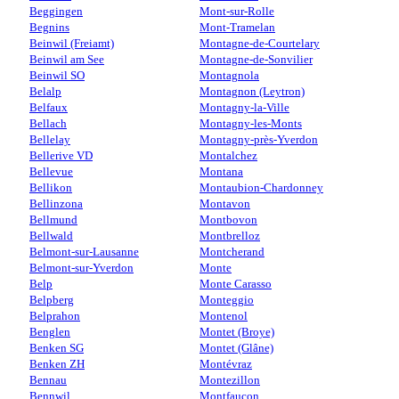
Beggingen
Mont-sur-Rolle
Begnins
Mont-Tramelan
Beinwil (Freiamt)
Montagne-de-Courtelary
Beinwil am See
Montagne-de-Sonvilier
Beinwil SO
Montagnola
Belalp
Montagnon (Leytron)
Belfaux
Montagny-la-Ville
Bellach
Montagny-les-Monts
Bellelay
Montagny-près-Yverdon
Bellerive VD
Montalchez
Bellevue
Montana
Bellikon
Montaubion-Chardonney
Bellinzona
Montavon
Bellmund
Montbovon
Bellwald
Montbrelloz
Belmont-sur-Lausanne
Montcherand
Belmont-sur-Yverdon
Monte
Belp
Monte Carasso
Belpberg
Monteggio
Belprahon
Montenol
Benglen
Montet (Broye)
Benken SG
Montet (Glâne)
Benken ZH
Montévraz
Bennau
Montezillon
Bennwil
Montfaucon