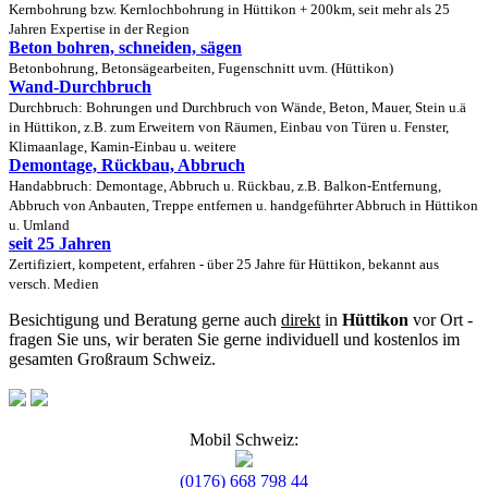
Kernbohrung bzw. Kernlochbohrung in Hüttikon + 200km, seit mehr als 25
Jahren Expertise in der Region
Beton bohren, schneiden, sägen
Betonbohrung, Betonsägearbeiten, Fugenschnitt uvm. (Hüttikon)
Wand-Durchbruch
Durchbruch: Bohrungen und Durchbruch von Wände, Beton, Mauer, Stein u.ä
in Hüttikon, z.B. zum Erweitern von Räumen, Einbau von Türen u. Fenster,
Klimaanlage, Kamin-Einbau u. weitere
Demontage, Rückbau, Abbruch
Handabbruch: Demontage, Abbruch u. Rückbau, z.B. Balkon-Entfernung,
Abbruch von Anbauten, Treppe entfernen u. handgeführter Abbruch in Hüttikon
u. Umland
seit 25 Jahren
Zertifiziert, kompetent, erfahren - über 25 Jahre für Hüttikon, bekannt aus
versch. Medien
Besichtigung und Beratung gerne auch
direkt
in
Hüttikon
vor Ort -
fragen Sie uns, wir beraten Sie gerne individuell und kostenlos im
gesamten Großraum Schweiz.
Mobil Schweiz:
(0176) 668 798 44