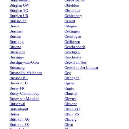
Burglauenen
Oberwil-Lieli
Bürglen OW
Obfelden
Bürglen TG
Obstalden
Bürglen UR
Ochlenberg
Büriswilen
Ocourt
Büron
Odogno
Bursinel
Oekingen
Bursins
Oensingen
Burtigny
Oerlingen
Buseno
Oeschenbach
Büsserach
Oeschgen
Bussigny
Oeschseite
Bussigny-sur-Oron
Oetwil am See
Bussnang
Oetwil an der Limmat
Busswil b. Melchnau
Oey
Busswil BE
Oftringen
Busswil TG
Ogens
Bussy FR
Oggio
Bussy-Chardonney
Ohmstal
Bussy-sur-Moudon
Oleyres
Bütschwil
Olivone
Büttenhardt
Ollon VD
Buttes
Ollon VS
Büttikon AG
Olsberg
Buttikon SZ
Olten