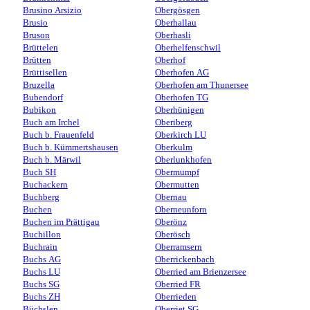
Brusino Arsizio
Obergösgen
Brusio
Oberhallau
Bruson
Oberhasli
Brüttelen
Oberhelfenschwil
Brütten
Oberhof
Brüttisellen
Oberhofen AG
Bruzella
Oberhofen am Thunersee
Bubendorf
Oberhofen TG
Bubikon
Oberhünigen
Buch am Irchel
Oberiberg
Buch b. Frauenfeld
Oberkirch LU
Buch b. Kümmertshausen
Oberkulm
Buch b. Märwil
Oberlunkhofen
Buch SH
Obermumpf
Buchackern
Obermutten
Buchberg
Obernau
Buchen
Oberneunforn
Buchen im Prättigau
Oberönz
Buchillon
Oberösch
Buchrain
Oberramsern
Buchs AG
Oberrickenbach
Buchs LU
Oberried am Brienzersee
Buchs SG
Oberried FR
Buchs ZH
Oberrieden
Büchslen
Oberriet SG