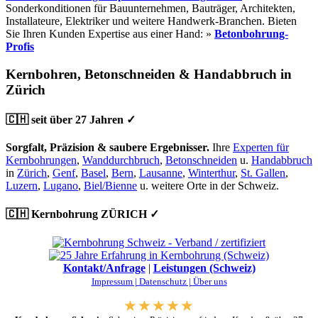
Sonderkonditionen für Bauunternehmen, Bauträger, Architekten,
Installateure, Elektriker und weitere Handwerk-Branchen. Bieten
Sie Ihren Kunden Expertise aus einer Hand: »
Betonbohrung-
Profis
Kernbohren, Betonschneiden & Handabbruch in
Zürich
🇨🇭 seit über 27 Jahren ✓
Sorgfalt, Präzision & saubere Ergebnisser.
Ihre
Experten für
Kernbohrungen
,
Wanddurchbruch
,
Betonschneiden
u.
Handabbruch
in
Zürich
,
Genf
,
Basel
,
Bern
,
Lausanne
,
Winterthur
,
St. Gallen
,
Luzern
,
Lugano
,
Biel/Bienne
u. weitere Orte in der Schweiz.
🇨🇭 Kernbohrung ZÜRICH ✓
Kontakt/Anfrage
|
Leistungen (Schweiz)
Impressum |
Datenschutz |
Über uns