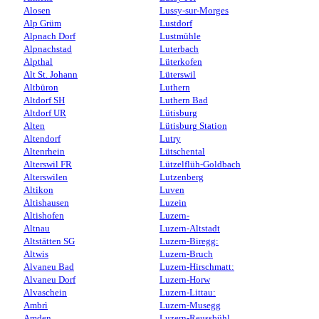
Alosen
Lussy-sur-Morges
Alp Grüm
Lustdorf
Alpnach Dorf
Lustmühle
Alpnachstad
Luterbach
Alpthal
Lüterkofen
Alt St. Johann
Lüterswil
Altbüron
Luthern
Altdorf SH
Luthern Bad
Altdorf UR
Lütisburg
Alten
Lütisburg Station
Altendorf
Lutry
Altenrhein
Lütschental
Alterswil FR
Lützelflüh-Goldbach
Alterswilen
Lutzenberg
Altikon
Luven
Altishausen
Luzein
Altishofen
Luzern-
Altnau
Luzern-Altstadt
Altstätten SG
Luzern-Biregg:
Altwis
Luzern-Bruch
Alvaneu Bad
Luzern-Hirschmatt:
Alvaneu Dorf
Luzern-Horw
Alvaschein
Luzern-Littau:
Ambrì
Luzern-Musegg
Amden
Luzern-Reussbühl