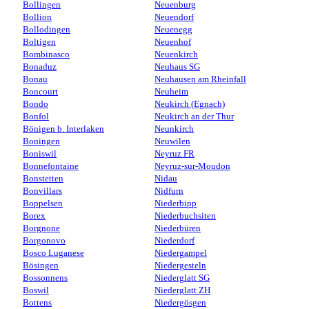
Bollingen
Neuenburg
Bollion
Neuendorf
Bollodingen
Neuenegg
Boltigen
Neuenhof
Bombinasco
Neuenkirch
Bonaduz
Neuhaus SG
Bonau
Neuhausen am Rheinfall
Boncourt
Neuheim
Bondo
Neukirch (Egnach)
Bonfol
Neukirch an der Thur
Bönigen b. Interlaken
Neunkirch
Boningen
Neuwilen
Boniswil
Neyruz FR
Bonnefontaine
Neyruz-sur-Moudon
Bonstetten
Nidau
Bonvillars
Nidfurn
Boppelsen
Niederbipp
Borex
Niederbuchsiten
Borgnone
Niederbüren
Borgonovo
Niederdorf
Bosco Luganese
Niedergampel
Bösingen
Niedergesteln
Bossonnens
Niederglatt SG
Boswil
Niederglatt ZH
Bottens
Niedergösgen