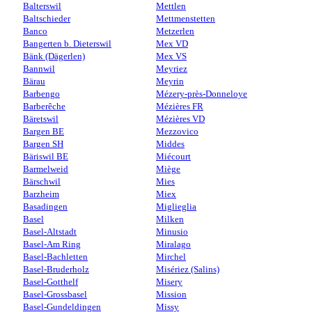
Balterswil
Mettlen
Baltschieder
Mettmenstetten
Banco
Metzerlen
Bangerten b. Dieterswil
Mex VD
Bänk (Dägerlen)
Mex VS
Bannwil
Meyriez
Bärau
Meyrin
Barbengo
Mézery-près-Donneloye
Barberêche
Mézières FR
Bäretswil
Mézières VD
Bargen BE
Mezzovico
Bargen SH
Middes
Bäriswil BE
Miécourt
Barmelweid
Miège
Bärschwil
Mies
Barzheim
Miex
Basadingen
Miglieglia
Basel
Milken
Basel-Altstadt
Minusio
Basel-Am Ring
Miralago
Basel-Bachletten
Mirchel
Basel-Bruderholz
Misériez (Salins)
Basel-Gotthelf
Misery
Basel-Grossbasel
Mission
Basel-Gundeldingen
Missy