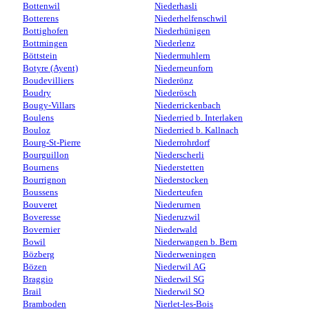
Bottenwil
Niederhasli
Botterens
Niederhelfenschwil
Bottighofen
Niederhünigen
Bottmingen
Niederlenz
Böttstein
Niedermuhlern
Botyre (Ayent)
Niederneunforn
Boudevilliers
Niederönz
Boudry
Niederösch
Bougy-Villars
Niederrickenbach
Boulens
Niederried b. Interlaken
Bouloz
Niederried b. Kallnach
Bourg-St-Pierre
Niederrohrdorf
Bourguillon
Niederscherli
Bournens
Niederstetten
Bourrignon
Niederstocken
Boussens
Niederteufen
Bouveret
Niederurnen
Boveresse
Niederuzwil
Bovernier
Niederwald
Bowil
Niederwangen b. Bern
Bözberg
Niederweningen
Bözen
Niederwil AG
Braggio
Niederwil SG
Brail
Niederwil SO
Bramboden
Nierlet-les-Bois