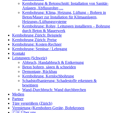
Kernbohrung & Betonschnitt: Installation von Sanitär-
Anlagen, Abflussrohre,…
Kernbohrung: Klima, Heizung, Lüftung – Bohren in
Beton/Mauer zur Installation für Klimaanlagen,
Heizungs-/Lüftungssysteme
Kernbohrung: Rohre, Leitungen installieren – Bohrung
durch Beton & Mauerwerk
Kernbohrung Zürich: Beispiele
Kernbohrung Zürich: Preise
Kernbohrung: Kosten-Rechner
Kernbohrung: Seminar / Lehrgang
Kontakt
Leistungen (Schweiz)
Abbruch, Handabbruch & Entkernung
Beton bohren, sägen & schneiden
Demontage, Rückbau
Kernbohrung, Kernlochbohrung
Schadstoffsanierung: Schadestoffe erkennen &
beseitigen
Wand-Durchbruch: Wand durchbrechen
Medien
Partner
Türe vergrößern (Zürich)
Vermietung (Kernbohrer-Geräte, Bohrkronen
🇨🇭 Über uns