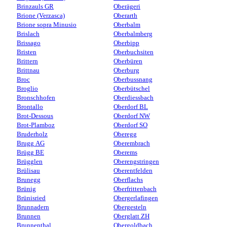
Brinzauls GR
Oberägeri
Brione (Verzasca)
Oberarth
Brione sopra Minusio
Oberbalm
Brislach
Oberbalmberg
Brissago
Oberbipp
Bristen
Oberbuchsiten
Brittern
Oberbüren
Brittnau
Oberburg
Broc
Oberbussnang
Broglio
Oberbütschel
Bronschhofen
Oberdiessbach
Brontallo
Oberdorf BL
Brot-Dessous
Oberdorf NW
Brot-Plamboz
Oberdorf SO
Bruderholz
Oberegg
Brugg AG
Oberembrach
Brügg BE
Oberems
Brügglen
Oberengstringen
Brülisau
Oberentfelden
Brunegg
Oberflachs
Brünig
Oberfrittenbach
Brünisried
Obergerlafingen
Brunnadern
Obergesteln
Brunnen
Oberglatt ZH
Brunnenthal
Obergoldbach