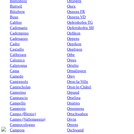
Buttisholz
Oltingen
Buttwil
Onex
Bützberg
Onnens FR
Buus
Onnens VD
Cabbio
Opfershofen TG
Cademario
Opfertshofen SH
Cadempino
Opfikon
Cadenazzo
Oppens
Cadro
Oppikon
Cagiallo
Oppligen
Calfreisen
Orbe
Calonico
Orges
Calpiogna
Origlio
Cama
Ormalingen
Camedo
Orny
Camignolo
Oron-la-Ville
Camischolas
Oron-le-Châtel
Camorino
Orpund
Campascio
Orselina
Campello
Orsières
Camperio
Orsonnens
Campo (Blenio)
Ortschwaben
Campo (Vallemaggia)
Orvin
Campocologno
Orzens
Campora
Oschwand