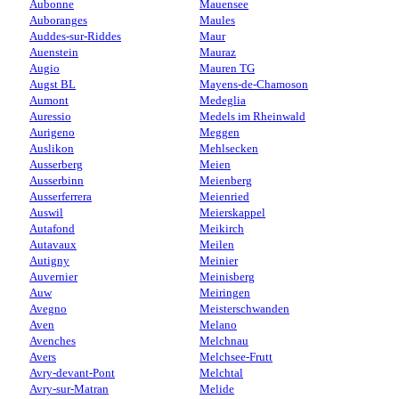
Aubonne
Mauensee
Auboranges
Maules
Auddes-sur-Riddes
Maur
Auenstein
Mauraz
Augio
Mauren TG
Augst BL
Mayens-de-Chamoson
Aumont
Medeglia
Auressio
Medels im Rheinwald
Aurigeno
Meggen
Auslikon
Mehlsecken
Ausserberg
Meien
Ausserbinn
Meienberg
Ausserferrera
Meienried
Auswil
Meierskappel
Autafond
Meikirch
Autavaux
Meilen
Autigny
Meinier
Auvernier
Meinisberg
Auw
Meiringen
Avegno
Meisterschwanden
Aven
Melano
Avenches
Melchnau
Avers
Melchsee-Frutt
Avry-devant-Pont
Melchtal
Avry-sur-Matran
Melide