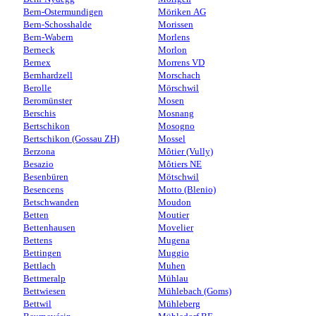
Bern-Ostermundigen
Möriken AG
Bern-Schosshalde
Morissen
Bern-Wabern
Morlens
Berneck
Morlon
Bernex
Morrens VD
Bernhardzell
Morschach
Berolle
Mörschwil
Beromünster
Mosen
Berschis
Mosnang
Bertschikon
Mosogno
Bertschikon (Gossau ZH)
Mossel
Berzona
Môtier (Vully)
Besazio
Môtiers NE
Besenbüren
Mötschwil
Besencens
Motto (Blenio)
Betschwanden
Moudon
Betten
Moutier
Bettenhausen
Movelier
Bettens
Mugena
Bettingen
Muggio
Bettlach
Muhen
Bettmeralp
Mühlau
Bettwiesen
Mühlebach (Goms)
Bettwil
Mühleberg