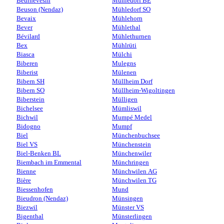
Beurnevésin
Mühledorf BE
Beuson (Nendaz)
Mühledorf SO
Bevaix
Mühlehorn
Bever
Mühlethal
Bévilard
Mühlethurnen
Bex
Mühlrüti
Biasca
Mülchi
Biberen
Mulegns
Biberist
Mülenen
Bibern SH
Müllheim Dorf
Bibern SO
Müllheim-Wigoltingen
Biberstein
Mülligen
Bichelsee
Mümliswil
Bichwil
Mumpé Medel
Bidogno
Mumpf
Biel
Münchenbuchsee
Biel VS
Münchenstein
Biel-Benken BL
Münchenwiler
Biembach im Emmental
Münchringen
Bienne
Münchwilen AG
Bière
Münchwilen TG
Biessenhofen
Mund
Bieudron (Nendaz)
Münsingen
Biezwil
Münster VS
Bigenthal
Münsterlingen