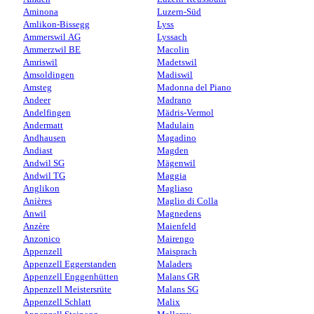
Aminona
Luzern-Süd
Amlikon-Bissegg
Lyss
Ammerswil AG
Lyssach
Ammerzwil BE
Macolin
Amriswil
Madetswil
Amsoldingen
Madiswil
Amsteg
Madonna del Piano
Andeer
Madrano
Andelfingen
Mädris-Vermol
Andermatt
Madulain
Andhausen
Magadino
Andiast
Magden
Andwil SG
Mägenwil
Andwil TG
Maggia
Anglikon
Magliaso
Anières
Maglio di Colla
Anwil
Magnedens
Anzère
Maienfeld
Anzonico
Mairengo
Appenzell
Maisprach
Appenzell Eggerstanden
Maladers
Appenzell Enggenhütten
Malans GR
Appenzell Meistersrüte
Malans SG
Appenzell Schlatt
Malix