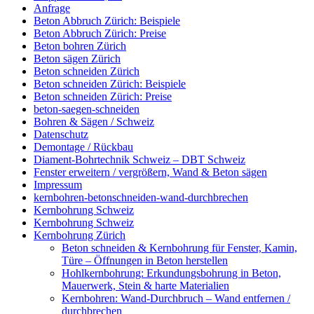
Anfrage
Beton Abbruch Zürich: Beispiele
Beton Abbruch Zürich: Preise
Beton bohren Zürich
Beton sägen Zürich
Beton schneiden Zürich
Beton schneiden Zürich: Beispiele
Beton schneiden Zürich: Preise
beton-saegen-schneiden
Bohren & Sägen / Schweiz
Datenschutz
Demontage / Rückbau
Diament-Bohrtechnik Schweiz – DBT Schweiz
Fenster erweitern / vergrößern, Wand & Beton sägen
Impressum
kernbohren-betonschneiden-wand-durchbrechen
Kernbohrung Schweiz
Kernbohrung Schweiz
Kernbohrung Zürich
Beton schneiden & Kernbohrung für Fenster, Kamin,
Türe – Öffnungen in Beton herstellen
Hohlkernbohrung: Erkundungsbohrung in Beton,
Mauerwerk, Stein & harte Materialien
Kernbohren: Wand-Durchbruch – Wand entfernen /
durchbrechen