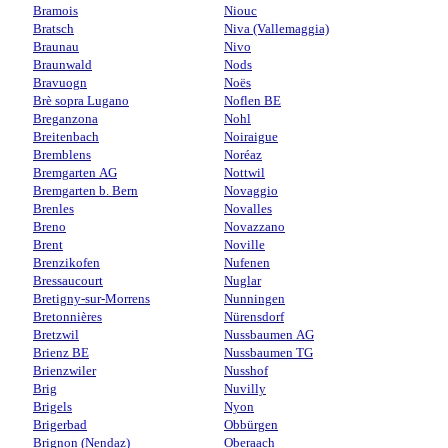
Bramois
Niouc
Bratsch
Niva (Vallemaggia)
Braunau
Nivo
Braunwald
Nods
Bravuogn
Noës
Brè sopra Lugano
Noflen BE
Breganzona
Nohl
Breitenbach
Noiraigue
Bremblens
Noréaz
Bremgarten AG
Nottwil
Bremgarten b. Bern
Novaggio
Brenles
Novalles
Breno
Novazzano
Brent
Noville
Brenzikofen
Nufenen
Bressaucourt
Nuglar
Bretigny-sur-Morrens
Nunningen
Bretonnières
Nürensdorf
Bretzwil
Nussbaumen AG
Brienz BE
Nussbaumen TG
Brienzwiler
Nusshof
Brig
Nuvilly
Brigels
Nyon
Brigerbad
Obbürgen
Brignon (Nendaz)
Oberaach