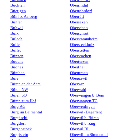
Buckten
Oberrindal
Büetigen
Oberrohrdorf
Bühl b. Aarberg
Oberrüti
Bühler
Obersaxen
Buhwil
Oberschan
Buix
Oberschrot
Bülach
Oberstammheim
Bulle
Obersteckholz
Bullet
Oberstetten
Bünzen
Oberstocken
Buochs
Oberterzen
Buonas
Oberthal
Bürchen
Oberurnen
Bure
Oberuzwil
Büren an der Aare
Obervaz
Büren NW
Oberwald
Büren SO
Oberwangen b. Bern
Büren zum Hof
Oberwangen TG
Burg AG
Oberweningen
Burg im Leimental
Oberwil (Dägerlen)
Burgäschi
Oberwil b. Büren
Burgdorf
Oberwil b. Zug
Bürgenstock
Oberwil BL
Burgistein
Oberwil im Simmental