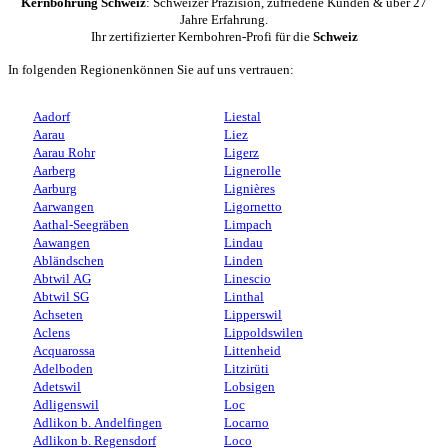
Kernbohrung Schweiz
: Schweizer Präzision, zufriedene Kunden & über 27
Jahre Erfahrung.
Ihr zertifizierter Kernbohren-Profi für die
Schweiz
In folgenden Regionenkönnen Sie auf uns vertrauen:
Aadorf
Liestal
Aarau
Liez
Aarau Rohr
Ligerz
Aarberg
Lignerolle
Aarburg
Lignières
Aarwangen
Ligornetto
Aathal-Seegräben
Limpach
Aawangen
Lindau
Abländschen
Linden
Abtwil AG
Linescio
Abtwil SG
Linthal
Achseten
Lipperswil
Aclens
Lippoldswilen
Acquarossa
Littenheid
Adelboden
Litzirüti
Adetswil
Lobsigen
Adligenswil
Loc
Adlikon b. Andelfingen
Locarno
Adlikon b. Regensdorf
Loco