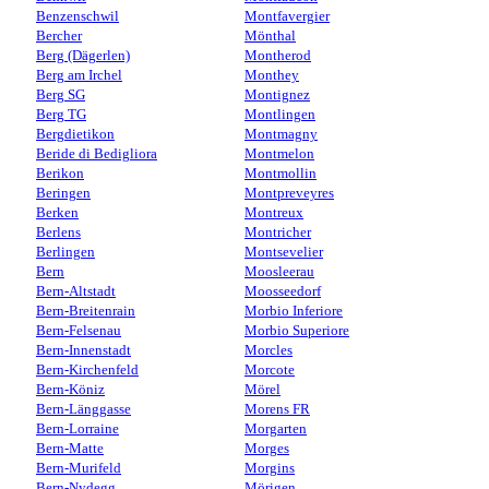
Benzenschwil
Montfavergier
Bercher
Mönthal
Berg (Dägerlen)
Montherod
Berg am Irchel
Monthey
Berg SG
Montignez
Berg TG
Montlingen
Bergdietikon
Montmagny
Beride di Bedigliora
Montmelon
Berikon
Montmollin
Beringen
Montpreveyres
Berken
Montreux
Berlens
Montricher
Berlingen
Montsevelier
Bern
Moosleerau
Bern-Altstadt
Moosseedorf
Bern-Breitenrain
Morbio Inferiore
Bern-Felsenau
Morbio Superiore
Bern-Innenstadt
Morcles
Bern-Kirchenfeld
Morcote
Bern-Köniz
Mörel
Bern-Länggasse
Morens FR
Bern-Lorraine
Morgarten
Bern-Matte
Morges
Bern-Murifeld
Morgins
Bern-Nydegg
Mörigen