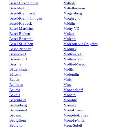
Basel-Hirzbrunnen
Mitlödi
Basel-Iselin
Mittelhäusern
Basel-Kleinbasel
Mogelsberg
Basel-Kleinhüningen
Moghegno
Basel-Klybeck
Möhlin
Basel-Matthäus
Moiry VD
Basel-Riehen
Molare
Basel-Rosental
Moleno
Basel-St. Alban
Moléson-sur-Gruyères
Basse-Nendaz
Molinis
Bassecourt
Mollens VD
Bassersdorf
Mollens VS
Bassins
Mollie-Margot
Bätterkinden
Mollis
Bättwil
Molondin
Bauen
Mols
Baulmes
Mon
Bauma
Mönchaltorf
Bavois
Moneto
Bazenheid
Monible
Beatenberg
Monnaz
Beckenried
Mont-Crosin
Bedano
Mont-de-Buttes
Bedigliora
Mont-la-Ville
Bedretto
Mont-Soleil