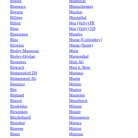
Biglen
Muntelier
Bignasco
Müntschemier
Bigorio
Muolen
Billens
Muotathal
Bilten
Mur (Vully) FR
Binn
Mur (Vully) VD
Binningen
Muralto
Binz
Muraz (Collombey)
Bioggio
Muraz (Sierre)
Bioley-Magnoux
Murg
Bioley-Orjulaz
Murgenthal
Bionnens
Muri AG
Birgisch
Muri b. Bern
Birmensdorf ZH
Muriaux
Birmenstorf AG
Murist
Bironico
Mürren
Birr
Murten
Birrhard
Murzelen
Birrwil
Müselbach
Birsfelden
Müstair
Birwinken
Mustér
Bischofszell
Müswangen
Bisisthal
Mutrux
Bissone
Mutten
Bister
Muttenz