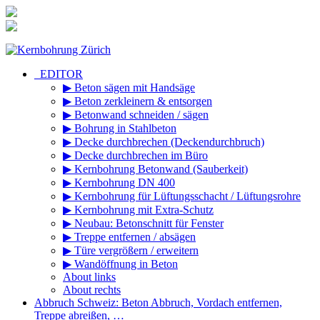
Zum
Inhalt
springen
_EDITOR
▶ Beton sägen mit Handsäge
▶ Beton zerkleinern & entsorgen
▶ Betonwand schneiden / sägen
▶ Bohrung in Stahlbeton
▶ Decke durchbrechen (Deckendurchbruch)
▶ Decke durchbrechen im Büro
▶ Kernbohrung Betonwand (Sauberkeit)
▶ Kernbohrung DN 400
▶ Kernbohrung für Lüftungsschacht / Lüftungsrohre
▶ Kernbohrung mit Extra-Schutz
▶ Neubau: Betonschnitt für Fenster
▶ Treppe entfernen / absägen
▶ Türe vergrößern / erweitern
▶ Wandöffnung in Beton
About links
About rechts
Abbruch Schweiz: Beton Abbruch, Vordach entfernen,
Treppe abreißen, …