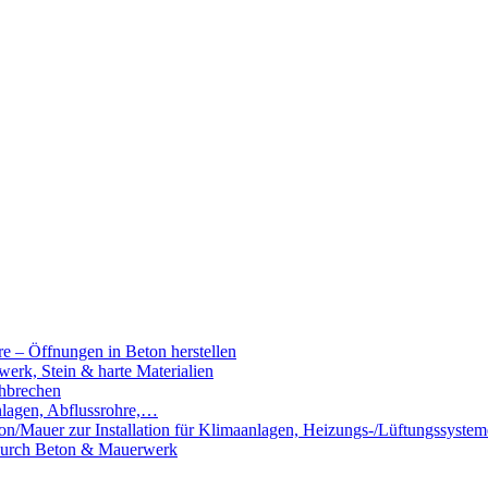
e – Öffnungen in Beton herstellen
rk, Stein & harte Materialien
hbrechen
nlagen, Abflussrohre,…
n/Mauer zur Installation für Klimaanlagen, Heizungs-/Lüftungssystem
 durch Beton & Mauerwerk