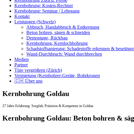
Kernbohrung Zürich: Preise
Kernbohrung: Kosten-Rechner
Kernbohrung: Seminar / Lehrgang
Kontakt
Leistungen (Schweiz)
Abbruch, Handabbruch & Entkernung
Beton bohren, sägen & schneiden
Demontage, Rückbau
Kernbohrung, Kernlochbohrung
Schadstoffsanierung: Schadestoffe erkennen & beseitige
Wand-Durchbruch: Wand durchbrechen
Medien
Partner
Türe vergrößern (Zürich)
Vermietung (Kernbohrer-Geräte, Bohrkronen
🇨🇭 Über uns
Kernbohrung Goldau
27 Jahre Erfahrung:
Sorgfalt,
Präzision & Kompetenz in Goldau
Kernbohrung Goldau: Beton bohren & sä