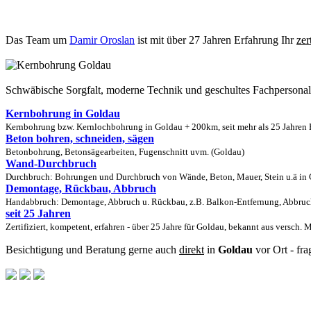
Das Team um
Damir Oroslan
ist mit über 27 Jahren Erfahrung Ihr
zer
Schwäbische Sorgfalt, moderne Technik und geschultes Fachpersona
Kernbohrung in Goldau
Kernbohrung bzw. Kernlochbohrung in Goldau + 200km, seit mehr als 25 Jahren E
Beton bohren, schneiden, sägen
Betonbohrung, Betonsägearbeiten, Fugenschnitt uvm. (Goldau)
Wand-Durchbruch
Durchbruch: Bohrungen und Durchbruch von Wände, Beton, Mauer, Stein u.ä in G
Demontage, Rückbau, Abbruch
Handabbruch: Demontage, Abbruch u. Rückbau, z.B. Balkon-Entfernung, Abbruch
seit 25 Jahren
Zertifiziert, kompetent, erfahren - über 25 Jahre für Goldau, bekannt aus versch. 
Besichtigung und Beratung gerne auch
direkt
in
Goldau
vor Ort - fr