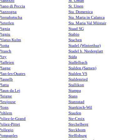
Pianezzo
St. Urban
Piano di Peccia
St. Ursen
Piazzogna
Sta. Domenica
Pierrafortscha
Sta. Maria in Calanca
Pieterlen
Sta. Maria Val Müstair
Pignia
Staad SG
Pigniu
Stabio
Pilatus Kulm
Stachen
Piotta
Stadel (Winterthur)
Pitasch
Stadel b. Niederglatt
Pizy
Stäfa
Plaffeien
Staffelbach
Plagne
Stalden (Sarnen)
Plan-les-Ouates
Stalden VS
Plasselb
Staldenried
Platta
Stallikon
Plaun da Lej
Stampa
Pleigne
Stans
Pleujouse
Stansstad
Plons
Starrkirch-Wil
Pohlern
Staufen
Poliez-le-Grand
Ste-Croix
Poliez-Pittet
Stechelberg
Pollegio
Steckborn
Pompaples
Steffisburg