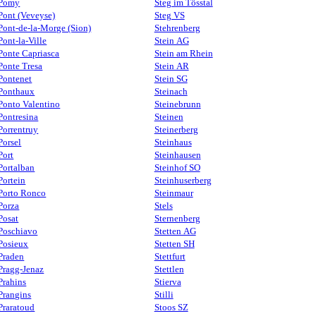
Pomy
Steg im Tösstal
Pont (Veveyse)
Steg VS
Pont-de-la-Morge (Sion)
Stehrenberg
Pont-la-Ville
Stein AG
Ponte Capriasca
Stein am Rhein
Ponte Tresa
Stein AR
Pontenet
Stein SG
Ponthaux
Steinach
Ponto Valentino
Steinebrunn
Pontresina
Steinen
Porrentruy
Steinerberg
Porsel
Steinhaus
Port
Steinhausen
Portalban
Steinhof SO
Portein
Steinhuserberg
Porto Ronco
Steinmaur
Porza
Stels
Posat
Sternenberg
Poschiavo
Stetten AG
Posieux
Stetten SH
Praden
Stettfurt
Pragg-Jenaz
Stettlen
Prahins
Stierva
Prangins
Stilli
Praratoud
Stoos SZ