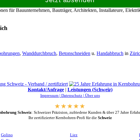
en für Bauunternehmen, Bauträger, Architekten, Installateure, Elekt
ich
bohrungen
,
Wanddurchbruch
,
Betonschneiden
u.
Handabbruch
in
Züri
Kontakt/Anfrage
|
Leistungen (Schweiz)
Impressum |
Datenschutz |
Über uns
nbohrung Schweiz
: Schweizer Präzision, zufriedene Kunden & über 27 Jahre Erfah
Ihr zertifizierter Kernbohren-Profi für die
Schweiz
Golino
Liez