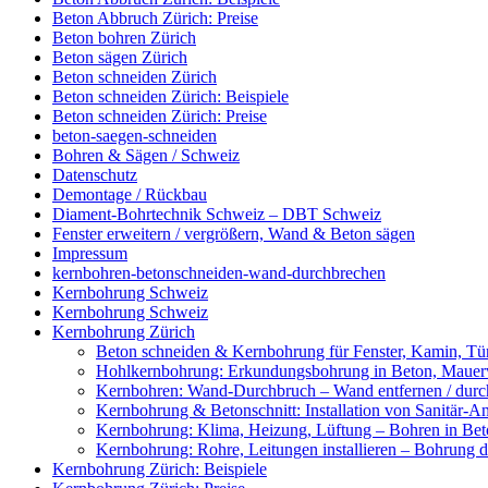
Beton Abbruch Zürich: Preise
Beton bohren Zürich
Beton sägen Zürich
Beton schneiden Zürich
Beton schneiden Zürich: Beispiele
Beton schneiden Zürich: Preise
beton-saegen-schneiden
Bohren & Sägen / Schweiz
Datenschutz
Demontage / Rückbau
Diament-Bohrtechnik Schweiz – DBT Schweiz
Fenster erweitern / vergrößern, Wand & Beton sägen
Impressum
kernbohren-betonschneiden-wand-durchbrechen
Kernbohrung Schweiz
Kernbohrung Schweiz
Kernbohrung Zürich
Beton schneiden & Kernbohrung für Fenster, Kamin, Tür
Hohlkernbohrung: Erkundungsbohrung in Beton, Mauerwe
Kernbohren: Wand-Durchbruch – Wand entfernen / durc
Kernbohrung & Betonschnitt: Installation von Sanitär-A
Kernbohrung: Klima, Heizung, Lüftung – Bohren in Beto
Kernbohrung: Rohre, Leitungen installieren – Bohrung
Kernbohrung Zürich: Beispiele