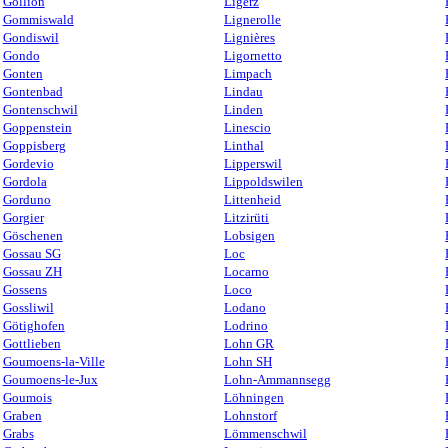
Gollion
Ligerz
Gommiswald
Lignerolle
Gondiswil
Lignières
Gondo
Ligornetto
Gonten
Limpach
Gontenbad
Lindau
Gontenschwil
Linden
Goppenstein
Linescio
Goppisberg
Linthal
Gordevio
Lipperswil
Gordola
Lippoldswilen
Gorduno
Littenheid
Gorgier
Litzirüti
Göschenen
Lobsigen
Gossau SG
Loc
Gossau ZH
Locarno
Gossens
Loco
Gossliwil
Lodano
Götighofen
Lodrino
Gottlieben
Lohn GR
Goumoens-la-Ville
Lohn SH
Goumoens-le-Jux
Lohn-Ammannsegg
Goumois
Löhningen
Graben
Lohnstorf
Grabs
Lömmenschwil