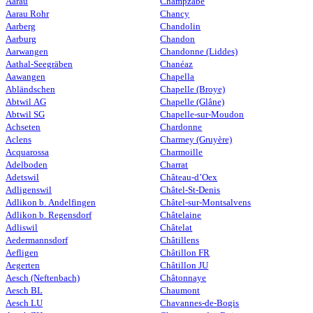
Aarau
Champzabé
Aarau Rohr
Chancy
Aarberg
Chandolin
Aarburg
Chandon
Aarwangen
Chandonne (Liddes)
Aathal-Seegräben
Chanéaz
Aawangen
Chapella
Abländschen
Chapelle (Broye)
Abtwil AG
Chapelle (Glâne)
Abtwil SG
Chapelle-sur-Moudon
Achseten
Chardonne
Aclens
Charmey (Gruyère)
Acquarossa
Charmoille
Adelboden
Charrat
Adetswil
Château-d’Oex
Adligenswil
Châtel-St-Denis
Adlikon b. Andelfingen
Châtel-sur-Montsalvens
Adlikon b. Regensdorf
Châtelaine
Adliswil
Châtelat
Aedermannsdorf
Châtillens
Aefligen
Châtillon FR
Aegerten
Châtillon JU
Aesch (Neftenbach)
Châtonnaye
Aesch BL
Chaumont
Aesch LU
Chavannes-de-Bogis