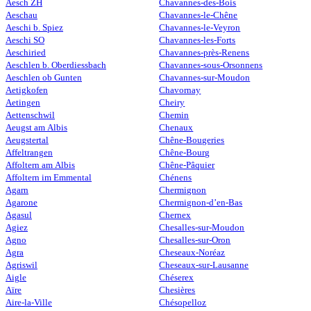
Aesch ZH
Chavannes-des-Bois
Aeschau
Chavannes-le-Chêne
Aeschi b. Spiez
Chavannes-le-Veyron
Aeschi SO
Chavannes-les-Forts
Aeschiried
Chavannes-près-Renens
Aeschlen b. Oberdiessbach
Chavannes-sous-Orsonnens
Aeschlen ob Gunten
Chavannes-sur-Moudon
Aetigkofen
Chavornay
Aetingen
Cheiry
Aettenschwil
Chemin
Aeugst am Albis
Chenaux
Aeugstertal
Chêne-Bougeries
Affeltrangen
Chêne-Bourg
Affoltern am Albis
Chêne-Pâquier
Affoltern im Emmental
Chénens
Agarn
Chermignon
Agarone
Chermignon-d’en-Bas
Agasul
Chernex
Agiez
Chesalles-sur-Moudon
Agno
Chesalles-sur-Oron
Agra
Cheseaux-Noréaz
Agriswil
Cheseaux-sur-Lausanne
Aigle
Chéserex
Aïre
Chesières
Aire-la-Ville
Chésopelloz