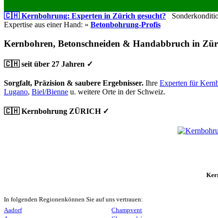
🇨🇭 Kernbohrung: Experten in Zürich gesucht?
Sonderkondition
Expertise aus einer Hand: »
Betonbohrung-Profis
Kernbohren, Betonschneiden & Handabbruch in Zür
🇨🇭 seit über 27 Jahren ✓
Sorgfalt, Präzision & saubere Ergebnisser.
Ihre
Experten für Kern
Lugano
,
Biel/Bienne
u. weitere Orte in der Schweiz.
🇨🇭 Kernbohrung ZÜRICH ✓
Ker
In folgenden Regionenkönnen Sie auf uns vertrauen:
Aadorf
Champvent