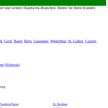
riker und weitere Handwerk-Branchen. Bieten Sie Ihren Kunden
ch
,
Genf
,
Basel
,
Bern
,
Lausanne
,
Winterthur
,
St. Gallen
,
Luzern
,
rung.
Piandera Paese
St. Stephan