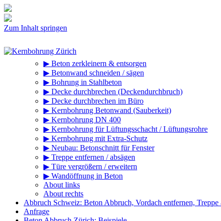
Zum Inhalt springen
▶ Beton zerkleinern & entsorgen
▶ Betonwand schneiden / sägen
▶ Bohrung in Stahlbeton
▶ Decke durchbrechen (Deckendurchbruch)
▶ Decke durchbrechen im Büro
▶ Kernbohrung Betonwand (Sauberkeit)
▶ Kernbohrung DN 400
▶ Kernbohrung für Lüftungsschacht / Lüftungsrohre
▶ Kernbohrung mit Extra-Schutz
▶ Neubau: Betonschnitt für Fenster
▶ Treppe entfernen / absägen
▶ Türe vergrößern / erweitern
▶ Wandöffnung in Beton
About links
About rechts
Abbruch Schweiz: Beton Abbruch, Vordach entfernen, Treppe
Anfrage
Beton Abbruch Zürich: Beispiele