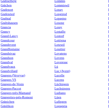
Grabserberg
Lommis
Grächen
Lommiswil
Grafenort
Lonay
Grafenried
Longirod
Grafstal
Lopagno
Graltshausen
Losone
Grancia
Lossy
Grancy
Lostallo
Grand-Lancy
Lostorf
Grandcour
Lottigna
Grandevent
Lotzwil
Grandfontaine
Lourtier
Grandsivaz
Lovatens
Grandson
Lovens
Grandval
Loveresse
Grandvaux
Lü
Grandvillard
Luc (Ayent)
Granges (Veveyse)
Lucelle
Granges VS
Lucens
Granges-de-Vesin
Lüchingen
Granges-Paccot
Luchsingen
Granges-près-Marnand
Ludiano
Grangettes-près-Romont
Lüen
Gränichen
Lufingen
Gräslikon
Lugaggia