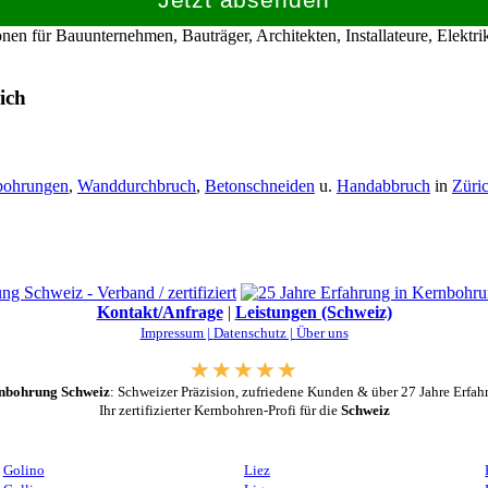
en für Bauunternehmen, Bauträger, Architekten, Installateure, Elekt
ich
bohrungen
,
Wanddurchbruch
,
Betonschneiden
u.
Handabbruch
in
Züri
Kontakt/Anfrage
|
Leistungen (Schweiz)
Impressum |
Datenschutz |
Über uns
nbohrung Schweiz
: Schweizer Präzision, zufriedene Kunden & über 27 Jahre Erfah
Ihr zertifizierter Kernbohren-Profi für die
Schweiz
Golino
Liez