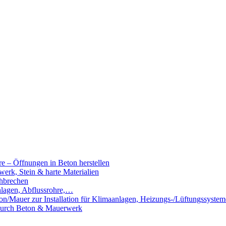
e – Öffnungen in Beton herstellen
rk, Stein & harte Materialien
hbrechen
nlagen, Abflussrohre,…
n/Mauer zur Installation für Klimaanlagen, Heizungs-/Lüftungssystem
 durch Beton & Mauerwerk