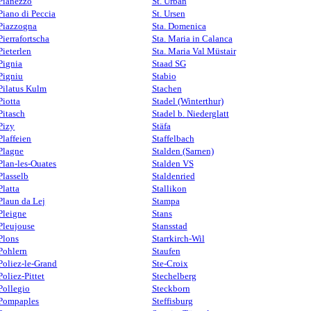
Pianezzo
St. Urban
Piano di Peccia
St. Ursen
Piazzogna
Sta. Domenica
Pierrafortscha
Sta. Maria in Calanca
Pieterlen
Sta. Maria Val Müstair
Pignia
Staad SG
Pigniu
Stabio
Pilatus Kulm
Stachen
Piotta
Stadel (Winterthur)
Pitasch
Stadel b. Niederglatt
Pizy
Stäfa
Plaffeien
Staffelbach
Plagne
Stalden (Sarnen)
Plan-les-Ouates
Stalden VS
Plasselb
Staldenried
Platta
Stallikon
Plaun da Lej
Stampa
Pleigne
Stans
Pleujouse
Stansstad
Plons
Starrkirch-Wil
Pohlern
Staufen
Poliez-le-Grand
Ste-Croix
Poliez-Pittet
Stechelberg
Pollegio
Steckborn
Pompaples
Steffisburg