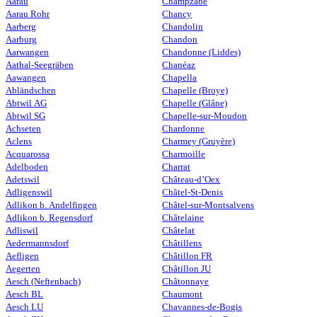
Aarau
Champzabé
Aarau Rohr
Chancy
Aarberg
Chandolin
Aarburg
Chandon
Aarwangen
Chandonne (Liddes)
Aathal-Seegräben
Chanéaz
Aawangen
Chapella
Abländschen
Chapelle (Broye)
Abtwil AG
Chapelle (Glâne)
Abtwil SG
Chapelle-sur-Moudon
Achseten
Chardonne
Aclens
Charmey (Gruyère)
Acquarossa
Charmoille
Adelboden
Charrat
Adetswil
Château-d’Oex
Adligenswil
Châtel-St-Denis
Adlikon b. Andelfingen
Châtel-sur-Montsalvens
Adlikon b. Regensdorf
Châtelaine
Adliswil
Châtelat
Aedermannsdorf
Châtillens
Aefligen
Châtillon FR
Aegerten
Châtillon JU
Aesch (Neftenbach)
Châtonnaye
Aesch BL
Chaumont
Aesch LU
Chavannes-de-Bogis