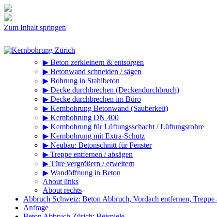
Zum Inhalt springen
▶ Beton zerkleinern & entsorgen
▶ Betonwand schneiden / sägen
▶ Bohrung in Stahlbeton
▶ Decke durchbrechen (Deckendurchbruch)
▶ Decke durchbrechen im Büro
▶ Kernbohrung Betonwand (Sauberkeit)
▶ Kernbohrung DN 400
▶ Kernbohrung für Lüftungsschacht / Lüftungsrohre
▶ Kernbohrung mit Extra-Schutz
▶ Neubau: Betonschnitt für Fenster
▶ Treppe entfernen / absägen
▶ Türe vergrößern / erweitern
▶ Wandöffnung in Beton
About links
About rechts
Abbruch Schweiz: Beton Abbruch, Vordach entfernen, Treppe
Anfrage
Beton Abbruch Zürich: Beispiele