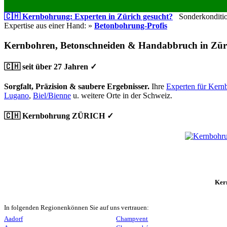
🇨🇭 Kernbohrung: Experten in Zürich gesucht?
Sonderkondition
Expertise aus einer Hand: »
Betonbohrung-Profis
Kernbohren, Betonschneiden & Handabbruch in Zür
🇨🇭 seit über 27 Jahren ✓
Sorgfalt, Präzision & saubere Ergebnisser.
Ihre
Experten für Kern
Lugano
,
Biel/Bienne
u. weitere Orte in der Schweiz.
🇨🇭 Kernbohrung ZÜRICH ✓
Ker
In folgenden Regionenkönnen Sie auf uns vertrauen:
Aadorf
Champvent