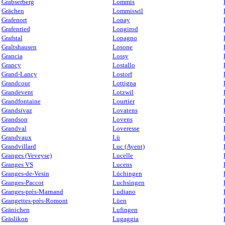
Grabserberg
Lommis
Grächen
Lommiswil
Grafenort
Lonay
Grafenried
Longirod
Grafstal
Lopagno
Graltshausen
Losone
Grancia
Lossy
Grancy
Lostallo
Grand-Lancy
Lostorf
Grandcour
Lottigna
Grandevent
Lotzwil
Grandfontaine
Lourtier
Grandsivaz
Lovatens
Grandson
Lovens
Grandval
Loveresse
Grandvaux
Lü
Grandvillard
Luc (Ayent)
Granges (Veveyse)
Lucelle
Granges VS
Lucens
Granges-de-Vesin
Lüchingen
Granges-Paccot
Luchsingen
Granges-près-Marnand
Ludiano
Grangettes-près-Romont
Lüen
Gränichen
Lufingen
Gräslikon
Lugaggia