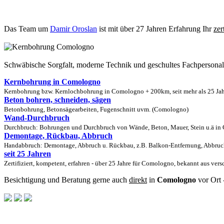
Das Team um
Damir Oroslan
ist mit über 27 Jahren Erfahrung Ihr
zer
Schwäbische Sorgfalt, moderne Technik und geschultes Fachpersona
Kernbohrung in Comologno
Kernbohrung bzw. Kernlochbohrung in Comologno + 200km, seit mehr als 25 Jahr
Beton bohren, schneiden, sägen
Betonbohrung, Betonsägearbeiten, Fugenschnitt uvm. (Comologno)
Wand-Durchbruch
Durchbruch: Bohrungen und Durchbruch von Wände, Beton, Mauer, Stein u.ä in 
Demontage, Rückbau, Abbruch
Handabbruch: Demontage, Abbruch u. Rückbau, z.B. Balkon-Entfernung, Abbruc
seit 25 Jahren
Zertifiziert, kompetent, erfahren - über 25 Jahre für Comologno, bekannt aus ver
Besichtigung und Beratung gerne auch
direkt
in
Comologno
vor Ort 