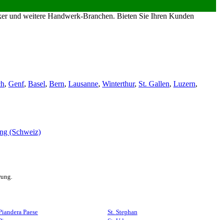
riker und weitere Handwerk-Branchen. Bieten Sie Ihren Kunden
ch
,
Genf
,
Basel
,
Bern
,
Lausanne
,
Winterthur
,
St. Gallen
,
Luzern
,
rung.
Piandera Paese
St. Stephan