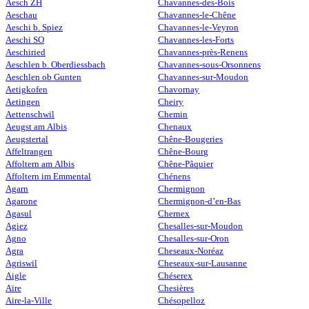
Aesch ZH
Chavannes-des-Bois
Aeschau
Chavannes-le-Chêne
Aeschi b. Spiez
Chavannes-le-Veyron
Aeschi SO
Chavannes-les-Forts
Aeschiried
Chavannes-près-Renens
Aeschlen b. Oberdiessbach
Chavannes-sous-Orsonnens
Aeschlen ob Gunten
Chavannes-sur-Moudon
Aetigkofen
Chavornay
Aetingen
Cheiry
Aettenschwil
Chemin
Aeugst am Albis
Chenaux
Aeugstertal
Chêne-Bougeries
Affeltrangen
Chêne-Bourg
Affoltern am Albis
Chêne-Pâquier
Affoltern im Emmental
Chénens
Agarn
Chermignon
Agarone
Chermignon-d’en-Bas
Agasul
Chernex
Agiez
Chesalles-sur-Moudon
Agno
Chesalles-sur-Oron
Agra
Cheseaux-Noréaz
Agriswil
Cheseaux-sur-Lausanne
Aigle
Chéserex
Aïre
Chesières
Aire-la-Ville
Chésopelloz