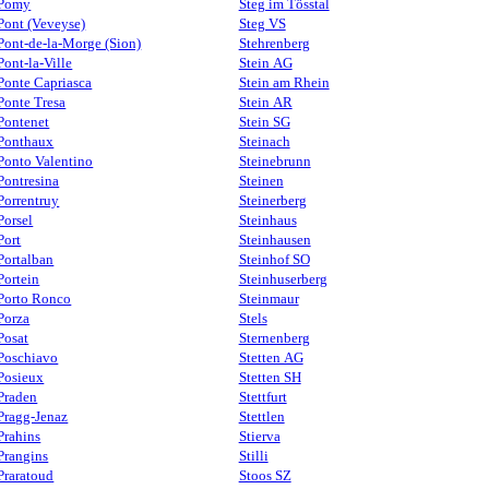
Pomy
Steg im Tösstal
Pont (Veveyse)
Steg VS
Pont-de-la-Morge (Sion)
Stehrenberg
Pont-la-Ville
Stein AG
Ponte Capriasca
Stein am Rhein
Ponte Tresa
Stein AR
Pontenet
Stein SG
Ponthaux
Steinach
Ponto Valentino
Steinebrunn
Pontresina
Steinen
Porrentruy
Steinerberg
Porsel
Steinhaus
Port
Steinhausen
Portalban
Steinhof SO
Portein
Steinhuserberg
Porto Ronco
Steinmaur
Porza
Stels
Posat
Sternenberg
Poschiavo
Stetten AG
Posieux
Stetten SH
Praden
Stettfurt
Pragg-Jenaz
Stettlen
Prahins
Stierva
Prangins
Stilli
Praratoud
Stoos SZ