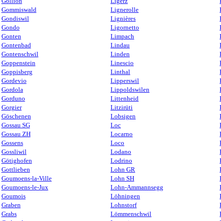
Gollion
Ligerz
Gommiswald
Lignerolle
Gondiswil
Lignières
Gondo
Ligornetto
Gonten
Limpach
Gontenbad
Lindau
Gontenschwil
Linden
Goppenstein
Linescio
Goppisberg
Linthal
Gordevio
Lipperswil
Gordola
Lippoldswilen
Gorduno
Littenheid
Gorgier
Litzirüti
Göschenen
Lobsigen
Gossau SG
Loc
Gossau ZH
Locarno
Gossens
Loco
Gossliwil
Lodano
Götighofen
Lodrino
Gottlieben
Lohn GR
Goumoens-la-Ville
Lohn SH
Goumoens-le-Jux
Lohn-Ammannsegg
Goumois
Löhningen
Graben
Lohnstorf
Grabs
Lömmenschwil