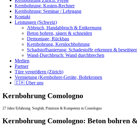
Kernbohrung Zürich: Preise
Kernbohrung: Kosten-Rechner
Kernbohrung: Seminar / Lehrgang
Kontakt
Leistungen (Schweiz)
Abbruch, Handabbruch & Entkernung
Beton bohren, sägen & schneiden
Demontage, Rückbau
Kernbohrung, Kernlochbohrung
Schadstoffsanierung: Schadestoffe erkennen & beseitige
Wand-Durchbruch: Wand durchbrechen
Medien
Partner
Türe vergrößern (Zürich)
Vermietung (Kernbohrer-Geräte, Bohrkronen
🇨🇭 Über uns
Kernbohrung Comologno
27 Jahre Erfahrung:
Sorgfalt,
Präzision & Kompetenz in Comologno
Kernbohrung Comologno: Beton bohren &