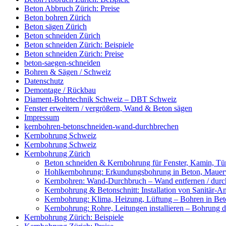
Beton Abbruch Zürich: Preise
Beton bohren Zürich
Beton sägen Zürich
Beton schneiden Zürich
Beton schneiden Zürich: Beispiele
Beton schneiden Zürich: Preise
beton-saegen-schneiden
Bohren & Sägen / Schweiz
Datenschutz
Demontage / Rückbau
Diament-Bohrtechnik Schweiz – DBT Schweiz
Fenster erweitern / vergrößern, Wand & Beton sägen
Impressum
kernbohren-betonschneiden-wand-durchbrechen
Kernbohrung Schweiz
Kernbohrung Schweiz
Kernbohrung Zürich
Beton schneiden & Kernbohrung für Fenster, Kamin, Tür
Hohlkernbohrung: Erkundungsbohrung in Beton, Mauerwe
Kernbohren: Wand-Durchbruch – Wand entfernen / durc
Kernbohrung & Betonschnitt: Installation von Sanitär-A
Kernbohrung: Klima, Heizung, Lüftung – Bohren in Beto
Kernbohrung: Rohre, Leitungen installieren – Bohrung
Kernbohrung Zürich: Beispiele