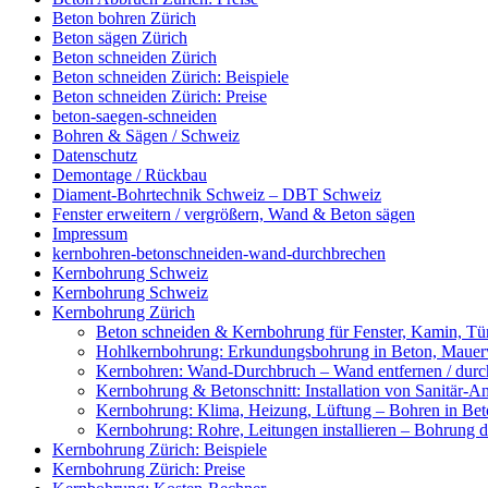
Beton bohren Zürich
Beton sägen Zürich
Beton schneiden Zürich
Beton schneiden Zürich: Beispiele
Beton schneiden Zürich: Preise
beton-saegen-schneiden
Bohren & Sägen / Schweiz
Datenschutz
Demontage / Rückbau
Diament-Bohrtechnik Schweiz – DBT Schweiz
Fenster erweitern / vergrößern, Wand & Beton sägen
Impressum
kernbohren-betonschneiden-wand-durchbrechen
Kernbohrung Schweiz
Kernbohrung Schweiz
Kernbohrung Zürich
Beton schneiden & Kernbohrung für Fenster, Kamin, Tür
Hohlkernbohrung: Erkundungsbohrung in Beton, Mauerwe
Kernbohren: Wand-Durchbruch – Wand entfernen / durc
Kernbohrung & Betonschnitt: Installation von Sanitär-A
Kernbohrung: Klima, Heizung, Lüftung – Bohren in Beto
Kernbohrung: Rohre, Leitungen installieren – Bohrung
Kernbohrung Zürich: Beispiele
Kernbohrung Zürich: Preise