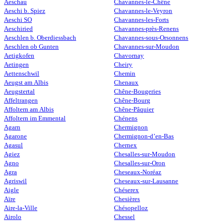
Aeschau
Chavannes-le-Chêne
Aeschi b. Spiez
Chavannes-le-Veyron
Aeschi SO
Chavannes-les-Forts
Aeschiried
Chavannes-près-Renens
Aeschlen b. Oberdiessbach
Chavannes-sous-Orsonnens
Aeschlen ob Gunten
Chavannes-sur-Moudon
Aetigkofen
Chavornay
Aetingen
Cheiry
Aettenschwil
Chemin
Aeugst am Albis
Chenaux
Aeugstertal
Chêne-Bougeries
Affeltrangen
Chêne-Bourg
Affoltern am Albis
Chêne-Pâquier
Affoltern im Emmental
Chénens
Agarn
Chermignon
Agarone
Chermignon-d’en-Bas
Agasul
Chernex
Agiez
Chesalles-sur-Moudon
Agno
Chesalles-sur-Oron
Agra
Cheseaux-Noréaz
Agriswil
Cheseaux-sur-Lausanne
Aigle
Chéserex
Aïre
Chesières
Aire-la-Ville
Chésopelloz
Airolo
Chessel