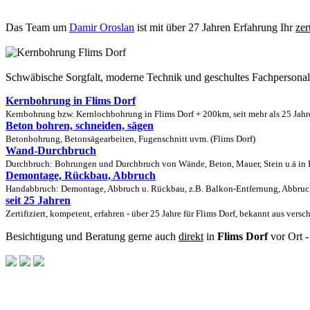
Das Team um
Damir Oroslan
ist mit über 27 Jahren Erfahrung Ihr
zer
Schwäbische Sorgfalt, moderne Technik und geschultes Fachpersona
Kernbohrung in Flims Dorf
Kernbohrung bzw. Kernlochbohrung in Flims Dorf + 200km, seit mehr als 25 Jahr
Beton bohren, schneiden, sägen
Betonbohrung, Betonsägearbeiten, Fugenschnitt uvm. (Flims Dorf)
Wand-Durchbruch
Durchbruch: Bohrungen und Durchbruch von Wände, Beton, Mauer, Stein u.ä in F
Demontage, Rückbau, Abbruch
Handabbruch: Demontage, Abbruch u. Rückbau, z.B. Balkon-Entfernung, Abbruch 
seit 25 Jahren
Zertifiziert, kompetent, erfahren - über 25 Jahre für Flims Dorf, bekannt aus vers
Besichtigung und Beratung gerne auch
direkt
in
Flims Dorf
vor Ort -