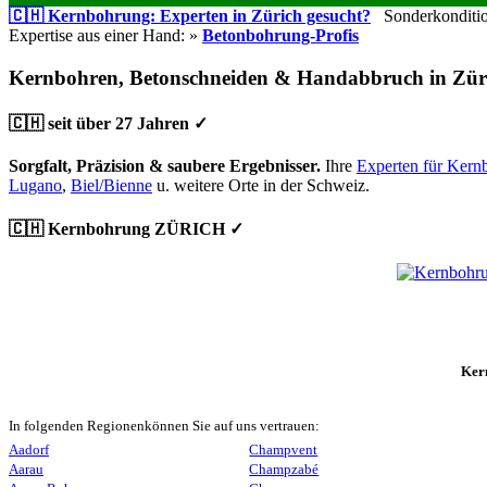
🇨🇭 Kernbohrung: Experten in Zürich gesucht?
Sonderkondition
Expertise aus einer Hand: »
Betonbohrung-Profis
Kernbohren, Betonschneiden & Handabbruch in Zür
🇨🇭 seit über 27 Jahren ✓
Sorgfalt, Präzision & saubere Ergebnisser.
Ihre
Experten für Kern
Lugano
,
Biel/Bienne
u. weitere Orte in der Schweiz.
🇨🇭 Kernbohrung ZÜRICH ✓
Ker
In folgenden Regionenkönnen Sie auf uns vertrauen:
Aadorf
Champvent
Aarau
Champzabé