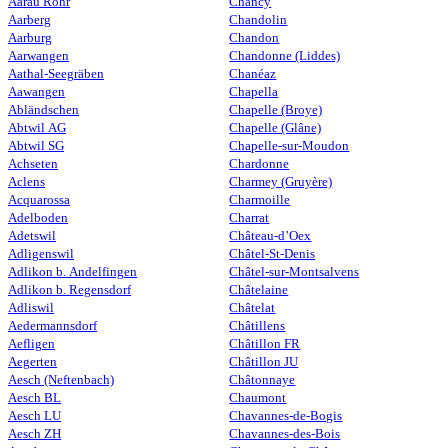
Aarau Rohr
Chancy
Aarberg
Chandolin
Aarburg
Chandon
Aarwangen
Chandonne (Liddes)
Aathal-Seegräben
Chanéaz
Aawangen
Chapella
Abländschen
Chapelle (Broye)
Abtwil AG
Chapelle (Glâne)
Abtwil SG
Chapelle-sur-Moudon
Achseten
Chardonne
Aclens
Charmey (Gruyère)
Acquarossa
Charmoille
Adelboden
Charrat
Adetswil
Château-d’Oex
Adligenswil
Châtel-St-Denis
Adlikon b. Andelfingen
Châtel-sur-Montsalvens
Adlikon b. Regensdorf
Châtelaine
Adliswil
Châtelat
Aedermannsdorf
Châtillens
Aefligen
Châtillon FR
Aegerten
Châtillon JU
Aesch (Neftenbach)
Châtonnaye
Aesch BL
Chaumont
Aesch LU
Chavannes-de-Bogis
Aesch ZH
Chavannes-des-Bois