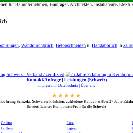
en für Bauunternehmen, Bauträger, Architekten, Installateure, Elekt
ich
bohrungen
,
Wanddurchbruch
,
Betonschneiden
u.
Handabbruch
in
Züri
Kontakt/Anfrage
|
Leistungen (Schweiz)
Impressum |
Datenschutz |
Über uns
nbohrung Schweiz
: Schweizer Präzision, zufriedene Kunden & über 27 Jahre Erfah
Ihr zertifizierter Kernbohren-Profi für die
Schweiz
Golino
Liez
Gollion
Ligerz