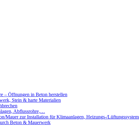
e – Öffnungen in Beton herstellen
rk, Stein & harte Materialien
hbrechen
nlagen, Abflussrohre,…
n/Mauer zur Installation für Klimaanlagen, Heizungs-/Lüftungssystem
 durch Beton & Mauerwerk