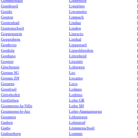
Gommiswald
Lignerolle
Gondiswil
Lignières
Gondo
Ligornetto
Gonten
Limpach
Gontenbad
Lindau
Gontenschwil
Linden
Goppenstein
Linescio
Goppisberg
Linthal
Gordevio
Lipperswil
Gordola
Lippoldswilen
Gorduno
Littenheid
Gorgier
Litzirüti
Göschenen
Lobsigen
Gossau SG
Loc
Gossau ZH
Locarno
Gossens
Loco
Gossliwil
Lodano
Götighofen
Lodrino
Gottlieben
Lohn GR
Goumoens-la-Ville
Lohn SH
Goumoens-le-Jux
Lohn-Ammannsegg
Goumois
Löhningen
Graben
Lohnstorf
Grabs
Lömmenschwil
Grabserberg
Lommis