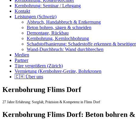
Kernbohrung: Kosten-Rechner
Kernbohrung: Seminar / Lehrgang
Kontakt
Leistungen (Schweiz)
Abbruch, Handabbruch & Entkernung
Beton bohren, sägen & schneiden
Demontage, Rückbau
Kernbohrung, Kernlochbohrung
Schadstoffsanierung: Schadestoffe erkennen & beseitige
Wand-Durchbruch: Wand durchbrechen
Medien
Partner
Türe vergrößern (Zürich)
Vermietung (Kernbohrer-Geräte, Bohrkronen
🇨🇭 Über uns
Kernbohrung Flims Dorf
27 Jahre Erfahrung:
Sorgfalt,
Präzision & Kompetenz in Flims Dorf
Kernbohrung Flims Dorf: Beton bohren &