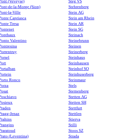
Pont (Veveyse)
Steg VS
Pont-de-la-Morge (Sion)
Stehrenberg
Pont-la-Ville
Stein AG
Ponte Capriasca
Stein am Rhein
Ponte Tresa
Stein AR
Pontenet
Stein SG
Ponthaux
Steinach
Ponto Valentino
Steinebrunn
Pontresina
Steinen
Porrentruy
Steinerberg
Porsel
Steinhaus
Port
Steinhausen
Portalban
Steinhof SO
Portein
Steinhuserberg
Porto Ronco
Steinmaur
Porza
Stels
Posat
Sternenberg
Poschiavo
Stetten AG
Posieux
Stetten SH
Praden
Stettfurt
Pragg-Jenaz
Stettlen
Prahins
Stierva
Prangins
Stilli
Praratoud
Stoos SZ
Prato (Leventina)
Strada