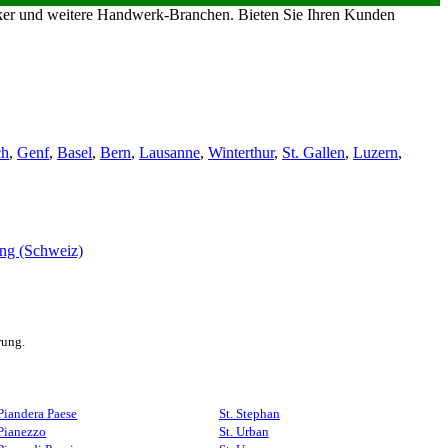
riker und weitere Handwerk-Branchen. Bieten Sie Ihren Kunden
ch
,
Genf
,
Basel
,
Bern
,
Lausanne
,
Winterthur
,
St. Gallen
,
Luzern
,
rung.
Piandera Paese
St. Stephan
Pianezzo
St. Urban