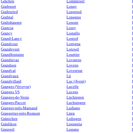
Grächen
Lommiswil
Grafenort
Lonay
Grafenried
Longirod
Grafstal
Lopagno
Graltshausen
Losone
Grancia
Lossy
Grancy
Lostallo
Grand-Lancy
Lostorf
Grandcour
Lottigna
Grandevent
Lotzwil
Grandfontaine
Lourtier
Grandsivaz
Lovatens
Grandson
Lovens
Grandval
Loveresse
Grandvaux
Lü
Grandvillard
Luc (Ayent)
Granges (Veveyse)
Lucelle
Granges VS
Lucens
Granges-de-Vesin
Lüchingen
Granges-Paccot
Luchsingen
Granges-près-Marnand
Ludiano
Grangettes-près-Romont
Lüen
Gränichen
Lufingen
Gräslikon
Lugaggia
Grasswil
Lugano