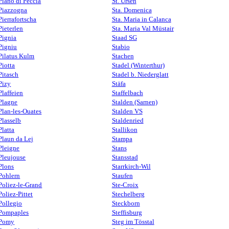
Piano di Peccia
St. Ursen
Piazzogna
Sta. Domenica
Pierrafortscha
Sta. Maria in Calanca
Pieterlen
Sta. Maria Val Müstair
Pignia
Staad SG
Pigniu
Stabio
Pilatus Kulm
Stachen
Piotta
Stadel (Winterthur)
Pitasch
Stadel b. Niederglatt
Pizy
Stäfa
Plaffeien
Staffelbach
Plagne
Stalden (Sarnen)
Plan-les-Ouates
Stalden VS
Plasselb
Staldenried
Platta
Stallikon
Plaun da Lej
Stampa
Pleigne
Stans
Pleujouse
Stansstad
Plons
Starrkirch-Wil
Pohlern
Staufen
Poliez-le-Grand
Ste-Croix
Poliez-Pittet
Stechelberg
Pollegio
Steckborn
Pompaples
Steffisburg
Pomy
Steg im Tösstal