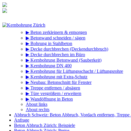
Zum
Inhalt
springen
▶ Beton zerkleinern & entsorgen
▶ Betonwand schneiden / sägen
▶ Bohrung in Stahlbeton
▶ Decke durchbrechen (Deckendurchbruch)
▶ Decke durchbrechen im Büro
▶ Kernbohrung Betonwand (Sauberkeit)
▶ Kernbohrung DN 400
▶ Kernbohrung für Lüftungsschacht / Lüftungsrohre
▶ Kernbohrung mit Extra-Schutz
▶ Neubau: Betonschnitt für Fenster
▶ Treppe entfernen / absägen
▶ Türe vergrößern / erweitern
▶ Wandöffnung in Beton
About links
About rechts
Abbruch Schweiz: Beton Abbruch, Vordach entfernen, Treppe
Anfrage
Beton Abbruch Zürich: Beispiele
Beton Abbruch Zürich: Preise