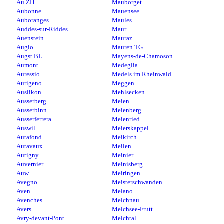
Au ZH
Mauborget
Aubonne
Mauensee
Auboranges
Maules
Auddes-sur-Riddes
Maur
Auenstein
Mauraz
Augio
Mauren TG
Augst BL
Mayens-de-Chamoson
Aumont
Medeglia
Auressio
Medels im Rheinwald
Aurigeno
Meggen
Auslikon
Mehlsecken
Ausserberg
Meien
Ausserbinn
Meienberg
Ausserferrera
Meienried
Auswil
Meierskappel
Autafond
Meikirch
Autavaux
Meilen
Autigny
Meinier
Auvernier
Meinisberg
Auw
Meiringen
Avegno
Meisterschwanden
Aven
Melano
Avenches
Melchnau
Avers
Melchsee-Frutt
Avry-devant-Pont
Melchtal