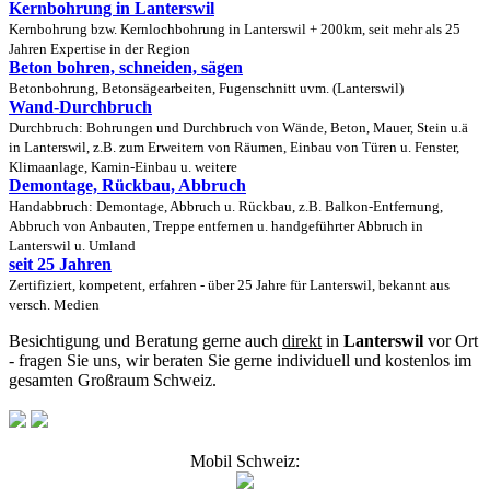
Kernbohrung in Lanterswil
Kernbohrung bzw. Kernlochbohrung in Lanterswil + 200km, seit mehr als 25
Jahren Expertise in der Region
Beton bohren, schneiden, sägen
Betonbohrung, Betonsägearbeiten, Fugenschnitt uvm. (Lanterswil)
Wand-Durchbruch
Durchbruch: Bohrungen und Durchbruch von Wände, Beton, Mauer, Stein u.ä
in Lanterswil, z.B. zum Erweitern von Räumen, Einbau von Türen u. Fenster,
Klimaanlage, Kamin-Einbau u. weitere
Demontage, Rückbau, Abbruch
Handabbruch: Demontage, Abbruch u. Rückbau, z.B. Balkon-Entfernung,
Abbruch von Anbauten, Treppe entfernen u. handgeführter Abbruch in
Lanterswil u. Umland
seit 25 Jahren
Zertifiziert, kompetent, erfahren - über 25 Jahre für Lanterswil, bekannt aus
versch. Medien
Besichtigung und Beratung gerne auch
direkt
in
Lanterswil
vor Ort
- fragen Sie uns, wir beraten Sie gerne individuell und kostenlos im
gesamten Großraum Schweiz.
Mobil Schweiz: