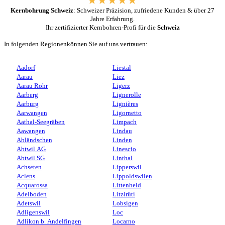
Kernbohrung Schweiz
: Schweizer Präzision, zufriedene Kunden & über 27
Jahre Erfahrung.
Ihr zertifizierter Kernbohren-Profi für die
Schweiz
In folgenden Regionenkönnen Sie auf uns vertrauen:
Aadorf
Liestal
Aarau
Liez
Aarau Rohr
Ligerz
Aarberg
Lignerolle
Aarburg
Lignières
Aarwangen
Ligornetto
Aathal-Seegräben
Limpach
Aawangen
Lindau
Abländschen
Linden
Abtwil AG
Linescio
Abtwil SG
Linthal
Achseten
Lipperswil
Aclens
Lippoldswilen
Acquarossa
Littenheid
Adelboden
Litzirüti
Adetswil
Lobsigen
Adligenswil
Loc
Adlikon b. Andelfingen
Locarno