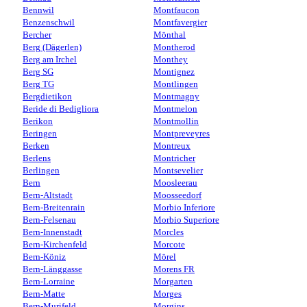
Bennwil
Montfaucon
Benzenschwil
Montfavergier
Bercher
Mönthal
Berg (Dägerlen)
Montherod
Berg am Irchel
Monthey
Berg SG
Montignez
Berg TG
Montlingen
Bergdietikon
Montmagny
Beride di Bedigliora
Montmelon
Berikon
Montmollin
Beringen
Montpreveyres
Berken
Montreux
Berlens
Montricher
Berlingen
Montsevelier
Bern
Moosleerau
Bern-Altstadt
Moosseedorf
Bern-Breitenrain
Morbio Inferiore
Bern-Felsenau
Morbio Superiore
Bern-Innenstadt
Morcles
Bern-Kirchenfeld
Morcote
Bern-Köniz
Mörel
Bern-Länggasse
Morens FR
Bern-Lorraine
Morgarten
Bern-Matte
Morges
Bern-Murifeld
Morgins