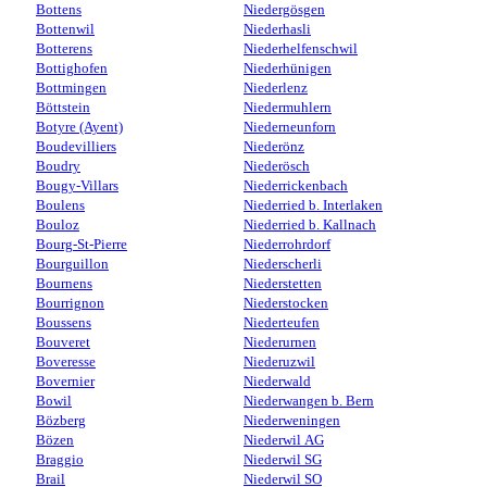
Bottens
Niedergösgen
Bottenwil
Niederhasli
Botterens
Niederhelfenschwil
Bottighofen
Niederhünigen
Bottmingen
Niederlenz
Böttstein
Niedermuhlern
Botyre (Ayent)
Niederneunforn
Boudevilliers
Niederönz
Boudry
Niederösch
Bougy-Villars
Niederrickenbach
Boulens
Niederried b. Interlaken
Bouloz
Niederried b. Kallnach
Bourg-St-Pierre
Niederrohrdorf
Bourguillon
Niederscherli
Bournens
Niederstetten
Bourrignon
Niederstocken
Boussens
Niederteufen
Bouveret
Niederurnen
Boveresse
Niederuzwil
Bovernier
Niederwald
Bowil
Niederwangen b. Bern
Bözberg
Niederweningen
Bözen
Niederwil AG
Braggio
Niederwil SG
Brail
Niederwil SO