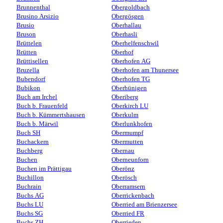
Brunnenthal
Obergoldbach
Brusino Arsizio
Obergösgen
Brusio
Oberhallau
Bruson
Oberhasli
Brüttelen
Oberhelfenschwil
Brütten
Oberhof
Brüttisellen
Oberhofen AG
Bruzella
Oberhofen am Thunersee
Bubendorf
Oberhofen TG
Bubikon
Oberhünigen
Buch am Irchel
Oberiberg
Buch b. Frauenfeld
Oberkirch LU
Buch b. Kümmertshausen
Oberkulm
Buch b. Märwil
Oberlunkhofen
Buch SH
Obermumpf
Buchackern
Obermutten
Buchberg
Obernau
Buchen
Oberneunforn
Buchen im Prättigau
Oberönz
Buchillon
Oberösch
Buchrain
Oberramsern
Buchs AG
Oberrickenbach
Buchs LU
Oberried am Brienzersee
Buchs SG
Oberried FR
Buchs ZH
Oberrieden