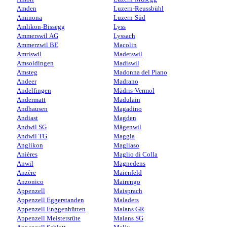
Amden
Luzern-Reussbühl
Aminona
Luzern-Süd
Amlikon-Bissegg
Lyss
Ammerswil AG
Lyssach
Ammerzwil BE
Macolin
Amriswil
Madetswil
Amsoldingen
Madiswil
Amsteg
Madonna del Piano
Andeer
Madrano
Andelfingen
Mädris-Vermol
Andermatt
Madulain
Andhausen
Magadino
Andiast
Magden
Andwil SG
Mägenwil
Andwil TG
Maggia
Anglikon
Magliaso
Anières
Maglio di Colla
Anwil
Magnedens
Anzère
Maienfeld
Anzonico
Mairengo
Appenzell
Maisprach
Appenzell Eggerstanden
Maladers
Appenzell Enggenhütten
Malans GR
Appenzell Meistersrüte
Malans SG