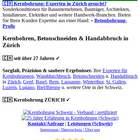
🇨🇭 Kernbohrung: Experten in Zürich gesucht?
Sonderkonditionen für Bauunternehmen, Bauträger, Architekten,
Installateure, Elektriker und weitere Handwerk-Branchen. Bieten
Sie Ihren Kunden Expertise aus einer Hand: »
Betonbohrung-
Profis
Kernbohren, Betonschneiden & Handabbruch in
Zürich
🇨🇭 seit über 27 Jahren ✓
Sorgfalt, Präzision & saubere Ergebnisser.
Ihre
Experten für
Kernbohrungen
,
Wanddurchbruch
,
Betonschneiden
u.
Handabbruch
in
Zürich
,
Genf
,
Basel
,
Bern
,
Lausanne
,
Winterthur
,
St. Gallen
,
Luzern
,
Lugano
,
Biel/Bienne
u. weitere Orte in der Schweiz.
🇨🇭 Kernbohrung ZÜRICH ✓
Kontakt/Anfrage
|
Leistungen (Schweiz)
Impressum |
Datenschutz |
Über uns