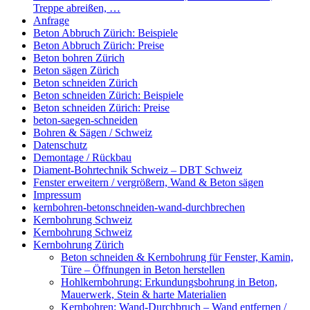
Treppe abreißen, …
Anfrage
Beton Abbruch Zürich: Beispiele
Beton Abbruch Zürich: Preise
Beton bohren Zürich
Beton sägen Zürich
Beton schneiden Zürich
Beton schneiden Zürich: Beispiele
Beton schneiden Zürich: Preise
beton-saegen-schneiden
Bohren & Sägen / Schweiz
Datenschutz
Demontage / Rückbau
Diament-Bohrtechnik Schweiz – DBT Schweiz
Fenster erweitern / vergrößern, Wand & Beton sägen
Impressum
kernbohren-betonschneiden-wand-durchbrechen
Kernbohrung Schweiz
Kernbohrung Schweiz
Kernbohrung Zürich
Beton schneiden & Kernbohrung für Fenster, Kamin,
Türe – Öffnungen in Beton herstellen
Hohlkernbohrung: Erkundungsbohrung in Beton,
Mauerwerk, Stein & harte Materialien
Kernbohren: Wand-Durchbruch – Wand entfernen /