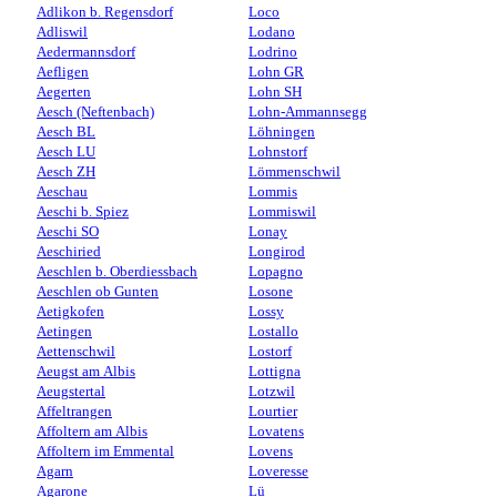
Adlikon b. Regensdorf
Loco
Adliswil
Lodano
Aedermannsdorf
Lodrino
Aefligen
Lohn GR
Aegerten
Lohn SH
Aesch (Neftenbach)
Lohn-Ammannsegg
Aesch BL
Löhningen
Aesch LU
Lohnstorf
Aesch ZH
Lömmenschwil
Aeschau
Lommis
Aeschi b. Spiez
Lommiswil
Aeschi SO
Lonay
Aeschiried
Longirod
Aeschlen b. Oberdiessbach
Lopagno
Aeschlen ob Gunten
Losone
Aetigkofen
Lossy
Aetingen
Lostallo
Aettenschwil
Lostorf
Aeugst am Albis
Lottigna
Aeugstertal
Lotzwil
Affeltrangen
Lourtier
Affoltern am Albis
Lovatens
Affoltern im Emmental
Lovens
Agarn
Loveresse
Agarone
Lü