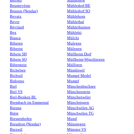
Bettwil
Mühleberg
Beurnevésin
Mühledorf BE
Beuson (Nendaz)
Mühledorf SO
Bevaix
Mühlehorn
Bever
Mühlethal
Bévilard
Mühlethurnen
Bex
Mühlrüti
Biasca
Mülchi
Biberen
Mulegns
Biberist
Mülenen
Bibern SH
Müllheim Dorf
Bibern SO
Müllheim-Wigoltingen
Biberstein
Mülligen
Bichelsee
Mümliswil
Bichwil
Mumpé Medel
Bidogno
Mumpf
Biel
Münchenbuchsee
Biel VS
Münchenstein
Biel-Benken BL
Münchenwiler
Biembach im Emmental
Münchringen
Bienne
Münchwilen AG
Bière
Münchwilen TG
Biessenhofen
Mund
Bieudron (Nendaz)
Münsingen
Biezwil
Münster VS