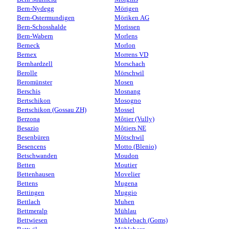
Bern-Nydegg
Mörigen
Bern-Ostermundigen
Möriken AG
Bern-Schosshalde
Morissen
Bern-Wabern
Morlens
Berneck
Morlon
Bernex
Morrens VD
Bernhardzell
Morschach
Berolle
Mörschwil
Beromünster
Mosen
Berschis
Mosnang
Bertschikon
Mosogno
Bertschikon (Gossau ZH)
Mossel
Berzona
Môtier (Vully)
Besazio
Môtiers NE
Besenbüren
Mötschwil
Besencens
Motto (Blenio)
Betschwanden
Moudon
Betten
Moutier
Bettenhausen
Movelier
Bettens
Mugena
Bettingen
Muggio
Bettlach
Muhen
Bettmeralp
Mühlau
Bettwiesen
Mühlebach (Goms)