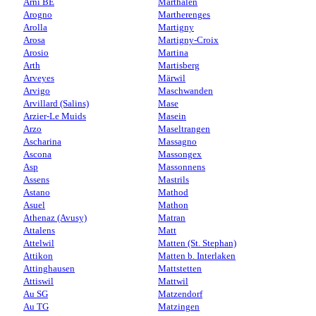
Arni BE
Marthalen
Arogno
Martherenges
Arolla
Martigny
Arosa
Martigny-Croix
Arosio
Martina
Arth
Martisberg
Arveyes
Märwil
Arvigo
Maschwanden
Arvillard (Salins)
Mase
Arzier-Le Muids
Masein
Arzo
Maseltrangen
Ascharina
Massagno
Ascona
Massongex
Asp
Massonnens
Assens
Mastrils
Astano
Mathod
Asuel
Mathon
Athenaz (Avusy)
Matran
Attalens
Matt
Attelwil
Matten (St. Stephan)
Attikon
Matten b. Interlaken
Attinghausen
Mattstetten
Attiswil
Mattwil
Au SG
Matzendorf
Au TG
Matzingen