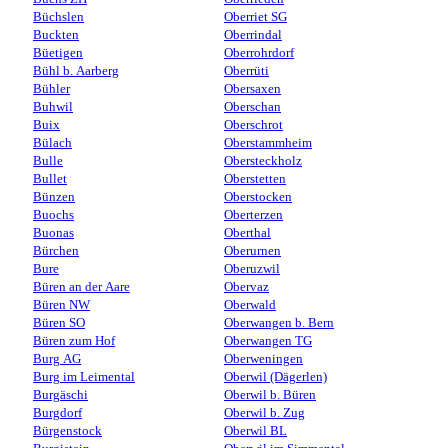
Büchslen
Oberriet SG
Buckten
Oberrindal
Büetigen
Oberrohrdorf
Bühl b. Aarberg
Oberrüti
Bühler
Obersaxen
Buhwil
Oberschan
Buix
Oberschrot
Bülach
Oberstammheim
Bulle
Obersteckholz
Bullet
Oberstetten
Bünzen
Oberstocken
Buochs
Oberterzen
Buonas
Oberthal
Bürchen
Oberurnen
Bure
Oberuzwil
Büren an der Aare
Obervaz
Büren NW
Oberwald
Büren SO
Oberwangen b. Bern
Büren zum Hof
Oberwangen TG
Burg AG
Oberweningen
Burg im Leimental
Oberwil (Dägerlen)
Burgäschi
Oberwil b. Büren
Burgdorf
Oberwil b. Zug
Bürgenstock
Oberwil BL