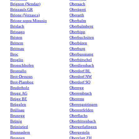
Brignon (Nendaz)
Oberaach
Brinzauls GR
Oberägeri
Brione (Verzasca)
Oberarth
Brione sopra Minusio
Oberbalm
Brislach
Oberbalmberg
Brissago
Oberbipp
Bristen
Oberbuchsiten
Brittern
Oberbüren
Brittnau
Oberburg
Broc
Oberbussnang
Broglio
Oberbütschel
Bronschhofen
Oberdiessbach
Brontallo
Oberdorf BL
Brot-Dessous
Oberdorf NW
Brot-Plamboz
Oberdorf SO
Bruderholz
Oberegg
Brugg AG
Oberembrach
Brügg BE
Oberems
Brügglen
Oberengstringen
Brülisau
Oberentfelden
Brunegg
Oberflachs
Brünig
Oberfrittenbach
Brünisried
Obergerlafingen
Brunnadern
Obergesteln
Brunnen
Oberglatt ZH