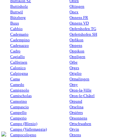
Buttikon SZ
Olten
Buttisholz
Oltingen
Buttwil
Onex
Bützberg
Onnens FR
Buus
Onnens VD
Cabbio
Opfershofen TG
Cademario
Opfertshofen SH
Cadempino
Opfikon
Cadenazzo
Oppens
Cadro
Oppikon
Cagiallo
Oppligen
Calfreisen
Orbe
Calonico
Orges
Calpiogna
Origlio
Cama
Ormalingen
Camedo
Orny
Camignolo
Oron-la-Ville
Camischolas
Oron-le-Châtel
Camorino
Orpund
Campascio
Orselina
Campello
Orsières
Camperio
Orsonnens
Campo (Blenio)
Ortschwaben
Campo (Vallemaggia)
Orvin
Campocologno
Orzens