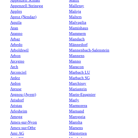
Appenzell Schlatt
Malix
Appenzell Steinegg
Malleray
Apples
Maloja
Aproz (Nendaz)
Malters
Aquila
Malvaglia
Aran
Mamishaus
Aranno
Mammern
Arbaz
Mandach
Arbedo
Männedorf
Arboldswil
Mannenbach-Salenstein
Arbon
Mannens
Arcegno
Manno
Arch
Maracon
Arconciel
Marbach LU
Ardez
Marbach SG
Ardon
Marchissy
Areuse
Mariastein
Argnou (Ayent)
Marin-Epagnier
Arisdorf
Marly
Aristau
Marmorera
Arlesheim
Marnand
Arnegg
Maroggia
Arnex-sur-Nyon
Marolta
Arnex-sur-Orbe
Marsens
Arni AG
Märstetten