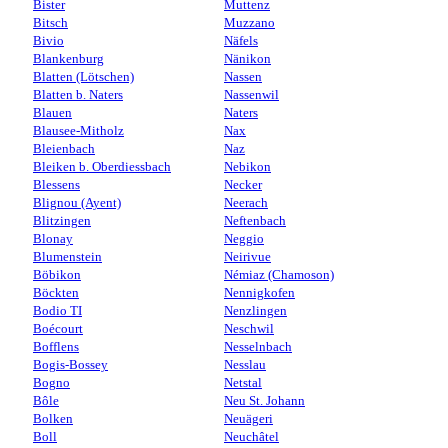
Bister
Muttenz
Bitsch
Muzzano
Bivio
Näfels
Blankenburg
Nänikon
Blatten (Lötschen)
Nassen
Blatten b. Naters
Nassenwil
Blauen
Naters
Blausee-Mitholz
Nax
Bleienbach
Naz
Bleiken b. Oberdiessbach
Nebikon
Blessens
Necker
Blignou (Ayent)
Neerach
Blitzingen
Neftenbach
Blonay
Neggio
Blumenstein
Neirivue
Böbikon
Némiaz (Chamoson)
Böckten
Nennigkofen
Bodio TI
Nenzlingen
Boécourt
Neschwil
Bofflens
Nesselnbach
Bogis-Bossey
Nesslau
Bogno
Netstal
Bôle
Neu St. Johann
Bolken
Neuägeri
Boll
Neuchâtel