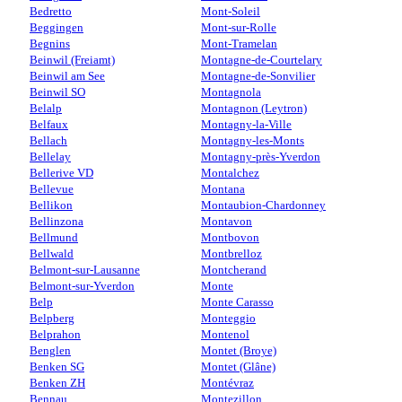
Bedretto
Mont-Soleil
Beggingen
Mont-sur-Rolle
Begnins
Mont-Tramelan
Beinwil (Freiamt)
Montagne-de-Courtelary
Beinwil am See
Montagne-de-Sonvilier
Beinwil SO
Montagnola
Belalp
Montagnon (Leytron)
Belfaux
Montagny-la-Ville
Bellach
Montagny-les-Monts
Bellelay
Montagny-près-Yverdon
Bellerive VD
Montalchez
Bellevue
Montana
Bellikon
Montaubion-Chardonney
Bellinzona
Montavon
Bellmund
Montbovon
Bellwald
Montbrelloz
Belmont-sur-Lausanne
Montcherand
Belmont-sur-Yverdon
Monte
Belp
Monte Carasso
Belpberg
Monteggio
Belprahon
Montenol
Benglen
Montet (Broye)
Benken SG
Montet (Glâne)
Benken ZH
Montévraz
Bennau
Montezillon