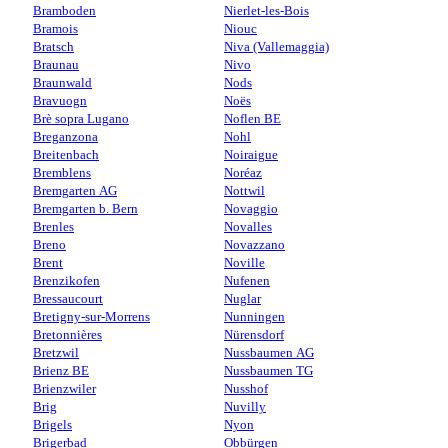
Bramboden
Nierlet-les-Bois
Bramois
Niouc
Bratsch
Niva (Vallemaggia)
Braunau
Nivo
Braunwald
Nods
Bravuogn
Noës
Brè sopra Lugano
Noflen BE
Breganzona
Nohl
Breitenbach
Noiraigue
Bremblens
Noréaz
Bremgarten AG
Nottwil
Bremgarten b. Bern
Novaggio
Brenles
Novalles
Breno
Novazzano
Brent
Noville
Brenzikofen
Nufenen
Bressaucourt
Nuglar
Bretigny-sur-Morrens
Nunningen
Bretonnières
Nürensdorf
Bretzwil
Nussbaumen AG
Brienz BE
Nussbaumen TG
Brienzwiler
Nusshof
Brig
Nuvilly
Brigels
Nyon
Brigerbad
Obbürgen