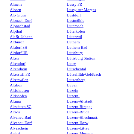
Almens
Lussy FR
Alosen
Lussy-sur-Morges
Alp Grüm
Lustdorf
Alpnach Dorf
Lustmühle
Alpnachstad
Luterbach
Alpthal
Lüterkofen
Alt St. Johann
Lüterswil
Altbüron
Luthern
Altdorf SH
Luthern Bad
Altdorf UR
Lütisburg
Alten
Lütisburg Station
Altendorf
Lutry
Altenrhein
Lütschental
Alterswil FR
Lützelflüh-Goldbach
Alterswilen
Lutzenberg
Altikon
Luven
Altishausen
Luzein
Altishofen
Luzern-
Altnau
Luzern-Altstadt
Altstätten SG
Luzern-Biregg:
Altwis
Luzern-Bruch
Alvaneu Bad
Luzern-Hirschmatt:
Alvaneu Dorf
Luzern-Horw
Alvaschein
Luzern-Littau:
Ambrì
Luzern-Musegg