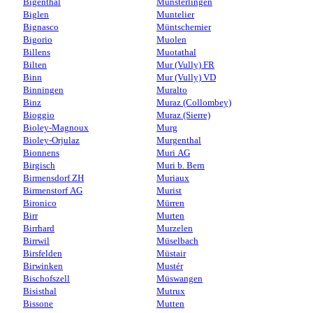
Bigenthal
Münsterlingen
Biglen
Muntelier
Bignasco
Müntschemier
Bigorio
Muolen
Billens
Muotathal
Bilten
Mur (Vully) FR
Binn
Mur (Vully) VD
Binningen
Muralto
Binz
Muraz (Collombey)
Bioggio
Muraz (Sierre)
Bioley-Magnoux
Murg
Bioley-Orjulaz
Murgenthal
Bionnens
Muri AG
Birgisch
Muri b. Bern
Birmensdorf ZH
Muriaux
Birmenstorf AG
Murist
Bironico
Mürren
Birr
Murten
Birrhard
Murzelen
Birrwil
Müselbach
Birsfelden
Müstair
Birwinken
Mustér
Bischofszell
Müswangen
Bisisthal
Mutrux
Bissone
Mutten