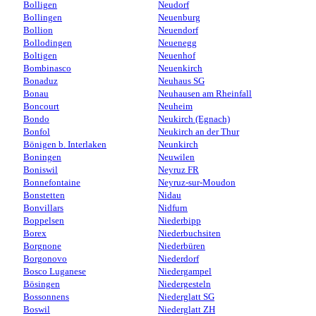
Bolligen
Neudorf
Bollingen
Neuenburg
Bollion
Neuendorf
Bollodingen
Neuenegg
Boltigen
Neuenhof
Bombinasco
Neuenkirch
Bonaduz
Neuhaus SG
Bonau
Neuhausen am Rheinfall
Boncourt
Neuheim
Bondo
Neukirch (Egnach)
Bonfol
Neukirch an der Thur
Bönigen b. Interlaken
Neunkirch
Boningen
Neuwilen
Boniswil
Neyruz FR
Bonnefontaine
Neyruz-sur-Moudon
Bonstetten
Nidau
Bonvillars
Nidfurn
Boppelsen
Niederbipp
Borex
Niederbuchsiten
Borgnone
Niederbüren
Borgonovo
Niederdorf
Bosco Luganese
Niedergampel
Bösingen
Niedergesteln
Bossonnens
Niederglatt SG
Boswil
Niederglatt ZH