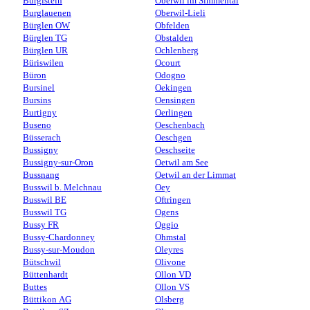
Burgistein
Oberwil im Simmental
Burglauenen
Oberwil-Lieli
Bürglen OW
Obfelden
Bürglen TG
Obstalden
Bürglen UR
Ochlenberg
Büriswilen
Ocourt
Büron
Odogno
Bursinel
Oekingen
Bursins
Oensingen
Burtigny
Oerlingen
Buseno
Oeschenbach
Büsserach
Oeschgen
Bussigny
Oeschseite
Bussigny-sur-Oron
Oetwil am See
Bussnang
Oetwil an der Limmat
Busswil b. Melchnau
Oey
Busswil BE
Oftringen
Busswil TG
Ogens
Bussy FR
Oggio
Bussy-Chardonney
Ohmstal
Bussy-sur-Moudon
Oleyres
Bütschwil
Olivone
Büttenhardt
Ollon VD
Buttes
Ollon VS
Büttikon AG
Olsberg