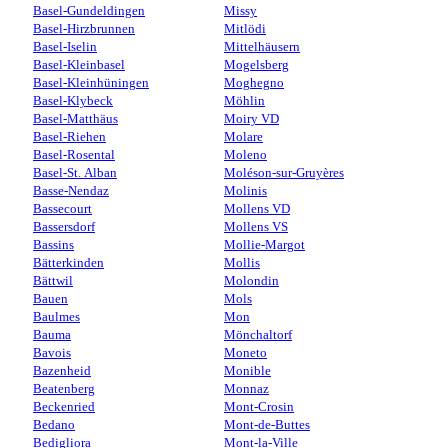
Basel-Gundeldingen
Missy
Basel-Hirzbrunnen
Mitlödi
Basel-Iselin
Mittelhäusern
Basel-Kleinbasel
Mogelsberg
Basel-Kleinhüningen
Moghegno
Basel-Klybeck
Möhlin
Basel-Matthäus
Moiry VD
Basel-Riehen
Molare
Basel-Rosental
Moleno
Basel-St. Alban
Moléson-sur-Gruyères
Basse-Nendaz
Molinis
Bassecourt
Mollens VD
Bassersdorf
Mollens VS
Bassins
Mollie-Margot
Bätterkinden
Mollis
Bättwil
Molondin
Bauen
Mols
Baulmes
Mon
Bauma
Mönchaltorf
Bavois
Moneto
Bazenheid
Monible
Beatenberg
Monnaz
Beckenried
Mont-Crosin
Bedano
Mont-de-Buttes
Bedigliora
Mont-la-Ville