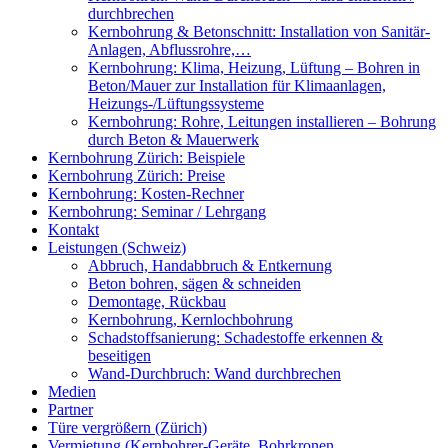
durchbrechen
Kernbohrung & Betonschnitt: Installation von Sanitär-
Anlagen, Abflussrohre,…
Kernbohrung: Klima, Heizung, Lüftung – Bohren in
Beton/Mauer zur Installation für Klimaanlagen,
Heizungs-/Lüftungssysteme
Kernbohrung: Rohre, Leitungen installieren – Bohrung
durch Beton & Mauerwerk
Kernbohrung Zürich: Beispiele
Kernbohrung Zürich: Preise
Kernbohrung: Kosten-Rechner
Kernbohrung: Seminar / Lehrgang
Kontakt
Leistungen (Schweiz)
Abbruch, Handabbruch & Entkernung
Beton bohren, sägen & schneiden
Demontage, Rückbau
Kernbohrung, Kernlochbohrung
Schadstoffsanierung: Schadestoffe erkennen &
beseitigen
Wand-Durchbruch: Wand durchbrechen
Medien
Partner
Türe vergrößern (Zürich)
Vermietung (Kernbohrer-Geräte, Bohrkronen