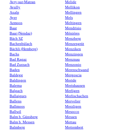
Avry-sur-Matran
Melide
Avully
Mellikon
Axalp
Mellingen
Ayer
Mels
Azmoos
Meltingen
Baar
Mendrisio
Baar (Nendaz)
Ménières
Bäch SZ
Menzberg
Bachenbülach
Menzengrüt
Bächli (Hemberg)
Menziken
Bachs
Menzingen
Bad Ragaz
Menznau
Bad Zurzach
Menzonio
Baden
Merenschwand
Baldegg
Mergoscia
Baldingen
Meride
Balerna
Merishausen
Balgach
Merligen
Ballaigues
Merlischachen
Ballens
Mervelier
Ballmoos
Merzligen
Ballwil
Mesocco
Balm b. Günsberg
Messen
Balm b. Messen
Mettau
Balmberg
Mettembert