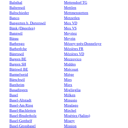
Balsthal
Mettendorf TG
Balterswil
Mettlen
Baltschieder
Mettmenstetten
Banco
Metzerlen
Bangerten b. Dieterswil
Mex VD
Bänk (Dägerlen)
Mex VS
Bannwil
Meyriez
Bärau
Meyrin
Barbengo
Mézery-près-Donneloye
Barberêche
Mézières FR
Bäretswil
Mézières VD
Bargen BE
Mezzovico
Bargen SH
Middes
Bäriswil BE
Miécourt
Barmelweid
Miège
Bärschwil
Mies
Barzheim
Miex
Basadingen
Miglieglia
Basel
Milken
Basel-Altstadt
Minusio
Basel-Am Ring
Miralago
Basel-Bachletten
Mirchel
Basel-Bruderholz
Misériez (Salins)
Basel-Gotthelf
Misery
Basel-Grossbasel
Mission