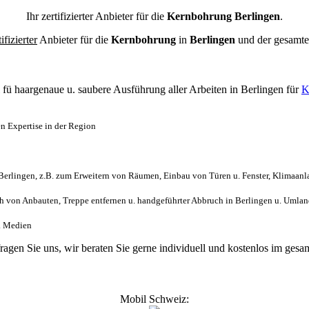
Ihr zertifizierter Anbieter für die
Kernbohrung Berlingen
.
tifizierter
Anbieter für die
Kernbohrung
in
Berlingen
und der gesamt
l
fü haargenaue u. saubere Ausführung aller Arbeiten
in Berlingen für
K
n Expertise in der Region
erlingen, z.B. zum Erweitern von Räumen, Einbau von Türen u. Fenster, Klimaanl
 von Anbauten, Treppe entfernen u. handgeführter Abbruch in Berlingen u. Umla
h. Medien
fragen Sie uns, wir beraten Sie gerne individuell und kostenlos im ge
Mobil Schweiz: