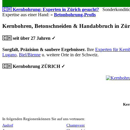
🇨🇭 Kernbohrung: Experten in Zürich gesucht?
Sonderkondition
Expertise aus einer Hand: »
Betonbohrung-Profis
Kernbohren, Betonschneiden & Handabbruch in Zür
🇨🇭 seit über 27 Jahren ✓
Sorgfalt, Präzision & saubere Ergebnisser.
Ihre
Experten für Kern
Lugano
,
Biel/Bienne
u. weitere Orte in der Schweiz.
🇨🇭 Kernbohrung ZÜRICH ✓
Ker
In folgenden Regionenkönnen Sie auf uns vertrauen:
Aadorf
Champvent