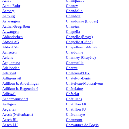
Aarau
Champzabé
Aarau Rohr
Chancy
Aarberg
Chandolin
Aarburg
Chandon
Aarwangen
Chandonne (Liddes)
Aathal-Seegräben
Chanéaz
Aawangen
Chapella
Abländschen
Chapelle (Broye)
Abtwil AG
Chapelle (Glâne)
Abtwil SG
Chapelle-sur-Moudon
Achseten
Chardonne
Aclens
Charmey (Gruyère)
Acquarossa
Charmoille
Adelboden
Charrat
Adetswil
Château-d’Oex
Adligenswil
Châtel-St-Denis
Adlikon b. Andelfingen
Châtel-sur-Montsalvens
Adlikon b. Regensdorf
Châtelaine
Adliswil
Châtelat
Aedermannsdorf
Châtillens
Aefligen
Châtillon FR
Aegerten
Châtillon JU
Aesch (Neftenbach)
Châtonnaye
Aesch BL
Chaumont
Aesch LU
Chavannes-de-Bogis