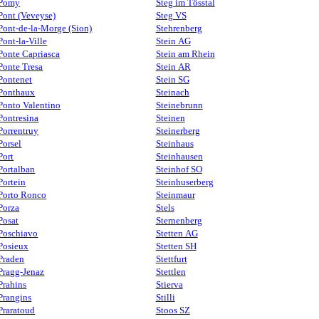
Pomy
Steg im Tösstal
Pont (Veveyse)
Steg VS
Pont-de-la-Morge (Sion)
Stehrenberg
Pont-la-Ville
Stein AG
Ponte Capriasca
Stein am Rhein
Ponte Tresa
Stein AR
Pontenet
Stein SG
Ponthaux
Steinach
Ponto Valentino
Steinebrunn
Pontresina
Steinen
Porrentruy
Steinerberg
Porsel
Steinhaus
Port
Steinhausen
Portalban
Steinhof SO
Portein
Steinhuserberg
Porto Ronco
Steinmaur
Porza
Stels
Posat
Sternenberg
Poschiavo
Stetten AG
Posieux
Stetten SH
Praden
Stettfurt
Pragg-Jenaz
Stettlen
Prahins
Stierva
Prangins
Stilli
Praratoud
Stoos SZ