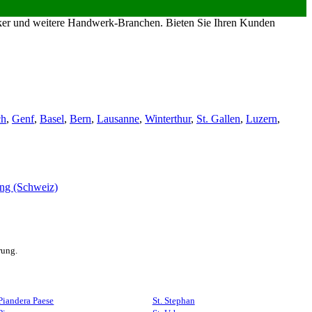
riker und weitere Handwerk-Branchen. Bieten Sie Ihren Kunden
ch
,
Genf
,
Basel
,
Bern
,
Lausanne
,
Winterthur
,
St. Gallen
,
Luzern
,
rung.
Piandera Paese
St. Stephan