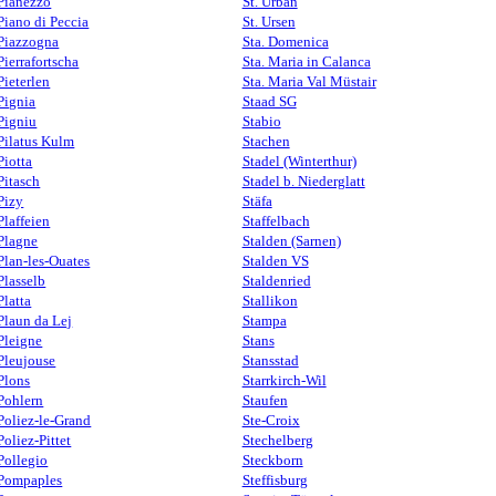
Pianezzo
St. Urban
Piano di Peccia
St. Ursen
Piazzogna
Sta. Domenica
Pierrafortscha
Sta. Maria in Calanca
Pieterlen
Sta. Maria Val Müstair
Pignia
Staad SG
Pigniu
Stabio
Pilatus Kulm
Stachen
Piotta
Stadel (Winterthur)
Pitasch
Stadel b. Niederglatt
Pizy
Stäfa
Plaffeien
Staffelbach
Plagne
Stalden (Sarnen)
Plan-les-Ouates
Stalden VS
Plasselb
Staldenried
Platta
Stallikon
Plaun da Lej
Stampa
Pleigne
Stans
Pleujouse
Stansstad
Plons
Starrkirch-Wil
Pohlern
Staufen
Poliez-le-Grand
Ste-Croix
Poliez-Pittet
Stechelberg
Pollegio
Steckborn
Pompaples
Steffisburg