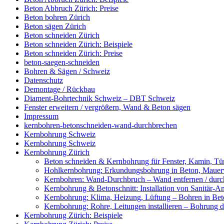
Beton Abbruch Zürich: Preise
Beton bohren Zürich
Beton sägen Zürich
Beton schneiden Zürich
Beton schneiden Zürich: Beispiele
Beton schneiden Zürich: Preise
beton-saegen-schneiden
Bohren & Sägen / Schweiz
Datenschutz
Demontage / Rückbau
Diament-Bohrtechnik Schweiz – DBT Schweiz
Fenster erweitern / vergrößern, Wand & Beton sägen
Impressum
kernbohren-betonschneiden-wand-durchbrechen
Kernbohrung Schweiz
Kernbohrung Schweiz
Kernbohrung Zürich
Beton schneiden & Kernbohrung für Fenster, Kamin, Tür
Hohlkernbohrung: Erkundungsbohrung in Beton, Mauerwe
Kernbohren: Wand-Durchbruch – Wand entfernen / durc
Kernbohrung & Betonschnitt: Installation von Sanitär-A
Kernbohrung: Klima, Heizung, Lüftung – Bohren in Beto
Kernbohrung: Rohre, Leitungen installieren – Bohrung
Kernbohrung Zürich: Beispiele