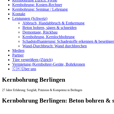
Kernbohrung Zürich: Preise
Kernbohrung: Kosten-Rechner
Kernbohrung: Seminar / Lehrgang
Kontakt
Leistungen (Schweiz)
Abbruch, Handabbruch & Entkernung
Beton bohren, sägen & schneiden
Demontage, Rückbau
Kernbohrung, Kernlochbohrung
Schadstoffsanierung: Schadestoffe erkennen & beseitige
Wand-Durchbruch: Wand durchbrechen
Medien
Partner
Türe vergrößern (Zürich)
Vermietung (Kernbohrer-Geräte, Bohrkronen
🇨🇭 Über uns
Kernbohrung Berlingen
27 Jahre Erfahrung:
Sorgfalt,
Präzision & Kompetenz in Berlingen
Kernbohrung Berlingen: Beton bohren & 