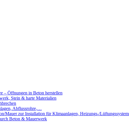
e – Öffnungen in Beton herstellen
rk, Stein & harte Materialien
hbrechen
nlagen, Abflussrohre,…
n/Mauer zur Installation für Klimaanlagen, Heizungs-/Lüftungssystem
 durch Beton & Mauerwerk