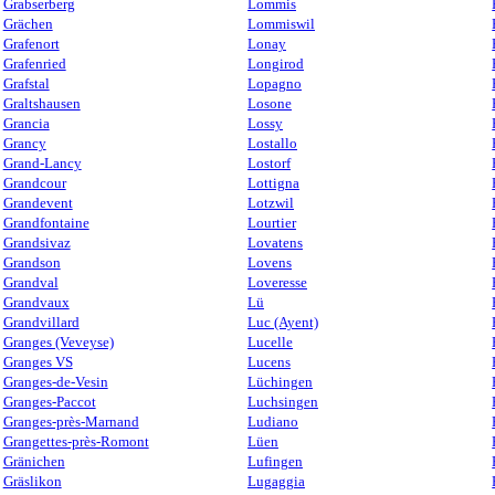
Grabserberg
Lommis
Grächen
Lommiswil
Grafenort
Lonay
Grafenried
Longirod
Grafstal
Lopagno
Graltshausen
Losone
Grancia
Lossy
Grancy
Lostallo
Grand-Lancy
Lostorf
Grandcour
Lottigna
Grandevent
Lotzwil
Grandfontaine
Lourtier
Grandsivaz
Lovatens
Grandson
Lovens
Grandval
Loveresse
Grandvaux
Lü
Grandvillard
Luc (Ayent)
Granges (Veveyse)
Lucelle
Granges VS
Lucens
Granges-de-Vesin
Lüchingen
Granges-Paccot
Luchsingen
Granges-près-Marnand
Ludiano
Grangettes-près-Romont
Lüen
Gränichen
Lufingen
Gräslikon
Lugaggia