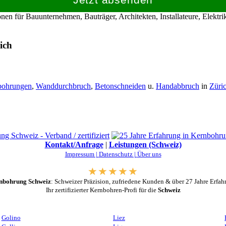
en für Bauunternehmen, Bauträger, Architekten, Installateure, Elekt
ich
bohrungen
,
Wanddurchbruch
,
Betonschneiden
u.
Handabbruch
in
Züri
Kontakt/Anfrage
|
Leistungen (Schweiz)
Impressum |
Datenschutz |
Über uns
nbohrung Schweiz
: Schweizer Präzision, zufriedene Kunden & über 27 Jahre Erfah
Ihr zertifizierter Kernbohren-Profi für die
Schweiz
Golino
Liez