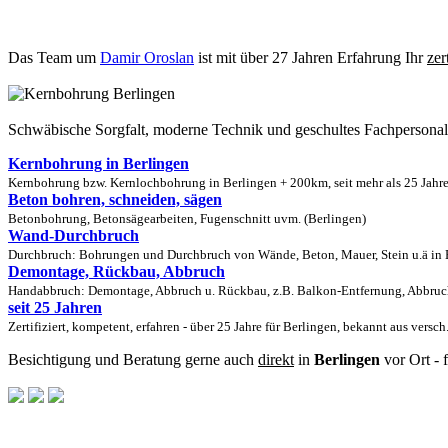
Das Team um
Damir Oroslan
ist mit über 27 Jahren Erfahrung Ihr
zer
Schwäbische Sorgfalt, moderne Technik und geschultes Fachpersona
Kernbohrung in Berlingen
Kernbohrung bzw. Kernlochbohrung in Berlingen + 200km, seit mehr als 25 Jahre
Beton bohren, schneiden, sägen
Betonbohrung, Betonsägearbeiten, Fugenschnitt uvm. (Berlingen)
Wand-Durchbruch
Durchbruch: Bohrungen und Durchbruch von Wände, Beton, Mauer, Stein u.ä in B
Demontage, Rückbau, Abbruch
Handabbruch: Demontage, Abbruch u. Rückbau, z.B. Balkon-Entfernung, Abbruch
seit 25 Jahren
Zertifiziert, kompetent, erfahren - über 25 Jahre für Berlingen, bekannt aus versc
Besichtigung und Beratung gerne auch
direkt
in
Berlingen
vor Ort - 