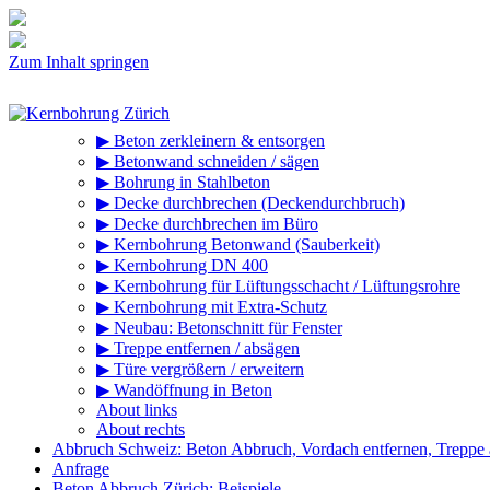
Zum Inhalt springen
▶ Beton zerkleinern & entsorgen
▶ Betonwand schneiden / sägen
▶ Bohrung in Stahlbeton
▶ Decke durchbrechen (Deckendurchbruch)
▶ Decke durchbrechen im Büro
▶ Kernbohrung Betonwand (Sauberkeit)
▶ Kernbohrung DN 400
▶ Kernbohrung für Lüftungsschacht / Lüftungsrohre
▶ Kernbohrung mit Extra-Schutz
▶ Neubau: Betonschnitt für Fenster
▶ Treppe entfernen / absägen
▶ Türe vergrößern / erweitern
▶ Wandöffnung in Beton
About links
About rechts
Abbruch Schweiz: Beton Abbruch, Vordach entfernen, Treppe
Anfrage
Beton Abbruch Zürich: Beispiele