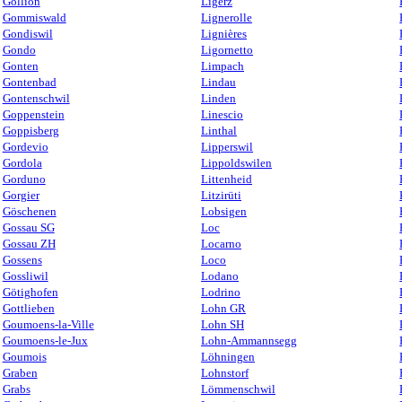
Gollion
Ligerz
Gommiswald
Lignerolle
Gondiswil
Lignières
Gondo
Ligornetto
Gonten
Limpach
Gontenbad
Lindau
Gontenschwil
Linden
Goppenstein
Linescio
Goppisberg
Linthal
Gordevio
Lipperswil
Gordola
Lippoldswilen
Gorduno
Littenheid
Gorgier
Litzirüti
Göschenen
Lobsigen
Gossau SG
Loc
Gossau ZH
Locarno
Gossens
Loco
Gossliwil
Lodano
Götighofen
Lodrino
Gottlieben
Lohn GR
Goumoens-la-Ville
Lohn SH
Goumoens-le-Jux
Lohn-Ammannsegg
Goumois
Löhningen
Graben
Lohnstorf
Grabs
Lömmenschwil