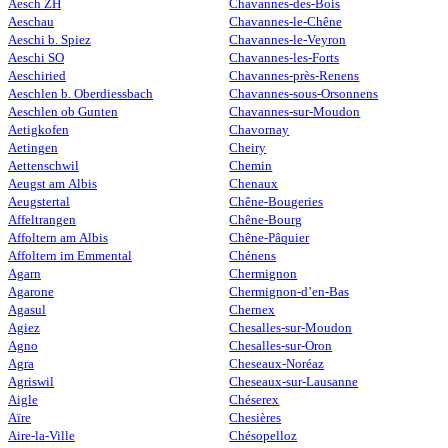
Aesch ZH
Chavannes-des-Bois
Aeschau
Chavannes-le-Chêne
Aeschi b. Spiez
Chavannes-le-Veyron
Aeschi SO
Chavannes-les-Forts
Aeschiried
Chavannes-près-Renens
Aeschlen b. Oberdiessbach
Chavannes-sous-Orsonnens
Aeschlen ob Gunten
Chavannes-sur-Moudon
Aetigkofen
Chavornay
Aetingen
Cheiry
Aettenschwil
Chemin
Aeugst am Albis
Chenaux
Aeugstertal
Chêne-Bougeries
Affeltrangen
Chêne-Bourg
Affoltern am Albis
Chêne-Pâquier
Affoltern im Emmental
Chénens
Agarn
Chermignon
Agarone
Chermignon-d’en-Bas
Agasul
Chernex
Agiez
Chesalles-sur-Moudon
Agno
Chesalles-sur-Oron
Agra
Cheseaux-Noréaz
Agriswil
Cheseaux-sur-Lausanne
Aigle
Chéserex
Aïre
Chesières
Aire-la-Ville
Chésopelloz