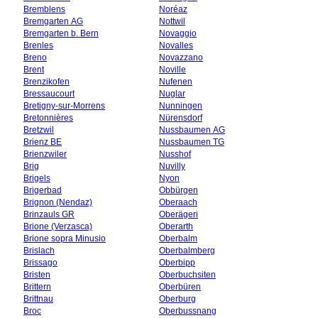
Bremblens
Noréaz
Bremgarten AG
Nottwil
Bremgarten b. Bern
Novaggio
Brenles
Novalles
Breno
Novazzano
Brent
Noville
Brenzikofen
Nufenen
Bressaucourt
Nuglar
Bretigny-sur-Morrens
Nunningen
Bretonnières
Nürensdorf
Bretzwil
Nussbaumen AG
Brienz BE
Nussbaumen TG
Brienzwiler
Nusshof
Brig
Nuvilly
Brigels
Nyon
Brigerbad
Obbürgen
Brignon (Nendaz)
Oberaach
Brinzauls GR
Oberägeri
Brione (Verzasca)
Oberarth
Brione sopra Minusio
Oberbalm
Brislach
Oberbalmberg
Brissago
Oberbipp
Bristen
Oberbuchsiten
Brittern
Oberbüren
Brittnau
Oberburg
Broc
Oberbussnang