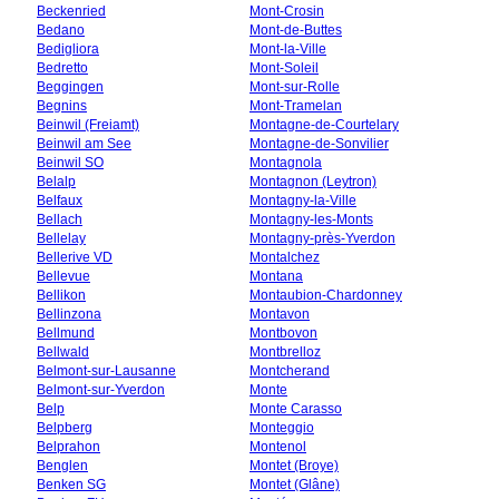
Beckenried
Mont-Crosin
Bedano
Mont-de-Buttes
Bedigliora
Mont-la-Ville
Bedretto
Mont-Soleil
Beggingen
Mont-sur-Rolle
Begnins
Mont-Tramelan
Beinwil (Freiamt)
Montagne-de-Courtelary
Beinwil am See
Montagne-de-Sonvilier
Beinwil SO
Montagnola
Belalp
Montagnon (Leytron)
Belfaux
Montagny-la-Ville
Bellach
Montagny-les-Monts
Bellelay
Montagny-près-Yverdon
Bellerive VD
Montalchez
Bellevue
Montana
Bellikon
Montaubion-Chardonney
Bellinzona
Montavon
Bellmund
Montbovon
Bellwald
Montbrelloz
Belmont-sur-Lausanne
Montcherand
Belmont-sur-Yverdon
Monte
Belp
Monte Carasso
Belpberg
Monteggio
Belprahon
Montenol
Benglen
Montet (Broye)
Benken SG
Montet (Glâne)