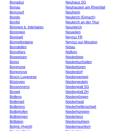
Bonaduz
Neuhaus SG
Bonau
Neuhausen am Rheinfall
Boncourt
Neuheim
Bondo
Neukirch (Egnach)
Bonfol
Neukirch an der Thur
Bönigen b. Interlaken
Neunkirch
Boningen
Neuwilen
Boniswil
Neyruz FR
Bonnefontaine
Neyruz-sur-Moudon
Bonstetten
Nidau
Bonvillars
Nidfurn
Boppelsen
Niederbipp
Borex
Niederbuchsiten
Borgnone
Niederbüren
Borgonovo
Niederdorf
Bosco Luganese
Niedergampel
Bösingen
Niedergesteln
Bossonnens
Niederglatt SG
Boswil
Niederglatt ZH
Bottens
Niedergösgen
Bottenwil
Niederhasli
Botterens
Niederhelfenschwil
Bottighofen
Niederhünigen
Bottmingen
Niederlenz
Böttstein
Niedermuhlern
Botyre (Ayent)
Niederneunforn