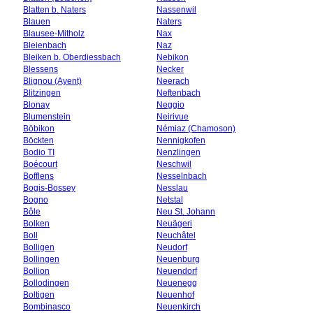
Blatten b. Naters
Nassenwil
Blauen
Naters
Blausee-Mitholz
Nax
Bleienbach
Naz
Bleiken b. Oberdiessbach
Nebikon
Blessens
Necker
Blignou (Ayent)
Neerach
Blitzingen
Neftenbach
Blonay
Neggio
Blumenstein
Neirivue
Böbikon
Némiaz (Chamoson)
Böckten
Nennigkofen
Bodio TI
Nenzlingen
Boécourt
Neschwil
Bofflens
Nesselnbach
Bogis-Bossey
Nesslau
Bogno
Netstal
Bôle
Neu St. Johann
Bolken
Neuägeri
Boll
Neuchâtel
Bolligen
Neudorf
Bollingen
Neuenburg
Bollion
Neuendorf
Bollodingen
Neuenegg
Boltigen
Neuenhof
Bombinasco
Neuenkirch