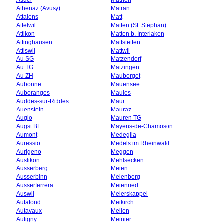
Athenaz (Avusy)
Matran
Attalens
Matt
Attelwil
Matten (St. Stephan)
Attikon
Matten b. Interlaken
Attinghausen
Mattstetten
Attiswil
Mattwil
Au SG
Matzendorf
Au TG
Matzingen
Au ZH
Mauborget
Aubonne
Mauensee
Auboranges
Maules
Auddes-sur-Riddes
Maur
Auenstein
Mauraz
Augio
Mauren TG
Augst BL
Mayens-de-Chamoson
Aumont
Medeglia
Auressio
Medels im Rheinwald
Aurigeno
Meggen
Auslikon
Mehlsecken
Ausserberg
Meien
Ausserbinn
Meienberg
Ausserferrera
Meienried
Auswil
Meierskappel
Autafond
Meikirch
Autavaux
Meilen
Autigny
Meinier