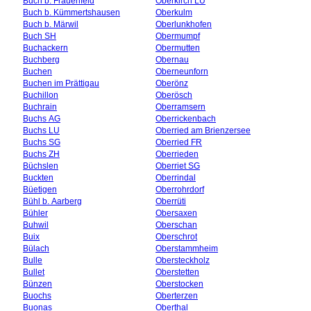
Buch b. Frauenfeld
Oberkirch LU
Buch b. Kümmertshausen
Oberkulm
Buch b. Märwil
Oberlunkhofen
Buch SH
Obermumpf
Buchackern
Obermutten
Buchberg
Obernau
Buchen
Oberneunforn
Buchen im Prättigau
Oberönz
Buchillon
Oberösch
Buchrain
Oberramsern
Buchs AG
Oberrickenbach
Buchs LU
Oberried am Brienzersee
Buchs SG
Oberried FR
Buchs ZH
Oberrieden
Büchslen
Oberriet SG
Buckten
Oberrindal
Büetigen
Oberrohrdorf
Bühl b. Aarberg
Oberrüti
Bühler
Obersaxen
Buhwil
Oberschan
Buix
Oberschrot
Bülach
Oberstammheim
Bulle
Obersteckholz
Bullet
Oberstetten
Bünzen
Oberstocken
Buochs
Oberterzen
Buonas
Oberthal