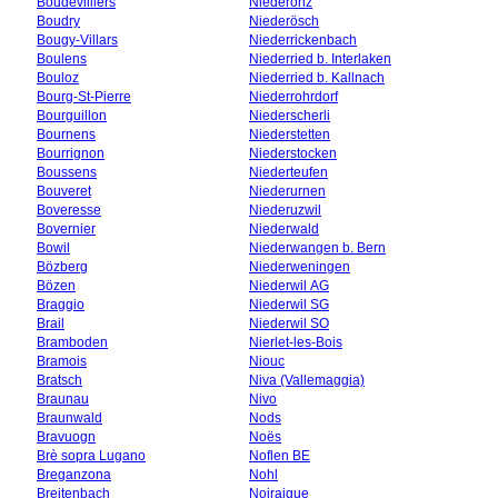
Boudevilliers
Niederönz
Boudry
Niederösch
Bougy-Villars
Niederrickenbach
Boulens
Niederried b. Interlaken
Bouloz
Niederried b. Kallnach
Bourg-St-Pierre
Niederrohrdorf
Bourguillon
Niederscherli
Bournens
Niederstetten
Bourrignon
Niederstocken
Boussens
Niederteufen
Bouveret
Niederurnen
Boveresse
Niederuzwil
Bovernier
Niederwald
Bowil
Niederwangen b. Bern
Bözberg
Niederweningen
Bözen
Niederwil AG
Braggio
Niederwil SG
Brail
Niederwil SO
Bramboden
Nierlet-les-Bois
Bramois
Niouc
Bratsch
Niva (Vallemaggia)
Braunau
Nivo
Braunwald
Nods
Bravuogn
Noës
Brè sopra Lugano
Noflen BE
Breganzona
Nohl
Breitenbach
Noiraigue