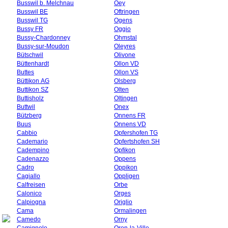
Busswil b. Melchnau
Oey
Busswil BE
Oftringen
Busswil TG
Ogens
Bussy FR
Oggio
Bussy-Chardonney
Ohmstal
Bussy-sur-Moudon
Oleyres
Bütschwil
Olivone
Büttenhardt
Ollon VD
Buttes
Ollon VS
Büttikon AG
Olsberg
Buttikon SZ
Olten
Buttisholz
Oltingen
Buttwil
Onex
Bützberg
Onnens FR
Buus
Onnens VD
Cabbio
Opfershofen TG
Cademario
Opfertshofen SH
Cadempino
Opfikon
Cadenazzo
Oppens
Cadro
Oppikon
Cagiallo
Oppligen
Calfreisen
Orbe
Calonico
Orges
Calpiogna
Origlio
Cama
Ormalingen
Camedo
Orny
Camignolo
Oron-la-Ville