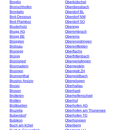
Broglio
Oberbütschel
Bronschhofen
Oberdiessbach
Brontallo
Oberdorf BL
Brot-Dessous
Oberdorf NW
Brot-Plamboz
Oberdorf SO
Bruderholz
Oberegg
Brugg AG
Oberembrach
Brügg BE
Oberems
Brügglen
Oberengstringen
Brülisau
Oberentfelden
Brunegg
Oberflachs
Brünig
Oberfrittenbach
Brünisried
Obergerlafingen
Brunnadern
Obergesteln
Brunnen
Oberglatt ZH
Brunnenthal
Obergoldbach
Brusino Arsizio
Obergösgen
Brusio
Oberhallau
Bruson
Oberhasli
Brüttelen
Oberhelfenschwil
Brütten
Oberhof
Brüttisellen
Oberhofen AG
Bruzella
Oberhofen am Thunersee
Bubendorf
Oberhofen TG
Bubikon
Oberhünigen
Buch am Irchel
Oberiberg