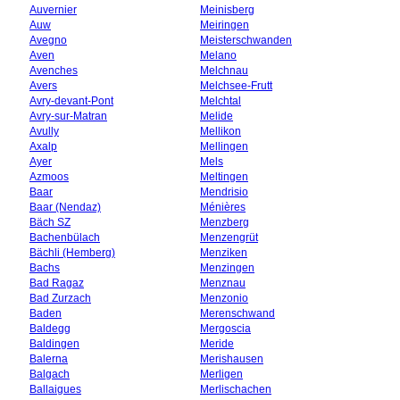
Auvernier
Meinisberg
Auw
Meiringen
Avegno
Meisterschwanden
Aven
Melano
Avenches
Melchnau
Avers
Melchsee-Frutt
Avry-devant-Pont
Melchtal
Avry-sur-Matran
Melide
Avully
Mellikon
Axalp
Mellingen
Ayer
Mels
Azmoos
Meltingen
Baar
Mendrisio
Baar (Nendaz)
Ménières
Bäch SZ
Menzberg
Bachenbülach
Menzengrüt
Bächli (Hemberg)
Menziken
Bachs
Menzingen
Bad Ragaz
Menznau
Bad Zurzach
Menzonio
Baden
Merenschwand
Baldegg
Mergoscia
Baldingen
Meride
Balerna
Merishausen
Balgach
Merligen
Ballaigues
Merlischachen