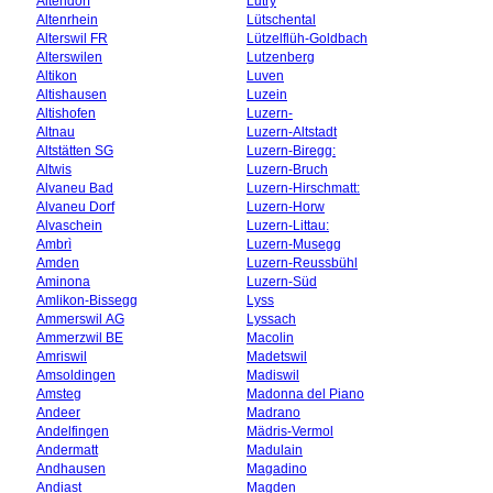
Altendorf
Lutry
Altenrhein
Lütschental
Alterswil FR
Lützelflüh-Goldbach
Alterswilen
Lutzenberg
Altikon
Luven
Altishausen
Luzein
Altishofen
Luzern-
Altnau
Luzern-Altstadt
Altstätten SG
Luzern-Biregg:
Altwis
Luzern-Bruch
Alvaneu Bad
Luzern-Hirschmatt:
Alvaneu Dorf
Luzern-Horw
Alvaschein
Luzern-Littau:
Ambrì
Luzern-Musegg
Amden
Luzern-Reussbühl
Aminona
Luzern-Süd
Amlikon-Bissegg
Lyss
Ammerswil AG
Lyssach
Ammerzwil BE
Macolin
Amriswil
Madetswil
Amsoldingen
Madiswil
Amsteg
Madonna del Piano
Andeer
Madrano
Andelfingen
Mädris-Vermol
Andermatt
Madulain
Andhausen
Magadino
Andiast
Magden