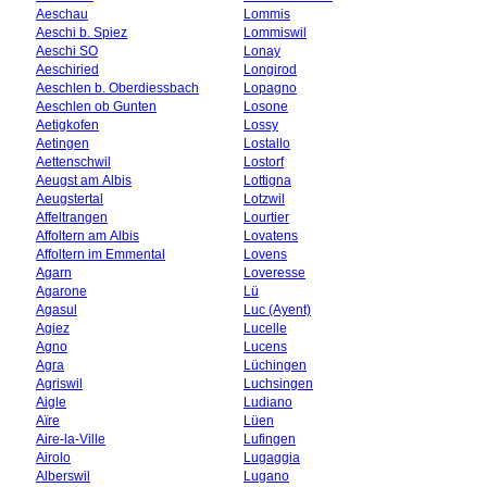
Aeschau
Lommis
Aeschi b. Spiez
Lommiswil
Aeschi SO
Lonay
Aeschiried
Longirod
Aeschlen b. Oberdiessbach
Lopagno
Aeschlen ob Gunten
Losone
Aetigkofen
Lossy
Aetingen
Lostallo
Aettenschwil
Lostorf
Aeugst am Albis
Lottigna
Aeugstertal
Lotzwil
Affeltrangen
Lourtier
Affoltern am Albis
Lovatens
Affoltern im Emmental
Lovens
Agarn
Loveresse
Agarone
Lü
Agasul
Luc (Ayent)
Agiez
Lucelle
Agno
Lucens
Agra
Lüchingen
Agriswil
Luchsingen
Aigle
Ludiano
Aïre
Lüen
Aire-la-Ville
Lufingen
Airolo
Lugaggia
Alberswil
Lugano