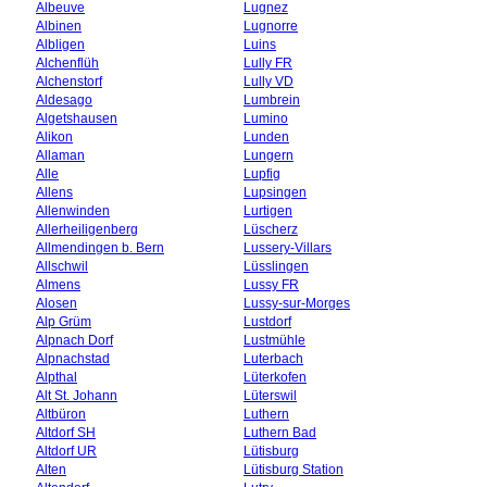
Albeuve
Lugnez
Albinen
Lugnorre
Albligen
Luins
Alchenflüh
Lully FR
Alchenstorf
Lully VD
Aldesago
Lumbrein
Algetshausen
Lumino
Alikon
Lunden
Allaman
Lungern
Alle
Lupfig
Allens
Lupsingen
Allenwinden
Lurtigen
Allerheiligenberg
Lüscherz
Allmendingen b. Bern
Lussery-Villars
Allschwil
Lüsslingen
Almens
Lussy FR
Alosen
Lussy-sur-Morges
Alp Grüm
Lustdorf
Alpnach Dorf
Lustmühle
Alpnachstad
Luterbach
Alpthal
Lüterkofen
Alt St. Johann
Lüterswil
Altbüron
Luthern
Altdorf SH
Luthern Bad
Altdorf UR
Lütisburg
Alten
Lütisburg Station