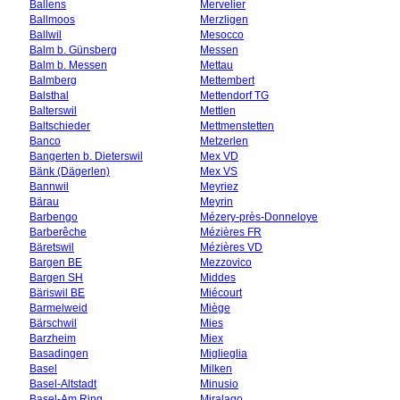
Ballens
Mervelier
Ballmoos
Merzligen
Ballwil
Mesocco
Balm b. Günsberg
Messen
Balm b. Messen
Mettau
Balmberg
Mettembert
Balsthal
Mettendorf TG
Balterswil
Mettlen
Baltschieder
Mettmenstetten
Banco
Metzerlen
Bangerten b. Dieterswil
Mex VD
Bänk (Dägerlen)
Mex VS
Bannwil
Meyriez
Bärau
Meyrin
Barbengo
Mézery-près-Donneloye
Barberêche
Mézières FR
Bäretswil
Mézières VD
Bargen BE
Mezzovico
Bargen SH
Middes
Bäriswil BE
Miécourt
Barmelweid
Miège
Bärschwil
Mies
Barzheim
Miex
Basadingen
Miglieglia
Basel
Milken
Basel-Altstadt
Minusio
Basel-Am Ring
Miralago