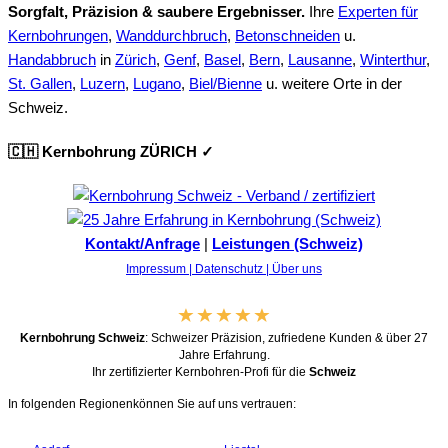
Sorgfalt, Präzision & saubere Ergebnisser.
Ihre
Experten für
Kernbohrungen
,
Wanddurchbruch
,
Betonschneiden
u.
Handabbruch
in
Zürich
,
Genf
,
Basel
,
Bern
,
Lausanne
,
Winterthur
,
St. Gallen
,
Luzern
,
Lugano
,
Biel/Bienne
u. weitere Orte in der
Schweiz.
🇨🇭 Kernbohrung ZÜRICH ✓
Kontakt/Anfrage
|
Leistungen (Schweiz)
Impressum |
Datenschutz |
Über uns
Kernbohrung Schweiz
: Schweizer Präzision, zufriedene Kunden & über 27
Jahre Erfahrung.
Ihr zertifizierter Kernbohren-Profi für die
Schweiz
In folgenden Regionenkönnen Sie auf uns vertrauen: