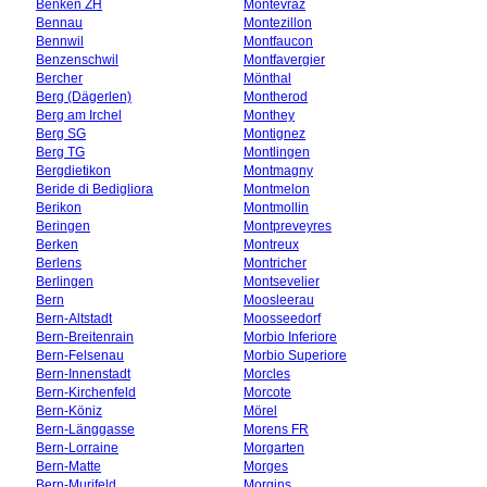
Benken ZH
Montévraz
Bennau
Montezillon
Bennwil
Montfaucon
Benzenschwil
Montfavergier
Bercher
Mönthal
Berg (Dägerlen)
Montherod
Berg am Irchel
Monthey
Berg SG
Montignez
Berg TG
Montlingen
Bergdietikon
Montmagny
Beride di Bedigliora
Montmelon
Berikon
Montmollin
Beringen
Montpreveyres
Berken
Montreux
Berlens
Montricher
Berlingen
Montsevelier
Bern
Moosleerau
Bern-Altstadt
Moosseedorf
Bern-Breitenrain
Morbio Inferiore
Bern-Felsenau
Morbio Superiore
Bern-Innenstadt
Morcles
Bern-Kirchenfeld
Morcote
Bern-Köniz
Mörel
Bern-Länggasse
Morens FR
Bern-Lorraine
Morgarten
Bern-Matte
Morges
Bern-Murifeld
Morgins