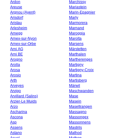
Ardon
Marchissy
Areuse
Mariastein
Argnou (Ayent)
Marin-Epagnier
Arisdorf
Marly
Aristau
Marmorera
Arlesheim
Marnand
Arnegg
Maroggia
Arnex-sur-Nyon
Marolta
Arnex-sur-Orbe
Marsens
Arni AG
Märstetten
Arni BE
Marthalen
Arogno
Martherenges
Arolla
Martigny
Arosa
Martigny-Croix
Arosio
Martina
Arth
Martisberg
Arveyes
Märwil
Arvigo
Maschwanden
Arvillard (Salins)
Mase
Arzier-Le Muids
Masein
Arzo
Maseltrangen
Ascharina
Massagno
Ascona
Massongex
Asp
Massonnens
Assens
Mastrils
Astano
Mathod
Asuel
Mathon