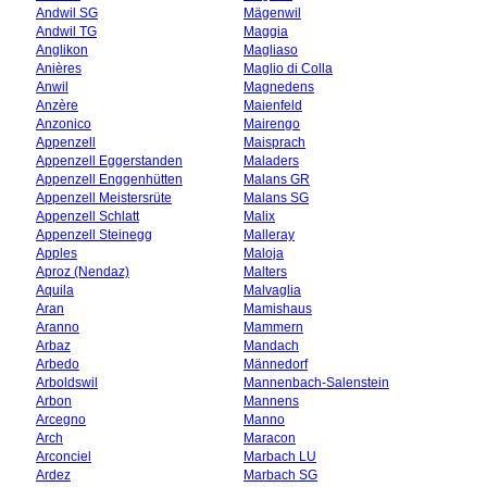
Andwil SG
Mägenwil
Andwil TG
Maggia
Anglikon
Magliaso
Anières
Maglio di Colla
Anwil
Magnedens
Anzère
Maienfeld
Anzonico
Mairengo
Appenzell
Maisprach
Appenzell Eggerstanden
Maladers
Appenzell Enggenhütten
Malans GR
Appenzell Meistersrüte
Malans SG
Appenzell Schlatt
Malix
Appenzell Steinegg
Malleray
Apples
Maloja
Aproz (Nendaz)
Malters
Aquila
Malvaglia
Aran
Mamishaus
Aranno
Mammern
Arbaz
Mandach
Arbedo
Männedorf
Arboldswil
Mannenbach-Salenstein
Arbon
Mannens
Arcegno
Manno
Arch
Maracon
Arconciel
Marbach LU
Ardez
Marbach SG