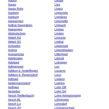
Aadorf
Liestal
Aarau
Liez
Aarau Rohr
Ligerz
Aarberg
Lignerolle
Aarburg
Lignières
Aarwangen
Ligornetto
Aathal-Seegräben
Limpach
Aawangen
Lindau
Abländschen
Linden
Abtwil AG
Linescio
Abtwil SG
Linthal
Achseten
Lipperswil
Aclens
Lippoldswilen
Acquarossa
Littenheid
Adelboden
Litzirüti
Adetswil
Lobsigen
Adligenswil
Loc
Adlikon b. Andelfingen
Locarno
Adlikon b. Regensdorf
Loco
Adliswil
Lodano
Aedermannsdorf
Lodrino
Aefligen
Lohn GR
Aegerten
Lohn SH
Aesch (Neftenbach)
Lohn-Ammannsegg
Aesch BL
Löhningen
Aesch LU
Lohnstorf
Aesch ZH
Lömmenschwil