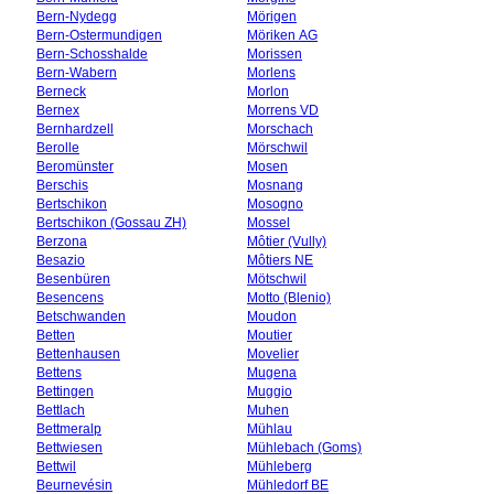
Bern-Nydegg
Mörigen
Bern-Ostermundigen
Möriken AG
Bern-Schosshalde
Morissen
Bern-Wabern
Morlens
Berneck
Morlon
Bernex
Morrens VD
Bernhardzell
Morschach
Berolle
Mörschwil
Beromünster
Mosen
Berschis
Mosnang
Bertschikon
Mosogno
Bertschikon (Gossau ZH)
Mossel
Berzona
Môtier (Vully)
Besazio
Môtiers NE
Besenbüren
Mötschwil
Besencens
Motto (Blenio)
Betschwanden
Moudon
Betten
Moutier
Bettenhausen
Movelier
Bettens
Mugena
Bettingen
Muggio
Bettlach
Muhen
Bettmeralp
Mühlau
Bettwiesen
Mühlebach (Goms)
Bettwil
Mühleberg
Beurnevésin
Mühledorf BE