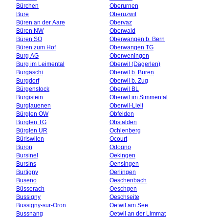
Bürchen
Oberurnen
Bure
Oberuzwil
Büren an der Aare
Obervaz
Büren NW
Oberwald
Büren SO
Oberwangen b. Bern
Büren zum Hof
Oberwangen TG
Burg AG
Oberweningen
Burg im Leimental
Oberwil (Dägerlen)
Burgäschi
Oberwil b. Büren
Burgdorf
Oberwil b. Zug
Bürgenstock
Oberwil BL
Burgistein
Oberwil im Simmental
Burglauenen
Oberwil-Lieli
Bürglen OW
Obfelden
Bürglen TG
Obstalden
Bürglen UR
Ochlenberg
Büriswilen
Ocourt
Büron
Odogno
Bursinel
Oekingen
Bursins
Oensingen
Burtigny
Oerlingen
Buseno
Oeschenbach
Büsserach
Oeschgen
Bussigny
Oeschseite
Bussigny-sur-Oron
Oetwil am See
Bussnang
Oetwil an der Limmat