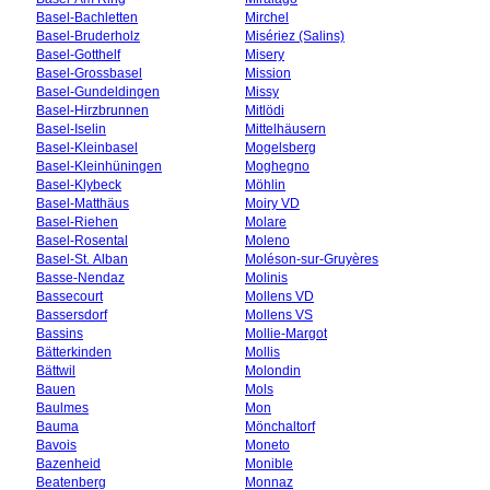
Basel-Bachletten
Mirchel
Basel-Bruderholz
Misériez (Salins)
Basel-Gotthelf
Misery
Basel-Grossbasel
Mission
Basel-Gundeldingen
Missy
Basel-Hirzbrunnen
Mitlödi
Basel-Iselin
Mittelhäusern
Basel-Kleinbasel
Mogelsberg
Basel-Kleinhüningen
Moghegno
Basel-Klybeck
Möhlin
Basel-Matthäus
Moiry VD
Basel-Riehen
Molare
Basel-Rosental
Moleno
Basel-St. Alban
Moléson-sur-Gruyères
Basse-Nendaz
Molinis
Bassecourt
Mollens VD
Bassersdorf
Mollens VS
Bassins
Mollie-Margot
Bätterkinden
Mollis
Bättwil
Molondin
Bauen
Mols
Baulmes
Mon
Bauma
Mönchaltorf
Bavois
Moneto
Bazenheid
Monible
Beatenberg
Monnaz