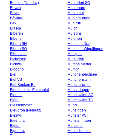
Beuson (Nendaz)
Mühledorf SO
Bevaix
Mühlehorn
Bever
Mühlethal
Bévilard
Mühlethurnen
Bex
Mühlrüti
Biasca
Mülchi
Biberen
Mulegns
Biberist
Mülenen
Bibern SH
Müllheim Dorf
Bibern SO
Müllheim-Wigoltingen
Biberstein
Mülligen
Bichelsee
Mümliswil
Bichwil
Mumpé Medel
Bidogno
Mumpf
Biel
Münchenbuchsee
Biel VS
Münchenstein
Biel-Benken BL
Münchenwiler
Biembach im Emmental
Münchringen
Bienne
Münchwilen AG
Bière
Münchwilen TG
Biessenhofen
Mund
Bieudron (Nendaz)
Münsingen
Biezwil
Münster VS
Bigenthal
Münsterlingen
Biglen
Muntelier
Bignasco
Müntschemier