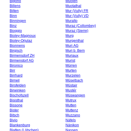
Bigorio
Muolen
Billens
Muotathal
Bilten
Mur (Vully) FR
Binn
Mur (Vully) VD
Binningen
Muralto
Binz
Muraz (Collombey)
Bioggio
Muraz (Sierre)
Bioley-Magnoux
Murg
Bioley-Orjulaz
Murgenthal
Bionnens
Muri AG
Birgisch
Muri b. Bern
Birmensdorf ZH
Muriaux
Birmenstorf AG
Murist
Bironico
Mürren
Birr
Murten
Birrhard
Murzelen
Birrwil
Müselbach
Birsfelden
Müstair
Birwinken
Mustér
Bischofszell
Müswangen
Bisisthal
Mutrux
Bissone
Mutten
Bister
Muttenz
Bitsch
Muzzano
Bivio
Näfels
Blankenburg
Nänikon
Blatten (Lötschen)
Nassen