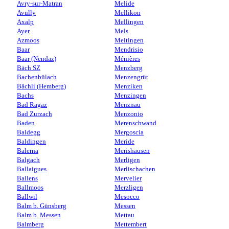
Avry-sur-Matran
Melide
Avully
Mellikon
Axalp
Mellingen
Ayer
Mels
Azmoos
Meltingen
Baar
Mendrisio
Baar (Nendaz)
Ménières
Bäch SZ
Menzberg
Bachenbülach
Menzengrüt
Bächli (Hemberg)
Menziken
Bachs
Menzingen
Bad Ragaz
Menznau
Bad Zurzach
Menzonio
Baden
Merenschwand
Baldegg
Mergoscia
Baldingen
Meride
Balerna
Merishausen
Balgach
Merligen
Ballaigues
Merlischachen
Ballens
Mervelier
Ballmoos
Merzligen
Ballwil
Mesocco
Balm b. Günsberg
Messen
Balm b. Messen
Mettau
Balmberg
Mettembert