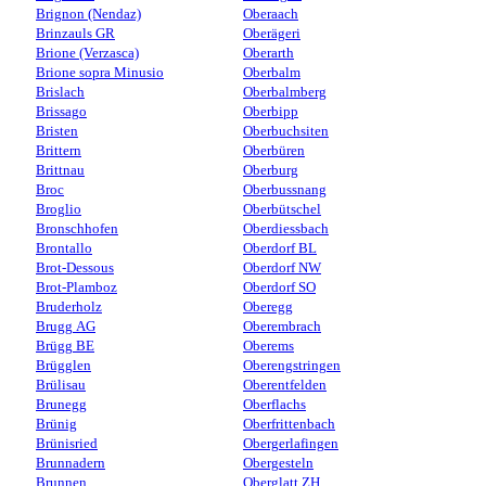
Brignon (Nendaz)
Oberaach
Brinzauls GR
Oberägeri
Brione (Verzasca)
Oberarth
Brione sopra Minusio
Oberbalm
Brislach
Oberbalmberg
Brissago
Oberbipp
Bristen
Oberbuchsiten
Brittern
Oberbüren
Brittnau
Oberburg
Broc
Oberbussnang
Broglio
Oberbütschel
Bronschhofen
Oberdiessbach
Brontallo
Oberdorf BL
Brot-Dessous
Oberdorf NW
Brot-Plamboz
Oberdorf SO
Bruderholz
Oberegg
Brugg AG
Oberembrach
Brügg BE
Oberems
Brügglen
Oberengstringen
Brülisau
Oberentfelden
Brunegg
Oberflachs
Brünig
Oberfrittenbach
Brünisried
Obergerlafingen
Brunnadern
Obergesteln
Brunnen
Oberglatt ZH