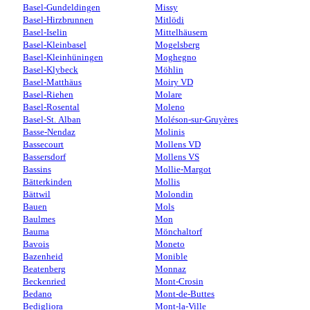
Basel-Gundeldingen
Missy
Basel-Hirzbrunnen
Mitlödi
Basel-Iselin
Mittelhäusern
Basel-Kleinbasel
Mogelsberg
Basel-Kleinhüningen
Moghegno
Basel-Klybeck
Möhlin
Basel-Matthäus
Moiry VD
Basel-Riehen
Molare
Basel-Rosental
Moleno
Basel-St. Alban
Moléson-sur-Gruyères
Basse-Nendaz
Molinis
Bassecourt
Mollens VD
Bassersdorf
Mollens VS
Bassins
Mollie-Margot
Bätterkinden
Mollis
Bättwil
Molondin
Bauen
Mols
Baulmes
Mon
Bauma
Mönchaltorf
Bavois
Moneto
Bazenheid
Monible
Beatenberg
Monnaz
Beckenried
Mont-Crosin
Bedano
Mont-de-Buttes
Bedigliora
Mont-la-Ville