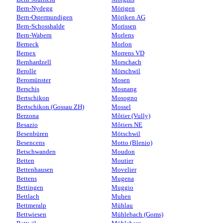
Bern-Nydegg
Mörigen
Bern-Ostermundigen
Möriken AG
Bern-Schosshalde
Morissen
Bern-Wabern
Morlens
Berneck
Morlon
Bernex
Morrens VD
Bernhardzell
Morschach
Berolle
Mörschwil
Beromünster
Mosen
Berschis
Mosnang
Bertschikon
Mosogno
Bertschikon (Gossau ZH)
Mossel
Berzona
Môtier (Vully)
Besazio
Môtiers NE
Besenbüren
Mötschwil
Besencens
Motto (Blenio)
Betschwanden
Moudon
Betten
Moutier
Bettenhausen
Movelier
Bettens
Mugena
Bettingen
Muggio
Bettlach
Muhen
Bettmeralp
Mühlau
Bettwiesen
Mühlebach (Goms)