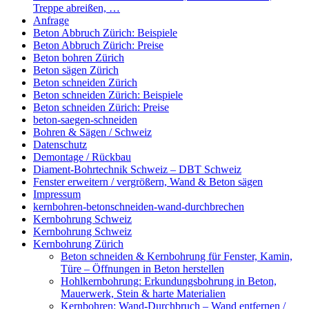
Treppe abreißen, …
Anfrage
Beton Abbruch Zürich: Beispiele
Beton Abbruch Zürich: Preise
Beton bohren Zürich
Beton sägen Zürich
Beton schneiden Zürich
Beton schneiden Zürich: Beispiele
Beton schneiden Zürich: Preise
beton-saegen-schneiden
Bohren & Sägen / Schweiz
Datenschutz
Demontage / Rückbau
Diament-Bohrtechnik Schweiz – DBT Schweiz
Fenster erweitern / vergrößern, Wand & Beton sägen
Impressum
kernbohren-betonschneiden-wand-durchbrechen
Kernbohrung Schweiz
Kernbohrung Schweiz
Kernbohrung Zürich
Beton schneiden & Kernbohrung für Fenster, Kamin,
Türe – Öffnungen in Beton herstellen
Hohlkernbohrung: Erkundungsbohrung in Beton,
Mauerwerk, Stein & harte Materialien
Kernbohren: Wand-Durchbruch – Wand entfernen /