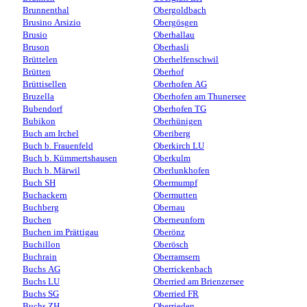
Brunnenthal
Obergoldbach
Brusino Arsizio
Obergösgen
Brusio
Oberhallau
Bruson
Oberhasli
Brüttelen
Oberhelfenschwil
Brütten
Oberhof
Brüttisellen
Oberhofen AG
Bruzella
Oberhofen am Thunersee
Bubendorf
Oberhofen TG
Bubikon
Oberhünigen
Buch am Irchel
Oberiberg
Buch b. Frauenfeld
Oberkirch LU
Buch b. Kümmertshausen
Oberkulm
Buch b. Märwil
Oberlunkhofen
Buch SH
Obermumpf
Buchackern
Obermutten
Buchberg
Obernau
Buchen
Oberneunforn
Buchen im Prättigau
Oberönz
Buchillon
Oberösch
Buchrain
Oberramsern
Buchs AG
Oberrickenbach
Buchs LU
Oberried am Brienzersee
Buchs SG
Oberried FR
Buchs ZH
Oberrieden