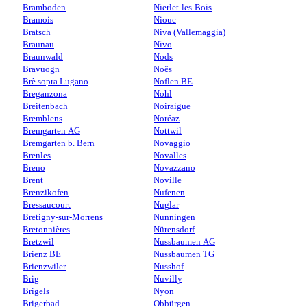
Bramboden
Nierlet-les-Bois
Bramois
Niouc
Bratsch
Niva (Vallemaggia)
Braunau
Nivo
Braunwald
Nods
Bravuogn
Noës
Brè sopra Lugano
Noflen BE
Breganzona
Nohl
Breitenbach
Noiraigue
Bremblens
Noréaz
Bremgarten AG
Nottwil
Bremgarten b. Bern
Novaggio
Brenles
Novalles
Breno
Novazzano
Brent
Noville
Brenzikofen
Nufenen
Bressaucourt
Nuglar
Bretigny-sur-Morrens
Nunningen
Bretonnières
Nürensdorf
Bretzwil
Nussbaumen AG
Brienz BE
Nussbaumen TG
Brienzwiler
Nusshof
Brig
Nuvilly
Brigels
Nyon
Brigerbad
Obbürgen