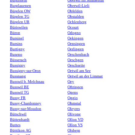
Burgistein
Oberwil im Simmental
Burglauenen
Oberwil-Lieli
Bürglen OW
Obfelden
Bürglen TG
Obstalden
Bürglen UR
Ochlenberg
Büriswilen
Ocourt
Büron
Odogno
Bursinel
Oekingen
Bursins
Oensingen
Burtigny
Oerlingen
Buseno
Oeschenbach
Büsserach
Oeschgen
Bussigny
Oeschseite
Bussigny-sur-Oron
Oetwil am See
Bussnang
Oetwil an der Limmat
Busswil b. Melchnau
Oey
Busswil BE
Oftringen
Busswil TG
Ogens
Bussy FR
Oggio
Bussy-Chardonney
Ohmstal
Bussy-sur-Moudon
Oleyres
Bütschwil
Olivone
Büttenhardt
Ollon VD
Buttes
Ollon VS
Büttikon AG
Olsberg