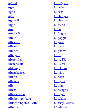
Agasul
Luc (Ayent)
Agiez
Lucelle
Agno
Lucens
Agra
Lüchingen
Agriswil
Luchsingen
Aigle
Ludiano
Aïre
Lüen
Aire-la-Ville
Lufingen
Airolo
Lugaggia
Alberswil
Lugano
Albeuve
Lugnez
Albinen
Lugnorre
Albligen
Luins
Alchenflüh
Lully FR
Alchenstorf
Lully VD
Aldesago
Lumbrein
Algetshausen
Lumino
Alikon
Lunden
Allaman
Lungern
Alle
Lupfig
Allens
Lupsingen
Allenwinden
Lurtigen
Allerheiligenberg
Lüscherz
Allmendingen b. Bern
Lussery-Villars
Allschwil
Lüsslingen