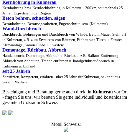
Kernbohrung in Kulmerau
Kernbohrung bzw. Kernlochbohrung in Kulmerau + 200km, seit mehr als 25
Jahren Expertise in der Region
Beton bohren, schneiden, sägen
Betonbohrung, Betonsägearbeiten, Fugenschnitt uvm. (Kulmerau)
Wand-Durchbruch
Durchbruch: Bohrungen und Durchbruch von Wände, Beton, Mauer, Stein u.ä
in Kulmerau, z.B. zum Erweitern von Räumen, Einbau von Türen u. Fenster,
Klimaanlage, Kamin-Einbau u. weitere
Demontage, Rückbau, Abbruch
Handabbruch: Demontage, Abbruch u. Rückbau, z.B. Balkon-Entfernung,
Abbruch von Anbauten, Treppe entfernen u. handgeführter Abbruch in
Kulmerau u. Umland
seit 25 Jahren
Zertifiziert, kompetent, erfahren - über 25 Jahre für Kulmerau, bekannt aus
versch. Medien
Besichtigung und Beratung gerne auch
direkt
in
Kulmerau
vor Ort
- fragen Sie uns, wir beraten Sie gerne individuell und kostenlos im
gesamten Großraum Schweiz.
Mobil Schweiz: