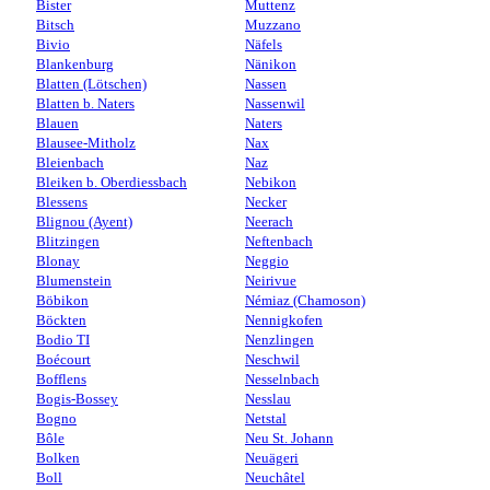
Bister
Muttenz
Bitsch
Muzzano
Bivio
Näfels
Blankenburg
Nänikon
Blatten (Lötschen)
Nassen
Blatten b. Naters
Nassenwil
Blauen
Naters
Blausee-Mitholz
Nax
Bleienbach
Naz
Bleiken b. Oberdiessbach
Nebikon
Blessens
Necker
Blignou (Ayent)
Neerach
Blitzingen
Neftenbach
Blonay
Neggio
Blumenstein
Neirivue
Böbikon
Némiaz (Chamoson)
Böckten
Nennigkofen
Bodio TI
Nenzlingen
Boécourt
Neschwil
Bofflens
Nesselnbach
Bogis-Bossey
Nesslau
Bogno
Netstal
Bôle
Neu St. Johann
Bolken
Neuägeri
Boll
Neuchâtel