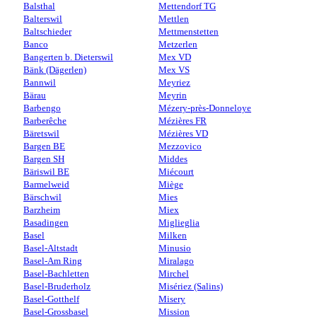
Balsthal
Mettendorf TG
Balterswil
Mettlen
Baltschieder
Mettmenstetten
Banco
Metzerlen
Bangerten b. Dieterswil
Mex VD
Bänk (Dägerlen)
Mex VS
Bannwil
Meyriez
Bärau
Meyrin
Barbengo
Mézery-près-Donneloye
Barberêche
Mézières FR
Bäretswil
Mézières VD
Bargen BE
Mezzovico
Bargen SH
Middes
Bäriswil BE
Miécourt
Barmelweid
Miège
Bärschwil
Mies
Barzheim
Miex
Basadingen
Miglieglia
Basel
Milken
Basel-Altstadt
Minusio
Basel-Am Ring
Miralago
Basel-Bachletten
Mirchel
Basel-Bruderholz
Misériez (Salins)
Basel-Gotthelf
Misery
Basel-Grossbasel
Mission