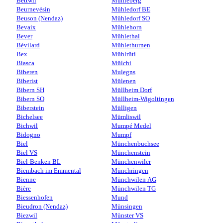
Bettwil
Mühleberg
Beurnevésin
Mühledorf BE
Beuson (Nendaz)
Mühledorf SO
Bevaix
Mühlehorn
Bever
Mühlethal
Bévilard
Mühlethurnen
Bex
Mühlrüti
Biasca
Mülchi
Biberen
Mulegns
Biberist
Mülenen
Bibern SH
Müllheim Dorf
Bibern SO
Müllheim-Wigoltingen
Biberstein
Mülligen
Bichelsee
Mümliswil
Bichwil
Mumpé Medel
Bidogno
Mumpf
Biel
Münchenbuchsee
Biel VS
Münchenstein
Biel-Benken BL
Münchenwiler
Biembach im Emmental
Münchringen
Bienne
Münchwilen AG
Bière
Münchwilen TG
Biessenhofen
Mund
Bieudron (Nendaz)
Münsingen
Biezwil
Münster VS