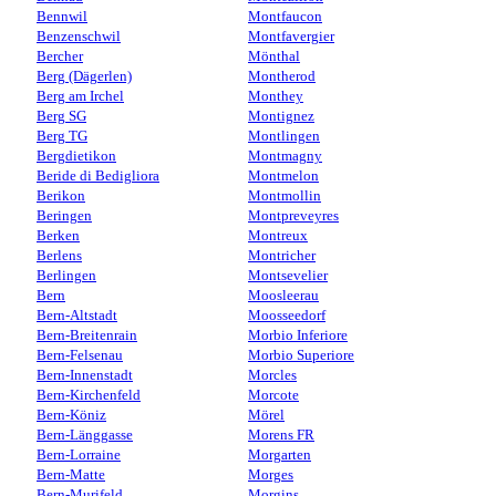
Bennwil
Montfaucon
Benzenschwil
Montfavergier
Bercher
Mönthal
Berg (Dägerlen)
Montherod
Berg am Irchel
Monthey
Berg SG
Montignez
Berg TG
Montlingen
Bergdietikon
Montmagny
Beride di Bedigliora
Montmelon
Berikon
Montmollin
Beringen
Montpreveyres
Berken
Montreux
Berlens
Montricher
Berlingen
Montsevelier
Bern
Moosleerau
Bern-Altstadt
Moosseedorf
Bern-Breitenrain
Morbio Inferiore
Bern-Felsenau
Morbio Superiore
Bern-Innenstadt
Morcles
Bern-Kirchenfeld
Morcote
Bern-Köniz
Mörel
Bern-Länggasse
Morens FR
Bern-Lorraine
Morgarten
Bern-Matte
Morges
Bern-Murifeld
Morgins