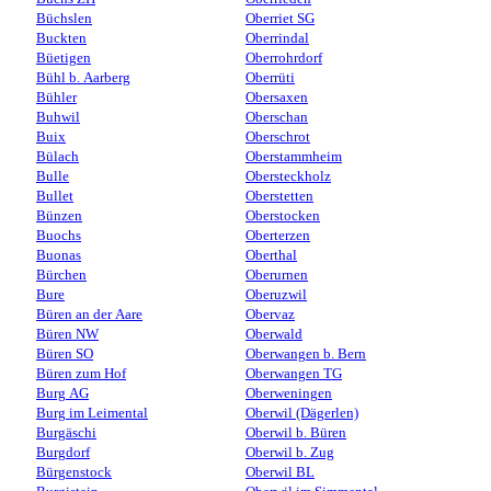
Büchslen
Oberriet SG
Buckten
Oberrindal
Büetigen
Oberrohrdorf
Bühl b. Aarberg
Oberrüti
Bühler
Obersaxen
Buhwil
Oberschan
Buix
Oberschrot
Bülach
Oberstammheim
Bulle
Obersteckholz
Bullet
Oberstetten
Bünzen
Oberstocken
Buochs
Oberterzen
Buonas
Oberthal
Bürchen
Oberurnen
Bure
Oberuzwil
Büren an der Aare
Obervaz
Büren NW
Oberwald
Büren SO
Oberwangen b. Bern
Büren zum Hof
Oberwangen TG
Burg AG
Oberweningen
Burg im Leimental
Oberwil (Dägerlen)
Burgäschi
Oberwil b. Büren
Burgdorf
Oberwil b. Zug
Bürgenstock
Oberwil BL