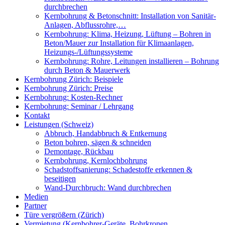
durchbrechen
Kernbohrung & Betonschnitt: Installation von Sanitär-
Anlagen, Abflussrohre,…
Kernbohrung: Klima, Heizung, Lüftung – Bohren in
Beton/Mauer zur Installation für Klimaanlagen,
Heizungs-/Lüftungssysteme
Kernbohrung: Rohre, Leitungen installieren – Bohrung
durch Beton & Mauerwerk
Kernbohrung Zürich: Beispiele
Kernbohrung Zürich: Preise
Kernbohrung: Kosten-Rechner
Kernbohrung: Seminar / Lehrgang
Kontakt
Leistungen (Schweiz)
Abbruch, Handabbruch & Entkernung
Beton bohren, sägen & schneiden
Demontage, Rückbau
Kernbohrung, Kernlochbohrung
Schadstoffsanierung: Schadestoffe erkennen &
beseitigen
Wand-Durchbruch: Wand durchbrechen
Medien
Partner
Türe vergrößern (Zürich)
Vermietung (Kernbohrer-Geräte, Bohrkronen