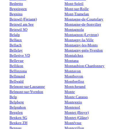
Bedretto
Mont-Soleil
Beggingen
Mont-sur-Rolle
Begnins
Mont-Tramelan
Beinwil (Freiamt)
Montagne-de-Courtelary
Beinwil am See
Montagne-de-Sonvilier
Beinwil SO
Montagnola
Belalp
Montagnon (Leytron)
Belfaux
Montagny-la-Ville
Bellach
Montagny-les-Monts
Bellelay
Montagny-près-Yverdon
Bellerive VD
Montalchez
Bellevue
Montana
Bellikon
Montaubion-Chardonney
Bellinzona
Montavon
Bellmund
Montbovon
Bellwald
Montbrelloz
Belmont-sur-Lausanne
Montcherand
Belmont-sur-Yverdon
Monte
Belp
Monte Carasso
Belpberg
Monteggio
Belprahon
Montenol
Benglen
Montet (Broye)
Benken SG
Montet (Glâne)
Benken ZH
Montévraz
Bennau
Montezillon