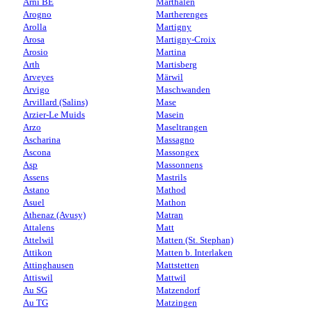
Arni BE
Marthalen
Arogno
Martherenges
Arolla
Martigny
Arosa
Martigny-Croix
Arosio
Martina
Arth
Martisberg
Arveyes
Märwil
Arvigo
Maschwanden
Arvillard (Salins)
Mase
Arzier-Le Muids
Masein
Arzo
Maseltrangen
Ascharina
Massagno
Ascona
Massongex
Asp
Massonnens
Assens
Mastrils
Astano
Mathod
Asuel
Mathon
Athenaz (Avusy)
Matran
Attalens
Matt
Attelwil
Matten (St. Stephan)
Attikon
Matten b. Interlaken
Attinghausen
Mattstetten
Attiswil
Mattwil
Au SG
Matzendorf
Au TG
Matzingen