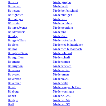
Bottens
Niedergösgen
Bottenwil
Niederhasli
Botterens
Niederhelfenschwil
Bottighofen
Niederhünigen
Bottmingen
Niederlenz
Böttstein
Niedermuhlern
Botyre (Ayent)
Niederneunforn
Boudevilliers
Niederönz
Boudry
Niederösch
Bougy-Villars
Niederrickenbach
Boulens
Niederried b. Interlaken
Bouloz
Niederried b. Kallnach
Bourg-St-Pierre
Niederrohrdorf
Bourguillon
Niederscherli
Bournens
Niederstetten
Bourrignon
Niederstocken
Boussens
Niederteufen
Bouveret
Niederurnen
Boveresse
Niederuzwil
Bovernier
Niederwald
Bowil
Niederwangen b. Bern
Bözberg
Niederweningen
Bözen
Niederwil AG
Braggio
Niederwil SG
Brail
Niederwil SO