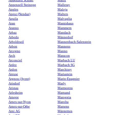
Appenzell Schlatt
Malix
Appenzell Steinegg
Malleray
Apples
Maloja
Aproz (Nendaz)
Malters
Aquila
Malvaglia
Aran
Mamishaus
Aranno
Mammern
Arbaz
Mandach
Arbedo
Männedorf
Arboldswil
Mannenbach-Salenstein
Arbon
Mannens
Arcegno
Manno
Arch
Maracon
Arconciel
Marbach LU
Ardez
Marbach SG
Ardon
Marchissy
Areuse
Mariastein
Argnou (Ayent)
Marin-Epagnier
Arisdorf
Marly
Aristau
Marmorera
Arlesheim
Marnand
Arnegg
Maroggia
Arnex-sur-Nyon
Marolta
Arnex-sur-Orbe
Marsens
Arni AG
Märstetten