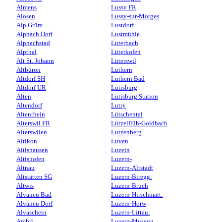
Almens
Lussy FR
Alosen
Lussy-sur-Morges
Alp Grüm
Lustdorf
Alpnach Dorf
Lustmühle
Alpnachstad
Luterbach
Alpthal
Lüterkofen
Alt St. Johann
Lüterswil
Altbüron
Luthern
Altdorf SH
Luthern Bad
Altdorf UR
Lütisburg
Alten
Lütisburg Station
Altendorf
Lutry
Altenrhein
Lütschental
Alterswil FR
Lützelflüh-Goldbach
Alterswilen
Lutzenberg
Altikon
Luven
Altishausen
Luzein
Altishofen
Luzern-
Altnau
Luzern-Altstadt
Altstätten SG
Luzern-Biregg:
Altwis
Luzern-Bruch
Alvaneu Bad
Luzern-Hirschmatt:
Alvaneu Dorf
Luzern-Horw
Alvaschein
Luzern-Littau:
Ambrì
Luzern-Musegg