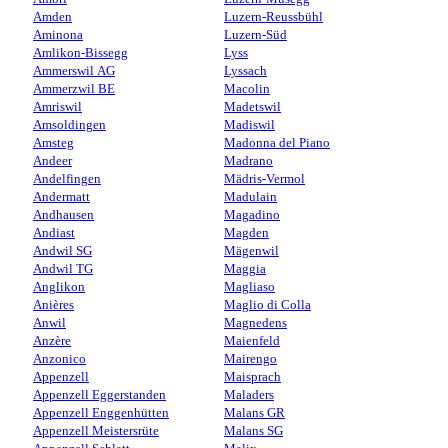
Amden
Luzern-Reussbühl
Aminona
Luzern-Süd
Amlikon-Bissegg
Lyss
Ammerswil AG
Lyssach
Ammerzwil BE
Macolin
Amriswil
Madetswil
Amsoldingen
Madiswil
Amsteg
Madonna del Piano
Andeer
Madrano
Andelfingen
Mädris-Vermol
Andermatt
Madulain
Andhausen
Magadino
Andiast
Magden
Andwil SG
Mägenwil
Andwil TG
Maggia
Anglikon
Magliaso
Anières
Maglio di Colla
Anwil
Magnedens
Anzère
Maienfeld
Anzonico
Mairengo
Appenzell
Maisprach
Appenzell Eggerstanden
Maladers
Appenzell Enggenhütten
Malans GR
Appenzell Meistersrüte
Malans SG