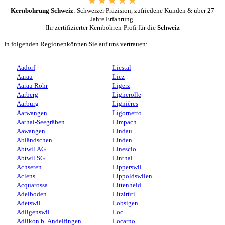
Kernbohrung Schweiz
: Schweizer Präzision, zufriedene Kunden & über 27
Jahre Erfahrung.
Ihr zertifizierter Kernbohren-Profi für die
Schweiz
In folgenden Regionenkönnen Sie auf uns vertrauen:
Aadorf
Liestal
Aarau
Liez
Aarau Rohr
Ligerz
Aarberg
Lignerolle
Aarburg
Lignières
Aarwangen
Ligornetto
Aathal-Seegräben
Limpach
Aawangen
Lindau
Abländschen
Linden
Abtwil AG
Linescio
Abtwil SG
Linthal
Achseten
Lipperswil
Aclens
Lippoldswilen
Acquarossa
Littenheid
Adelboden
Litzirüti
Adetswil
Lobsigen
Adligenswil
Loc
Adlikon b. Andelfingen
Locarno