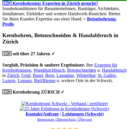
🇨🇭 Kernbohrung: Experten in Zürich gesucht?
Sonderkonditionen für Bauunternehmen, Bauträger, Architekten,
Installateure, Elektriker und weitere Handwerk-Branchen. Bieten
Sie Ihren Kunden Expertise aus einer Hand: »
Betonbohrung-
Profis
Kernbohren, Betonschneiden & Handabbruch in
Zürich
🇨🇭 seit über 27 Jahren ✓
Sorgfalt, Präzision & saubere Ergebnisser.
Ihre
Experten für
Kernbohrungen
,
Wanddurchbruch
,
Betonschneiden
u.
Handabbruch
in
Zürich
,
Genf
,
Basel
,
Bern
,
Lausanne
,
Winterthur
,
St. Gallen
,
Luzern
,
Lugano
,
Biel/Bienne
u. weitere Orte in der Schweiz.
🇨🇭 Kernbohrung ZÜRICH ✓
Kontakt/Anfrage
|
Leistungen (Schweiz)
Impressum |
Datenschutz |
Über uns