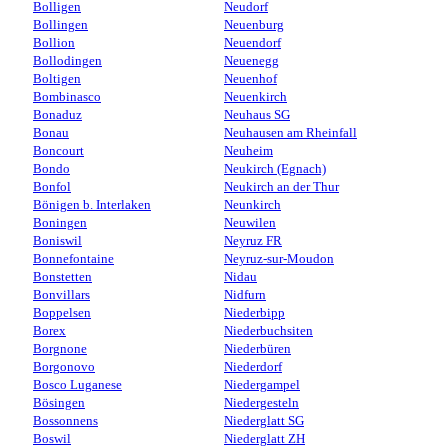
Bolligen
Neudorf
Bollingen
Neuenburg
Bollion
Neuendorf
Bollodingen
Neuenegg
Boltigen
Neuenhof
Bombinasco
Neuenkirch
Bonaduz
Neuhaus SG
Bonau
Neuhausen am Rheinfall
Boncourt
Neuheim
Bondo
Neukirch (Egnach)
Bonfol
Neukirch an der Thur
Bönigen b. Interlaken
Neunkirch
Boningen
Neuwilen
Boniswil
Neyruz FR
Bonnefontaine
Neyruz-sur-Moudon
Bonstetten
Nidau
Bonvillars
Nidfurn
Boppelsen
Niederbipp
Borex
Niederbuchsiten
Borgnone
Niederbüren
Borgonovo
Niederdorf
Bosco Luganese
Niedergampel
Bösingen
Niedergesteln
Bossonnens
Niederglatt SG
Boswil
Niederglatt ZH