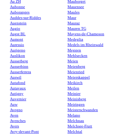
Au ZH
Mauborget
Aubonne
Mauensee
Auboranges
Maules
Auddes-sur-Riddes
Maur
Auenstein
Mauraz
Augio
Mauren TG
Augst BL
Mayens-de-Chamoson
Aumont
Medeglia
Auressio
Medels im Rheinwald
Aurigeno
Meggen
Auslikon
Mehlsecken
Ausserberg
Meien
Ausserbinn
Meienberg
Ausserferrera
Meienried
Auswil
Meierskappel
Autafond
Meikirch
Autavaux
Meilen
Autigny
Meinier
Auvernier
Meinisberg
Auw
Meiringen
Avegno
Meisterschwanden
Aven
Melano
Avenches
Melchnau
Avers
Melchsee-Frutt
Avry-devant-Pont
Melchtal