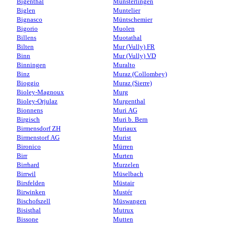
Bigenthal
Münsterlingen
Biglen
Muntelier
Bignasco
Müntschemier
Bigorio
Muolen
Billens
Muotathal
Bilten
Mur (Vully) FR
Binn
Mur (Vully) VD
Binningen
Muralto
Binz
Muraz (Collombey)
Bioggio
Muraz (Sierre)
Bioley-Magnoux
Murg
Bioley-Orjulaz
Murgenthal
Bionnens
Muri AG
Birgisch
Muri b. Bern
Birmensdorf ZH
Muriaux
Birmenstorf AG
Murist
Bironico
Mürren
Birr
Murten
Birrhard
Murzelen
Birrwil
Müselbach
Birsfelden
Müstair
Birwinken
Mustér
Bischofszell
Müswangen
Bisisthal
Mutrux
Bissone
Mutten