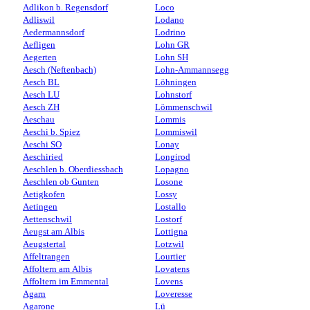
Adlikon b. Regensdorf
Loco
Adliswil
Lodano
Aedermannsdorf
Lodrino
Aefligen
Lohn GR
Aegerten
Lohn SH
Aesch (Neftenbach)
Lohn-Ammannsegg
Aesch BL
Löhningen
Aesch LU
Lohnstorf
Aesch ZH
Lömmenschwil
Aeschau
Lommis
Aeschi b. Spiez
Lommiswil
Aeschi SO
Lonay
Aeschiried
Longirod
Aeschlen b. Oberdiessbach
Lopagno
Aeschlen ob Gunten
Losone
Aetigkofen
Lossy
Aetingen
Lostallo
Aettenschwil
Lostorf
Aeugst am Albis
Lottigna
Aeugstertal
Lotzwil
Affeltrangen
Lourtier
Affoltern am Albis
Lovatens
Affoltern im Emmental
Lovens
Agarn
Loveresse
Agarone
Lü