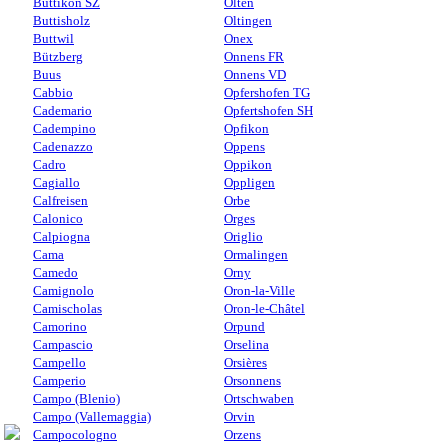
Buttikon SZ
Olten
Buttisholz
Oltingen
Buttwil
Onex
Bützberg
Onnens FR
Buus
Onnens VD
Cabbio
Opfershofen TG
Cademario
Opfertshofen SH
Cadempino
Opfikon
Cadenazzo
Oppens
Cadro
Oppikon
Cagiallo
Oppligen
Calfreisen
Orbe
Calonico
Orges
Calpiogna
Origlio
Cama
Ormalingen
Camedo
Orny
Camignolo
Oron-la-Ville
Camischolas
Oron-le-Châtel
Camorino
Orpund
Campascio
Orselina
Campello
Orsières
Camperio
Orsonnens
Campo (Blenio)
Ortschwaben
Campo (Vallemaggia)
Orvin
Campocologno
Orzens