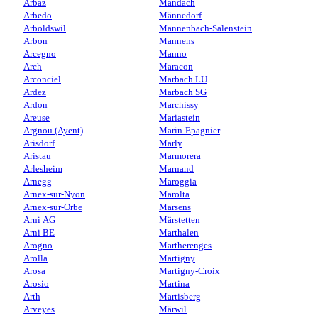
Arbaz
Mandach
Arbedo
Männedorf
Arboldswil
Mannenbach-Salenstein
Arbon
Mannens
Arcegno
Manno
Arch
Maracon
Arconciel
Marbach LU
Ardez
Marbach SG
Ardon
Marchissy
Areuse
Mariastein
Argnou (Ayent)
Marin-Epagnier
Arisdorf
Marly
Aristau
Marmorera
Arlesheim
Marnand
Arnegg
Maroggia
Arnex-sur-Nyon
Marolta
Arnex-sur-Orbe
Marsens
Arni AG
Märstetten
Arni BE
Marthalen
Arogno
Martherenges
Arolla
Martigny
Arosa
Martigny-Croix
Arosio
Martina
Arth
Martisberg
Arveyes
Märwil