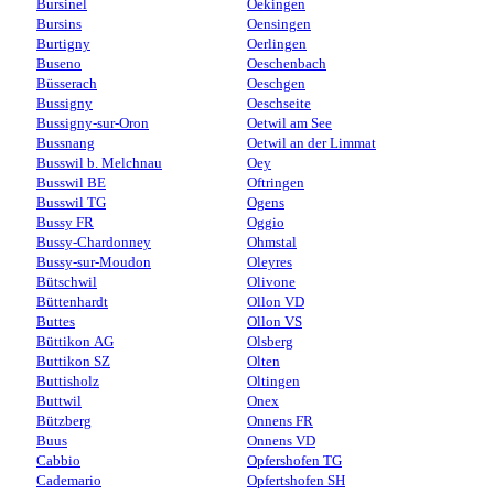
Bursinel
Oekingen
Bursins
Oensingen
Burtigny
Oerlingen
Buseno
Oeschenbach
Büsserach
Oeschgen
Bussigny
Oeschseite
Bussigny-sur-Oron
Oetwil am See
Bussnang
Oetwil an der Limmat
Busswil b. Melchnau
Oey
Busswil BE
Oftringen
Busswil TG
Ogens
Bussy FR
Oggio
Bussy-Chardonney
Ohmstal
Bussy-sur-Moudon
Oleyres
Bütschwil
Olivone
Büttenhardt
Ollon VD
Buttes
Ollon VS
Büttikon AG
Olsberg
Buttikon SZ
Olten
Buttisholz
Oltingen
Buttwil
Onex
Bützberg
Onnens FR
Buus
Onnens VD
Cabbio
Opfershofen TG
Cademario
Opfertshofen SH