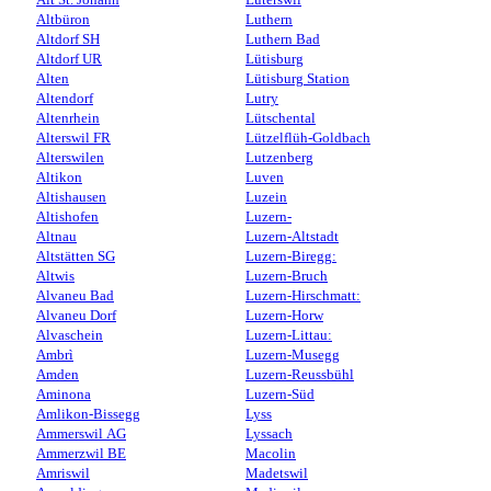
Altbüron
Luthern
Altdorf SH
Luthern Bad
Altdorf UR
Lütisburg
Alten
Lütisburg Station
Altendorf
Lutry
Altenrhein
Lütschental
Alterswil FR
Lützelflüh-Goldbach
Alterswilen
Lutzenberg
Altikon
Luven
Altishausen
Luzein
Altishofen
Luzern-
Altnau
Luzern-Altstadt
Altstätten SG
Luzern-Biregg:
Altwis
Luzern-Bruch
Alvaneu Bad
Luzern-Hirschmatt:
Alvaneu Dorf
Luzern-Horw
Alvaschein
Luzern-Littau:
Ambrì
Luzern-Musegg
Amden
Luzern-Reussbühl
Aminona
Luzern-Süd
Amlikon-Bissegg
Lyss
Ammerswil AG
Lyssach
Ammerzwil BE
Macolin
Amriswil
Madetswil