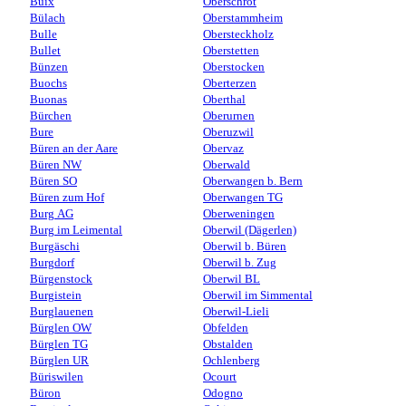
Buix
Oberschrot
Bülach
Oberstammheim
Bulle
Obersteckholz
Bullet
Oberstetten
Bünzen
Oberstocken
Buochs
Oberterzen
Buonas
Oberthal
Bürchen
Oberurnen
Bure
Oberuzwil
Büren an der Aare
Obervaz
Büren NW
Oberwald
Büren SO
Oberwangen b. Bern
Büren zum Hof
Oberwangen TG
Burg AG
Oberweningen
Burg im Leimental
Oberwil (Dägerlen)
Burgäschi
Oberwil b. Büren
Burgdorf
Oberwil b. Zug
Bürgenstock
Oberwil BL
Burgistein
Oberwil im Simmental
Burglauenen
Oberwil-Lieli
Bürglen OW
Obfelden
Bürglen TG
Obstalden
Bürglen UR
Ochlenberg
Büriswilen
Ocourt
Büron
Odogno