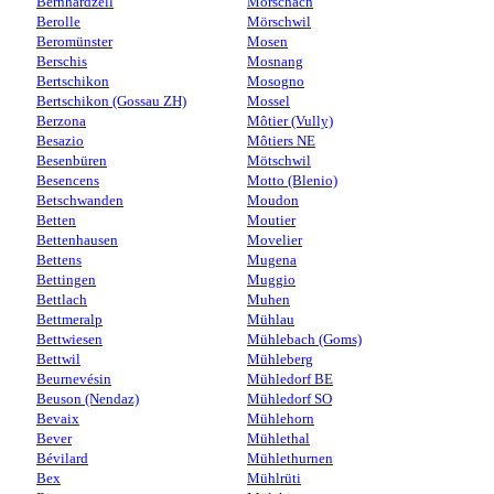
Bernhardzell
Morschach
Berolle
Mörschwil
Beromünster
Mosen
Berschis
Mosnang
Bertschikon
Mosogno
Bertschikon (Gossau ZH)
Mossel
Berzona
Môtier (Vully)
Besazio
Môtiers NE
Besenbüren
Mötschwil
Besencens
Motto (Blenio)
Betschwanden
Moudon
Betten
Moutier
Bettenhausen
Movelier
Bettens
Mugena
Bettingen
Muggio
Bettlach
Muhen
Bettmeralp
Mühlau
Bettwiesen
Mühlebach (Goms)
Bettwil
Mühleberg
Beurnevésin
Mühledorf BE
Beuson (Nendaz)
Mühledorf SO
Bevaix
Mühlehorn
Bever
Mühlethal
Bévilard
Mühlethurnen
Bex
Mühlrüti