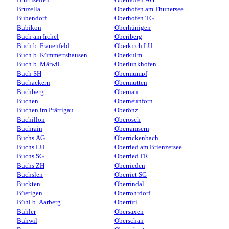
Bruzella
Oberhofen am Thunersee
Bubendorf
Oberhofen TG
Bubikon
Oberhünigen
Buch am Irchel
Oberiberg
Buch b. Frauenfeld
Oberkirch LU
Buch b. Kümmertshausen
Oberkulm
Buch b. Märwil
Oberlunkhofen
Buch SH
Obermumpf
Buchackern
Obermutten
Buchberg
Obernau
Buchen
Oberneunforn
Buchen im Prättigau
Oberönz
Buchillon
Oberösch
Buchrain
Oberramsern
Buchs AG
Oberrickenbach
Buchs LU
Oberried am Brienzersee
Buchs SG
Oberried FR
Buchs ZH
Oberrieden
Büchslen
Oberriet SG
Buckten
Oberrindal
Büetigen
Oberrohrdorf
Bühl b. Aarberg
Oberrüti
Bühler
Obersaxen
Buhwil
Oberschan