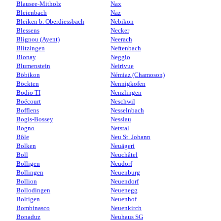
Blausee-Mitholz
Nax
Bleienbach
Naz
Bleiken b. Oberdiessbach
Nebikon
Blessens
Necker
Blignou (Ayent)
Neerach
Blitzingen
Neftenbach
Blonay
Neggio
Blumenstein
Neirivue
Böbikon
Némiaz (Chamoson)
Böckten
Nennigkofen
Bodio TI
Nenzlingen
Boécourt
Neschwil
Bofflens
Nesselnbach
Bogis-Bossey
Nesslau
Bogno
Netstal
Bôle
Neu St. Johann
Bolken
Neuägeri
Boll
Neuchâtel
Bolligen
Neudorf
Bollingen
Neuenburg
Bollion
Neuendorf
Bollodingen
Neuenegg
Boltigen
Neuenhof
Bombinasco
Neuenkirch
Bonaduz
Neuhaus SG