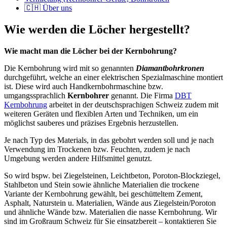
🇨🇭 Über uns
Wie werden die Löcher hergestellt?
Wie macht man die Löcher bei der Kernbohrung?
Die Kernbohrung wird mit so genannten
Diamantbohrkronen
durchgeführt, welche an einer elektrischen Spezialmaschine montiert
ist. Diese wird auch Handkernbohrmaschine bzw.
umgangssprachlich
Kernbohrer
genannt. Die Firma
DBT
Kernbohrung
arbeitet in der deutschsprachigen Schweiz zudem mit
weiteren Geräten und flexiblen Arten und Techniken, um ein
möglichst sauberes und präzises Ergebnis herzustellen.
Je nach Typ des Materials, in das gebohrt werden soll und je nach
Verwendung im Trockenen bzw. Feuchten, zudem je nach
Umgebung werden andere Hilfsmittel genutzt.
So wird bspw. bei Ziegelsteinen, Leichtbeton, Poroton-Blockziegel,
Stahlbeton und Stein sowie ähnliche Materialien die trockene
Variante der Kernbohrung gewählt, bei geschütteltem Zement,
Asphalt, Naturstein u. Materialien, Wände aus Ziegelstein/Poroton
und ähnliche Wände bzw. Materialien die nasse Kernbohrung. Wir
sind im Großraum Schweiz für Sie einsatzbereit – kontaktieren Sie