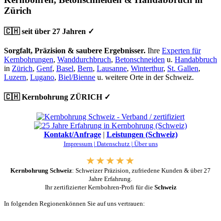
Zürich
🇨🇭 seit über 27 Jahren ✓
Sorgfalt, Präzision & saubere Ergebnisser.
Ihre
Experten für
Kernbohrungen
,
Wanddurchbruch
,
Betonschneiden
u.
Handabbruch
in
Zürich
,
Genf
,
Basel
,
Bern
,
Lausanne
,
Winterthur
,
St. Gallen
,
Luzern
,
Lugano
,
Biel/Bienne
u. weitere Orte in der Schweiz.
🇨🇭 Kernbohrung ZÜRICH ✓
Kontakt/Anfrage
|
Leistungen (Schweiz)
Impressum |
Datenschutz |
Über uns
Kernbohrung Schweiz
: Schweizer Präzision, zufriedene Kunden & über 27
Jahre Erfahrung.
Ihr zertifizierter Kernbohren-Profi für die
Schweiz
In folgenden Regionenkönnen Sie auf uns vertrauen: