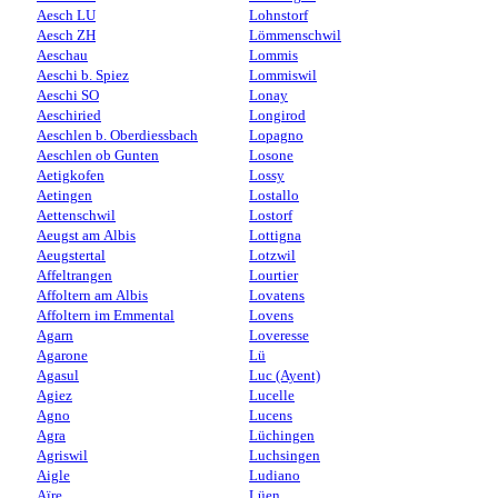
Aesch LU
Lohnstorf
Aesch ZH
Lömmenschwil
Aeschau
Lommis
Aeschi b. Spiez
Lommiswil
Aeschi SO
Lonay
Aeschiried
Longirod
Aeschlen b. Oberdiessbach
Lopagno
Aeschlen ob Gunten
Losone
Aetigkofen
Lossy
Aetingen
Lostallo
Aettenschwil
Lostorf
Aeugst am Albis
Lottigna
Aeugstertal
Lotzwil
Affeltrangen
Lourtier
Affoltern am Albis
Lovatens
Affoltern im Emmental
Lovens
Agarn
Loveresse
Agarone
Lü
Agasul
Luc (Ayent)
Agiez
Lucelle
Agno
Lucens
Agra
Lüchingen
Agriswil
Luchsingen
Aigle
Ludiano
Aïre
Lüen