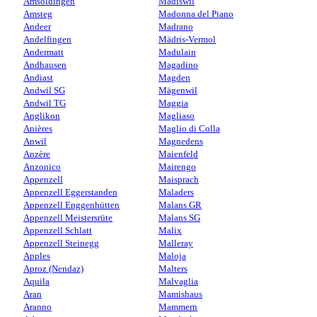
Amsoldingen
Madiswil
Amsteg
Madonna del Piano
Andeer
Madrano
Andelfingen
Mädris-Vermol
Andermatt
Madulain
Andhausen
Magadino
Andiast
Magden
Andwil SG
Mägenwil
Andwil TG
Maggia
Anglikon
Magliaso
Anières
Maglio di Colla
Anwil
Magnedens
Anzère
Maienfeld
Anzonico
Mairengo
Appenzell
Maisprach
Appenzell Eggerstanden
Maladers
Appenzell Enggenhütten
Malans GR
Appenzell Meistersrüte
Malans SG
Appenzell Schlatt
Malix
Appenzell Steinegg
Malleray
Apples
Maloja
Aproz (Nendaz)
Malters
Aquila
Malvaglia
Aran
Mamishaus
Aranno
Mammern