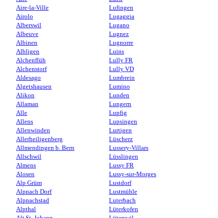
Aire-la-Ville
Lufingen
Airolo
Lugaggia
Alberswil
Lugano
Albeuve
Lugnez
Albinen
Lugnorre
Albligen
Luins
Alchenflüh
Lully FR
Alchenstorf
Lully VD
Aldesago
Lumbrein
Algetshausen
Lumino
Alikon
Lunden
Allaman
Lungern
Alle
Lupfig
Allens
Lupsingen
Allenwinden
Lurtigen
Allerheiligenberg
Lüscherz
Allmendingen b. Bern
Lussery-Villars
Allschwil
Lüsslingen
Almens
Lussy FR
Alosen
Lussy-sur-Morges
Alp Grüm
Lustdorf
Alpnach Dorf
Lustmühle
Alpnachstad
Luterbach
Alpthal
Lüterkofen
Alt St. Johann
Lüterswil