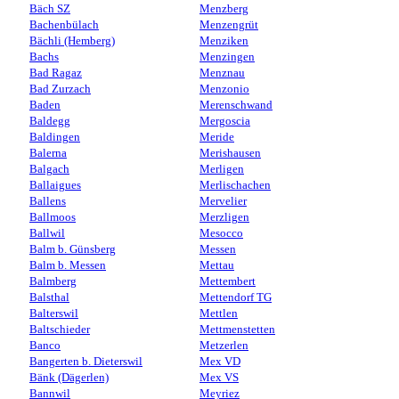
Bäch SZ
Menzberg
Bachenbülach
Menzengrüt
Bächli (Hemberg)
Menziken
Bachs
Menzingen
Bad Ragaz
Menznau
Bad Zurzach
Menzonio
Baden
Merenschwand
Baldegg
Mergoscia
Baldingen
Meride
Balerna
Merishausen
Balgach
Merligen
Ballaigues
Merlischachen
Ballens
Mervelier
Ballmoos
Merzligen
Ballwil
Mesocco
Balm b. Günsberg
Messen
Balm b. Messen
Mettau
Balmberg
Mettembert
Balsthal
Mettendorf TG
Balterswil
Mettlen
Baltschieder
Mettmenstetten
Banco
Metzerlen
Bangerten b. Dieterswil
Mex VD
Bänk (Dägerlen)
Mex VS
Bannwil
Meyriez