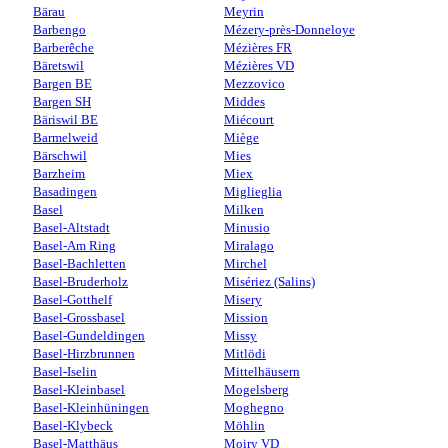
Bärau
Meyrin
Barbengo
Mézery-près-Donneloye
Barberêche
Mézières FR
Bäretswil
Mézières VD
Bargen BE
Mezzovico
Bargen SH
Middes
Bäriswil BE
Miécourt
Barmelweid
Miège
Bärschwil
Mies
Barzheim
Miex
Basadingen
Miglieglia
Basel
Milken
Basel-Altstadt
Minusio
Basel-Am Ring
Miralago
Basel-Bachletten
Mirchel
Basel-Bruderholz
Misériez (Salins)
Basel-Gotthelf
Misery
Basel-Grossbasel
Mission
Basel-Gundeldingen
Missy
Basel-Hirzbrunnen
Mitlödi
Basel-Iselin
Mittelhäusern
Basel-Kleinbasel
Mogelsberg
Basel-Kleinhüningen
Moghegno
Basel-Klybeck
Möhlin
Basel-Matthäus
Moiry VD