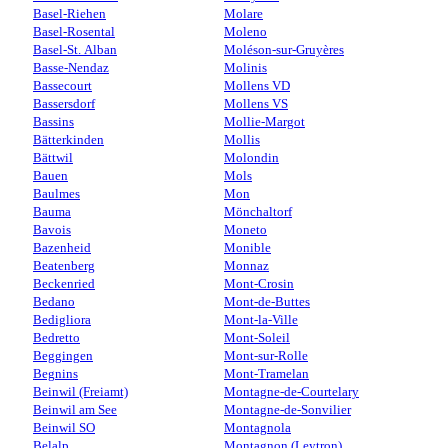
Basel-Riehen
Molare
Basel-Rosental
Moleno
Basel-St. Alban
Moléson-sur-Gruyères
Basse-Nendaz
Molinis
Bassecourt
Mollens VD
Bassersdorf
Mollens VS
Bassins
Mollie-Margot
Bätterkinden
Mollis
Bättwil
Molondin
Bauen
Mols
Baulmes
Mon
Bauma
Mönchaltorf
Bavois
Moneto
Bazenheid
Monible
Beatenberg
Monnaz
Beckenried
Mont-Crosin
Bedano
Mont-de-Buttes
Bedigliora
Mont-la-Ville
Bedretto
Mont-Soleil
Beggingen
Mont-sur-Rolle
Begnins
Mont-Tramelan
Beinwil (Freiamt)
Montagne-de-Courtelary
Beinwil am See
Montagne-de-Sonvilier
Beinwil SO
Montagnola
Belalp
Montagnon (Leytron)