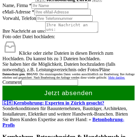
Name, Firma
*
eMail-Adresse
*
Vorwahl, Telefon
Ihre Nachricht an uns:
Foto oder Datei hochladen:
Klicke oder ziehe Dateien in diesen Bereich zum
Hochladen.
Du kannst bis zu 3 Dateien hochladen.
Sie haben hier die Möglichkeit, Dateien hochzuladen (falls
notwendig), z.B. Leistungsverzeichnis oder Fotos/Pläne
Datenschutz gem. DSGVO
: Die einzutragenden Daten werden ausschließlich zur Bearbeitung Ihre Anfrage
erhoben und gespeichert. Nach Bearbeitung der Anfrage werden diese wieder gelöscht.
Mehr darüber.
Comment
Jetzt absenden
🇨🇭 Kernbohrung: Experten in Zürich gesucht?
Sonderkonditionen für Bauunternehmen, Bauträger, Architekten,
Installateure, Elektriker und weitere Handwerk-Branchen. Bieten
Sie Ihren Kunden Expertise aus einer Hand: »
Betonbohrung-
Profis
Kernbohren, Betonschneiden & Handabbruch in