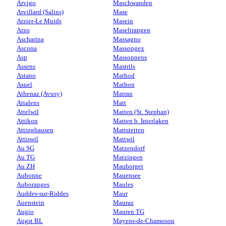
Arvigo
Maschwanden
Arvillard (Salins)
Mase
Arzier-Le Muids
Masein
Arzo
Maseltrangen
Ascharina
Massagno
Ascona
Massongex
Asp
Massonnens
Assens
Mastrils
Astano
Mathod
Asuel
Mathon
Athenaz (Avusy)
Matran
Attalens
Matt
Attelwil
Matten (St. Stephan)
Attikon
Matten b. Interlaken
Attinghausen
Mattstetten
Attiswil
Mattwil
Au SG
Matzendorf
Au TG
Matzingen
Au ZH
Mauborget
Aubonne
Mauensee
Auboranges
Maules
Auddes-sur-Riddes
Maur
Auenstein
Mauraz
Augio
Mauren TG
Augst BL
Mayens-de-Chamoson