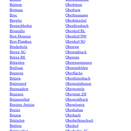
Brittern
Oberbüren
Brittnau
Oberburg
Broc
Oberbussnang
Broglio
Oberbütschel
Bronschhofen
Oberdiessbach
Brontallo
Oberdorf BL
Brot-Dessous
Oberdorf NW
Brot-Plamboz
Oberdorf SO
Bruderholz
Oberegg
Brugg AG
Oberembrach
Brügg BE
Oberems
Brügglen
Oberengstringen
Brülisau
Oberentfelden
Brunegg
Oberflachs
Brünig
Oberfrittenbach
Brünisried
Obergerlafingen
Brunnadern
Obergesteln
Brunnen
Oberglatt ZH
Brunnenthal
Obergoldbach
Brusino Arsizio
Obergösgen
Brusio
Oberhallau
Bruson
Oberhasli
Brüttelen
Oberhelfenschwil
Brütten
Oberhof
Brüttisellen
Oberhofen AG