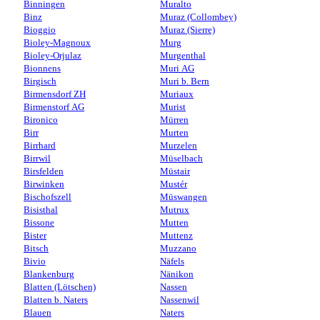
Binningen
Muralto
Binz
Muraz (Collombey)
Bioggio
Muraz (Sierre)
Bioley-Magnoux
Murg
Bioley-Orjulaz
Murgenthal
Bionnens
Muri AG
Birgisch
Muri b. Bern
Birmensdorf ZH
Muriaux
Birmenstorf AG
Murist
Bironico
Mürren
Birr
Murten
Birrhard
Murzelen
Birrwil
Müselbach
Birsfelden
Müstair
Birwinken
Mustér
Bischofszell
Müswangen
Bisisthal
Mutrux
Bissone
Mutten
Bister
Muttenz
Bitsch
Muzzano
Bivio
Näfels
Blankenburg
Nänikon
Blatten (Lötschen)
Nassen
Blatten b. Naters
Nassenwil
Blauen
Naters