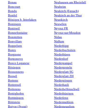
Bonau
Neuhausen am Rheinfall
Boncourt
Neuheim
Bondo
Neukirch (Egnach)
Bonfol
Neukirch an der Thur
Bönigen b. Interlaken
Neunkirch
Boningen
Neuwilen
Boniswil
Neyruz FR
Bonnefontaine
Neyruz-sur-Moudon
Bonstetten
Nidau
Bonvillars
Nidfurn
Boppelsen
Niederbipp
Borex
Niederbuchsiten
Borgnone
Niederbüren
Borgonovo
Niederdorf
Bosco Luganese
Niedergampel
Bösingen
Niedergesteln
Bossonnens
Niederglatt SG
Boswil
Niederglatt ZH
Bottens
Niedergösgen
Bottenwil
Niederhasli
Botterens
Niederhelfenschwil
Bottighofen
Niederhünigen
Bottmingen
Niederlenz
Böttstein
Niedermuhlern
Botyre (Ayent)
Niederneunforn