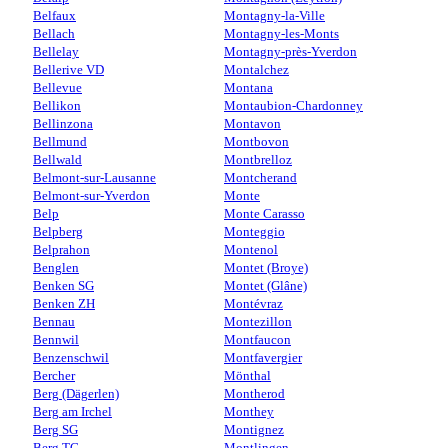
Belfaux
Montagny-la-Ville
Bellach
Montagny-les-Monts
Bellelay
Montagny-près-Yverdon
Bellerive VD
Montalchez
Bellevue
Montana
Bellikon
Montaubion-Chardonney
Bellinzona
Montavon
Bellmund
Montbovon
Bellwald
Montbrelloz
Belmont-sur-Lausanne
Montcherand
Belmont-sur-Yverdon
Monte
Belp
Monte Carasso
Belpberg
Monteggio
Belprahon
Montenol
Benglen
Montet (Broye)
Benken SG
Montet (Glâne)
Benken ZH
Montévraz
Bennau
Montezillon
Bennwil
Montfaucon
Benzenschwil
Montfavergier
Bercher
Mönthal
Berg (Dägerlen)
Montherod
Berg am Irchel
Monthey
Berg SG
Montignez
Berg TG
Montlingen