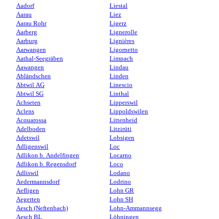
Aadorf
Liestal
Aarau
Liez
Aarau Rohr
Ligerz
Aarberg
Lignerolle
Aarburg
Lignières
Aarwangen
Ligornetto
Aathal-Seegräben
Limpach
Aawangen
Lindau
Abländschen
Linden
Abtwil AG
Linescio
Abtwil SG
Linthal
Achseten
Lipperswil
Aclens
Lippoldswilen
Acquarossa
Littenheid
Adelboden
Litzirüti
Adetswil
Lobsigen
Adligenswil
Loc
Adlikon b. Andelfingen
Locarno
Adlikon b. Regensdorf
Loco
Adliswil
Lodano
Aedermannsdorf
Lodrino
Aefligen
Lohn GR
Aegerten
Lohn SH
Aesch (Neftenbach)
Lohn-Ammannsegg
Aesch BL
Löhningen