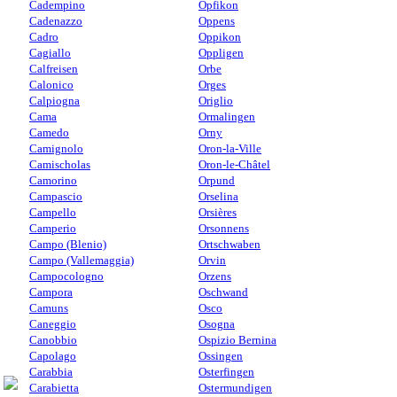
Cadempino
Opfikon
Cadenazzo
Oppens
Cadro
Oppikon
Cagiallo
Oppligen
Calfreisen
Orbe
Calonico
Orges
Calpiogna
Origlio
Cama
Ormalingen
Camedo
Orny
Camignolo
Oron-la-Ville
Camischolas
Oron-le-Châtel
Camorino
Orpund
Campascio
Orselina
Campello
Orsières
Camperio
Orsonnens
Campo (Blenio)
Ortschwaben
Campo (Vallemaggia)
Orvin
Campocologno
Orzens
Campora
Oschwand
Camuns
Osco
Caneggio
Osogna
Canobbio
Ospizio Bernina
Capolago
Ossingen
Carabbia
Osterfingen
Carabietta
Ostermundigen