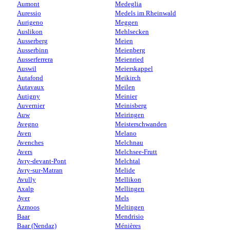
Aumont
Medeglia
Auressio
Medels im Rheinwald
Aurigeno
Meggen
Auslikon
Mehlsecken
Ausserberg
Meien
Ausserbinn
Meienberg
Ausserferrera
Meienried
Auswil
Meierskappel
Autafond
Meikirch
Autavaux
Meilen
Autigny
Meinier
Auvernier
Meinisberg
Auw
Meiringen
Avegno
Meisterschwanden
Aven
Melano
Avenches
Melchnau
Avers
Melchsee-Frutt
Avry-devant-Pont
Melchtal
Avry-sur-Matran
Melide
Avully
Mellikon
Axalp
Mellingen
Ayer
Mels
Azmoos
Meltingen
Baar
Mendrisio
Baar (Nendaz)
Ménières