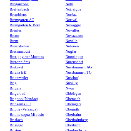
Breganzona
Nohl
Breitenbach
Noiraigue
Bremblens
Noréaz
Bremgarten AG
Nottwil
Bremgarten b. Bern
Novaggio
Brenles
Novalles
Breno
Novazzano
Brent
Noville
Brenzikofen
Nufenen
Bressaucourt
Nuglar
Bretigny-sur-Morrens
Nunningen
Bretonnières
Nürensdorf
Bretzwil
Nussbaumen AG
Brienz BE
Nussbaumen TG
Brienzwiler
Nusshof
Brig
Nuvilly
Brigels
Nyon
Brigerbad
Obbürgen
Brignon (Nendaz)
Oberaach
Brinzauls GR
Oberägeri
Brione (Verzasca)
Oberarth
Brione sopra Minusio
Oberbalm
Brislach
Oberbalmberg
Brissago
Oberbipp
Bristen
Oberbuchsiten