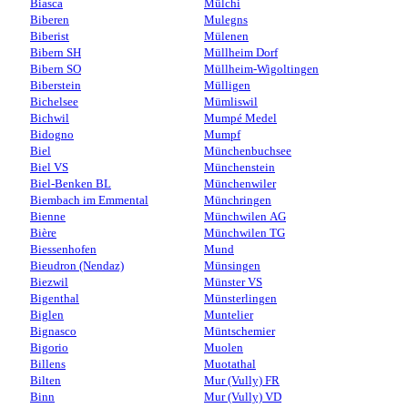
Biasca
Mülchi
Biberen
Mulegns
Biberist
Mülenen
Bibern SH
Müllheim Dorf
Bibern SO
Müllheim-Wigoltingen
Biberstein
Mülligen
Bichelsee
Mümliswil
Bichwil
Mumpé Medel
Bidogno
Mumpf
Biel
Münchenbuchsee
Biel VS
Münchenstein
Biel-Benken BL
Münchenwiler
Biembach im Emmental
Münchringen
Bienne
Münchwilen AG
Bière
Münchwilen TG
Biessenhofen
Mund
Bieudron (Nendaz)
Münsingen
Biezwil
Münster VS
Bigenthal
Münsterlingen
Biglen
Muntelier
Bignasco
Müntschemier
Bigorio
Muolen
Billens
Muotathal
Bilten
Mur (Vully) FR
Binn
Mur (Vully) VD