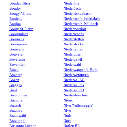
Boudevilliers
Niederönz
Boudry
Niederösch
Bougy-Villars
Niederrickenbach
Boulens
Niederried b. Interlaken
Bouloz
Niederried b. Kallnach
Bourg-St-Pierre
Niederrohrdorf
Bourguillon
Niederscherli
Bournens
Niederstetten
Bourrignon
Niederstocken
Boussens
Niederteufen
Bouveret
Niederurnen
Boveresse
Niederuzwil
Bovernier
Niederwald
Bowil
Niederwangen b. Bern
Bözberg
Niederweningen
Bözen
Niederwil AG
Braggio
Niederwil SG
Brail
Niederwil SO
Bramboden
Nierlet-les-Bois
Bramois
Niouc
Bratsch
Niva (Vallemaggia)
Braunau
Nivo
Braunwald
Nods
Bravuogn
Noës
Brè sopra Lugano
Noflen BE