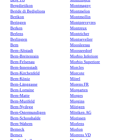
Bergdietikon
Montmagny
Beride di Bedigliora
Montmelon
Berikon
Montmollin
Beringen
Montpreveyres
Berken
Montreux
Berlens
Montricher
Berlingen
Montsevelier
Bern
Moosleerau
Bern-Altstadt
Moosseedorf
Bern-Breitenrain
Morbio Inferiore
Bern-Felsenau
Morbio Superiore
Bern-Innenstadt
Morcles
Bern-Kirchenfeld
Morcote
Bern-Köniz
Mörel
Bern-Länggasse
Morens FR
Bern-Lorraine
Morgarten
Bern-Matte
Morges
Bern-Murifeld
Morgins
Bern-Nydegg
Mörigen
Bern-Ostermundigen
Möriken AG
Bern-Schosshalde
Morissen
Bern-Wabern
Morlens
Berneck
Morlon
Bernex
Morrens VD