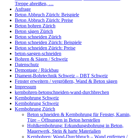
Treppe abreißen, …
Anfrage
Beton Abbruch Zürich: Beispiele
Beton Abbruch Zürich: Preise
Beton bohren Zürich
Beton sägen Zürich
Beton schneiden Zürich
Beton schneiden Zürich: Beispiele
Beton schneiden Zürich: Preise
beton-saegen-schneiden
Bohren & Sägen / Schweiz
Datenschutz
Demontage / Rückbau
Diament-Bohrtechnik Schweiz – DBT Schweiz
Fenster erweitern / vergrößern, Wand & Beton sägen
Impressum
kernbohren-betonschneiden-wand-durchbrechen
Kernbohrung Schweiz
Kernbohrung Schweiz
Kernbohrung Zürich
Beton schneiden & Kernbohrung für Fenster, Kamin,
Türe – Öffnungen in Beton herstellen
Hohlkernbohrung: Erkundungsbohrung in Beton,
Mauerwerk, Stein & harte Materialien
Kernbohren: Wand-Durchbruch – Wand entfernen /