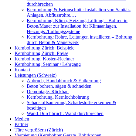
durchbrechen
Kernbohrung & Betonschnitt: Installation von Sanitär-
Anlagen, Abflussrohre,…
Kernbohrung: Klima, Heizung, Lüftung – Bohren in
Beton/Mauer zur Installation für Klimaanlagen,
Heizungs-/Lüftungssysteme
Kernbohrung: Rohre, Leitungen installieren – Bohrung
durch Beton & Mauerwerk
Kernbohrung Zürich: Beispiele
Kernbohrung Zürich: Preise
Kernbohrung: Kosten-Rechner
Kernbohrung: Seminar / Lehrgang
Kontakt
Leistungen (Schweiz)
Abbruch, Handabbruch & Entkernung
Beton bohren, sägen & schneiden
Demontage, Rückbau
Kernbohrung, Kernlochbohrung
Schadstoffsanierung: Schadestoffe erkennen &
beseitigen
Wand-Durchbruch: Wand durchbrechen
Medien
Partner
Türe vergrößern (Zürich)
Vermietung (Kernbohrer-Geräte, Bohrkronen