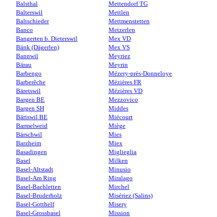
Balsthal
Mettendorf TG
Balterswil
Mettlen
Baltschieder
Mettmenstetten
Banco
Metzerlen
Bangerten b. Dieterswil
Mex VD
Bänk (Dägerlen)
Mex VS
Bannwil
Meyriez
Bärau
Meyrin
Barbengo
Mézery-près-Donneloye
Barberêche
Mézières FR
Bäretswil
Mézières VD
Bargen BE
Mezzovico
Bargen SH
Middes
Bäriswil BE
Miécourt
Barmelweid
Miège
Bärschwil
Mies
Barzheim
Miex
Basadingen
Miglieglia
Basel
Milken
Basel-Altstadt
Minusio
Basel-Am Ring
Miralago
Basel-Bachletten
Mirchel
Basel-Bruderholz
Misériez (Salins)
Basel-Gotthelf
Misery
Basel-Grossbasel
Mission