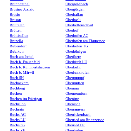
Brunnenthal
Obergoldbach
Brusino Arsizio
Obergösgen
Brusio
Oberhallau
Bruson
Oberhasli
Brüttelen
Oberhelfenschwil
Brütten
Oberhof
Brüttisellen
Oberhofen AG
Bruzella
Oberhofen am Thunersee
Bubendorf
Oberhofen TG
Bubikon
Oberhünigen
Buch am Irchel
Oberiberg
Buch b. Frauenfeld
Oberkirch LU
Buch b. Kümmertshausen
Oberkulm
Buch b. Märwil
Oberlunkhofen
Buch SH
Obermumpf
Buchackern
Obermutten
Buchberg
Obernau
Buchen
Oberneunforn
Buchen im Prättigau
Oberönz
Buchillon
Oberösch
Buchrain
Oberramsern
Buchs AG
Oberrickenbach
Buchs LU
Oberried am Brienzersee
Buchs SG
Oberried FR
Buchs ZH
Oberrieden