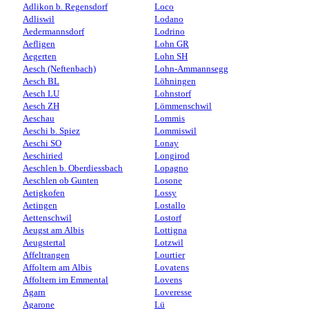
Adlikon b. Regensdorf
Loco
Adliswil
Lodano
Aedermannsdorf
Lodrino
Aefligen
Lohn GR
Aegerten
Lohn SH
Aesch (Neftenbach)
Lohn-Ammannsegg
Aesch BL
Löhningen
Aesch LU
Lohnstorf
Aesch ZH
Lömmenschwil
Aeschau
Lommis
Aeschi b. Spiez
Lommiswil
Aeschi SO
Lonay
Aeschiried
Longirod
Aeschlen b. Oberdiessbach
Lopagno
Aeschlen ob Gunten
Losone
Aetigkofen
Lossy
Aetingen
Lostallo
Aettenschwil
Lostorf
Aeugst am Albis
Lottigna
Aeugstertal
Lotzwil
Affeltrangen
Lourtier
Affoltern am Albis
Lovatens
Affoltern im Emmental
Lovens
Agarn
Loveresse
Agarone
Lü