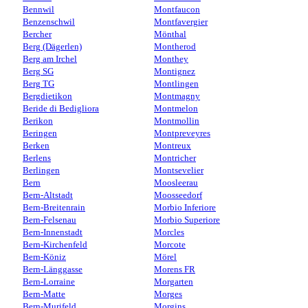
Bennwil
Montfaucon
Benzenschwil
Montfavergier
Bercher
Mönthal
Berg (Dägerlen)
Montherod
Berg am Irchel
Monthey
Berg SG
Montignez
Berg TG
Montlingen
Bergdietikon
Montmagny
Beride di Bedigliora
Montmelon
Berikon
Montmollin
Beringen
Montpreveyres
Berken
Montreux
Berlens
Montricher
Berlingen
Montsevelier
Bern
Moosleerau
Bern-Altstadt
Moosseedorf
Bern-Breitenrain
Morbio Inferiore
Bern-Felsenau
Morbio Superiore
Bern-Innenstadt
Morcles
Bern-Kirchenfeld
Morcote
Bern-Köniz
Mörel
Bern-Länggasse
Morens FR
Bern-Lorraine
Morgarten
Bern-Matte
Morges
Bern-Murifeld
Morgins