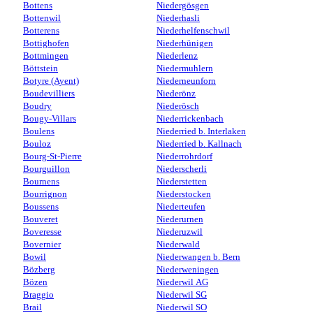
Bottens
Niedergösgen
Bottenwil
Niederhasli
Botterens
Niederhelfenschwil
Bottighofen
Niederhünigen
Bottmingen
Niederlenz
Böttstein
Niedermuhlern
Botyre (Ayent)
Niederneunforn
Boudevilliers
Niederönz
Boudry
Niederösch
Bougy-Villars
Niederrickenbach
Boulens
Niederried b. Interlaken
Bouloz
Niederried b. Kallnach
Bourg-St-Pierre
Niederrohrdorf
Bourguillon
Niederscherli
Bournens
Niederstetten
Bourrignon
Niederstocken
Boussens
Niederteufen
Bouveret
Niederurnen
Boveresse
Niederuzwil
Bovernier
Niederwald
Bowil
Niederwangen b. Bern
Bözberg
Niederweningen
Bözen
Niederwil AG
Braggio
Niederwil SG
Brail
Niederwil SO