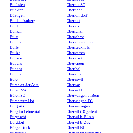
Büchslen
Oberriet SG
Buckten
Oberrindal
Büetigen
Oberrohrdorf
Bühl b. Aarberg
Oberrüti
Bühler
Obersaxen
Buhwil
Oberschan
Buix
Oberschrot
Bülach
Oberstammheim
Bulle
Obersteckholz
Bullet
Oberstetten
Bünzen
Oberstocken
Buochs
Oberterzen
Buonas
Oberthal
Bürchen
Oberurnen
Bure
Oberuzwil
Büren an der Aare
Obervaz
Büren NW
Oberwald
Büren SO
Oberwangen b. Bern
Büren zum Hof
Oberwangen TG
Burg AG
Oberweningen
Burg im Leimental
Oberwil (Dägerlen)
Burgäschi
Oberwil b. Büren
Burgdorf
Oberwil b. Zug
Bürgenstock
Oberwil BL
Burgistein
Oberwil im Simmental