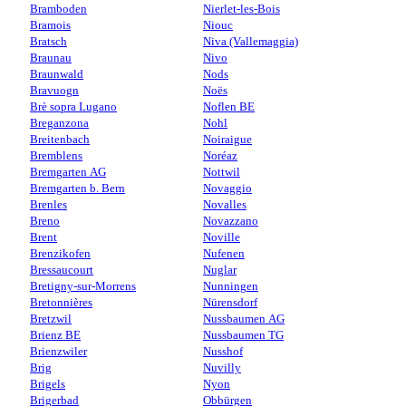
Bramboden
Nierlet-les-Bois
Bramois
Niouc
Bratsch
Niva (Vallemaggia)
Braunau
Nivo
Braunwald
Nods
Bravuogn
Noës
Brè sopra Lugano
Noflen BE
Breganzona
Nohl
Breitenbach
Noiraigue
Bremblens
Noréaz
Bremgarten AG
Nottwil
Bremgarten b. Bern
Novaggio
Brenles
Novalles
Breno
Novazzano
Brent
Noville
Brenzikofen
Nufenen
Bressaucourt
Nuglar
Bretigny-sur-Morrens
Nunningen
Bretonnières
Nürensdorf
Bretzwil
Nussbaumen AG
Brienz BE
Nussbaumen TG
Brienzwiler
Nusshof
Brig
Nuvilly
Brigels
Nyon
Brigerbad
Obbürgen