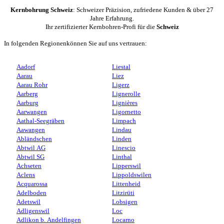
Kernbohrung Schweiz
: Schweizer Präzision, zufriedene Kunden & über 27
Jahre Erfahrung.
Ihr zertifizierter Kernbohren-Profi für die
Schweiz
In folgenden Regionenkönnen Sie auf uns vertrauen:
Aadorf
Liestal
Aarau
Liez
Aarau Rohr
Ligerz
Aarberg
Lignerolle
Aarburg
Lignières
Aarwangen
Ligornetto
Aathal-Seegräben
Limpach
Aawangen
Lindau
Abländschen
Linden
Abtwil AG
Linescio
Abtwil SG
Linthal
Achseten
Lipperswil
Aclens
Lippoldswilen
Acquarossa
Littenheid
Adelboden
Litzirüti
Adetswil
Lobsigen
Adligenswil
Loc
Adlikon b. Andelfingen
Locarno