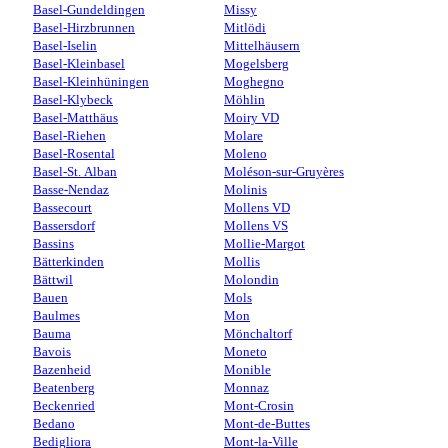
Basel-Gundeldingen
Missy
Basel-Hirzbrunnen
Mitlödi
Basel-Iselin
Mittelhäusern
Basel-Kleinbasel
Mogelsberg
Basel-Kleinhüningen
Moghegno
Basel-Klybeck
Möhlin
Basel-Matthäus
Moiry VD
Basel-Riehen
Molare
Basel-Rosental
Moleno
Basel-St. Alban
Moléson-sur-Gruyères
Basse-Nendaz
Molinis
Bassecourt
Mollens VD
Bassersdorf
Mollens VS
Bassins
Mollie-Margot
Bätterkinden
Mollis
Bättwil
Molondin
Bauen
Mols
Baulmes
Mon
Bauma
Mönchaltorf
Bavois
Moneto
Bazenheid
Monible
Beatenberg
Monnaz
Beckenried
Mont-Crosin
Bedano
Mont-de-Buttes
Bedigliora
Mont-la-Ville