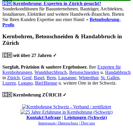
🇨🇭 Kernbohrung: Experten in Zürich gesucht?
Sonderkonditionen für Bauunternehmen, Bauträger, Architekten,
Installateure, Elektriker und weitere Handwerk-Branchen. Bieten
Sie Ihren Kunden Expertise aus einer Hand: »
Betonbohrung-
Profis
Kernbohren, Betonschneiden & Handabbruch in
Zürich
🇨🇭 seit über 27 Jahren ✓
Sorgfalt, Präzision & saubere Ergebnisser.
Ihre
Experten für
Kernbohrungen
,
Wanddurchbruch
,
Betonschneiden
u.
Handabbruch
in
Zürich
,
Genf
,
Basel
,
Bern
,
Lausanne
,
Winterthur
,
St. Gallen
,
Luzern
,
Lugano
,
Biel/Bienne
u. weitere Orte in der Schweiz.
🇨🇭 Kernbohrung ZÜRICH ✓
Kontakt/Anfrage
|
Leistungen (Schweiz)
Impressum |
Datenschutz |
Über uns