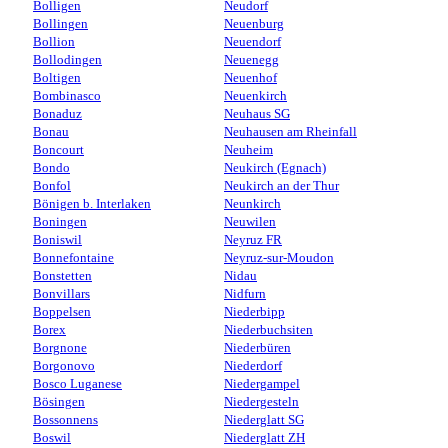
Bolligen
Neudorf
Bollingen
Neuenburg
Bollion
Neuendorf
Bollodingen
Neuenegg
Boltigen
Neuenhof
Bombinasco
Neuenkirch
Bonaduz
Neuhaus SG
Bonau
Neuhausen am Rheinfall
Boncourt
Neuheim
Bondo
Neukirch (Egnach)
Bonfol
Neukirch an der Thur
Bönigen b. Interlaken
Neunkirch
Boningen
Neuwilen
Boniswil
Neyruz FR
Bonnefontaine
Neyruz-sur-Moudon
Bonstetten
Nidau
Bonvillars
Nidfurn
Boppelsen
Niederbipp
Borex
Niederbuchsiten
Borgnone
Niederbüren
Borgonovo
Niederdorf
Bosco Luganese
Niedergampel
Bösingen
Niedergesteln
Bossonnens
Niederglatt SG
Boswil
Niederglatt ZH