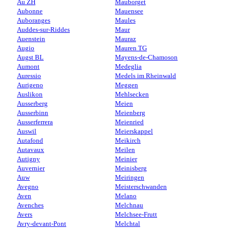
Au ZH
Mauborget
Aubonne
Mauensee
Auboranges
Maules
Auddes-sur-Riddes
Maur
Auenstein
Mauraz
Augio
Mauren TG
Augst BL
Mayens-de-Chamoson
Aumont
Medeglia
Auressio
Medels im Rheinwald
Aurigeno
Meggen
Auslikon
Mehlsecken
Ausserberg
Meien
Ausserbinn
Meienberg
Ausserferrera
Meienried
Auswil
Meierskappel
Autafond
Meikirch
Autavaux
Meilen
Autigny
Meinier
Auvernier
Meinisberg
Auw
Meiringen
Avegno
Meisterschwanden
Aven
Melano
Avenches
Melchnau
Avers
Melchsee-Frutt
Avry-devant-Pont
Melchtal