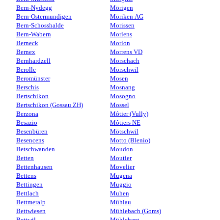
Bern-Nydegg
Mörigen
Bern-Ostermundigen
Möriken AG
Bern-Schosshalde
Morissen
Bern-Wabern
Morlens
Berneck
Morlon
Bernex
Morrens VD
Bernhardzell
Morschach
Berolle
Mörschwil
Beromünster
Mosen
Berschis
Mosnang
Bertschikon
Mosogno
Bertschikon (Gossau ZH)
Mossel
Berzona
Môtier (Vully)
Besazio
Môtiers NE
Besenbüren
Mötschwil
Besencens
Motto (Blenio)
Betschwanden
Moudon
Betten
Moutier
Bettenhausen
Movelier
Bettens
Mugena
Bettingen
Muggio
Bettlach
Muhen
Bettmeralp
Mühlau
Bettwiesen
Mühlebach (Goms)
Bettwil
Mühleberg