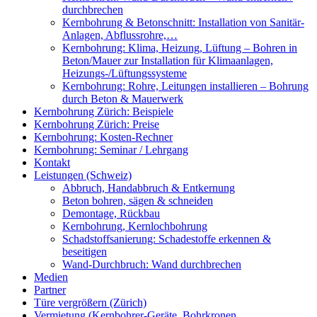
durchbrechen
Kernbohrung & Betonschnitt: Installation von Sanitär-
Anlagen, Abflussrohre,…
Kernbohrung: Klima, Heizung, Lüftung – Bohren in
Beton/Mauer zur Installation für Klimaanlagen,
Heizungs-/Lüftungssysteme
Kernbohrung: Rohre, Leitungen installieren – Bohrung
durch Beton & Mauerwerk
Kernbohrung Zürich: Beispiele
Kernbohrung Zürich: Preise
Kernbohrung: Kosten-Rechner
Kernbohrung: Seminar / Lehrgang
Kontakt
Leistungen (Schweiz)
Abbruch, Handabbruch & Entkernung
Beton bohren, sägen & schneiden
Demontage, Rückbau
Kernbohrung, Kernlochbohrung
Schadstoffsanierung: Schadestoffe erkennen &
beseitigen
Wand-Durchbruch: Wand durchbrechen
Medien
Partner
Türe vergrößern (Zürich)
Vermietung (Kernbohrer-Geräte, Bohrkronen