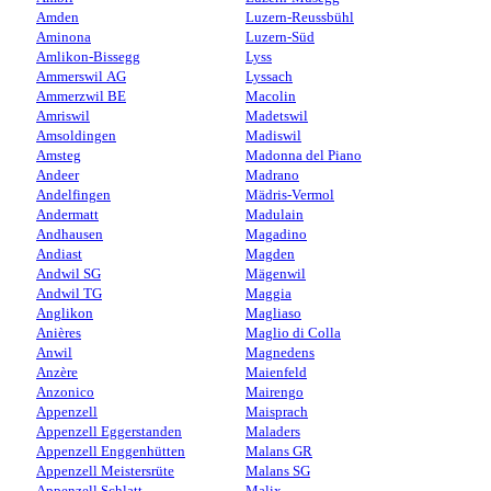
Amden
Luzern-Reussbühl
Aminona
Luzern-Süd
Amlikon-Bissegg
Lyss
Ammerswil AG
Lyssach
Ammerzwil BE
Macolin
Amriswil
Madetswil
Amsoldingen
Madiswil
Amsteg
Madonna del Piano
Andeer
Madrano
Andelfingen
Mädris-Vermol
Andermatt
Madulain
Andhausen
Magadino
Andiast
Magden
Andwil SG
Mägenwil
Andwil TG
Maggia
Anglikon
Magliaso
Anières
Maglio di Colla
Anwil
Magnedens
Anzère
Maienfeld
Anzonico
Mairengo
Appenzell
Maisprach
Appenzell Eggerstanden
Maladers
Appenzell Enggenhütten
Malans GR
Appenzell Meistersrüte
Malans SG
Appenzell Schlatt
Malix