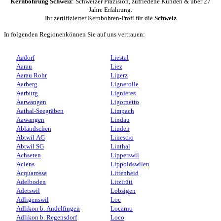
Kernbohrung Schweiz
: Schweizer Präzision, zufriedene Kunden & über 27
Jahre Erfahrung.
Ihr zertifizierter Kernbohren-Profi für die
Schweiz
In folgenden Regionenkönnen Sie auf uns vertrauen:
Aadorf
Liestal
Aarau
Liez
Aarau Rohr
Ligerz
Aarberg
Lignerolle
Aarburg
Lignières
Aarwangen
Ligornetto
Aathal-Seegräben
Limpach
Aawangen
Lindau
Abländschen
Linden
Abtwil AG
Linescio
Abtwil SG
Linthal
Achseten
Lipperswil
Aclens
Lippoldswilen
Acquarossa
Littenheid
Adelboden
Litzirüti
Adetswil
Lobsigen
Adligenswil
Loc
Adlikon b. Andelfingen
Locarno
Adlikon b. Regensdorf
Loco