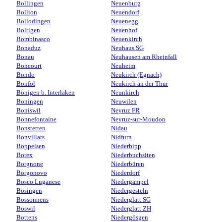
Bollingen
Neuenburg
Bollion
Neuendorf
Bollodingen
Neuenegg
Boltigen
Neuenhof
Bombinasco
Neuenkirch
Bonaduz
Neuhaus SG
Bonau
Neuhausen am Rheinfall
Boncourt
Neuheim
Bondo
Neukirch (Egnach)
Bonfol
Neukirch an der Thur
Bönigen b. Interlaken
Neunkirch
Boningen
Neuwilen
Boniswil
Neyruz FR
Bonnefontaine
Neyruz-sur-Moudon
Bonstetten
Nidau
Bonvillars
Nidfurn
Boppelsen
Niederbipp
Borex
Niederbuchsiten
Borgnone
Niederbüren
Borgonovo
Niederdorf
Bosco Luganese
Niedergampel
Bösingen
Niedergesteln
Bossonnens
Niederglatt SG
Boswil
Niederglatt ZH
Bottens
Niedergösgen