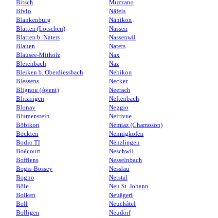
Bitsch
Muzzano
Bivio
Näfels
Blankenburg
Nänikon
Blatten (Lötschen)
Nassen
Blatten b. Naters
Nassenwil
Blauen
Naters
Blausee-Mitholz
Nax
Bleienbach
Naz
Bleiken b. Oberdiessbach
Nebikon
Blessens
Necker
Blignou (Ayent)
Neerach
Blitzingen
Neftenbach
Blonay
Neggio
Blumenstein
Neirivue
Böbikon
Némiaz (Chamoson)
Böckten
Nennigkofen
Bodio TI
Nenzlingen
Boécourt
Neschwil
Bofflens
Nesselnbach
Bogis-Bossey
Nesslau
Bogno
Netstal
Bôle
Neu St. Johann
Bolken
Neuägeri
Boll
Neuchâtel
Bolligen
Neudorf