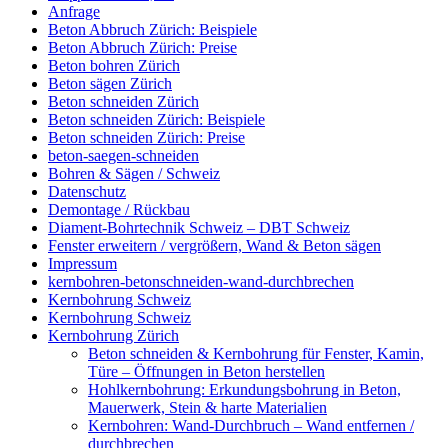
Anfrage
Beton Abbruch Zürich: Beispiele
Beton Abbruch Zürich: Preise
Beton bohren Zürich
Beton sägen Zürich
Beton schneiden Zürich
Beton schneiden Zürich: Beispiele
Beton schneiden Zürich: Preise
beton-saegen-schneiden
Bohren & Sägen / Schweiz
Datenschutz
Demontage / Rückbau
Diament-Bohrtechnik Schweiz – DBT Schweiz
Fenster erweitern / vergrößern, Wand & Beton sägen
Impressum
kernbohren-betonschneiden-wand-durchbrechen
Kernbohrung Schweiz
Kernbohrung Schweiz
Kernbohrung Zürich
Beton schneiden & Kernbohrung für Fenster, Kamin,
Türe – Öffnungen in Beton herstellen
Hohlkernbohrung: Erkundungsbohrung in Beton,
Mauerwerk, Stein & harte Materialien
Kernbohren: Wand-Durchbruch – Wand entfernen /
durchbrechen