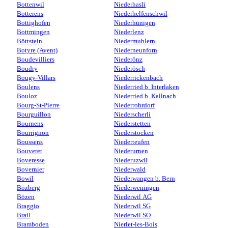
Bottenwil
Niederhasli
Botterens
Niederhelfenschwil
Bottighofen
Niederhünigen
Bottmingen
Niederlenz
Böttstein
Niedermuhlern
Botyre (Ayent)
Niederneunforn
Boudevilliers
Niederönz
Boudry
Niederösch
Bougy-Villars
Niederrickenbach
Boulens
Niederried b. Interlaken
Bouloz
Niederried b. Kallnach
Bourg-St-Pierre
Niederrohrdorf
Bourguillon
Niederscherli
Bournens
Niederstetten
Bourrignon
Niederstocken
Boussens
Niederteufen
Bouveret
Niederurnen
Boveresse
Niederuzwil
Bovernier
Niederwald
Bowil
Niederwangen b. Bern
Bözberg
Niederweningen
Bözen
Niederwil AG
Braggio
Niederwil SG
Brail
Niederwil SO
Bramboden
Nierlet-les-Bois