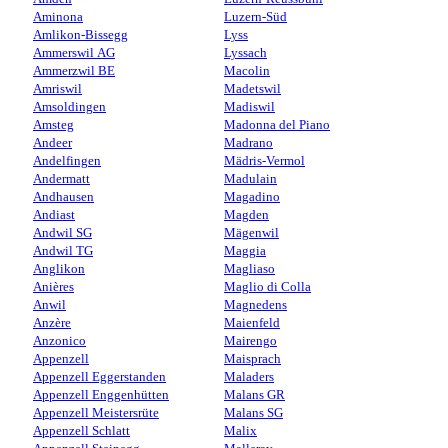
Aminona
Luzern-Süd
Amlikon-Bissegg
Lyss
Ammerswil AG
Lyssach
Ammerzwil BE
Macolin
Amriswil
Madetswil
Amsoldingen
Madiswil
Amsteg
Madonna del Piano
Andeer
Madrano
Andelfingen
Mädris-Vermol
Andermatt
Madulain
Andhausen
Magadino
Andiast
Magden
Andwil SG
Mägenwil
Andwil TG
Maggia
Anglikon
Magliaso
Anières
Maglio di Colla
Anwil
Magnedens
Anzère
Maienfeld
Anzonico
Mairengo
Appenzell
Maisprach
Appenzell Eggerstanden
Maladers
Appenzell Enggenhütten
Malans GR
Appenzell Meistersrüte
Malans SG
Appenzell Schlatt
Malix