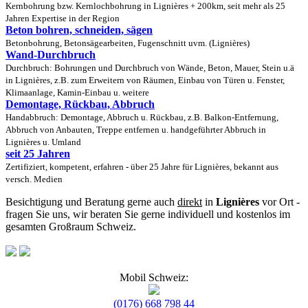
Kernbohrung bzw. Kernlochbohrung in Lignières + 200km, seit mehr als 25
Jahren Expertise in der Region
Beton bohren, schneiden, sägen
Betonbohrung, Betonsägearbeiten, Fugenschnitt uvm. (Lignières)
Wand-Durchbruch
Durchbruch: Bohrungen und Durchbruch von Wände, Beton, Mauer, Stein u.ä
in Lignières, z.B. zum Erweitern von Räumen, Einbau von Türen u. Fenster,
Klimaanlage, Kamin-Einbau u. weitere
Demontage, Rückbau, Abbruch
Handabbruch: Demontage, Abbruch u. Rückbau, z.B. Balkon-Entfernung,
Abbruch von Anbauten, Treppe entfernen u. handgeführter Abbruch in
Lignières u. Umland
seit 25 Jahren
Zertifiziert, kompetent, erfahren - über 25 Jahre für Lignières, bekannt aus
versch. Medien
Besichtigung und Beratung gerne auch
direkt
in
Lignières
vor Ort -
fragen Sie uns, wir beraten Sie gerne individuell und kostenlos im
gesamten Großraum Schweiz.
Mobil Schweiz:
(0176) 668 798 44