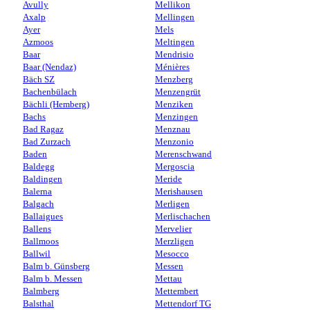
Avully
Mellikon
Axalp
Mellingen
Ayer
Mels
Azmoos
Meltingen
Baar
Mendrisio
Baar (Nendaz)
Ménières
Bäch SZ
Menzberg
Bachenbülach
Menzengrüt
Bächli (Hemberg)
Menziken
Bachs
Menzingen
Bad Ragaz
Menznau
Bad Zurzach
Menzonio
Baden
Merenschwand
Baldegg
Mergoscia
Baldingen
Meride
Balerna
Merishausen
Balgach
Merligen
Ballaigues
Merlischachen
Ballens
Mervelier
Ballmoos
Merzligen
Ballwil
Mesocco
Balm b. Günsberg
Messen
Balm b. Messen
Mettau
Balmberg
Mettembert
Balsthal
Mettendorf TG