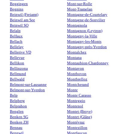
Beggingen
Mont-sur-Rolle
Begnins
Mont-Tramelan
Beinwil (Freiamt)
Montagne-de-Courtelary
Beinwil am See
Montagne-de-Sonvilier
Beinwil SO
Montagnola
Belalp
Montagnon (Leytron)
Belfaux
Montagny-la-Ville
Bellach
Montagny-les-Monts
Bellelay
Montagny-près-Yverdon
Bellerive VD
Montalchez
Bellevue
Montana
Bellikon
Montaubion-Chardonney
Bellinzona
Montavon
Bellmund
Montbovon
Bellwald
Montbrelloz
Belmont-sur-Lausanne
Montcherand
Belmont-sur-Yverdon
Monte
Belp
Monte Carasso
Belpberg
Monteggio
Belprahon
Montenol
Benglen
Montet (Broye)
Benken SG
Montet (Glâne)
Benken ZH
Montévraz
Bennau
Montezillon
Bennwil
Montfaucon