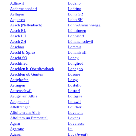
Adliswil
Lodano
Aedermannsdorf
Lodrino
Aefligen
Lohn GR
Aegerten
Lohn SH
Aesch (Neftenbach)
Lohn-Ammannsegg
Aesch BL
Löhningen
Aesch LU
Lohnstorf
Aesch ZH
Lömmenschwil
Aeschau
Lommis
Aeschi b. Spiez
Lommiswil
Aeschi SO
Lonay
Aeschiried
Longirod
Aeschlen b. Oberdiessbach
Lopagno
Aeschlen ob Gunten
Losone
Aetigkofen
Lossy
Aetingen
Lostallo
Aettenschwil
Lostorf
Aeugst am Albis
Lottigna
Aeugstertal
Lotzwil
Affeltrangen
Lourtier
Affoltern am Albis
Lovatens
Affoltern im Emmental
Lovens
Agarn
Loveresse
Agarone
Lü
Agasul
Luc (Ayent)