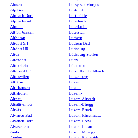
Alosen
Lussy-sur-Morges
Alp Grüm
Lustdorf
Alpnach Dorf
Lustmühle
Alpnachstad
Luterbach
Alpthal
Lüterkofen
Alt St. Johann
Lüterswil
Altbüron
Luthern
Altdorf SH
Luthern Bad
Altdorf UR
Lütisburg
Alten
Lütisburg Station
Altendorf
Lutry
Altenrhein
Lütschental
Alterswil FR
Lützelflüh-Goldbach
Alterswilen
Lutzenberg
Altikon
Luven
Altishausen
Luzein
Altishofen
Luzern-
Altnau
Luzern-Altstadt
Altstätten SG
Luzern-Biregg:
Altwis
Luzern-Bruch
Alvaneu Bad
Luzern-Hirschmatt:
Alvaneu Dorf
Luzern-Horw
Alvaschein
Luzern-Littau:
Ambrì
Luzern-Musegg
Amden
Luzern-Reussbühl