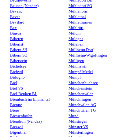
Beurnevésin
Mühledorf BE
Beuson (Nendaz)
Mühledorf SO
Bevaix
Mühlehorn
Bever
Mühlethal
Bévilard
Mühlethurnen
Bex
Mühlrüti
Biasca
Mülchi
Biberen
Mulegns
Biberist
Mülenen
Bibern SH
Müllheim Dorf
Bibern SO
Müllheim-Wigoltingen
Biberstein
Mülligen
Bichelsee
Mümliswil
Bichwil
Mumpé Medel
Bidogno
Mumpf
Biel
Münchenbuchsee
Biel VS
Münchenstein
Biel-Benken BL
Münchenwiler
Biembach im Emmental
Münchringen
Bienne
Münchwilen AG
Bière
Münchwilen TG
Biessenhofen
Mund
Bieudron (Nendaz)
Münsingen
Biezwil
Münster VS
Bigenthal
Münsterlingen