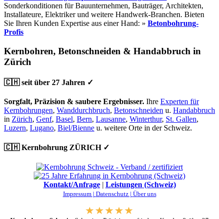
Sonderkonditionen für Bauunternehmen, Bauträger, Architekten,
Installateure, Elektriker und weitere Handwerk-Branchen. Bieten
Sie Ihren Kunden Expertise aus einer Hand: »
Betonbohrung-
Profis
Kernbohren, Betonschneiden & Handabbruch in
Zürich
🇨🇭 seit über 27 Jahren ✓
Sorgfalt, Präzision & saubere Ergebnisser.
Ihre
Experten für
Kernbohrungen
,
Wanddurchbruch
,
Betonschneiden
u.
Handabbruch
in
Zürich
,
Genf
,
Basel
,
Bern
,
Lausanne
,
Winterthur
,
St. Gallen
,
Luzern
,
Lugano
,
Biel/Bienne
u. weitere Orte in der Schweiz.
🇨🇭 Kernbohrung ZÜRICH ✓
Kontakt/Anfrage
|
Leistungen (Schweiz)
Impressum |
Datenschutz |
Über uns