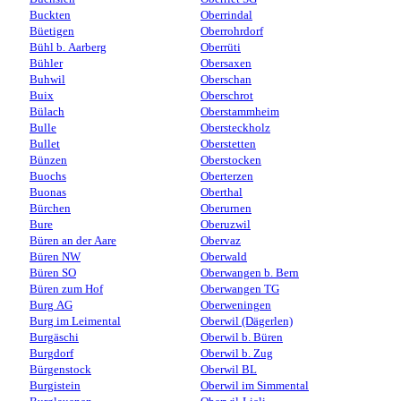
Buckten
Oberrindal
Büetigen
Oberrohrdorf
Bühl b. Aarberg
Oberrüti
Bühler
Obersaxen
Buhwil
Oberschan
Buix
Oberschrot
Bülach
Oberstammheim
Bulle
Obersteckholz
Bullet
Oberstetten
Bünzen
Oberstocken
Buochs
Oberterzen
Buonas
Oberthal
Bürchen
Oberurnen
Bure
Oberuzwil
Büren an der Aare
Obervaz
Büren NW
Oberwald
Büren SO
Oberwangen b. Bern
Büren zum Hof
Oberwangen TG
Burg AG
Oberweningen
Burg im Leimental
Oberwil (Dägerlen)
Burgäschi
Oberwil b. Büren
Burgdorf
Oberwil b. Zug
Bürgenstock
Oberwil BL
Burgistein
Oberwil im Simmental