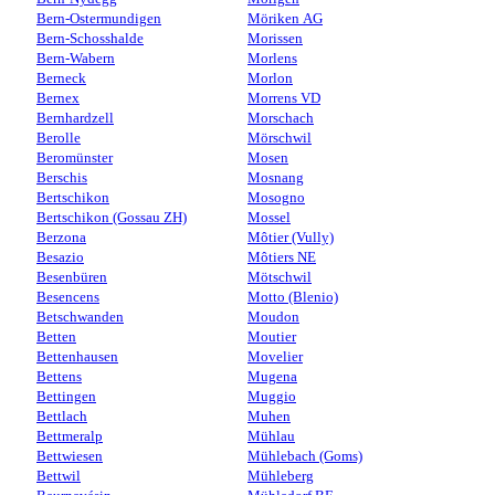
Bern-Ostermundigen
Möriken AG
Bern-Schosshalde
Morissen
Bern-Wabern
Morlens
Berneck
Morlon
Bernex
Morrens VD
Bernhardzell
Morschach
Berolle
Mörschwil
Beromünster
Mosen
Berschis
Mosnang
Bertschikon
Mosogno
Bertschikon (Gossau ZH)
Mossel
Berzona
Môtier (Vully)
Besazio
Môtiers NE
Besenbüren
Mötschwil
Besencens
Motto (Blenio)
Betschwanden
Moudon
Betten
Moutier
Bettenhausen
Movelier
Bettens
Mugena
Bettingen
Muggio
Bettlach
Muhen
Bettmeralp
Mühlau
Bettwiesen
Mühlebach (Goms)
Bettwil
Mühleberg