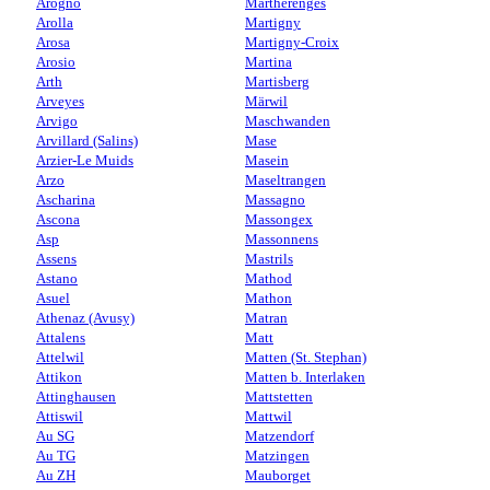
Arogno
Martherenges
Arolla
Martigny
Arosa
Martigny-Croix
Arosio
Martina
Arth
Martisberg
Arveyes
Märwil
Arvigo
Maschwanden
Arvillard (Salins)
Mase
Arzier-Le Muids
Masein
Arzo
Maseltrangen
Ascharina
Massagno
Ascona
Massongex
Asp
Massonnens
Assens
Mastrils
Astano
Mathod
Asuel
Mathon
Athenaz (Avusy)
Matran
Attalens
Matt
Attelwil
Matten (St. Stephan)
Attikon
Matten b. Interlaken
Attinghausen
Mattstetten
Attiswil
Mattwil
Au SG
Matzendorf
Au TG
Matzingen
Au ZH
Mauborget