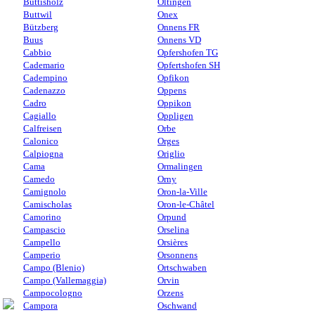
Buttisholz
Oltingen
Buttwil
Onex
Bützberg
Onnens FR
Buus
Onnens VD
Cabbio
Opfershofen TG
Cademario
Opfertshofen SH
Cadempino
Opfikon
Cadenazzo
Oppens
Cadro
Oppikon
Cagiallo
Oppligen
Calfreisen
Orbe
Calonico
Orges
Calpiogna
Origlio
Cama
Ormalingen
Camedo
Orny
Camignolo
Oron-la-Ville
Camischolas
Oron-le-Châtel
Camorino
Orpund
Campascio
Orselina
Campello
Orsières
Camperio
Orsonnens
Campo (Blenio)
Ortschwaben
Campo (Vallemaggia)
Orvin
Campocologno
Orzens
Campora
Oschwand