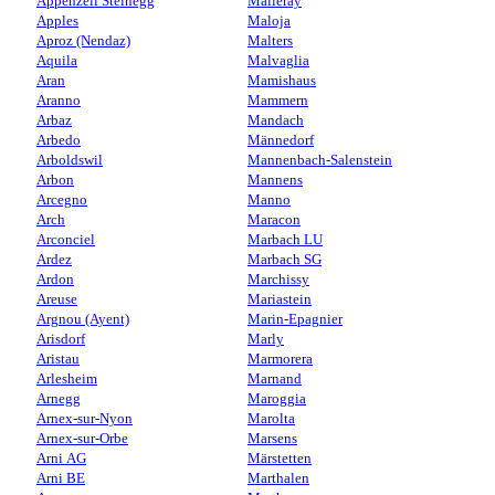
Appenzell Steinegg
Malleray
Apples
Maloja
Aproz (Nendaz)
Malters
Aquila
Malvaglia
Aran
Mamishaus
Aranno
Mammern
Arbaz
Mandach
Arbedo
Männedorf
Arboldswil
Mannenbach-Salenstein
Arbon
Mannens
Arcegno
Manno
Arch
Maracon
Arconciel
Marbach LU
Ardez
Marbach SG
Ardon
Marchissy
Areuse
Mariastein
Argnou (Ayent)
Marin-Epagnier
Arisdorf
Marly
Aristau
Marmorera
Arlesheim
Marnand
Arnegg
Maroggia
Arnex-sur-Nyon
Marolta
Arnex-sur-Orbe
Marsens
Arni AG
Märstetten
Arni BE
Marthalen