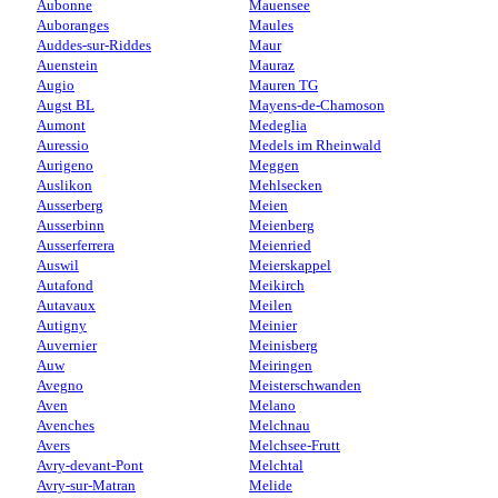
Aubonne
Mauensee
Auboranges
Maules
Auddes-sur-Riddes
Maur
Auenstein
Mauraz
Augio
Mauren TG
Augst BL
Mayens-de-Chamoson
Aumont
Medeglia
Auressio
Medels im Rheinwald
Aurigeno
Meggen
Auslikon
Mehlsecken
Ausserberg
Meien
Ausserbinn
Meienberg
Ausserferrera
Meienried
Auswil
Meierskappel
Autafond
Meikirch
Autavaux
Meilen
Autigny
Meinier
Auvernier
Meinisberg
Auw
Meiringen
Avegno
Meisterschwanden
Aven
Melano
Avenches
Melchnau
Avers
Melchsee-Frutt
Avry-devant-Pont
Melchtal
Avry-sur-Matran
Melide