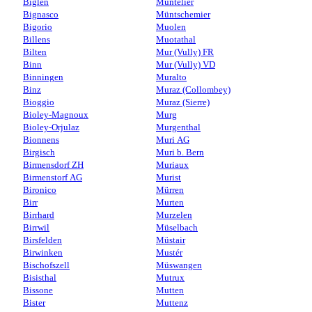
Biglen
Muntelier
Bignasco
Müntschemier
Bigorio
Muolen
Billens
Muotathal
Bilten
Mur (Vully) FR
Binn
Mur (Vully) VD
Binningen
Muralto
Binz
Muraz (Collombey)
Bioggio
Muraz (Sierre)
Bioley-Magnoux
Murg
Bioley-Orjulaz
Murgenthal
Bionnens
Muri AG
Birgisch
Muri b. Bern
Birmensdorf ZH
Muriaux
Birmenstorf AG
Murist
Bironico
Mürren
Birr
Murten
Birrhard
Murzelen
Birrwil
Müselbach
Birsfelden
Müstair
Birwinken
Mustér
Bischofszell
Müswangen
Bisisthal
Mutrux
Bissone
Mutten
Bister
Muttenz