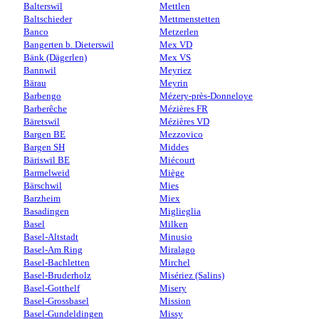
Balterswil
Mettlen
Baltschieder
Mettmenstetten
Banco
Metzerlen
Bangerten b. Dieterswil
Mex VD
Bänk (Dägerlen)
Mex VS
Bannwil
Meyriez
Bärau
Meyrin
Barbengo
Mézery-près-Donneloye
Barberêche
Mézières FR
Bäretswil
Mézières VD
Bargen BE
Mezzovico
Bargen SH
Middes
Bäriswil BE
Miécourt
Barmelweid
Miège
Bärschwil
Mies
Barzheim
Miex
Basadingen
Miglieglia
Basel
Milken
Basel-Altstadt
Minusio
Basel-Am Ring
Miralago
Basel-Bachletten
Mirchel
Basel-Bruderholz
Misériez (Salins)
Basel-Gotthelf
Misery
Basel-Grossbasel
Mission
Basel-Gundeldingen
Missy