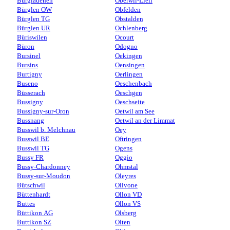
Burglauenen
Oberwil-Lieli
Bürglen OW
Obfelden
Bürglen TG
Obstalden
Bürglen UR
Ochlenberg
Büriswilen
Ocourt
Büron
Odogno
Bursinel
Oekingen
Bursins
Oensingen
Burtigny
Oerlingen
Buseno
Oeschenbach
Büsserach
Oeschgen
Bussigny
Oeschseite
Bussigny-sur-Oron
Oetwil am See
Bussnang
Oetwil an der Limmat
Busswil b. Melchnau
Oey
Busswil BE
Oftringen
Busswil TG
Ogens
Bussy FR
Oggio
Bussy-Chardonney
Ohmstal
Bussy-sur-Moudon
Oleyres
Bütschwil
Olivone
Büttenhardt
Ollon VD
Buttes
Ollon VS
Büttikon AG
Olsberg
Buttikon SZ
Olten