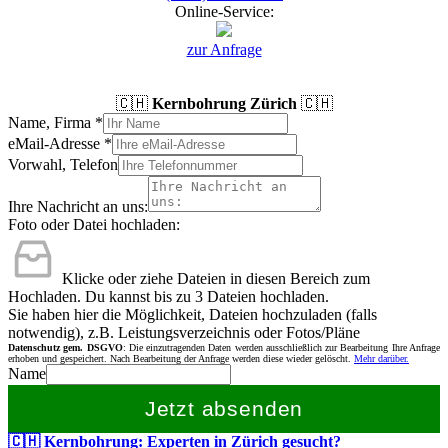
Online-Service:
zur Anfrage
🇨🇭
Kernbohrung Zürich
🇨🇭
Name, Firma
*
eMail-Adresse
*
Vorwahl, Telefon
Ihre Nachricht an uns:
Foto oder Datei hochladen:
Klicke oder ziehe Dateien in diesen Bereich zum
Hochladen.
Du kannst bis zu 3 Dateien hochladen.
Sie haben hier die Möglichkeit, Dateien hochzuladen (falls
notwendig), z.B. Leistungsverzeichnis oder Fotos/Pläne
Datenschutz gem. DSGVO
: Die einzutragenden Daten werden ausschließlich zur Bearbeitung Ihre Anfrage
erhoben und gespeichert. Nach Bearbeitung der Anfrage werden diese wieder gelöscht.
Mehr darüber.
Name
Jetzt absenden
🇨🇭 Kernbohrung: Experten in Zürich gesucht?