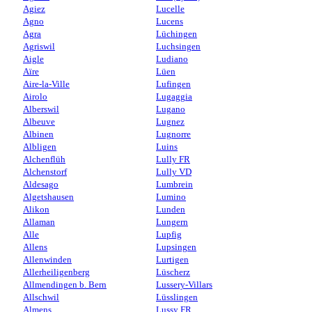
Agiez
Lucelle
Agno
Lucens
Agra
Lüchingen
Agriswil
Luchsingen
Aigle
Ludiano
Aïre
Lüen
Aire-la-Ville
Lufingen
Airolo
Lugaggia
Alberswil
Lugano
Albeuve
Lugnez
Albinen
Lugnorre
Albligen
Luins
Alchenflüh
Lully FR
Alchenstorf
Lully VD
Aldesago
Lumbrein
Algetshausen
Lumino
Alikon
Lunden
Allaman
Lungern
Alle
Lupfig
Allens
Lupsingen
Allenwinden
Lurtigen
Allerheiligenberg
Lüscherz
Allmendingen b. Bern
Lussery-Villars
Allschwil
Lüsslingen
Almens
Lussy FR