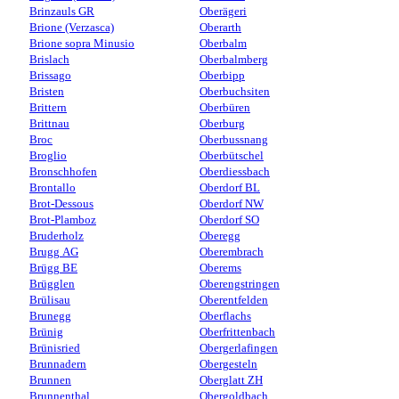
Brinzauls GR
Oberägeri
Brione (Verzasca)
Oberarth
Brione sopra Minusio
Oberbalm
Brislach
Oberbalmberg
Brissago
Oberbipp
Bristen
Oberbuchsiten
Brittern
Oberbüren
Brittnau
Oberburg
Broc
Oberbussnang
Broglio
Oberbütschel
Bronschhofen
Oberdiessbach
Brontallo
Oberdorf BL
Brot-Dessous
Oberdorf NW
Brot-Plamboz
Oberdorf SO
Bruderholz
Oberegg
Brugg AG
Oberembrach
Brügg BE
Oberems
Brügglen
Oberengstringen
Brülisau
Oberentfelden
Brunegg
Oberflachs
Brünig
Oberfrittenbach
Brünisried
Obergerlafingen
Brunnadern
Obergesteln
Brunnen
Oberglatt ZH
Brunnenthal
Obergoldbach