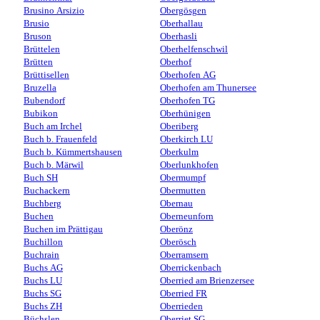
Brusino Arsizio
Obergösgen
Brusio
Oberhallau
Bruson
Oberhasli
Brüttelen
Oberhelfenschwil
Brütten
Oberhof
Brüttisellen
Oberhofen AG
Bruzella
Oberhofen am Thunersee
Bubendorf
Oberhofen TG
Bubikon
Oberhünigen
Buch am Irchel
Oberiberg
Buch b. Frauenfeld
Oberkirch LU
Buch b. Kümmertshausen
Oberkulm
Buch b. Märwil
Oberlunkhofen
Buch SH
Obermumpf
Buchackern
Obermutten
Buchberg
Obernau
Buchen
Oberneunforn
Buchen im Prättigau
Oberönz
Buchillon
Oberösch
Buchrain
Oberramsern
Buchs AG
Oberrickenbach
Buchs LU
Oberried am Brienzersee
Buchs SG
Oberried FR
Buchs ZH
Oberrieden
Büchslen
Oberriet SG