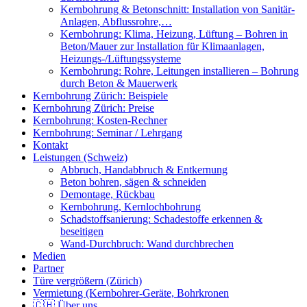
Kernbohrung & Betonschnitt: Installation von Sanitär-
Anlagen, Abflussrohre,…
Kernbohrung: Klima, Heizung, Lüftung – Bohren in
Beton/Mauer zur Installation für Klimaanlagen,
Heizungs-/Lüftungssysteme
Kernbohrung: Rohre, Leitungen installieren – Bohrung
durch Beton & Mauerwerk
Kernbohrung Zürich: Beispiele
Kernbohrung Zürich: Preise
Kernbohrung: Kosten-Rechner
Kernbohrung: Seminar / Lehrgang
Kontakt
Leistungen (Schweiz)
Abbruch, Handabbruch & Entkernung
Beton bohren, sägen & schneiden
Demontage, Rückbau
Kernbohrung, Kernlochbohrung
Schadstoffsanierung: Schadestoffe erkennen &
beseitigen
Wand-Durchbruch: Wand durchbrechen
Medien
Partner
Türe vergrößern (Zürich)
Vermietung (Kernbohrer-Geräte, Bohrkronen
🇨🇭 Über uns