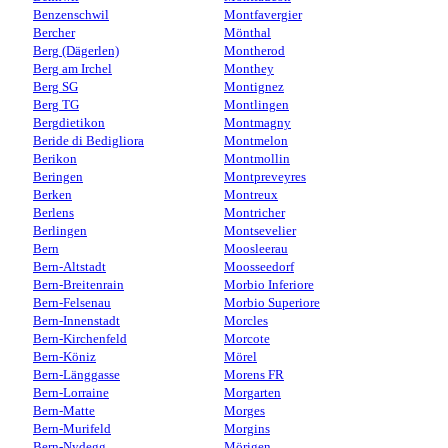
Benzenschwil
Montfavergier
Bercher
Mönthal
Berg (Dägerlen)
Montherod
Berg am Irchel
Monthey
Berg SG
Montignez
Berg TG
Montlingen
Bergdietikon
Montmagny
Beride di Bedigliora
Montmelon
Berikon
Montmollin
Beringen
Montpreveyres
Berken
Montreux
Berlens
Montricher
Berlingen
Montsevelier
Bern
Moosleerau
Bern-Altstadt
Moosseedorf
Bern-Breitenrain
Morbio Inferiore
Bern-Felsenau
Morbio Superiore
Bern-Innenstadt
Morcles
Bern-Kirchenfeld
Morcote
Bern-Köniz
Mörel
Bern-Länggasse
Morens FR
Bern-Lorraine
Morgarten
Bern-Matte
Morges
Bern-Murifeld
Morgins
Bern-Nydegg
Mörigen