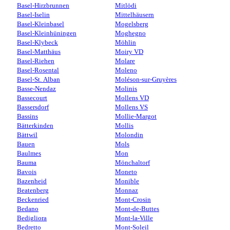
Basel-Hirzbrunnen
Mitlödi
Basel-Iselin
Mittelhäusern
Basel-Kleinbasel
Mogelsberg
Basel-Kleinhüningen
Moghegno
Basel-Klybeck
Möhlin
Basel-Matthäus
Moiry VD
Basel-Riehen
Molare
Basel-Rosental
Moleno
Basel-St. Alban
Moléson-sur-Gruyères
Basse-Nendaz
Molinis
Bassecourt
Mollens VD
Bassersdorf
Mollens VS
Bassins
Mollie-Margot
Bätterkinden
Mollis
Bättwil
Molondin
Bauen
Mols
Baulmes
Mon
Bauma
Mönchaltorf
Bavois
Moneto
Bazenheid
Monible
Beatenberg
Monnaz
Beckenried
Mont-Crosin
Bedano
Mont-de-Buttes
Bedigliora
Mont-la-Ville
Bedretto
Mont-Soleil