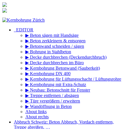
Zum
Inhalt
springen
_EDITOR
▶ Beton sägen mit Handsäge
▶ Beton zerkleinern & entsorgen
▶ Betonwand schneiden / sägen
▶ Bohrung in Stahlbeton
▶ Decke durchbrechen (Deckendurchbruch)
▶ Decke durchbrechen im Büro
▶ Kernbohrung Betonwand (Sauberkeit)
▶ Kernbohrung DN 400
▶ Kernbohrung für Lüftungsschacht / Lüftungsrohre
▶ Kernbohrung mit Extra-Schutz
▶ Neubau: Betonschnitt für Fenster
▶ Treppe entfernen / absägen
▶ Türe vergrößern / erweitern
▶ Wandöffnung in Beton
About links
About rechts
Abbruch Schweiz: Beton Abbruch, Vordach entfernen,
Treppe abreißen, …