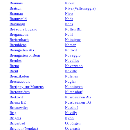
Bramois
Niouc
Bratsch
Niva (Vallemaggia)
Braunau
Nivo
Braunwald
Nods
Bravuogn
Noës
Brè sopra Lugano
Noflen BE
Breganzona
Nohl
Breitenbach
Noiraigue
Bremblens
Noréaz
Bremgarten AG
Nottwil
Bremgarten b. Bern
Novaggio
Brenles
Novalles
Breno
Novazzano
Brent
Noville
Brenzikofen
Nufenen
Bressaucourt
Nuglar
Bretigny-sur-Morrens
Nunningen
Bretonnières
Nürensdorf
Bretzwil
Nussbaumen AG
Brienz BE
Nussbaumen TG
Brienzwiler
Nusshof
Brig
Nuvilly
Brigels
Nyon
Brigerbad
Obbürgen
Brignon (Nendaz)
Oberaach