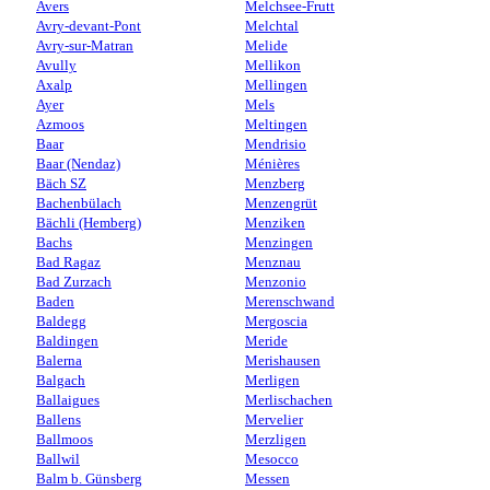
Avers
Melchsee-Frutt
Avry-devant-Pont
Melchtal
Avry-sur-Matran
Melide
Avully
Mellikon
Axalp
Mellingen
Ayer
Mels
Azmoos
Meltingen
Baar
Mendrisio
Baar (Nendaz)
Ménières
Bäch SZ
Menzberg
Bachenbülach
Menzengrüt
Bächli (Hemberg)
Menziken
Bachs
Menzingen
Bad Ragaz
Menznau
Bad Zurzach
Menzonio
Baden
Merenschwand
Baldegg
Mergoscia
Baldingen
Meride
Balerna
Merishausen
Balgach
Merligen
Ballaigues
Merlischachen
Ballens
Mervelier
Ballmoos
Merzligen
Ballwil
Mesocco
Balm b. Günsberg
Messen