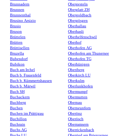
Brunnadern
Obergesteln
Brunnen
Oberglatt ZH
Brunnenthal
Obergoldbach
Brusino Arsizio
Obergösgen
Brusio
Oberhallau
Bruson
Oberhasli
Brüttelen
Oberhelfenschwil
Brütten
Oberhof
Brüttisellen
Oberhofen AG
Bruzella
Oberhofen am Thunersee
Bubendorf
Oberhofen TG
Bubikon
Oberhünigen
Buch am Irchel
Oberiberg
Buch b. Frauenfeld
Oberkirch LU
Buch b. Kümmertshausen
Oberkulm
Buch b. Märwil
Oberlunkhofen
Buch SH
Obermumpf
Buchackern
Obermutten
Buchberg
Obernau
Buchen
Oberneunforn
Buchen im Prättigau
Oberönz
Buchillon
Oberösch
Buchrain
Oberramsern
Buchs AG
Oberrickenbach
Buchs LU
Oberried am Brienzersee