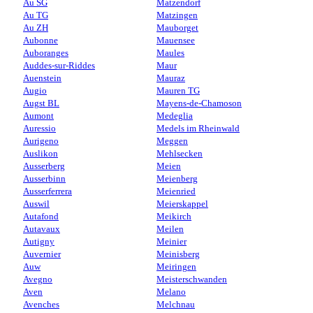
Au SG
Matzendorf
Au TG
Matzingen
Au ZH
Mauborget
Aubonne
Mauensee
Auboranges
Maules
Auddes-sur-Riddes
Maur
Auenstein
Mauraz
Augio
Mauren TG
Augst BL
Mayens-de-Chamoson
Aumont
Medeglia
Auressio
Medels im Rheinwald
Aurigeno
Meggen
Auslikon
Mehlsecken
Ausserberg
Meien
Ausserbinn
Meienberg
Ausserferrera
Meienried
Auswil
Meierskappel
Autafond
Meikirch
Autavaux
Meilen
Autigny
Meinier
Auvernier
Meinisberg
Auw
Meiringen
Avegno
Meisterschwanden
Aven
Melano
Avenches
Melchnau