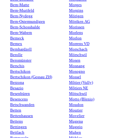
Bern-Matte
Morges
Bern-Murifeld
Morgins
Bern-Nydegg
Mörigen
Bern-Ostermundigen
Möriken AG
Bern-Schosshalde
Morissen
Bern-Wabern
Morlens
Berneck
Morlon
Bernex
Morrens VD
Bernhardzell
Morschach
Berolle
Mörschwil
Beromünster
Mosen
Berschis
Mosnang
Bertschikon
Mosogno
Bertschikon (Gossau ZH)
Mossel
Berzona
Môtier (Vully)
Besazio
Môtiers NE
Besenbüren
Mötschwil
Besencens
Motto (Blenio)
Betschwanden
Moudon
Betten
Moutier
Bettenhausen
Movelier
Bettens
Mugena
Bettingen
Muggio
Bettlach
Muhen
Bettmeralp
Mühlau