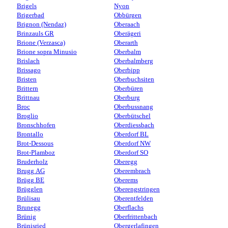
Brigels
Nyon
Brigerbad
Obbürgen
Brignon (Nendaz)
Oberaach
Brinzauls GR
Oberägeri
Brione (Verzasca)
Oberarth
Brione sopra Minusio
Oberbalm
Brislach
Oberbalmberg
Brissago
Oberbipp
Bristen
Oberbuchsiten
Brittern
Oberbüren
Brittnau
Oberburg
Broc
Oberbussnang
Broglio
Oberbütschel
Bronschhofen
Oberdiessbach
Brontallo
Oberdorf BL
Brot-Dessous
Oberdorf NW
Brot-Plamboz
Oberdorf SO
Bruderholz
Oberegg
Brugg AG
Oberembrach
Brügg BE
Oberems
Brügglen
Oberengstringen
Brülisau
Oberentfelden
Brunegg
Oberflachs
Brünig
Oberfrittenbach
Brünisried
Obergerlafingen