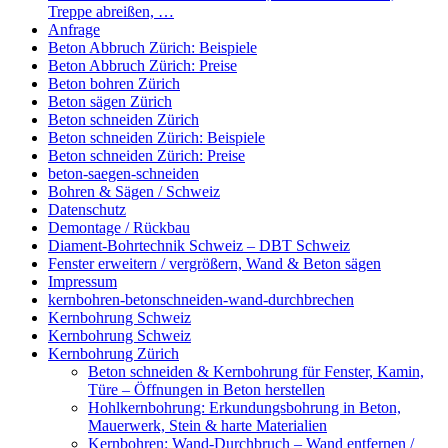
Treppe abreißen, …
Anfrage
Beton Abbruch Zürich: Beispiele
Beton Abbruch Zürich: Preise
Beton bohren Zürich
Beton sägen Zürich
Beton schneiden Zürich
Beton schneiden Zürich: Beispiele
Beton schneiden Zürich: Preise
beton-saegen-schneiden
Bohren & Sägen / Schweiz
Datenschutz
Demontage / Rückbau
Diament-Bohrtechnik Schweiz – DBT Schweiz
Fenster erweitern / vergrößern, Wand & Beton sägen
Impressum
kernbohren-betonschneiden-wand-durchbrechen
Kernbohrung Schweiz
Kernbohrung Schweiz
Kernbohrung Zürich
Beton schneiden & Kernbohrung für Fenster, Kamin,
Türe – Öffnungen in Beton herstellen
Hohlkernbohrung: Erkundungsbohrung in Beton,
Mauerwerk, Stein & harte Materialien
Kernbohren: Wand-Durchbruch – Wand entfernen /