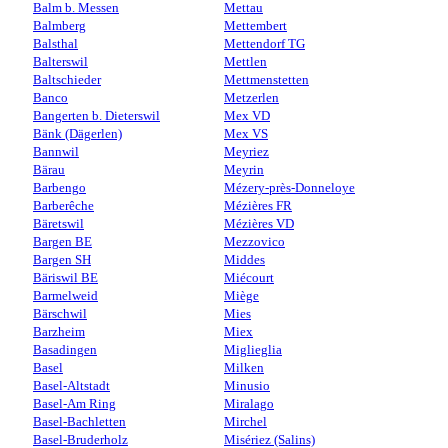
Balm b. Messen
Mettau
Balmberg
Mettembert
Balsthal
Mettendorf TG
Balterswil
Mettlen
Baltschieder
Mettmenstetten
Banco
Metzerlen
Bangerten b. Dieterswil
Mex VD
Bänk (Dägerlen)
Mex VS
Bannwil
Meyriez
Bärau
Meyrin
Barbengo
Mézery-près-Donneloye
Barberêche
Mézières FR
Bäretswil
Mézières VD
Bargen BE
Mezzovico
Bargen SH
Middes
Bäriswil BE
Miécourt
Barmelweid
Miège
Bärschwil
Mies
Barzheim
Miex
Basadingen
Miglieglia
Basel
Milken
Basel-Altstadt
Minusio
Basel-Am Ring
Miralago
Basel-Bachletten
Mirchel
Basel-Bruderholz
Misériez (Salins)