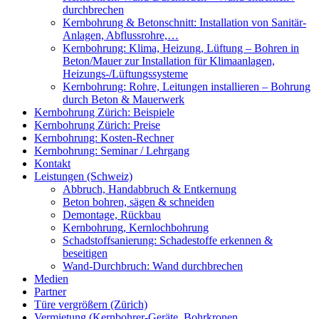
durchbrechen
Kernbohrung & Betonschnitt: Installation von Sanitär-
Anlagen, Abflussrohre,…
Kernbohrung: Klima, Heizung, Lüftung – Bohren in
Beton/Mauer zur Installation für Klimaanlagen,
Heizungs-/Lüftungssysteme
Kernbohrung: Rohre, Leitungen installieren – Bohrung
durch Beton & Mauerwerk
Kernbohrung Zürich: Beispiele
Kernbohrung Zürich: Preise
Kernbohrung: Kosten-Rechner
Kernbohrung: Seminar / Lehrgang
Kontakt
Leistungen (Schweiz)
Abbruch, Handabbruch & Entkernung
Beton bohren, sägen & schneiden
Demontage, Rückbau
Kernbohrung, Kernlochbohrung
Schadstoffsanierung: Schadestoffe erkennen &
beseitigen
Wand-Durchbruch: Wand durchbrechen
Medien
Partner
Türe vergrößern (Zürich)
Vermietung (Kernbohrer-Geräte, Bohrkronen