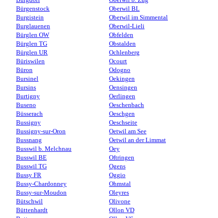
Bürgenstock
Oberwil BL
Burgistein
Oberwil im Simmental
Burglauenen
Oberwil-Lieli
Bürglen OW
Obfelden
Bürglen TG
Obstalden
Bürglen UR
Ochlenberg
Büriswilen
Ocourt
Büron
Odogno
Bursinel
Oekingen
Bursins
Oensingen
Burtigny
Oerlingen
Buseno
Oeschenbach
Büsserach
Oeschgen
Bussigny
Oeschseite
Bussigny-sur-Oron
Oetwil am See
Bussnang
Oetwil an der Limmat
Busswil b. Melchnau
Oey
Busswil BE
Oftringen
Busswil TG
Ogens
Bussy FR
Oggio
Bussy-Chardonney
Ohmstal
Bussy-sur-Moudon
Oleyres
Bütschwil
Olivone
Büttenhardt
Ollon VD