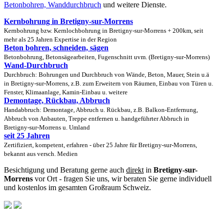
Betonbohren, Wanddurchbruch
und weitere Dienste.
Kernbohrung in Bretigny-sur-Morrens
Kernbohrung bzw. Kernlochbohrung in Bretigny-sur-Morrens + 200km, seit
mehr als 25 Jahren Expertise in der Region
Beton bohren, schneiden, sägen
Betonbohrung, Betonsägearbeiten, Fugenschnitt uvm. (Bretigny-sur-Morrens)
Wand-Durchbruch
Durchbruch: Bohrungen und Durchbruch von Wände, Beton, Mauer, Stein u.ä
in Bretigny-sur-Morrens, z.B. zum Erweitern von Räumen, Einbau von Türen u.
Fenster, Klimaanlage, Kamin-Einbau u. weitere
Demontage, Rückbau, Abbruch
Handabbruch: Demontage, Abbruch u. Rückbau, z.B. Balkon-Entfernung,
Abbruch von Anbauten, Treppe entfernen u. handgeführter Abbruch in
Bretigny-sur-Morrens u. Umland
seit 25 Jahren
Zertifiziert, kompetent, erfahren - über 25 Jahre für Bretigny-sur-Morrens,
bekannt aus versch. Medien
Besichtigung und Beratung gerne auch
direkt
in
Bretigny-sur-
Morrens
vor Ort - fragen Sie uns, wir beraten Sie gerne individuell
und kostenlos im gesamten Großraum Schweiz.