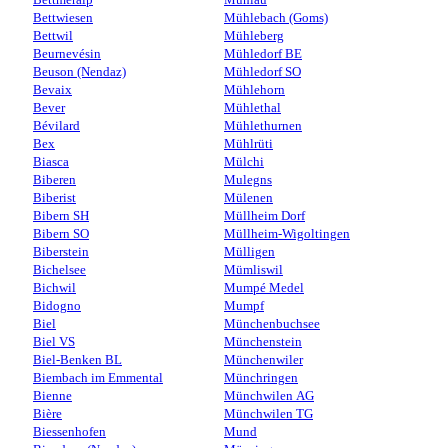
Bettwiesen
Mühlebach (Goms)
Bettwil
Mühleberg
Beurnevésin
Mühledorf BE
Beuson (Nendaz)
Mühledorf SO
Bevaix
Mühlehorn
Bever
Mühlethal
Bévilard
Mühlethurnen
Bex
Mühlrüti
Biasca
Mülchi
Biberen
Mulegns
Biberist
Mülenen
Bibern SH
Müllheim Dorf
Bibern SO
Müllheim-Wigoltingen
Biberstein
Mülligen
Bichelsee
Mümliswil
Bichwil
Mumpé Medel
Bidogno
Mumpf
Biel
Münchenbuchsee
Biel VS
Münchenstein
Biel-Benken BL
Münchenwiler
Biembach im Emmental
Münchringen
Bienne
Münchwilen AG
Bière
Münchwilen TG
Biessenhofen
Mund