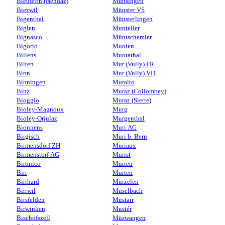
Bieudron (Nendaz)
Münsingen
Biezwil
Münster VS
Bigenthal
Münsterlingen
Biglen
Muntelier
Bignasco
Müntschemier
Bigorio
Muolen
Billens
Muotathal
Bilten
Mur (Vully) FR
Binn
Mur (Vully) VD
Binningen
Muralto
Binz
Muraz (Collombey)
Bioggio
Muraz (Sierre)
Bioley-Magnoux
Murg
Bioley-Orjulaz
Murgenthal
Bionnens
Muri AG
Birgisch
Muri b. Bern
Birmensdorf ZH
Muriaux
Birmenstorf AG
Murist
Bironico
Mürren
Birr
Murten
Birrhard
Murzelen
Birrwil
Müselbach
Birsfelden
Müstair
Birwinken
Mustér
Bischofszell
Müswangen