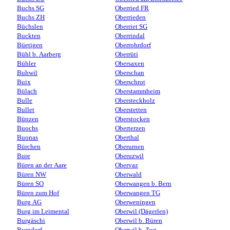
Buchs SG
Oberried FR
Buchs ZH
Oberrieden
Büchslen
Oberriet SG
Buckten
Oberrindal
Büetigen
Oberrohrdorf
Bühl b. Aarberg
Oberrüti
Bühler
Obersaxen
Buhwil
Oberschan
Buix
Oberschrot
Bülach
Oberstammheim
Bulle
Obersteckholz
Bullet
Oberstetten
Bünzen
Oberstocken
Buochs
Oberterzen
Buonas
Oberthal
Bürchen
Oberurnen
Bure
Oberuzwil
Büren an der Aare
Obervaz
Büren NW
Oberwald
Büren SO
Oberwangen b. Bern
Büren zum Hof
Oberwangen TG
Burg AG
Oberweningen
Burg im Leimental
Oberwil (Dägerlen)
Burgäschi
Oberwil b. Büren
Burgdorf
Oberwil b. Zug