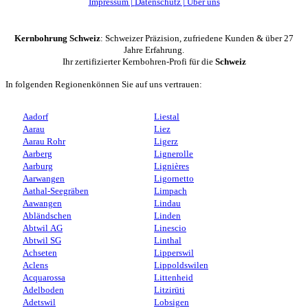
Impressum |
Datenschutz |
Über uns
Kernbohrung Schweiz
: Schweizer Präzision, zufriedene Kunden & über 27
Jahre Erfahrung.
Ihr zertifizierter Kernbohren-Profi für die
Schweiz
In folgenden Regionenkönnen Sie auf uns vertrauen:
Aadorf
Liestal
Aarau
Liez
Aarau Rohr
Ligerz
Aarberg
Lignerolle
Aarburg
Lignières
Aarwangen
Ligornetto
Aathal-Seegräben
Limpach
Aawangen
Lindau
Abländschen
Linden
Abtwil AG
Linescio
Abtwil SG
Linthal
Achseten
Lipperswil
Aclens
Lippoldswilen
Acquarossa
Littenheid
Adelboden
Litzirüti
Adetswil
Lobsigen