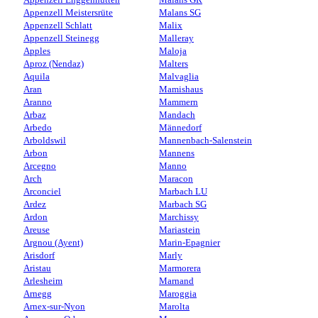
Appenzell Meistersrüte
Malans SG
Appenzell Schlatt
Malix
Appenzell Steinegg
Malleray
Apples
Maloja
Aproz (Nendaz)
Malters
Aquila
Malvaglia
Aran
Mamishaus
Aranno
Mammern
Arbaz
Mandach
Arbedo
Männedorf
Arboldswil
Mannenbach-Salenstein
Arbon
Mannens
Arcegno
Manno
Arch
Maracon
Arconciel
Marbach LU
Ardez
Marbach SG
Ardon
Marchissy
Areuse
Mariastein
Argnou (Ayent)
Marin-Epagnier
Arisdorf
Marly
Aristau
Marmorera
Arlesheim
Marnand
Arnegg
Maroggia
Arnex-sur-Nyon
Marolta