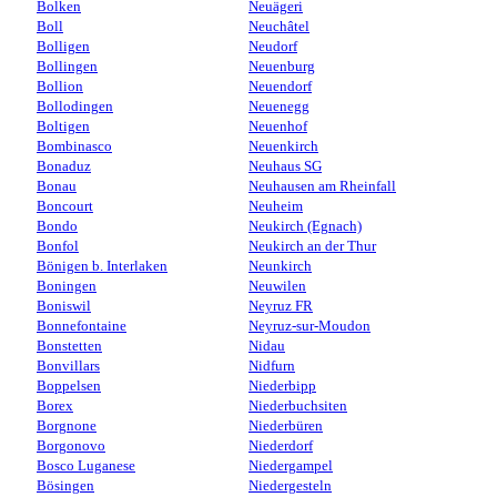
Bolken
Neuägeri
Boll
Neuchâtel
Bolligen
Neudorf
Bollingen
Neuenburg
Bollion
Neuendorf
Bollodingen
Neuenegg
Boltigen
Neuenhof
Bombinasco
Neuenkirch
Bonaduz
Neuhaus SG
Bonau
Neuhausen am Rheinfall
Boncourt
Neuheim
Bondo
Neukirch (Egnach)
Bonfol
Neukirch an der Thur
Bönigen b. Interlaken
Neunkirch
Boningen
Neuwilen
Boniswil
Neyruz FR
Bonnefontaine
Neyruz-sur-Moudon
Bonstetten
Nidau
Bonvillars
Nidfurn
Boppelsen
Niederbipp
Borex
Niederbuchsiten
Borgnone
Niederbüren
Borgonovo
Niederdorf
Bosco Luganese
Niedergampel
Bösingen
Niedergesteln