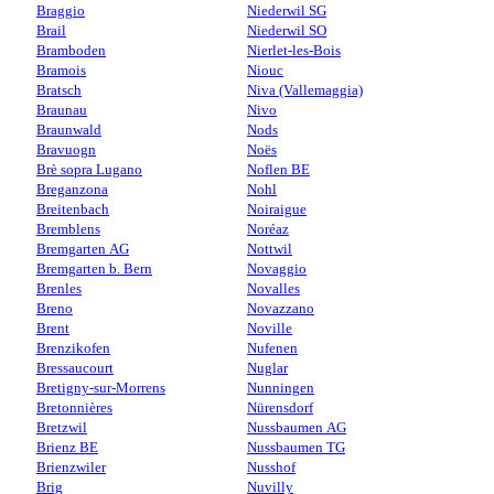
Braggio
Niederwil SG
Brail
Niederwil SO
Bramboden
Nierlet-les-Bois
Bramois
Niouc
Bratsch
Niva (Vallemaggia)
Braunau
Nivo
Braunwald
Nods
Bravuogn
Noës
Brè sopra Lugano
Noflen BE
Breganzona
Nohl
Breitenbach
Noiraigue
Bremblens
Noréaz
Bremgarten AG
Nottwil
Bremgarten b. Bern
Novaggio
Brenles
Novalles
Breno
Novazzano
Brent
Noville
Brenzikofen
Nufenen
Bressaucourt
Nuglar
Bretigny-sur-Morrens
Nunningen
Bretonnières
Nürensdorf
Bretzwil
Nussbaumen AG
Brienz BE
Nussbaumen TG
Brienzwiler
Nusshof
Brig
Nuvilly