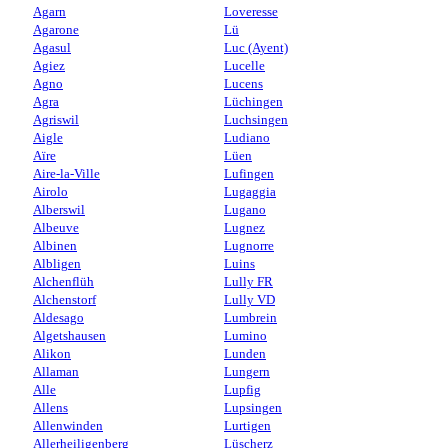
Agarn
Loveresse
Agarone
Lü
Agasul
Luc (Ayent)
Agiez
Lucelle
Agno
Lucens
Agra
Lüchingen
Agriswil
Luchsingen
Aigle
Ludiano
Aïre
Lüen
Aire-la-Ville
Lufingen
Airolo
Lugaggia
Alberswil
Lugano
Albeuve
Lugnez
Albinen
Lugnorre
Albligen
Luins
Alchenflüh
Lully FR
Alchenstorf
Lully VD
Aldesago
Lumbrein
Algetshausen
Lumino
Alikon
Lunden
Allaman
Lungern
Alle
Lupfig
Allens
Lupsingen
Allenwinden
Lurtigen
Allerheiligenberg
Lüscherz