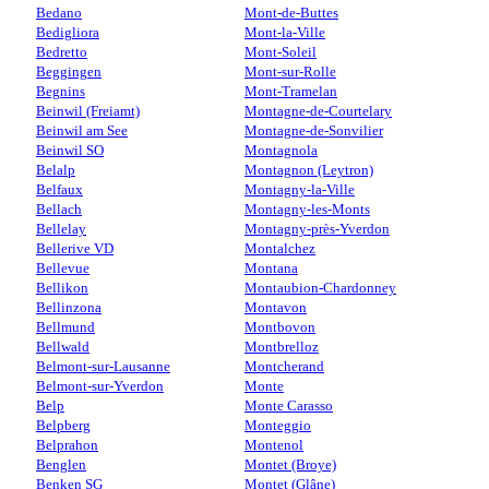
Bedano
Mont-de-Buttes
Bedigliora
Mont-la-Ville
Bedretto
Mont-Soleil
Beggingen
Mont-sur-Rolle
Begnins
Mont-Tramelan
Beinwil (Freiamt)
Montagne-de-Courtelary
Beinwil am See
Montagne-de-Sonvilier
Beinwil SO
Montagnola
Belalp
Montagnon (Leytron)
Belfaux
Montagny-la-Ville
Bellach
Montagny-les-Monts
Bellelay
Montagny-près-Yverdon
Bellerive VD
Montalchez
Bellevue
Montana
Bellikon
Montaubion-Chardonney
Bellinzona
Montavon
Bellmund
Montbovon
Bellwald
Montbrelloz
Belmont-sur-Lausanne
Montcherand
Belmont-sur-Yverdon
Monte
Belp
Monte Carasso
Belpberg
Monteggio
Belprahon
Montenol
Benglen
Montet (Broye)
Benken SG
Montet (Glâne)