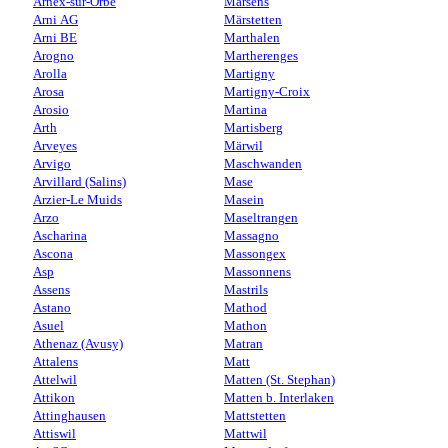
Arnex-sur-Orbe
Marsens
Arni AG
Märstetten
Arni BE
Marthalen
Arogno
Martherenges
Arolla
Martigny
Arosa
Martigny-Croix
Arosio
Martina
Arth
Martisberg
Arveyes
Märwil
Arvigo
Maschwanden
Arvillard (Salins)
Mase
Arzier-Le Muids
Masein
Arzo
Maseltrangen
Ascharina
Massagno
Ascona
Massongex
Asp
Massonnens
Assens
Mastrils
Astano
Mathod
Asuel
Mathon
Athenaz (Avusy)
Matran
Attalens
Matt
Attelwil
Matten (St. Stephan)
Attikon
Matten b. Interlaken
Attinghausen
Mattstetten
Attiswil
Mattwil