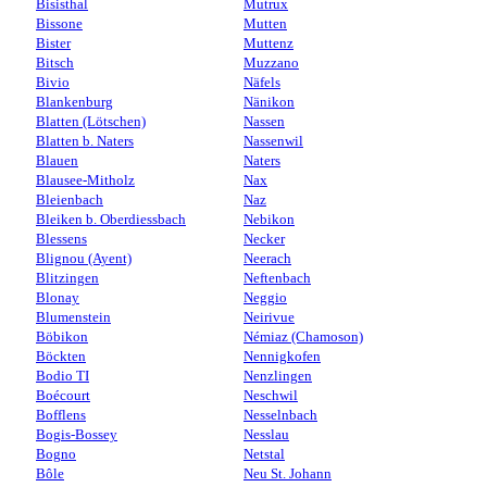
Bisisthal
Mutrux
Bissone
Mutten
Bister
Muttenz
Bitsch
Muzzano
Bivio
Näfels
Blankenburg
Nänikon
Blatten (Lötschen)
Nassen
Blatten b. Naters
Nassenwil
Blauen
Naters
Blausee-Mitholz
Nax
Bleienbach
Naz
Bleiken b. Oberdiessbach
Nebikon
Blessens
Necker
Blignou (Ayent)
Neerach
Blitzingen
Neftenbach
Blonay
Neggio
Blumenstein
Neirivue
Böbikon
Némiaz (Chamoson)
Böckten
Nennigkofen
Bodio TI
Nenzlingen
Boécourt
Neschwil
Bofflens
Nesselnbach
Bogis-Bossey
Nesslau
Bogno
Netstal
Bôle
Neu St. Johann