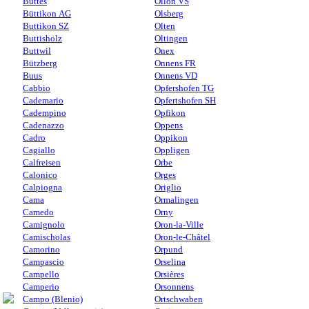
Buttes
Ollon VS
Büttikon AG
Olsberg
Buttikon SZ
Olten
Buttisholz
Oltingen
Buttwil
Onex
Bützberg
Onnens FR
Buus
Onnens VD
Cabbio
Opfershofen TG
Cademario
Opfertshofen SH
Cadempino
Opfikon
Cadenazzo
Oppens
Cadro
Oppikon
Cagiallo
Oppligen
Calfreisen
Orbe
Calonico
Orges
Calpiogna
Origlio
Cama
Ormalingen
Camedo
Orny
Camignolo
Oron-la-Ville
Camischolas
Oron-le-Châtel
Camorino
Orpund
Campascio
Orselina
Campello
Orsières
Camperio
Orsonnens
Campo (Blenio)
Ortschwaben