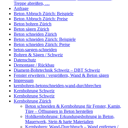
Treppe abreißen, …
Anfrage
Beton Abbruch Zürich: Beispiele
Beton Abbruch Zürich: Preise
Beton bohren Zürich
Beton sägen Zürich
Beton schneiden Zürich
Beton schneiden Zürich: Beispiele
Beton schneiden Zürich: Preise
beton-saegen-schneiden
Bohren & Sägen / Schweiz
Datenschutz
Demontage / Rückbau
Diament-Bohrtechnik Schweiz – DBT Schweiz
Fenster erweitern / vergrößern, Wand & Beton sägen
Impressum
kernbohren-betonschneiden-wand-durchbrechen
Kernbohrung Schweiz
Kernbohrung Schweiz
Kernbohrung Zürich
Beton schneiden & Kernbohrung für Fenster, Kamin,
Türe – Öffnungen in Beton herstellen
Hohlkernbohrung: Erkundungsbohrung in Beton,
Mauerwerk, Stein & harte Materialien
Kernbohren: Wand-Durchbruch – Wand entfernen /