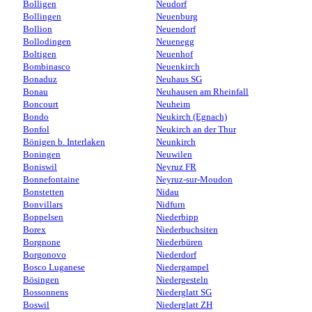
Bolligen
Neudorf
Bollingen
Neuenburg
Bollion
Neuendorf
Bollodingen
Neuenegg
Boltigen
Neuenhof
Bombinasco
Neuenkirch
Bonaduz
Neuhaus SG
Bonau
Neuhausen am Rheinfall
Boncourt
Neuheim
Bondo
Neukirch (Egnach)
Bonfol
Neukirch an der Thur
Bönigen b. Interlaken
Neunkirch
Boningen
Neuwilen
Boniswil
Neyruz FR
Bonnefontaine
Neyruz-sur-Moudon
Bonstetten
Nidau
Bonvillars
Nidfurn
Boppelsen
Niederbipp
Borex
Niederbuchsiten
Borgnone
Niederbüren
Borgonovo
Niederdorf
Bosco Luganese
Niedergampel
Bösingen
Niedergesteln
Bossonnens
Niederglatt SG
Boswil
Niederglatt ZH