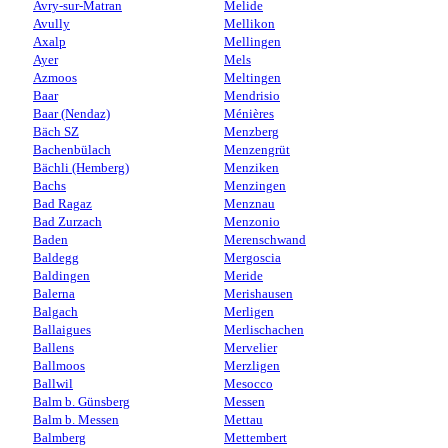
Avry-sur-Matran
Melide
Avully
Mellikon
Axalp
Mellingen
Ayer
Mels
Azmoos
Meltingen
Baar
Mendrisio
Baar (Nendaz)
Ménières
Bäch SZ
Menzberg
Bachenbülach
Menzengrüt
Bächli (Hemberg)
Menziken
Bachs
Menzingen
Bad Ragaz
Menznau
Bad Zurzach
Menzonio
Baden
Merenschwand
Baldegg
Mergoscia
Baldingen
Meride
Balerna
Merishausen
Balgach
Merligen
Ballaigues
Merlischachen
Ballens
Mervelier
Ballmoos
Merzligen
Ballwil
Mesocco
Balm b. Günsberg
Messen
Balm b. Messen
Mettau
Balmberg
Mettembert