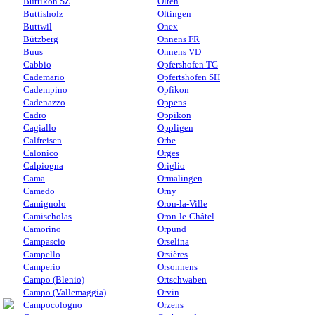
Buttikon SZ
Olten
Buttisholz
Oltingen
Buttwil
Onex
Bützberg
Onnens FR
Buus
Onnens VD
Cabbio
Opfershofen TG
Cademario
Opfertshofen SH
Cadempino
Opfikon
Cadenazzo
Oppens
Cadro
Oppikon
Cagiallo
Oppligen
Calfreisen
Orbe
Calonico
Orges
Calpiogna
Origlio
Cama
Ormalingen
Camedo
Orny
Camignolo
Oron-la-Ville
Camischolas
Oron-le-Châtel
Camorino
Orpund
Campascio
Orselina
Campello
Orsières
Camperio
Orsonnens
Campo (Blenio)
Ortschwaben
Campo (Vallemaggia)
Orvin
Campocologno
Orzens