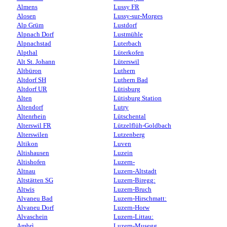
Almens
Lussy FR
Alosen
Lussy-sur-Morges
Alp Grüm
Lustdorf
Alpnach Dorf
Lustmühle
Alpnachstad
Luterbach
Alpthal
Lüterkofen
Alt St. Johann
Lüterswil
Altbüron
Luthern
Altdorf SH
Luthern Bad
Altdorf UR
Lütisburg
Alten
Lütisburg Station
Altendorf
Lutry
Altenrhein
Lütschental
Alterswil FR
Lützelflüh-Goldbach
Alterswilen
Lutzenberg
Altikon
Luven
Altishausen
Luzein
Altishofen
Luzern-
Altnau
Luzern-Altstadt
Altstätten SG
Luzern-Biregg:
Altwis
Luzern-Bruch
Alvaneu Bad
Luzern-Hirschmatt:
Alvaneu Dorf
Luzern-Horw
Alvaschein
Luzern-Littau:
Ambrì
Luzern-Musegg