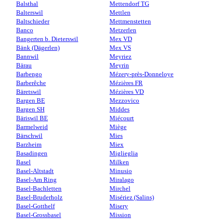
Balsthal
Mettendorf TG
Balterswil
Mettlen
Baltschieder
Mettmenstetten
Banco
Metzerlen
Bangerten b. Dieterswil
Mex VD
Bänk (Dägerlen)
Mex VS
Bannwil
Meyriez
Bärau
Meyrin
Barbengo
Mézery-près-Donneloye
Barberêche
Mézières FR
Bäretswil
Mézières VD
Bargen BE
Mezzovico
Bargen SH
Middes
Bäriswil BE
Miécourt
Barmelweid
Miège
Bärschwil
Mies
Barzheim
Miex
Basadingen
Miglieglia
Basel
Milken
Basel-Altstadt
Minusio
Basel-Am Ring
Miralago
Basel-Bachletten
Mirchel
Basel-Bruderholz
Misériez (Salins)
Basel-Gotthelf
Misery
Basel-Grossbasel
Mission