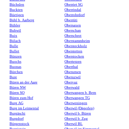
Büchslen
Oberriet SG
Buckten
Oberrindal
Büetigen
Oberrohrdorf
Bühl b. Aarberg
Oberrüti
Bühler
Obersaxen
Buhwil
Oberschan
Buix
Oberschrot
Bülach
Oberstammheim
Bulle
Obersteckholz
Bullet
Oberstetten
Bünzen
Oberstocken
Buochs
Oberterzen
Buonas
Oberthal
Bürchen
Oberurnen
Bure
Oberuzwil
Büren an der Aare
Obervaz
Büren NW
Oberwald
Büren SO
Oberwangen b. Bern
Büren zum Hof
Oberwangen TG
Burg AG
Oberweningen
Burg im Leimental
Oberwil (Dägerlen)
Burgäschi
Oberwil b. Büren
Burgdorf
Oberwil b. Zug
Bürgenstock
Oberwil BL
Burgistein
Oberwil im Simmental