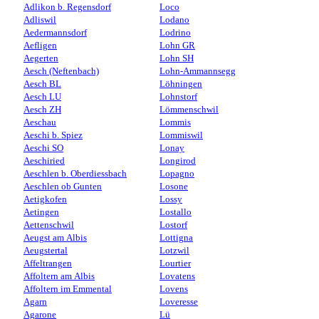
Adlikon b. Regensdorf
Loco
Adliswil
Lodano
Aedermannsdorf
Lodrino
Aefligen
Lohn GR
Aegerten
Lohn SH
Aesch (Neftenbach)
Lohn-Ammannsegg
Aesch BL
Löhningen
Aesch LU
Lohnstorf
Aesch ZH
Lömmenschwil
Aeschau
Lommis
Aeschi b. Spiez
Lommiswil
Aeschi SO
Lonay
Aeschiried
Longirod
Aeschlen b. Oberdiessbach
Lopagno
Aeschlen ob Gunten
Losone
Aetigkofen
Lossy
Aetingen
Lostallo
Aettenschwil
Lostorf
Aeugst am Albis
Lottigna
Aeugstertal
Lotzwil
Affeltrangen
Lourtier
Affoltern am Albis
Lovatens
Affoltern im Emmental
Lovens
Agarn
Loveresse
Agarone
Lü