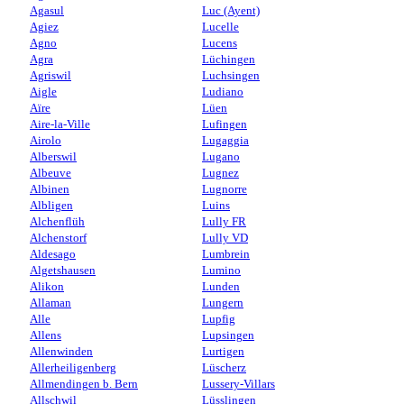
Agasul
Luc (Ayent)
Agiez
Lucelle
Agno
Lucens
Agra
Lüchingen
Agriswil
Luchsingen
Aigle
Ludiano
Aïre
Lüen
Aire-la-Ville
Lufingen
Airolo
Lugaggia
Alberswil
Lugano
Albeuve
Lugnez
Albinen
Lugnorre
Albligen
Luins
Alchenflüh
Lully FR
Alchenstorf
Lully VD
Aldesago
Lumbrein
Algetshausen
Lumino
Alikon
Lunden
Allaman
Lungern
Alle
Lupfig
Allens
Lupsingen
Allenwinden
Lurtigen
Allerheiligenberg
Lüscherz
Allmendingen b. Bern
Lussery-Villars
Allschwil
Lüsslingen