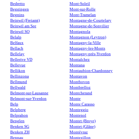
Bedretto
Mont-Soleil
Beggingen
Mont-sur-Rolle
Begnins
Mont-Tramelan
Beinwil (Freiamt)
Montagne-de-Courtelary
Beinwil am See
Montagne-de-Sonvilier
Beinwil SO
Montagnola
Belalp
Montagnon (Leytron)
Belfaux
Montagny-la-Ville
Bellach
Montagny-les-Monts
Bellelay
Montagny-près-Yverdon
Bellerive VD
Montalchez
Bellevue
Montana
Bellikon
Montaubion-Chardonney
Bellinzona
Montavon
Bellmund
Montbovon
Bellwald
Montbrelloz
Belmont-sur-Lausanne
Montcherand
Belmont-sur-Yverdon
Monte
Belp
Monte Carasso
Belpberg
Monteggio
Belprahon
Montenol
Benglen
Montet (Broye)
Benken SG
Montet (Glâne)
Benken ZH
Montévraz
Bennau
Montezillon