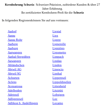
Kernbohrung Schweiz
: Schweizer Präzision, zufriedene Kunden & über 27
Jahre Erfahrung.
Ihr zertifizierter Kernbohren-Profi für die
Schweiz
In folgenden Regionenkönnen Sie auf uns vertrauen:
Aadorf
Liestal
Aarau
Liez
Aarau Rohr
Ligerz
Aarberg
Lignerolle
Aarburg
Lignières
Aarwangen
Ligornetto
Aathal-Seegräben
Limpach
Aawangen
Lindau
Abländschen
Linden
Abtwil AG
Linescio
Abtwil SG
Linthal
Achseten
Lipperswil
Aclens
Lippoldswilen
Acquarossa
Littenheid
Adelboden
Litzirüti
Adetswil
Lobsigen
Adligenswil
Loc
Adlikon b. Andelfingen
Locarno