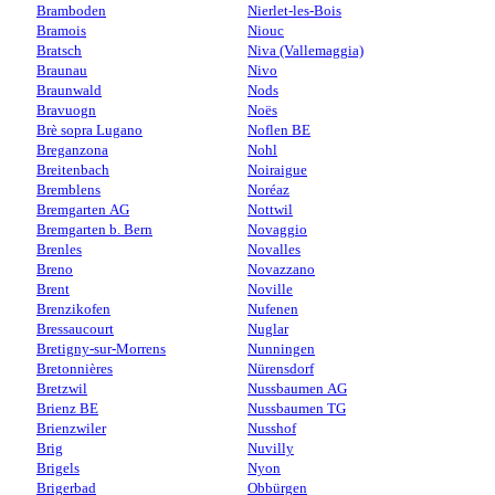
Bramboden
Nierlet-les-Bois
Bramois
Niouc
Bratsch
Niva (Vallemaggia)
Braunau
Nivo
Braunwald
Nods
Bravuogn
Noës
Brè sopra Lugano
Noflen BE
Breganzona
Nohl
Breitenbach
Noiraigue
Bremblens
Noréaz
Bremgarten AG
Nottwil
Bremgarten b. Bern
Novaggio
Brenles
Novalles
Breno
Novazzano
Brent
Noville
Brenzikofen
Nufenen
Bressaucourt
Nuglar
Bretigny-sur-Morrens
Nunningen
Bretonnières
Nürensdorf
Bretzwil
Nussbaumen AG
Brienz BE
Nussbaumen TG
Brienzwiler
Nusshof
Brig
Nuvilly
Brigels
Nyon
Brigerbad
Obbürgen