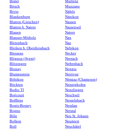
Bister
Muttenz
Bitsch
Muzzano
Bivio
Näfels
Blankenburg
Nänikon
Blatten (Lötschen)
Nassen
Blatten b. Naters
Nassenwil
Blauen
Naters
Blausee-Mitholz
Nax
Bleienbach
Naz
Bleiken b. Oberdiessbach
Nebikon
Blessens
Necker
Blignou (Ayent)
Neerach
Blitzingen
Neftenbach
Blonay
Neggio
Blumenstein
Neirivue
Böbikon
Némiaz (Chamoson)
Böckten
Nennigkofen
Bodio TI
Nenzlingen
Boécourt
Neschwil
Bofflens
Nesselnbach
Bogis-Bossey
Nesslau
Bogno
Netstal
Bôle
Neu St. Johann
Bolken
Neuägeri
Boll
Neuchâtel