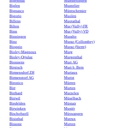
Bigenthal
Münsterlingen
Biglen
Muntelier
Bignasco
Müntschemier
Bigorio
Muolen
Billens
Muotathal
Bilten
Mur (Vully) FR
Binn
Mur (Vully) VD
Binningen
Muralto
Binz
Muraz (Collombey)
Bioggio
Muraz (Sierre)
Bioley-Magnoux
Murg
Bioley-Orjulaz
Murgenthal
Bionnens
Muri AG
Birgisch
Muri b. Bern
Birmensdorf ZH
Muriaux
Birmenstorf AG
Murist
Bironico
Mürren
Birr
Murten
Birrhard
Murzelen
Birrwil
Müselbach
Birsfelden
Müstair
Birwinken
Mustér
Bischofszell
Müswangen
Bisisthal
Mutrux
Bissone
Mutten