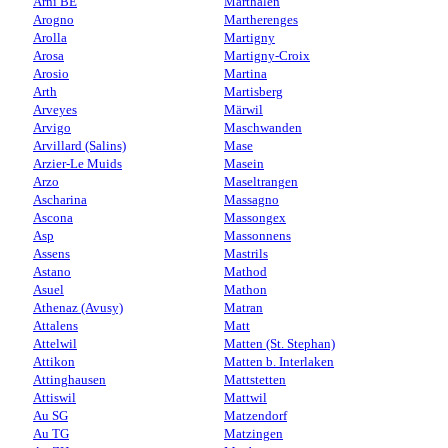
Arni BE
Marthalen
Arogno
Martherenges
Arolla
Martigny
Arosa
Martigny-Croix
Arosio
Martina
Arth
Martisberg
Arveyes
Märwil
Arvigo
Maschwanden
Arvillard (Salins)
Mase
Arzier-Le Muids
Masein
Arzo
Maseltrangen
Ascharina
Massagno
Ascona
Massongex
Asp
Massonnens
Assens
Mastrils
Astano
Mathod
Asuel
Mathon
Athenaz (Avusy)
Matran
Attalens
Matt
Attelwil
Matten (St. Stephan)
Attikon
Matten b. Interlaken
Attinghausen
Mattstetten
Attiswil
Mattwil
Au SG
Matzendorf
Au TG
Matzingen