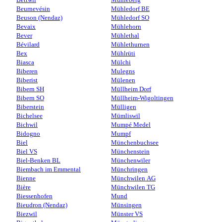
Beurnevésin
Mühledorf BE
Beuson (Nendaz)
Mühledorf SO
Bevaix
Mühlehorn
Bever
Mühlethal
Bévilard
Mühlethurnen
Bex
Mühlrüti
Biasca
Mülchi
Biberen
Mulegns
Biberist
Mülenen
Bibern SH
Müllheim Dorf
Bibern SO
Müllheim-Wigoltingen
Biberstein
Mülligen
Bichelsee
Mümliswil
Bichwil
Mumpé Medel
Bidogno
Mumpf
Biel
Münchenbuchsee
Biel VS
Münchenstein
Biel-Benken BL
Münchenwiler
Biembach im Emmental
Münchringen
Bienne
Münchwilen AG
Bière
Münchwilen TG
Biessenhofen
Mund
Bieudron (Nendaz)
Münsingen
Biezwil
Münster VS