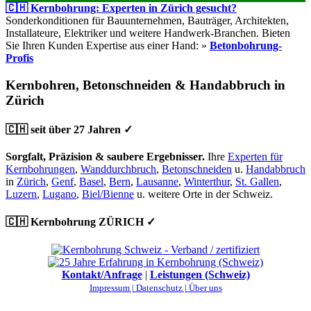
🇨🇭 Kernbohrung: Experten in Zürich gesucht?
Sonderkonditionen für Bauunternehmen, Bauträger, Architekten,
Installateure, Elektriker und weitere Handwerk-Branchen. Bieten
Sie Ihren Kunden Expertise aus einer Hand: »
Betonbohrung-
Profis
Kernbohren, Betonschneiden & Handabbruch in
Zürich
🇨🇭 seit über 27 Jahren ✓
Sorgfalt, Präzision & saubere Ergebnisser.
Ihre
Experten für
Kernbohrungen
,
Wanddurchbruch
,
Betonschneiden
u.
Handabbruch
in
Zürich
,
Genf
,
Basel
,
Bern
,
Lausanne
,
Winterthur
,
St. Gallen
,
Luzern
,
Lugano
,
Biel/Bienne
u. weitere Orte in der Schweiz.
🇨🇭 Kernbohrung ZÜRICH ✓
Kontakt/Anfrage
|
Leistungen (Schweiz)
Impressum |
Datenschutz |
Über uns