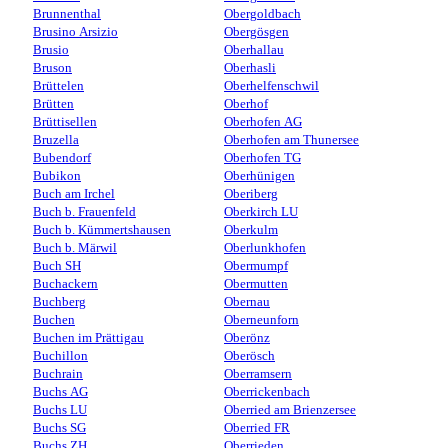
Brunnenthal
Obergoldbach
Brusino Arsizio
Obergösgen
Brusio
Oberhallau
Bruson
Oberhasli
Brüttelen
Oberhelfenschwil
Brütten
Oberhof
Brüttisellen
Oberhofen AG
Bruzella
Oberhofen am Thunersee
Bubendorf
Oberhofen TG
Bubikon
Oberhünigen
Buch am Irchel
Oberiberg
Buch b. Frauenfeld
Oberkirch LU
Buch b. Kümmertshausen
Oberkulm
Buch b. Märwil
Oberlunkhofen
Buch SH
Obermumpf
Buchackern
Obermutten
Buchberg
Obernau
Buchen
Oberneunforn
Buchen im Prättigau
Oberönz
Buchillon
Oberösch
Buchrain
Oberramsern
Buchs AG
Oberrickenbach
Buchs LU
Oberried am Brienzersee
Buchs SG
Oberried FR
Buchs ZH
Oberrieden