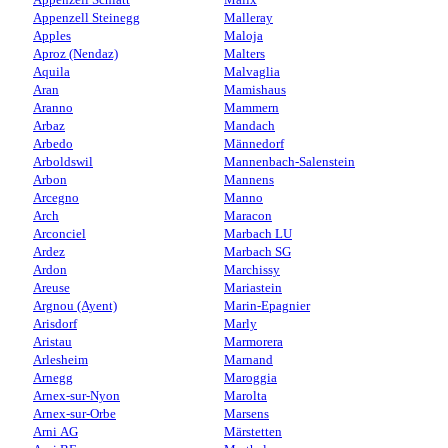
Appenzell Steinegg
Malleray
Apples
Maloja
Aproz (Nendaz)
Malters
Aquila
Malvaglia
Aran
Mamishaus
Aranno
Mammern
Arbaz
Mandach
Arbedo
Männedorf
Arboldswil
Mannenbach-Salenstein
Arbon
Mannens
Arcegno
Manno
Arch
Maracon
Arconciel
Marbach LU
Ardez
Marbach SG
Ardon
Marchissy
Areuse
Mariastein
Argnou (Ayent)
Marin-Epagnier
Arisdorf
Marly
Aristau
Marmorera
Arlesheim
Marnand
Arnegg
Maroggia
Arnex-sur-Nyon
Marolta
Arnex-sur-Orbe
Marsens
Arni AG
Märstetten