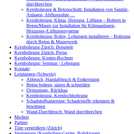
durchbrechen
Kernbohrung & Betonschnitt: Installation von Sanitär-
Anlagen, Abflussrohre,…
Kernbohrung: Klima, Heizung, Lüftung – Bohren in
Beton/Mauer zur Installation für Klimaanlagen,
Heizungs-/Lüftungssysteme
Kernbohrung: Rohre, Leitungen installieren – Bohrung
durch Beton & Mauerwerk
Kernbohrung Zürich: Beispiele
Kernbohrung Zürich: Preise
Kernbohrung: Kosten-Rechner
Kernbohrung: Seminar / Lehrgang
Kontakt
Leistungen (Schweiz)
Abbruch, Handabbruch & Entkernung
Beton bohren, sägen & schneiden
Demontage, Rückbau
Kernbohrung, Kernlochbohrung
Schadstoffsanierung: Schadestoffe erkennen &
beseitigen
Wand-Durchbruch: Wand durchbrechen
Medien
Partner
Türe vergrößern (Zürich)
Vermietung (Kernbohrer-Geräte, Bohrkronen