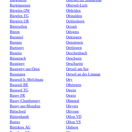
Burglauenen
Oberwil-Lieli
Bürglen OW
Obfelden
Bürglen TG
Obstalden
Bürglen UR
Ochlenberg
Büriswilen
Ocourt
Büron
Odogno
Bursinel
Oekingen
Bursins
Oensingen
Burtigny
Oerlingen
Buseno
Oeschenbach
Büsserach
Oeschgen
Bussigny
Oeschseite
Bussigny-sur-Oron
Oetwil am See
Bussnang
Oetwil an der Limmat
Busswil b. Melchnau
Oey
Busswil BE
Oftringen
Busswil TG
Ogens
Bussy FR
Oggio
Bussy-Chardonney
Ohmstal
Bussy-sur-Moudon
Oleyres
Bütschwil
Olivone
Büttenhardt
Ollon VD
Buttes
Ollon VS
Büttikon AG
Olsberg