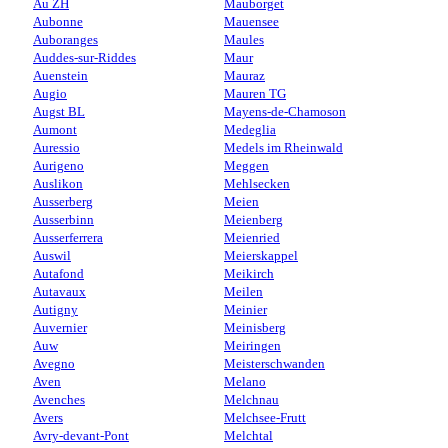
Au ZH
Mauborget
Aubonne
Mauensee
Auboranges
Maules
Auddes-sur-Riddes
Maur
Auenstein
Mauraz
Augio
Mauren TG
Augst BL
Mayens-de-Chamoson
Aumont
Medeglia
Auressio
Medels im Rheinwald
Aurigeno
Meggen
Auslikon
Mehlsecken
Ausserberg
Meien
Ausserbinn
Meienberg
Ausserferrera
Meienried
Auswil
Meierskappel
Autafond
Meikirch
Autavaux
Meilen
Autigny
Meinier
Auvernier
Meinisberg
Auw
Meiringen
Avegno
Meisterschwanden
Aven
Melano
Avenches
Melchnau
Avers
Melchsee-Frutt
Avry-devant-Pont
Melchtal