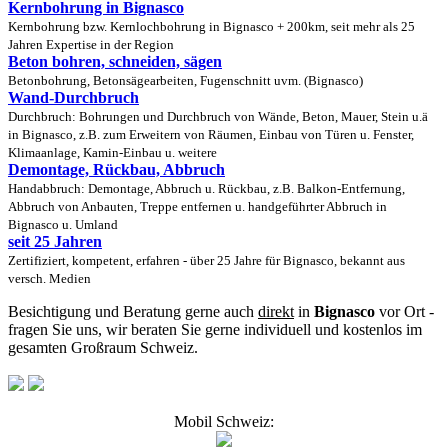
Kernbohrung in Bignasco
Kernbohrung bzw. Kernlochbohrung in Bignasco + 200km, seit mehr als 25
Jahren Expertise in der Region
Beton bohren, schneiden, sägen
Betonbohrung, Betonsägearbeiten, Fugenschnitt uvm. (Bignasco)
Wand-Durchbruch
Durchbruch: Bohrungen und Durchbruch von Wände, Beton, Mauer, Stein u.ä
in Bignasco, z.B. zum Erweitern von Räumen, Einbau von Türen u. Fenster,
Klimaanlage, Kamin-Einbau u. weitere
Demontage, Rückbau, Abbruch
Handabbruch: Demontage, Abbruch u. Rückbau, z.B. Balkon-Entfernung,
Abbruch von Anbauten, Treppe entfernen u. handgeführter Abbruch in
Bignasco u. Umland
seit 25 Jahren
Zertifiziert, kompetent, erfahren - über 25 Jahre für Bignasco, bekannt aus
versch. Medien
Besichtigung und Beratung gerne auch
direkt
in
Bignasco
vor Ort -
fragen Sie uns, wir beraten Sie gerne individuell und kostenlos im
gesamten Großraum Schweiz.
Mobil Schweiz: