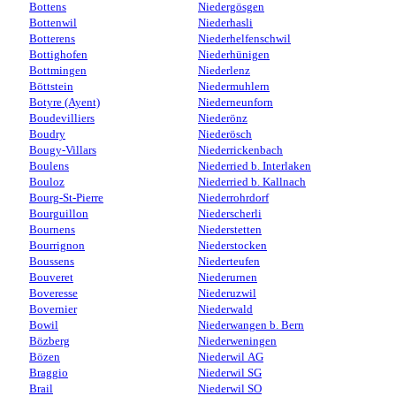
Bottens
Niedergösgen
Bottenwil
Niederhasli
Botterens
Niederhelfenschwil
Bottighofen
Niederhünigen
Bottmingen
Niederlenz
Böttstein
Niedermuhlern
Botyre (Ayent)
Niederneunforn
Boudevilliers
Niederönz
Boudry
Niederösch
Bougy-Villars
Niederrickenbach
Boulens
Niederried b. Interlaken
Bouloz
Niederried b. Kallnach
Bourg-St-Pierre
Niederrohrdorf
Bourguillon
Niederscherli
Bournens
Niederstetten
Bourrignon
Niederstocken
Boussens
Niederteufen
Bouveret
Niederurnen
Boveresse
Niederuzwil
Bovernier
Niederwald
Bowil
Niederwangen b. Bern
Bözberg
Niederweningen
Bözen
Niederwil AG
Braggio
Niederwil SG
Brail
Niederwil SO