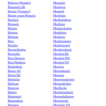
Brignon (Nendaz)
Oberaach
Brinzauls GR
Oberägeri
Brione (Verzasca)
Oberarth
Brione sopra Minusio
Oberbalm
Brislach
Oberbalmberg
Brissago
Oberbipp
Bristen
Oberbuchsiten
Brittern
Oberbüren
Brittnau
Oberburg
Broc
Oberbussnang
Broglio
Oberbütschel
Bronschhofen
Oberdiessbach
Brontallo
Oberdorf BL
Brot-Dessous
Oberdorf NW
Brot-Plamboz
Oberdorf SO
Bruderholz
Oberegg
Brugg AG
Oberembrach
Brügg BE
Oberems
Brügglen
Oberengstringen
Brülisau
Oberentfelden
Brunegg
Oberflachs
Brünig
Oberfrittenbach
Brünisried
Obergerlafingen
Brunnadern
Obergesteln
Brunnen
Oberglatt ZH