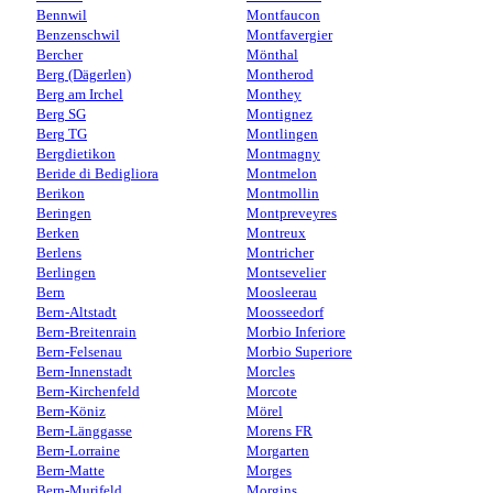
Bennwil
Montfaucon
Benzenschwil
Montfavergier
Bercher
Mönthal
Berg (Dägerlen)
Montherod
Berg am Irchel
Monthey
Berg SG
Montignez
Berg TG
Montlingen
Bergdietikon
Montmagny
Beride di Bedigliora
Montmelon
Berikon
Montmollin
Beringen
Montpreveyres
Berken
Montreux
Berlens
Montricher
Berlingen
Montsevelier
Bern
Moosleerau
Bern-Altstadt
Moosseedorf
Bern-Breitenrain
Morbio Inferiore
Bern-Felsenau
Morbio Superiore
Bern-Innenstadt
Morcles
Bern-Kirchenfeld
Morcote
Bern-Köniz
Mörel
Bern-Länggasse
Morens FR
Bern-Lorraine
Morgarten
Bern-Matte
Morges
Bern-Murifeld
Morgins