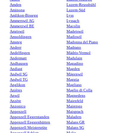
Amden
Luzern-Reussbühl
Aminona
Luzern-Süd
Amlikon-Bissegg
Lyss
Ammerswil AG
Lyssach
Ammerzwil BE
Macolin
Amriswil
Madetswil
Amsoldingen
Madiswil
Amsteg
Madonna del Piano
Andeer
Madrano
Andelfingen
Mädris-Vermol
Andermatt
Madulain
Andhausen
Magadino
Andiast
Magden
Andwil SG
Mägenwil
Andwil TG
Maggia
Anglikon
Magliaso
Anières
Maglio di Colla
Anwil
Magnedens
Anzère
Maienfeld
Anzonico
Mairengo
Appenzell
Maisprach
Appenzell Eggerstanden
Maladers
Appenzell Enggenhütten
Malans GR
Appenzell Meistersrüte
Malans SG
Appenzell Schlatt
Malix