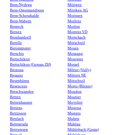
Bern-Nydegg
Mörigen
Bern-Ostermundigen
Möriken AG
Bern-Schosshalde
Morissen
Bern-Wabern
Morlens
Berneck
Morlon
Bernex
Morrens VD
Bernhardzell
Morschach
Berolle
Mörschwil
Beromünster
Mosen
Berschis
Mosnang
Bertschikon
Mosogno
Bertschikon (Gossau ZH)
Mossel
Berzona
Môtier (Vully)
Besazio
Môtiers NE
Besenbüren
Mötschwil
Besencens
Motto (Blenio)
Betschwanden
Moudon
Betten
Moutier
Bettenhausen
Movelier
Bettens
Mugena
Bettingen
Muggio
Bettlach
Muhen
Bettmeralp
Mühlau
Bettwiesen
Mühlebach (Goms)
Bettwil
Mühleberg