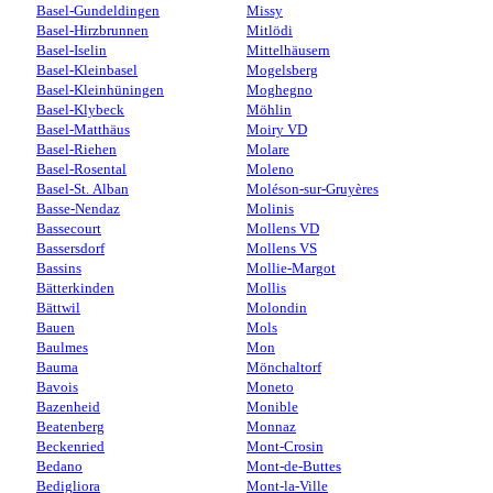
Basel-Gundeldingen
Missy
Basel-Hirzbrunnen
Mitlödi
Basel-Iselin
Mittelhäusern
Basel-Kleinbasel
Mogelsberg
Basel-Kleinhüningen
Moghegno
Basel-Klybeck
Möhlin
Basel-Matthäus
Moiry VD
Basel-Riehen
Molare
Basel-Rosental
Moleno
Basel-St. Alban
Moléson-sur-Gruyères
Basse-Nendaz
Molinis
Bassecourt
Mollens VD
Bassersdorf
Mollens VS
Bassins
Mollie-Margot
Bätterkinden
Mollis
Bättwil
Molondin
Bauen
Mols
Baulmes
Mon
Bauma
Mönchaltorf
Bavois
Moneto
Bazenheid
Monible
Beatenberg
Monnaz
Beckenried
Mont-Crosin
Bedano
Mont-de-Buttes
Bedigliora
Mont-la-Ville