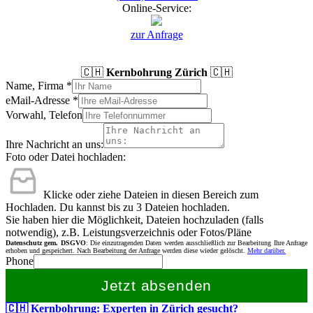
Online-Service:
zur Anfrage
🇨🇭
Kernbohrung Zürich
🇨🇭
Name, Firma
*
eMail-Adresse
*
Vorwahl, Telefon
Ihre Nachricht an uns:
Foto oder Datei hochladen:
Klicke oder ziehe Dateien in diesen Bereich zum
Hochladen.
Du kannst bis zu 3 Dateien hochladen.
Sie haben hier die Möglichkeit, Dateien hochzuladen (falls
notwendig), z.B. Leistungsverzeichnis oder Fotos/Pläne
Datenschutz gem. DSGVO
: Die einzutragenden Daten werden ausschließlich zur Bearbeitung Ihre Anfrage
erhoben und gespeichert. Nach Bearbeitung der Anfrage werden diese wieder gelöscht.
Mehr darüber.
Phone
Jetzt absenden
🇨🇭 Kernbohrung: Experten in Zürich gesucht?