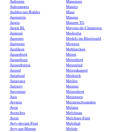
Aubonne
Mauensee
Auboranges
Maules
Auddes-sur-Riddes
Maur
Auenstein
Mauraz
Augio
Mauren TG
Augst BL
Mayens-de-Chamoson
Aumont
Medeglia
Auressio
Medels im Rheinwald
Aurigeno
Meggen
Auslikon
Mehlsecken
Ausserberg
Meien
Ausserbinn
Meienberg
Ausserferrera
Meienried
Auswil
Meierskappel
Autafond
Meikirch
Autavaux
Meilen
Autigny
Meinier
Auvernier
Meinisberg
Auw
Meiringen
Avegno
Meisterschwanden
Aven
Melano
Avenches
Melchnau
Avers
Melchsee-Frutt
Avry-devant-Pont
Melchtal
Avry-sur-Matran
Melide