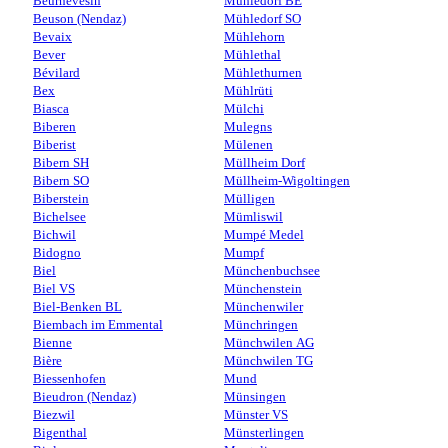
Beurnevésin
Mühledorf BE
Beuson (Nendaz)
Mühledorf SO
Bevaix
Mühlehorn
Bever
Mühlethal
Bévilard
Mühlethurnen
Bex
Mühlrüti
Biasca
Mülchi
Biberen
Mulegns
Biberist
Mülenen
Bibern SH
Müllheim Dorf
Bibern SO
Müllheim-Wigoltingen
Biberstein
Mülligen
Bichelsee
Mümliswil
Bichwil
Mumpé Medel
Bidogno
Mumpf
Biel
Münchenbuchsee
Biel VS
Münchenstein
Biel-Benken BL
Münchenwiler
Biembach im Emmental
Münchringen
Bienne
Münchwilen AG
Bière
Münchwilen TG
Biessenhofen
Mund
Bieudron (Nendaz)
Münsingen
Biezwil
Münster VS
Bigenthal
Münsterlingen