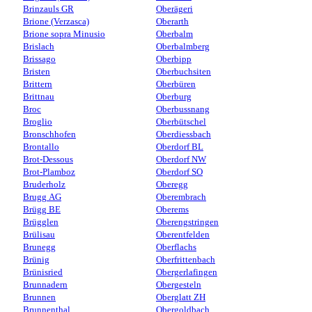
Brinzauls GR
Oberägeri
Brione (Verzasca)
Oberarth
Brione sopra Minusio
Oberbalm
Brislach
Oberbalmberg
Brissago
Oberbipp
Bristen
Oberbuchsiten
Brittern
Oberbüren
Brittnau
Oberburg
Broc
Oberbussnang
Broglio
Oberbütschel
Bronschhofen
Oberdiessbach
Brontallo
Oberdorf BL
Brot-Dessous
Oberdorf NW
Brot-Plamboz
Oberdorf SO
Bruderholz
Oberegg
Brugg AG
Oberembrach
Brügg BE
Oberems
Brügglen
Oberengstringen
Brülisau
Oberentfelden
Brunegg
Oberflachs
Brünig
Oberfrittenbach
Brünisried
Obergerlafingen
Brunnadern
Obergesteln
Brunnen
Oberglatt ZH
Brunnenthal
Obergoldbach