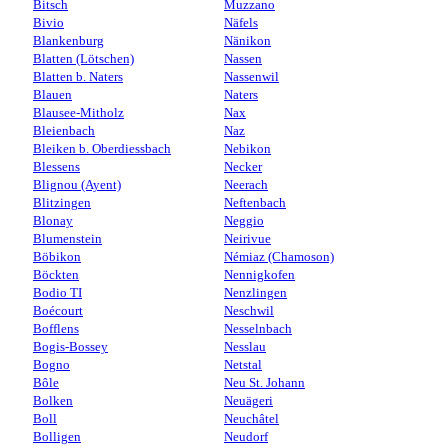
Bitsch
Muzzano
Bivio
Näfels
Blankenburg
Nänikon
Blatten (Lötschen)
Nassen
Blatten b. Naters
Nassenwil
Blauen
Naters
Blausee-Mitholz
Nax
Bleienbach
Naz
Bleiken b. Oberdiessbach
Nebikon
Blessens
Necker
Blignou (Ayent)
Neerach
Blitzingen
Neftenbach
Blonay
Neggio
Blumenstein
Neirivue
Böbikon
Némiaz (Chamoson)
Böckten
Nennigkofen
Bodio TI
Nenzlingen
Boécourt
Neschwil
Bofflens
Nesselnbach
Bogis-Bossey
Nesslau
Bogno
Netstal
Bôle
Neu St. Johann
Bolken
Neuägeri
Boll
Neuchâtel
Bolligen
Neudorf