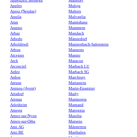
Appenzell Steinegg
Malleray
Apples
Maloja
Aproz (Nendaz)
Malters
Aquila
Malvaglia
Aran
Mamishaus
Aranno
Mammern
Arbaz
Mandach
Arbedo
Männedorf
Arboldswil
Mannenbach-Salenstein
Arbon
Mannens
Arcegno
Manno
Arch
Maracon
Arconciel
Marbach LU
Ardez
Marbach SG
Ardon
Marchissy
Areuse
Mariastein
Argnou (Ayent)
Marin-Epagnier
Arisdorf
Marly
Aristau
Marmorera
Arlesheim
Marnand
Arnegg
Maroggia
Arnex-sur-Nyon
Marolta
Arnex-sur-Orbe
Marsens
Arni AG
Märstetten
Arni BE
Marthalen