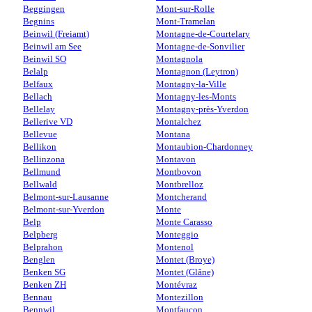
Beggingen
Mont-sur-Rolle
Begnins
Mont-Tramelan
Beinwil (Freiamt)
Montagne-de-Courtelary
Beinwil am See
Montagne-de-Sonvilier
Beinwil SO
Montagnola
Belalp
Montagnon (Leytron)
Belfaux
Montagny-la-Ville
Bellach
Montagny-les-Monts
Bellelay
Montagny-près-Yverdon
Bellerive VD
Montalchez
Bellevue
Montana
Bellikon
Montaubion-Chardonney
Bellinzona
Montavon
Bellmund
Montbovon
Bellwald
Montbrelloz
Belmont-sur-Lausanne
Montcherand
Belmont-sur-Yverdon
Monte
Belp
Monte Carasso
Belpberg
Monteggio
Belprahon
Montenol
Benglen
Montet (Broye)
Benken SG
Montet (Glâne)
Benken ZH
Montévraz
Bennau
Montezillon
Bennwil
Montfaucon