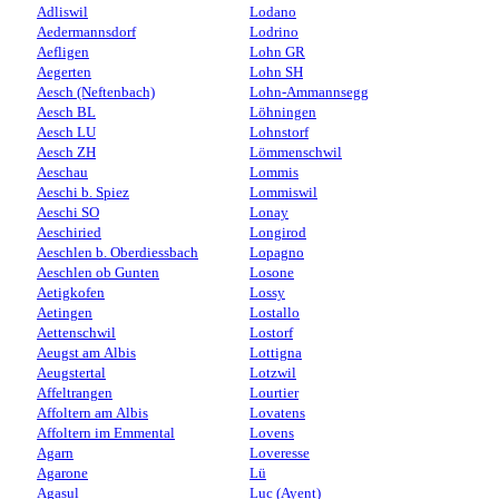
Adliswil
Lodano
Aedermannsdorf
Lodrino
Aefligen
Lohn GR
Aegerten
Lohn SH
Aesch (Neftenbach)
Lohn-Ammannsegg
Aesch BL
Löhningen
Aesch LU
Lohnstorf
Aesch ZH
Lömmenschwil
Aeschau
Lommis
Aeschi b. Spiez
Lommiswil
Aeschi SO
Lonay
Aeschiried
Longirod
Aeschlen b. Oberdiessbach
Lopagno
Aeschlen ob Gunten
Losone
Aetigkofen
Lossy
Aetingen
Lostallo
Aettenschwil
Lostorf
Aeugst am Albis
Lottigna
Aeugstertal
Lotzwil
Affeltrangen
Lourtier
Affoltern am Albis
Lovatens
Affoltern im Emmental
Lovens
Agarn
Loveresse
Agarone
Lü
Agasul
Luc (Ayent)