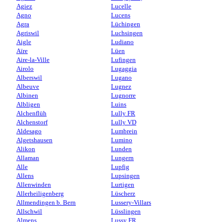
Agiez
Lucelle
Agno
Lucens
Agra
Lüchingen
Agriswil
Luchsingen
Aigle
Ludiano
Aïre
Lüen
Aire-la-Ville
Lufingen
Airolo
Lugaggia
Alberswil
Lugano
Albeuve
Lugnez
Albinen
Lugnorre
Albligen
Luins
Alchenflüh
Lully FR
Alchenstorf
Lully VD
Aldesago
Lumbrein
Algetshausen
Lumino
Alikon
Lunden
Allaman
Lungern
Alle
Lupfig
Allens
Lupsingen
Allenwinden
Lurtigen
Allerheiligenberg
Lüscherz
Allmendingen b. Bern
Lussery-Villars
Allschwil
Lüsslingen
Almens
Lussy FR