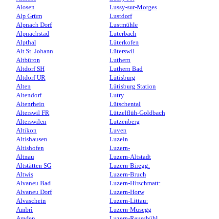
Alosen
Lussy-sur-Morges
Alp Grüm
Lustdorf
Alpnach Dorf
Lustmühle
Alpnachstad
Luterbach
Alpthal
Lüterkofen
Alt St. Johann
Lüterswil
Altbüron
Luthern
Altdorf SH
Luthern Bad
Altdorf UR
Lütisburg
Alten
Lütisburg Station
Altendorf
Lutry
Altenrhein
Lütschental
Alterswil FR
Lützelflüh-Goldbach
Alterswilen
Lutzenberg
Altikon
Luven
Altishausen
Luzein
Altishofen
Luzern-
Altnau
Luzern-Altstadt
Altstätten SG
Luzern-Biregg:
Altwis
Luzern-Bruch
Alvaneu Bad
Luzern-Hirschmatt:
Alvaneu Dorf
Luzern-Horw
Alvaschein
Luzern-Littau:
Ambrì
Luzern-Musegg
Amden
Luzern-Reussbühl