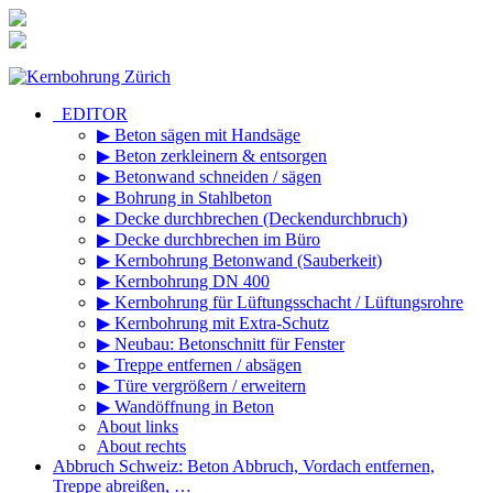
Zum
Inhalt
springen
_EDITOR
▶ Beton sägen mit Handsäge
▶ Beton zerkleinern & entsorgen
▶ Betonwand schneiden / sägen
▶ Bohrung in Stahlbeton
▶ Decke durchbrechen (Deckendurchbruch)
▶ Decke durchbrechen im Büro
▶ Kernbohrung Betonwand (Sauberkeit)
▶ Kernbohrung DN 400
▶ Kernbohrung für Lüftungsschacht / Lüftungsrohre
▶ Kernbohrung mit Extra-Schutz
▶ Neubau: Betonschnitt für Fenster
▶ Treppe entfernen / absägen
▶ Türe vergrößern / erweitern
▶ Wandöffnung in Beton
About links
About rechts
Abbruch Schweiz: Beton Abbruch, Vordach entfernen,
Treppe abreißen, …