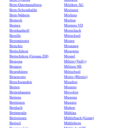
Bern-Ostermundigen
Möriken AG
Bern-Schosshalde
Morissen
Bern-Wabern
Morlens
Berneck
Morlon
Bernex
Morrens VD
Bernhardzell
Morschach
Berolle
Mörschwil
Beromünster
Mosen
Berschis
Mosnang
Bertschikon
Mosogno
Bertschikon (Gossau ZH)
Mossel
Berzona
Môtier (Vully)
Besazio
Môtiers NE
Besenbüren
Mötschwil
Besencens
Motto (Blenio)
Betschwanden
Moudon
Betten
Moutier
Bettenhausen
Movelier
Bettens
Mugena
Bettingen
Muggio
Bettlach
Muhen
Bettmeralp
Mühlau
Bettwiesen
Mühlebach (Goms)
Bettwil
Mühleberg