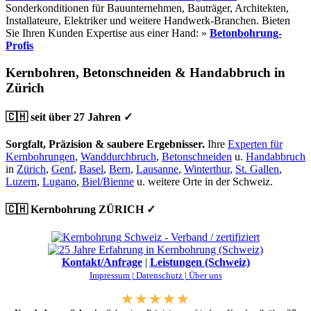
Sonderkonditionen für Bauunternehmen, Bauträger, Architekten,
Installateure, Elektriker und weitere Handwerk-Branchen. Bieten
Sie Ihren Kunden Expertise aus einer Hand: »
Betonbohrung-
Profis
Kernbohren, Betonschneiden & Handabbruch in
Zürich
🇨🇭 seit über 27 Jahren ✓
Sorgfalt, Präzision & saubere Ergebnisser.
Ihre
Experten für
Kernbohrungen
,
Wanddurchbruch
,
Betonschneiden
u.
Handabbruch
in
Zürich
,
Genf
,
Basel
,
Bern
,
Lausanne
,
Winterthur
,
St. Gallen
,
Luzern
,
Lugano
,
Biel/Bienne
u. weitere Orte in der Schweiz.
🇨🇭 Kernbohrung ZÜRICH ✓
Kontakt/Anfrage
|
Leistungen (Schweiz)
Impressum |
Datenschutz |
Über uns