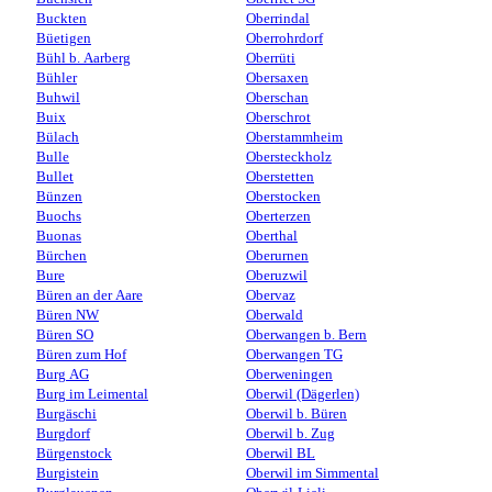
Buckten
Oberrindal
Büetigen
Oberrohrdorf
Bühl b. Aarberg
Oberrüti
Bühler
Obersaxen
Buhwil
Oberschan
Buix
Oberschrot
Bülach
Oberstammheim
Bulle
Obersteckholz
Bullet
Oberstetten
Bünzen
Oberstocken
Buochs
Oberterzen
Buonas
Oberthal
Bürchen
Oberurnen
Bure
Oberuzwil
Büren an der Aare
Obervaz
Büren NW
Oberwald
Büren SO
Oberwangen b. Bern
Büren zum Hof
Oberwangen TG
Burg AG
Oberweningen
Burg im Leimental
Oberwil (Dägerlen)
Burgäschi
Oberwil b. Büren
Burgdorf
Oberwil b. Zug
Bürgenstock
Oberwil BL
Burgistein
Oberwil im Simmental