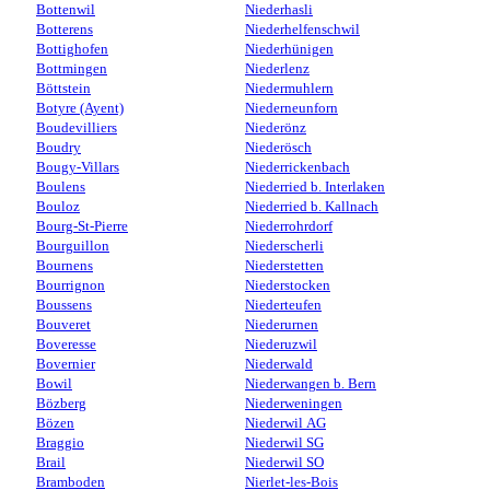
Bottenwil
Niederhasli
Botterens
Niederhelfenschwil
Bottighofen
Niederhünigen
Bottmingen
Niederlenz
Böttstein
Niedermuhlern
Botyre (Ayent)
Niederneunforn
Boudevilliers
Niederönz
Boudry
Niederösch
Bougy-Villars
Niederrickenbach
Boulens
Niederried b. Interlaken
Bouloz
Niederried b. Kallnach
Bourg-St-Pierre
Niederrohrdorf
Bourguillon
Niederscherli
Bournens
Niederstetten
Bourrignon
Niederstocken
Boussens
Niederteufen
Bouveret
Niederurnen
Boveresse
Niederuzwil
Bovernier
Niederwald
Bowil
Niederwangen b. Bern
Bözberg
Niederweningen
Bözen
Niederwil AG
Braggio
Niederwil SG
Brail
Niederwil SO
Bramboden
Nierlet-les-Bois