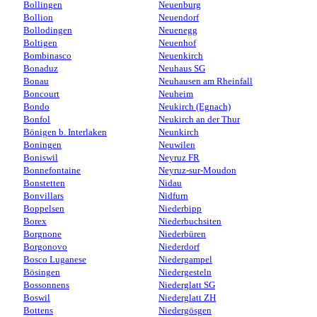
Bollingen
Neuenburg
Bollion
Neuendorf
Bollodingen
Neuenegg
Boltigen
Neuenhof
Bombinasco
Neuenkirch
Bonaduz
Neuhaus SG
Bonau
Neuhausen am Rheinfall
Boncourt
Neuheim
Bondo
Neukirch (Egnach)
Bonfol
Neukirch an der Thur
Bönigen b. Interlaken
Neunkirch
Boningen
Neuwilen
Boniswil
Neyruz FR
Bonnefontaine
Neyruz-sur-Moudon
Bonstetten
Nidau
Bonvillars
Nidfurn
Boppelsen
Niederbipp
Borex
Niederbuchsiten
Borgnone
Niederbüren
Borgonovo
Niederdorf
Bosco Luganese
Niedergampel
Bösingen
Niedergesteln
Bossonnens
Niederglatt SG
Boswil
Niederglatt ZH
Bottens
Niedergösgen