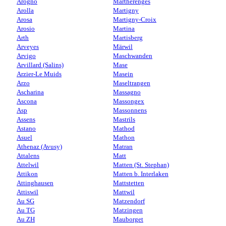
Arogno
Martherenges
Arolla
Martigny
Arosa
Martigny-Croix
Arosio
Martina
Arth
Martisberg
Arveyes
Märwil
Arvigo
Maschwanden
Arvillard (Salins)
Mase
Arzier-Le Muids
Masein
Arzo
Maseltrangen
Ascharina
Massagno
Ascona
Massongex
Asp
Massonnens
Assens
Mastrils
Astano
Mathod
Asuel
Mathon
Athenaz (Avusy)
Matran
Attalens
Matt
Attelwil
Matten (St. Stephan)
Attikon
Matten b. Interlaken
Attinghausen
Mattstetten
Attiswil
Mattwil
Au SG
Matzendorf
Au TG
Matzingen
Au ZH
Mauborget