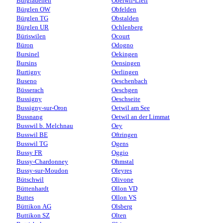
Burglauenen
Oberwil-Lieli
Bürglen OW
Obfelden
Bürglen TG
Obstalden
Bürglen UR
Ochlenberg
Büriswilen
Ocourt
Büron
Odogno
Bursinel
Oekingen
Bursins
Oensingen
Burtigny
Oerlingen
Buseno
Oeschenbach
Büsserach
Oeschgen
Bussigny
Oeschseite
Bussigny-sur-Oron
Oetwil am See
Bussnang
Oetwil an der Limmat
Busswil b. Melchnau
Oey
Busswil BE
Oftringen
Busswil TG
Ogens
Bussy FR
Oggio
Bussy-Chardonney
Ohmstal
Bussy-sur-Moudon
Oleyres
Bütschwil
Olivone
Büttenhardt
Ollon VD
Buttes
Ollon VS
Büttikon AG
Olsberg
Buttikon SZ
Olten