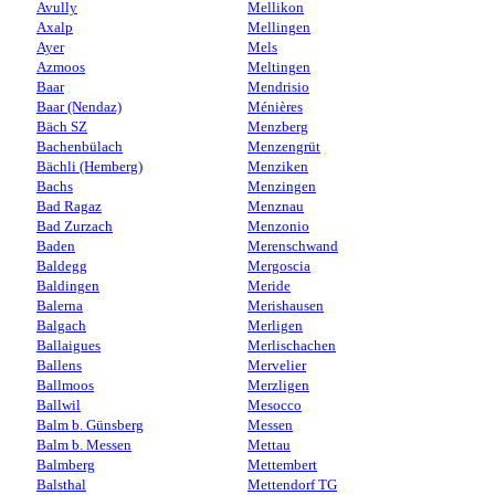
Avully
Mellikon
Axalp
Mellingen
Ayer
Mels
Azmoos
Meltingen
Baar
Mendrisio
Baar (Nendaz)
Ménières
Bäch SZ
Menzberg
Bachenbülach
Menzengrüt
Bächli (Hemberg)
Menziken
Bachs
Menzingen
Bad Ragaz
Menznau
Bad Zurzach
Menzonio
Baden
Merenschwand
Baldegg
Mergoscia
Baldingen
Meride
Balerna
Merishausen
Balgach
Merligen
Ballaigues
Merlischachen
Ballens
Mervelier
Ballmoos
Merzligen
Ballwil
Mesocco
Balm b. Günsberg
Messen
Balm b. Messen
Mettau
Balmberg
Mettembert
Balsthal
Mettendorf TG