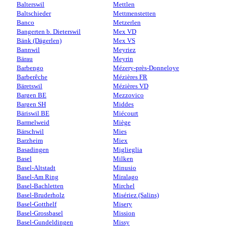
Balterswil
Mettlen
Baltschieder
Mettmenstetten
Banco
Metzerlen
Bangerten b. Dieterswil
Mex VD
Bänk (Dägerlen)
Mex VS
Bannwil
Meyriez
Bärau
Meyrin
Barbengo
Mézery-près-Donneloye
Barberêche
Mézières FR
Bäretswil
Mézières VD
Bargen BE
Mezzovico
Bargen SH
Middes
Bäriswil BE
Miécourt
Barmelweid
Miège
Bärschwil
Mies
Barzheim
Miex
Basadingen
Miglieglia
Basel
Milken
Basel-Altstadt
Minusio
Basel-Am Ring
Miralago
Basel-Bachletten
Mirchel
Basel-Bruderholz
Misériez (Salins)
Basel-Gotthelf
Misery
Basel-Grossbasel
Mission
Basel-Gundeldingen
Missy