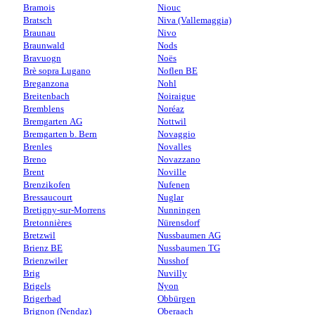
Bramois
Niouc
Bratsch
Niva (Vallemaggia)
Braunau
Nivo
Braunwald
Nods
Bravuogn
Noës
Brè sopra Lugano
Noflen BE
Breganzona
Nohl
Breitenbach
Noiraigue
Bremblens
Noréaz
Bremgarten AG
Nottwil
Bremgarten b. Bern
Novaggio
Brenles
Novalles
Breno
Novazzano
Brent
Noville
Brenzikofen
Nufenen
Bressaucourt
Nuglar
Bretigny-sur-Morrens
Nunningen
Bretonnières
Nürensdorf
Bretzwil
Nussbaumen AG
Brienz BE
Nussbaumen TG
Brienzwiler
Nusshof
Brig
Nuvilly
Brigels
Nyon
Brigerbad
Obbürgen
Brignon (Nendaz)
Oberaach