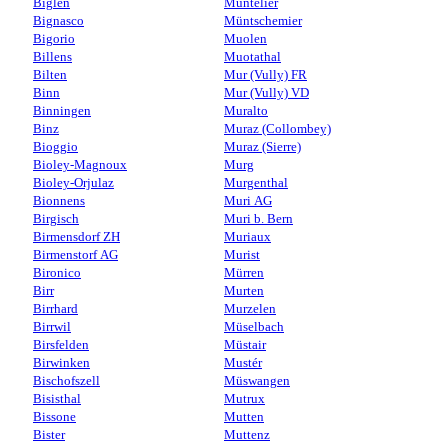
Biglen
Muntelier
Bignasco
Müntschemier
Bigorio
Muolen
Billens
Muotathal
Bilten
Mur (Vully) FR
Binn
Mur (Vully) VD
Binningen
Muralto
Binz
Muraz (Collombey)
Bioggio
Muraz (Sierre)
Bioley-Magnoux
Murg
Bioley-Orjulaz
Murgenthal
Bionnens
Muri AG
Birgisch
Muri b. Bern
Birmensdorf ZH
Muriaux
Birmenstorf AG
Murist
Bironico
Mürren
Birr
Murten
Birrhard
Murzelen
Birrwil
Müselbach
Birsfelden
Müstair
Birwinken
Mustér
Bischofszell
Müswangen
Bisisthal
Mutrux
Bissone
Mutten
Bister
Muttenz