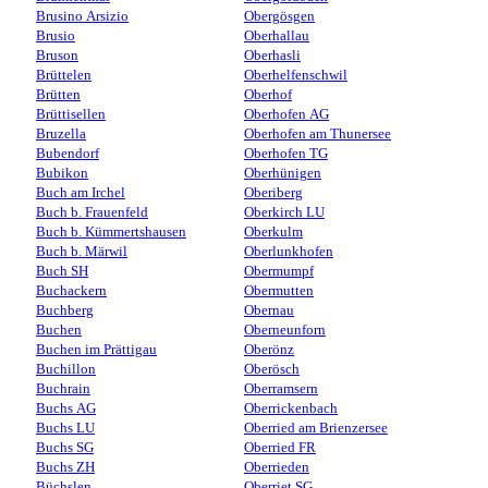
Brusino Arsizio
Obergösgen
Brusio
Oberhallau
Bruson
Oberhasli
Brüttelen
Oberhelfenschwil
Brütten
Oberhof
Brüttisellen
Oberhofen AG
Bruzella
Oberhofen am Thunersee
Bubendorf
Oberhofen TG
Bubikon
Oberhünigen
Buch am Irchel
Oberiberg
Buch b. Frauenfeld
Oberkirch LU
Buch b. Kümmertshausen
Oberkulm
Buch b. Märwil
Oberlunkhofen
Buch SH
Obermumpf
Buchackern
Obermutten
Buchberg
Obernau
Buchen
Oberneunforn
Buchen im Prättigau
Oberönz
Buchillon
Oberösch
Buchrain
Oberramsern
Buchs AG
Oberrickenbach
Buchs LU
Oberried am Brienzersee
Buchs SG
Oberried FR
Buchs ZH
Oberrieden
Büchslen
Oberriet SG