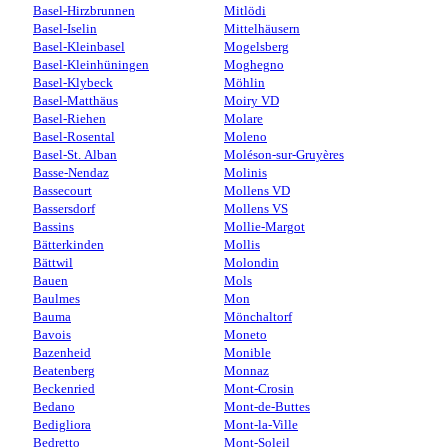
Basel-Hirzbrunnen
Mitlödi
Basel-Iselin
Mittelhäusern
Basel-Kleinbasel
Mogelsberg
Basel-Kleinhüningen
Moghegno
Basel-Klybeck
Möhlin
Basel-Matthäus
Moiry VD
Basel-Riehen
Molare
Basel-Rosental
Moleno
Basel-St. Alban
Moléson-sur-Gruyères
Basse-Nendaz
Molinis
Bassecourt
Mollens VD
Bassersdorf
Mollens VS
Bassins
Mollie-Margot
Bätterkinden
Mollis
Bättwil
Molondin
Bauen
Mols
Baulmes
Mon
Bauma
Mönchaltorf
Bavois
Moneto
Bazenheid
Monible
Beatenberg
Monnaz
Beckenried
Mont-Crosin
Bedano
Mont-de-Buttes
Bedigliora
Mont-la-Ville
Bedretto
Mont-Soleil