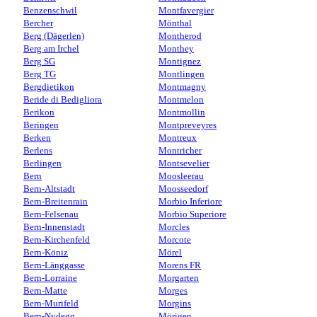
Benzenschwil
Montfavergier
Bercher
Mönthal
Berg (Dägerlen)
Montherod
Berg am Irchel
Monthey
Berg SG
Montignez
Berg TG
Montlingen
Bergdietikon
Montmagny
Beride di Bedigliora
Montmelon
Berikon
Montmollin
Beringen
Montpreveyres
Berken
Montreux
Berlens
Montricher
Berlingen
Montsevelier
Bern
Moosleerau
Bern-Altstadt
Moosseedorf
Bern-Breitenrain
Morbio Inferiore
Bern-Felsenau
Morbio Superiore
Bern-Innenstadt
Morcles
Bern-Kirchenfeld
Morcote
Bern-Köniz
Mörel
Bern-Länggasse
Morens FR
Bern-Lorraine
Morgarten
Bern-Matte
Morges
Bern-Murifeld
Morgins
Bern-Nydegg
Mörigen