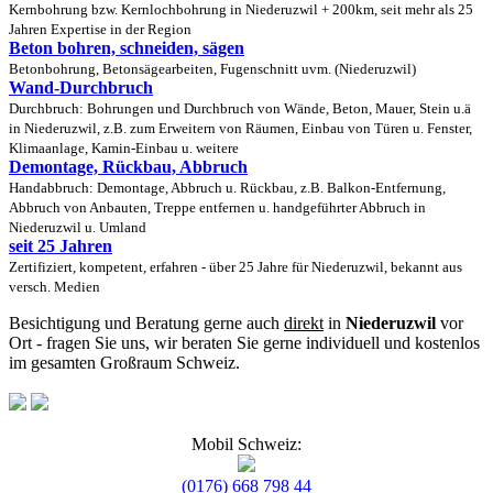
Kernbohrung bzw. Kernlochbohrung in Niederuzwil + 200km, seit mehr als 25
Jahren Expertise in der Region
Beton bohren, schneiden, sägen
Betonbohrung, Betonsägearbeiten, Fugenschnitt uvm. (Niederuzwil)
Wand-Durchbruch
Durchbruch: Bohrungen und Durchbruch von Wände, Beton, Mauer, Stein u.ä
in Niederuzwil, z.B. zum Erweitern von Räumen, Einbau von Türen u. Fenster,
Klimaanlage, Kamin-Einbau u. weitere
Demontage, Rückbau, Abbruch
Handabbruch: Demontage, Abbruch u. Rückbau, z.B. Balkon-Entfernung,
Abbruch von Anbauten, Treppe entfernen u. handgeführter Abbruch in
Niederuzwil u. Umland
seit 25 Jahren
Zertifiziert, kompetent, erfahren - über 25 Jahre für Niederuzwil, bekannt aus
versch. Medien
Besichtigung und Beratung gerne auch
direkt
in
Niederuzwil
vor
Ort - fragen Sie uns, wir beraten Sie gerne individuell und kostenlos
im gesamten Großraum Schweiz.
Mobil Schweiz:
(0176) 668 798 44