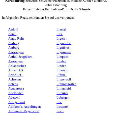
Kernbohrung Schweiz
: Schweizer Präzision, zufriedene Kunden & über 27
Jahre Erfahrung.
Ihr zertifizierter Kernbohren-Profi für die
Schweiz
In folgenden Regionenkönnen Sie auf uns vertrauen:
Aadorf
Liestal
Aarau
Liez
Aarau Rohr
Ligerz
Aarberg
Lignerolle
Aarburg
Lignières
Aarwangen
Ligornetto
Aathal-Seegräben
Limpach
Aawangen
Lindau
Abländschen
Linden
Abtwil AG
Linescio
Abtwil SG
Linthal
Achseten
Lipperswil
Aclens
Lippoldswilen
Acquarossa
Littenheid
Adelboden
Litzirüti
Adetswil
Lobsigen
Adligenswil
Loc
Adlikon b. Andelfingen
Locarno
Adlikon b. Regensdorf
Loco