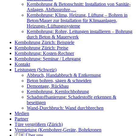
Kernbohrung & Betonschnitt: Installation von Sanitär-
Anlagen, Abflussrohre,…
Kernbohrung: Klima, Heizung, Lüftung – Bohren in
Beton/Mauer zur Installation für Klimaanlagen,
Heizungs-/Lüftungssysteme
Kernbohrung: Rohre, Leitungen installieren – Bohrung
durch Beton & Mauerwerk
Kernbohrung Zürich: Beispiele
Kernbohrung Zürich: Preise
Kernbohrung: Kosten-Rechner
Kernbohrung: Seminar / Lehrgang
Kontakt
Leistungen (Schweiz)
Abbruch, Handabbruch & Entkernung
Beton bohren, sägen & schneiden
Demontage, Rückbau
Kernbohrung, Kernlochbohrung
Schadstoffsanierung: Schadestoffe erkennen &
beseitigen
Wand-Durchbruch: Wand durchbrechen
Medien
Partner
Türe vergrößern (Zürich)
Vermietung (Kernbohrer-Geräte, Bohrkronen
🇨🇭 Über uns