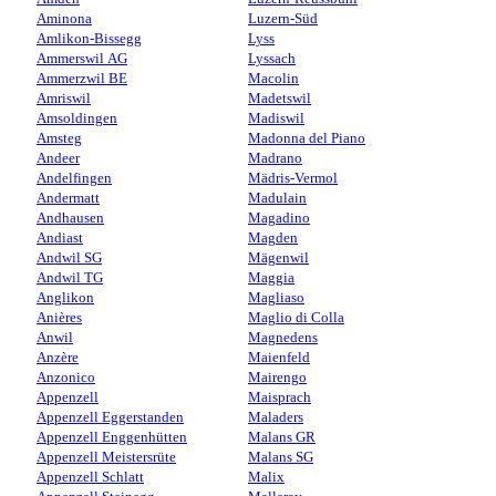
Aminona
Luzern-Süd
Amlikon-Bissegg
Lyss
Ammerswil AG
Lyssach
Ammerzwil BE
Macolin
Amriswil
Madetswil
Amsoldingen
Madiswil
Amsteg
Madonna del Piano
Andeer
Madrano
Andelfingen
Mädris-Vermol
Andermatt
Madulain
Andhausen
Magadino
Andiast
Magden
Andwil SG
Mägenwil
Andwil TG
Maggia
Anglikon
Magliaso
Anières
Maglio di Colla
Anwil
Magnedens
Anzère
Maienfeld
Anzonico
Mairengo
Appenzell
Maisprach
Appenzell Eggerstanden
Maladers
Appenzell Enggenhütten
Malans GR
Appenzell Meistersrüte
Malans SG
Appenzell Schlatt
Malix