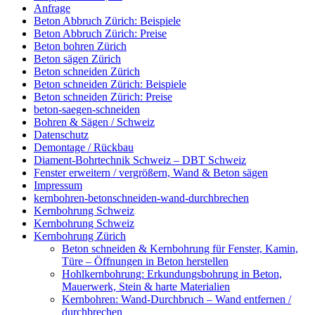
Anfrage
Beton Abbruch Zürich: Beispiele
Beton Abbruch Zürich: Preise
Beton bohren Zürich
Beton sägen Zürich
Beton schneiden Zürich
Beton schneiden Zürich: Beispiele
Beton schneiden Zürich: Preise
beton-saegen-schneiden
Bohren & Sägen / Schweiz
Datenschutz
Demontage / Rückbau
Diament-Bohrtechnik Schweiz – DBT Schweiz
Fenster erweitern / vergrößern, Wand & Beton sägen
Impressum
kernbohren-betonschneiden-wand-durchbrechen
Kernbohrung Schweiz
Kernbohrung Schweiz
Kernbohrung Zürich
Beton schneiden & Kernbohrung für Fenster, Kamin,
Türe – Öffnungen in Beton herstellen
Hohlkernbohrung: Erkundungsbohrung in Beton,
Mauerwerk, Stein & harte Materialien
Kernbohren: Wand-Durchbruch – Wand entfernen /
durchbrechen