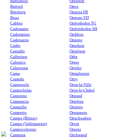
Buttisholz
Oltingen
Buttwil
Onex
Bützberg
Onnens FR
Buus
Onnens VD
Cabbio
Opfershofen TG
Cademario
Opfertshofen SH
Cadempino
Opfikon
Cadenazzo
Oppens
Cadro
Oppikon
Cagiallo
Oppligen
Calfreisen
Orbe
Calonico
Orges
Calpiogna
Origlio
Cama
Ormalingen
Camedo
Orny
Camignolo
Oron-la-Ville
Camischolas
Oron-le-Châtel
Camorino
Orpund
Campascio
Orselina
Campello
Orsières
Camperio
Orsonnens
Campo (Blenio)
Ortschwaben
Campo (Vallemaggia)
Orvin
Campocologno
Orzens
Campora
Oschwand