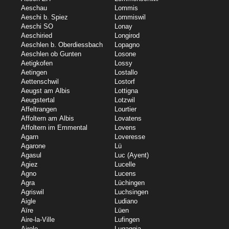
Aeschau
Lommis
Aeschi b. Spiez
Lommiswil
Aeschi SO
Lonay
Aeschiried
Longirod
Aeschlen b. Oberdiessbach
Lopagno
Aeschlen ob Gunten
Losone
Aetigkofen
Lossy
Aetingen
Lostallo
Aettenschwil
Lostorf
Aeugst am Albis
Lottigna
Aeugstertal
Lotzwil
Affeltrangen
Lourtier
Affoltern am Albis
Lovatens
Affoltern im Emmental
Lovens
Agarn
Loveresse
Agarone
Lü
Agasul
Luc (Ayent)
Agiez
Lucelle
Agno
Lucens
Agra
Lüchingen
Agriswil
Luchsingen
Aigle
Ludiano
Aïre
Lüen
Aire-la-Ville
Lufingen
Airolo
Lugaggia