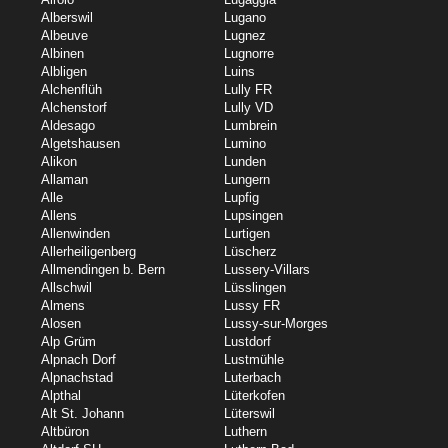
Alberswil
Lugano
Albeuve
Lugnez
Albinen
Lugnorre
Albligen
Luins
Alchenflüh
Lully FR
Alchenstorf
Lully VD
Aldesago
Lumbrein
Algetshausen
Lumino
Alikon
Lunden
Allaman
Lungern
Alle
Lupfig
Allens
Lupsingen
Allenwinden
Lurtigen
Allerheiligenberg
Lüscherz
Allmendingen b. Bern
Lussery-Villars
Allschwil
Lüsslingen
Almens
Lussy FR
Alosen
Lussy-sur-Morges
Alp Grüm
Lustdorf
Alpnach Dorf
Lustmühle
Alpnachstad
Luterbach
Alpthal
Lüterkofen
Alt St. Johann
Lüterswil
Altbüron
Luthern