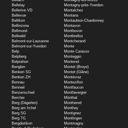
Bellelay
Montagny-près-Yverdon
Bellerive VD
Montalchez
Bellevue
Montana
Bellikon
Montaubion-Chardonney
Bellinzona
Montavon
Bellmund
Montbovon
Bellwald
Montbrelloz
Belmont-sur-Lausanne
Montcherand
Belmont-sur-Yverdon
Monte
Belp
Monte Carasso
Belpberg
Monteggio
Belprahon
Montenol
Benglen
Montet (Broye)
Benken SG
Montet (Glâne)
Benken ZH
Montévraz
Bennau
Montezillon
Bennwil
Montfaucon
Benzenschwil
Montfavergier
Bercher
Mönthal
Berg (Dägerlen)
Montherod
Berg am Irchel
Monthey
Berg SG
Montignez
Berg TG
Montlingen
Bergdietikon
Montmagny