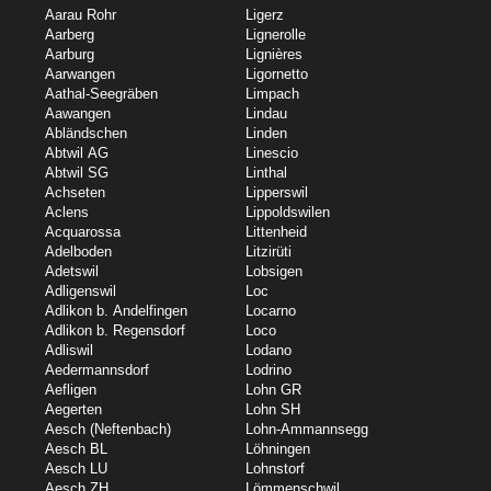
Aarau Rohr
Ligerz
Aarberg
Lignerolle
Aarburg
Lignières
Aarwangen
Ligornetto
Aathal-Seegräben
Limpach
Aawangen
Lindau
Abländschen
Linden
Abtwil AG
Linescio
Abtwil SG
Linthal
Achseten
Lipperswil
Aclens
Lippoldswilen
Acquarossa
Littenheid
Adelboden
Litzirüti
Adetswil
Lobsigen
Adligenswil
Loc
Adlikon b. Andelfingen
Locarno
Adlikon b. Regensdorf
Loco
Adliswil
Lodano
Aedermannsdorf
Lodrino
Aefligen
Lohn GR
Aegerten
Lohn SH
Aesch (Neftenbach)
Lohn-Ammannsegg
Aesch BL
Löhningen
Aesch LU
Lohnstorf
Aesch ZH
Lömmenschwil