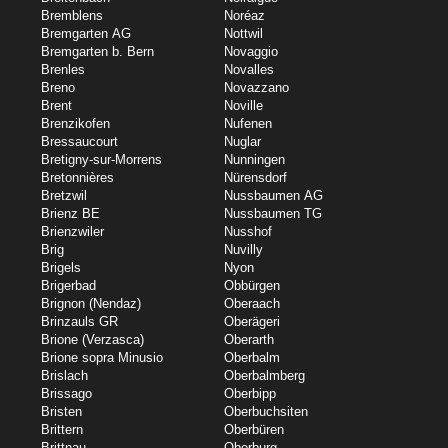
Bremblens
Noréaz
Bremgarten AG
Nottwil
Bremgarten b. Bern
Novaggio
Brenles
Novalles
Breno
Novazzano
Brent
Noville
Brenzikofen
Nufenen
Bressaucourt
Nuglar
Bretigny-sur-Morrens
Nunningen
Bretonnières
Nürensdorf
Bretzwil
Nussbaumen AG
Brienz BE
Nussbaumen TG
Brienzwiler
Nusshof
Brig
Nuvilly
Brigels
Nyon
Brigerbad
Obbürgen
Brignon (Nendaz)
Oberaach
Brinzauls GR
Oberägeri
Brione (Verzasca)
Oberarth
Brione sopra Minusio
Oberbalm
Brislach
Oberbalmberg
Brissago
Oberbipp
Bristen
Oberbuchsiten
Brittern
Oberbüren
Brittnau
Oberburg