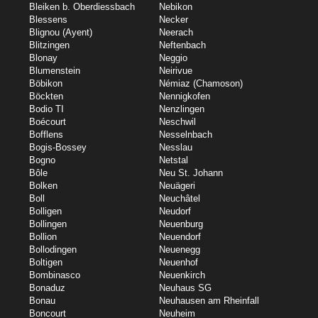
Bleiken b. Oberdiessbach
Nebikon
Blessens
Necker
Blignou (Ayent)
Neerach
Blitzingen
Neftenbach
Blonay
Neggio
Blumenstein
Neirivue
Böbikon
Némiaz (Chamoson)
Böckten
Nennigkofen
Bodio TI
Nenzlingen
Boécourt
Neschwil
Bofflens
Nesselnbach
Bogis-Bossey
Nesslau
Bogno
Netstal
Bôle
Neu St. Johann
Bolken
Neuägeri
Boll
Neuchâtel
Bolligen
Neudorf
Bollingen
Neuenburg
Bollion
Neuendorf
Bollodingen
Neuenegg
Boltigen
Neuenhof
Bombinasco
Neuenkirch
Bonaduz
Neuhaus SG
Bonau
Neuhausen am Rheinfall
Boncourt
Neuheim