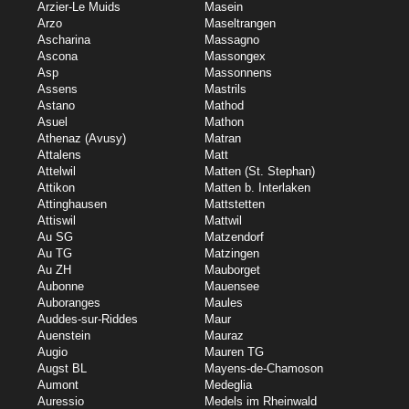
Arzier-Le Muids
Masein
Arzo
Maseltrangen
Ascharina
Massagno
Ascona
Massongex
Asp
Massonnens
Assens
Mastrils
Astano
Mathod
Asuel
Mathon
Athenaz (Avusy)
Matran
Attalens
Matt
Attelwil
Matten (St. Stephan)
Attikon
Matten b. Interlaken
Attinghausen
Mattstetten
Attiswil
Mattwil
Au SG
Matzendorf
Au TG
Matzingen
Au ZH
Mauborget
Aubonne
Mauensee
Auboranges
Maules
Auddes-sur-Riddes
Maur
Auenstein
Mauraz
Augio
Mauren TG
Augst BL
Mayens-de-Chamoson
Aumont
Medeglia
Auressio
Medels im Rheinwald