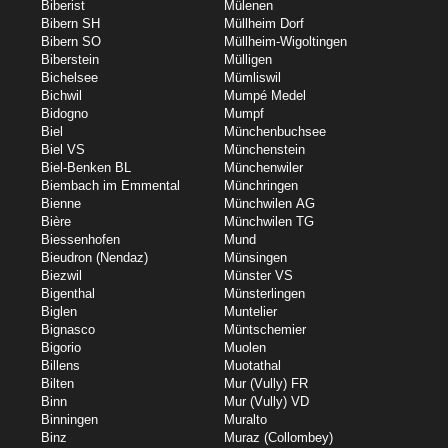
Biberist
Mülenen
Bibern SH
Müllheim Dorf
Bibern SO
Müllheim-Wigoltingen
Biberstein
Mülligen
Bichelsee
Mümliswil
Bichwil
Mumpé Medel
Bidogno
Mumpf
Biel
Münchenbuchsee
Biel VS
Münchenstein
Biel-Benken BL
Münchenwiler
Biembach im Emmental
Münchringen
Bienne
Münchwilen AG
Bière
Münchwilen TG
Biessenhofen
Mund
Bieudron (Nendaz)
Münsingen
Biezwil
Münster VS
Bigenthal
Münsterlingen
Biglen
Muntelier
Bignasco
Müntschemier
Bigorio
Muolen
Billens
Muotathal
Bilten
Mur (Vully) FR
Binn
Mur (Vully) VD
Binningen
Muralto
Binz
Muraz (Collombey)