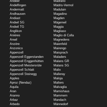
Andeer
Madrano
Andelfingen
Mädris-Vermol
Andermatt
Madulain
Andhausen
Magadino
Andiast
Magden
Andwil SG
Mägenwil
Andwil TG
Maggia
Anglikon
Magliaso
Anières
Maglio di Colla
Anwil
Magnedens
Anzère
Maienfeld
Anzonico
Mairengo
Appenzell
Maisprach
Appenzell Eggerstanden
Maladers
Appenzell Enggenhütten
Malans GR
Appenzell Meistersrüte
Malans SG
Appenzell Schlatt
Malix
Appenzell Steinegg
Malleray
Apples
Maloja
Aproz (Nendaz)
Malters
Aquila
Malvaglia
Aran
Mamishaus
Aranno
Mammern
Arbaz
Mandach
Arbedo
Männedorf