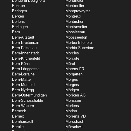
Beride di Bedigliora
Montmelon
Berikon
Montmollin
Beringen
Montpreveyres
Berken
Montreux
Berlens
Montricher
Berlingen
Montsevelier
Bern
Moosleerau
Bern-Altstadt
Moosseedorf
Bern-Breitenrain
Morbio Inferiore
Bern-Felsenau
Morbio Superiore
Bern-Innenstadt
Morcles
Bern-Kirchenfeld
Morcote
Bern-Köniz
Mörel
Bern-Länggasse
Morens FR
Bern-Lorraine
Morgarten
Bern-Matte
Morges
Bern-Murifeld
Morgins
Bern-Nydegg
Mörigen
Bern-Ostermundigen
Möriken AG
Bern-Schosshalde
Morissen
Bern-Wabern
Morlens
Berneck
Morlon
Bernex
Morrens VD
Bernhardzell
Morschach
Berolle
Mörschwil