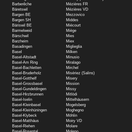
Barberêche
Mézières FR
Bäretswil
Mézières VD
Bargen BE
Mezzovico
Bargen SH
Middes
Bäriswil BE
Miécourt
Barmelweid
Miège
Bärschwil
Mies
Barzheim
Miex
Basadingen
Miglieglia
Basel
Milken
Basel-Altstadt
Minusio
Basel-Am Ring
Miralago
Basel-Bachletten
Mirchel
Basel-Bruderholz
Misériez (Salins)
Basel-Gotthelf
Misery
Basel-Grossbasel
Mission
Basel-Gundeldingen
Missy
Basel-Hirzbrunnen
Mitlödi
Basel-Iselin
Mittelhäusern
Basel-Kleinbasel
Mogelsberg
Basel-Kleinhüningen
Moghegno
Basel-Klybeck
Möhlin
Basel-Matthäus
Moiry VD
Basel-Riehen
Molare
Basel-Rosental
Moleno