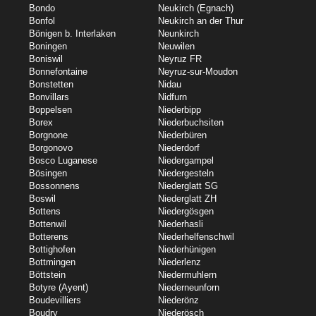
Bondo
Neukirch (Egnach)
Bonfol
Neukirch an der Thur
Bönigen b. Interlaken
Neunkirch
Boningen
Neuwilen
Boniswil
Neyruz FR
Bonnefontaine
Neyruz-sur-Moudon
Bonstetten
Nidau
Bonvillars
Nidfurn
Boppelsen
Niederbipp
Borex
Niederbuchsiten
Borgnone
Niederbüren
Borgonovo
Niederdorf
Bosco Luganese
Niedergampel
Bösingen
Niedergesteln
Bossonnens
Niederglatt SG
Boswil
Niederglatt ZH
Bottens
Niedergösgen
Bottenwil
Niederhasli
Botterens
Niederhelfenschwil
Bottighofen
Niederhünigen
Bottmingen
Niederlenz
Böttstein
Niedermuhlern
Botyre (Ayent)
Niederneunforn
Boudevilliers
Niederönz
Boudry
Niederösch