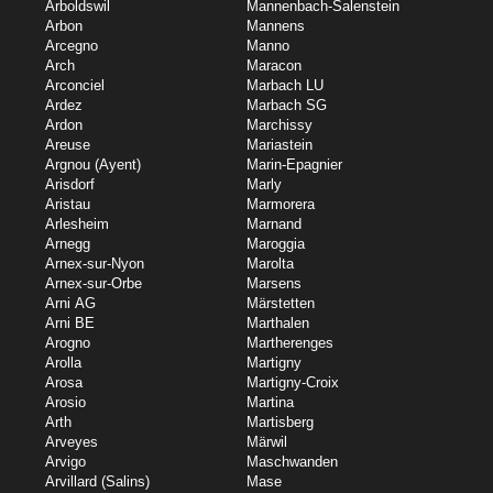
Arboldswil
Mannenbach-Salenstein
Arbon
Mannens
Arcegno
Manno
Arch
Maracon
Arconciel
Marbach LU
Ardez
Marbach SG
Ardon
Marchissy
Areuse
Mariastein
Argnou (Ayent)
Marin-Epagnier
Arisdorf
Marly
Aristau
Marmorera
Arlesheim
Marnand
Arnegg
Maroggia
Arnex-sur-Nyon
Marolta
Arnex-sur-Orbe
Marsens
Arni AG
Märstetten
Arni BE
Marthalen
Arogno
Martherenges
Arolla
Martigny
Arosa
Martigny-Croix
Arosio
Martina
Arth
Martisberg
Arveyes
Märwil
Arvigo
Maschwanden
Arvillard (Salins)
Mase