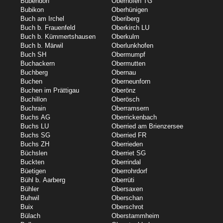
Bubendorf
Oberhofen TG
Bubikon
Oberhünigen
Buch am Irchel
Oberiberg
Buch b. Frauenfeld
Oberkirch LU
Buch b. Kümmertshausen
Oberkulm
Buch b. Märwil
Oberlunkhofen
Buch SH
Obermumpf
Buchackern
Obermutten
Buchberg
Obernau
Buchen
Oberneunforn
Buchen im Prättigau
Oberönz
Buchillon
Oberösch
Buchrain
Oberramsern
Buchs AG
Oberrickenbach
Buchs LU
Oberried am Brienzersee
Buchs SG
Oberried FR
Buchs ZH
Oberrieden
Büchslen
Oberriet SG
Buckten
Oberrindal
Büetigen
Oberrohrdorf
Bühl b. Aarberg
Oberrüti
Bühler
Obersaxen
Buhwil
Oberschan
Buix
Oberschrot
Bülach
Oberstammheim