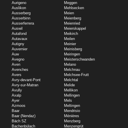
Aurigeno
Meggen
Auslikon
Mehlsecken
Ausserberg
Meien
Ausserbinn
Meienberg
Ausserferrera
Meienried
Auswil
Meierskappel
Autafond
Meikirch
Autavaux
Meilen
Autigny
Meinier
Auvernier
Meinisberg
Auw
Meiringen
Avegno
Meisterschwanden
Aven
Melano
Avenches
Melchnau
Avers
Melchsee-Frutt
Avry-devant-Pont
Melchtal
Avry-sur-Matran
Melide
Avully
Mellikon
Axalp
Mellingen
Ayer
Mels
Azmoos
Meltingen
Baar
Mendrisio
Baar (Nendaz)
Ménières
Bäch SZ
Menzberg
Bachenbülach
Menzengrüt