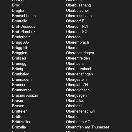
Broc
Oberbussnang
Broglio
Oberbütschel
Bronschhofen
Oberdiessbach
Brontallo
Oberdorf BL
Brot-Dessous
Oberdorf NW
Brot-Plamboz
Oberdorf SO
Bruderholz
Oberegg
Brugg AG
Oberembrach
Brügg BE
Oberems
Brügglen
Oberengstringen
Brülisau
Oberentfelden
Brunegg
Oberflachs
Brünig
Oberfrittenbach
Brünisried
Obergerlafingen
Brunnadern
Obergesteln
Brunnen
Oberglatt ZH
Brunnenthal
Obergoldbach
Brusino Arsizio
Obergösgen
Brusio
Oberhallau
Bruson
Oberhasli
Brüttelen
Oberhelfenschwil
Brütten
Oberhof
Brüttisellen
Oberhofen AG
Bruzella
Oberhofen am Thunersee