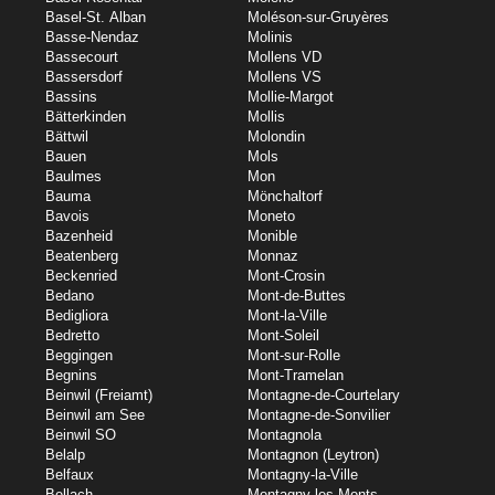
Basel-St. Alban
Moléson-sur-Gruyères
Basse-Nendaz
Molinis
Bassecourt
Mollens VD
Bassersdorf
Mollens VS
Bassins
Mollie-Margot
Bätterkinden
Mollis
Bättwil
Molondin
Bauen
Mols
Baulmes
Mon
Bauma
Mönchaltorf
Bavois
Moneto
Bazenheid
Monible
Beatenberg
Monnaz
Beckenried
Mont-Crosin
Bedano
Mont-de-Buttes
Bedigliora
Mont-la-Ville
Bedretto
Mont-Soleil
Beggingen
Mont-sur-Rolle
Begnins
Mont-Tramelan
Beinwil (Freiamt)
Montagne-de-Courtelary
Beinwil am See
Montagne-de-Sonvilier
Beinwil SO
Montagnola
Belalp
Montagnon (Leytron)
Belfaux
Montagny-la-Ville
Bellach
Montagny-les-Monts