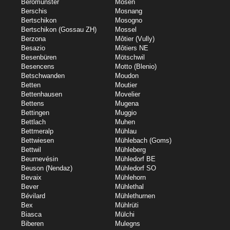
Beromünster
Mosen
Berschis
Mosnang
Bertschikon
Mosogno
Bertschikon (Gossau ZH)
Mossel
Berzona
Môtier (Vully)
Besazio
Môtiers NE
Besenbüren
Mötschwil
Besencens
Motto (Blenio)
Betschwanden
Moudon
Betten
Moutier
Bettenhausen
Movelier
Bettens
Mugena
Bettingen
Muggio
Bettlach
Muhen
Bettmeralp
Mühlau
Bettwiesen
Mühlebach (Goms)
Bettwil
Mühleberg
Beurnevésin
Mühledorf BE
Beuson (Nendaz)
Mühledorf SO
Bevaix
Mühlehorn
Bever
Mühlethal
Bévilard
Mühlethurnen
Bex
Mühlrüti
Biasca
Mülchi
Biberen
Mulegns