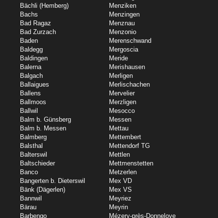
Bächli (Hemberg)
Menziken
Bachs
Menzingen
Bad Ragaz
Menznau
Bad Zurzach
Menzonio
Baden
Merenschwand
Baldegg
Mergoscia
Baldingen
Meride
Balerna
Merishausen
Balgach
Merligen
Ballaigues
Merlischachen
Ballens
Mervelier
Ballmoos
Merzligen
Ballwil
Mesocco
Balm b. Günsberg
Messen
Balm b. Messen
Mettau
Balmberg
Mettembert
Balsthal
Mettendorf TG
Balterswil
Mettlen
Baltschieder
Mettmenstetten
Banco
Metzerlen
Bangerten b. Dieterswil
Mex VD
Bänk (Dägerlen)
Mex VS
Bannwil
Meyriez
Bärau
Meyrin
Barbengo
Mézery-près-Donneloye