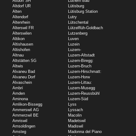
Altdorf SH
Luthern Bad
Altdorf UR
Lütisburg
Alten
Lütisburg Station
Altendorf
Lutry
Altenrhein
Lütschental
Alterswil FR
Lützelflüh-Goldbach
Alterswilen
Lutzenberg
Altikon
Luven
Altishausen
Luzein
Altishofen
Luzern-
Altnau
Luzern-Altstadt
Altstätten SG
Luzern-Biregg:
Altwis
Luzern-Bruch
Alvaneu Bad
Luzern-Hirschmatt:
Alvaneu Dorf
Luzern-Horw
Alvaschein
Luzern-Littau:
Ambrì
Luzern-Musegg
Amden
Luzern-Reussbühl
Aminona
Luzern-Süd
Amlikon-Bissegg
Lyss
Ammerswil AG
Lyssach
Ammerzwil BE
Macolin
Amriswil
Madetswil
Amsoldingen
Madiswil
Amsteg
Madonna del Piano