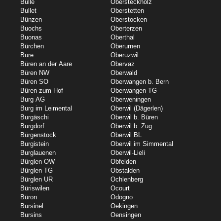
Bulle
Obersteckholz
Bullet
Oberstetten
Bünzen
Oberstocken
Buochs
Oberterzen
Buonas
Oberthal
Bürchen
Oberurnen
Bure
Oberuzwil
Büren an der Aare
Obervaz
Büren NW
Oberwald
Büren SO
Oberwangen b. Bern
Büren zum Hof
Oberwangen TG
Burg AG
Oberweningen
Burg im Leimental
Oberwil (Dägerlen)
Burgäschi
Oberwil b. Büren
Burgdorf
Oberwil b. Zug
Bürgenstock
Oberwil BL
Burgistein
Oberwil im Simmental
Burglauenen
Oberwil-Lieli
Bürglen OW
Obfelden
Bürglen TG
Obstalden
Bürglen UR
Ochlenberg
Büriswilen
Ocourt
Büron
Odogno
Bursinel
Oekingen
Bursins
Oensingen