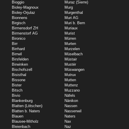
Bioggio
Muraz (Sierre)
Bioley-Magnoux
Murg
Bioley-Orjulaz
Murgenthal
Bionnens
Muri AG
Birgisch
Muri b. Bern
Birmensdorf ZH
Muriaux
Birmenstorf AG
Murist
Bironico
Mürren
Birr
Murten
Birrhard
Murzelen
Birrwil
Müselbach
Birsfelden
Müstair
Birwinken
Mustér
Bischofszell
Müswangen
Bisisthal
Mutrux
Bissone
Mutten
Bister
Muttenz
Bitsch
Muzzano
Bivio
Näfels
Blankenburg
Nänikon
Blatten (Lötschen)
Nassen
Blatten b. Naters
Nassenwil
Blauen
Naters
Blausee-Mitholz
Nax
Bleienbach
Naz