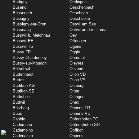
Burtigny
Oerlingen
Buseno
Oeschenbach
Büsserach
Oeschgen
Bussigny
Oeschseite
Bussigny-sur-Oron
Oetwil am See
Bussnang
Oetwil an der Limmat
Busswil b. Melchnau
Oey
Busswil BE
Oftringen
Busswil TG
Ogens
Bussy FR
Oggio
Bussy-Chardonney
Ohmstal
Bussy-sur-Moudon
Oleyres
Bütschwil
Olivone
Büttenhardt
Ollon VD
Buttes
Ollon VS
Büttikon AG
Olsberg
Buttikon SZ
Olten
Buttisholz
Oltingen
Buttwil
Onex
Bützberg
Onnens FR
Buus
Onnens VD
Cabbio
Opfershofen TG
Cademario
Opfertshofen SH
Cadempino
Opfikon
Cadenazzo
Oppens