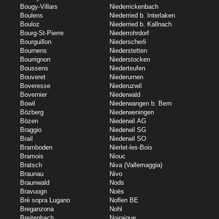
Bougy-Villars
Niederrickenbach
Boulens
Niederried b. Interlaken
Bouloz
Niederried b. Kallnach
Bourg-St-Pierre
Niederrohrdorf
Bourguillon
Niederscherli
Bournens
Niederstetten
Bourrignon
Niederstocken
Boussens
Niederteufen
Bouveret
Niederurnen
Boveresse
Niederuzwil
Bovernier
Niederwald
Bowil
Niederwangen b. Bern
Bözberg
Niederweningen
Bözen
Niederwil AG
Braggio
Niederwil SG
Brail
Niederwil SO
Bramboden
Nierlet-les-Bois
Bramois
Niouc
Bratsch
Niva (Vallemaggia)
Braunau
Nivo
Braunwald
Nods
Bravuogn
Noës
Brè sopra Lugano
Noflen BE
Breganzona
Nohl
Breitenbach
Noiraigue