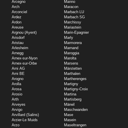
Arcegno
Manno
Arch
Maracon
Arconciel
Marbach LU
Ardez
Marbach SG
Ardon
Marchissy
Areuse
Mariastein
Argnou (Ayent)
Marin-Epagnier
Arisdorf
Marly
Aristau
Marmorera
Arlesheim
Marnand
Arnegg
Maroggia
Arnex-sur-Nyon
Marolta
Arnex-sur-Orbe
Marsens
Arni AG
Märstetten
Arni BE
Marthalen
Arogno
Martherenges
Arolla
Martigny
Arosa
Martigny-Croix
Arosio
Martina
Arth
Martisberg
Arveyes
Märwil
Arvigo
Maschwanden
Arvillard (Salins)
Mase
Arzier-Le Muids
Masein
Arzo
Maseltrangen