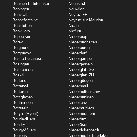
Bönigen b. Interlaken
Neunkirch
Boningen
Neuwilen
Boniswil
Neyruz FR
Bonnefontaine
Neyruz-sur-Moudon
Bonstetten
Nidau
Bonvillars
Nidfurn
Boppelsen
Niederbipp
Borex
Niederbuchsiten
Borgnone
Niederbüren
Borgonovo
Niederdorf
Bosco Luganese
Niedergampel
Bösingen
Niedergesteln
Bossonnens
Niederglatt SG
Boswil
Niederglatt ZH
Bottens
Niedergösgen
Bottenwil
Niederhasli
Botterens
Niederhelfenschwil
Bottighofen
Niederhünigen
Bottmingen
Niederlenz
Böttstein
Niedermuhlern
Botyre (Ayent)
Niederneunforn
Boudevilliers
Niederönz
Boudry
Niederösch
Bougy-Villars
Niederrickenbach
Boulens
Niederried b. Interlaken