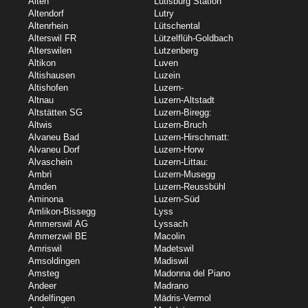
Alten
Lütisburg Station
Altendorf
Lutry
Altenrhein
Lütschental
Alterswil FR
Lützelflüh-Goldbach
Alterswilen
Lutzenberg
Altikon
Luven
Altishausen
Luzein
Altishofen
Luzern-
Altnau
Luzern-Altstadt
Altstätten SG
Luzern-Biregg:
Altwis
Luzern-Bruch
Alvaneu Bad
Luzern-Hirschmatt:
Alvaneu Dorf
Luzern-Horw
Alvaschein
Luzern-Littau:
Ambrì
Luzern-Musegg
Amden
Luzern-Reussbühl
Aminona
Luzern-Süd
Amlikon-Bissegg
Lyss
Ammerswil AG
Lyssach
Ammerzwil BE
Macolin
Amriswil
Madetswil
Amsoldingen
Madiswil
Amsteg
Madonna del Piano
Andeer
Madrano
Andelfingen
Mädris-Vermol