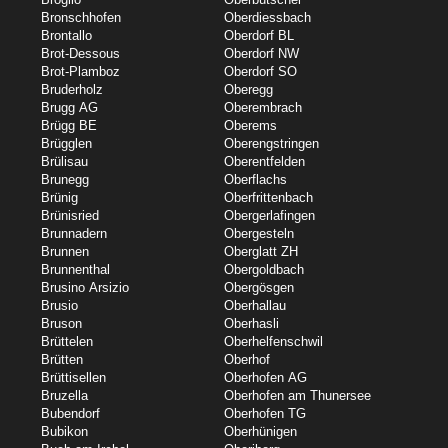
Bronschhofen
Oberdiessbach
Brontallo
Oberdorf BL
Brot-Dessous
Oberdorf NW
Brot-Plamboz
Oberdorf SO
Bruderholz
Oberegg
Brugg AG
Oberembrach
Brügg BE
Oberems
Brügglen
Oberengstringen
Brülisau
Oberentfelden
Brunegg
Oberflachs
Brünig
Oberfrittenbach
Brünisried
Obergerlafingen
Brunnadern
Obergesteln
Brunnen
Oberglatt ZH
Brunnenthal
Obergoldbach
Brusino Arsizio
Obergösgen
Brusio
Oberhallau
Bruson
Oberhasli
Brüttelen
Oberhelfenschwil
Brütten
Oberhof
Brüttisellen
Oberhofen AG
Bruzella
Oberhofen am Thunersee
Bubendorf
Oberhofen TG
Bubikon
Oberhünigen