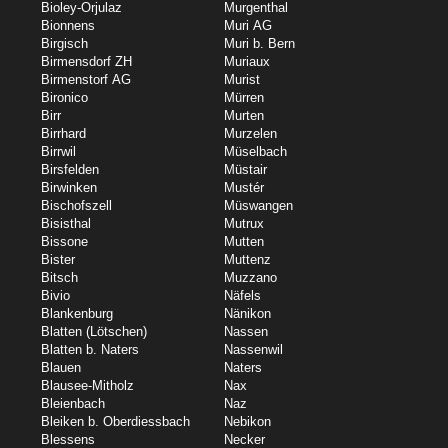
Bioley-Orjulaz
Murgenthal
Bionnens
Muri AG
Birgisch
Muri b. Bern
Birmensdorf ZH
Muriaux
Birmenstorf AG
Murist
Bironico
Mürren
Birr
Murten
Birrhard
Murzelen
Birrwil
Müselbach
Birsfelden
Müstair
Birwinken
Mustér
Bischofszell
Müswangen
Bisisthal
Mutrux
Bissone
Mutten
Bister
Muttenz
Bitsch
Muzzano
Bivio
Näfels
Blankenburg
Nänikon
Blatten (Lötschen)
Nassen
Blatten b. Naters
Nassenwil
Blauen
Naters
Blausee-Mitholz
Nax
Bleienbach
Naz
Bleiken b. Oberdiessbach
Nebikon
Blessens
Necker