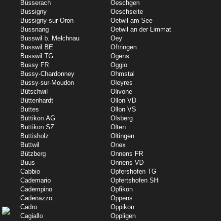
Büsserach
Oeschgen
Bussigny
Oeschseite
Bussigny-sur-Oron
Oetwil am See
Bussnang
Oetwil an der Limmat
Busswil b. Melchnau
Oey
Busswil BE
Oftringen
Busswil TG
Ogens
Bussy FR
Oggio
Bussy-Chardonney
Ohmstal
Bussy-sur-Moudon
Oleyres
Bütschwil
Olivone
Büttenhardt
Ollon VD
Buttes
Ollon VS
Büttikon AG
Olsberg
Buttikon SZ
Olten
Buttisholz
Oltingen
Buttwil
Onex
Bützberg
Onnens FR
Buus
Onnens VD
Cabbio
Opfershofen TG
Cademario
Opfertshofen SH
Cadempino
Opfikon
Cadenazzo
Oppens
Cadro
Oppikon
Cagiallo
Oppligen