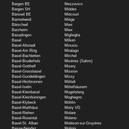
Bargen BE
Mezzovico
Bargen SH
Middes
Bäriswil BE
Miécourt
Barmelweid
Miège
Bärschwil
Mies
Barzheim
Miex
Basadingen
Miglieglia
Basel
Milken
Basel-Altstadt
Minusio
Basel-Am Ring
Miralago
Basel-Bachletten
Mirchel
Basel-Bruderholz
Misériez (Salins)
Basel-Gotthelf
Misery
Basel-Grossbasel
Mission
Basel-Gundeldingen
Missy
Basel-Hirzbrunnen
Mitlödi
Basel-Iselin
Mittelhäusern
Basel-Kleinbasel
Mogelsberg
Basel-Kleinhüningen
Moghegno
Basel-Klybeck
Möhlin
Basel-Matthäus
Moiry VD
Basel-Riehen
Molare
Basel-Rosental
Moleno
Basel-St. Alban
Moléson-sur-Gruyères
Basse-Nendaz
Molinis