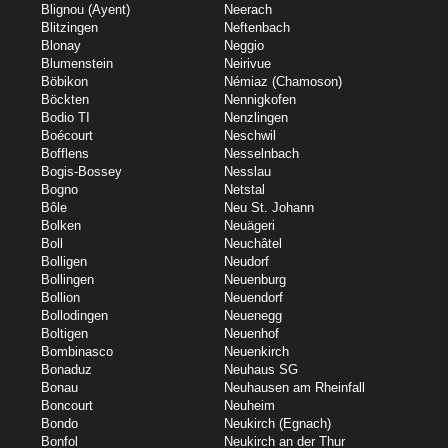
Blignou (Ayent)
Neerach
Blitzingen
Neftenbach
Blonay
Neggio
Blumenstein
Neirivue
Böbikon
Némiaz (Chamoson)
Böckten
Nennigkofen
Bodio TI
Nenzlingen
Boécourt
Neschwil
Bofflens
Nesselnbach
Bogis-Bossey
Nesslau
Bogno
Netstal
Bôle
Neu St. Johann
Bolken
Neuägeri
Boll
Neuchâtel
Bolligen
Neudorf
Bollingen
Neuenburg
Bollion
Neuendorf
Bollodingen
Neuenegg
Boltigen
Neuenhof
Bombinasco
Neuenkirch
Bonaduz
Neuhaus SG
Bonau
Neuhausen am Rheinfall
Boncourt
Neuheim
Bondo
Neukirch (Egnach)
Bonfol
Neukirch an der Thur