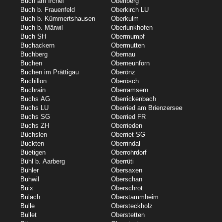
Buch am Irchel
Oberiberg
Buch b. Frauenfeld
Oberkirch LU
Buch b. Kümmertshausen
Oberkulm
Buch b. Märwil
Oberlunkhofen
Buch SH
Obermumpf
Buchackern
Obermutten
Buchberg
Obernau
Buchen
Oberneunforn
Buchen im Prättigau
Oberönz
Buchillon
Oberösch
Buchrain
Oberramsern
Buchs AG
Oberrickenbach
Buchs LU
Oberried am Brienzersee
Buchs SG
Oberried FR
Buchs ZH
Oberrieden
Büchslen
Oberriet SG
Buckten
Oberrindal
Büetigen
Oberrohrdorf
Bühl b. Aarberg
Oberrüti
Bühler
Obersaxen
Buhwil
Oberschan
Buix
Oberschrot
Bülach
Oberstammheim
Bulle
Obersteckholz
Bullet
Oberstetten