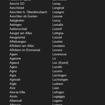
Aeschi SO
Lonay
Aeschiried
Longirod
Aeschlen b. Oberdiessbach
Lopagno
Aeschlen ob Gunten
Losone
Aetigkofen
Lossy
Aetingen
Lostallo
Aettenschwil
Lostorf
Aeugst am Albis
Lottigna
Aeugstertal
Lotzwil
Affeltrangen
Lourtier
Affoltern am Albis
Lovatens
Affoltern im Emmental
Lovens
Agarn
Loveresse
Agarone
Lü
Agasul
Luc (Ayent)
Agiez
Lucelle
Agno
Lucens
Agra
Lüchingen
Agriswil
Luchsingen
Aigle
Ludiano
Aïre
Lüen
Aire-la-Ville
Lufingen
Airolo
Lugaggia
Alberswil
Lugano
Albeuve
Lugnez