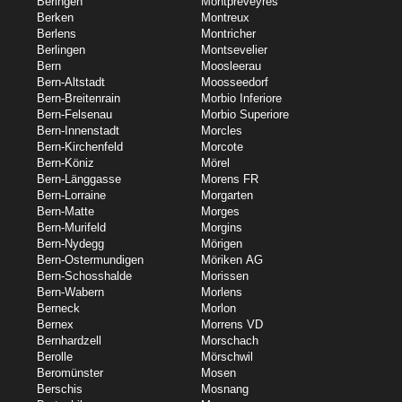
Beringen
Montpreveyres
Berken
Montreux
Berlens
Montricher
Berlingen
Montsevelier
Bern
Moosleerau
Bern-Altstadt
Moosseedorf
Bern-Breitenrain
Morbio Inferiore
Bern-Felsenau
Morbio Superiore
Bern-Innenstadt
Morcles
Bern-Kirchenfeld
Morcote
Bern-Köniz
Mörel
Bern-Länggasse
Morens FR
Bern-Lorraine
Morgarten
Bern-Matte
Morges
Bern-Murifeld
Morgins
Bern-Nydegg
Mörigen
Bern-Ostermundigen
Möriken AG
Bern-Schosshalde
Morissen
Bern-Wabern
Morlens
Berneck
Morlon
Bernex
Morrens VD
Bernhardzell
Morschach
Berolle
Mörschwil
Beromünster
Mosen
Berschis
Mosnang