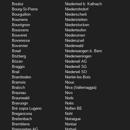
Bouloz
Niederried b. Kallnach
Bourg-St-Pierre
Niederrohrdorf
Bourguillon
Niederscherli
Bournens
Niederstetten
Bourrignon
Niederstocken
Boussens
Niederteufen
Bouveret
Niederurnen
Boveresse
Niederuzwil
Bovernier
Niederwald
Bowil
Niederwangen b. Bern
Bözberg
Niederweningen
Bözen
Niederwil AG
Braggio
Niederwil SG
Brail
Niederwil SO
Bramboden
Nierlet-les-Bois
Bramois
Niouc
Bratsch
Niva (Vallemaggia)
Braunau
Nivo
Braunwald
Nods
Bravuogn
Noës
Brè sopra Lugano
Noflen BE
Breganzona
Nohl
Breitenbach
Noiraigue
Bremblens
Noréaz
Bremgarten AG
Nottwil