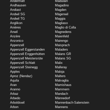
Andermatt
Madulain
Andhausen
Magadino
Andiast
Magden
Andwil SG
Mägenwil
Andwil TG
Maggia
Anglikon
Magliaso
Anières
Maglio di Colla
Anwil
Magnedens
Anzère
Maienfeld
Anzonico
Mairengo
Appenzell
Maisprach
Appenzell Eggerstanden
Maladers
Appenzell Enggenhütten
Malans GR
Appenzell Meistersrüte
Malans SG
Appenzell Schlatt
Malix
Appenzell Steinegg
Malleray
Apples
Maloja
Aproz (Nendaz)
Malters
Aquila
Malvaglia
Aran
Mamishaus
Aranno
Mammern
Arbaz
Mandach
Arbedo
Männedorf
Arboldswil
Mannenbach-Salenstein
Arbon
Mannens