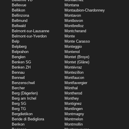
Bellevue
Montana
Bellikon
Montaubion-Chardonney
Bellinzona
Montavon
Bellmund
Montbovon
Bellwald
Montbrelloz
Belmont-sur-Lausanne
Montcherand
Belmont-sur-Yverdon
Monte
Belp
Monte Carasso
Belpberg
Monteggio
Belprahon
Montenol
Benglen
Montet (Broye)
Benken SG
Montet (Glâne)
Benken ZH
Montévraz
Bennau
Montezillon
Bennwil
Montfaucon
Benzenschwil
Montfavergier
Bercher
Mönthal
Berg (Dägerlen)
Montherod
Berg am Irchel
Monthey
Berg SG
Montignez
Berg TG
Montlingen
Bergdietikon
Montmagny
Beride di Bedigliora
Montmelon
Berikon
Montmollin