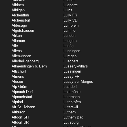
Albinen
Lugnorre
Albligen
Luins
Alchenflüh
Lully FR
Alchenstorf
Lully VD
Aldesago
Lumbrein
Algetshausen
Lumino
Alikon
Lunden
Allaman
Lungern
Alle
Lupfig
Allens
Lupsingen
Allenwinden
Lurtigen
Allerheiligenberg
Lüscherz
Allmendingen b. Bern
Lussery-Villars
Allschwil
Lüsslingen
Almens
Lussy FR
Alosen
Lussy-sur-Morges
Alp Grüm
Lustdorf
Alpnach Dorf
Lustmühle
Alpnachstad
Luterbach
Alpthal
Lüterkofen
Alt St. Johann
Lüterswil
Altbüron
Luthern
Altdorf SH
Luthern Bad
Altdorf UR
Lütisburg