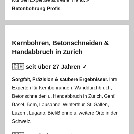
Kunden Expertise aus einer Hand: »
Betonbohrung-Profis
Kernbohren, Betonschneiden &
Handabbruch in Zürich
🇨🇭 seit über 27 Jahren ✓
Sorgfalt, Präzision & saubere Ergebnisser.
Ihre
Experten für Kernbohrungen
,
Wanddurchbruch
,
Betonschneiden
u.
Handabbruch
in
Zürich
,
Genf
,
Basel
,
Bern
,
Lausanne
,
Winterthur
,
St. Gallen
,
Luzern
,
Lugano
,
Biel/Bienne
u. weitere Orte in der
Schweiz.