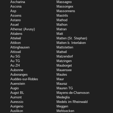
Ascharina
Massagno
Ascona
Massongex
Asp
Massonnens
Assens
Mastrils
Astano
Mathod
Asuel
Mathon
Athenaz (Avusy)
Matran
Attalens
Matt
Attelwil
Matten (St. Stephan)
Attikon
Matten b. Interlaken
Attinghausen
Mattstetten
Attiswil
Mattwil
Au SG
Matzendorf
Au TG
Matzingen
Au ZH
Mauborget
Aubonne
Mauensee
Auboranges
Maules
Auddes-sur-Riddes
Maur
Auenstein
Mauraz
Augio
Mauren TG
Augst BL
Mayens-de-Chamoson
Aumont
Medeglia
Auressio
Medels im Rheinwald
Aurigeno
Meggen
Auslikon
Mehlsecken