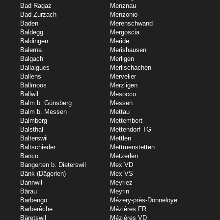
Bad Ragaz
Menznau
Bad Zurzach
Menzonio
Baden
Merenschwand
Baldegg
Mergoscia
Baldingen
Meride
Balerna
Merishausen
Balgach
Merligen
Ballaigues
Merlischachen
Ballens
Mervelier
Ballmoos
Merzligen
Ballwil
Mesocco
Balm b. Günsberg
Messen
Balm b. Messen
Mettau
Balmberg
Mettembert
Balsthal
Mettendorf TG
Balterswil
Mettlen
Baltschieder
Mettmenstetten
Banco
Metzerlen
Bangerten b. Dieterswil
Mex VD
Bänk (Dägerlen)
Mex VS
Bannwil
Meyriez
Bärau
Meyrin
Barbengo
Mézery-près-Donneloye
Barberêche
Mézières FR
Bäretswil
Mézières VD