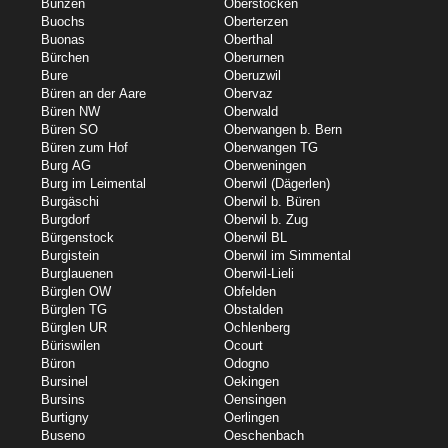
Bünzen
Oberstocken
Buochs
Oberterzen
Buonas
Oberthal
Bürchen
Oberurnen
Bure
Oberuzwil
Büren an der Aare
Obervaz
Büren NW
Oberwald
Büren SO
Oberwangen b. Bern
Büren zum Hof
Oberwangen TG
Burg AG
Oberweningen
Burg im Leimental
Oberwil (Dägerlen)
Burgäschi
Oberwil b. Büren
Burgdorf
Oberwil b. Zug
Bürgenstock
Oberwil BL
Burgistein
Oberwil im Simmental
Burglauenen
Oberwil-Lieli
Bürglen OW
Obfelden
Bürglen TG
Obstalden
Bürglen UR
Ochlenberg
Büriswilen
Ocourt
Büron
Odogno
Bursinel
Oekingen
Bursins
Oensingen
Burtigny
Oerlingen
Buseno
Oeschenbach