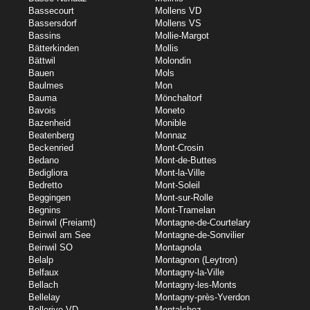
Bassecourt
Mollens VD
Bassersdorf
Mollens VS
Bassins
Mollie-Margot
Bätterkinden
Mollis
Bättwil
Molondin
Bauen
Mols
Baulmes
Mon
Bauma
Mönchaltorf
Bavois
Moneto
Bazenheid
Monible
Beatenberg
Monnaz
Beckenried
Mont-Crosin
Bedano
Mont-de-Buttes
Bedigliora
Mont-la-Ville
Bedretto
Mont-Soleil
Beggingen
Mont-sur-Rolle
Begnins
Mont-Tramelan
Beinwil (Freiamt)
Montagne-de-Courtelary
Beinwil am See
Montagne-de-Sonvilier
Beinwil SO
Montagnola
Belalp
Montagnon (Leytron)
Belfaux
Montagny-la-Ville
Bellach
Montagny-les-Monts
Bellelay
Montagny-près-Yverdon
Bellerive VD
Montalchez