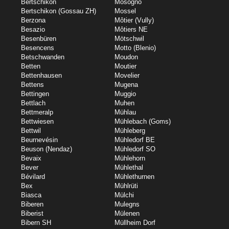
Bertschikon
Mosogno
Bertschikon (Gossau ZH)
Mossel
Berzona
Môtier (Vully)
Besazio
Môtiers NE
Besenbüren
Mötschwil
Besencens
Motto (Blenio)
Betschwanden
Moudon
Betten
Moutier
Bettenhausen
Movelier
Bettens
Mugena
Bettingen
Muggio
Bettlach
Muhen
Bettmeralp
Mühlau
Bettwiesen
Mühlebach (Goms)
Bettwil
Mühleberg
Beurnevésin
Mühledorf BE
Beuson (Nendaz)
Mühledorf SO
Bevaix
Mühlehorn
Bever
Mühlethal
Bévilard
Mühlethurnen
Bex
Mühlrüti
Biasca
Mülchi
Biberen
Mulegns
Biberist
Mülenen
Bibern SH
Müllheim Dorf