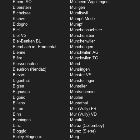
Bibern SO
Müllheim-Wigoltingen
Biberstein
Mülligen
Bichelsee
Mümliswil
Bichwil
Mumpé Medel
Bidogno
Mumpf
Biel
Münchenbuchsee
Biel VS
Münchenstein
Biel-Benken BL
Münchenwiler
Biembach im Emmental
Münchringen
Bienne
Münchwilen AG
Bière
Münchwilen TG
Biessenhofen
Mund
Bieudron (Nendaz)
Münsingen
Biezwil
Münster VS
Bigenthal
Münsterlingen
Biglen
Muntelier
Bignasco
Müntschemier
Bigorio
Muolen
Billens
Muotathal
Bilten
Mur (Vully) FR
Binn
Mur (Vully) VD
Binningen
Muralto
Binz
Muraz (Collombey)
Bioggio
Muraz (Sierre)
Bioley-Magnoux
Murg