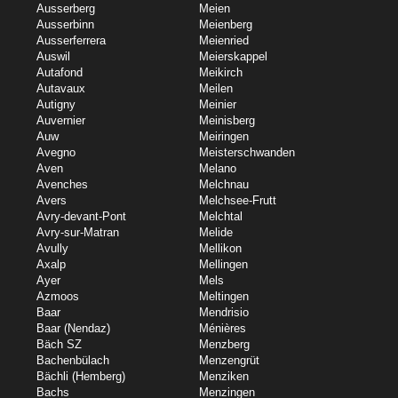
Ausserberg
Meien
Ausserbinn
Meienberg
Ausserferrera
Meienried
Auswil
Meierskappel
Autafond
Meikirch
Autavaux
Meilen
Autigny
Meinier
Auvernier
Meinisberg
Auw
Meiringen
Avegno
Meisterschwanden
Aven
Melano
Avenches
Melchnau
Avers
Melchsee-Frutt
Avry-devant-Pont
Melchtal
Avry-sur-Matran
Melide
Avully
Mellikon
Axalp
Mellingen
Ayer
Mels
Azmoos
Meltingen
Baar
Mendrisio
Baar (Nendaz)
Ménières
Bäch SZ
Menzberg
Bachenbülach
Menzengrüt
Bächli (Hemberg)
Menziken
Bachs
Menzingen