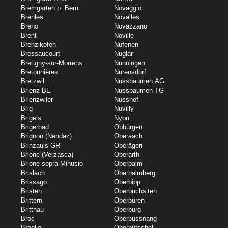
Bremgarten b. Bern
Novaggio
Brenles
Novalles
Breno
Novazzano
Brent
Noville
Brenzikofen
Nufenen
Bressaucourt
Nuglar
Bretigny-sur-Morrens
Nunningen
Bretonnières
Nürensdorf
Bretzwil
Nussbaumen AG
Brienz BE
Nussbaumen TG
Brienzwiler
Nusshof
Brig
Nuvilly
Brigels
Nyon
Brigerbad
Obbürgen
Brignon (Nendaz)
Oberaach
Brinzauls GR
Oberägeri
Brione (Verzasca)
Oberarth
Brione sopra Minusio
Oberbalm
Brislach
Oberbalmberg
Brissago
Oberbipp
Bristen
Oberbuchsiten
Brittern
Oberbüren
Brittnau
Oberburg
Broc
Oberbussnang
Broglio
Oberbütschel