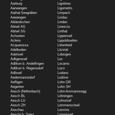
Aarburg
Lignières
Aarwangen
Ligornetto
Aathal-Seegräben
Limpach
Aawangen
Lindau
Abländschen
Linden
Abtwil AG
Linescio
Abtwil SG
Linthal
Achseten
Lipperswil
Aclens
Lippoldswilen
Acquarossa
Littenheid
Adelboden
Litzirüti
Adetswil
Lobsigen
Adligenswil
Loc
Adlikon b. Andelfingen
Locarno
Adlikon b. Regensdorf
Loco
Adliswil
Lodano
Aedermannsdorf
Lodrino
Aefligen
Lohn GR
Aegerten
Lohn SH
Aesch (Neftenbach)
Lohn-Ammannsegg
Aesch BL
Löhningen
Aesch LU
Lohnstorf
Aesch ZH
Lömmenschwil
Aeschau
Lommis
Aeschi b. Spiez
Lommiswil