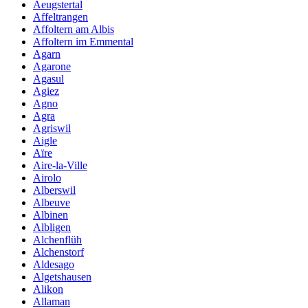
Aeugstertal
Affeltrangen
Affoltern am Albis
Affoltern im Emmental
Agarn
Agarone
Agasul
Agiez
Agno
Agra
Agriswil
Aigle
Aïre
Aire-la-Ville
Airolo
Alberswil
Albeuve
Albinen
Albligen
Alchenflüh
Alchenstorf
Aldesago
Algetshausen
Alikon
Allaman