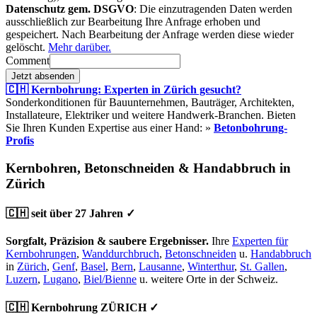
Datenschutz gem. DSGVO
: Die einzutragenden Daten werden
ausschließlich zur Bearbeitung Ihre Anfrage erhoben und
gespeichert. Nach Bearbeitung der Anfrage werden diese wieder
gelöscht.
Mehr darüber.
Comment
Jetzt absenden
🇨🇭 Kernbohrung: Experten in Zürich gesucht?
Sonderkonditionen für Bauunternehmen, Bauträger, Architekten,
Installateure, Elektriker und weitere Handwerk-Branchen. Bieten
Sie Ihren Kunden Expertise aus einer Hand: »
Betonbohrung-
Profis
Kernbohren, Betonschneiden & Handabbruch in
Zürich
🇨🇭 seit über 27 Jahren ✓
Sorgfalt, Präzision & saubere Ergebnisser.
Ihre
Experten für
Kernbohrungen
,
Wanddurchbruch
,
Betonschneiden
u.
Handabbruch
in
Zürich
,
Genf
,
Basel
,
Bern
,
Lausanne
,
Winterthur
,
St. Gallen
,
Luzern
,
Lugano
,
Biel/Bienne
u. weitere Orte in der Schweiz.
🇨🇭 Kernbohrung ZÜRICH ✓