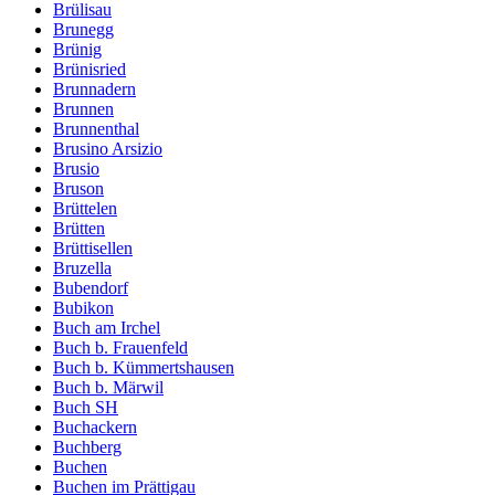
Brülisau
Brunegg
Brünig
Brünisried
Brunnadern
Brunnen
Brunnenthal
Brusino Arsizio
Brusio
Bruson
Brüttelen
Brütten
Brüttisellen
Bruzella
Bubendorf
Bubikon
Buch am Irchel
Buch b. Frauenfeld
Buch b. Kümmertshausen
Buch b. Märwil
Buch SH
Buchackern
Buchberg
Buchen
Buchen im Prättigau