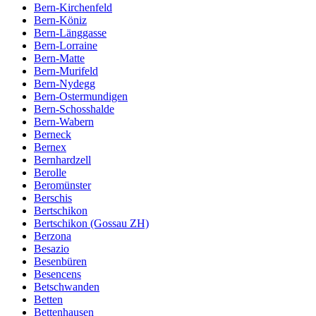
Bern-Kirchenfeld
Bern-Köniz
Bern-Länggasse
Bern-Lorraine
Bern-Matte
Bern-Murifeld
Bern-Nydegg
Bern-Ostermundigen
Bern-Schosshalde
Bern-Wabern
Berneck
Bernex
Bernhardzell
Berolle
Beromünster
Berschis
Bertschikon
Bertschikon (Gossau ZH)
Berzona
Besazio
Besenbüren
Besencens
Betschwanden
Betten
Bettenhausen