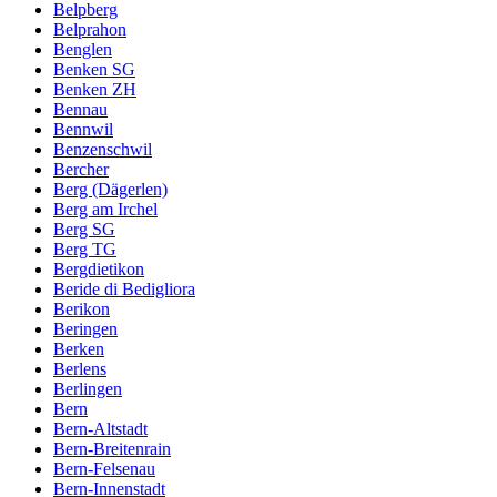
Belpberg
Belprahon
Benglen
Benken SG
Benken ZH
Bennau
Bennwil
Benzenschwil
Bercher
Berg (Dägerlen)
Berg am Irchel
Berg SG
Berg TG
Bergdietikon
Beride di Bedigliora
Berikon
Beringen
Berken
Berlens
Berlingen
Bern
Bern-Altstadt
Bern-Breitenrain
Bern-Felsenau
Bern-Innenstadt