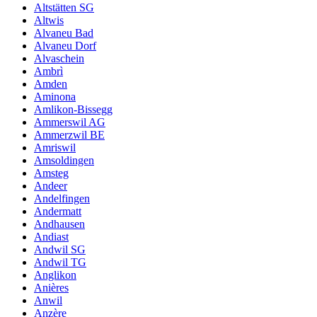
Altstätten SG
Altwis
Alvaneu Bad
Alvaneu Dorf
Alvaschein
Ambrì
Amden
Aminona
Amlikon-Bissegg
Ammerswil AG
Ammerzwil BE
Amriswil
Amsoldingen
Amsteg
Andeer
Andelfingen
Andermatt
Andhausen
Andiast
Andwil SG
Andwil TG
Anglikon
Anières
Anwil
Anzère