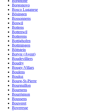
Borgnone
Borgonovo
Bosco Luganese
Bösingen
Bossonnens
Boswil
Bottens
Bottenwil
Botterens
Bottighofen
Bottmingen
Böttstein
Botyre (Ayent)
Boudevilliers
Boudry
Bougy-Villars
Boulens
Bouloz
Bourg-St-Pierre
Bourguillon
Bournens
Bourrignon
Boussens
Bouveret
Boveresse