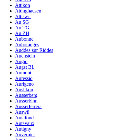
Attikon
Attinghausen
Attiswil
Au SG
Au TG
Au ZH
Aubonne
Auboranges
Auddes-sur-Riddes
Auenstein
Augio
Augst BL
Aumont
Auressio
Aurigeno
Auslikon
Ausserberg
Ausserbinn
Ausserferrera
Auswil
Autafond
Autavaux
Autigny
Auvernier