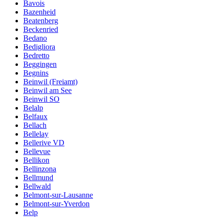
Bavois
Bazenheid
Beatenberg
Beckenried
Bedano
Bedigliora
Bedretto
Beggingen
Begnins
Beinwil (Freiamt)
Beinwil am See
Beinwil SO
Belalp
Belfaux
Bellach
Bellelay
Bellerive VD
Bellevue
Bellikon
Bellinzona
Bellmund
Bellwald
Belmont-sur-Lausanne
Belmont-sur-Yverdon
Belp