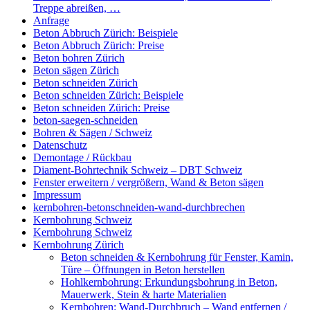
Treppe abreißen, …
Anfrage
Beton Abbruch Zürich: Beispiele
Beton Abbruch Zürich: Preise
Beton bohren Zürich
Beton sägen Zürich
Beton schneiden Zürich
Beton schneiden Zürich: Beispiele
Beton schneiden Zürich: Preise
beton-saegen-schneiden
Bohren & Sägen / Schweiz
Datenschutz
Demontage / Rückbau
Diament-Bohrtechnik Schweiz – DBT Schweiz
Fenster erweitern / vergrößern, Wand & Beton sägen
Impressum
kernbohren-betonschneiden-wand-durchbrechen
Kernbohrung Schweiz
Kernbohrung Schweiz
Kernbohrung Zürich
Beton schneiden & Kernbohrung für Fenster, Kamin,
Türe – Öffnungen in Beton herstellen
Hohlkernbohrung: Erkundungsbohrung in Beton,
Mauerwerk, Stein & harte Materialien
Kernbohren: Wand-Durchbruch – Wand entfernen /