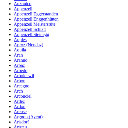
Anzonico
Appenzell
Appenzell Eggerstanden
Appenzell Enggenhütten
Appenzell Meistersrüte
Appenzell Schlatt
Appenzell Steinegg
Apples
Aproz (Nendaz)
Aquila
Aran
Aranno
Arbaz
Arbedo
Arboldswil
Arbon
Arcegno
Arch
Arconciel
Ardez
Ardon
Areuse
Argnou (Ayent)
Arisdorf
Aristau