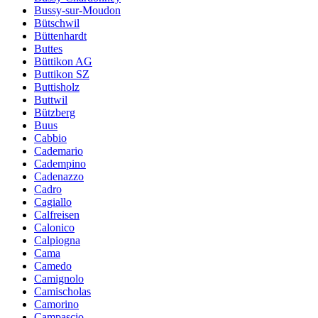
Bussy-sur-Moudon
Bütschwil
Büttenhardt
Buttes
Büttikon AG
Buttikon SZ
Buttisholz
Buttwil
Bützberg
Buus
Cabbio
Cademario
Cadempino
Cadenazzo
Cadro
Cagiallo
Calfreisen
Calonico
Calpiogna
Cama
Camedo
Camignolo
Camischolas
Camorino
Campascio