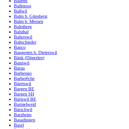
Ballens
Ballmoos
Ballwil
Balm b. Günsberg
Balm b. Messen
Balmberg
Balsthal
Balterswil
Baltschieder
Banco
Bangerten b. Dieterswil
Bänk (Dägerlen)
Bannwil
Bärau
Barbengo
Barberêche
Bäretswil
Bargen BE
Bargen SH
Bäriswil BE
Barmelweid
Bärschwil
Barzheim
Basadingen
Basel