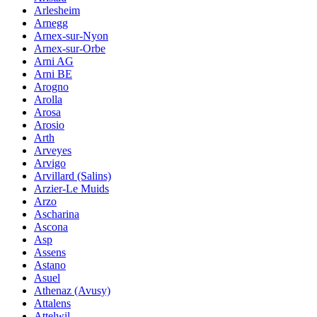
Arlesheim
Arnegg
Arnex-sur-Nyon
Arnex-sur-Orbe
Arni AG
Arni BE
Arogno
Arolla
Arosa
Arosio
Arth
Arveyes
Arvigo
Arvillard (Salins)
Arzier-Le Muids
Arzo
Ascharina
Ascona
Asp
Assens
Astano
Asuel
Athenaz (Avusy)
Attalens
Attelwil