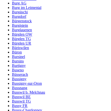
Burg AG
Burg im Leimental
Burgäschi
Burgdorf
Bürgenstock
Burgistein
Burglauenen
Bürglen OW
Bürglen TG
Bürglen UR
Büriswilen
Büron
Bursinel
Bursins
Burtigny
Buseno
Büsserach
Bussigny
Bussigny-sur-Oron
Bussnang
Busswil b. Melchnau
Busswil BE
Busswil TG
Bussy FR
Bussy-Chardonney