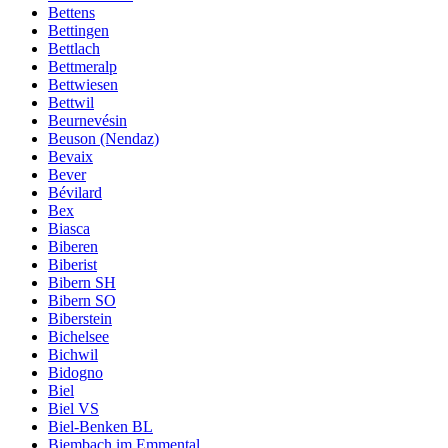
Bettens
Bettingen
Bettlach
Bettmeralp
Bettwiesen
Bettwil
Beurnevésin
Beuson (Nendaz)
Bevaix
Bever
Bévilard
Bex
Biasca
Biberen
Biberist
Bibern SH
Bibern SO
Biberstein
Bichelsee
Bichwil
Bidogno
Biel
Biel VS
Biel-Benken BL
Biembach im Emmental