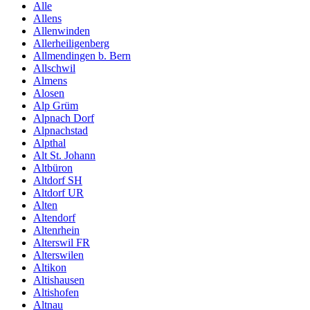
Alle
Allens
Allenwinden
Allerheiligenberg
Allmendingen b. Bern
Allschwil
Almens
Alosen
Alp Grüm
Alpnach Dorf
Alpnachstad
Alpthal
Alt St. Johann
Altbüron
Altdorf SH
Altdorf UR
Alten
Altendorf
Altenrhein
Alterswil FR
Alterswilen
Altikon
Altishausen
Altishofen
Altnau