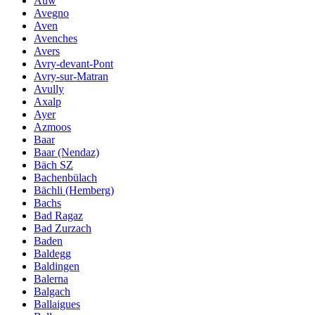
Auw
Avegno
Aven
Avenches
Avers
Avry-devant-Pont
Avry-sur-Matran
Avully
Axalp
Ayer
Azmoos
Baar
Baar (Nendaz)
Bäch SZ
Bachenbülach
Bächli (Hemberg)
Bachs
Bad Ragaz
Bad Zurzach
Baden
Baldegg
Baldingen
Balerna
Balgach
Ballaigues