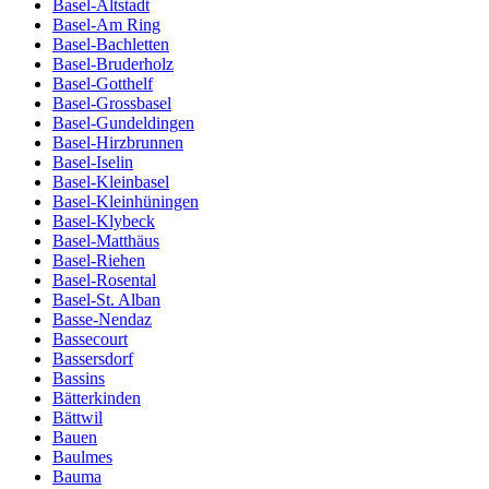
Basel-Altstadt
Basel-Am Ring
Basel-Bachletten
Basel-Bruderholz
Basel-Gotthelf
Basel-Grossbasel
Basel-Gundeldingen
Basel-Hirzbrunnen
Basel-Iselin
Basel-Kleinbasel
Basel-Kleinhüningen
Basel-Klybeck
Basel-Matthäus
Basel-Riehen
Basel-Rosental
Basel-St. Alban
Basse-Nendaz
Bassecourt
Bassersdorf
Bassins
Bätterkinden
Bättwil
Bauen
Baulmes
Bauma