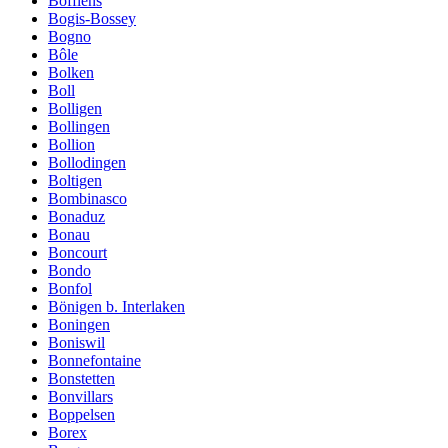
Bofflens
Bogis-Bossey
Bogno
Bôle
Bolken
Boll
Bolligen
Bollingen
Bollion
Bollodingen
Boltigen
Bombinasco
Bonaduz
Bonau
Boncourt
Bondo
Bonfol
Bönigen b. Interlaken
Boningen
Boniswil
Bonnefontaine
Bonstetten
Bonvillars
Boppelsen
Borex