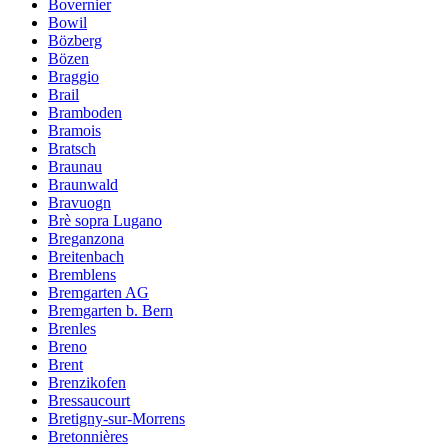
Bovernier
Bowil
Bözberg
Bözen
Braggio
Brail
Bramboden
Bramois
Bratsch
Braunau
Braunwald
Bravuogn
Brè sopra Lugano
Breganzona
Breitenbach
Bremblens
Bremgarten AG
Bremgarten b. Bern
Brenles
Breno
Brent
Brenzikofen
Bressaucourt
Bretigny-sur-Morrens
Bretonnières