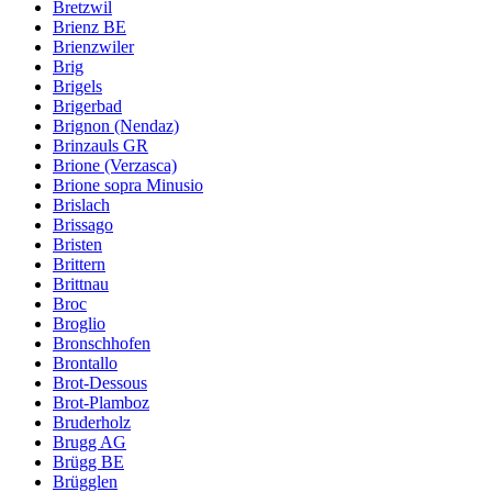
Bretzwil
Brienz BE
Brienzwiler
Brig
Brigels
Brigerbad
Brignon (Nendaz)
Brinzauls GR
Brione (Verzasca)
Brione sopra Minusio
Brislach
Brissago
Bristen
Brittern
Brittnau
Broc
Broglio
Bronschhofen
Brontallo
Brot-Dessous
Brot-Plamboz
Bruderholz
Brugg AG
Brügg BE
Brügglen