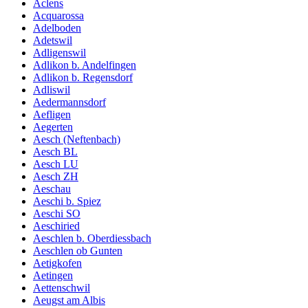
Aclens
Acquarossa
Adelboden
Adetswil
Adligenswil
Adlikon b. Andelfingen
Adlikon b. Regensdorf
Adliswil
Aedermannsdorf
Aefligen
Aegerten
Aesch (Neftenbach)
Aesch BL
Aesch LU
Aesch ZH
Aeschau
Aeschi b. Spiez
Aeschi SO
Aeschiried
Aeschlen b. Oberdiessbach
Aeschlen ob Gunten
Aetigkofen
Aetingen
Aettenschwil
Aeugst am Albis