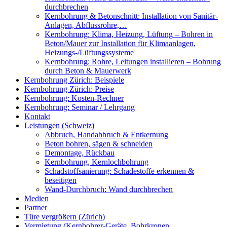
durchbrechen
Kernbohrung & Betonschnitt: Installation von Sanitär-
Anlagen, Abflussrohre,…
Kernbohrung: Klima, Heizung, Lüftung – Bohren in
Beton/Mauer zur Installation für Klimaanlagen,
Heizungs-/Lüftungssysteme
Kernbohrung: Rohre, Leitungen installieren – Bohrung
durch Beton & Mauerwerk
Kernbohrung Zürich: Beispiele
Kernbohrung Zürich: Preise
Kernbohrung: Kosten-Rechner
Kernbohrung: Seminar / Lehrgang
Kontakt
Leistungen (Schweiz)
Abbruch, Handabbruch & Entkernung
Beton bohren, sägen & schneiden
Demontage, Rückbau
Kernbohrung, Kernlochbohrung
Schadstoffsanierung: Schadestoffe erkennen &
beseitigen
Wand-Durchbruch: Wand durchbrechen
Medien
Partner
Türe vergrößern (Zürich)
Vermietung (Kernbohrer-Geräte, Bohrkronen