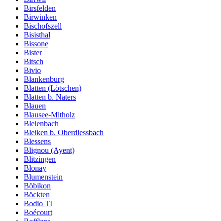
Birsfelden
Birwinken
Bischofszell
Bisisthal
Bissone
Bister
Bitsch
Bivio
Blankenburg
Blatten (Lötschen)
Blatten b. Naters
Blauen
Blausee-Mitholz
Bleienbach
Bleiken b. Oberdiessbach
Blessens
Blignou (Ayent)
Blitzingen
Blonay
Blumenstein
Böbikon
Böckten
Bodio TI
Boécourt