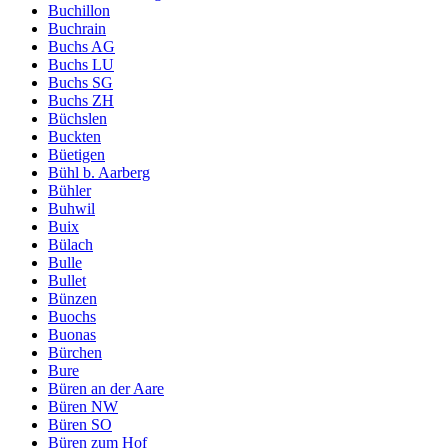
Buchillon
Buchrain
Buchs AG
Buchs LU
Buchs SG
Buchs ZH
Büchslen
Buckten
Büetigen
Bühl b. Aarberg
Bühler
Buhwil
Buix
Bülach
Bulle
Bullet
Bünzen
Buochs
Buonas
Bürchen
Bure
Büren an der Aare
Büren NW
Büren SO
Büren zum Hof