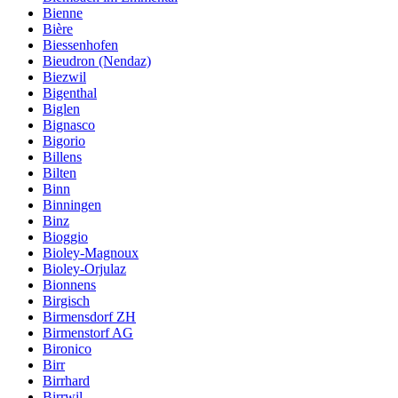
Bienne
Bière
Biessenhofen
Bieudron (Nendaz)
Biezwil
Bigenthal
Biglen
Bignasco
Bigorio
Billens
Bilten
Binn
Binningen
Binz
Bioggio
Bioley-Magnoux
Bioley-Orjulaz
Bionnens
Birgisch
Birmensdorf ZH
Birmenstorf AG
Bironico
Birr
Birrhard
Birrwil