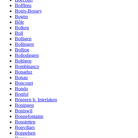
Bofflens
Bogis-Bossey
Bogno
Bôle
Bolken
Boll
Bolligen
Bollingen
Bollion
Bollodingen
Boltigen
Bombinasco
Bonaduz
Bonau
Boncourt
Bondo
Bonfol
Bönigen b. Interlaken
Boningen
Boniswil
Bonnefontaine
Bonstetten
Bonvillars
Boppelsen