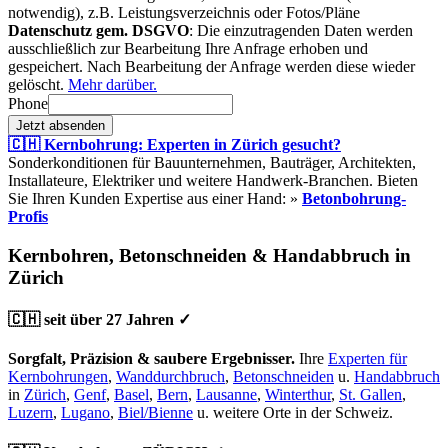
notwendig), z.B. Leistungsverzeichnis oder Fotos/Pläne
Datenschutz gem. DSGVO
: Die einzutragenden Daten werden
ausschließlich zur Bearbeitung Ihre Anfrage erhoben und
gespeichert. Nach Bearbeitung der Anfrage werden diese wieder
gelöscht.
Mehr darüber.
Phone
Jetzt absenden
🇨🇭 Kernbohrung: Experten in Zürich gesucht?
Sonderkonditionen für Bauunternehmen, Bauträger, Architekten,
Installateure, Elektriker und weitere Handwerk-Branchen. Bieten
Sie Ihren Kunden Expertise aus einer Hand: »
Betonbohrung-
Profis
Kernbohren, Betonschneiden & Handabbruch in
Zürich
🇨🇭 seit über 27 Jahren ✓
Sorgfalt, Präzision & saubere Ergebnisser.
Ihre
Experten für
Kernbohrungen
,
Wanddurchbruch
,
Betonschneiden
u.
Handabbruch
in
Zürich
,
Genf
,
Basel
,
Bern
,
Lausanne
,
Winterthur
,
St. Gallen
,
Luzern
,
Lugano
,
Biel/Bienne
u. weitere Orte in der Schweiz.