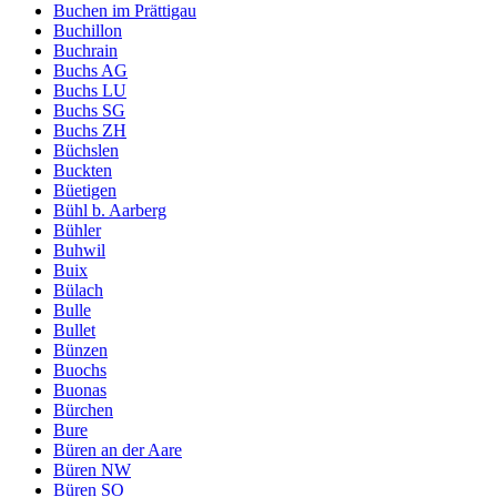
Buchen im Prättigau
Buchillon
Buchrain
Buchs AG
Buchs LU
Buchs SG
Buchs ZH
Büchslen
Buckten
Büetigen
Bühl b. Aarberg
Bühler
Buhwil
Buix
Bülach
Bulle
Bullet
Bünzen
Buochs
Buonas
Bürchen
Bure
Büren an der Aare
Büren NW
Büren SO