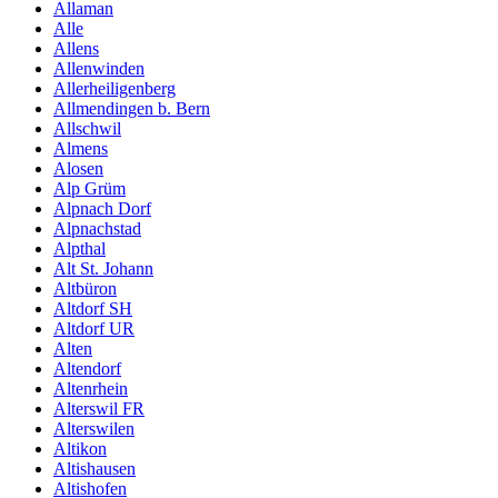
Allaman
Alle
Allens
Allenwinden
Allerheiligenberg
Allmendingen b. Bern
Allschwil
Almens
Alosen
Alp Grüm
Alpnach Dorf
Alpnachstad
Alpthal
Alt St. Johann
Altbüron
Altdorf SH
Altdorf UR
Alten
Altendorf
Altenrhein
Alterswil FR
Alterswilen
Altikon
Altishausen
Altishofen