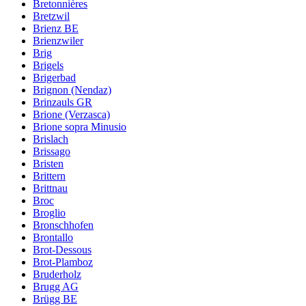
Bretonnières
Bretzwil
Brienz BE
Brienzwiler
Brig
Brigels
Brigerbad
Brignon (Nendaz)
Brinzauls GR
Brione (Verzasca)
Brione sopra Minusio
Brislach
Brissago
Bristen
Brittern
Brittnau
Broc
Broglio
Bronschhofen
Brontallo
Brot-Dessous
Brot-Plamboz
Bruderholz
Brugg AG
Brügg BE