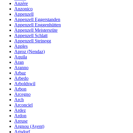
Anzère
Anzonico
Appenzell
Appenzell Eggerstanden
Appenzell Enggenhütten
Appenzell Meistersrüte
Appenzell Schlatt
Appenzell Steinegg
Apples
Aproz (Nendaz)
Aquila
Aran
Aranno
Arbaz
Arbedo
Arboldswil
Arbon
Arcegno
Arch
Arconciel
Ardez
Ardon
Areuse
Argnou (Ayent)
Arisdorf