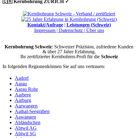
🇨🇭 Kernbohrung ZÜRICH ✓
Kontakt/Anfrage
|
Leistungen (Schweiz)
Impressum |
Datenschutz |
Über uns
Kernbohrung Schweiz
: Schweizer Präzision, zufriedene Kunden
& über 27 Jahre Erfahrung.
Ihr zertifizierter Kernbohren-Profi für die
Schweiz
In folgenden Regionenkönnen Sie auf uns vertrauen:
Aadorf
Aarau
Aarau Rohr
Aarberg
Aarburg
Aarwangen
Aathal-Seegräben
Aawangen
Abländschen
Abtwil AG
Abtwil SG