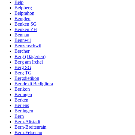
Belp
Belpberg
Belprahon
Benglen
Benken SG
Benken ZH
Bennau
Bennwil
Benzenschwil
Bercher
Berg (Dägerlen)
Berg am Irchel
Berg SG
Berg TG
Bergdietikon
Beride di Bedigliora
Berikon
Beringen
Berken
Berlens
Berlingen
Bern
Bern-Altstadt
Bern-Breitenrain
Bern-Felsenau