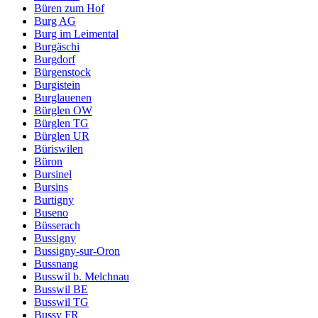
Büren zum Hof
Burg AG
Burg im Leimental
Burgäschi
Burgdorf
Bürgenstock
Burgistein
Burglauenen
Bürglen OW
Bürglen TG
Bürglen UR
Büriswilen
Büron
Bursinel
Bursins
Burtigny
Buseno
Büsserach
Bussigny
Bussigny-sur-Oron
Bussnang
Busswil b. Melchnau
Busswil BE
Busswil TG
Bussy FR