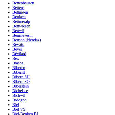
Bettenhausen
Bettens
Bettingen
Bettlach
Bettmeralp
Bettwiesen
Bettwil
Beurnevésin
Beuson (Nendaz)
Bevaix
Bever
Bévilard
Bex
Biasca
Biberen
Biberist
Bibern SH
Bibern SO
Biberstein
Bichelsee
Bichwil
Bidogno
Biel
Biel VS
Biel-Benken BL