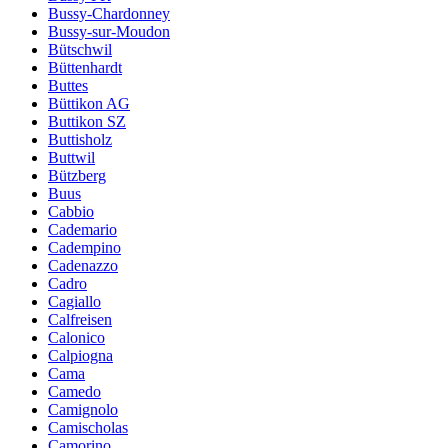
Bussy-Chardonney
Bussy-sur-Moudon
Bütschwil
Büttenhardt
Buttes
Büttikon AG
Buttikon SZ
Buttisholz
Buttwil
Bützberg
Buus
Cabbio
Cademario
Cadempino
Cadenazzo
Cadro
Cagiallo
Calfreisen
Calonico
Calpiogna
Cama
Camedo
Camignolo
Camischolas
Camorino