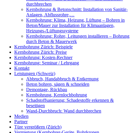
durchbrechen
Kernbohrung & Betonschnitt: Installation von Sanitär-
Anlagen, Abflussrohre,…
Kernbohrung: Klima, Heizung, Lüftung – Bohren in
Beton/Mauer zur Installation für Klimaanlagen,
Heizungs-/Lüftungssysteme
Kernbohrung: Rohre, Leitungen installieren – Bohrung
durch Beton & Mauerwerk
Kernbohrung Zürich: Beispiele
Kernbohrung Zürich: Preise
Kernbohrung: Kosten-Rechner
Kernbohrung: Seminar / Lehrgang
Kontakt
Leistungen (Schweiz)
Abbruch, Handabbruch & Entkernung
Beton bohren, sägen & schneiden
Demontage, Rückbau
Kernbohrung, Kernlochbohrung
Schadstoffsanierung: Schadestoffe erkennen &
beseitigen
Wand-Durchbruch: Wand durchbrechen
Medien
Partner
Türe vergrößern (Zürich)
Vermietung (Kernbohrer-Geräte, Bohrkronen