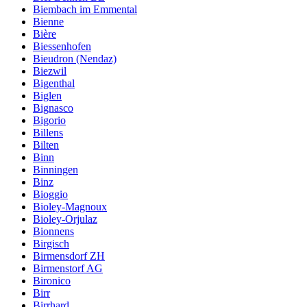
Biembach im Emmental
Bienne
Bière
Biessenhofen
Bieudron (Nendaz)
Biezwil
Bigenthal
Biglen
Bignasco
Bigorio
Billens
Bilten
Binn
Binningen
Binz
Bioggio
Bioley-Magnoux
Bioley-Orjulaz
Bionnens
Birgisch
Birmensdorf ZH
Birmenstorf AG
Bironico
Birr
Birrhard