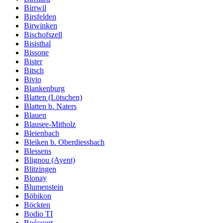
Birrwil
Birsfelden
Birwinken
Bischofszell
Bisisthal
Bissone
Bister
Bitsch
Bivio
Blankenburg
Blatten (Lötschen)
Blatten b. Naters
Blauen
Blausee-Mitholz
Bleienbach
Bleiken b. Oberdiessbach
Blessens
Blignou (Ayent)
Blitzingen
Blonay
Blumenstein
Böbikon
Böckten
Bodio TI
Boécourt