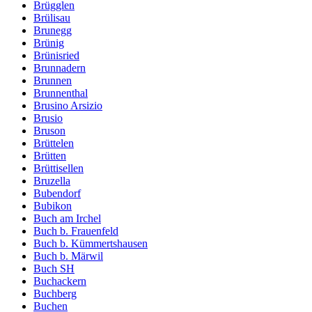
Brügglen
Brülisau
Brunegg
Brünig
Brünisried
Brunnadern
Brunnen
Brunnenthal
Brusino Arsizio
Brusio
Bruson
Brüttelen
Brütten
Brüttisellen
Bruzella
Bubendorf
Bubikon
Buch am Irchel
Buch b. Frauenfeld
Buch b. Kümmertshausen
Buch b. Märwil
Buch SH
Buchackern
Buchberg
Buchen