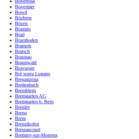
Boveresse
Bovernier
Bowil
Bözberg
Bözen
Braggio
Brail
Bramboden
Bramois
Bratsch
Braunau
Braunwald
Bravuogn
Brè sopra Lugano
Breganzona
Breitenbach
Bremblens
Bremgarten AG
Bremgarten b. Bern
Brenles
Breno
Brent
Brenzikofen
Bressaucourt
Bretigny-sur-Morrens