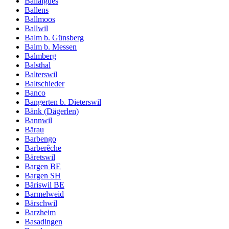
Ballaigues
Ballens
Ballmoos
Ballwil
Balm b. Günsberg
Balm b. Messen
Balmberg
Balsthal
Balterswil
Baltschieder
Banco
Bangerten b. Dieterswil
Bänk (Dägerlen)
Bannwil
Bärau
Barbengo
Barberêche
Bäretswil
Bargen BE
Bargen SH
Bäriswil BE
Barmelweid
Bärschwil
Barzheim
Basadingen