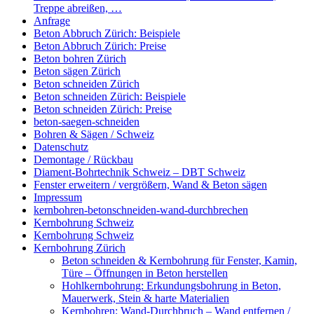
Treppe abreißen, …
Anfrage
Beton Abbruch Zürich: Beispiele
Beton Abbruch Zürich: Preise
Beton bohren Zürich
Beton sägen Zürich
Beton schneiden Zürich
Beton schneiden Zürich: Beispiele
Beton schneiden Zürich: Preise
beton-saegen-schneiden
Bohren & Sägen / Schweiz
Datenschutz
Demontage / Rückbau
Diament-Bohrtechnik Schweiz – DBT Schweiz
Fenster erweitern / vergrößern, Wand & Beton sägen
Impressum
kernbohren-betonschneiden-wand-durchbrechen
Kernbohrung Schweiz
Kernbohrung Schweiz
Kernbohrung Zürich
Beton schneiden & Kernbohrung für Fenster, Kamin,
Türe – Öffnungen in Beton herstellen
Hohlkernbohrung: Erkundungsbohrung in Beton,
Mauerwerk, Stein & harte Materialien
Kernbohren: Wand-Durchbruch – Wand entfernen /