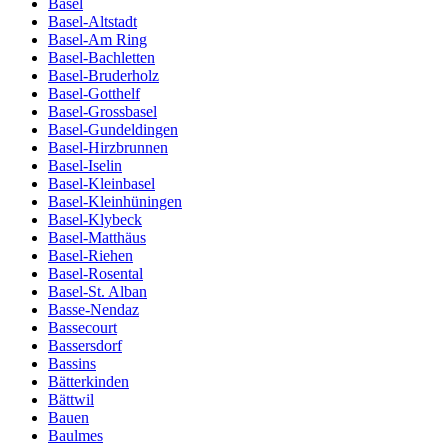
Basel
Basel-Altstadt
Basel-Am Ring
Basel-Bachletten
Basel-Bruderholz
Basel-Gotthelf
Basel-Grossbasel
Basel-Gundeldingen
Basel-Hirzbrunnen
Basel-Iselin
Basel-Kleinbasel
Basel-Kleinhüningen
Basel-Klybeck
Basel-Matthäus
Basel-Riehen
Basel-Rosental
Basel-St. Alban
Basse-Nendaz
Bassecourt
Bassersdorf
Bassins
Bätterkinden
Bättwil
Bauen
Baulmes