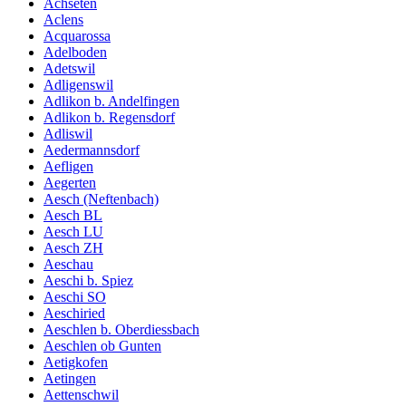
Achseten
Aclens
Acquarossa
Adelboden
Adetswil
Adligenswil
Adlikon b. Andelfingen
Adlikon b. Regensdorf
Adliswil
Aedermannsdorf
Aefligen
Aegerten
Aesch (Neftenbach)
Aesch BL
Aesch LU
Aesch ZH
Aeschau
Aeschi b. Spiez
Aeschi SO
Aeschiried
Aeschlen b. Oberdiessbach
Aeschlen ob Gunten
Aetigkofen
Aetingen
Aettenschwil