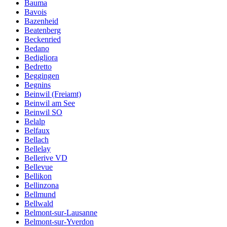
Bauma
Bavois
Bazenheid
Beatenberg
Beckenried
Bedano
Bedigliora
Bedretto
Beggingen
Begnins
Beinwil (Freiamt)
Beinwil am See
Beinwil SO
Belalp
Belfaux
Bellach
Bellelay
Bellerive VD
Bellevue
Bellikon
Bellinzona
Bellmund
Bellwald
Belmont-sur-Lausanne
Belmont-sur-Yverdon