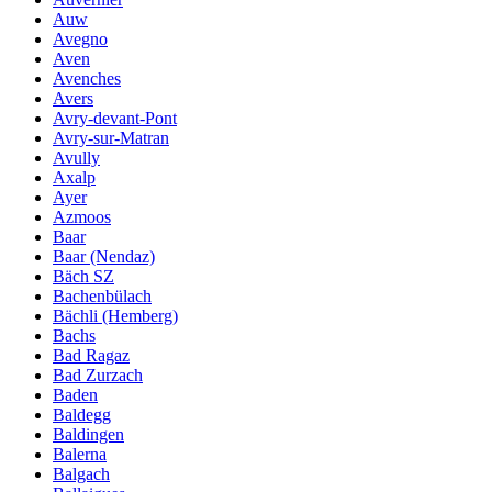
Auw
Avegno
Aven
Avenches
Avers
Avry-devant-Pont
Avry-sur-Matran
Avully
Axalp
Ayer
Azmoos
Baar
Baar (Nendaz)
Bäch SZ
Bachenbülach
Bächli (Hemberg)
Bachs
Bad Ragaz
Bad Zurzach
Baden
Baldegg
Baldingen
Balerna
Balgach