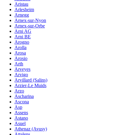
Aristau
Arlesheim
Arnegg
Arnex-sur-Nyon
Arnex-sur-Orbe
Arni AG
Arni BE
Arogno
Arolla
Arosa
Arosio
Arth
Arveyes
Arvigo
Arvillard (Salins)
Arzier-Le Muids
Arzo
Ascharina
Ascona
Asp
Assens
Astano
Asuel
Athenaz (Avusy)
Attalens