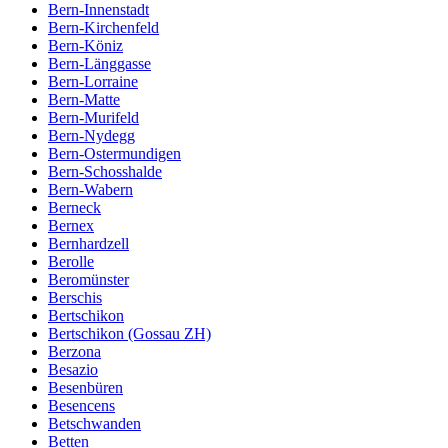
Bern-Innenstadt
Bern-Kirchenfeld
Bern-Köniz
Bern-Länggasse
Bern-Lorraine
Bern-Matte
Bern-Murifeld
Bern-Nydegg
Bern-Ostermundigen
Bern-Schosshalde
Bern-Wabern
Berneck
Bernex
Bernhardzell
Berolle
Beromünster
Berschis
Bertschikon
Bertschikon (Gossau ZH)
Berzona
Besazio
Besenbüren
Besencens
Betschwanden
Betten