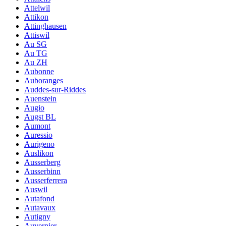
Attelwil
Attikon
Attinghausen
Attiswil
Au SG
Au TG
Au ZH
Aubonne
Auboranges
Auddes-sur-Riddes
Auenstein
Augio
Augst BL
Aumont
Auressio
Aurigeno
Auslikon
Ausserberg
Ausserbinn
Ausserferrera
Auswil
Autafond
Autavaux
Autigny
Auvernier