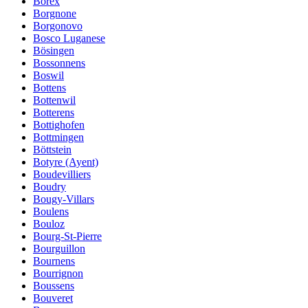
Borex
Borgnone
Borgonovo
Bosco Luganese
Bösingen
Bossonnens
Boswil
Bottens
Bottenwil
Botterens
Bottighofen
Bottmingen
Böttstein
Botyre (Ayent)
Boudevilliers
Boudry
Bougy-Villars
Boulens
Bouloz
Bourg-St-Pierre
Bourguillon
Bournens
Bourrignon
Boussens
Bouveret