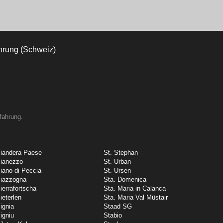
fahrung.
iandera Paese
St. Stephan
ianezzo
St. Urban
iano di Peccia
St. Ursen
iazzogna
Sta. Domenica
ierrafortscha
Sta. Maria in Calanca
ieterlen
Sta. Maria Val Müstair
ignia
Staad SG
igniu
Stabio