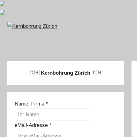
Zum
Inhalt
springen
🇨🇭
Kernbohrung Zürich
🇨🇭
Name, Firma
*
eMail-Adresse
*