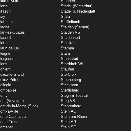
ilatus Kulm
Stachen
iotta
Stadel (Winterthur)
itasch
Stadel b. Niederglatt
izy
Stäfa
laffeien
Staffelbach
lagne
Stalden (Sarnen)
lan-les-Ouates
Stalden VS
lasselb
Staldenried
latta
Stallikon
laun da Lej
Stampa
leigne
Stans
leujouse
Stansstad
lons
Starrkirch-Wil
ohlern
Staufen
oliez-le-Grand
Ste-Croix
oliez-Pittet
Stechelberg
ollegio
Steckborn
ompaples
Steffisburg
Pomy
Steg im Tösstal
ont (Veveyse)
Steg VS
ont-de-la-Morge (Sion)
Stehrenberg
ont-la-Ville
Stein AG
onte Capriasca
Stein am Rhein
onte Tresa
Stein AR
ontenet
Stein SG