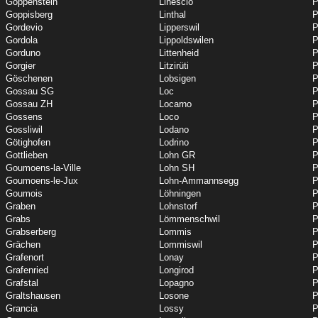
Goppenstein
Linescio
P
Goppisberg
Linthal
P
Gordevio
Lipperswil
P
Gordola
Lippoldswilen
P
Gorduno
Littenheid
P
Gorgier
Litzirüti
P
Göschenen
Lobsigen
P
Gossau SG
Loc
P
Gossau ZH
Locarno
P
Gossens
Loco
P
Gossliwil
Lodano
P
Götighofen
Lodrino
P
Gottlieben
Lohn GR
P
Goumoens-la-Ville
Lohn SH
P
Goumoens-le-Jux
Lohn-Ammannsegg
P
Goumois
Löhningen
P
Graben
Lohnstorf
P
Grabs
Lömmenschwil
P
Grabserberg
Lommis
Grächen
Lommiswil
P
Grafenort
Lonay
P
Grafenried
Longirod
P
Grafstal
Lopagno
P
Graltshausen
Losone
P
Grancia
Lossy
P