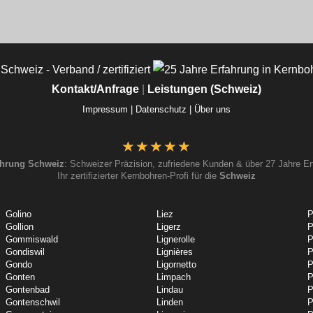
Kontakt/Anfrage
|
Leistungen (Schweiz)
Impressum |
Datenschutz |
Über uns
hrung Schweiz
: Schweizer Präzision, zufriedene Kunden & über 27 Jahre Er
Ihr zertifizierter Kernbohren-Profi für die
Schweiz
Golino
Liez
P
Gollion
Ligerz
P
Gommiswald
Lignerolle
P
Gondiswil
Lignières
P
Gondo
Ligornetto
P
Gonten
Limpach
P
Gontenbad
Lindau
P
Gontenschwil
Linden
P