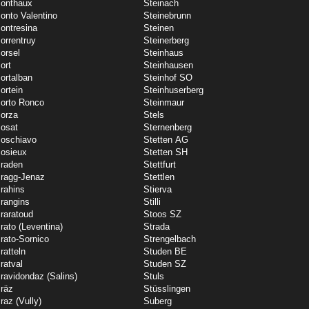
onthaux
Steinach
onto Valentino
Steinebrunn
ontresina
Steinen
orrentruy
Steinerberg
orsel
Steinhaus
ort
Steinhausen
ortalban
Steinhof SO
ortein
Steinhuserberg
orto Ronco
Steinmaur
orza
Stels
osat
Sternenberg
oschiavo
Stetten AG
osieux
Stetten SH
raden
Stettfurt
ragg-Jenaz
Stettlen
rahins
Stierva
rangins
Stilli
raratoud
Stoos SZ
rato (Leventina)
Strada
rato-Sornico
Strengelbach
ratteln
Studen BE
ratval
Studen SZ
ravidondaz (Salins)
Stuls
räz
Stüsslingen
raz (Vully)
Suberg