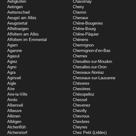
Aetigkofen
Chavornay
Aetingen
Cheiry
Aettenschwil
Chemin
Aeugst am Albis
Chenaux
Aeugstertal
Chêne-Bougeries
Affeltrangen
Chêne-Bourg
Affoltern am Albis
Chêne-Pâquier
Affoltern im Emmental
Chénens
Agarn
Chermignon
Agarone
Chermignon-d’en-Bas
Agasul
Chernex
Agiez
Chesalles-sur-Moudon
Agno
Chesalles-sur-Oron
Agra
Cheseaux-Noréaz
Agriswil
Cheseaux-sur-Lausanne
Aigle
Chéserex
Aïre
Chesières
Aire-la-Ville
Chésopelloz
Airolo
Chessel
Alberswil
Chevenez
Albeuve
Chevilly
Albinen
Chevroux
Albligen
Chexbres
Alchenflüh
Cheyres
Alchenstorf
Chez Petit (Liddes)