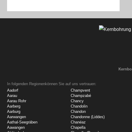
Kernbo
In folgenden Regionenkönnen Sie auf uns vertrauen:
Aadorf
Champvent
Aarau
Champzabé
Aarau Rohr
Chancy
Aarberg
Chandolin
Aarburg
Chandon
Aarwangen
Chandonne (Liddes)
Aathal-Seegräben
Chanéaz
Aawangen
Chapella