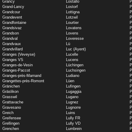
Grancy
Lostallo
P
Grand-Lancy
Lostorf
P
Grandcour
Lottigna
P
Grandevent
Lotzwil
P
Grandfontaine
Lourtier
P
Grandsivaz
Lovatens
P
Grandson
Lovens
P
Grandval
Loveresse
P
Grandvaux
Lü
P
Grandvillard
Luc (Ayent)
P
Granges (Veveyse)
Lucelle
P
Granges VS
Lucens
P
Granges-de-Vesin
Lüchingen
P
Granges-Paccot
Luchsingen
P
Granges-près-Marnand
Ludiano
P
Grangettes-près-Romont
Lüen
P
Gränichen
Lufingen
P
Gräslikon
Lugaggia
P
Grasswil
Lugano
P
Grattavache
Lugnez
P
Gravesano
Lugnorre
P
Greich
Luins
P
Greifensee
Lully FR
P
Grellingen
Lully VD
P
Grenchen
Lumbrein
P