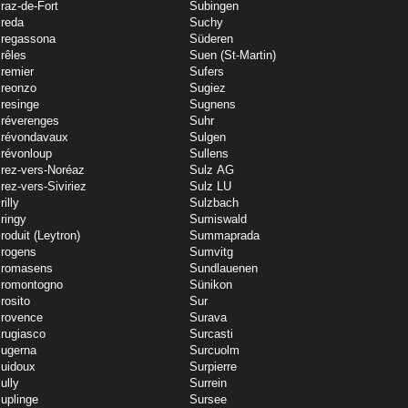
raz-de-Fort
Subingen
reda
Suchy
regassona
Süderen
rêles
Suen (St-Martin)
remier
Sufers
reonzo
Sugiez
resinge
Sugnens
réverenges
Suhr
révondavaux
Sulgen
révonloup
Sullens
rez-vers-Noréaz
Sulz AG
rez-vers-Siviriez
Sulz LU
rilly
Sulzbach
ringy
Sumiswald
roduit (Leytron)
Summaprada
rogens
Sumvitg
romasens
Sundlauenen
romontogno
Sünikon
rosito
Sur
rovence
Surava
rugiasco
Surcasti
ugerna
Surcuolm
uidoux
Surpierre
ully
Surrein
uplinge
Sursee