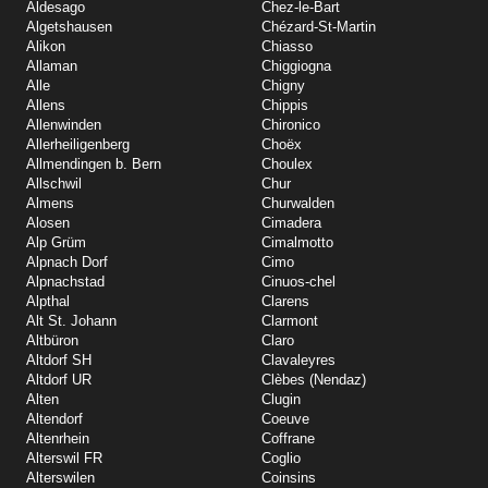
Aldesago
Chez-le-Bart
Algetshausen
Chézard-St-Martin
Alikon
Chiasso
Allaman
Chiggiogna
Alle
Chigny
Allens
Chippis
Allenwinden
Chironico
Allerheiligenberg
Choëx
Allmendingen b. Bern
Choulex
Allschwil
Chur
Almens
Churwalden
Alosen
Cimadera
Alp Grüm
Cimalmotto
Alpnach Dorf
Cimo
Alpnachstad
Cinuos-chel
Alpthal
Clarens
Alt St. Johann
Clarmont
Altbüron
Claro
Altdorf SH
Clavaleyres
Altdorf UR
Clèbes (Nendaz)
Alten
Clugin
Altendorf
Coeuve
Altenrhein
Coffrane
Alterswil FR
Coglio
Alterswilen
Coinsins