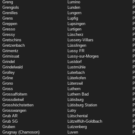
Greng
Lumino
P
Grengiols
Lunden
P
Grenilles
Lungern
P
Grens
Lupfig
P
Greppen
Lupsingen
P
Gresso
Lurtigen
P
Gressy
Lüscherz
P
Gretschins
Lussery-Villars
P
Gretzenbach
Lüsslingen
P
Grimentz
Lussy FR
P
Grimisuat
Lussy-sur-Morges
P
Grindel
Lustdorf
P
Grindelwald
Lustmühle
P
Grolley
Luterbach
P
Grône
Lüterkofen
P
Grono
Lüterswil
P
Gross
Luthern
P
Grossaffoltern
Luthern Bad
P
Grossdietwil
Lütisburg
P
Grosshöchstetten
Lütisburg Station
P
Grosswangen
Lutry
P
Grub AR
Lütschental
P
Grub SG
Lützelflüh-Goldbach
P
Gruben
Lutzenberg
P
Grugnay (Chamoson)
Luven
P