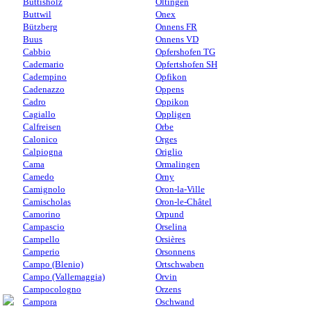
Buttisholz
Oltingen
Buttwil
Onex
Bützberg
Onnens FR
Buus
Onnens VD
Cabbio
Opfershofen TG
Cademario
Opfertshofen SH
Cadempino
Opfikon
Cadenazzo
Oppens
Cadro
Oppikon
Cagiallo
Oppligen
Calfreisen
Orbe
Calonico
Orges
Calpiogna
Origlio
Cama
Ormalingen
Camedo
Orny
Camignolo
Oron-la-Ville
Camischolas
Oron-le-Châtel
Camorino
Orpund
Campascio
Orselina
Campello
Orsières
Camperio
Orsonnens
Campo (Blenio)
Ortschwaben
Campo (Vallemaggia)
Orvin
Campocologno
Orzens
Campora
Oschwand