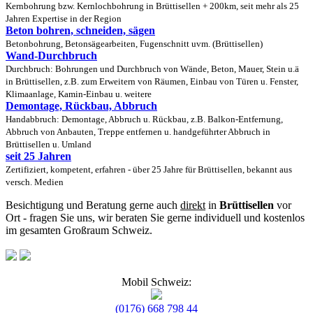
Kernbohrung bzw. Kernlochbohrung in Brüttisellen + 200km, seit mehr als 25
Jahren Expertise in der Region
Beton bohren, schneiden, sägen
Betonbohrung, Betonsägearbeiten, Fugenschnitt uvm. (Brüttisellen)
Wand-Durchbruch
Durchbruch: Bohrungen und Durchbruch von Wände, Beton, Mauer, Stein u.ä
in Brüttisellen, z.B. zum Erweitern von Räumen, Einbau von Türen u. Fenster,
Klimaanlage, Kamin-Einbau u. weitere
Demontage, Rückbau, Abbruch
Handabbruch: Demontage, Abbruch u. Rückbau, z.B. Balkon-Entfernung,
Abbruch von Anbauten, Treppe entfernen u. handgeführter Abbruch in
Brüttisellen u. Umland
seit 25 Jahren
Zertifiziert, kompetent, erfahren - über 25 Jahre für Brüttisellen, bekannt aus
versch. Medien
Besichtigung und Beratung gerne auch
direkt
in
Brüttisellen
vor
Ort - fragen Sie uns, wir beraten Sie gerne individuell und kostenlos
im gesamten Großraum Schweiz.
Mobil Schweiz:
(0176) 668 798 44