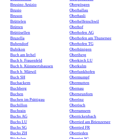
Brusino Arsizio
Obergösgen
Brusio
Oberhallau
Bruson
Oberhasli
Brüttelen
Oberhelfenschwil
Brütten
Oberhof
Brüttisellen
Oberhofen AG
Bruzella
Oberhofen am Thunersee
Bubendorf
Oberhofen TG
Bubikon
Oberhünigen
Buch am Irchel
Oberiberg
Buch b. Frauenfeld
Oberkirch LU
Buch b. Kümmertshausen
Oberkulm
Buch b. Märwil
Oberlunkhofen
Buch SH
Obermumpf
Buchackern
Obermutten
Buchberg
Obernau
Buchen
Oberneunforn
Buchen im Prättigau
Oberönz
Buchillon
Oberösch
Buchrain
Oberramsern
Buchs AG
Oberrickenbach
Buchs LU
Oberried am Brienzersee
Buchs SG
Oberried FR
Buchs ZH
Oberrieden
Büchslen
Oberriet SG