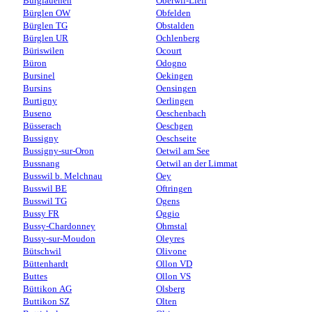
Burglauenen
Oberwil-Lieli
Bürglen OW
Obfelden
Bürglen TG
Obstalden
Bürglen UR
Ochlenberg
Büriswilen
Ocourt
Büron
Odogno
Bursinel
Oekingen
Bursins
Oensingen
Burtigny
Oerlingen
Buseno
Oeschenbach
Büsserach
Oeschgen
Bussigny
Oeschseite
Bussigny-sur-Oron
Oetwil am See
Bussnang
Oetwil an der Limmat
Busswil b. Melchnau
Oey
Busswil BE
Oftringen
Busswil TG
Ogens
Bussy FR
Oggio
Bussy-Chardonney
Ohmstal
Bussy-sur-Moudon
Oleyres
Bütschwil
Olivone
Büttenhardt
Ollon VD
Buttes
Ollon VS
Büttikon AG
Olsberg
Buttikon SZ
Olten