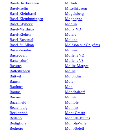
Basel-Hirzbrunnen
Mitlödi
Basel-Iselin
Mittelhäusern
Basel-Kleinbasel
Mogelsberg
Basel-Kleinhüningen
Moghegno
Basel-Klybeck
Möhlin
Basel-Matthäus
Moiry VD
Basel-Riehen
Molare
Basel-Rosental
Moleno
Basel-St. Alban
Moléson-sur-Gruyères
Basse-Nendaz
Molinis
Bassecourt
Mollens VD
Bassersdorf
Mollens VS
Bassins
Mollie-Margot
Bätterkinden
Mollis
Bättwil
Molondin
Bauen
Mols
Baulmes
Mon
Bauma
Mönchaltorf
Bavois
Moneto
Bazenheid
Monible
Beatenberg
Monnaz
Beckenried
Mont-Crosin
Bedano
Mont-de-Buttes
Bedigliora
Mont-la-Ville
Bedretto
Mont-Soleil