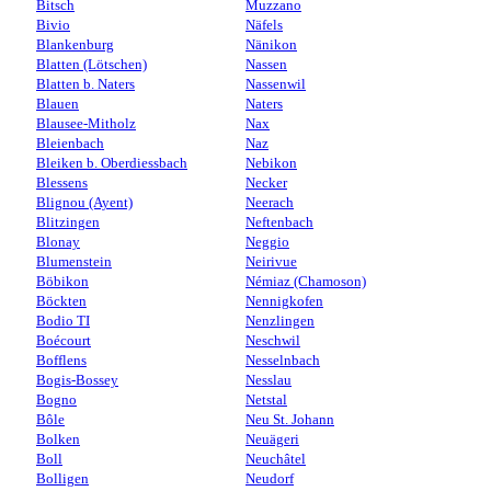
Bitsch
Muzzano
Bivio
Näfels
Blankenburg
Nänikon
Blatten (Lötschen)
Nassen
Blatten b. Naters
Nassenwil
Blauen
Naters
Blausee-Mitholz
Nax
Bleienbach
Naz
Bleiken b. Oberdiessbach
Nebikon
Blessens
Necker
Blignou (Ayent)
Neerach
Blitzingen
Neftenbach
Blonay
Neggio
Blumenstein
Neirivue
Böbikon
Némiaz (Chamoson)
Böckten
Nennigkofen
Bodio TI
Nenzlingen
Boécourt
Neschwil
Bofflens
Nesselnbach
Bogis-Bossey
Nesslau
Bogno
Netstal
Bôle
Neu St. Johann
Bolken
Neuägeri
Boll
Neuchâtel
Bolligen
Neudorf