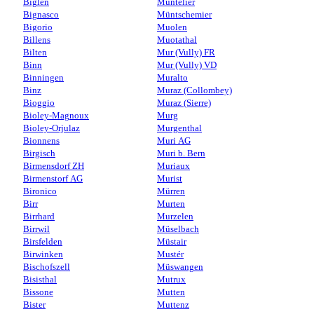
Biglen
Muntelier
Bignasco
Müntschemier
Bigorio
Muolen
Billens
Muotathal
Bilten
Mur (Vully) FR
Binn
Mur (Vully) VD
Binningen
Muralto
Binz
Muraz (Collombey)
Bioggio
Muraz (Sierre)
Bioley-Magnoux
Murg
Bioley-Orjulaz
Murgenthal
Bionnens
Muri AG
Birgisch
Muri b. Bern
Birmensdorf ZH
Muriaux
Birmenstorf AG
Murist
Bironico
Mürren
Birr
Murten
Birrhard
Murzelen
Birrwil
Müselbach
Birsfelden
Müstair
Birwinken
Mustér
Bischofszell
Müswangen
Bisisthal
Mutrux
Bissone
Mutten
Bister
Muttenz