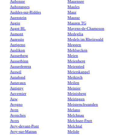
Aubonne
Mauensee
Auboranges
Maules
Auddes-sur-Riddes
Maur
Auenstein
Mauraz
Augio
Mauren TG
Augst BL
Mayens-de-Chamoson
Aumont
Medeglia
Auressio
Medels im Rheinwald
Aurigeno
Meggen
Auslikon
Mehlsecken
Ausserberg
Meien
Ausserbinn
Meienberg
Ausserferrera
Meienried
Auswil
Meierskappel
Autafond
Meikirch
Autavaux
Meilen
Autigny
Meinier
Auvernier
Meinisberg
Auw
Meiringen
Avegno
Meisterschwanden
Aven
Melano
Avenches
Melchnau
Avers
Melchsee-Frutt
Avry-devant-Pont
Melchtal
Avry-sur-Matran
Melide