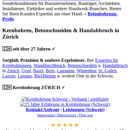
Sonderkonditionen für Bauunternehmen, Bauträger, Architekten,
Installateure, Elektriker und weitere Handwerk-Branchen. Bieten
Sie Ihren Kunden Expertise aus einer Hand: »
Betonbohrung-
Profis
Kernbohren, Betonschneiden & Handabbruch in
Zürich
🇨🇭 seit über 27 Jahren ✓
Sorgfalt, Präzision & saubere Ergebnisser.
Ihre
Experten für
Kernbohrungen
,
Wanddurchbruch
,
Betonschneiden
u.
Handabbruch
in
Zürich
,
Genf
,
Basel
,
Bern
,
Lausanne
,
Winterthur
,
St. Gallen
,
Luzern
,
Lugano
,
Biel/Bienne
u. weitere Orte in der Schweiz.
🇨🇭 Kernbohrung ZÜRICH ✓
Kontakt/Anfrage
|
Leistungen (Schweiz)
Impressum |
Datenschutz |
Über uns