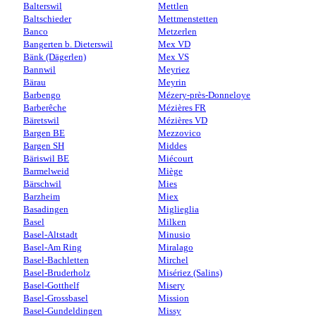
Balterswil
Mettlen
Baltschieder
Mettmenstetten
Banco
Metzerlen
Bangerten b. Dieterswil
Mex VD
Bänk (Dägerlen)
Mex VS
Bannwil
Meyriez
Bärau
Meyrin
Barbengo
Mézery-près-Donneloye
Barberêche
Mézières FR
Bäretswil
Mézières VD
Bargen BE
Mezzovico
Bargen SH
Middes
Bäriswil BE
Miécourt
Barmelweid
Miège
Bärschwil
Mies
Barzheim
Miex
Basadingen
Miglieglia
Basel
Milken
Basel-Altstadt
Minusio
Basel-Am Ring
Miralago
Basel-Bachletten
Mirchel
Basel-Bruderholz
Misériez (Salins)
Basel-Gotthelf
Misery
Basel-Grossbasel
Mission
Basel-Gundeldingen
Missy