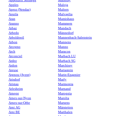
Appenzell Steinegg
Malleray
Apples
Maloja
Aproz (Nendaz)
Malters
Aquila
Malvaglia
Aran
Mamishaus
Aranno
Mammern
Arbaz
Mandach
Arbedo
Männedorf
Arboldswil
Mannenbach-Salenstein
Arbon
Mannens
Arcegno
Manno
Arch
Maracon
Arconciel
Marbach LU
Ardez
Marbach SG
Ardon
Marchissy
Areuse
Mariastein
Argnou (Ayent)
Marin-Epagnier
Arisdorf
Marly
Aristau
Marmorera
Arlesheim
Marnand
Arnegg
Maroggia
Arnex-sur-Nyon
Marolta
Arnex-sur-Orbe
Marsens
Arni AG
Märstetten
Arni BE
Marthalen