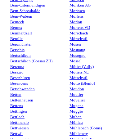
Bern-Ostermundigen
Möriken AG
Bern-Schosshalde
Morissen
Bern-Wabern
Morlens
Berneck
Morlon
Bernex
Morrens VD
Bernhardzell
Morschach
Berolle
Mörschwil
Beromünster
Mosen
Berschis
Mosnang
Bertschikon
Mosogno
Bertschikon (Gossau ZH)
Mossel
Berzona
Môtier (Vully)
Besazio
Môtiers NE
Besenbüren
Mötschwil
Besencens
Motto (Blenio)
Betschwanden
Moudon
Betten
Moutier
Bettenhausen
Movelier
Bettens
Mugena
Bettingen
Muggio
Bettlach
Muhen
Bettmeralp
Mühlau
Bettwiesen
Mühlebach (Goms)
Bettwil
Mühleberg