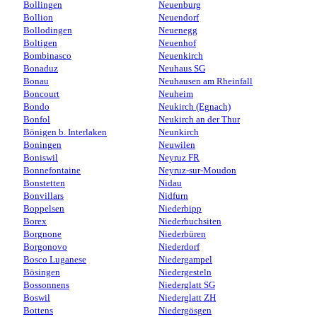
Bollingen
Neuenburg
Bollion
Neuendorf
Bollodingen
Neuenegg
Boltigen
Neuenhof
Bombinasco
Neuenkirch
Bonaduz
Neuhaus SG
Bonau
Neuhausen am Rheinfall
Boncourt
Neuheim
Bondo
Neukirch (Egnach)
Bonfol
Neukirch an der Thur
Bönigen b. Interlaken
Neunkirch
Boningen
Neuwilen
Boniswil
Neyruz FR
Bonnefontaine
Neyruz-sur-Moudon
Bonstetten
Nidau
Bonvillars
Nidfurn
Boppelsen
Niederbipp
Borex
Niederbuchsiten
Borgnone
Niederbüren
Borgonovo
Niederdorf
Bosco Luganese
Niedergampel
Bösingen
Niedergesteln
Bossonnens
Niederglatt SG
Boswil
Niederglatt ZH
Bottens
Niedergösgen