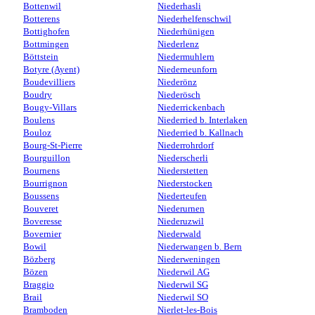
Bottenwil
Niederhasli
Botterens
Niederhelfenschwil
Bottighofen
Niederhünigen
Bottmingen
Niederlenz
Böttstein
Niedermuhlern
Botyre (Ayent)
Niederneunforn
Boudevilliers
Niederönz
Boudry
Niederösch
Bougy-Villars
Niederrickenbach
Boulens
Niederried b. Interlaken
Bouloz
Niederried b. Kallnach
Bourg-St-Pierre
Niederrohrdorf
Bourguillon
Niederscherli
Bournens
Niederstetten
Bourrignon
Niederstocken
Boussens
Niederteufen
Bouveret
Niederurnen
Boveresse
Niederuzwil
Bovernier
Niederwald
Bowil
Niederwangen b. Bern
Bözberg
Niederweningen
Bözen
Niederwil AG
Braggio
Niederwil SG
Brail
Niederwil SO
Bramboden
Nierlet-les-Bois