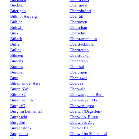
Buckten
Oberrindal
Büetigen
Oberrohrdorf
Bühl b. Aarberg
Oberrüti
Bühler
Obersaxen
Buhwil
Oberschan
Buix
Oberschrot
Bülach
Oberstammheim
Bulle
Obersteckholz
Bullet
Oberstetten
Bünzen
Oberstocken
Buochs
Oberterzen
Buonas
Oberthal
Bürchen
Oberurnen
Bure
Oberuzwil
Büren an der Aare
Obervaz
Büren NW
Oberwald
Büren SO
Oberwangen b. Bern
Büren zum Hof
Oberwangen TG
Burg AG
Oberweningen
Burg im Leimental
Oberwil (Dägerlen)
Burgäschi
Oberwil b. Büren
Burgdorf
Oberwil b. Zug
Bürgenstock
Oberwil BL
Burgistein
Oberwil im Simmental