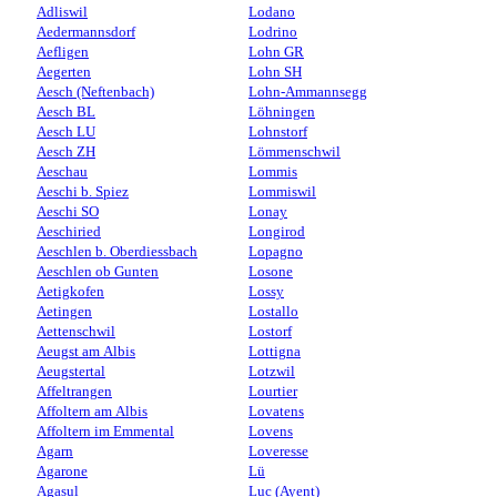
Adliswil
Lodano
Aedermannsdorf
Lodrino
Aefligen
Lohn GR
Aegerten
Lohn SH
Aesch (Neftenbach)
Lohn-Ammannsegg
Aesch BL
Löhningen
Aesch LU
Lohnstorf
Aesch ZH
Lömmenschwil
Aeschau
Lommis
Aeschi b. Spiez
Lommiswil
Aeschi SO
Lonay
Aeschiried
Longirod
Aeschlen b. Oberdiessbach
Lopagno
Aeschlen ob Gunten
Losone
Aetigkofen
Lossy
Aetingen
Lostallo
Aettenschwil
Lostorf
Aeugst am Albis
Lottigna
Aeugstertal
Lotzwil
Affeltrangen
Lourtier
Affoltern am Albis
Lovatens
Affoltern im Emmental
Lovens
Agarn
Loveresse
Agarone
Lü
Agasul
Luc (Ayent)