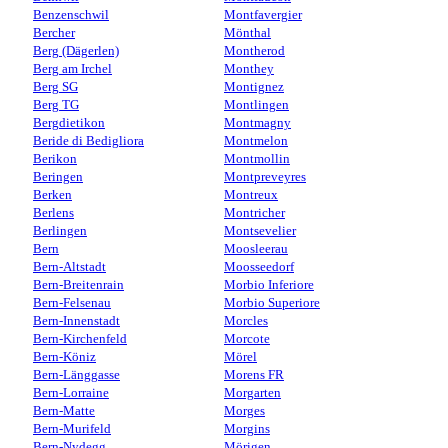
Benzenschwil
Montfavergier
Bercher
Mönthal
Berg (Dägerlen)
Montherod
Berg am Irchel
Monthey
Berg SG
Montignez
Berg TG
Montlingen
Bergdietikon
Montmagny
Beride di Bedigliora
Montmelon
Berikon
Montmollin
Beringen
Montpreveyres
Berken
Montreux
Berlens
Montricher
Berlingen
Montsevelier
Bern
Moosleerau
Bern-Altstadt
Moosseedorf
Bern-Breitenrain
Morbio Inferiore
Bern-Felsenau
Morbio Superiore
Bern-Innenstadt
Morcles
Bern-Kirchenfeld
Morcote
Bern-Köniz
Mörel
Bern-Länggasse
Morens FR
Bern-Lorraine
Morgarten
Bern-Matte
Morges
Bern-Murifeld
Morgins
Bern-Nydegg
Mörigen