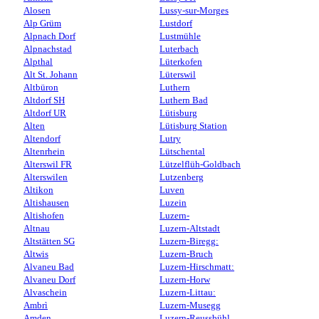
Alosen
Lussy-sur-Morges
Alp Grüm
Lustdorf
Alpnach Dorf
Lustmühle
Alpnachstad
Luterbach
Alpthal
Lüterkofen
Alt St. Johann
Lüterswil
Altbüron
Luthern
Altdorf SH
Luthern Bad
Altdorf UR
Lütisburg
Alten
Lütisburg Station
Altendorf
Lutry
Altenrhein
Lütschental
Alterswil FR
Lützelflüh-Goldbach
Alterswilen
Lutzenberg
Altikon
Luven
Altishausen
Luzein
Altishofen
Luzern-
Altnau
Luzern-Altstadt
Altstätten SG
Luzern-Biregg:
Altwis
Luzern-Bruch
Alvaneu Bad
Luzern-Hirschmatt:
Alvaneu Dorf
Luzern-Horw
Alvaschein
Luzern-Littau:
Ambrì
Luzern-Musegg
Amden
Luzern-Reussbühl