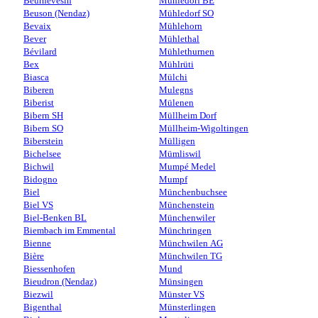
Beurnevésin
Mühledorf BE
Beuson (Nendaz)
Mühledorf SO
Bevaix
Mühlehorn
Bever
Mühlethal
Bévilard
Mühlethurnen
Bex
Mühlrüti
Biasca
Mülchi
Biberen
Mulegns
Biberist
Mülenen
Bibern SH
Müllheim Dorf
Bibern SO
Müllheim-Wigoltingen
Biberstein
Mülligen
Bichelsee
Mümliswil
Bichwil
Mumpé Medel
Bidogno
Mumpf
Biel
Münchenbuchsee
Biel VS
Münchenstein
Biel-Benken BL
Münchenwiler
Biembach im Emmental
Münchringen
Bienne
Münchwilen AG
Bière
Münchwilen TG
Biessenhofen
Mund
Bieudron (Nendaz)
Münsingen
Biezwil
Münster VS
Bigenthal
Münsterlingen