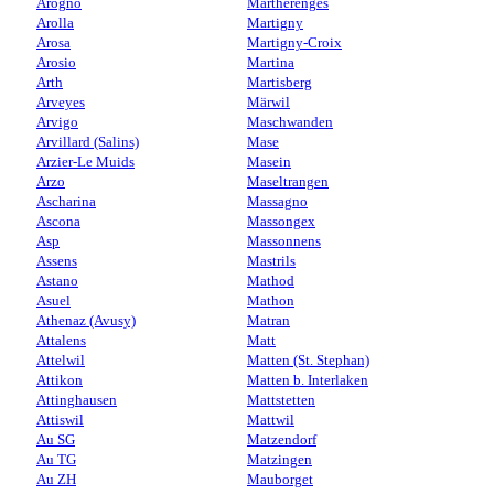
Arogno
Martherenges
Arolla
Martigny
Arosa
Martigny-Croix
Arosio
Martina
Arth
Martisberg
Arveyes
Märwil
Arvigo
Maschwanden
Arvillard (Salins)
Mase
Arzier-Le Muids
Masein
Arzo
Maseltrangen
Ascharina
Massagno
Ascona
Massongex
Asp
Massonnens
Assens
Mastrils
Astano
Mathod
Asuel
Mathon
Athenaz (Avusy)
Matran
Attalens
Matt
Attelwil
Matten (St. Stephan)
Attikon
Matten b. Interlaken
Attinghausen
Mattstetten
Attiswil
Mattwil
Au SG
Matzendorf
Au TG
Matzingen
Au ZH
Mauborget