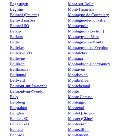
Beggingen
Mont-sur-Rolle
Begnins
Mont-Tramelan
Beinwil (Freiamt)
Montagne-de-Courtelary
Beinwil am See
Montagne-de-Sonvilier
Beinwil SO
Montagnola
Belalp
Montagnon (Leytron)
Belfaux
Montagny-la-Ville
Bellach
Montagny-les-Monts
Bellelay
Montagny-près-Yverdon
Bellerive VD
Montalchez
Bellevue
Montana
Bellikon
Montaubion-Chardonney
Bellinzona
Montavon
Bellmund
Montbovon
Bellwald
Montbrelloz
Belmont-sur-Lausanne
Montcherand
Belmont-sur-Yverdon
Monte
Belp
Monte Carasso
Belpberg
Monteggio
Belprahon
Montenol
Benglen
Montet (Broye)
Benken SG
Montet (Glâne)
Benken ZH
Montévraz
Bennau
Montezillon
Bennwil
Montfaucon