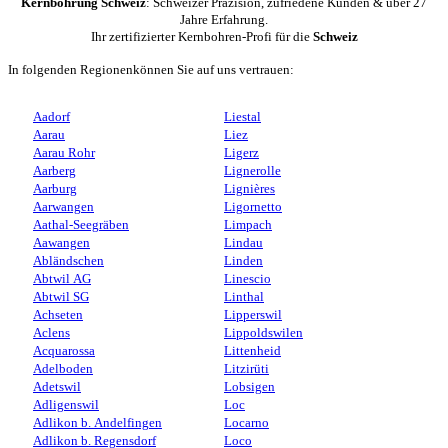
Kernbohrung Schweiz
: Schweizer Präzision, zufriedene Kunden & über 27
Jahre Erfahrung.
Ihr zertifizierter Kernbohren-Profi für die
Schweiz
In folgenden Regionenkönnen Sie auf uns vertrauen:
Aadorf
Liestal
Aarau
Liez
Aarau Rohr
Ligerz
Aarberg
Lignerolle
Aarburg
Lignières
Aarwangen
Ligornetto
Aathal-Seegräben
Limpach
Aawangen
Lindau
Abländschen
Linden
Abtwil AG
Linescio
Abtwil SG
Linthal
Achseten
Lipperswil
Aclens
Lippoldswilen
Acquarossa
Littenheid
Adelboden
Litzirüti
Adetswil
Lobsigen
Adligenswil
Loc
Adlikon b. Andelfingen
Locarno
Adlikon b. Regensdorf
Loco