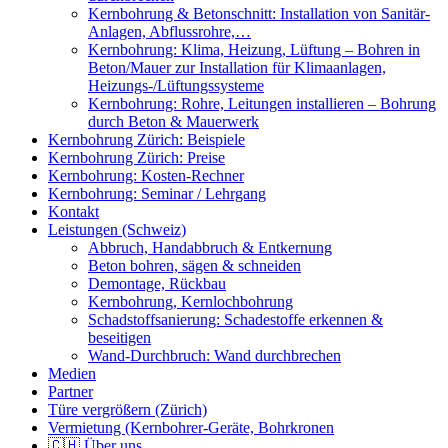
Kernbohrung & Betonschnitt: Installation von Sanitär-
Anlagen, Abflussrohre,…
Kernbohrung: Klima, Heizung, Lüftung – Bohren in
Beton/Mauer zur Installation für Klimaanlagen,
Heizungs-/Lüftungssysteme
Kernbohrung: Rohre, Leitungen installieren – Bohrung
durch Beton & Mauerwerk
Kernbohrung Zürich: Beispiele
Kernbohrung Zürich: Preise
Kernbohrung: Kosten-Rechner
Kernbohrung: Seminar / Lehrgang
Kontakt
Leistungen (Schweiz)
Abbruch, Handabbruch & Entkernung
Beton bohren, sägen & schneiden
Demontage, Rückbau
Kernbohrung, Kernlochbohrung
Schadstoffsanierung: Schadestoffe erkennen &
beseitigen
Wand-Durchbruch: Wand durchbrechen
Medien
Partner
Türe vergrößern (Zürich)
Vermietung (Kernbohrer-Geräte, Bohrkronen
🇨🇭 Über uns