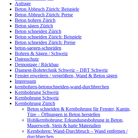
Anfrage
Beton Abbruch Zürich: Beispiele
Beton Abbruch Zürich: Preise
Beton bohren Zürich
Beton sägen Zürich
Beton schneiden Zürich
Beton schneiden Zürich: Beispiele
Beton schneiden Zürich: Preise
beton-saegen-schneiden
Bohren & Sägen / Schweiz
Datenschutz
Demontage / Rückbau
Diament-Bohrtechnik Schweiz – DBT Schweiz
Fenster erweitern / vergrößern, Wand & Beton sägen
Impressum
kernbohren-betonschneiden-wand-durchbrechen
Kernbohrung Schweiz
Kernbohrung Schweiz
Kernbohrung Zürich
Beton schneiden & Kernbohrung für Fenster, Kamin,
Türe – Öffnungen in Beton herstellen
Hohlkernbohrung: Erkundungsbohrung in Beton,
Mauerwerk, Stein & harte Materialien
Kernbohren: Wand-Durchbruch – Wand entfernen /
durchbrechen