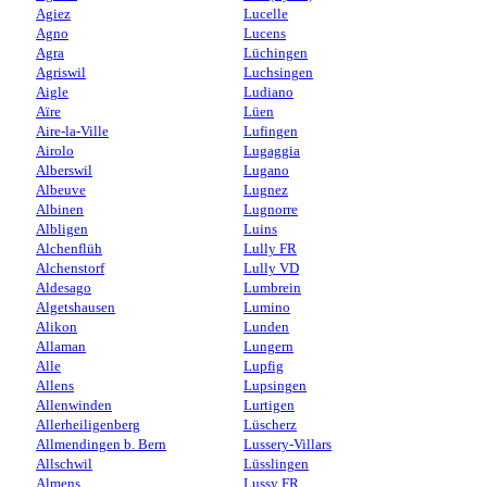
Agiez
Lucelle
Agno
Lucens
Agra
Lüchingen
Agriswil
Luchsingen
Aigle
Ludiano
Aïre
Lüen
Aire-la-Ville
Lufingen
Airolo
Lugaggia
Alberswil
Lugano
Albeuve
Lugnez
Albinen
Lugnorre
Albligen
Luins
Alchenflüh
Lully FR
Alchenstorf
Lully VD
Aldesago
Lumbrein
Algetshausen
Lumino
Alikon
Lunden
Allaman
Lungern
Alle
Lupfig
Allens
Lupsingen
Allenwinden
Lurtigen
Allerheiligenberg
Lüscherz
Allmendingen b. Bern
Lussery-Villars
Allschwil
Lüsslingen
Almens
Lussy FR