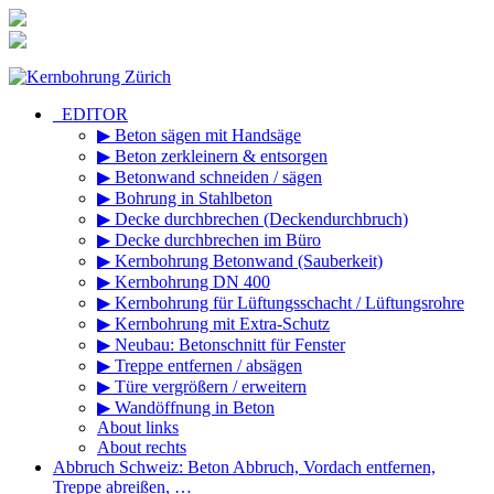
Zum
Inhalt
springen
_EDITOR
▶ Beton sägen mit Handsäge
▶ Beton zerkleinern & entsorgen
▶ Betonwand schneiden / sägen
▶ Bohrung in Stahlbeton
▶ Decke durchbrechen (Deckendurchbruch)
▶ Decke durchbrechen im Büro
▶ Kernbohrung Betonwand (Sauberkeit)
▶ Kernbohrung DN 400
▶ Kernbohrung für Lüftungsschacht / Lüftungsrohre
▶ Kernbohrung mit Extra-Schutz
▶ Neubau: Betonschnitt für Fenster
▶ Treppe entfernen / absägen
▶ Türe vergrößern / erweitern
▶ Wandöffnung in Beton
About links
About rechts
Abbruch Schweiz: Beton Abbruch, Vordach entfernen,
Treppe abreißen, …