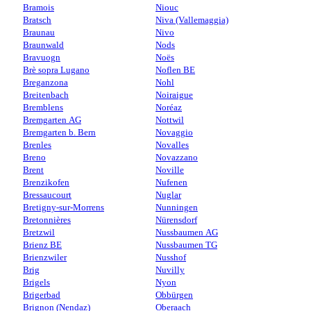
Bramois
Niouc
Bratsch
Niva (Vallemaggia)
Braunau
Nivo
Braunwald
Nods
Bravuogn
Noës
Brè sopra Lugano
Noflen BE
Breganzona
Nohl
Breitenbach
Noiraigue
Bremblens
Noréaz
Bremgarten AG
Nottwil
Bremgarten b. Bern
Novaggio
Brenles
Novalles
Breno
Novazzano
Brent
Noville
Brenzikofen
Nufenen
Bressaucourt
Nuglar
Bretigny-sur-Morrens
Nunningen
Bretonnières
Nürensdorf
Bretzwil
Nussbaumen AG
Brienz BE
Nussbaumen TG
Brienzwiler
Nusshof
Brig
Nuvilly
Brigels
Nyon
Brigerbad
Obbürgen
Brignon (Nendaz)
Oberaach