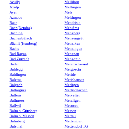
Avully
Mellikon
Axalp
Mellingen
Ayer
Mels
Azmoos
Meltingen
Baar
Mendrisio
Baar (Nendaz)
Ménières
Bäch SZ
Menzberg
Bachenbülach
Menzengrüt
Bächli (Hemberg)
Menziken
Bachs
Menzingen
Bad Ragaz
Menznau
Bad Zurzach
Menzonio
Baden
Merenschwand
Baldegg
Mergoscia
Baldingen
Meride
Balerna
Merishausen
Balgach
Merligen
Ballaigues
Merlischachen
Ballens
Mervelier
Ballmoos
Merzligen
Ballwil
Mesocco
Balm b. Günsberg
Messen
Balm b. Messen
Mettau
Balmberg
Mettembert
Balsthal
Mettendorf TG