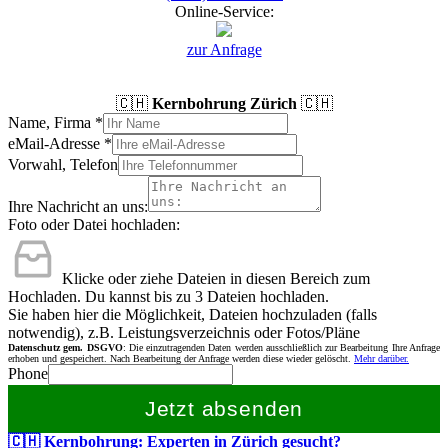
Online-Service:
zur Anfrage
🇨🇭
Kernbohrung Zürich
🇨🇭
Name, Firma
*
eMail-Adresse
*
Vorwahl, Telefon
Ihre Nachricht an uns:
Foto oder Datei hochladen:
Klicke oder ziehe Dateien in diesen Bereich zum
Hochladen.
Du kannst bis zu 3 Dateien hochladen.
Sie haben hier die Möglichkeit, Dateien hochzuladen (falls
notwendig), z.B. Leistungsverzeichnis oder Fotos/Pläne
Datenschutz gem. DSGVO
: Die einzutragenden Daten werden ausschließlich zur Bearbeitung Ihre Anfrage
erhoben und gespeichert. Nach Bearbeitung der Anfrage werden diese wieder gelöscht.
Mehr darüber.
Phone
Jetzt absenden
🇨🇭 Kernbohrung: Experten in Zürich gesucht?