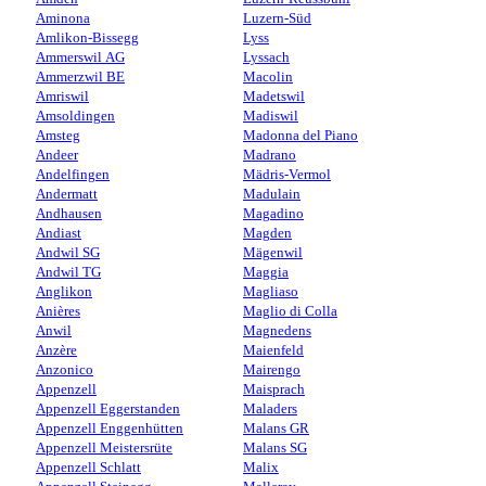
Aminona
Luzern-Süd
Amlikon-Bissegg
Lyss
Ammerswil AG
Lyssach
Ammerzwil BE
Macolin
Amriswil
Madetswil
Amsoldingen
Madiswil
Amsteg
Madonna del Piano
Andeer
Madrano
Andelfingen
Mädris-Vermol
Andermatt
Madulain
Andhausen
Magadino
Andiast
Magden
Andwil SG
Mägenwil
Andwil TG
Maggia
Anglikon
Magliaso
Anières
Maglio di Colla
Anwil
Magnedens
Anzère
Maienfeld
Anzonico
Mairengo
Appenzell
Maisprach
Appenzell Eggerstanden
Maladers
Appenzell Enggenhütten
Malans GR
Appenzell Meistersrüte
Malans SG
Appenzell Schlatt
Malix