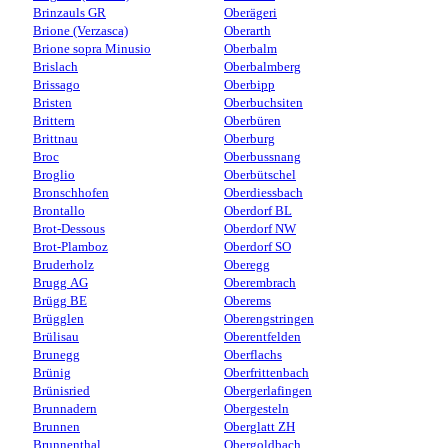
Brinzauls GR
Oberägeri
Brione (Verzasca)
Oberarth
Brione sopra Minusio
Oberbalm
Brislach
Oberbalmberg
Brissago
Oberbipp
Bristen
Oberbuchsiten
Brittern
Oberbüren
Brittnau
Oberburg
Broc
Oberbussnang
Broglio
Oberbütschel
Bronschhofen
Oberdiessbach
Brontallo
Oberdorf BL
Brot-Dessous
Oberdorf NW
Brot-Plamboz
Oberdorf SO
Bruderholz
Oberegg
Brugg AG
Oberembrach
Brügg BE
Oberems
Brügglen
Oberengstringen
Brülisau
Oberentfelden
Brunegg
Oberflachs
Brünig
Oberfrittenbach
Brünisried
Obergerlafingen
Brunnadern
Obergesteln
Brunnen
Oberglatt ZH
Brunnenthal
Obergoldbach