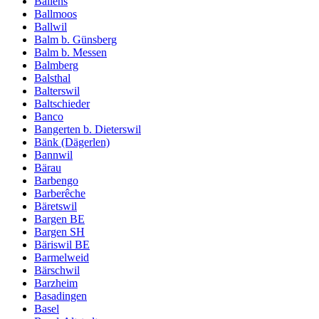
Ballens
Ballmoos
Ballwil
Balm b. Günsberg
Balm b. Messen
Balmberg
Balsthal
Balterswil
Baltschieder
Banco
Bangerten b. Dieterswil
Bänk (Dägerlen)
Bannwil
Bärau
Barbengo
Barberêche
Bäretswil
Bargen BE
Bargen SH
Bäriswil BE
Barmelweid
Bärschwil
Barzheim
Basadingen
Basel