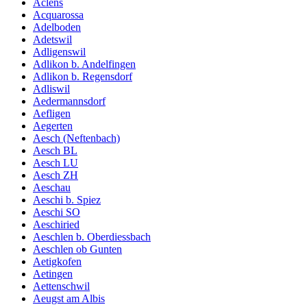
Aclens
Acquarossa
Adelboden
Adetswil
Adligenswil
Adlikon b. Andelfingen
Adlikon b. Regensdorf
Adliswil
Aedermannsdorf
Aefligen
Aegerten
Aesch (Neftenbach)
Aesch BL
Aesch LU
Aesch ZH
Aeschau
Aeschi b. Spiez
Aeschi SO
Aeschiried
Aeschlen b. Oberdiessbach
Aeschlen ob Gunten
Aetigkofen
Aetingen
Aettenschwil
Aeugst am Albis