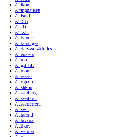
Attikon
Attinghausen
Attiswil
Au SG
Au TG
Au ZH
Aubonne
Auboranges
Auddes-sur-Riddes
Auenstein
Augio
Augst BL
Aumont
Auressio
Aurigeno
Auslikon
Ausserberg
Ausserbinn
Ausserferrera
Auswil
Autafond
Autavaux
Autigny
Auvernier
Auw