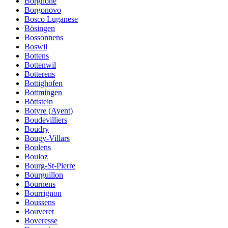
Borgnone
Borgonovo
Bosco Luganese
Bösingen
Bossonnens
Boswil
Bottens
Bottenwil
Botterens
Bottighofen
Bottmingen
Böttstein
Botyre (Ayent)
Boudevilliers
Boudry
Bougy-Villars
Boulens
Bouloz
Bourg-St-Pierre
Bourguillon
Bournens
Bourrignon
Boussens
Bouveret
Boveresse