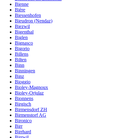
Bienne
Bière
Biessenhofen
Bieudron (Nendaz)
Biezwil
Bigenthal
Biglen
Bignasco
Bigorio
Billens
Bilten
Binn
Binningen
Binz
Bioggio
Bioley-Magnoux
Bioley-Orjulaz
Bionnens
Birgisch
Birmensdorf ZH
Birmenstorf AG
Bironico
Birr
Birrhard
Birrwil