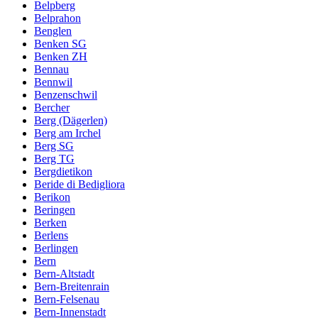
Belpberg
Belprahon
Benglen
Benken SG
Benken ZH
Bennau
Bennwil
Benzenschwil
Bercher
Berg (Dägerlen)
Berg am Irchel
Berg SG
Berg TG
Bergdietikon
Beride di Bedigliora
Berikon
Beringen
Berken
Berlens
Berlingen
Bern
Bern-Altstadt
Bern-Breitenrain
Bern-Felsenau
Bern-Innenstadt