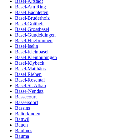
Basel-Altstadt
Basel-Am Ring
Basel-Bachletten
Basel-Bruderholz
Basel-Gotthelf
Basel-Grossbasel
Basel-Gundeldingen
Basel-Hirzbrunnen
Basel-Iselin
Basel-Kleinbasel
Basel-Kleinhüningen
Basel-Klybeck
Basel-Matthäus
Basel-Riehen
Basel-Rosental
Basel-St. Alban
Basse-Nendaz
Bassecourt
Bassersdorf
Bassins
Bätterkinden
Bättwil
Bauen
Baulmes
Bauma