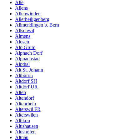
Alle
Allens
Allenwinden
Allerheiligenberg
Allmendingen b. Bern
Allschwil
Almens
Alosen
Alp Grüm
Alpnach Dorf
Alpnachstad
Alpthal
Alt St. Johann
Altbüron
Altdorf SH
Altdorf UR
Alten
Altendorf
Altenrhein
Alterswil FR
Alterswilen
Altikon
Altishausen
Altishofen
Altnau