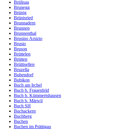
Brülisau
Brunegg
Brünig
Brünisried
Brunnadern
Brunnen
Brunnenthal
Brusino Arsizio
Brusio
Bruson
Brüttelen
Brütten
Brüttisellen
Bruzella
Bubendorf
Bubikon
Buch am Irchel
Buch b. Frauenfeld
Buch b. Kümmertshausen
Buch b. Märwil
Buch SH
Buchackern
Buchberg
Buchen
Buchen im Prättigau