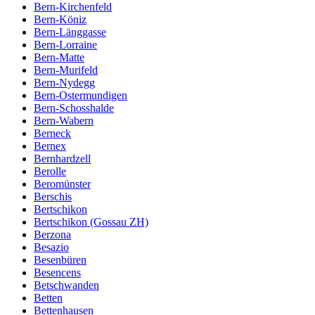
Bern-Kirchenfeld
Bern-Köniz
Bern-Länggasse
Bern-Lorraine
Bern-Matte
Bern-Murifeld
Bern-Nydegg
Bern-Ostermundigen
Bern-Schosshalde
Bern-Wabern
Berneck
Bernex
Bernhardzell
Berolle
Beromünster
Berschis
Bertschikon
Bertschikon (Gossau ZH)
Berzona
Besazio
Besenbüren
Besencens
Betschwanden
Betten
Bettenhausen