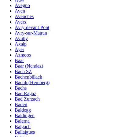
Avegno
Aven
Avenches
Avers
Avry-devant-Pont
Avry-sur-Matran
Avully
Axalp
Ayer
Azmoos
Baar
Baar (Nendaz)
Bäch SZ
Bachenbülach
Bächli (Hemberg)
Bachs
Bad Ragaz
Bad Zurzach
Baden
Baldegg
Baldingen
Balerna
Balgach
Ballaigues