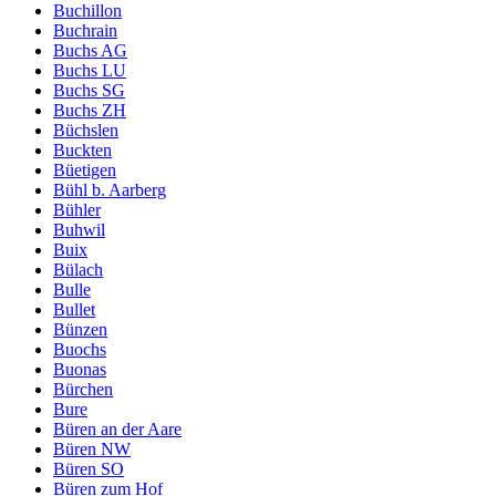
Buchillon
Buchrain
Buchs AG
Buchs LU
Buchs SG
Buchs ZH
Büchslen
Buckten
Büetigen
Bühl b. Aarberg
Bühler
Buhwil
Buix
Bülach
Bulle
Bullet
Bünzen
Buochs
Buonas
Bürchen
Bure
Büren an der Aare
Büren NW
Büren SO
Büren zum Hof