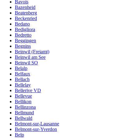
Bavois
Bazenheid
Beatenberg
Beckenried
Bedano
Bedigliora
Bedretto
Beggingen
Begnins
Beinwil (Freiamt)
Beinwil am See
Beinwil SO
Belalp
Belfaux
Bellach
Bellelay
Bellerive VD
Bellevue
Bellikon
Bellinzona
Bellmund
Bellwald
Belmont-sur-Lausanne
Belmont-sur-Yverdon
Belp