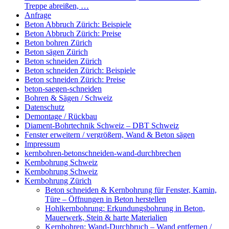
Treppe abreißen, …
Anfrage
Beton Abbruch Zürich: Beispiele
Beton Abbruch Zürich: Preise
Beton bohren Zürich
Beton sägen Zürich
Beton schneiden Zürich
Beton schneiden Zürich: Beispiele
Beton schneiden Zürich: Preise
beton-saegen-schneiden
Bohren & Sägen / Schweiz
Datenschutz
Demontage / Rückbau
Diament-Bohrtechnik Schweiz – DBT Schweiz
Fenster erweitern / vergrößern, Wand & Beton sägen
Impressum
kernbohren-betonschneiden-wand-durchbrechen
Kernbohrung Schweiz
Kernbohrung Schweiz
Kernbohrung Zürich
Beton schneiden & Kernbohrung für Fenster, Kamin,
Türe – Öffnungen in Beton herstellen
Hohlkernbohrung: Erkundungsbohrung in Beton,
Mauerwerk, Stein & harte Materialien
Kernbohren: Wand-Durchbruch – Wand entfernen /