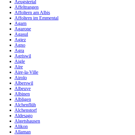
Aeugstertal
Affeltrangen
Affoltern am Albis
Affoltern im Emmental
Agarn
Agarone
Agasul
Agiez
Agno
Agra
Agriswil
Aigle
Aïre
Aire-la-Ville
Airolo
Alberswil
Albeuve
Albinen
Albligen
Alchenflüh
Alchenstorf
Aldesago
Algetshausen
Alikon
Allaman