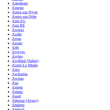
Arlesheim
Arnegg
Arnex-sur-Nyon
Arnex-sur-Orbe
Arni AG
Arni BE
Arogno
Arolla
Arosa
Arosio
Arth
Arveyes
Arvigo
Arvillard (Salins)
Arzier-Le Muids
Arzo
Ascharina
Ascona
Asp
Assens
Astano
Asuel
Athenaz (Avusy)
Attalens
Attelwil