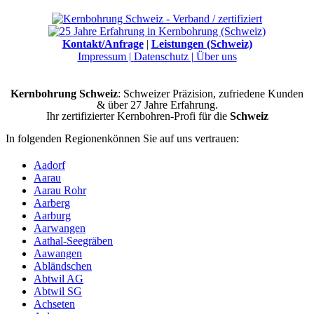
Kontakt/Anfrage
|
Leistungen (Schweiz)
Impressum |
Datenschutz |
Über uns
Kernbohrung Schweiz
: Schweizer Präzision, zufriedene Kunden
& über 27 Jahre Erfahrung.
Ihr zertifizierter Kernbohren-Profi für die
Schweiz
In folgenden Regionenkönnen Sie auf uns vertrauen:
Aadorf
Aarau
Aarau Rohr
Aarberg
Aarburg
Aarwangen
Aathal-Seegräben
Aawangen
Abländschen
Abtwil AG
Abtwil SG
Achseten