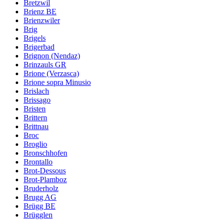
Bretzwil
Brienz BE
Brienzwiler
Brig
Brigels
Brigerbad
Brignon (Nendaz)
Brinzauls GR
Brione (Verzasca)
Brione sopra Minusio
Brislach
Brissago
Bristen
Brittern
Brittnau
Broc
Broglio
Bronschhofen
Brontallo
Brot-Dessous
Brot-Plamboz
Bruderholz
Brugg AG
Brügg BE
Brügglen