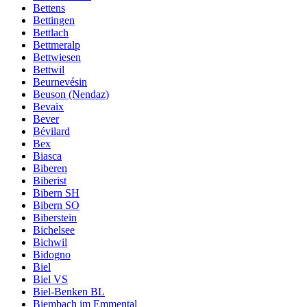
Bettens
Bettingen
Bettlach
Bettmeralp
Bettwiesen
Bettwil
Beurnevésin
Beuson (Nendaz)
Bevaix
Bever
Bévilard
Bex
Biasca
Biberen
Biberist
Bibern SH
Bibern SO
Biberstein
Bichelsee
Bichwil
Bidogno
Biel
Biel VS
Biel-Benken BL
Biembach im Emmental