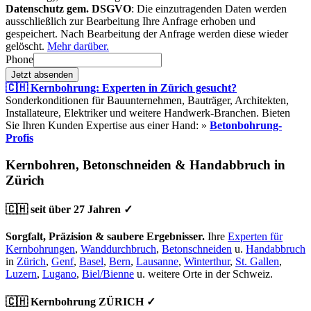
Datenschutz gem. DSGVO
: Die einzutragenden Daten werden
ausschließlich zur Bearbeitung Ihre Anfrage erhoben und
gespeichert. Nach Bearbeitung der Anfrage werden diese wieder
gelöscht.
Mehr darüber.
Phone
Jetzt absenden
🇨🇭 Kernbohrung: Experten in Zürich gesucht?
Sonderkonditionen für Bauunternehmen, Bauträger, Architekten,
Installateure, Elektriker und weitere Handwerk-Branchen. Bieten
Sie Ihren Kunden Expertise aus einer Hand: »
Betonbohrung-
Profis
Kernbohren, Betonschneiden & Handabbruch in
Zürich
🇨🇭 seit über 27 Jahren ✓
Sorgfalt, Präzision & saubere Ergebnisser.
Ihre
Experten für
Kernbohrungen
,
Wanddurchbruch
,
Betonschneiden
u.
Handabbruch
in
Zürich
,
Genf
,
Basel
,
Bern
,
Lausanne
,
Winterthur
,
St. Gallen
,
Luzern
,
Lugano
,
Biel/Bienne
u. weitere Orte in der Schweiz.
🇨🇭 Kernbohrung ZÜRICH ✓