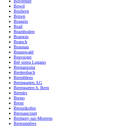
Bovernier
Bowil
Bözberg
Bözen
Braggio
Brail
Bramboden
Bramois
Bratsch
Braunau
Braunwald
Bravuogn
Brè sopra Lugano
Breganzona
Breitenbach
Bremblens
Bremgarten AG
Bremgarten b. Bern
Brenles
Breno
Brent
Brenzikofen
Bressaucourt
Bretigny-sur-Morrens
Bretonnières