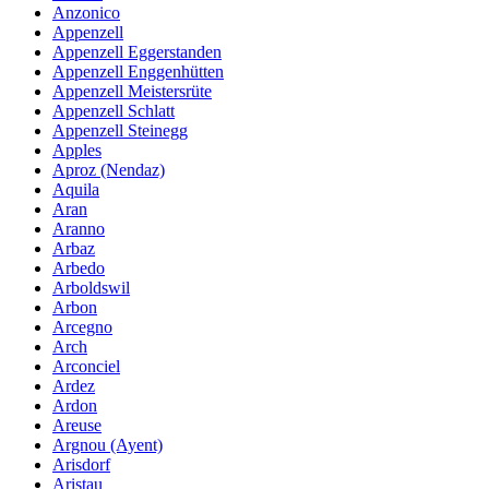
Anzonico
Appenzell
Appenzell Eggerstanden
Appenzell Enggenhütten
Appenzell Meistersrüte
Appenzell Schlatt
Appenzell Steinegg
Apples
Aproz (Nendaz)
Aquila
Aran
Aranno
Arbaz
Arbedo
Arboldswil
Arbon
Arcegno
Arch
Arconciel
Ardez
Ardon
Areuse
Argnou (Ayent)
Arisdorf
Aristau