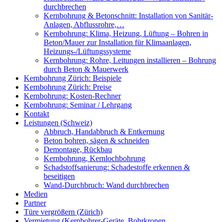
durchbrechen
Kernbohrung & Betonschnitt: Installation von Sanitär-
Anlagen, Abflussrohre,…
Kernbohrung: Klima, Heizung, Lüftung – Bohren in
Beton/Mauer zur Installation für Klimaanlagen,
Heizungs-/Lüftungssysteme
Kernbohrung: Rohre, Leitungen installieren – Bohrung
durch Beton & Mauerwerk
Kernbohrung Zürich: Beispiele
Kernbohrung Zürich: Preise
Kernbohrung: Kosten-Rechner
Kernbohrung: Seminar / Lehrgang
Kontakt
Leistungen (Schweiz)
Abbruch, Handabbruch & Entkernung
Beton bohren, sägen & schneiden
Demontage, Rückbau
Kernbohrung, Kernlochbohrung
Schadstoffsanierung: Schadestoffe erkennen &
beseitigen
Wand-Durchbruch: Wand durchbrechen
Medien
Partner
Türe vergrößern (Zürich)
Vermietung (Kernbohrer-Geräte, Bohrkronen