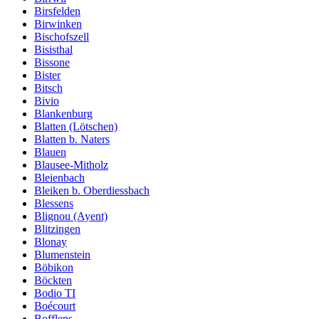
Birsfelden
Birwinken
Bischofszell
Bisisthal
Bissone
Bister
Bitsch
Bivio
Blankenburg
Blatten (Lötschen)
Blatten b. Naters
Blauen
Blausee-Mitholz
Bleienbach
Bleiken b. Oberdiessbach
Blessens
Blignou (Ayent)
Blitzingen
Blonay
Blumenstein
Böbikon
Böckten
Bodio TI
Boécourt
Bofflens