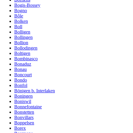
Bogis-Bossey
Bogno
Bôle
Bolken
Boll
Bolligen
Bollingen
Bollion
Bollodingen
Boltigen
Bombinasco
Bonaduz
Bonau
Boncourt
Bondo
Bonfol
Bönigen b. Interlaken
Boningen
Boniswil
Bonnefontaine
Bonstetten
Bonvillars
Boppelsen
Borex