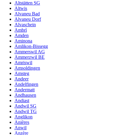
Altstätten SG
Altwis
Alvaneu Bad
Alvaneu Dorf
Alvaschein
Ambrì
Amden
Aminona
Amlikon-Bissegg
Ammerswil AG
Ammerzwil BE
Amriswil
Amsoldingen
Amsteg
Andeer
Andelfingen
Andermatt
Andhausen
Andiast
Andwil SG
Andwil TG
Anglikon
Anières
Anwil
Anzère