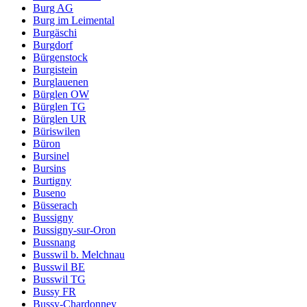
Burg AG
Burg im Leimental
Burgäschi
Burgdorf
Bürgenstock
Burgistein
Burglauenen
Bürglen OW
Bürglen TG
Bürglen UR
Büriswilen
Büron
Bursinel
Bursins
Burtigny
Buseno
Büsserach
Bussigny
Bussigny-sur-Oron
Bussnang
Busswil b. Melchnau
Busswil BE
Busswil TG
Bussy FR
Bussy-Chardonney