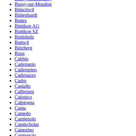
Bussy-sur-Moudon
Bütschwil
Büttenhardt
Buttes
Büttikon AG
Buttikon SZ
Buttisholz
Buttwil
Bützberg
Buus
Cabbio
Cademario
Cadempino
Cadenazzo
Cadro
Cagiallo
Calfreisen
Calonico
Calpiogna
Cama
Camedo
Camignolo
Camischolas
Camorino
Campascio