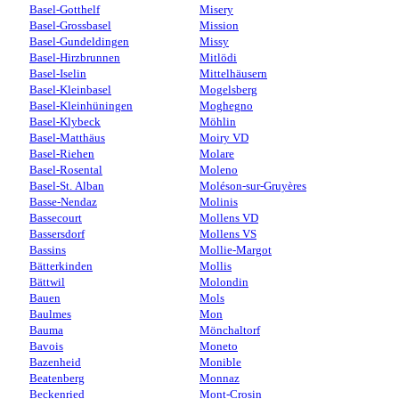
Basel-Gotthelf
Misery
Basel-Grossbasel
Mission
Basel-Gundeldingen
Missy
Basel-Hirzbrunnen
Mitlödi
Basel-Iselin
Mittelhäusern
Basel-Kleinbasel
Mogelsberg
Basel-Kleinhüningen
Moghegno
Basel-Klybeck
Möhlin
Basel-Matthäus
Moiry VD
Basel-Riehen
Molare
Basel-Rosental
Moleno
Basel-St. Alban
Moléson-sur-Gruyères
Basse-Nendaz
Molinis
Bassecourt
Mollens VD
Bassersdorf
Mollens VS
Bassins
Mollie-Margot
Bätterkinden
Mollis
Bättwil
Molondin
Bauen
Mols
Baulmes
Mon
Bauma
Mönchaltorf
Bavois
Moneto
Bazenheid
Monible
Beatenberg
Monnaz
Beckenried
Mont-Crosin