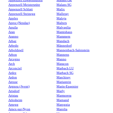
Appenzell Enggenhütten
Malans GR
Appenzell Meistersrüte
Malans SG
Appenzell Schlatt
Malix
Appenzell Steinegg
Malleray
Apples
Maloja
Aproz (Nendaz)
Malters
Aquila
Malvaglia
Aran
Mamishaus
Aranno
Mammern
Arbaz
Mandach
Arbedo
Männedorf
Arboldswil
Mannenbach-Salenstein
Arbon
Mannens
Arcegno
Manno
Arch
Maracon
Arconciel
Marbach LU
Ardez
Marbach SG
Ardon
Marchissy
Areuse
Mariastein
Argnou (Ayent)
Marin-Epagnier
Arisdorf
Marly
Aristau
Marmorera
Arlesheim
Marnand
Arnegg
Maroggia
Arnex-sur-Nyon
Marolta