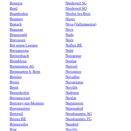
Braggio
Niederwil SG
Brail
Niederwil SO
Bramboden
Nierlet-les-Bois
Bramois
Niouc
Bratsch
Niva (Vallemaggia)
Braunau
Nivo
Braunwald
Nods
Bravuogn
Noës
Brè sopra Lugano
Noflen BE
Breganzona
Nohl
Breitenbach
Noiraigue
Bremblens
Noréaz
Bremgarten AG
Nottwil
Bremgarten b. Bern
Novaggio
Brenles
Novalles
Breno
Novazzano
Brent
Noville
Brenzikofen
Nufenen
Bressaucourt
Nuglar
Bretigny-sur-Morrens
Nunningen
Bretonnières
Nürensdorf
Bretzwil
Nussbaumen AG
Brienz BE
Nussbaumen TG
Brienzwiler
Nusshof
Brig
Nuvilly