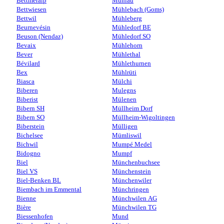
Bettmeralp
Mühlau
Bettwiesen
Mühlebach (Goms)
Bettwil
Mühleberg
Beurnevésin
Mühledorf BE
Beuson (Nendaz)
Mühledorf SO
Bevaix
Mühlehorn
Bever
Mühlethal
Bévilard
Mühlethurnen
Bex
Mühlrüti
Biasca
Mülchi
Biberen
Mulegns
Biberist
Mülenen
Bibern SH
Müllheim Dorf
Bibern SO
Müllheim-Wigoltingen
Biberstein
Mülligen
Bichelsee
Mümliswil
Bichwil
Mumpé Medel
Bidogno
Mumpf
Biel
Münchenbuchsee
Biel VS
Münchenstein
Biel-Benken BL
Münchenwiler
Biembach im Emmental
Münchringen
Bienne
Münchwilen AG
Bière
Münchwilen TG
Biessenhofen
Mund