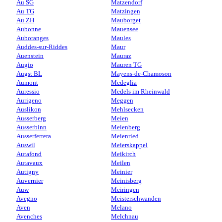
Au SG
Matzendorf
Au TG
Matzingen
Au ZH
Mauborget
Aubonne
Mauensee
Auboranges
Maules
Auddes-sur-Riddes
Maur
Auenstein
Mauraz
Augio
Mauren TG
Augst BL
Mayens-de-Chamoson
Aumont
Medeglia
Auressio
Medels im Rheinwald
Aurigeno
Meggen
Auslikon
Mehlsecken
Ausserberg
Meien
Ausserbinn
Meienberg
Ausserferrera
Meienried
Auswil
Meierskappel
Autafond
Meikirch
Autavaux
Meilen
Autigny
Meinier
Auvernier
Meinisberg
Auw
Meiringen
Avegno
Meisterschwanden
Aven
Melano
Avenches
Melchnau