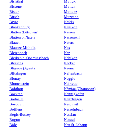
Bisisthal
Mutrux
Bissone
Mutten
Bister
Muttenz
Bitsch
Muzzano
Bivio
Näfels
Blankenburg
Nänikon
Blatten (Lötschen)
Nassen
Blatten b. Naters
Nassenwil
Blauen
Naters
Blausee-Mitholz
Nax
Bleienbach
Naz
Bleiken b. Oberdiessbach
Nebikon
Blessens
Necker
Blignou (Ayent)
Neerach
Blitzingen
Neftenbach
Blonay
Neggio
Blumenstein
Neirivue
Böbikon
Némiaz (Chamoson)
Böckten
Nennigkofen
Bodio TI
Nenzlingen
Boécourt
Neschwil
Bofflens
Nesselnbach
Bogis-Bossey
Nesslau
Bogno
Netstal
Bôle
Neu St. Johann