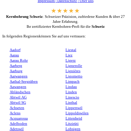
Impressum |
Datenschutz |
Über uns
Kernbohrung Schweiz
: Schweizer Präzision, zufriedene Kunden & über 27
Jahre Erfahrung.
Ihr zertifizierter Kernbohren-Profi für die
Schweiz
In folgenden Regionenkönnen Sie auf uns vertrauen:
Aadorf
Liestal
Aarau
Liez
Aarau Rohr
Ligerz
Aarberg
Lignerolle
Aarburg
Lignières
Aarwangen
Ligornetto
Aathal-Seegräben
Limpach
Aawangen
Lindau
Abländschen
Linden
Abtwil AG
Linescio
Abtwil SG
Linthal
Achseten
Lipperswil
Aclens
Lippoldswilen
Acquarossa
Littenheid
Adelboden
Litzirüti
Adetswil
Lobsigen