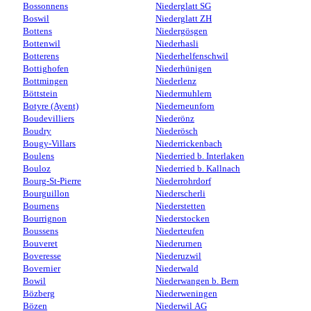
Bossonnens
Niederglatt SG
Boswil
Niederglatt ZH
Bottens
Niedergösgen
Bottenwil
Niederhasli
Botterens
Niederhelfenschwil
Bottighofen
Niederhünigen
Bottmingen
Niederlenz
Böttstein
Niedermuhlern
Botyre (Ayent)
Niederneunforn
Boudevilliers
Niederönz
Boudry
Niederösch
Bougy-Villars
Niederrickenbach
Boulens
Niederried b. Interlaken
Bouloz
Niederried b. Kallnach
Bourg-St-Pierre
Niederrohrdorf
Bourguillon
Niederscherli
Bournens
Niederstetten
Bourrignon
Niederstocken
Boussens
Niederteufen
Bouveret
Niederurnen
Boveresse
Niederuzwil
Bovernier
Niederwald
Bowil
Niederwangen b. Bern
Bözberg
Niederweningen
Bözen
Niederwil AG