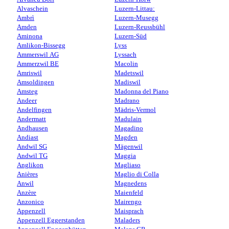
Alvaschein
Luzern-Littau:
Ambrì
Luzern-Musegg
Amden
Luzern-Reussbühl
Aminona
Luzern-Süd
Amlikon-Bissegg
Lyss
Ammerswil AG
Lyssach
Ammerzwil BE
Macolin
Amriswil
Madetswil
Amsoldingen
Madiswil
Amsteg
Madonna del Piano
Andeer
Madrano
Andelfingen
Mädris-Vermol
Andermatt
Madulain
Andhausen
Magadino
Andiast
Magden
Andwil SG
Mägenwil
Andwil TG
Maggia
Anglikon
Magliaso
Anières
Maglio di Colla
Anwil
Magnedens
Anzère
Maienfeld
Anzonico
Mairengo
Appenzell
Maisprach
Appenzell Eggerstanden
Maladers