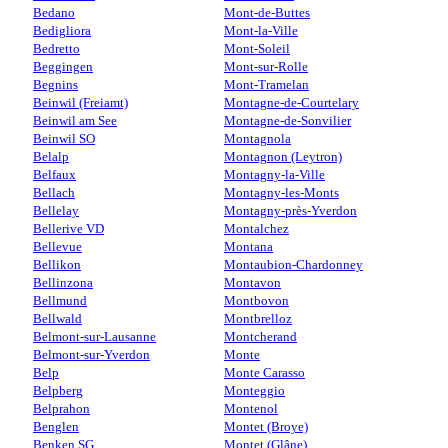
Bedano
Mont-de-Buttes
Bedigliora
Mont-la-Ville
Bedretto
Mont-Soleil
Beggingen
Mont-sur-Rolle
Begnins
Mont-Tramelan
Beinwil (Freiamt)
Montagne-de-Courtelary
Beinwil am See
Montagne-de-Sonvilier
Beinwil SO
Montagnola
Belalp
Montagnon (Leytron)
Belfaux
Montagny-la-Ville
Bellach
Montagny-les-Monts
Bellelay
Montagny-près-Yverdon
Bellerive VD
Montalchez
Bellevue
Montana
Bellikon
Montaubion-Chardonney
Bellinzona
Montavon
Bellmund
Montbovon
Bellwald
Montbrelloz
Belmont-sur-Lausanne
Montcherand
Belmont-sur-Yverdon
Monte
Belp
Monte Carasso
Belpberg
Monteggio
Belprahon
Montenol
Benglen
Montet (Broye)
Benken SG
Montet (Glâne)