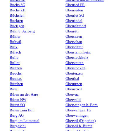
Buchs SG
Oberried FR
Buchs ZH
Oberrieden
Büchslen
Oberriet SG
Buckten
Oberrindal
Büetigen
Oberrohrdorf
Bühl b. Aarberg
Oberrüti
Bühler
Obersaxen
Buhwil
Oberschan
Buix
Oberschrot
Bülach
Oberstammheim
Bulle
Obersteckholz
Bullet
Oberstetten
Bünzen
Oberstocken
Buochs
Oberterzen
Buonas
Oberthal
Bürchen
Oberurnen
Bure
Oberuzwil
Büren an der Aare
Obervaz
Büren NW
Oberwald
Büren SO
Oberwangen b. Bern
Büren zum Hof
Oberwangen TG
Burg AG
Oberweningen
Burg im Leimental
Oberwil (Dägerlen)
Burgäschi
Oberwil b. Büren