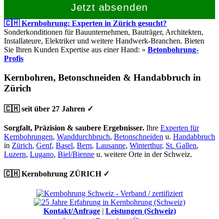
Jetzt absenden
🇨🇭 Kernbohrung: Experten in Zürich gesucht?
Sonderkonditionen für Bauunternehmen, Bauträger, Architekten,
Installateure, Elektriker und weitere Handwerk-Branchen. Bieten
Sie Ihren Kunden Expertise aus einer Hand: »
Betonbohrung-
Profis
Kernbohren, Betonschneiden & Handabbruch in
Zürich
🇨🇭 seit über 27 Jahren ✓
Sorgfalt, Präzision & saubere Ergebnisser.
Ihre
Experten für
Kernbohrungen
,
Wanddurchbruch
,
Betonschneiden
u.
Handabbruch
in
Zürich
,
Genf
,
Basel
,
Bern
,
Lausanne
,
Winterthur
,
St. Gallen
,
Luzern
,
Lugano
,
Biel/Bienne
u. weitere Orte in der Schweiz.
🇨🇭 Kernbohrung ZÜRICH ✓
Kontakt/Anfrage
|
Leistungen (Schweiz)