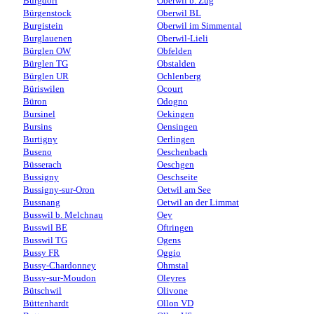
Burgdorf
Oberwil b. Zug
Bürgenstock
Oberwil BL
Burgistein
Oberwil im Simmental
Burglauenen
Oberwil-Lieli
Bürglen OW
Obfelden
Bürglen TG
Obstalden
Bürglen UR
Ochlenberg
Büriswilen
Ocourt
Büron
Odogno
Bursinel
Oekingen
Bursins
Oensingen
Burtigny
Oerlingen
Buseno
Oeschenbach
Büsserach
Oeschgen
Bussigny
Oeschseite
Bussigny-sur-Oron
Oetwil am See
Bussnang
Oetwil an der Limmat
Busswil b. Melchnau
Oey
Busswil BE
Oftringen
Busswil TG
Ogens
Bussy FR
Oggio
Bussy-Chardonney
Ohmstal
Bussy-sur-Moudon
Oleyres
Bütschwil
Olivone
Büttenhardt
Ollon VD