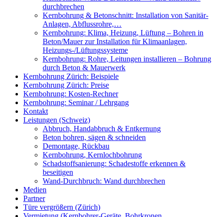
durchbrechen
Kernbohrung & Betonschnitt: Installation von Sanitär-
Anlagen, Abflussrohre,…
Kernbohrung: Klima, Heizung, Lüftung – Bohren in
Beton/Mauer zur Installation für Klimaanlagen,
Heizungs-/Lüftungssysteme
Kernbohrung: Rohre, Leitungen installieren – Bohrung
durch Beton & Mauerwerk
Kernbohrung Zürich: Beispiele
Kernbohrung Zürich: Preise
Kernbohrung: Kosten-Rechner
Kernbohrung: Seminar / Lehrgang
Kontakt
Leistungen (Schweiz)
Abbruch, Handabbruch & Entkernung
Beton bohren, sägen & schneiden
Demontage, Rückbau
Kernbohrung, Kernlochbohrung
Schadstoffsanierung: Schadestoffe erkennen &
beseitigen
Wand-Durchbruch: Wand durchbrechen
Medien
Partner
Türe vergrößern (Zürich)
Vermietung (Kernbohrer-Geräte, Bohrkronen