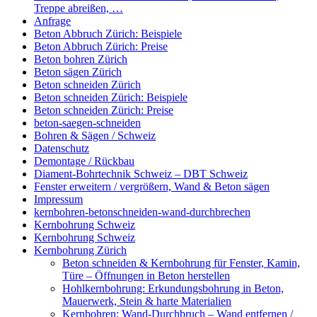
Treppe abreißen, …
Anfrage
Beton Abbruch Zürich: Beispiele
Beton Abbruch Zürich: Preise
Beton bohren Zürich
Beton sägen Zürich
Beton schneiden Zürich
Beton schneiden Zürich: Beispiele
Beton schneiden Zürich: Preise
beton-saegen-schneiden
Bohren & Sägen / Schweiz
Datenschutz
Demontage / Rückbau
Diament-Bohrtechnik Schweiz – DBT Schweiz
Fenster erweitern / vergrößern, Wand & Beton sägen
Impressum
kernbohren-betonschneiden-wand-durchbrechen
Kernbohrung Schweiz
Kernbohrung Schweiz
Kernbohrung Zürich
Beton schneiden & Kernbohrung für Fenster, Kamin,
Türe – Öffnungen in Beton herstellen
Hohlkernbohrung: Erkundungsbohrung in Beton,
Mauerwerk, Stein & harte Materialien
Kernbohren: Wand-Durchbruch – Wand entfernen /