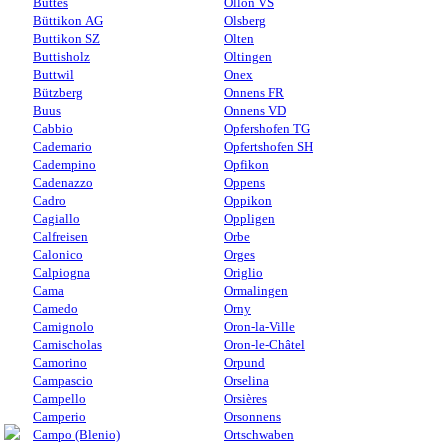
Buttes
Ollon VS
Büttikon AG
Olsberg
Buttikon SZ
Olten
Buttisholz
Oltingen
Buttwil
Onex
Bützberg
Onnens FR
Buus
Onnens VD
Cabbio
Opfershofen TG
Cademario
Opfertshofen SH
Cadempino
Opfikon
Cadenazzo
Oppens
Cadro
Oppikon
Cagiallo
Oppligen
Calfreisen
Orbe
Calonico
Orges
Calpiogna
Origlio
Cama
Ormalingen
Camedo
Orny
Camignolo
Oron-la-Ville
Camischolas
Oron-le-Châtel
Camorino
Orpund
Campascio
Orselina
Campello
Orsières
Camperio
Orsonnens
Campo (Blenio)
Ortschwaben