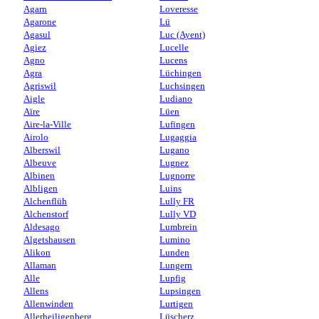
Agarn
Loveresse
Agarone
Lü
Agasul
Luc (Ayent)
Agiez
Lucelle
Agno
Lucens
Agra
Lüchingen
Agriswil
Luchsingen
Aigle
Ludiano
Aïre
Lüen
Aire-la-Ville
Lufingen
Airolo
Lugaggia
Alberswil
Lugano
Albeuve
Lugnez
Albinen
Lugnorre
Albligen
Luins
Alchenflüh
Lully FR
Alchenstorf
Lully VD
Aldesago
Lumbrein
Algetshausen
Lumino
Alikon
Lunden
Allaman
Lungern
Alle
Lupfig
Allens
Lupsingen
Allenwinden
Lurtigen
Allerheiligenberg
Lüscherz