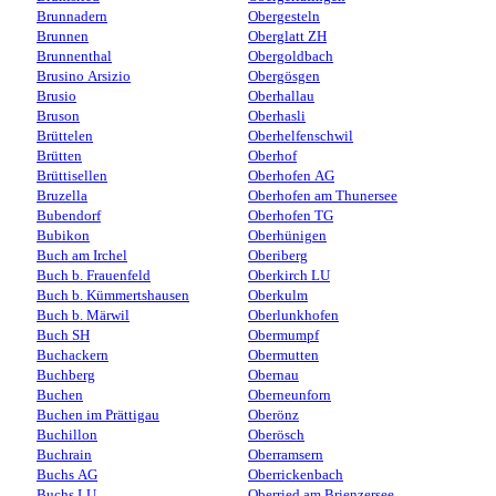
Brunnadern
Obergesteln
Brunnen
Oberglatt ZH
Brunnenthal
Obergoldbach
Brusino Arsizio
Obergösgen
Brusio
Oberhallau
Bruson
Oberhasli
Brüttelen
Oberhelfenschwil
Brütten
Oberhof
Brüttisellen
Oberhofen AG
Bruzella
Oberhofen am Thunersee
Bubendorf
Oberhofen TG
Bubikon
Oberhünigen
Buch am Irchel
Oberiberg
Buch b. Frauenfeld
Oberkirch LU
Buch b. Kümmertshausen
Oberkulm
Buch b. Märwil
Oberlunkhofen
Buch SH
Obermumpf
Buchackern
Obermutten
Buchberg
Obernau
Buchen
Oberneunforn
Buchen im Prättigau
Oberönz
Buchillon
Oberösch
Buchrain
Oberramsern
Buchs AG
Oberrickenbach
Buchs LU
Oberried am Brienzersee