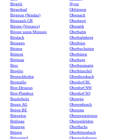
Brigels
Nyon
Brigerbad
Obbürgen
Brignon (Nendaz)
Oberaach
Brinzauls GR
Oberägeri
Brione (Verzasca)
Oberarth
Brione sopra Minusio
Oberbalm
Brislach
Oberbalmberg
Brissago
Oberbipp
Bristen
Oberbuchsiten
Brittern
Oberbüren
Brittnau
Oberburg
Broc
Oberbussnang
Broglio
Oberbütschel
Bronschhofen
Oberdiessbach
Brontallo
Oberdorf BL
Brot-Dessous
Oberdorf NW
Brot-Plamboz
Oberdorf SO
Bruderholz
Oberegg
Brugg AG
Oberembrach
Brügg BE
Oberems
Brügglen
Oberengstringen
Brülisau
Oberentfelden
Brunegg
Oberflachs
Brünig
Oberfrittenbach
Brünisried
Obergerlafingen