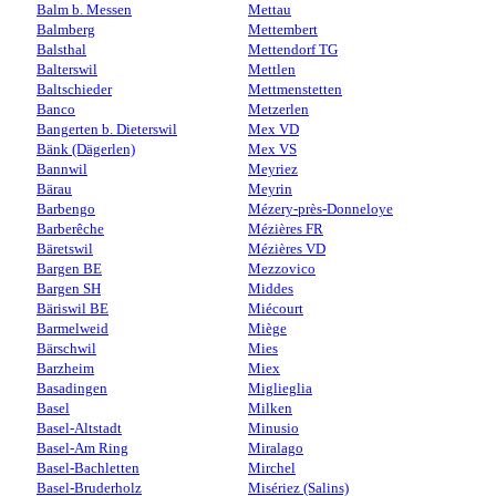
Balm b. Messen
Mettau
Balmberg
Mettembert
Balsthal
Mettendorf TG
Balterswil
Mettlen
Baltschieder
Mettmenstetten
Banco
Metzerlen
Bangerten b. Dieterswil
Mex VD
Bänk (Dägerlen)
Mex VS
Bannwil
Meyriez
Bärau
Meyrin
Barbengo
Mézery-près-Donneloye
Barberêche
Mézières FR
Bäretswil
Mézières VD
Bargen BE
Mezzovico
Bargen SH
Middes
Bäriswil BE
Miécourt
Barmelweid
Miège
Bärschwil
Mies
Barzheim
Miex
Basadingen
Miglieglia
Basel
Milken
Basel-Altstadt
Minusio
Basel-Am Ring
Miralago
Basel-Bachletten
Mirchel
Basel-Bruderholz
Misériez (Salins)