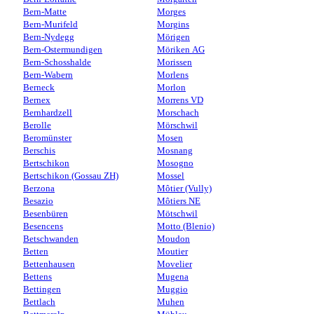
Bern-Matte
Morges
Bern-Murifeld
Morgins
Bern-Nydegg
Mörigen
Bern-Ostermundigen
Möriken AG
Bern-Schosshalde
Morissen
Bern-Wabern
Morlens
Berneck
Morlon
Bernex
Morrens VD
Bernhardzell
Morschach
Berolle
Mörschwil
Beromünster
Mosen
Berschis
Mosnang
Bertschikon
Mosogno
Bertschikon (Gossau ZH)
Mossel
Berzona
Môtier (Vully)
Besazio
Môtiers NE
Besenbüren
Mötschwil
Besencens
Motto (Blenio)
Betschwanden
Moudon
Betten
Moutier
Bettenhausen
Movelier
Bettens
Mugena
Bettingen
Muggio
Bettlach
Muhen