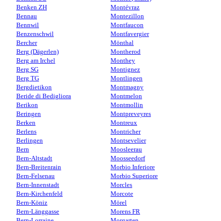
Benken ZH
Montévraz
Bennau
Montezillon
Bennwil
Montfaucon
Benzenschwil
Montfavergier
Bercher
Mönthal
Berg (Dägerlen)
Montherod
Berg am Irchel
Monthey
Berg SG
Montignez
Berg TG
Montlingen
Bergdietikon
Montmagny
Beride di Bedigliora
Montmelon
Berikon
Montmollin
Beringen
Montpreveyres
Berken
Montreux
Berlens
Montricher
Berlingen
Montsevelier
Bern
Moosleerau
Bern-Altstadt
Moosseedorf
Bern-Breitenrain
Morbio Inferiore
Bern-Felsenau
Morbio Superiore
Bern-Innenstadt
Morcles
Bern-Kirchenfeld
Morcote
Bern-Köniz
Mörel
Bern-Länggasse
Morens FR
Bern-Lorraine
Morgarten