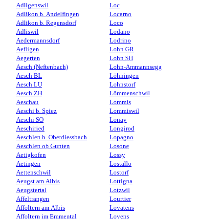
Adligenswil
Loc
Adlikon b. Andelfingen
Locarno
Adlikon b. Regensdorf
Loco
Adliswil
Lodano
Aedermannsdorf
Lodrino
Aefligen
Lohn GR
Aegerten
Lohn SH
Aesch (Neftenbach)
Lohn-Ammannsegg
Aesch BL
Löhningen
Aesch LU
Lohnstorf
Aesch ZH
Lömmenschwil
Aeschau
Lommis
Aeschi b. Spiez
Lommiswil
Aeschi SO
Lonay
Aeschiried
Longirod
Aeschlen b. Oberdiessbach
Lopagno
Aeschlen ob Gunten
Losone
Aetigkofen
Lossy
Aetingen
Lostallo
Aettenschwil
Lostorf
Aeugst am Albis
Lottigna
Aeugstertal
Lotzwil
Affeltrangen
Lourtier
Affoltern am Albis
Lovatens
Affoltern im Emmental
Lovens