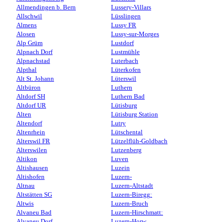
Allmendingen b. Bern
Lussery-Villars
Allschwil
Lüsslingen
Almens
Lussy FR
Alosen
Lussy-sur-Morges
Alp Grüm
Lustdorf
Alpnach Dorf
Lustmühle
Alpnachstad
Luterbach
Alpthal
Lüterkofen
Alt St. Johann
Lüterswil
Altbüron
Luthern
Altdorf SH
Luthern Bad
Altdorf UR
Lütisburg
Alten
Lütisburg Station
Altendorf
Lutry
Altenrhein
Lütschental
Alterswil FR
Lützelflüh-Goldbach
Alterswilen
Lutzenberg
Altikon
Luven
Altishausen
Luzein
Altishofen
Luzern-
Altnau
Luzern-Altstadt
Altstätten SG
Luzern-Biregg:
Altwis
Luzern-Bruch
Alvaneu Bad
Luzern-Hirschmatt:
Alvaneu Dorf
Luzern-Horw