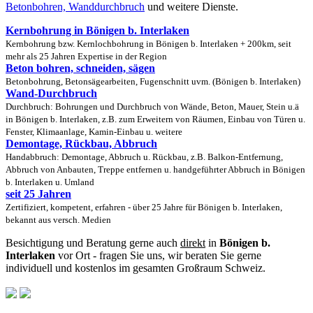
Betonbohren, Wanddurchbruch
und weitere Dienste.
Kernbohrung in Bönigen b. Interlaken
Kernbohrung bzw. Kernlochbohrung in Bönigen b. Interlaken + 200km, seit
mehr als 25 Jahren Expertise in der Region
Beton bohren, schneiden, sägen
Betonbohrung, Betonsägearbeiten, Fugenschnitt uvm. (Bönigen b. Interlaken)
Wand-Durchbruch
Durchbruch: Bohrungen und Durchbruch von Wände, Beton, Mauer, Stein u.ä
in Bönigen b. Interlaken, z.B. zum Erweitern von Räumen, Einbau von Türen u.
Fenster, Klimaanlage, Kamin-Einbau u. weitere
Demontage, Rückbau, Abbruch
Handabbruch: Demontage, Abbruch u. Rückbau, z.B. Balkon-Entfernung,
Abbruch von Anbauten, Treppe entfernen u. handgeführter Abbruch in Bönigen
b. Interlaken u. Umland
seit 25 Jahren
Zertifiziert, kompetent, erfahren - über 25 Jahre für Bönigen b. Interlaken,
bekannt aus versch. Medien
Besichtigung und Beratung gerne auch
direkt
in
Bönigen b.
Interlaken
vor Ort - fragen Sie uns, wir beraten Sie gerne
individuell und kostenlos im gesamten Großraum Schweiz.