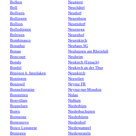
Bolken
Neuägeri
Boll
Neuchâtel
Bolligen
Neudorf
Bollingen
Neuenburg
Bollion
Neuendorf
Bollodingen
Neuenegg
Boltigen
Neuenhof
Bombinasco
Neuenkirch
Bonaduz
Neuhaus SG
Bonau
Neuhausen am Rheinfall
Boncourt
Neuheim
Bondo
Neukirch (Egnach)
Bonfol
Neukirch an der Thur
Bönigen b. Interlaken
Neunkirch
Boningen
Neuwilen
Boniswil
Neyruz FR
Bonnefontaine
Neyruz-sur-Moudon
Bonstetten
Nidau
Bonvillars
Nidfurn
Boppelsen
Niederbipp
Borex
Niederbuchsiten
Borgnone
Niederbüren
Borgonovo
Niederdorf
Bosco Luganese
Niedergampel
Bösingen
Niedergesteln