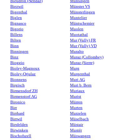
Bieudron (Nendaz)
Münsingen
Biezwil
Münster VS
Bigenthal
Münsterlingen
Biglen
Muntelier
Bignasco
Müntschemier
Bigorio
Muolen
Billens
Muotathal
Bilten
Mur (Vully) FR
Binn
Mur (Vully) VD
Binningen
Muralto
Binz
Muraz (Collombey)
Bioggio
Muraz (Sierre)
Bioley-Magnoux
Murg
Bioley-Orjulaz
Murgenthal
Bionnens
Muri AG
Birgisch
Muri b. Bern
Birmensdorf ZH
Muriaux
Birmenstorf AG
Murist
Bironico
Mürren
Birr
Murten
Birrhard
Murzelen
Birrwil
Müselbach
Birsfelden
Müstair
Birwinken
Mustér
Bischofszell
Müswangen