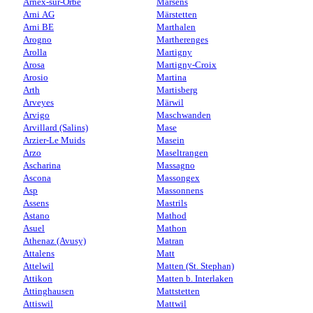
Arnex-sur-Orbe
Marsens
Arni AG
Märstetten
Arni BE
Marthalen
Arogno
Martherenges
Arolla
Martigny
Arosa
Martigny-Croix
Arosio
Martina
Arth
Martisberg
Arveyes
Märwil
Arvigo
Maschwanden
Arvillard (Salins)
Mase
Arzier-Le Muids
Masein
Arzo
Maseltrangen
Ascharina
Massagno
Ascona
Massongex
Asp
Massonnens
Assens
Mastrils
Astano
Mathod
Asuel
Mathon
Athenaz (Avusy)
Matran
Attalens
Matt
Attelwil
Matten (St. Stephan)
Attikon
Matten b. Interlaken
Attinghausen
Mattstetten
Attiswil
Mattwil