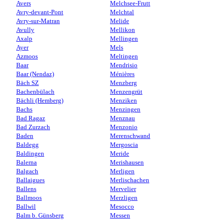
Avers
Melchsee-Frutt
Avry-devant-Pont
Melchtal
Avry-sur-Matran
Melide
Avully
Mellikon
Axalp
Mellingen
Ayer
Mels
Azmoos
Meltingen
Baar
Mendrisio
Baar (Nendaz)
Ménières
Bäch SZ
Menzberg
Bachenbülach
Menzengrüt
Bächli (Hemberg)
Menziken
Bachs
Menzingen
Bad Ragaz
Menznau
Bad Zurzach
Menzonio
Baden
Merenschwand
Baldegg
Mergoscia
Baldingen
Meride
Balerna
Merishausen
Balgach
Merligen
Ballaigues
Merlischachen
Ballens
Mervelier
Ballmoos
Merzligen
Ballwil
Mesocco
Balm b. Günsberg
Messen