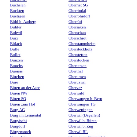
Büchslen
Oberriet SG
Buckten
Oberrindal
Büetigen
Oberrohrdorf
Bühl b. Aarberg
Oberrüti
Bühler
Obersaxen
Buhwil
Oberschan
Buix
Oberschrot
Bülach
Oberstammheim
Bulle
Obersteckholz
Bullet
Oberstetten
Bünzen
Oberstocken
Buochs
Oberterzen
Buonas
Oberthal
Bürchen
Oberurnen
Bure
Oberuzwil
Büren an der Aare
Obervaz
Büren NW
Oberwald
Büren SO
Oberwangen b. Bern
Büren zum Hof
Oberwangen TG
Burg AG
Oberweningen
Burg im Leimental
Oberwil (Dägerlen)
Burgäschi
Oberwil b. Büren
Burgdorf
Oberwil b. Zug
Bürgenstock
Oberwil BL