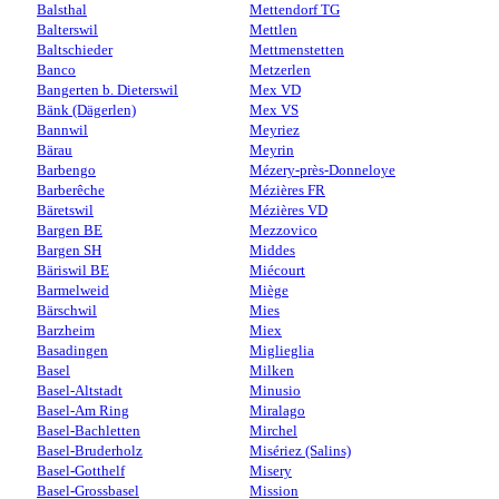
Balsthal
Mettendorf TG
Balterswil
Mettlen
Baltschieder
Mettmenstetten
Banco
Metzerlen
Bangerten b. Dieterswil
Mex VD
Bänk (Dägerlen)
Mex VS
Bannwil
Meyriez
Bärau
Meyrin
Barbengo
Mézery-près-Donneloye
Barberêche
Mézières FR
Bäretswil
Mézières VD
Bargen BE
Mezzovico
Bargen SH
Middes
Bäriswil BE
Miécourt
Barmelweid
Miège
Bärschwil
Mies
Barzheim
Miex
Basadingen
Miglieglia
Basel
Milken
Basel-Altstadt
Minusio
Basel-Am Ring
Miralago
Basel-Bachletten
Mirchel
Basel-Bruderholz
Misériez (Salins)
Basel-Gotthelf
Misery
Basel-Grossbasel
Mission