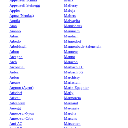
Appenzell Schlatt
Malix
Appenzell Steinegg
Malleray
Apples
Maloja
Aproz (Nendaz)
Malters
Aquila
Malvaglia
Aran
Mamishaus
Aranno
Mammern
Arbaz
Mandach
Arbedo
Männedorf
Arboldswil
Mannenbach-Salenstein
Arbon
Mannens
Arcegno
Manno
Arch
Maracon
Arconciel
Marbach LU
Ardez
Marbach SG
Ardon
Marchissy
Areuse
Mariastein
Argnou (Ayent)
Marin-Epagnier
Arisdorf
Marly
Aristau
Marmorera
Arlesheim
Marnand
Arnegg
Maroggia
Arnex-sur-Nyon
Marolta
Arnex-sur-Orbe
Marsens
Arni AG
Märstetten