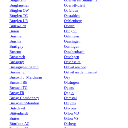
Burgistein
Oberwil im Simmental
Burglauenen
Oberwil-Lieli
Bürglen OW
Obfelden
Bürglen TG
Obstalden
Bürglen UR
Ochlenberg
Büriswilen
Ocourt
Büron
Odogno
Bursinel
Oekingen
Bursins
Oensingen
Burtigny
Oerlingen
Buseno
Oeschenbach
Büsserach
Oeschgen
Bussigny
Oeschseite
Bussigny-sur-Oron
Oetwil am See
Bussnang
Oetwil an der Limmat
Busswil b. Melchnau
Oey
Busswil BE
Oftringen
Busswil TG
Ogens
Bussy FR
Oggio
Bussy-Chardonney
Ohmstal
Bussy-sur-Moudon
Oleyres
Bütschwil
Olivone
Büttenhardt
Ollon VD
Buttes
Ollon VS
Büttikon AG
Olsberg