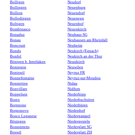
Bolligen
Neudorf
Bollingen
Neuenburg
Bollion
Neuendorf
Bollodingen
Neuenegg
Boltigen
Neuenhof
Bombinasco
Neuenkirch
Bonaduz
Neuhaus SG
Bonau
Neuhausen am Rheinfall
Boncourt
Neuheim
Bondo
Neukirch (Egnach)
Bonfol
Neukirch an der Thur
Bönigen b. Interlaken
Neunkirch
Boningen
Neuwilen
Boniswil
Neyruz FR
Bonnefontaine
Neyruz-sur-Moudon
Bonstetten
Nidau
Bonvillars
Nidfurn
Boppelsen
Niederbipp
Borex
Niederbuchsiten
Borgnone
Niederbüren
Borgonovo
Niederdorf
Bosco Luganese
Niedergampel
Bösingen
Niedergesteln
Bossonnens
Niederglatt SG
Boswil
Niederglatt ZH