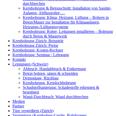
durchbrechen
Kernbohrung & Betonschnitt: Installation von Sanitär-
Anlagen, Abflussrohre,…
Kernbohrung: Klima, Heizung, Lüftung – Bohren in
Beton/Mauer zur Installation für Klimaanlagen,
Heizungs-/Lüftungssysteme
Kernbohrung: Rohre, Leitungen installieren – Bohrung
durch Beton & Mauerwerk
Kernbohrung Zürich: Beispiele
Kernbohrung Zürich: Preise
Kernbohrung: Kosten-Rechner
Kernbohrung: Seminar / Lehrgang
Kontakt
Leistungen (Schweiz)
Abbruch, Handabbruch & Entkernung
Beton bohren, sägen & schneiden
Demontage, Rückbau
Kernbohrung, Kernlochbohrung
Schadstoffsanierung: Schadestoffe erkennen &
beseitigen
Wand-Durchbruch: Wand durchbrechen
Medien
Partner
Türe vergrößern (Zürich)
Vermietung (Kernbohrer-Geräte, Bohrkronen