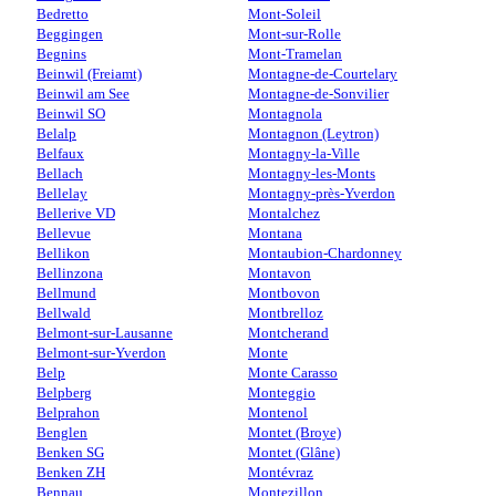
Bedretto
Mont-Soleil
Beggingen
Mont-sur-Rolle
Begnins
Mont-Tramelan
Beinwil (Freiamt)
Montagne-de-Courtelary
Beinwil am See
Montagne-de-Sonvilier
Beinwil SO
Montagnola
Belalp
Montagnon (Leytron)
Belfaux
Montagny-la-Ville
Bellach
Montagny-les-Monts
Bellelay
Montagny-près-Yverdon
Bellerive VD
Montalchez
Bellevue
Montana
Bellikon
Montaubion-Chardonney
Bellinzona
Montavon
Bellmund
Montbovon
Bellwald
Montbrelloz
Belmont-sur-Lausanne
Montcherand
Belmont-sur-Yverdon
Monte
Belp
Monte Carasso
Belpberg
Monteggio
Belprahon
Montenol
Benglen
Montet (Broye)
Benken SG
Montet (Glâne)
Benken ZH
Montévraz
Bennau
Montezillon