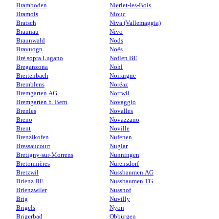
Bramboden
Nierlet-les-Bois
Bramois
Niouc
Bratsch
Niva (Vallemaggia)
Braunau
Nivo
Braunwald
Nods
Bravuogn
Noës
Brè sopra Lugano
Noflen BE
Breganzona
Nohl
Breitenbach
Noiraigue
Bremblens
Noréaz
Bremgarten AG
Nottwil
Bremgarten b. Bern
Novaggio
Brenles
Novalles
Breno
Novazzano
Brent
Noville
Brenzikofen
Nufenen
Bressaucourt
Nuglar
Bretigny-sur-Morrens
Nunningen
Bretonnières
Nürensdorf
Bretzwil
Nussbaumen AG
Brienz BE
Nussbaumen TG
Brienzwiler
Nusshof
Brig
Nuvilly
Brigels
Nyon
Brigerbad
Obbürgen