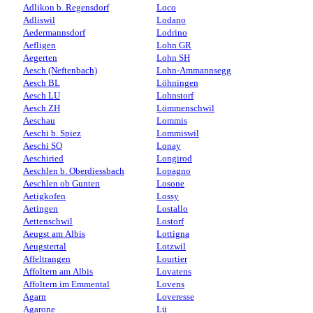
Adlikon b. Regensdorf
Loco
Adliswil
Lodano
Aedermannsdorf
Lodrino
Aefligen
Lohn GR
Aegerten
Lohn SH
Aesch (Neftenbach)
Lohn-Ammannsegg
Aesch BL
Löhningen
Aesch LU
Lohnstorf
Aesch ZH
Lömmenschwil
Aeschau
Lommis
Aeschi b. Spiez
Lommiswil
Aeschi SO
Lonay
Aeschiried
Longirod
Aeschlen b. Oberdiessbach
Lopagno
Aeschlen ob Gunten
Losone
Aetigkofen
Lossy
Aetingen
Lostallo
Aettenschwil
Lostorf
Aeugst am Albis
Lottigna
Aeugstertal
Lotzwil
Affeltrangen
Lourtier
Affoltern am Albis
Lovatens
Affoltern im Emmental
Lovens
Agarn
Loveresse
Agarone
Lü