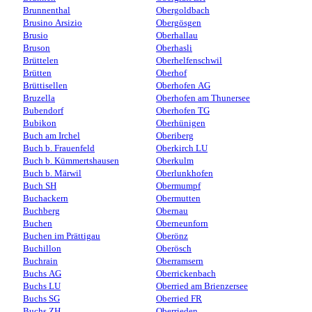
Brunnenthal
Obergoldbach
Brusino Arsizio
Obergösgen
Brusio
Oberhallau
Bruson
Oberhasli
Brüttelen
Oberhelfenschwil
Brütten
Oberhof
Brüttisellen
Oberhofen AG
Bruzella
Oberhofen am Thunersee
Bubendorf
Oberhofen TG
Bubikon
Oberhünigen
Buch am Irchel
Oberiberg
Buch b. Frauenfeld
Oberkirch LU
Buch b. Kümmertshausen
Oberkulm
Buch b. Märwil
Oberlunkhofen
Buch SH
Obermumpf
Buchackern
Obermutten
Buchberg
Obernau
Buchen
Oberneunforn
Buchen im Prättigau
Oberönz
Buchillon
Oberösch
Buchrain
Oberramsern
Buchs AG
Oberrickenbach
Buchs LU
Oberried am Brienzersee
Buchs SG
Oberried FR
Buchs ZH
Oberrieden