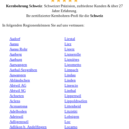
Kernbohrung Schweiz
: Schweizer Präzision, zufriedene Kunden & über 27
Jahre Erfahrung.
Ihr zertifizierter Kernbohren-Profi für die
Schweiz
In folgenden Regionenkönnen Sie auf uns vertrauen:
Aadorf
Liestal
Aarau
Liez
Aarau Rohr
Ligerz
Aarberg
Lignerolle
Aarburg
Lignières
Aarwangen
Ligornetto
Aathal-Seegräben
Limpach
Aawangen
Lindau
Abländschen
Linden
Abtwil AG
Linescio
Abtwil SG
Linthal
Achseten
Lipperswil
Aclens
Lippoldswilen
Acquarossa
Littenheid
Adelboden
Litzirüti
Adetswil
Lobsigen
Adligenswil
Loc
Adlikon b. Andelfingen
Locarno