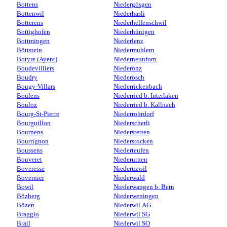
Bottens
Niedergösgen
Bottenwil
Niederhasli
Botterens
Niederhelfenschwil
Bottighofen
Niederhünigen
Bottmingen
Niederlenz
Böttstein
Niedermuhlern
Botyre (Ayent)
Niederneunforn
Boudevilliers
Niederönz
Boudry
Niederösch
Bougy-Villars
Niederrickenbach
Boulens
Niederried b. Interlaken
Bouloz
Niederried b. Kallnach
Bourg-St-Pierre
Niederrohrdorf
Bourguillon
Niederscherli
Bournens
Niederstetten
Bourrignon
Niederstocken
Boussens
Niederteufen
Bouveret
Niederurnen
Boveresse
Niederuzwil
Bovernier
Niederwald
Bowil
Niederwangen b. Bern
Bözberg
Niederweningen
Bözen
Niederwil AG
Braggio
Niederwil SG
Brail
Niederwil SO