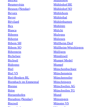
Bettwil
Mühleberg
Beurnevésin
Mühledorf BE
Beuson (Nendaz)
Mühledorf SO
Bevaix
Mühlehorn
Bever
Mühlethal
Bévilard
Mühlethurnen
Bex
Mühlrüti
Biasca
Mülchi
Biberen
Mulegns
Biberist
Mülenen
Bibern SH
Müllheim Dorf
Bibern SO
Müllheim-Wigoltingen
Biberstein
Mülligen
Bichelsee
Mümliswil
Bichwil
Mumpé Medel
Bidogno
Mumpf
Biel
Münchenbuchsee
Biel VS
Münchenstein
Biel-Benken BL
Münchenwiler
Biembach im Emmental
Münchringen
Bienne
Münchwilen AG
Bière
Münchwilen TG
Biessenhofen
Mund
Bieudron (Nendaz)
Münsingen
Biezwil
Münster VS