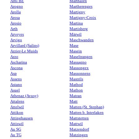
Arni BE
Marthalen
Arogno
Martherenges
Arolla
Martigny
Arosa
Martigny-Croix
Arosio
Martina
Arth
Martisberg
Arveyes
Märwil
Arvigo
Maschwanden
Arvillard (Salins)
Mase
Arzier-Le Muids
Masein
Arzo
Maseltrangen
Ascharina
Massagno
Ascona
Massongex
Asp
Massonnens
Assens
Mastrils
Astano
Mathod
Asuel
Mathon
Athenaz (Avusy)
Matran
Attalens
Matt
Attelwil
Matten (St. Stephan)
Attikon
Matten b. Interlaken
Attinghausen
Mattstetten
Attiswil
Mattwil
Au SG
Matzendorf
Au TG
Matzingen