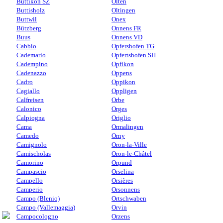
Buttikon SZ
Olten
Buttisholz
Oltingen
Buttwil
Onex
Bützberg
Onnens FR
Buus
Onnens VD
Cabbio
Opfershofen TG
Cademario
Opfertshofen SH
Cadempino
Opfikon
Cadenazzo
Oppens
Cadro
Oppikon
Cagiallo
Oppligen
Calfreisen
Orbe
Calonico
Orges
Calpiogna
Origlio
Cama
Ormalingen
Camedo
Orny
Camignolo
Oron-la-Ville
Camischolas
Oron-le-Châtel
Camorino
Orpund
Campascio
Orselina
Campello
Orsières
Camperio
Orsonnens
Campo (Blenio)
Ortschwaben
Campo (Vallemaggia)
Orvin
Campocologno
Orzens