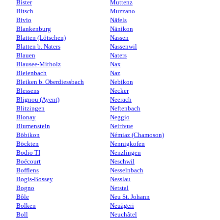
Bister
Muttenz
Bitsch
Muzzano
Bivio
Näfels
Blankenburg
Nänikon
Blatten (Lötschen)
Nassen
Blatten b. Naters
Nassenwil
Blauen
Naters
Blausee-Mitholz
Nax
Bleienbach
Naz
Bleiken b. Oberdiessbach
Nebikon
Blessens
Necker
Blignou (Ayent)
Neerach
Blitzingen
Neftenbach
Blonay
Neggio
Blumenstein
Neirivue
Böbikon
Némiaz (Chamoson)
Böckten
Nennigkofen
Bodio TI
Nenzlingen
Boécourt
Neschwil
Bofflens
Nesselnbach
Bogis-Bossey
Nesslau
Bogno
Netstal
Bôle
Neu St. Johann
Bolken
Neuägeri
Boll
Neuchâtel