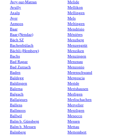
Avry-sur-Matran
Melide
Avully
Mellikon
Axalp
Mellingen
Ayer
Mels
Azmoos
Meltingen
Baar
Mendrisio
Baar (Nendaz)
Ménières
Bäch SZ
Menzberg
Bachenbülach
Menzengrüt
Bächli (Hemberg)
Menziken
Bachs
Menzingen
Bad Ragaz
Menznau
Bad Zurzach
Menzonio
Baden
Merenschwand
Baldegg
Mergoscia
Baldingen
Meride
Balerna
Merishausen
Balgach
Merligen
Ballaigues
Merlischachen
Ballens
Mervelier
Ballmoos
Merzligen
Ballwil
Mesocco
Balm b. Günsberg
Messen
Balm b. Messen
Mettau
Balmberg
Mettembert