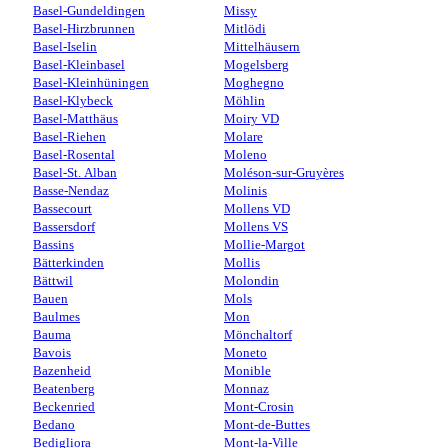
Basel-Gundeldingen
Missy
Basel-Hirzbrunnen
Mitlödi
Basel-Iselin
Mittelhäusern
Basel-Kleinbasel
Mogelsberg
Basel-Kleinhüningen
Moghegno
Basel-Klybeck
Möhlin
Basel-Matthäus
Moiry VD
Basel-Riehen
Molare
Basel-Rosental
Moleno
Basel-St. Alban
Moléson-sur-Gruyères
Basse-Nendaz
Molinis
Bassecourt
Mollens VD
Bassersdorf
Mollens VS
Bassins
Mollie-Margot
Bätterkinden
Mollis
Bättwil
Molondin
Bauen
Mols
Baulmes
Mon
Bauma
Mönchaltorf
Bavois
Moneto
Bazenheid
Monible
Beatenberg
Monnaz
Beckenried
Mont-Crosin
Bedano
Mont-de-Buttes
Bedigliora
Mont-la-Ville