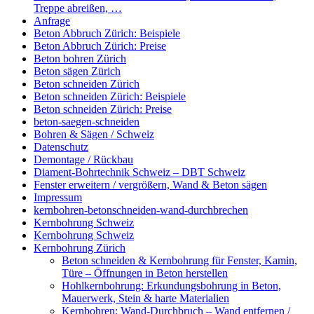
Treppe abreißen, …
Anfrage
Beton Abbruch Zürich: Beispiele
Beton Abbruch Zürich: Preise
Beton bohren Zürich
Beton sägen Zürich
Beton schneiden Zürich
Beton schneiden Zürich: Beispiele
Beton schneiden Zürich: Preise
beton-saegen-schneiden
Bohren & Sägen / Schweiz
Datenschutz
Demontage / Rückbau
Diament-Bohrtechnik Schweiz – DBT Schweiz
Fenster erweitern / vergrößern, Wand & Beton sägen
Impressum
kernbohren-betonschneiden-wand-durchbrechen
Kernbohrung Schweiz
Kernbohrung Schweiz
Kernbohrung Zürich
Beton schneiden & Kernbohrung für Fenster, Kamin,
Türe – Öffnungen in Beton herstellen
Hohlkernbohrung: Erkundungsbohrung in Beton,
Mauerwerk, Stein & harte Materialien
Kernbohren: Wand-Durchbruch – Wand entfernen /