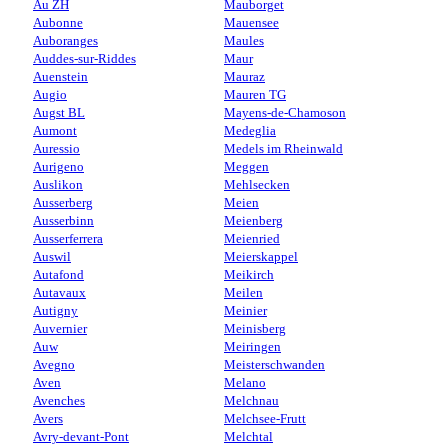
Au ZH
Mauborget
Aubonne
Mauensee
Auboranges
Maules
Auddes-sur-Riddes
Maur
Auenstein
Mauraz
Augio
Mauren TG
Augst BL
Mayens-de-Chamoson
Aumont
Medeglia
Auressio
Medels im Rheinwald
Aurigeno
Meggen
Auslikon
Mehlsecken
Ausserberg
Meien
Ausserbinn
Meienberg
Ausserferrera
Meienried
Auswil
Meierskappel
Autafond
Meikirch
Autavaux
Meilen
Autigny
Meinier
Auvernier
Meinisberg
Auw
Meiringen
Avegno
Meisterschwanden
Aven
Melano
Avenches
Melchnau
Avers
Melchsee-Frutt
Avry-devant-Pont
Melchtal