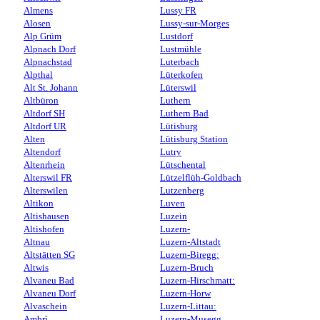
Almens
Lussy FR
Alosen
Lussy-sur-Morges
Alp Grüm
Lustdorf
Alpnach Dorf
Lustmühle
Alpnachstad
Luterbach
Alpthal
Lüterkofen
Alt St. Johann
Lüterswil
Altbüron
Luthern
Altdorf SH
Luthern Bad
Altdorf UR
Lütisburg
Alten
Lütisburg Station
Altendorf
Lutry
Altenrhein
Lütschental
Alterswil FR
Lützelflüh-Goldbach
Alterswilen
Lutzenberg
Altikon
Luven
Altishausen
Luzein
Altishofen
Luzern-
Altnau
Luzern-Altstadt
Altstätten SG
Luzern-Biregg:
Altwis
Luzern-Bruch
Alvaneu Bad
Luzern-Hirschmatt:
Alvaneu Dorf
Luzern-Horw
Alvaschein
Luzern-Littau:
Ambrì
Luzern-Musegg