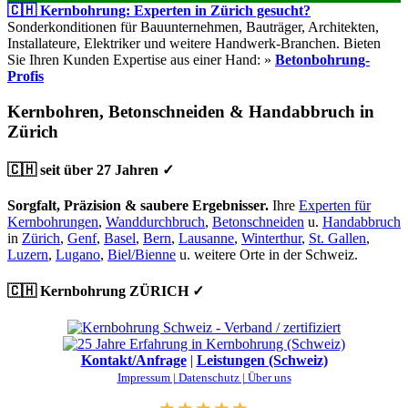
🇨🇭 Kernbohrung: Experten in Zürich gesucht?
Sonderkonditionen für Bauunternehmen, Bauträger, Architekten,
Installateure, Elektriker und weitere Handwerk-Branchen. Bieten
Sie Ihren Kunden Expertise aus einer Hand: »
Betonbohrung-
Profis
Kernbohren, Betonschneiden & Handabbruch in
Zürich
🇨🇭 seit über 27 Jahren ✓
Sorgfalt, Präzision & saubere Ergebnisser.
Ihre
Experten für
Kernbohrungen
,
Wanddurchbruch
,
Betonschneiden
u.
Handabbruch
in
Zürich
,
Genf
,
Basel
,
Bern
,
Lausanne
,
Winterthur
,
St. Gallen
,
Luzern
,
Lugano
,
Biel/Bienne
u. weitere Orte in der Schweiz.
🇨🇭 Kernbohrung ZÜRICH ✓
Kontakt/Anfrage
|
Leistungen (Schweiz)
Impressum |
Datenschutz |
Über uns