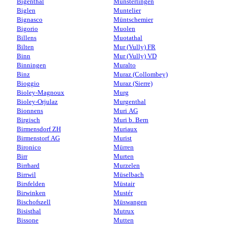
Bigenthal
Münsterlingen
Biglen
Muntelier
Bignasco
Müntschemier
Bigorio
Muolen
Billens
Muotathal
Bilten
Mur (Vully) FR
Binn
Mur (Vully) VD
Binningen
Muralto
Binz
Muraz (Collombey)
Bioggio
Muraz (Sierre)
Bioley-Magnoux
Murg
Bioley-Orjulaz
Murgenthal
Bionnens
Muri AG
Birgisch
Muri b. Bern
Birmensdorf ZH
Muriaux
Birmenstorf AG
Murist
Bironico
Mürren
Birr
Murten
Birrhard
Murzelen
Birrwil
Müselbach
Birsfelden
Müstair
Birwinken
Mustér
Bischofszell
Müswangen
Bisisthal
Mutrux
Bissone
Mutten