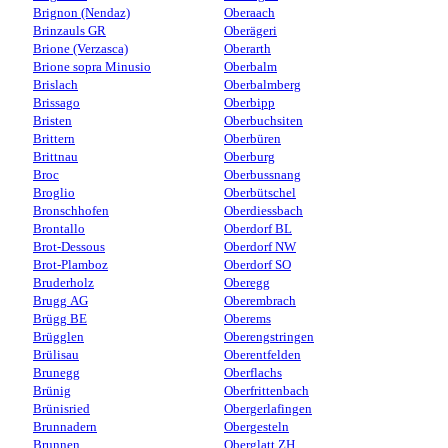
Brignon (Nendaz)
Oberaach
Brinzauls GR
Oberägeri
Brione (Verzasca)
Oberarth
Brione sopra Minusio
Oberbalm
Brislach
Oberbalmberg
Brissago
Oberbipp
Bristen
Oberbuchsiten
Brittern
Oberbüren
Brittnau
Oberburg
Broc
Oberbussnang
Broglio
Oberbütschel
Bronschhofen
Oberdiessbach
Brontallo
Oberdorf BL
Brot-Dessous
Oberdorf NW
Brot-Plamboz
Oberdorf SO
Bruderholz
Oberegg
Brugg AG
Oberembrach
Brügg BE
Oberems
Brügglen
Oberengstringen
Brülisau
Oberentfelden
Brunegg
Oberflachs
Brünig
Oberfrittenbach
Brünisried
Obergerlafingen
Brunnadern
Obergesteln
Brunnen
Oberglatt ZH