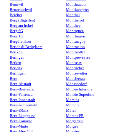
Bennwil
Montfaucon
Benzenschwil
Montfavergier
Bercher
Mönthal
Berg (Dägerlen)
Montherod
Berg am Irchel
Monthey
Berg SG
Montignez
Berg TG
Montlingen
Bergdietikon
Montmagny
Beride di Bedigliora
Montmelon
Berikon
Montmollin
Beringen
Montpreveyres
Berken
Montreux
Berlens
Montricher
Berlingen
Montsevelier
Bern
Moosleerau
Bern-Altstadt
Moosseedorf
Bern-Breitenrain
Morbio Inferiore
Bern-Felsenau
Morbio Superiore
Bern-Innenstadt
Morcles
Bern-Kirchenfeld
Morcote
Bern-Köniz
Mörel
Bern-Länggasse
Morens FR
Bern-Lorraine
Morgarten
Bern-Matte
Morges
Bern-Murifeld
Morgins