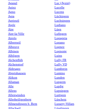
Agasul
Luc (Ayent)
Agiez
Lucelle
Agno
Lucens
Agra
Lüchingen
Agriswil
Luchsingen
Aigle
Ludiano
Aïre
Lüen
Aire-la-Ville
Lufingen
Airolo
Lugaggia
Alberswil
Lugano
Albeuve
Lugnez
Albinen
Lugnorre
Albligen
Luins
Alchenflüh
Lully FR
Alchenstorf
Lully VD
Aldesago
Lumbrein
Algetshausen
Lumino
Alikon
Lunden
Allaman
Lungern
Alle
Lupfig
Allens
Lupsingen
Allenwinden
Lurtigen
Allerheiligenberg
Lüscherz
Allmendingen b. Bern
Lussery-Villars
Allschwil
Lüsslingen