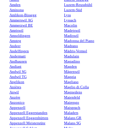
Amden
Luzern-Reussbühl
Aminona
Luzern-Süd
Amlikon-Bissegg
Lyss
Ammerswil AG
Lyssach
Ammerzwil BE
Macolin
Amriswil
Madetswil
Amsoldingen
Madiswil
Amsteg
Madonna del Piano
Andeer
Madrano
Andelfingen
Mädris-Vermol
Andermatt
Madulain
Andhausen
Magadino
Andiast
Magden
Andwil SG
Mägenwil
Andwil TG
Maggia
Anglikon
Magliaso
Anières
Maglio di Colla
Anwil
Magnedens
Anzère
Maienfeld
Anzonico
Mairengo
Appenzell
Maisprach
Appenzell Eggerstanden
Maladers
Appenzell Enggenhütten
Malans GR
Appenzell Meistersrüte
Malans SG