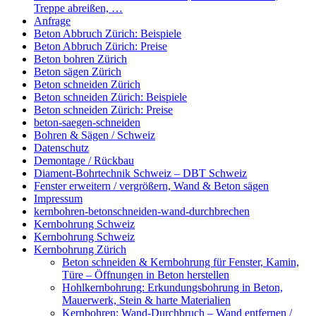
Treppe abreißen, …
Anfrage
Beton Abbruch Zürich: Beispiele
Beton Abbruch Zürich: Preise
Beton bohren Zürich
Beton sägen Zürich
Beton schneiden Zürich
Beton schneiden Zürich: Beispiele
Beton schneiden Zürich: Preise
beton-saegen-schneiden
Bohren & Sägen / Schweiz
Datenschutz
Demontage / Rückbau
Diament-Bohrtechnik Schweiz – DBT Schweiz
Fenster erweitern / vergrößern, Wand & Beton sägen
Impressum
kernbohren-betonschneiden-wand-durchbrechen
Kernbohrung Schweiz
Kernbohrung Schweiz
Kernbohrung Zürich
Beton schneiden & Kernbohrung für Fenster, Kamin,
Türe – Öffnungen in Beton herstellen
Hohlkernbohrung: Erkundungsbohrung in Beton,
Mauerwerk, Stein & harte Materialien
Kernbohren: Wand-Durchbruch – Wand entfernen /