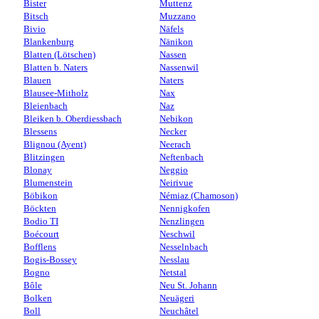
Bister
Muttenz
Bitsch
Muzzano
Bivio
Näfels
Blankenburg
Nänikon
Blatten (Lötschen)
Nassen
Blatten b. Naters
Nassenwil
Blauen
Naters
Blausee-Mitholz
Nax
Bleienbach
Naz
Bleiken b. Oberdiessbach
Nebikon
Blessens
Necker
Blignou (Ayent)
Neerach
Blitzingen
Neftenbach
Blonay
Neggio
Blumenstein
Neirivue
Böbikon
Némiaz (Chamoson)
Böckten
Nennigkofen
Bodio TI
Nenzlingen
Boécourt
Neschwil
Bofflens
Nesselnbach
Bogis-Bossey
Nesslau
Bogno
Netstal
Bôle
Neu St. Johann
Bolken
Neuägeri
Boll
Neuchâtel