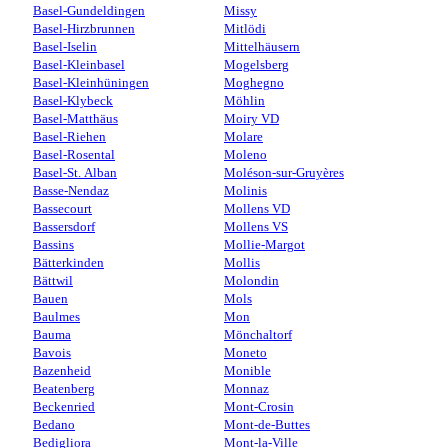
Basel-Gundeldingen
Missy
Basel-Hirzbrunnen
Mitlödi
Basel-Iselin
Mittelhäusern
Basel-Kleinbasel
Mogelsberg
Basel-Kleinhüningen
Moghegno
Basel-Klybeck
Möhlin
Basel-Matthäus
Moiry VD
Basel-Riehen
Molare
Basel-Rosental
Moleno
Basel-St. Alban
Moléson-sur-Gruyères
Basse-Nendaz
Molinis
Bassecourt
Mollens VD
Bassersdorf
Mollens VS
Bassins
Mollie-Margot
Bätterkinden
Mollis
Bättwil
Molondin
Bauen
Mols
Baulmes
Mon
Bauma
Mönchaltorf
Bavois
Moneto
Bazenheid
Monible
Beatenberg
Monnaz
Beckenried
Mont-Crosin
Bedano
Mont-de-Buttes
Bedigliora
Mont-la-Ville