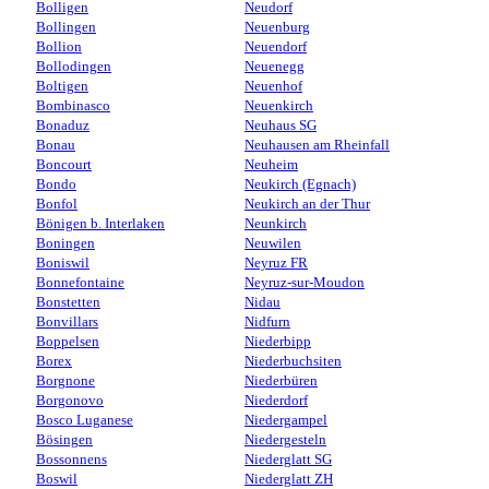
Bolligen
Neudorf
Bollingen
Neuenburg
Bollion
Neuendorf
Bollodingen
Neuenegg
Boltigen
Neuenhof
Bombinasco
Neuenkirch
Bonaduz
Neuhaus SG
Bonau
Neuhausen am Rheinfall
Boncourt
Neuheim
Bondo
Neukirch (Egnach)
Bonfol
Neukirch an der Thur
Bönigen b. Interlaken
Neunkirch
Boningen
Neuwilen
Boniswil
Neyruz FR
Bonnefontaine
Neyruz-sur-Moudon
Bonstetten
Nidau
Bonvillars
Nidfurn
Boppelsen
Niederbipp
Borex
Niederbuchsiten
Borgnone
Niederbüren
Borgonovo
Niederdorf
Bosco Luganese
Niedergampel
Bösingen
Niedergesteln
Bossonnens
Niederglatt SG
Boswil
Niederglatt ZH