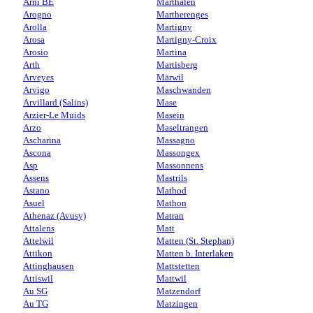
Arni BE
Marthalen
Arogno
Martherenges
Arolla
Martigny
Arosa
Martigny-Croix
Arosio
Martina
Arth
Martisberg
Arveyes
Märwil
Arvigo
Maschwanden
Arvillard (Salins)
Mase
Arzier-Le Muids
Masein
Arzo
Maseltrangen
Ascharina
Massagno
Ascona
Massongex
Asp
Massonnens
Assens
Mastrils
Astano
Mathod
Asuel
Mathon
Athenaz (Avusy)
Matran
Attalens
Matt
Attelwil
Matten (St. Stephan)
Attikon
Matten b. Interlaken
Attinghausen
Mattstetten
Attiswil
Mattwil
Au SG
Matzendorf
Au TG
Matzingen