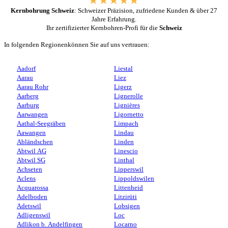
Kernbohrung Schweiz
: Schweizer Präzision, zufriedene Kunden & über 27
Jahre Erfahrung.
Ihr zertifizierter Kernbohren-Profi für die
Schweiz
In folgenden Regionenkönnen Sie auf uns vertrauen:
Aadorf
Liestal
Aarau
Liez
Aarau Rohr
Ligerz
Aarberg
Lignerolle
Aarburg
Lignières
Aarwangen
Ligornetto
Aathal-Seegräben
Limpach
Aawangen
Lindau
Abländschen
Linden
Abtwil AG
Linescio
Abtwil SG
Linthal
Achseten
Lipperswil
Aclens
Lippoldswilen
Acquarossa
Littenheid
Adelboden
Litzirüti
Adetswil
Lobsigen
Adligenswil
Loc
Adlikon b. Andelfingen
Locarno