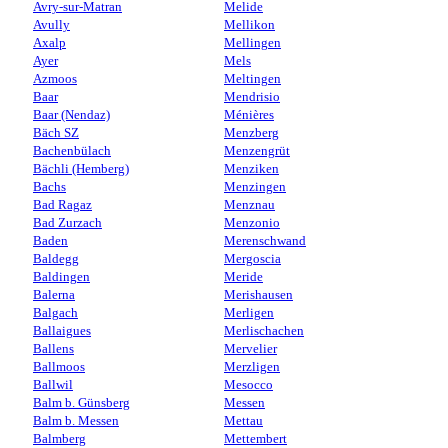
Avry-sur-Matran
Melide
Avully
Mellikon
Axalp
Mellingen
Ayer
Mels
Azmoos
Meltingen
Baar
Mendrisio
Baar (Nendaz)
Ménières
Bäch SZ
Menzberg
Bachenbülach
Menzengrüt
Bächli (Hemberg)
Menziken
Bachs
Menzingen
Bad Ragaz
Menznau
Bad Zurzach
Menzonio
Baden
Merenschwand
Baldegg
Mergoscia
Baldingen
Meride
Balerna
Merishausen
Balgach
Merligen
Ballaigues
Merlischachen
Ballens
Mervelier
Ballmoos
Merzligen
Ballwil
Mesocco
Balm b. Günsberg
Messen
Balm b. Messen
Mettau
Balmberg
Mettembert