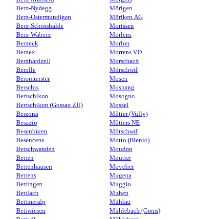
Bern-Nydegg
Mörigen
Bern-Ostermundigen
Möriken AG
Bern-Schosshalde
Morissen
Bern-Wabern
Morlens
Berneck
Morlon
Bernex
Morrens VD
Bernhardzell
Morschach
Berolle
Mörschwil
Beromünster
Mosen
Berschis
Mosnang
Bertschikon
Mosogno
Bertschikon (Gossau ZH)
Mossel
Berzona
Môtier (Vully)
Besazio
Môtiers NE
Besenbüren
Mötschwil
Besencens
Motto (Blenio)
Betschwanden
Moudon
Betten
Moutier
Bettenhausen
Movelier
Bettens
Mugena
Bettingen
Muggio
Bettlach
Muhen
Bettmeralp
Mühlau
Bettwiesen
Mühlebach (Goms)