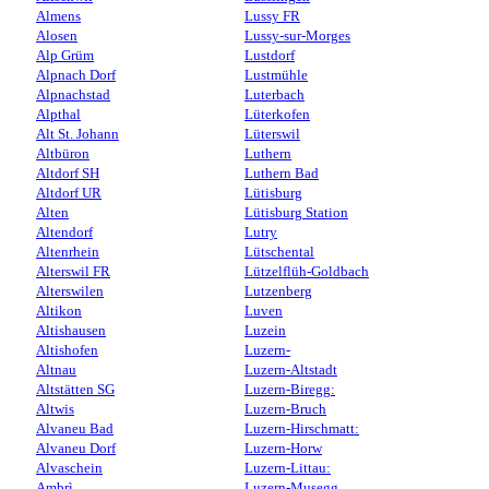
Almens
Lussy FR
Alosen
Lussy-sur-Morges
Alp Grüm
Lustdorf
Alpnach Dorf
Lustmühle
Alpnachstad
Luterbach
Alpthal
Lüterkofen
Alt St. Johann
Lüterswil
Altbüron
Luthern
Altdorf SH
Luthern Bad
Altdorf UR
Lütisburg
Alten
Lütisburg Station
Altendorf
Lutry
Altenrhein
Lütschental
Alterswil FR
Lützelflüh-Goldbach
Alterswilen
Lutzenberg
Altikon
Luven
Altishausen
Luzein
Altishofen
Luzern-
Altnau
Luzern-Altstadt
Altstätten SG
Luzern-Biregg:
Altwis
Luzern-Bruch
Alvaneu Bad
Luzern-Hirschmatt:
Alvaneu Dorf
Luzern-Horw
Alvaschein
Luzern-Littau:
Ambrì
Luzern-Musegg