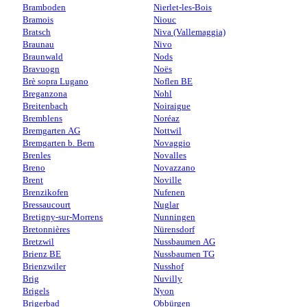
Bramboden
Nierlet-les-Bois
Bramois
Niouc
Bratsch
Niva (Vallemaggia)
Braunau
Nivo
Braunwald
Nods
Bravuogn
Noës
Brè sopra Lugano
Noflen BE
Breganzona
Nohl
Breitenbach
Noiraigue
Bremblens
Noréaz
Bremgarten AG
Nottwil
Bremgarten b. Bern
Novaggio
Brenles
Novalles
Breno
Novazzano
Brent
Noville
Brenzikofen
Nufenen
Bressaucourt
Nuglar
Bretigny-sur-Morrens
Nunningen
Bretonnières
Nürensdorf
Bretzwil
Nussbaumen AG
Brienz BE
Nussbaumen TG
Brienzwiler
Nusshof
Brig
Nuvilly
Brigels
Nyon
Brigerbad
Obbürgen