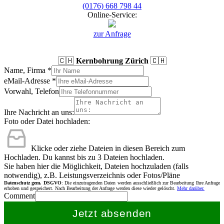
(0176) 668 798 44
Online-Service:
zur Anfrage
🇨🇭
Kernbohrung Zürich
🇨🇭
Name, Firma
*
eMail-Adresse
*
Vorwahl, Telefon
Ihre Nachricht an uns:
Foto oder Datei hochladen:
Klicke oder ziehe Dateien in diesen Bereich zum
Hochladen.
Du kannst bis zu 3 Dateien hochladen.
Sie haben hier die Möglichkeit, Dateien hochzuladen (falls
notwendig), z.B. Leistungsverzeichnis oder Fotos/Pläne
Datenschutz gem. DSGVO
: Die einzutragenden Daten werden ausschließlich zur Bearbeitung Ihre Anfrage
erhoben und gespeichert. Nach Bearbeitung der Anfrage werden diese wieder gelöscht.
Mehr darüber.
Comment
Jetzt absenden