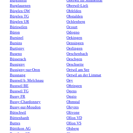
Burgistein
Oberwil im Simmental
Burglauenen
Oberwil-Lieli
Bürglen OW
Obfelden
Bürglen TG
Obstalden
Bürglen UR
Ochlenberg
Büriswilen
Ocourt
Büron
Odogno
Bursinel
Oekingen
Bursins
Oensingen
Burtigny
Oerlingen
Buseno
Oeschenbach
Büsserach
Oeschgen
Bussigny
Oeschseite
Bussigny-sur-Oron
Oetwil am See
Bussnang
Oetwil an der Limmat
Busswil b. Melchnau
Oey
Busswil BE
Oftringen
Busswil TG
Ogens
Bussy FR
Oggio
Bussy-Chardonney
Ohmstal
Bussy-sur-Moudon
Oleyres
Bütschwil
Olivone
Büttenhardt
Ollon VD
Buttes
Ollon VS
Büttikon AG
Olsberg