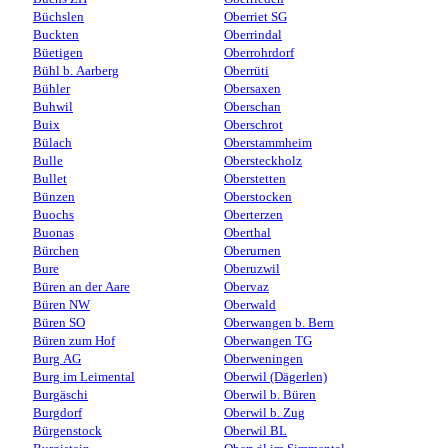
Büchslen
Oberriet SG
Buckten
Oberrindal
Büetigen
Oberrohrdorf
Bühl b. Aarberg
Oberrüti
Bühler
Obersaxen
Buhwil
Oberschan
Buix
Oberschrot
Bülach
Oberstammheim
Bulle
Obersteckholz
Bullet
Oberstetten
Bünzen
Oberstocken
Buochs
Oberterzen
Buonas
Oberthal
Bürchen
Oberurnen
Bure
Oberuzwil
Büren an der Aare
Obervaz
Büren NW
Oberwald
Büren SO
Oberwangen b. Bern
Büren zum Hof
Oberwangen TG
Burg AG
Oberweningen
Burg im Leimental
Oberwil (Dägerlen)
Burgäschi
Oberwil b. Büren
Burgdorf
Oberwil b. Zug
Bürgenstock
Oberwil BL