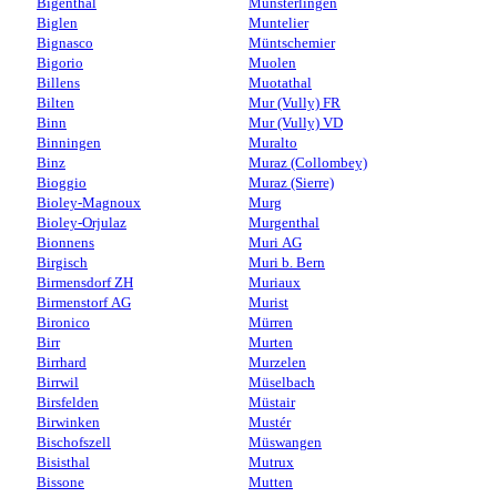
Bigenthal
Münsterlingen
Biglen
Muntelier
Bignasco
Müntschemier
Bigorio
Muolen
Billens
Muotathal
Bilten
Mur (Vully) FR
Binn
Mur (Vully) VD
Binningen
Muralto
Binz
Muraz (Collombey)
Bioggio
Muraz (Sierre)
Bioley-Magnoux
Murg
Bioley-Orjulaz
Murgenthal
Bionnens
Muri AG
Birgisch
Muri b. Bern
Birmensdorf ZH
Muriaux
Birmenstorf AG
Murist
Bironico
Mürren
Birr
Murten
Birrhard
Murzelen
Birrwil
Müselbach
Birsfelden
Müstair
Birwinken
Mustér
Bischofszell
Müswangen
Bisisthal
Mutrux
Bissone
Mutten