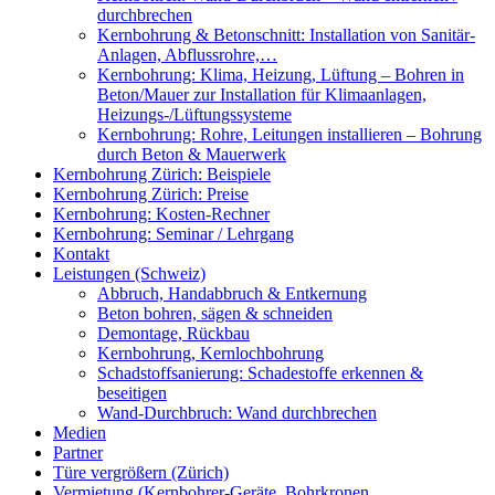
durchbrechen
Kernbohrung & Betonschnitt: Installation von Sanitär-
Anlagen, Abflussrohre,…
Kernbohrung: Klima, Heizung, Lüftung – Bohren in
Beton/Mauer zur Installation für Klimaanlagen,
Heizungs-/Lüftungssysteme
Kernbohrung: Rohre, Leitungen installieren – Bohrung
durch Beton & Mauerwerk
Kernbohrung Zürich: Beispiele
Kernbohrung Zürich: Preise
Kernbohrung: Kosten-Rechner
Kernbohrung: Seminar / Lehrgang
Kontakt
Leistungen (Schweiz)
Abbruch, Handabbruch & Entkernung
Beton bohren, sägen & schneiden
Demontage, Rückbau
Kernbohrung, Kernlochbohrung
Schadstoffsanierung: Schadestoffe erkennen &
beseitigen
Wand-Durchbruch: Wand durchbrechen
Medien
Partner
Türe vergrößern (Zürich)
Vermietung (Kernbohrer-Geräte, Bohrkronen