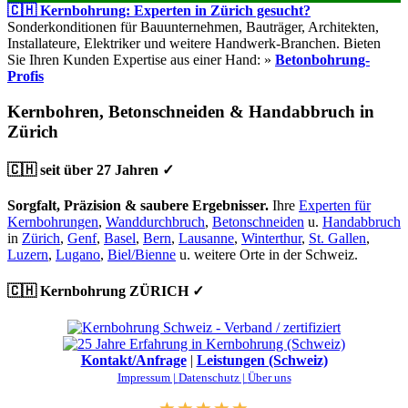
🇨🇭 Kernbohrung: Experten in Zürich gesucht?
Sonderkonditionen für Bauunternehmen, Bauträger, Architekten,
Installateure, Elektriker und weitere Handwerk-Branchen. Bieten
Sie Ihren Kunden Expertise aus einer Hand: »
Betonbohrung-
Profis
Kernbohren, Betonschneiden & Handabbruch in
Zürich
🇨🇭 seit über 27 Jahren ✓
Sorgfalt, Präzision & saubere Ergebnisser.
Ihre
Experten für
Kernbohrungen
,
Wanddurchbruch
,
Betonschneiden
u.
Handabbruch
in
Zürich
,
Genf
,
Basel
,
Bern
,
Lausanne
,
Winterthur
,
St. Gallen
,
Luzern
,
Lugano
,
Biel/Bienne
u. weitere Orte in der Schweiz.
🇨🇭 Kernbohrung ZÜRICH ✓
Kontakt/Anfrage
|
Leistungen (Schweiz)
Impressum |
Datenschutz |
Über uns