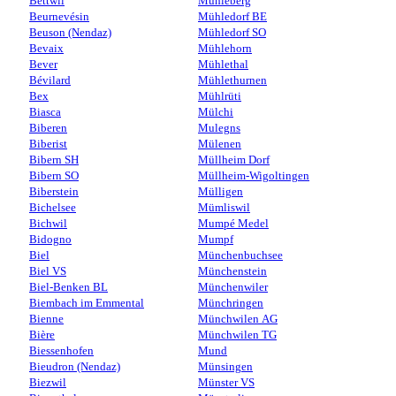
Bettwil
Mühleberg
Beurnevésin
Mühledorf BE
Beuson (Nendaz)
Mühledorf SO
Bevaix
Mühlehorn
Bever
Mühlethal
Bévilard
Mühlethurnen
Bex
Mühlrüti
Biasca
Mülchi
Biberen
Mulegns
Biberist
Mülenen
Bibern SH
Müllheim Dorf
Bibern SO
Müllheim-Wigoltingen
Biberstein
Mülligen
Bichelsee
Mümliswil
Bichwil
Mumpé Medel
Bidogno
Mumpf
Biel
Münchenbuchsee
Biel VS
Münchenstein
Biel-Benken BL
Münchenwiler
Biembach im Emmental
Münchringen
Bienne
Münchwilen AG
Bière
Münchwilen TG
Biessenhofen
Mund
Bieudron (Nendaz)
Münsingen
Biezwil
Münster VS