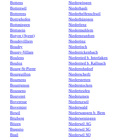
Bottens
Niedergösgen
Bottenwil
Niederhasli
Botterens
Niederhelfenschwil
Bottighofen
Niederhünigen
Bottmingen
Niederlenz
Böttstein
Niedermuhlern
Botyre (Ayent)
Niederneunforn
Boudevilliers
Niederönz
Boudry
Niederösch
Bougy-Villars
Niederrickenbach
Boulens
Niederried b. Interlaken
Bouloz
Niederried b. Kallnach
Bourg-St-Pierre
Niederrohrdorf
Bourguillon
Niederscherli
Bournens
Niederstetten
Bourrignon
Niederstocken
Boussens
Niederteufen
Bouveret
Niederurnen
Boveresse
Niederuzwil
Bovernier
Niederwald
Bowil
Niederwangen b. Bern
Bözberg
Niederweningen
Bözen
Niederwil AG
Braggio
Niederwil SG
Brail
Niederwil SO