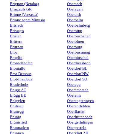
Brignon (Nendaz)
Oberaach
Brinzauls GR
Oberägeri
Brione (Verzasca)
Oberarth
Brione sopra Minusio
Oberbalm
Brislach
Oberbalmberg
Brissago
Oberbipp
Bristen
Oberbuchsiten
Brittern
Oberbüren
Brittnau
Oberburg
Broc
Oberbussnang
Broglio
Oberbütschel
Bronschhofen
Oberdiessbach
Brontallo
Oberdorf BL
Brot-Dessous
Oberdorf NW
Brot-Plamboz
Oberdorf SO
Bruderholz
Oberegg
Brugg AG
Oberembrach
Brügg BE
Oberems
Brügglen
Oberengstringen
Brülisau
Oberentfelden
Brunegg
Oberflachs
Brünig
Oberfrittenbach
Brünisried
Obergerlafingen
Brunnadern
Obergesteln
Brunnen
Oberglatt ZH