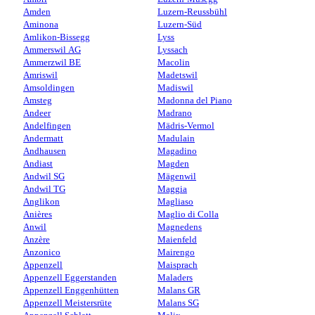
Amden
Luzern-Reussbühl
Aminona
Luzern-Süd
Amlikon-Bissegg
Lyss
Ammerswil AG
Lyssach
Ammerzwil BE
Macolin
Amriswil
Madetswil
Amsoldingen
Madiswil
Amsteg
Madonna del Piano
Andeer
Madrano
Andelfingen
Mädris-Vermol
Andermatt
Madulain
Andhausen
Magadino
Andiast
Magden
Andwil SG
Mägenwil
Andwil TG
Maggia
Anglikon
Magliaso
Anières
Maglio di Colla
Anwil
Magnedens
Anzère
Maienfeld
Anzonico
Mairengo
Appenzell
Maisprach
Appenzell Eggerstanden
Maladers
Appenzell Enggenhütten
Malans GR
Appenzell Meistersrüte
Malans SG