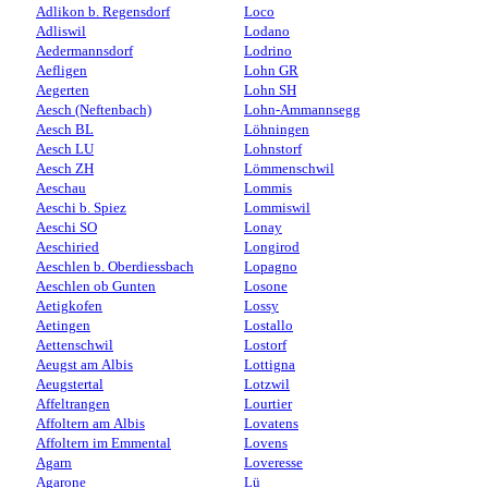
Adlikon b. Regensdorf
Loco
Adliswil
Lodano
Aedermannsdorf
Lodrino
Aefligen
Lohn GR
Aegerten
Lohn SH
Aesch (Neftenbach)
Lohn-Ammannsegg
Aesch BL
Löhningen
Aesch LU
Lohnstorf
Aesch ZH
Lömmenschwil
Aeschau
Lommis
Aeschi b. Spiez
Lommiswil
Aeschi SO
Lonay
Aeschiried
Longirod
Aeschlen b. Oberdiessbach
Lopagno
Aeschlen ob Gunten
Losone
Aetigkofen
Lossy
Aetingen
Lostallo
Aettenschwil
Lostorf
Aeugst am Albis
Lottigna
Aeugstertal
Lotzwil
Affeltrangen
Lourtier
Affoltern am Albis
Lovatens
Affoltern im Emmental
Lovens
Agarn
Loveresse
Agarone
Lü