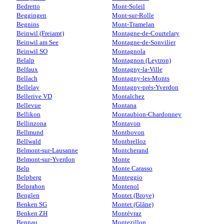
Bedretto
Mont-Soleil
Beggingen
Mont-sur-Rolle
Begnins
Mont-Tramelan
Beinwil (Freiamt)
Montagne-de-Courtelary
Beinwil am See
Montagne-de-Sonvilier
Beinwil SO
Montagnola
Belalp
Montagnon (Leytron)
Belfaux
Montagny-la-Ville
Bellach
Montagny-les-Monts
Bellelay
Montagny-près-Yverdon
Bellerive VD
Montalchez
Bellevue
Montana
Bellikon
Montaubion-Chardonney
Bellinzona
Montavon
Bellmund
Montbovon
Bellwald
Montbrelloz
Belmont-sur-Lausanne
Montcherand
Belmont-sur-Yverdon
Monte
Belp
Monte Carasso
Belpberg
Monteggio
Belprahon
Montenol
Benglen
Montet (Broye)
Benken SG
Montet (Glâne)
Benken ZH
Montévraz
Bennau
Montezillon