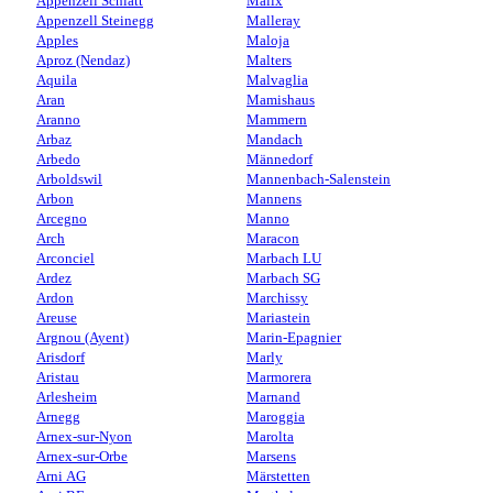
Appenzell Schlatt
Malix
Appenzell Steinegg
Malleray
Apples
Maloja
Aproz (Nendaz)
Malters
Aquila
Malvaglia
Aran
Mamishaus
Aranno
Mammern
Arbaz
Mandach
Arbedo
Männedorf
Arboldswil
Mannenbach-Salenstein
Arbon
Mannens
Arcegno
Manno
Arch
Maracon
Arconciel
Marbach LU
Ardez
Marbach SG
Ardon
Marchissy
Areuse
Mariastein
Argnou (Ayent)
Marin-Epagnier
Arisdorf
Marly
Aristau
Marmorera
Arlesheim
Marnand
Arnegg
Maroggia
Arnex-sur-Nyon
Marolta
Arnex-sur-Orbe
Marsens
Arni AG
Märstetten