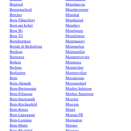
Bennwil
Montfaucon
Benzenschwil
Montfavergier
Bercher
Mönthal
Berg (Dägerlen)
Montherod
Berg am Irchel
Monthey
Berg SG
Montignez
Berg TG
Montlingen
Bergdietikon
Montmagny
Beride di Bedigliora
Montmelon
Berikon
Montmollin
Beringen
Montpreveyres
Berken
Montreux
Berlens
Montricher
Berlingen
Montsevelier
Bern
Moosleerau
Bern-Altstadt
Moosseedorf
Bern-Breitenrain
Morbio Inferiore
Bern-Felsenau
Morbio Superiore
Bern-Innenstadt
Morcles
Bern-Kirchenfeld
Morcote
Bern-Köniz
Mörel
Bern-Länggasse
Morens FR
Bern-Lorraine
Morgarten
Bern-Matte
Morges
Bern-Murifeld
Morgins