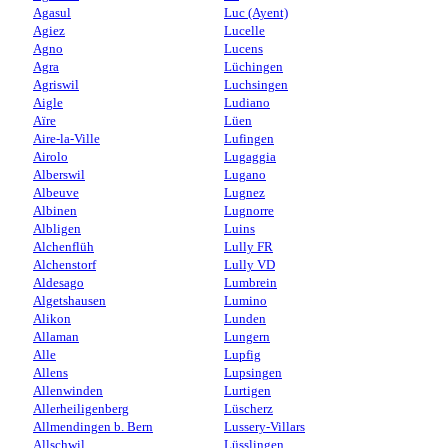
Agasul
Luc (Ayent)
Agiez
Lucelle
Agno
Lucens
Agra
Lüchingen
Agriswil
Luchsingen
Aigle
Ludiano
Aïre
Lüen
Aire-la-Ville
Lufingen
Airolo
Lugaggia
Alberswil
Lugano
Albeuve
Lugnez
Albinen
Lugnorre
Albligen
Luins
Alchenflüh
Lully FR
Alchenstorf
Lully VD
Aldesago
Lumbrein
Algetshausen
Lumino
Alikon
Lunden
Allaman
Lungern
Alle
Lupfig
Allens
Lupsingen
Allenwinden
Lurtigen
Allerheiligenberg
Lüscherz
Allmendingen b. Bern
Lussery-Villars
Allschwil
Lüsslingen