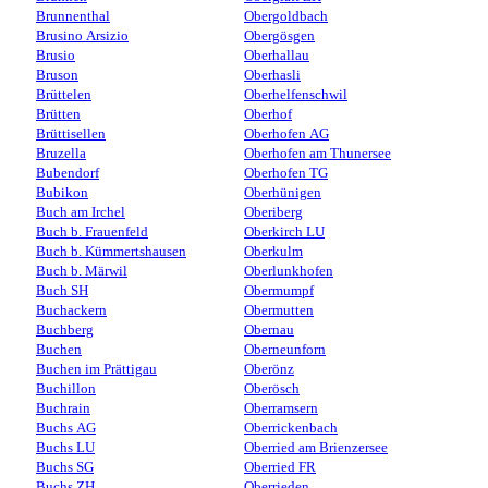
Brunnenthal
Obergoldbach
Brusino Arsizio
Obergösgen
Brusio
Oberhallau
Bruson
Oberhasli
Brüttelen
Oberhelfenschwil
Brütten
Oberhof
Brüttisellen
Oberhofen AG
Bruzella
Oberhofen am Thunersee
Bubendorf
Oberhofen TG
Bubikon
Oberhünigen
Buch am Irchel
Oberiberg
Buch b. Frauenfeld
Oberkirch LU
Buch b. Kümmertshausen
Oberkulm
Buch b. Märwil
Oberlunkhofen
Buch SH
Obermumpf
Buchackern
Obermutten
Buchberg
Obernau
Buchen
Oberneunforn
Buchen im Prättigau
Oberönz
Buchillon
Oberösch
Buchrain
Oberramsern
Buchs AG
Oberrickenbach
Buchs LU
Oberried am Brienzersee
Buchs SG
Oberried FR
Buchs ZH
Oberrieden