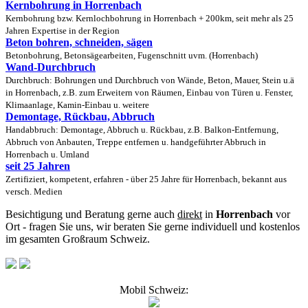
Kernbohrung in Horrenbach
Kernbohrung bzw. Kernlochbohrung in Horrenbach + 200km, seit mehr als 25
Jahren Expertise in der Region
Beton bohren, schneiden, sägen
Betonbohrung, Betonsägearbeiten, Fugenschnitt uvm. (Horrenbach)
Wand-Durchbruch
Durchbruch: Bohrungen und Durchbruch von Wände, Beton, Mauer, Stein u.ä
in Horrenbach, z.B. zum Erweitern von Räumen, Einbau von Türen u. Fenster,
Klimaanlage, Kamin-Einbau u. weitere
Demontage, Rückbau, Abbruch
Handabbruch: Demontage, Abbruch u. Rückbau, z.B. Balkon-Entfernung,
Abbruch von Anbauten, Treppe entfernen u. handgeführter Abbruch in
Horrenbach u. Umland
seit 25 Jahren
Zertifiziert, kompetent, erfahren - über 25 Jahre für Horrenbach, bekannt aus
versch. Medien
Besichtigung und Beratung gerne auch
direkt
in
Horrenbach
vor
Ort - fragen Sie uns, wir beraten Sie gerne individuell und kostenlos
im gesamten Großraum Schweiz.
Mobil Schweiz: