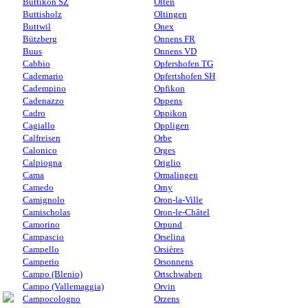
Buttikon SZ
Olten
Buttisholz
Oltingen
Buttwil
Onex
Bützberg
Onnens FR
Buus
Onnens VD
Cabbio
Opfershofen TG
Cademario
Opfertshofen SH
Cadempino
Opfikon
Cadenazzo
Oppens
Cadro
Oppikon
Cagiallo
Oppligen
Calfreisen
Orbe
Calonico
Orges
Calpiogna
Origlio
Cama
Ormalingen
Camedo
Orny
Camignolo
Oron-la-Ville
Camischolas
Oron-le-Châtel
Camorino
Orpund
Campascio
Orselina
Campello
Orsières
Camperio
Orsonnens
Campo (Blenio)
Ortschwaben
Campo (Vallemaggia)
Orvin
Campocologno
Orzens