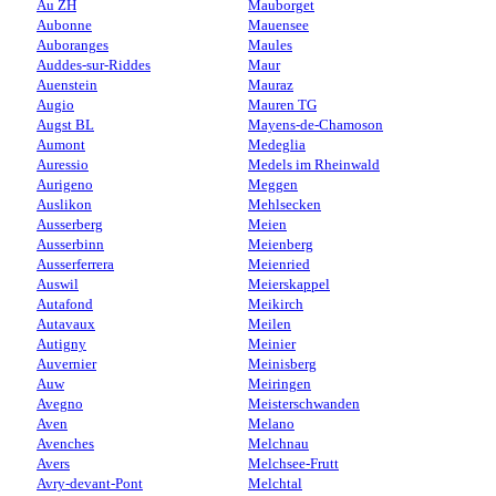
Au ZH
Mauborget
Aubonne
Mauensee
Auboranges
Maules
Auddes-sur-Riddes
Maur
Auenstein
Mauraz
Augio
Mauren TG
Augst BL
Mayens-de-Chamoson
Aumont
Medeglia
Auressio
Medels im Rheinwald
Aurigeno
Meggen
Auslikon
Mehlsecken
Ausserberg
Meien
Ausserbinn
Meienberg
Ausserferrera
Meienried
Auswil
Meierskappel
Autafond
Meikirch
Autavaux
Meilen
Autigny
Meinier
Auvernier
Meinisberg
Auw
Meiringen
Avegno
Meisterschwanden
Aven
Melano
Avenches
Melchnau
Avers
Melchsee-Frutt
Avry-devant-Pont
Melchtal