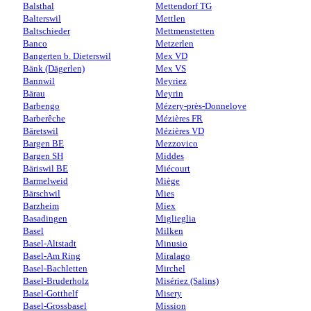
Balsthal
Mettendorf TG
Balterswil
Mettlen
Baltschieder
Mettmenstetten
Banco
Metzerlen
Bangerten b. Dieterswil
Mex VD
Bänk (Dägerlen)
Mex VS
Bannwil
Meyriez
Bärau
Meyrin
Barbengo
Mézery-près-Donneloye
Barberêche
Mézières FR
Bäretswil
Mézières VD
Bargen BE
Mezzovico
Bargen SH
Middes
Bäriswil BE
Miécourt
Barmelweid
Miège
Bärschwil
Mies
Barzheim
Miex
Basadingen
Miglieglia
Basel
Milken
Basel-Altstadt
Minusio
Basel-Am Ring
Miralago
Basel-Bachletten
Mirchel
Basel-Bruderholz
Misériez (Salins)
Basel-Gotthelf
Misery
Basel-Grossbasel
Mission