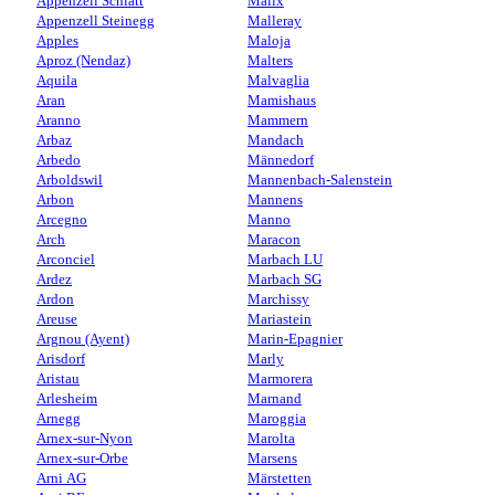
Appenzell Schlatt
Malix
Appenzell Steinegg
Malleray
Apples
Maloja
Aproz (Nendaz)
Malters
Aquila
Malvaglia
Aran
Mamishaus
Aranno
Mammern
Arbaz
Mandach
Arbedo
Männedorf
Arboldswil
Mannenbach-Salenstein
Arbon
Mannens
Arcegno
Manno
Arch
Maracon
Arconciel
Marbach LU
Ardez
Marbach SG
Ardon
Marchissy
Areuse
Mariastein
Argnou (Ayent)
Marin-Epagnier
Arisdorf
Marly
Aristau
Marmorera
Arlesheim
Marnand
Arnegg
Maroggia
Arnex-sur-Nyon
Marolta
Arnex-sur-Orbe
Marsens
Arni AG
Märstetten