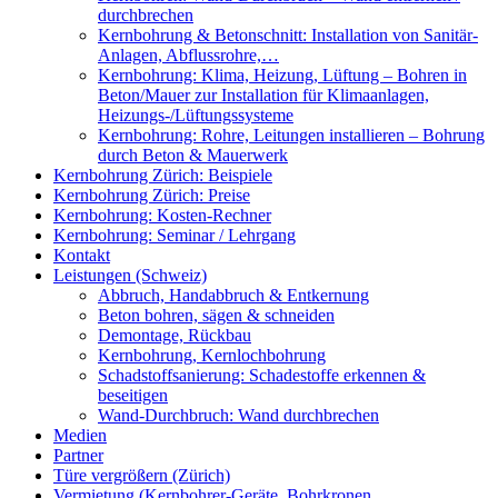
durchbrechen
Kernbohrung & Betonschnitt: Installation von Sanitär-
Anlagen, Abflussrohre,…
Kernbohrung: Klima, Heizung, Lüftung – Bohren in
Beton/Mauer zur Installation für Klimaanlagen,
Heizungs-/Lüftungssysteme
Kernbohrung: Rohre, Leitungen installieren – Bohrung
durch Beton & Mauerwerk
Kernbohrung Zürich: Beispiele
Kernbohrung Zürich: Preise
Kernbohrung: Kosten-Rechner
Kernbohrung: Seminar / Lehrgang
Kontakt
Leistungen (Schweiz)
Abbruch, Handabbruch & Entkernung
Beton bohren, sägen & schneiden
Demontage, Rückbau
Kernbohrung, Kernlochbohrung
Schadstoffsanierung: Schadestoffe erkennen &
beseitigen
Wand-Durchbruch: Wand durchbrechen
Medien
Partner
Türe vergrößern (Zürich)
Vermietung (Kernbohrer-Geräte, Bohrkronen