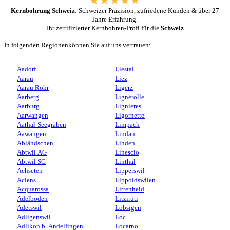
Kernbohrung Schweiz
: Schweizer Präzision, zufriedene Kunden & über 27
Jahre Erfahrung.
Ihr zertifizierter Kernbohren-Profi für die
Schweiz
In folgenden Regionenkönnen Sie auf uns vertrauen:
Aadorf
Liestal
Aarau
Liez
Aarau Rohr
Ligerz
Aarberg
Lignerolle
Aarburg
Lignières
Aarwangen
Ligornetto
Aathal-Seegräben
Limpach
Aawangen
Lindau
Abländschen
Linden
Abtwil AG
Linescio
Abtwil SG
Linthal
Achseten
Lipperswil
Aclens
Lippoldswilen
Acquarossa
Littenheid
Adelboden
Litzirüti
Adetswil
Lobsigen
Adligenswil
Loc
Adlikon b. Andelfingen
Locarno