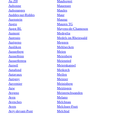
Au ZH
Mauborget
Aubonne
Mauensee
Auboranges
Maules
Auddes-sur-Riddes
Maur
Auenstein
Mauraz
Augio
Mauren TG
Augst BL
Mayens-de-Chamoson
Aumont
Medeglia
Auressio
Medels im Rheinwald
Aurigeno
Meggen
Auslikon
Mehlsecken
Ausserberg
Meien
Ausserbinn
Meienberg
Ausserferrera
Meienried
Auswil
Meierskappel
Autafond
Meikirch
Autavaux
Meilen
Autigny
Meinier
Auvernier
Meinisberg
Auw
Meiringen
Avegno
Meisterschwanden
Aven
Melano
Avenches
Melchnau
Avers
Melchsee-Frutt
Avry-devant-Pont
Melchtal