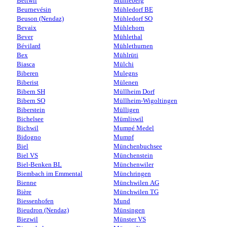
Bettwil
Mühleberg
Beurnevésin
Mühledorf BE
Beuson (Nendaz)
Mühledorf SO
Bevaix
Mühlehorn
Bever
Mühlethal
Bévilard
Mühlethurnen
Bex
Mühlrüti
Biasca
Mülchi
Biberen
Mulegns
Biberist
Mülenen
Bibern SH
Müllheim Dorf
Bibern SO
Müllheim-Wigoltingen
Biberstein
Mülligen
Bichelsee
Mümliswil
Bichwil
Mumpé Medel
Bidogno
Mumpf
Biel
Münchenbuchsee
Biel VS
Münchenstein
Biel-Benken BL
Münchenwiler
Biembach im Emmental
Münchringen
Bienne
Münchwilen AG
Bière
Münchwilen TG
Biessenhofen
Mund
Bieudron (Nendaz)
Münsingen
Biezwil
Münster VS