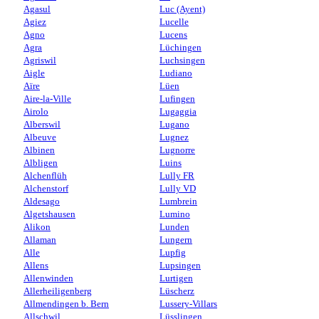
Agasul
Luc (Ayent)
Agiez
Lucelle
Agno
Lucens
Agra
Lüchingen
Agriswil
Luchsingen
Aigle
Ludiano
Aïre
Lüen
Aire-la-Ville
Lufingen
Airolo
Lugaggia
Alberswil
Lugano
Albeuve
Lugnez
Albinen
Lugnorre
Albligen
Luins
Alchenflüh
Lully FR
Alchenstorf
Lully VD
Aldesago
Lumbrein
Algetshausen
Lumino
Alikon
Lunden
Allaman
Lungern
Alle
Lupfig
Allens
Lupsingen
Allenwinden
Lurtigen
Allerheiligenberg
Lüscherz
Allmendingen b. Bern
Lussery-Villars
Allschwil
Lüsslingen