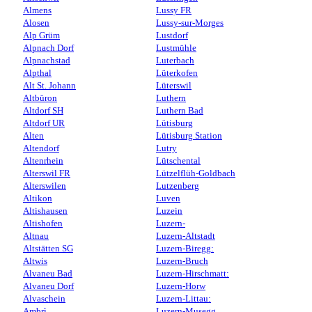
Almens
Lussy FR
Alosen
Lussy-sur-Morges
Alp Grüm
Lustdorf
Alpnach Dorf
Lustmühle
Alpnachstad
Luterbach
Alpthal
Lüterkofen
Alt St. Johann
Lüterswil
Altbüron
Luthern
Altdorf SH
Luthern Bad
Altdorf UR
Lütisburg
Alten
Lütisburg Station
Altendorf
Lutry
Altenrhein
Lütschental
Alterswil FR
Lützelflüh-Goldbach
Alterswilen
Lutzenberg
Altikon
Luven
Altishausen
Luzein
Altishofen
Luzern-
Altnau
Luzern-Altstadt
Altstätten SG
Luzern-Biregg:
Altwis
Luzern-Bruch
Alvaneu Bad
Luzern-Hirschmatt:
Alvaneu Dorf
Luzern-Horw
Alvaschein
Luzern-Littau:
Ambrì
Luzern-Musegg