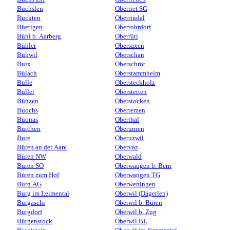
Büchslen
Oberriet SG
Buckten
Oberrindal
Büetigen
Oberrohrdorf
Bühl b. Aarberg
Oberrüti
Bühler
Obersaxen
Buhwil
Oberschan
Buix
Oberschrot
Bülach
Oberstammheim
Bulle
Obersteckholz
Bullet
Oberstetten
Bünzen
Oberstocken
Buochs
Oberterzen
Buonas
Oberthal
Bürchen
Oberurnen
Bure
Oberuzwil
Büren an der Aare
Obervaz
Büren NW
Oberwald
Büren SO
Oberwangen b. Bern
Büren zum Hof
Oberwangen TG
Burg AG
Oberweningen
Burg im Leimental
Oberwil (Dägerlen)
Burgäschi
Oberwil b. Büren
Burgdorf
Oberwil b. Zug
Bürgenstock
Oberwil BL