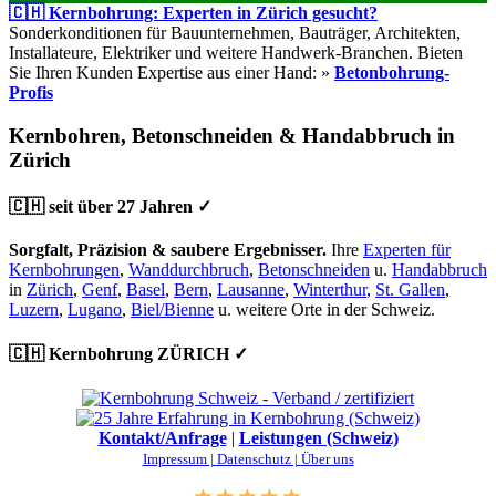
🇨🇭 Kernbohrung: Experten in Zürich gesucht?
Sonderkonditionen für Bauunternehmen, Bauträger, Architekten,
Installateure, Elektriker und weitere Handwerk-Branchen. Bieten
Sie Ihren Kunden Expertise aus einer Hand: »
Betonbohrung-
Profis
Kernbohren, Betonschneiden & Handabbruch in
Zürich
🇨🇭 seit über 27 Jahren ✓
Sorgfalt, Präzision & saubere Ergebnisser.
Ihre
Experten für
Kernbohrungen
,
Wanddurchbruch
,
Betonschneiden
u.
Handabbruch
in
Zürich
,
Genf
,
Basel
,
Bern
,
Lausanne
,
Winterthur
,
St. Gallen
,
Luzern
,
Lugano
,
Biel/Bienne
u. weitere Orte in der Schweiz.
🇨🇭 Kernbohrung ZÜRICH ✓
Kontakt/Anfrage
|
Leistungen (Schweiz)
Impressum |
Datenschutz |
Über uns