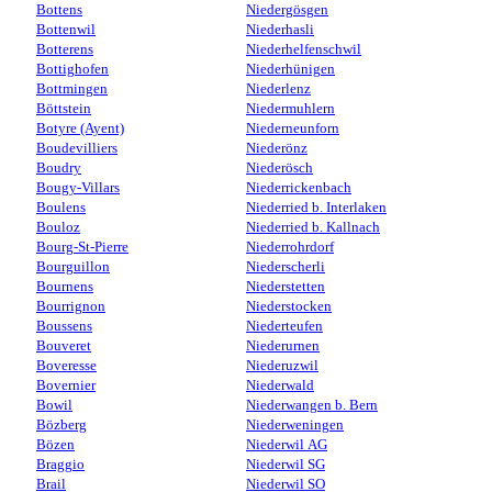
Bottens
Niedergösgen
Bottenwil
Niederhasli
Botterens
Niederhelfenschwil
Bottighofen
Niederhünigen
Bottmingen
Niederlenz
Böttstein
Niedermuhlern
Botyre (Ayent)
Niederneunforn
Boudevilliers
Niederönz
Boudry
Niederösch
Bougy-Villars
Niederrickenbach
Boulens
Niederried b. Interlaken
Bouloz
Niederried b. Kallnach
Bourg-St-Pierre
Niederrohrdorf
Bourguillon
Niederscherli
Bournens
Niederstetten
Bourrignon
Niederstocken
Boussens
Niederteufen
Bouveret
Niederurnen
Boveresse
Niederuzwil
Bovernier
Niederwald
Bowil
Niederwangen b. Bern
Bözberg
Niederweningen
Bözen
Niederwil AG
Braggio
Niederwil SG
Brail
Niederwil SO