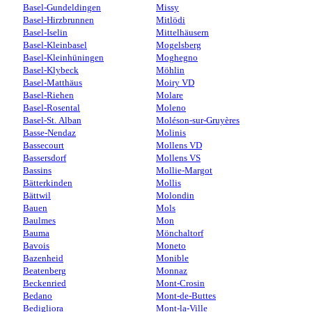
Basel-Gundeldingen
Missy
Basel-Hirzbrunnen
Mitlödi
Basel-Iselin
Mittelhäusern
Basel-Kleinbasel
Mogelsberg
Basel-Kleinhüningen
Moghegno
Basel-Klybeck
Möhlin
Basel-Matthäus
Moiry VD
Basel-Riehen
Molare
Basel-Rosental
Moleno
Basel-St. Alban
Moléson-sur-Gruyères
Basse-Nendaz
Molinis
Bassecourt
Mollens VD
Bassersdorf
Mollens VS
Bassins
Mollie-Margot
Bätterkinden
Mollis
Bättwil
Molondin
Bauen
Mols
Baulmes
Mon
Bauma
Mönchaltorf
Bavois
Moneto
Bazenheid
Monible
Beatenberg
Monnaz
Beckenried
Mont-Crosin
Bedano
Mont-de-Buttes
Bedigliora
Mont-la-Ville