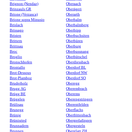
Brignon (Nendaz)
Oberaach
Brinzauls GR
Oberägeri
Brione (Verzasca)
Oberarth
Brione sopra Minusio
Oberbalm
Brislach
Oberbalmberg
Brissago
Oberbipp
Bristen
Oberbuchsiten
Brittern
Oberbüren
Brittnau
Oberburg
Broc
Oberbussnang
Broglio
Oberbütschel
Bronschhofen
Oberdiessbach
Brontallo
Oberdorf BL
Brot-Dessous
Oberdorf NW
Brot-Plamboz
Oberdorf SO
Bruderholz
Oberegg
Brugg AG
Oberembrach
Brügg BE
Oberems
Brügglen
Oberengstringen
Brülisau
Oberentfelden
Brunegg
Oberflachs
Brünig
Oberfrittenbach
Brünisried
Obergerlafingen
Brunnadern
Obergesteln
Brunnen
Oberglatt ZH