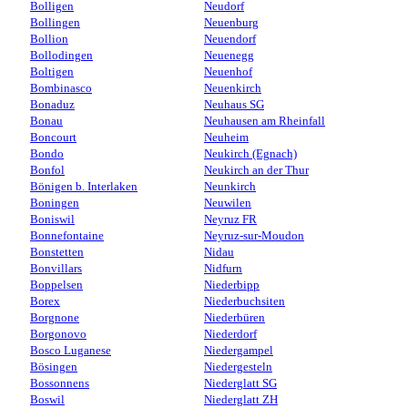
Bolligen
Neudorf
Bollingen
Neuenburg
Bollion
Neuendorf
Bollodingen
Neuenegg
Boltigen
Neuenhof
Bombinasco
Neuenkirch
Bonaduz
Neuhaus SG
Bonau
Neuhausen am Rheinfall
Boncourt
Neuheim
Bondo
Neukirch (Egnach)
Bonfol
Neukirch an der Thur
Bönigen b. Interlaken
Neunkirch
Boningen
Neuwilen
Boniswil
Neyruz FR
Bonnefontaine
Neyruz-sur-Moudon
Bonstetten
Nidau
Bonvillars
Nidfurn
Boppelsen
Niederbipp
Borex
Niederbuchsiten
Borgnone
Niederbüren
Borgonovo
Niederdorf
Bosco Luganese
Niedergampel
Bösingen
Niedergesteln
Bossonnens
Niederglatt SG
Boswil
Niederglatt ZH