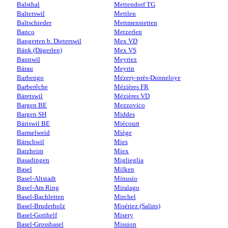
Balsthal
Mettendorf TG
Balterswil
Mettlen
Baltschieder
Mettmenstetten
Banco
Metzerlen
Bangerten b. Dieterswil
Mex VD
Bänk (Dägerlen)
Mex VS
Bannwil
Meyriez
Bärau
Meyrin
Barbengo
Mézery-près-Donneloye
Barberêche
Mézières FR
Bäretswil
Mézières VD
Bargen BE
Mezzovico
Bargen SH
Middes
Bäriswil BE
Miécourt
Barmelweid
Miège
Bärschwil
Mies
Barzheim
Miex
Basadingen
Miglieglia
Basel
Milken
Basel-Altstadt
Minusio
Basel-Am Ring
Miralago
Basel-Bachletten
Mirchel
Basel-Bruderholz
Misériez (Salins)
Basel-Gotthelf
Misery
Basel-Grossbasel
Mission