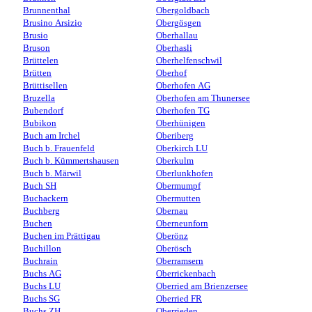
Brunnenthal
Obergoldbach
Brusino Arsizio
Obergösgen
Brusio
Oberhallau
Bruson
Oberhasli
Brüttelen
Oberhelfenschwil
Brütten
Oberhof
Brüttisellen
Oberhofen AG
Bruzella
Oberhofen am Thunersee
Bubendorf
Oberhofen TG
Bubikon
Oberhünigen
Buch am Irchel
Oberiberg
Buch b. Frauenfeld
Oberkirch LU
Buch b. Kümmertshausen
Oberkulm
Buch b. Märwil
Oberlunkhofen
Buch SH
Obermumpf
Buchackern
Obermutten
Buchberg
Obernau
Buchen
Oberneunforn
Buchen im Prättigau
Oberönz
Buchillon
Oberösch
Buchrain
Oberramsern
Buchs AG
Oberrickenbach
Buchs LU
Oberried am Brienzersee
Buchs SG
Oberried FR
Buchs ZH
Oberrieden