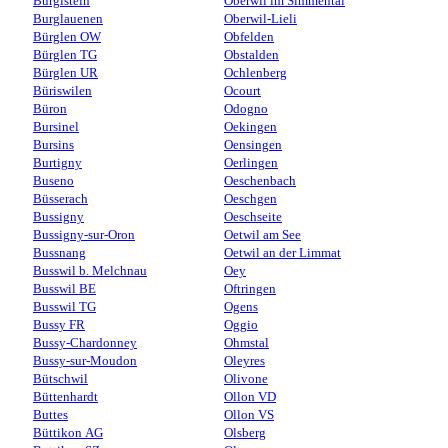
Burgistein
Oberwil im Simmental
Burglauenen
Oberwil-Lieli
Bürglen OW
Obfelden
Bürglen TG
Obstalden
Bürglen UR
Ochlenberg
Büriswilen
Ocourt
Büron
Odogno
Bursinel
Oekingen
Bursins
Oensingen
Burtigny
Oerlingen
Buseno
Oeschenbach
Büsserach
Oeschgen
Bussigny
Oeschseite
Bussigny-sur-Oron
Oetwil am See
Bussnang
Oetwil an der Limmat
Busswil b. Melchnau
Oey
Busswil BE
Oftringen
Busswil TG
Ogens
Bussy FR
Oggio
Bussy-Chardonney
Ohmstal
Bussy-sur-Moudon
Oleyres
Bütschwil
Olivone
Büttenhardt
Ollon VD
Buttes
Ollon VS
Büttikon AG
Olsberg