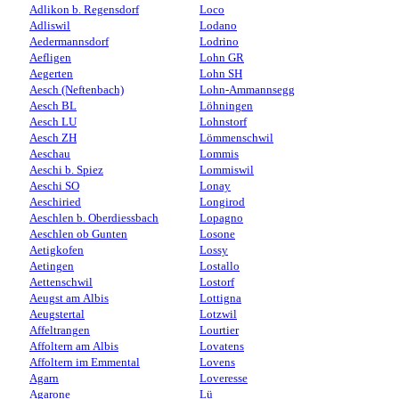
Adlikon b. Regensdorf
Loco
Adliswil
Lodano
Aedermannsdorf
Lodrino
Aefligen
Lohn GR
Aegerten
Lohn SH
Aesch (Neftenbach)
Lohn-Ammannsegg
Aesch BL
Löhningen
Aesch LU
Lohnstorf
Aesch ZH
Lömmenschwil
Aeschau
Lommis
Aeschi b. Spiez
Lommiswil
Aeschi SO
Lonay
Aeschiried
Longirod
Aeschlen b. Oberdiessbach
Lopagno
Aeschlen ob Gunten
Losone
Aetigkofen
Lossy
Aetingen
Lostallo
Aettenschwil
Lostorf
Aeugst am Albis
Lottigna
Aeugstertal
Lotzwil
Affeltrangen
Lourtier
Affoltern am Albis
Lovatens
Affoltern im Emmental
Lovens
Agarn
Loveresse
Agarone
Lü