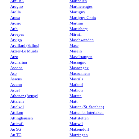
Arni BE
Marthalen
Arogno
Martherenges
Arolla
Martigny
Arosa
Martigny-Croix
Arosio
Martina
Arth
Martisberg
Arveyes
Märwil
Arvigo
Maschwanden
Arvillard (Salins)
Mase
Arzier-Le Muids
Masein
Arzo
Maseltrangen
Ascharina
Massagno
Ascona
Massongex
Asp
Massonnens
Assens
Mastrils
Astano
Mathod
Asuel
Mathon
Athenaz (Avusy)
Matran
Attalens
Matt
Attelwil
Matten (St. Stephan)
Attikon
Matten b. Interlaken
Attinghausen
Mattstetten
Attiswil
Mattwil
Au SG
Matzendorf
Au TG
Matzingen