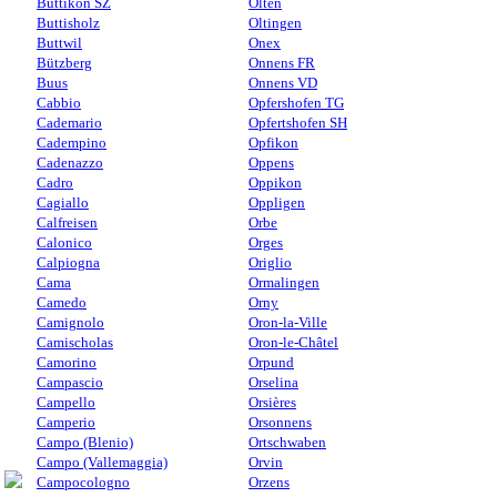
Buttikon SZ
Olten
Buttisholz
Oltingen
Buttwil
Onex
Bützberg
Onnens FR
Buus
Onnens VD
Cabbio
Opfershofen TG
Cademario
Opfertshofen SH
Cadempino
Opfikon
Cadenazzo
Oppens
Cadro
Oppikon
Cagiallo
Oppligen
Calfreisen
Orbe
Calonico
Orges
Calpiogna
Origlio
Cama
Ormalingen
Camedo
Orny
Camignolo
Oron-la-Ville
Camischolas
Oron-le-Châtel
Camorino
Orpund
Campascio
Orselina
Campello
Orsières
Camperio
Orsonnens
Campo (Blenio)
Ortschwaben
Campo (Vallemaggia)
Orvin
Campocologno
Orzens