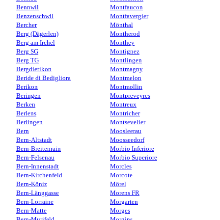
Bennwil
Montfaucon
Benzenschwil
Montfavergier
Bercher
Mönthal
Berg (Dägerlen)
Montherod
Berg am Irchel
Monthey
Berg SG
Montignez
Berg TG
Montlingen
Bergdietikon
Montmagny
Beride di Bedigliora
Montmelon
Berikon
Montmollin
Beringen
Montpreveyres
Berken
Montreux
Berlens
Montricher
Berlingen
Montsevelier
Bern
Moosleerau
Bern-Altstadt
Moosseedorf
Bern-Breitenrain
Morbio Inferiore
Bern-Felsenau
Morbio Superiore
Bern-Innenstadt
Morcles
Bern-Kirchenfeld
Morcote
Bern-Köniz
Mörel
Bern-Länggasse
Morens FR
Bern-Lorraine
Morgarten
Bern-Matte
Morges
Bern-Murifeld
Morgins