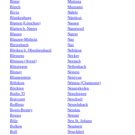
Bister
Muttenz
Bitsch
Muzzano
Bivio
Näfels
Blankenburg
Nänikon
Blatten (Lötschen)
Nassen
Blatten b. Naters
Nassenwil
Blauen
Naters
Blausee-Mitholz
Nax
Bleienbach
Naz
Bleiken b. Oberdiessbach
Nebikon
Blessens
Necker
Blignou (Ayent)
Neerach
Blitzingen
Neftenbach
Blonay
Neggio
Blumenstein
Neirivue
Böbikon
Némiaz (Chamoson)
Böckten
Nennigkofen
Bodio TI
Nenzlingen
Boécourt
Neschwil
Bofflens
Nesselnbach
Bogis-Bossey
Nesslau
Bogno
Netstal
Bôle
Neu St. Johann
Bolken
Neuägeri
Boll
Neuchâtel