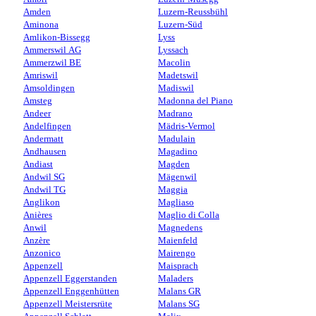
Amden
Luzern-Reussbühl
Aminona
Luzern-Süd
Amlikon-Bissegg
Lyss
Ammerswil AG
Lyssach
Ammerzwil BE
Macolin
Amriswil
Madetswil
Amsoldingen
Madiswil
Amsteg
Madonna del Piano
Andeer
Madrano
Andelfingen
Mädris-Vermol
Andermatt
Madulain
Andhausen
Magadino
Andiast
Magden
Andwil SG
Mägenwil
Andwil TG
Maggia
Anglikon
Magliaso
Anières
Maglio di Colla
Anwil
Magnedens
Anzère
Maienfeld
Anzonico
Mairengo
Appenzell
Maisprach
Appenzell Eggerstanden
Maladers
Appenzell Enggenhütten
Malans GR
Appenzell Meistersrüte
Malans SG