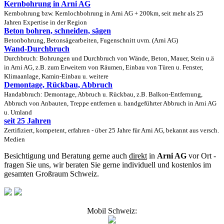
Kernbohrung in Arni AG
Kernbohrung bzw. Kernlochbohrung in Arni AG + 200km, seit mehr als 25
Jahren Expertise in der Region
Beton bohren, schneiden, sägen
Betonbohrung, Betonsägearbeiten, Fugenschnitt uvm. (Arni AG)
Wand-Durchbruch
Durchbruch: Bohrungen und Durchbruch von Wände, Beton, Mauer, Stein u.ä
in Arni AG, z.B. zum Erweitern von Räumen, Einbau von Türen u. Fenster,
Klimaanlage, Kamin-Einbau u. weitere
Demontage, Rückbau, Abbruch
Handabbruch: Demontage, Abbruch u. Rückbau, z.B. Balkon-Entfernung,
Abbruch von Anbauten, Treppe entfernen u. handgeführter Abbruch in Arni AG
u. Umland
seit 25 Jahren
Zertifiziert, kompetent, erfahren - über 25 Jahre für Arni AG, bekannt aus versch.
Medien
Besichtigung und Beratung gerne auch
direkt
in
Arni AG
vor Ort -
fragen Sie uns, wir beraten Sie gerne individuell und kostenlos im
gesamten Großraum Schweiz.
Mobil Schweiz: