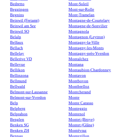
Bedretto
Mont-Soleil
Beggingen
Mont-sur-Rolle
Begnins
Mont-Tramelan
Beinwil (Freiamt)
Montagne-de-Courtelary
Beinwil am See
Montagne-de-Sonvilier
Beinwil SO
Montagnola
Belalp
Montagnon (Leytron)
Belfaux
Montagny-la-Ville
Bellach
Montagny-les-Monts
Bellelay
Montagny-près-Yverdon
Bellerive VD
Montalchez
Bellevue
Montana
Bellikon
Montaubion-Chardonney
Bellinzona
Montavon
Bellmund
Montbovon
Bellwald
Montbrelloz
Belmont-sur-Lausanne
Montcherand
Belmont-sur-Yverdon
Monte
Belp
Monte Carasso
Belpberg
Monteggio
Belprahon
Montenol
Benglen
Montet (Broye)
Benken SG
Montet (Glâne)
Benken ZH
Montévraz
Bennau
Montezillon