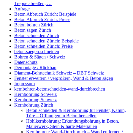
Treppe abreißen, …
Anfrage
Beton Abbruch Zürich: Beispiele
Beton Abbruch Zürich: Preise
Beton bohren Zürich
Beton sägen Zürich
Beton schneiden Zürich
Beton schneiden Zürich: Beispiele
Beton schneiden Zürich: Preise
beton-saegen-schneiden
Bohren & Sägen / Schweiz
Datenschutz
Demontage / Rückbau
Diament-Bohrtechnik Schweiz – DBT Schweiz
Fenster erweitern / vergrößern, Wand & Beton sägen
Impressum
kernbohren-betonschneiden-wand-durchbrechen
Kernbohrung Schweiz
Kernbohrung Schweiz
Kernbohrung Zürich
Beton schneiden & Kernbohrung für Fenster, Kamin,
Türe – Öffnungen in Beton herstellen
Hohlkernbohrung: Erkundungsbohrung in Beton,
Mauerwerk, Stein & harte Materialien
Kernbohren: Wand-Durchbruch – Wand entfernen /