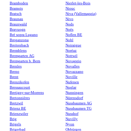
Bramboden
Nierlet-les-Bois
Bramois
Niouc
Bratsch
Niva (Vallemaggia)
Braunau
Nivo
Braunwald
Nods
Bravuogn
Noës
Brè sopra Lugano
Noflen BE
Breganzona
Nohl
Breitenbach
Noiraigue
Bremblens
Noréaz
Bremgarten AG
Nottwil
Bremgarten b. Bern
Novaggio
Brenles
Novalles
Breno
Novazzano
Brent
Noville
Brenzikofen
Nufenen
Bressaucourt
Nuglar
Bretigny-sur-Morrens
Nunningen
Bretonnières
Nürensdorf
Bretzwil
Nussbaumen AG
Brienz BE
Nussbaumen TG
Brienzwiler
Nusshof
Brig
Nuvilly
Brigels
Nyon
Brigerbad
Obbürgen