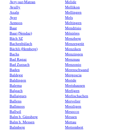
Avry-sur-Matran
Melide
Avully
Mellikon
Axalp
Mellingen
Ayer
Mels
Azmoos
Meltingen
Baar
Mendrisio
Baar (Nendaz)
Ménières
Bäch SZ
Menzberg
Bachenbülach
Menzengrüt
Bächli (Hemberg)
Menziken
Bachs
Menzingen
Bad Ragaz
Menznau
Bad Zurzach
Menzonio
Baden
Merenschwand
Baldegg
Mergoscia
Baldingen
Meride
Balerna
Merishausen
Balgach
Merligen
Ballaigues
Merlischachen
Ballens
Mervelier
Ballmoos
Merzligen
Ballwil
Mesocco
Balm b. Günsberg
Messen
Balm b. Messen
Mettau
Balmberg
Mettembert