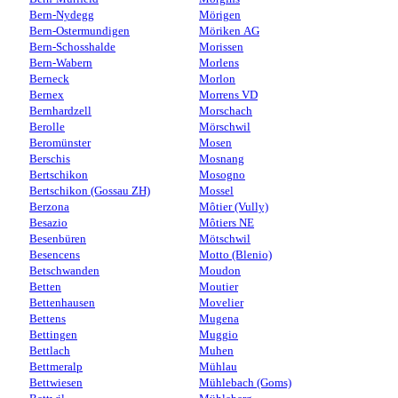
Bern-Nydegg
Mörigen
Bern-Ostermundigen
Möriken AG
Bern-Schosshalde
Morissen
Bern-Wabern
Morlens
Berneck
Morlon
Bernex
Morrens VD
Bernhardzell
Morschach
Berolle
Mörschwil
Beromünster
Mosen
Berschis
Mosnang
Bertschikon
Mosogno
Bertschikon (Gossau ZH)
Mossel
Berzona
Môtier (Vully)
Besazio
Môtiers NE
Besenbüren
Mötschwil
Besencens
Motto (Blenio)
Betschwanden
Moudon
Betten
Moutier
Bettenhausen
Movelier
Bettens
Mugena
Bettingen
Muggio
Bettlach
Muhen
Bettmeralp
Mühlau
Bettwiesen
Mühlebach (Goms)