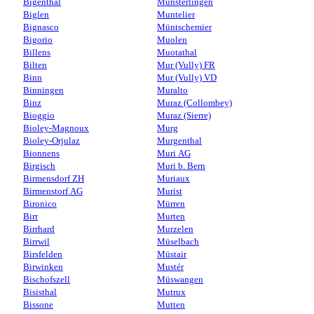
Bigenthal
Münsterlingen
Biglen
Muntelier
Bignasco
Müntschemier
Bigorio
Muolen
Billens
Muotathal
Bilten
Mur (Vully) FR
Binn
Mur (Vully) VD
Binningen
Muralto
Binz
Muraz (Collombey)
Bioggio
Muraz (Sierre)
Bioley-Magnoux
Murg
Bioley-Orjulaz
Murgenthal
Bionnens
Muri AG
Birgisch
Muri b. Bern
Birmensdorf ZH
Muriaux
Birmenstorf AG
Murist
Bironico
Mürren
Birr
Murten
Birrhard
Murzelen
Birrwil
Müselbach
Birsfelden
Müstair
Birwinken
Mustér
Bischofszell
Müswangen
Bisisthal
Mutrux
Bissone
Mutten