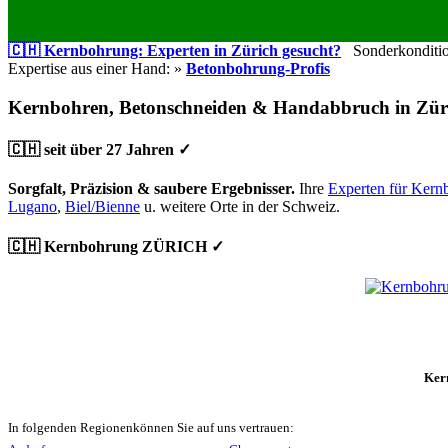
🇨🇭 Kernbohrung: Experten in Zürich gesucht?
Sonderkondition
Expertise aus einer Hand: »
Betonbohrung-Profis
Kernbohren, Betonschneiden & Handabbruch in Zür
🇨🇭 seit über 27 Jahren ✓
Sorgfalt, Präzision & saubere Ergebnisser.
Ihre
Experten für Kern
Lugano
,
Biel/Bienne
u. weitere Orte in der Schweiz.
🇨🇭 Kernbohrung ZÜRICH ✓
Ker
In folgenden Regionenkönnen Sie auf uns vertrauen: