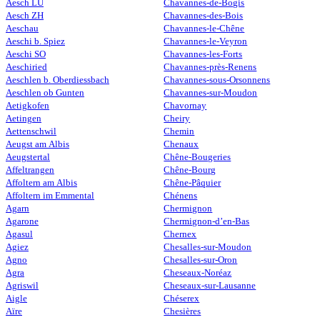
Aesch LU
Chavannes-de-Bogis
Aesch ZH
Chavannes-des-Bois
Aeschau
Chavannes-le-Chêne
Aeschi b. Spiez
Chavannes-le-Veyron
Aeschi SO
Chavannes-les-Forts
Aeschiried
Chavannes-près-Renens
Aeschlen b. Oberdiessbach
Chavannes-sous-Orsonnens
Aeschlen ob Gunten
Chavannes-sur-Moudon
Aetigkofen
Chavornay
Aetingen
Cheiry
Aettenschwil
Chemin
Aeugst am Albis
Chenaux
Aeugstertal
Chêne-Bougeries
Affeltrangen
Chêne-Bourg
Affoltern am Albis
Chêne-Pâquier
Affoltern im Emmental
Chénens
Agarn
Chermignon
Agarone
Chermignon-d’en-Bas
Agasul
Chernex
Agiez
Chesalles-sur-Moudon
Agno
Chesalles-sur-Oron
Agra
Cheseaux-Noréaz
Agriswil
Cheseaux-sur-Lausanne
Aigle
Chéserex
Aïre
Chesières