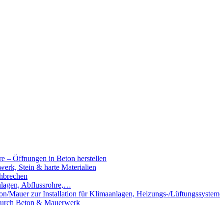
e – Öffnungen in Beton herstellen
rk, Stein & harte Materialien
hbrechen
nlagen, Abflussrohre,…
n/Mauer zur Installation für Klimaanlagen, Heizungs-/Lüftungssystem
 durch Beton & Mauerwerk