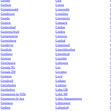
Golino
Liez
Gollion
Ligerz
Gommiswald
Lignerolle
Gondiswil
Lignières
Gondo
Ligornetto
Gonten
Limpach
Gontenbad
Lindau
Gontenschwil
Linden
Goppenstein
Linescio
Goppisberg
Linthal
Gordevio
Lipperswil
Gordola
Lippoldswilen
Gorduno
Littenheid
Gorgier
Litzirüti
Göschenen
Lobsigen
Gossau SG
Loc
Gossau ZH
Locarno
Gossens
Loco
Gossliwil
Lodano
Götighofen
Lodrino
Gottlieben
Lohn GR
Goumoens-la-Ville
Lohn SH
Goumoens-le-Jux
Lohn-Ammannsegg
Goumois
Löhningen
Graben
Lohnstorf