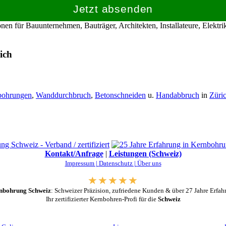
Jetzt absenden
en für Bauunternehmen, Bauträger, Architekten, Installateure, Elekt
ich
bohrungen
,
Wanddurchbruch
,
Betonschneiden
u.
Handabbruch
in
Züri
Kontakt/Anfrage
|
Leistungen (Schweiz)
Impressum |
Datenschutz |
Über uns
nbohrung Schweiz
: Schweizer Präzision, zufriedene Kunden & über 27 Jahre Erfah
Ihr zertifizierter Kernbohren-Profi für die
Schweiz