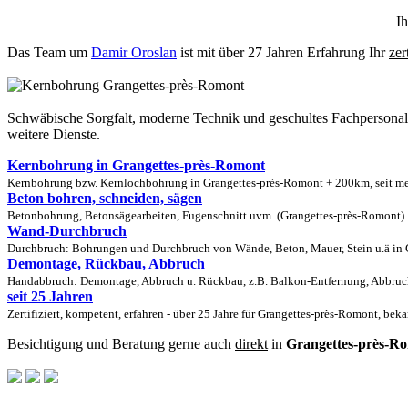
Ih
Das Team um
Damir Oroslan
ist mit über 27 Jahren Erfahrung Ihr
zer
Schwäbische Sorgfalt, moderne Technik und geschultes Fachpersona
weitere Dienste.
Kernbohrung in Grangettes-près-Romont
Kernbohrung bzw. Kernlochbohrung in Grangettes-près-Romont + 200km, seit mehr
Beton bohren, schneiden, sägen
Betonbohrung, Betonsägearbeiten, Fugenschnitt uvm. (Grangettes-près-Romont)
Wand-Durchbruch
Durchbruch: Bohrungen und Durchbruch von Wände, Beton, Mauer, Stein u.ä in G
Demontage, Rückbau, Abbruch
Handabbruch: Demontage, Abbruch u. Rückbau, z.B. Balkon-Entfernung, Abbruch
seit 25 Jahren
Zertifiziert, kompetent, erfahren - über 25 Jahre für Grangettes-près-Romont, bek
Besichtigung und Beratung gerne auch
direkt
in
Grangettes-près-R