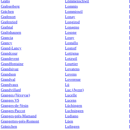
Grabs
Lömmenschwil
Grabserberg
Lommis
Grächen
Lommiswil
Grafenort
Lonay
Grafenried
Longirod
Grafstal
Lopagno
Graltshausen
Losone
Grancia
Lossy
Grancy
Lostallo
Grand-Lancy
Lostorf
Grandcour
Lottigna
Grandevent
Lotzwil
Grandfontaine
Lourtier
Grandsivaz
Lovatens
Grandson
Lovens
Grandval
Loveresse
Grandvaux
Lü
Grandvillard
Luc (Ayent)
Granges (Veveyse)
Lucelle
Granges VS
Lucens
Granges-de-Vesin
Lüchingen
Granges-Paccot
Luchsingen
Granges-près-Marnand
Ludiano
Grangettes-près-Romont
Lüen
Gränichen
Lufingen