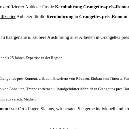
r zertifizierter Anbieter für die
Kernbohrung Grangettes-près-Romo
tifizierter
Anbieter für die
Kernbohrung
in
Grangettes-près-Romont
l
fü haargenaue u. saubere Ausführung aller Arbeiten
in Grangettes-pr
 als 25 Jahren Expertise in der Region
rangettes-près-Romont, z.B. zum Erweitern von Räumen, Einbau von Türen u. Fens
 von Anbauten, Treppe entfernen u. handgeführter Abbruch in Grangettes-près-R
annt aus versch. Medien
omont
vor Ort - fragen Sie uns, wir beraten Sie gerne individuell und