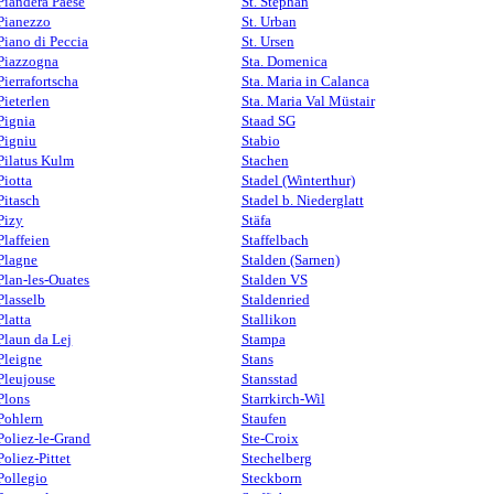
Piandera Paese
St. Stephan
Pianezzo
St. Urban
Piano di Peccia
St. Ursen
Piazzogna
Sta. Domenica
Pierrafortscha
Sta. Maria in Calanca
Pieterlen
Sta. Maria Val Müstair
Pignia
Staad SG
Pigniu
Stabio
Pilatus Kulm
Stachen
Piotta
Stadel (Winterthur)
Pitasch
Stadel b. Niederglatt
Pizy
Stäfa
Plaffeien
Staffelbach
Plagne
Stalden (Sarnen)
Plan-les-Ouates
Stalden VS
Plasselb
Staldenried
Platta
Stallikon
Plaun da Lej
Stampa
Pleigne
Stans
Pleujouse
Stansstad
Plons
Starrkirch-Wil
Pohlern
Staufen
Poliez-le-Grand
Ste-Croix
Poliez-Pittet
Stechelberg
Pollegio
Steckborn