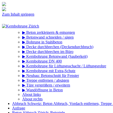
Zum Inhalt springen
▶ Beton zerkleinern & entsorgen
▶ Betonwand schneiden / sägen
▶ Bohrung in Stahlbeton
▶ Decke durchbrechen (Deckendurchbruch)
▶ Decke durchbrechen im Büro
▶ Kernbohrung Betonwand (Sauberkeit)
▶ Kernbohrung DN 400
▶ Kernbohrung für Lüftungsschacht / Lüftungsrohre
▶ Kernbohrung mit Extra-Schutz
▶ Neubau: Betonschnitt für Fenster
▶ Treppe entfernen / absägen
▶ Türe vergrößern / erweitern
▶ Wandöffnung in Beton
About links
About rechts
Abbruch Schweiz: Beton Abbruch, Vordach entfernen, Treppe
Anfrage
Beton Abbruch Zürich: Beispiele