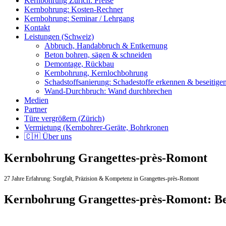
Kernbohrung Zürich: Preise
Kernbohrung: Kosten-Rechner
Kernbohrung: Seminar / Lehrgang
Kontakt
Leistungen (Schweiz)
Abbruch, Handabbruch & Entkernung
Beton bohren, sägen & schneiden
Demontage, Rückbau
Kernbohrung, Kernlochbohrung
Schadstoffsanierung: Schadestoffe erkennen & beseitige
Wand-Durchbruch: Wand durchbrechen
Medien
Partner
Türe vergrößern (Zürich)
Vermietung (Kernbohrer-Geräte, Bohrkronen
🇨🇭 Über uns
Kernbohrung Grangettes-près-Romont
27 Jahre Erfahrung:
Sorgfalt,
Präzision & Kompetenz in Grangettes-près-Romont
Kernbohrung Grangettes-près-Romont: Be