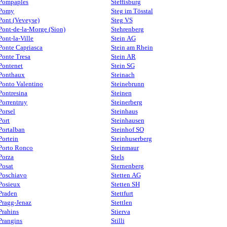
Pompaples
Steffisburg
Pomy
Steg im Tösstal
Pont (Veveyse)
Steg VS
Pont-de-la-Morge (Sion)
Stehrenberg
Pont-la-Ville
Stein AG
Ponte Capriasca
Stein am Rhein
Ponte Tresa
Stein AR
Pontenet
Stein SG
Ponthaux
Steinach
Ponto Valentino
Steinebrunn
Pontresina
Steinen
Porrentruy
Steinerberg
Porsel
Steinhaus
Port
Steinhausen
Portalban
Steinhof SO
Portein
Steinhuserberg
Porto Ronco
Steinmaur
Porza
Stels
Posat
Sternenberg
Poschiavo
Stetten AG
Posieux
Stetten SH
Praden
Stettfurt
Pragg-Jenaz
Stettlen
Prahins
Stierva
Prangins
Stilli