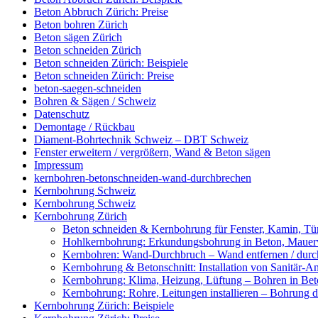
Beton Abbruch Zürich: Preise
Beton bohren Zürich
Beton sägen Zürich
Beton schneiden Zürich
Beton schneiden Zürich: Beispiele
Beton schneiden Zürich: Preise
beton-saegen-schneiden
Bohren & Sägen / Schweiz
Datenschutz
Demontage / Rückbau
Diament-Bohrtechnik Schweiz – DBT Schweiz
Fenster erweitern / vergrößern, Wand & Beton sägen
Impressum
kernbohren-betonschneiden-wand-durchbrechen
Kernbohrung Schweiz
Kernbohrung Schweiz
Kernbohrung Zürich
Beton schneiden & Kernbohrung für Fenster, Kamin, Tür
Hohlkernbohrung: Erkundungsbohrung in Beton, Mauerwe
Kernbohren: Wand-Durchbruch – Wand entfernen / durc
Kernbohrung & Betonschnitt: Installation von Sanitär-A
Kernbohrung: Klima, Heizung, Lüftung – Bohren in Beto
Kernbohrung: Rohre, Leitungen installieren – Bohrung
Kernbohrung Zürich: Beispiele