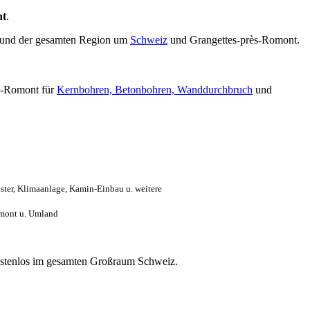
nt
.
und der gesamten Region um
Schweiz
und Grangettes-près-Romont.
ès-Romont für
Kernbohren, Betonbohren, Wanddurchbruch
und
ter, Klimaanlage, Kamin-Einbau u. weitere
omont u. Umland
 kostenlos im gesamten Großraum Schweiz.