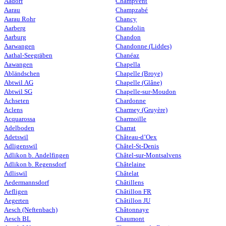
Aadorf
Champvent
Aarau
Champzabé
Aarau Rohr
Chancy
Aarberg
Chandolin
Aarburg
Chandon
Aarwangen
Chandonne (Liddes)
Aathal-Seegräben
Chanéaz
Aawangen
Chapella
Abländschen
Chapelle (Broye)
Abtwil AG
Chapelle (Glâne)
Abtwil SG
Chapelle-sur-Moudon
Achseten
Chardonne
Aclens
Charmey (Gruyère)
Acquarossa
Charmoille
Adelboden
Charrat
Adetswil
Château-d’Oex
Adligenswil
Châtel-St-Denis
Adlikon b. Andelfingen
Châtel-sur-Montsalvens
Adlikon b. Regensdorf
Châtelaine
Adliswil
Châtelat
Aedermannsdorf
Châtillens
Aefligen
Châtillon FR
Aegerten
Châtillon JU
Aesch (Neftenbach)
Châtonnaye
Aesch BL
Chaumont