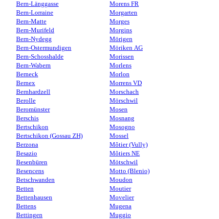
Bern-Länggasse
Morens FR
Bern-Lorraine
Morgarten
Bern-Matte
Morges
Bern-Murifeld
Morgins
Bern-Nydegg
Mörigen
Bern-Ostermundigen
Möriken AG
Bern-Schosshalde
Morissen
Bern-Wabern
Morlens
Berneck
Morlon
Bernex
Morrens VD
Bernhardzell
Morschach
Berolle
Mörschwil
Beromünster
Mosen
Berschis
Mosnang
Bertschikon
Mosogno
Bertschikon (Gossau ZH)
Mossel
Berzona
Môtier (Vully)
Besazio
Môtiers NE
Besenbüren
Mötschwil
Besencens
Motto (Blenio)
Betschwanden
Moudon
Betten
Moutier
Bettenhausen
Movelier
Bettens
Mugena
Bettingen
Muggio