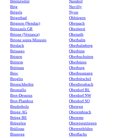
Brienzwiler
Nusshof
Brig
Nuvilly
Brigels
Nyon
Brigerbad
Obbürgen
Brignon (Nendaz)
Oberaach
Brinzauls GR
Oberägeri
Brione (Verzasca)
Oberarth
Brione sopra Minusio
Oberbalm
Brislach
Oberbalmberg
Brissago
Oberbipp
Bristen
Oberbuchsiten
Brittern
Oberbüren
Brittnau
Oberburg
Broc
Oberbussnang
Broglio
Oberbütschel
Bronschhofen
Oberdiessbach
Brontallo
Oberdorf BL
Brot-Dessous
Oberdorf NW
Brot-Plamboz
Oberdorf SO
Bruderholz
Oberegg
Brugg AG
Oberembrach
Brügg BE
Oberems
Brügglen
Oberengstringen
Brülisau
Oberentfelden
Brunegg
Oberflachs