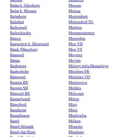
Balm b. Günsberg
Messen
Balm b. Messen
Mettau
Balmberg
Mettembert
Balsthal
Mettendorf TG
Balterswil
Mettlen
Baltschieder
Mettmenstetten
Banco
Metzerlen
Bangerten b. Dieterswil
Mex VD
Bänk (Dägerlen)
Mex VS
Bannwil
Meyriez
Bärau
Meyrin
Barbengo
Mézery-près-Donneloye
Barberêche
Mézières FR
Bäretswil
Mézières VD
Bargen BE
Mezzovico
Bargen SH
Middes
Bäriswil BE
Miécourt
Barmelweid
Miège
Bärschwil
Mies
Barzheim
Miex
Basadingen
Miglieglia
Basel
Milken
Basel-Altstadt
Minusio
Basel-Am Ring
Miralago