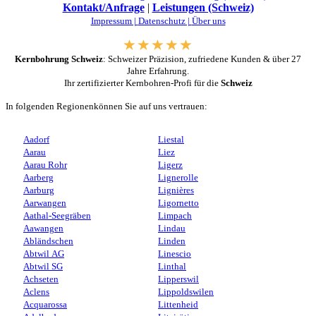
Kontakt/Anfrage
|
Leistungen (Schweiz)
Impressum |
Datenschutz |
Über uns
Kernbohrung Schweiz
: Schweizer Präzision, zufriedene Kunden & über 27
Jahre Erfahrung.
Ihr zertifizierter Kernbohren-Profi für die
Schweiz
In folgenden Regionenkönnen Sie auf uns vertrauen:
Aadorf
Liestal
Aarau
Liez
Aarau Rohr
Ligerz
Aarberg
Lignerolle
Aarburg
Lignières
Aarwangen
Ligornetto
Aathal-Seegräben
Limpach
Aawangen
Lindau
Abländschen
Linden
Abtwil AG
Linescio
Abtwil SG
Linthal
Achseten
Lipperswil
Aclens
Lippoldswilen
Acquarossa
Littenheid