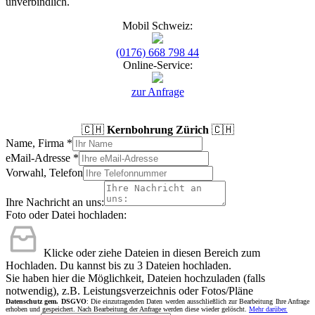
unverbindlich.
Mobil Schweiz:
(0176) 668 798 44
Online-Service:
zur Anfrage
🇨🇭
Kernbohrung Zürich
🇨🇭
Name, Firma
*
eMail-Adresse
*
Vorwahl, Telefon
Ihre Nachricht an uns:
Foto oder Datei hochladen:
Klicke oder ziehe Dateien in diesen Bereich zum
Hochladen.
Du kannst bis zu 3 Dateien hochladen.
Sie haben hier die Möglichkeit, Dateien hochzuladen (falls
notwendig), z.B. Leistungsverzeichnis oder Fotos/Pläne
Datenschutz gem. DSGVO
: Die einzutragenden Daten werden ausschließlich zur Bearbeitung Ihre Anfrage
erhoben und gespeichert. Nach Bearbeitung der Anfrage werden diese wieder gelöscht.
Mehr darüber.