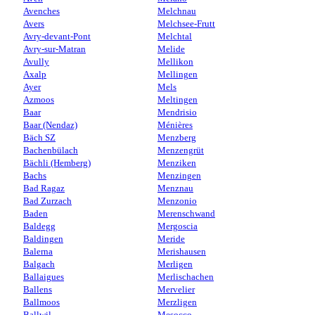
Avenches
Melchnau
Avers
Melchsee-Frutt
Avry-devant-Pont
Melchtal
Avry-sur-Matran
Melide
Avully
Mellikon
Axalp
Mellingen
Ayer
Mels
Azmoos
Meltingen
Baar
Mendrisio
Baar (Nendaz)
Ménières
Bäch SZ
Menzberg
Bachenbülach
Menzengrüt
Bächli (Hemberg)
Menziken
Bachs
Menzingen
Bad Ragaz
Menznau
Bad Zurzach
Menzonio
Baden
Merenschwand
Baldegg
Mergoscia
Baldingen
Meride
Balerna
Merishausen
Balgach
Merligen
Ballaigues
Merlischachen
Ballens
Mervelier
Ballmoos
Merzligen
Ballwil
Mesocco