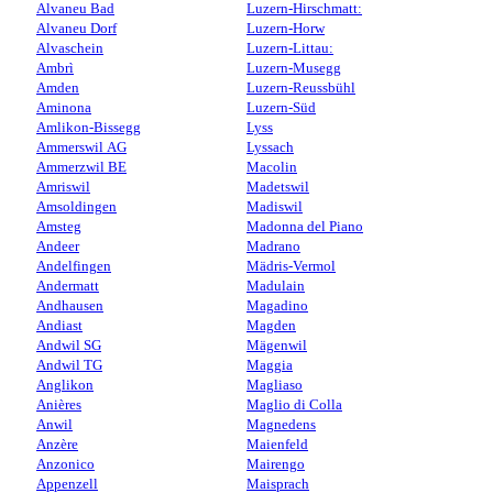
Alvaneu Bad
Luzern-Hirschmatt:
Alvaneu Dorf
Luzern-Horw
Alvaschein
Luzern-Littau:
Ambrì
Luzern-Musegg
Amden
Luzern-Reussbühl
Aminona
Luzern-Süd
Amlikon-Bissegg
Lyss
Ammerswil AG
Lyssach
Ammerzwil BE
Macolin
Amriswil
Madetswil
Amsoldingen
Madiswil
Amsteg
Madonna del Piano
Andeer
Madrano
Andelfingen
Mädris-Vermol
Andermatt
Madulain
Andhausen
Magadino
Andiast
Magden
Andwil SG
Mägenwil
Andwil TG
Maggia
Anglikon
Magliaso
Anières
Maglio di Colla
Anwil
Magnedens
Anzère
Maienfeld
Anzonico
Mairengo
Appenzell
Maisprach