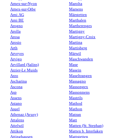
Arnex-sur-Nyon
Marolta
Arnex-sur-Orbe
Marsens
Arni AG
Märstetten
Arni BE
Marthalen
Arogno
Martherenges
Arolla
Martigny
Arosa
Martigny-Croix
Arosio
Martina
Arth
Martisberg
Arveyes
Märwil
Arvigo
Maschwanden
Arvillard (Salins)
Mase
Arzier-Le Muids
Masein
Arzo
Maseltrangen
Ascharina
Massagno
Ascona
Massongex
Asp
Massonnens
Assens
Mastrils
Astano
Mathod
Asuel
Mathon
Athenaz (Avusy)
Matran
Attalens
Matt
Attelwil
Matten (St. Stephan)
Attikon
Matten b. Interlaken
Attinghausen
Mattstetten