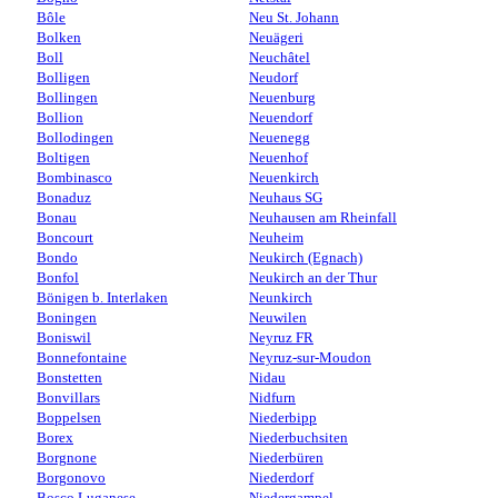
Bôle
Neu St. Johann
Bolken
Neuägeri
Boll
Neuchâtel
Bolligen
Neudorf
Bollingen
Neuenburg
Bollion
Neuendorf
Bollodingen
Neuenegg
Boltigen
Neuenhof
Bombinasco
Neuenkirch
Bonaduz
Neuhaus SG
Bonau
Neuhausen am Rheinfall
Boncourt
Neuheim
Bondo
Neukirch (Egnach)
Bonfol
Neukirch an der Thur
Bönigen b. Interlaken
Neunkirch
Boningen
Neuwilen
Boniswil
Neyruz FR
Bonnefontaine
Neyruz-sur-Moudon
Bonstetten
Nidau
Bonvillars
Nidfurn
Boppelsen
Niederbipp
Borex
Niederbuchsiten
Borgnone
Niederbüren
Borgonovo
Niederdorf
Bosco Luganese
Niedergampel