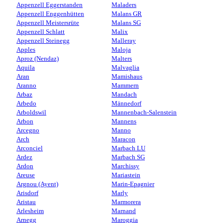
Appenzell Eggerstanden
Maladers
Appenzell Enggenhütten
Malans GR
Appenzell Meistersrüte
Malans SG
Appenzell Schlatt
Malix
Appenzell Steinegg
Malleray
Apples
Maloja
Aproz (Nendaz)
Malters
Aquila
Malvaglia
Aran
Mamishaus
Aranno
Mammern
Arbaz
Mandach
Arbedo
Männedorf
Arboldswil
Mannenbach-Salenstein
Arbon
Mannens
Arcegno
Manno
Arch
Maracon
Arconciel
Marbach LU
Ardez
Marbach SG
Ardon
Marchissy
Areuse
Mariastein
Argnou (Ayent)
Marin-Epagnier
Arisdorf
Marly
Aristau
Marmorera
Arlesheim
Marnand
Arnegg
Maroggia