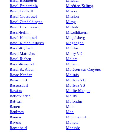
Basel-Bachletten
Mirchel
Basel-Bruderholz
Misériez (Salins)
Basel-Gotthelf
Misery
Basel-Grossbasel
Mission
Basel-Gundeldingen
Missy
Basel-Hirzbrunnen
Mitlödi
Basel-Iselin
Mittelhäusern
Basel-Kleinbasel
Mogelsberg
Basel-Kleinhüningen
Moghegno
Basel-Klybeck
Möhlin
Basel-Matthäus
Moiry VD
Basel-Riehen
Molare
Basel-Rosental
Moleno
Basel-St. Alban
Moléson-sur-Gruyères
Basse-Nendaz
Molinis
Bassecourt
Mollens VD
Bassersdorf
Mollens VS
Bassins
Mollie-Margot
Bätterkinden
Mollis
Bättwil
Molondin
Bauen
Mols
Baulmes
Mon
Bauma
Mönchaltorf
Bavois
Moneto
Bazenheid
Monible