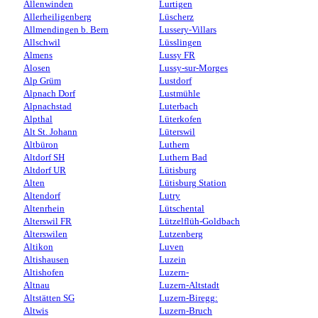
Allenwinden
Lurtigen
Allerheiligenberg
Lüscherz
Allmendingen b. Bern
Lussery-Villars
Allschwil
Lüsslingen
Almens
Lussy FR
Alosen
Lussy-sur-Morges
Alp Grüm
Lustdorf
Alpnach Dorf
Lustmühle
Alpnachstad
Luterbach
Alpthal
Lüterkofen
Alt St. Johann
Lüterswil
Altbüron
Luthern
Altdorf SH
Luthern Bad
Altdorf UR
Lütisburg
Alten
Lütisburg Station
Altendorf
Lutry
Altenrhein
Lütschental
Alterswil FR
Lützelflüh-Goldbach
Alterswilen
Lutzenberg
Altikon
Luven
Altishausen
Luzein
Altishofen
Luzern-
Altnau
Luzern-Altstadt
Altstätten SG
Luzern-Biregg:
Altwis
Luzern-Bruch