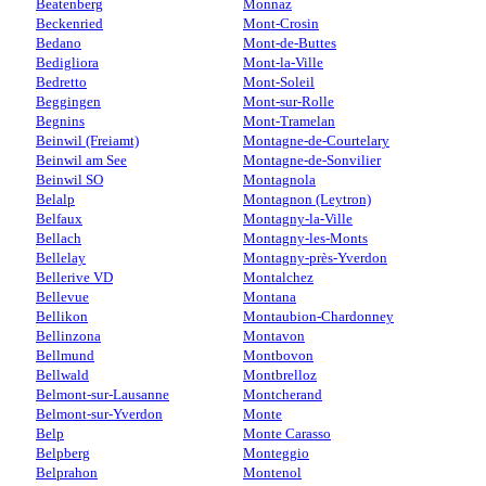
Beatenberg
Monnaz
Beckenried
Mont-Crosin
Bedano
Mont-de-Buttes
Bedigliora
Mont-la-Ville
Bedretto
Mont-Soleil
Beggingen
Mont-sur-Rolle
Begnins
Mont-Tramelan
Beinwil (Freiamt)
Montagne-de-Courtelary
Beinwil am See
Montagne-de-Sonvilier
Beinwil SO
Montagnola
Belalp
Montagnon (Leytron)
Belfaux
Montagny-la-Ville
Bellach
Montagny-les-Monts
Bellelay
Montagny-près-Yverdon
Bellerive VD
Montalchez
Bellevue
Montana
Bellikon
Montaubion-Chardonney
Bellinzona
Montavon
Bellmund
Montbovon
Bellwald
Montbrelloz
Belmont-sur-Lausanne
Montcherand
Belmont-sur-Yverdon
Monte
Belp
Monte Carasso
Belpberg
Monteggio
Belprahon
Montenol