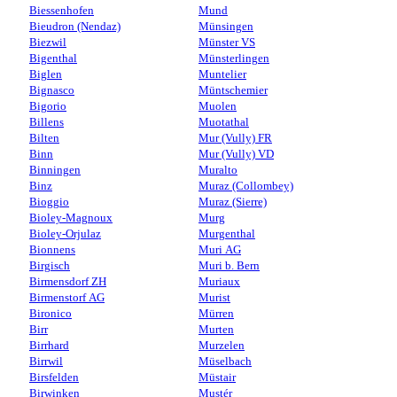
Biessenhofen
Mund
Bieudron (Nendaz)
Münsingen
Biezwil
Münster VS
Bigenthal
Münsterlingen
Biglen
Muntelier
Bignasco
Müntschemier
Bigorio
Muolen
Billens
Muotathal
Bilten
Mur (Vully) FR
Binn
Mur (Vully) VD
Binningen
Muralto
Binz
Muraz (Collombey)
Bioggio
Muraz (Sierre)
Bioley-Magnoux
Murg
Bioley-Orjulaz
Murgenthal
Bionnens
Muri AG
Birgisch
Muri b. Bern
Birmensdorf ZH
Muriaux
Birmenstorf AG
Murist
Bironico
Mürren
Birr
Murten
Birrhard
Murzelen
Birrwil
Müselbach
Birsfelden
Müstair
Birwinken
Mustér