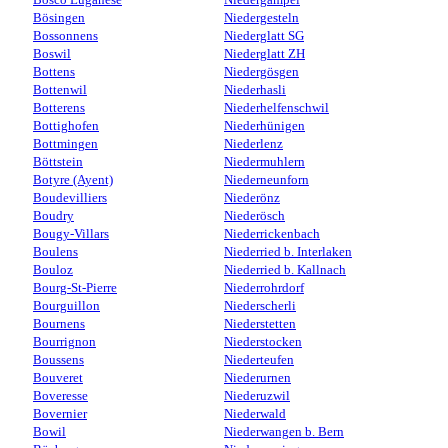
Bösingen
Niedergesteln
Bossonnens
Niederglatt SG
Boswil
Niederglatt ZH
Bottens
Niedergösgen
Bottenwil
Niederhasli
Botterens
Niederhelfenschwil
Bottighofen
Niederhünigen
Bottmingen
Niederlenz
Böttstein
Niedermuhlern
Botyre (Ayent)
Niederneunforn
Boudevilliers
Niederönz
Boudry
Niederösch
Bougy-Villars
Niederrickenbach
Boulens
Niederried b. Interlaken
Bouloz
Niederried b. Kallnach
Bourg-St-Pierre
Niederrohrdorf
Bourguillon
Niederscherli
Bournens
Niederstetten
Bourrignon
Niederstocken
Boussens
Niederteufen
Bouveret
Niederurnen
Boveresse
Niederuzwil
Bovernier
Niederwald
Bowil
Niederwangen b. Bern