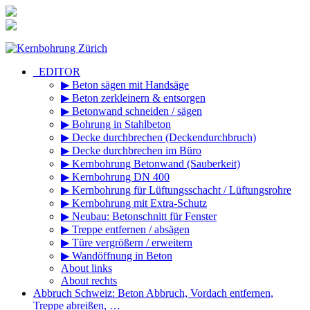
Zum
Inhalt
springen
_EDITOR
▶ Beton sägen mit Handsäge
▶ Beton zerkleinern & entsorgen
▶ Betonwand schneiden / sägen
▶ Bohrung in Stahlbeton
▶ Decke durchbrechen (Deckendurchbruch)
▶ Decke durchbrechen im Büro
▶ Kernbohrung Betonwand (Sauberkeit)
▶ Kernbohrung DN 400
▶ Kernbohrung für Lüftungsschacht / Lüftungsrohre
▶ Kernbohrung mit Extra-Schutz
▶ Neubau: Betonschnitt für Fenster
▶ Treppe entfernen / absägen
▶ Türe vergrößern / erweitern
▶ Wandöffnung in Beton
About links
About rechts
Abbruch Schweiz: Beton Abbruch, Vordach entfernen,
Treppe abreißen, …