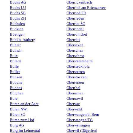
Buchs AG
Oberrickenbach
Buchs LU
Oberried am Brienzersee
Buchs SG
Oberried FR
Buchs ZH
Oberrieden
Büchslen
Oberriet SG
Buckten
Oberrindal
Büetigen
Oberrohrdorf
Bühl b. Aarberg
Oberrüti
Bühler
Obersaxen
Buhwil
Oberschan
Buix
Oberschrot
Bülach
Oberstammheim
Bulle
Obersteckholz
Bullet
Oberstetten
Bünzen
Oberstocken
Buochs
Oberterzen
Buonas
Oberthal
Bürchen
Oberurnen
Bure
Oberuzwil
Büren an der Aare
Obervaz
Büren NW
Oberwald
Büren SO
Oberwangen b. Bern
Büren zum Hof
Oberwangen TG
Burg AG
Oberweningen
Burg im Leimental
Oberwil (Dägerlen)