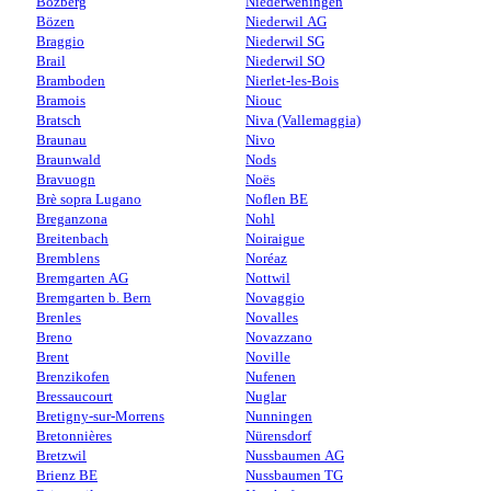
Bözberg
Niederweningen
Bözen
Niederwil AG
Braggio
Niederwil SG
Brail
Niederwil SO
Bramboden
Nierlet-les-Bois
Bramois
Niouc
Bratsch
Niva (Vallemaggia)
Braunau
Nivo
Braunwald
Nods
Bravuogn
Noës
Brè sopra Lugano
Noflen BE
Breganzona
Nohl
Breitenbach
Noiraigue
Bremblens
Noréaz
Bremgarten AG
Nottwil
Bremgarten b. Bern
Novaggio
Brenles
Novalles
Breno
Novazzano
Brent
Noville
Brenzikofen
Nufenen
Bressaucourt
Nuglar
Bretigny-sur-Morrens
Nunningen
Bretonnières
Nürensdorf
Bretzwil
Nussbaumen AG
Brienz BE
Nussbaumen TG