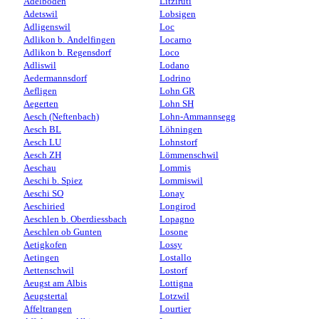
Adelboden
Litzirüti
Adetswil
Lobsigen
Adligenswil
Loc
Adlikon b. Andelfingen
Locarno
Adlikon b. Regensdorf
Loco
Adliswil
Lodano
Aedermannsdorf
Lodrino
Aefligen
Lohn GR
Aegerten
Lohn SH
Aesch (Neftenbach)
Lohn-Ammannsegg
Aesch BL
Löhningen
Aesch LU
Lohnstorf
Aesch ZH
Lömmenschwil
Aeschau
Lommis
Aeschi b. Spiez
Lommiswil
Aeschi SO
Lonay
Aeschiried
Longirod
Aeschlen b. Oberdiessbach
Lopagno
Aeschlen ob Gunten
Losone
Aetigkofen
Lossy
Aetingen
Lostallo
Aettenschwil
Lostorf
Aeugst am Albis
Lottigna
Aeugstertal
Lotzwil
Affeltrangen
Lourtier