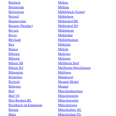
Bettlach
Muhen
Bettmeralp
Mühlau
Bettwiesen
Mühlebach (Goms)
Bettwil
Mühleberg
Beurnevésin
Mühledorf BE
Beuson (Nendaz)
Mühledorf SO
Bevaix
Mühlehorn
Bever
Mühlethal
Bévilard
Mühlethurnen
Bex
Mühlrüti
Biasca
Mülchi
Biberen
Mulegns
Biberist
Mülenen
Bibern SH
Müllheim Dorf
Bibern SO
Müllheim-Wigoltingen
Biberstein
Mülligen
Bichelsee
Mümliswil
Bichwil
Mumpé Medel
Bidogno
Mumpf
Biel
Münchenbuchsee
Biel VS
Münchenstein
Biel-Benken BL
Münchenwiler
Biembach im Emmental
Münchringen
Bienne
Münchwilen AG
Bière
Münchwilen TG