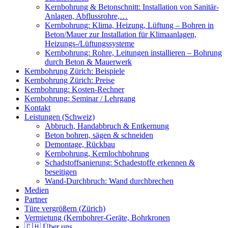
Kernbohrung & Betonschnitt: Installation von Sanitär-
Anlagen, Abflussrohre,…
Kernbohrung: Klima, Heizung, Lüftung – Bohren in
Beton/Mauer zur Installation für Klimaanlagen,
Heizungs-/Lüftungssysteme
Kernbohrung: Rohre, Leitungen installieren – Bohrung
durch Beton & Mauerwerk
Kernbohrung Zürich: Beispiele
Kernbohrung Zürich: Preise
Kernbohrung: Kosten-Rechner
Kernbohrung: Seminar / Lehrgang
Kontakt
Leistungen (Schweiz)
Abbruch, Handabbruch & Entkernung
Beton bohren, sägen & schneiden
Demontage, Rückbau
Kernbohrung, Kernlochbohrung
Schadstoffsanierung: Schadestoffe erkennen &
beseitigen
Wand-Durchbruch: Wand durchbrechen
Medien
Partner
Türe vergrößern (Zürich)
Vermietung (Kernbohrer-Geräte, Bohrkronen
🇨🇭 Über uns