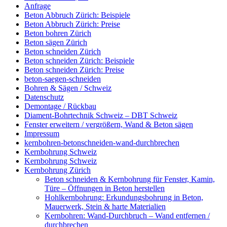
Anfrage
Beton Abbruch Zürich: Beispiele
Beton Abbruch Zürich: Preise
Beton bohren Zürich
Beton sägen Zürich
Beton schneiden Zürich
Beton schneiden Zürich: Beispiele
Beton schneiden Zürich: Preise
beton-saegen-schneiden
Bohren & Sägen / Schweiz
Datenschutz
Demontage / Rückbau
Diament-Bohrtechnik Schweiz – DBT Schweiz
Fenster erweitern / vergrößern, Wand & Beton sägen
Impressum
kernbohren-betonschneiden-wand-durchbrechen
Kernbohrung Schweiz
Kernbohrung Schweiz
Kernbohrung Zürich
Beton schneiden & Kernbohrung für Fenster, Kamin,
Türe – Öffnungen in Beton herstellen
Hohlkernbohrung: Erkundungsbohrung in Beton,
Mauerwerk, Stein & harte Materialien
Kernbohren: Wand-Durchbruch – Wand entfernen /
durchbrechen