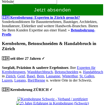
Website
Jetzt absenden
🇨🇭 Kernbohrung: Experten in Zürich gesucht?
Sonderkonditionen für Bauunternehmen, Bauträger, Architekten,
Installateure, Elektriker und weitere Handwerk-Branchen. Bieten
Sie Ihren Kunden Expertise aus einer Hand: »
Betonbohrung-
Profis
Kernbohren, Betonschneiden & Handabbruch in
Zürich
🇨🇭 seit über 27 Jahren ✓
Sorgfalt, Präzision & saubere Ergebnisser.
Ihre
Experten für
Kernbohrungen
,
Wanddurchbruch
,
Betonschneiden
u.
Handabbruch
in
Zürich
,
Genf
,
Basel
,
Bern
,
Lausanne
,
Winterthur
,
St. Gallen
,
Luzern
,
Lugano
,
Biel/Bienne
u. weitere Orte in der Schweiz.
🇨🇭 Kernbohrung ZÜRICH ✓