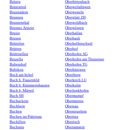
Brünig
Oberfrittenbach
Brünisried
Obergerlafingen
Brunnadern
Obergesteln
Brunnen
Oberglatt ZH
Brunnenthal
Obergoldbach
Brusino Arsizio
Obergösgen
Brusio
Oberhallau
Bruson
Oberhasli
Brüttelen
Oberhelfenschwil
Brütten
Oberhof
Brüttisellen
Oberhofen AG
Bruzella
Oberhofen am Thunersee
Bubendorf
Oberhofen TG
Bubikon
Oberhünigen
Buch am Irchel
Oberiberg
Buch b. Frauenfeld
Oberkirch LU
Buch b. Kümmertshausen
Oberkulm
Buch b. Märwil
Oberlunkhofen
Buch SH
Obermumpf
Buchackern
Obermutten
Buchberg
Obernau
Buchen
Oberneunforn
Buchen im Prättigau
Oberönz
Buchillon
Oberösch
Buchrain
Oberramsern