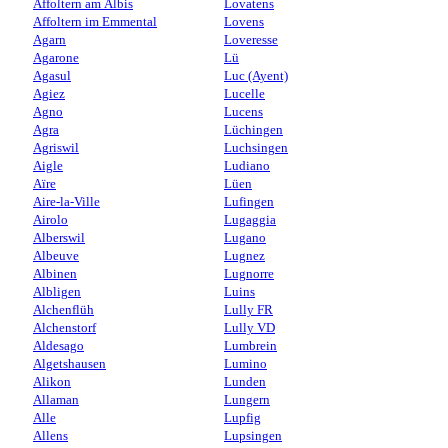
Affoltern am Albis
Lovatens
Affoltern im Emmental
Lovens
Agarn
Loveresse
Agarone
Lü
Agasul
Luc (Ayent)
Agiez
Lucelle
Agno
Lucens
Agra
Lüchingen
Agriswil
Luchsingen
Aigle
Ludiano
Aïre
Lüen
Aire-la-Ville
Lufingen
Airolo
Lugaggia
Alberswil
Lugano
Albeuve
Lugnez
Albinen
Lugnorre
Albligen
Luins
Alchenflüh
Lully FR
Alchenstorf
Lully VD
Aldesago
Lumbrein
Algetshausen
Lumino
Alikon
Lunden
Allaman
Lungern
Alle
Lupfig
Allens
Lupsingen