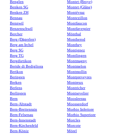
Benglen
Montet (Broye)
Benken SG
Montet (Glâne)
Benken ZH
Montévraz
Bennau
Montezillon
Bennwil
Montfaucon
Benzenschwil
Montfavergier
Bercher
Mönthal
Berg (Dägerlen)
Montherod
Berg am Irchel
Monthey
Berg SG
Montignez
Berg TG
Montlingen
Bergdietikon
Montmagny
Beride di Bedigliora
Montmelon
Berikon
Montmollin
Beringen
Montpreveyres
Berken
Montreux
Berlens
Montricher
Berlingen
Montsevelier
Bern
Moosleerau
Bern-Altstadt
Moosseedorf
Bern-Breitenrain
Morbio Inferiore
Bern-Felsenau
Morbio Superiore
Bern-Innenstadt
Morcles
Bern-Kirchenfeld
Morcote
Bern-Köniz
Mörel