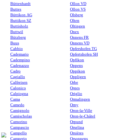
Büttenhardt
Ollon VD
Buttes
Ollon VS
Büttikon AG
Olsberg
Buttikon SZ
Olten
Buttisholz
Oltingen
Buttwil
Onex
Bützberg
Onnens FR
Buus
Onnens VD
Cabbio
Opfershofen TG
Cademario
Opfertshofen SH
Cadempino
Opfikon
Cadenazzo
Oppens
Cadro
Oppikon
Cagiallo
Oppligen
Calfreisen
Orbe
Calonico
Orges
Calpiogna
Origlio
Cama
Ormalingen
Camedo
Orny
Camignolo
Oron-la-Ville
Camischolas
Oron-le-Châtel
Camorino
Orpund
Campascio
Orselina
Campello
Orsières
Camperio
Orsonnens