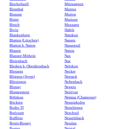
Bischofszell
Müswangen
Bisisthal
Mutrux
Bissone
Mutten
Bister
Muttenz
Bitsch
Muzzano
Bivio
Näfels
Blankenburg
Nänikon
Blatten (Lötschen)
Nassen
Blatten b. Naters
Nassenwil
Blauen
Naters
Blausee-Mitholz
Nax
Bleienbach
Naz
Bleiken b. Oberdiessbach
Nebikon
Blessens
Necker
Blignou (Ayent)
Neerach
Blitzingen
Neftenbach
Blonay
Neggio
Blumenstein
Neirivue
Böbikon
Némiaz (Chamoson)
Böckten
Nennigkofen
Bodio TI
Nenzlingen
Boécourt
Neschwil
Bofflens
Nesselnbach
Bogis-Bossey
Nesslau
Bogno
Netstal