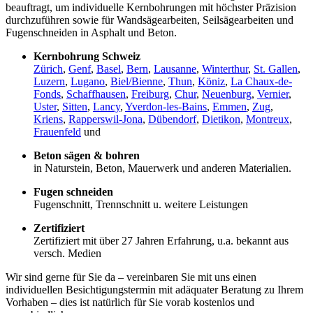
beauftragt, um individuelle Kernbohrungen mit höchster Präzision
durchzuführen sowie für Wandsägearbeiten, Seilsägearbeiten und
Fugenschneiden in Asphalt und Beton.
Kernbohrung Schweiz
Zürich
,
Genf
,
Basel
,
Bern
,
Lausanne
,
Winterthur
,
St. Gallen
,
Luzern
,
Lugano
,
Biel/Bienne
,
Thun
,
Köniz
,
La Chaux-de-
Fonds
,
Schaffhausen
,
Freiburg
,
Chur
,
Neuenburg
,
Vernier
,
Uster
,
Sitten
,
Lancy
,
Yverdon-les-Bains
,
Emmen
,
Zug
,
Kriens
,
Rapperswil-Jona
,
Dübendorf
,
Dietikon
,
Montreux
,
Frauenfeld
und
Beton sägen & bohren
in Naturstein, Beton, Mauerwerk und anderen Materialien.
Fugen schneiden
Fugenschnitt, Trennschnitt u. weitere Leistungen
Zertifiziert
Zertifiziert mit über 27 Jahren Erfahrung, u.a. bekannt aus
versch. Medien
Wir sind gerne für Sie da – vereinbaren Sie mit uns einen
individuellen Besichtigungstermin mit adäquater Beratung zu Ihrem
Vorhaben – dies ist natürlich für Sie vorab kostenlos und