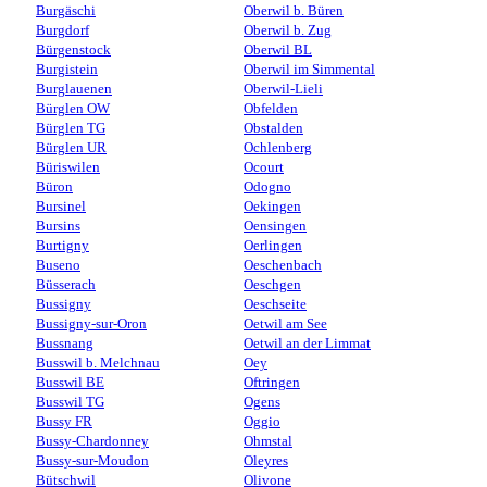
Burgäschi
Oberwil b. Büren
Burgdorf
Oberwil b. Zug
Bürgenstock
Oberwil BL
Burgistein
Oberwil im Simmental
Burglauenen
Oberwil-Lieli
Bürglen OW
Obfelden
Bürglen TG
Obstalden
Bürglen UR
Ochlenberg
Büriswilen
Ocourt
Büron
Odogno
Bursinel
Oekingen
Bursins
Oensingen
Burtigny
Oerlingen
Buseno
Oeschenbach
Büsserach
Oeschgen
Bussigny
Oeschseite
Bussigny-sur-Oron
Oetwil am See
Bussnang
Oetwil an der Limmat
Busswil b. Melchnau
Oey
Busswil BE
Oftringen
Busswil TG
Ogens
Bussy FR
Oggio
Bussy-Chardonney
Ohmstal
Bussy-sur-Moudon
Oleyres
Bütschwil
Olivone