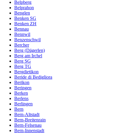
Belpberg
Belprahon
Benglen
Benken SG
Benken ZH
Bennau
Bennwil
Benzenschwil
Bercher
Berg (Dägerlen)
Berg am Irchel
Berg SG
Berg TG
Bergdietikon
Beride di Bedigliora
Berikon
Beringen
Berken
Berlens
Berlingen
Bern
Bern-Altstadt
Bern-Breitenrain
Bern-Felsenau
Bern-Innenstadt