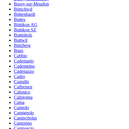
Bussy-sur-Moudon
Bütschwil
Büttenhardt
Buttes
Büttikon AG
Buttikon SZ
Buttisholz
Buttwil
Bützberg
Buus
Cabbio
Cademario
Cadempino
Cadenazzo
Cadro
Cagiallo
Calfreisen
Calonico
Calpiogna
Cama
Camedo
Camignolo
Camischolas
Camorino
Campascio