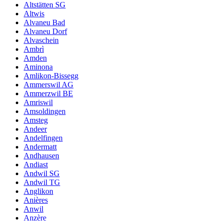
Altstätten SG
Altwis
Alvaneu Bad
Alvaneu Dorf
Alvaschein
Ambrì
Amden
Aminona
Amlikon-Bissegg
Ammerswil AG
Ammerzwil BE
Amriswil
Amsoldingen
Amsteg
Andeer
Andelfingen
Andermatt
Andhausen
Andiast
Andwil SG
Andwil TG
Anglikon
Anières
Anwil
Anzère