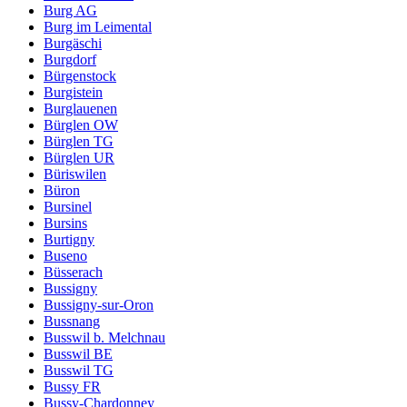
Burg AG
Burg im Leimental
Burgäschi
Burgdorf
Bürgenstock
Burgistein
Burglauenen
Bürglen OW
Bürglen TG
Bürglen UR
Büriswilen
Büron
Bursinel
Bursins
Burtigny
Buseno
Büsserach
Bussigny
Bussigny-sur-Oron
Bussnang
Busswil b. Melchnau
Busswil BE
Busswil TG
Bussy FR
Bussy-Chardonney