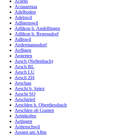
Aclens
Acquarossa
Adelboden
Adetswil
Adligenswil
Adlikon b. Andelfingen
Adlikon b. Regensdorf
Adliswil
Aedermannsdorf
Aefligen
Aegerten
Aesch (Neftenbach)
Aesch BL
Aesch LU
Aesch ZH
Aeschau
Aeschi b. Spiez
Aeschi SO
Aeschiried
Aeschlen b. Oberdiessbach
Aeschlen ob Gunten
Aetigkofen
Aetingen
Aettenschwil
Aeugst am Albis