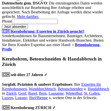
Datenschutz gem. DSGVO
: Die einzutragenden Daten werden
ausschließlich zur Bearbeitung Ihre Anfrage erhoben und
gespeichert. Nach Bearbeitung der Anfrage werden diese wieder
gelöscht.
Mehr darüber.
Phone
Jetzt absenden
🇨🇭 Kernbohrung: Experten in Zürich gesucht?
Sonderkonditionen für Bauunternehmen, Bauträger, Architekten,
Installateure, Elektriker und weitere Handwerk-Branchen. Bieten
Sie Ihren Kunden Expertise aus einer Hand: »
Betonbohrung-
Profis
Kernbohren, Betonschneiden & Handabbruch in
Zürich
🇨🇭 seit über 27 Jahren ✓
Sorgfalt, Präzision & saubere Ergebnisser.
Ihre
Experten für
Kernbohrungen
,
Wanddurchbruch
,
Betonschneiden
u.
Handabbruch
in
Zürich
,
Genf
,
Basel
,
Bern
,
Lausanne
,
Winterthur
,
St. Gallen
,
Luzern
,
Lugano
,
Biel/Bienne
u. weitere Orte in der Schweiz.
🇨🇭 Kernbohrung ZÜRICH ✓