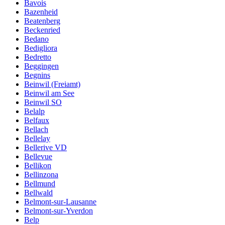
Bavois
Bazenheid
Beatenberg
Beckenried
Bedano
Bedigliora
Bedretto
Beggingen
Begnins
Beinwil (Freiamt)
Beinwil am See
Beinwil SO
Belalp
Belfaux
Bellach
Bellelay
Bellerive VD
Bellevue
Bellikon
Bellinzona
Bellmund
Bellwald
Belmont-sur-Lausanne
Belmont-sur-Yverdon
Belp