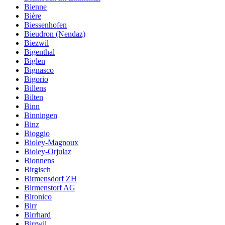
Bienne
Bière
Biessenhofen
Bieudron (Nendaz)
Biezwil
Bigenthal
Biglen
Bignasco
Bigorio
Billens
Bilten
Binn
Binningen
Binz
Bioggio
Bioley-Magnoux
Bioley-Orjulaz
Bionnens
Birgisch
Birmensdorf ZH
Birmenstorf AG
Bironico
Birr
Birrhard
Birrwil