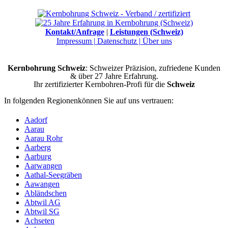
Kontakt/Anfrage
|
Leistungen (Schweiz)
Impressum |
Datenschutz |
Über uns
Kernbohrung Schweiz
: Schweizer Präzision, zufriedene Kunden
& über 27 Jahre Erfahrung.
Ihr zertifizierter Kernbohren-Profi für die
Schweiz
In folgenden Regionenkönnen Sie auf uns vertrauen:
Aadorf
Aarau
Aarau Rohr
Aarberg
Aarburg
Aarwangen
Aathal-Seegräben
Aawangen
Abländschen
Abtwil AG
Abtwil SG
Achseten