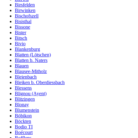
Birsfelden
Birwinken
Bischofszell
Bisisthal
Bissone
Bister
Bitsch
Bivio
Blankenburg
Blatten (Lötschen)
Blatten b. Naters
Blauen
Blausee-Mitholz
Bleienbach
Bleiken b. Oberdiessbach
Blessens
Blignou (Ayent)
Blitzingen
Blonay
Blumenstein
Böbikon
Böckten
Bodio TI
Boécourt
Bofflens