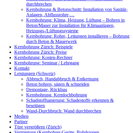
durchbrechen
Kernbohrung & Betonschnitt: Installation von Sanitär-
Anlagen, Abflussrohre,…
Kernbohrung: Klima, Heizung, Lüftung – Bohren in
Beton/Mauer zur Installation für Klimaanlagen,
Heizungs-/Lüftungssysteme
Kernbohrung: Rohre, Leitungen installieren – Bohrung
durch Beton & Mauerwerk
Kernbohrung Zürich: Beispiele
Kernbohrung Zürich: Preise
Kernbohrung: Kosten-Rechner
Kernbohrung: Seminar / Lehrgang
Kontakt
Leistungen (Schweiz)
Abbruch, Handabbruch & Entkernung
Beton bohren, sägen & schneiden
Demontage, Rückbau
Kernbohrung, Kernlochbohrung
Schadstoffsanierung: Schadestoffe erkennen &
beseitigen
Wand-Durchbruch: Wand durchbrechen
Medien
Partner
Türe vergrößern (Zürich)
Vermietung (Kernbohrer-Geräte, Bohrkronen