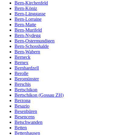
Bern-Kirchenfeld
Bern-Köniz
Bern-Länggasse
Bern-Lorraine
Bern-Matte
Bern-Murifeld
Bern-Nydegg
Bern-Ostermundigen
Bern-Schosshalde
Bern-Wabern
Berneck
Bernex
Bernhardzell
Berolle
Beromünster
Berschis
Bertschikon
Bertschikon (Gossau ZH)
Berzona
Besazio
Besenbüren
Besencens
Betschwanden
Betten
Bettenhausen