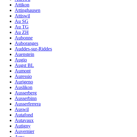
Attikon
Attinghausen
Attiswil
Au SG
Au TG
Au ZH
Aubonne
Auboranges
Auddes-sur-Riddes
Auenstein
Augio
Augst BL
Aumont
Auressio
Aurigeno
Auslikon
Ausserberg
Ausserbinn
Ausserferrera
Auswil
Autafond
Autavaux
Autigny
Auvernier
Auw