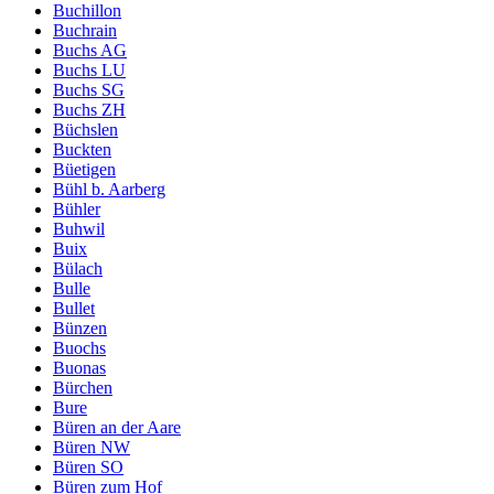
Buchillon
Buchrain
Buchs AG
Buchs LU
Buchs SG
Buchs ZH
Büchslen
Buckten
Büetigen
Bühl b. Aarberg
Bühler
Buhwil
Buix
Bülach
Bulle
Bullet
Bünzen
Buochs
Buonas
Bürchen
Bure
Büren an der Aare
Büren NW
Büren SO
Büren zum Hof