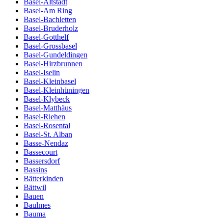
Basel-Altstadt
Basel-Am Ring
Basel-Bachletten
Basel-Bruderholz
Basel-Gotthelf
Basel-Grossbasel
Basel-Gundeldingen
Basel-Hirzbrunnen
Basel-Iselin
Basel-Kleinbasel
Basel-Kleinhüningen
Basel-Klybeck
Basel-Matthäus
Basel-Riehen
Basel-Rosental
Basel-St. Alban
Basse-Nendaz
Bassecourt
Bassersdorf
Bassins
Bätterkinden
Bättwil
Bauen
Baulmes
Bauma