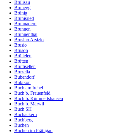
Brülisau
Brunegg
Brünig
Brünisried
Brunnadern
Brunnen
Brunnenthal
Brusino Arsizio
Brusio
Bruson
Brüttelen
Brütten
Brüttisellen
Bruzella
Bubendorf
Bubikon
Buch am Irchel
Buch b. Frauenfeld
Buch b. Kümmertshausen
Buch b. Märwil
Buch SH
Buchackern
Buchberg
Buchen
Buchen im Prättigau