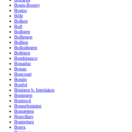
Bogis-Bossey
Bogno
Bôle
Bolken
Boll
Bolligen
Bollingen
Bollion
Bollodingen
Boltigen
Bombinasco
Bonaduz
Bonau
Boncourt
Bondo
Bonfol
Bönigen b. Interlaken
Boningen
Boniswil
Bonnefontaine
Bonstetten
Bonvillars
Boppelsen
Borex