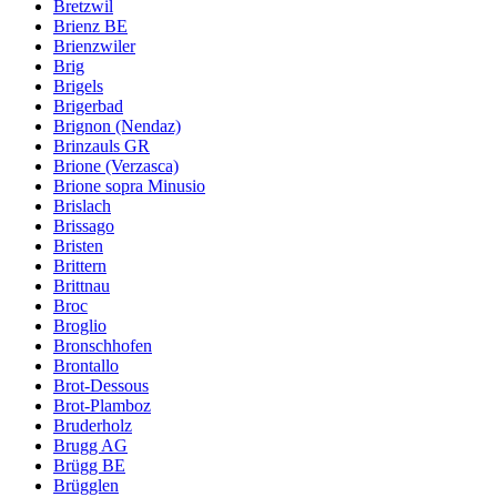
Bretzwil
Brienz BE
Brienzwiler
Brig
Brigels
Brigerbad
Brignon (Nendaz)
Brinzauls GR
Brione (Verzasca)
Brione sopra Minusio
Brislach
Brissago
Bristen
Brittern
Brittnau
Broc
Broglio
Bronschhofen
Brontallo
Brot-Dessous
Brot-Plamboz
Bruderholz
Brugg AG
Brügg BE
Brügglen