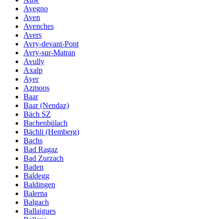
Avegno
Aven
Avenches
Avers
Avry-devant-Pont
Avry-sur-Matran
Avully
Axalp
Ayer
Azmoos
Baar
Baar (Nendaz)
Bäch SZ
Bachenbülach
Bächli (Hemberg)
Bachs
Bad Ragaz
Bad Zurzach
Baden
Baldegg
Baldingen
Balerna
Balgach
Ballaigues