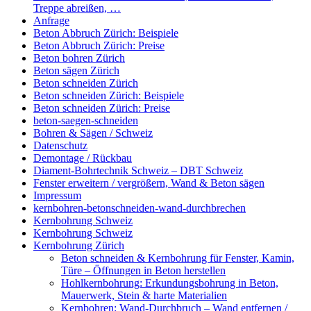
Treppe abreißen, …
Anfrage
Beton Abbruch Zürich: Beispiele
Beton Abbruch Zürich: Preise
Beton bohren Zürich
Beton sägen Zürich
Beton schneiden Zürich
Beton schneiden Zürich: Beispiele
Beton schneiden Zürich: Preise
beton-saegen-schneiden
Bohren & Sägen / Schweiz
Datenschutz
Demontage / Rückbau
Diament-Bohrtechnik Schweiz – DBT Schweiz
Fenster erweitern / vergrößern, Wand & Beton sägen
Impressum
kernbohren-betonschneiden-wand-durchbrechen
Kernbohrung Schweiz
Kernbohrung Schweiz
Kernbohrung Zürich
Beton schneiden & Kernbohrung für Fenster, Kamin,
Türe – Öffnungen in Beton herstellen
Hohlkernbohrung: Erkundungsbohrung in Beton,
Mauerwerk, Stein & harte Materialien
Kernbohren: Wand-Durchbruch – Wand entfernen /