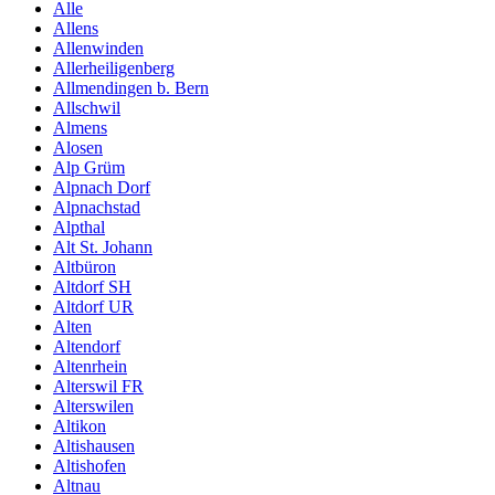
Alle
Allens
Allenwinden
Allerheiligenberg
Allmendingen b. Bern
Allschwil
Almens
Alosen
Alp Grüm
Alpnach Dorf
Alpnachstad
Alpthal
Alt St. Johann
Altbüron
Altdorf SH
Altdorf UR
Alten
Altendorf
Altenrhein
Alterswil FR
Alterswilen
Altikon
Altishausen
Altishofen
Altnau