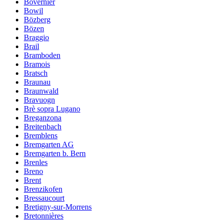
Bovernier
Bowil
Bözberg
Bözen
Braggio
Brail
Bramboden
Bramois
Bratsch
Braunau
Braunwald
Bravuogn
Brè sopra Lugano
Breganzona
Breitenbach
Bremblens
Bremgarten AG
Bremgarten b. Bern
Brenles
Breno
Brent
Brenzikofen
Bressaucourt
Bretigny-sur-Morrens
Bretonnières