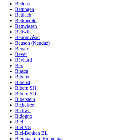
Bettens
Bettingen
Bettlach
Bettmeralp
Bettwiesen
Bettwil
Beurnevésin
Beuson (Nendaz)
Bevaix
Bever
Bévilard
Bex
Biasca
Biberen
Biberist
Bibern SH
Bibern SO
Biberstein
Bichelsee
Bichwil
Bidogno
Biel
Biel VS
Biel-Benken BL
Biembach im Emmental