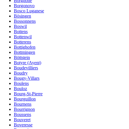
Borgnone
Borgonovo
Bosco Luganese
Bösingen
Bossonnens
Boswil
Bottens
Bottenwil
Botterens
Bottighofen
Bottmingen
Böttstein
Botyre (Ayent)
Boudevilliers
Boudry
Bougy-Villars
Boulens
Bouloz
Bourg-St-Pierre
Bourguillon
Bournens
Bourrignon
Boussens
Bouveret
Boveresse