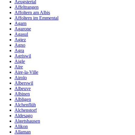
Aeugstertal
Affeltrangen
Affoltern am Albis
Affoltern im Emmental
Agarn
Agarone
Agasul
Agiez
Agno
Agra
Agriswil
Aigle
Aïre
Aire-la-Ville
Airolo
Alberswil
Albeuve
Albinen
Albligen
Alchenflüh
Alchenstorf
Aldesago
Algetshausen
Alikon
Allaman