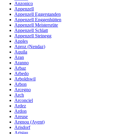
Anzonico
Appenzell
Appenzell Eggerstanden
Appenzell Enggenhütten
Appenzell Meistersrüte
Appenzell Schlatt
Appenzell Steinegg
Apples
Aproz (Nendaz)
Aquila
Aran
Aranno
Arbaz
Arbedo
Arboldswil
Arbon
Arcegno
Arch
Arconciel
Ardez
Ardon
Areuse
Argnou (Ayent)
Arisdorf
Aristau