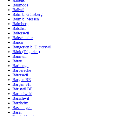
Ballens
Ballmoos
Ballwil
Balm b. Günsberg
Balm b. Messen
Balmberg
Balsthal
Balterswil
Baltschieder
Banco
Bangerten b. Dieterswil
Bänk (Dägerlen)
Bannwil
Bärau
Barbengo
Barberêche
Bäretswil
Bargen BE
Bargen SH
Bäriswil BE
Barmelweid
Bärschwil
Barzheim
Basadingen
Basel