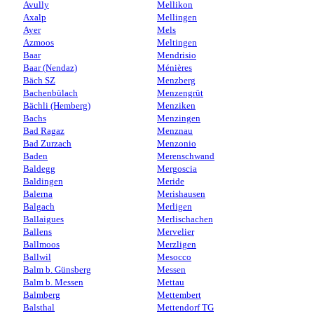
Avully
Mellikon
Axalp
Mellingen
Ayer
Mels
Azmoos
Meltingen
Baar
Mendrisio
Baar (Nendaz)
Ménières
Bäch SZ
Menzberg
Bachenbülach
Menzengrüt
Bächli (Hemberg)
Menziken
Bachs
Menzingen
Bad Ragaz
Menznau
Bad Zurzach
Menzonio
Baden
Merenschwand
Baldegg
Mergoscia
Baldingen
Meride
Balerna
Merishausen
Balgach
Merligen
Ballaigues
Merlischachen
Ballens
Mervelier
Ballmoos
Merzligen
Ballwil
Mesocco
Balm b. Günsberg
Messen
Balm b. Messen
Mettau
Balmberg
Mettembert
Balsthal
Mettendorf TG