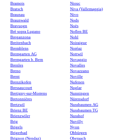
Bramois
Niouc
Bratsch
Niva (Vallemaggia)
Braunau
Nivo
Braunwald
Nods
Bravuogn
Noës
Brè sopra Lugano
Noflen BE
Breganzona
Nohl
Breitenbach
Noiraigue
Bremblens
Noréaz
Bremgarten AG
Nottwil
Bremgarten b. Bern
Novaggio
Brenles
Novalles
Breno
Novazzano
Brent
Noville
Brenzikofen
Nufenen
Bressaucourt
Nuglar
Bretigny-sur-Morrens
Nunningen
Bretonnières
Nürensdorf
Bretzwil
Nussbaumen AG
Brienz BE
Nussbaumen TG
Brienzwiler
Nusshof
Brig
Nuvilly
Brigels
Nyon
Brigerbad
Obbürgen
Brignon (Nendaz)
Oberaach