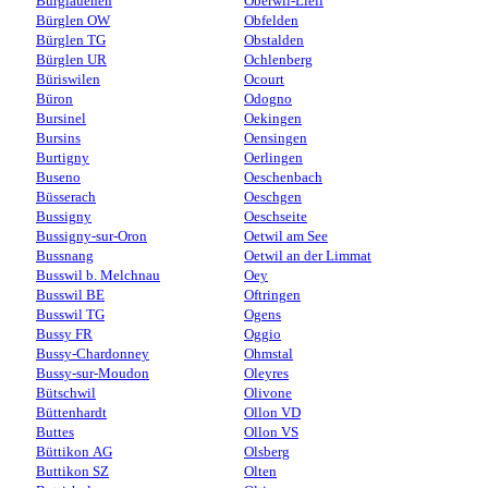
Burglauenen
Oberwil-Lieli
Bürglen OW
Obfelden
Bürglen TG
Obstalden
Bürglen UR
Ochlenberg
Büriswilen
Ocourt
Büron
Odogno
Bursinel
Oekingen
Bursins
Oensingen
Burtigny
Oerlingen
Buseno
Oeschenbach
Büsserach
Oeschgen
Bussigny
Oeschseite
Bussigny-sur-Oron
Oetwil am See
Bussnang
Oetwil an der Limmat
Busswil b. Melchnau
Oey
Busswil BE
Oftringen
Busswil TG
Ogens
Bussy FR
Oggio
Bussy-Chardonney
Ohmstal
Bussy-sur-Moudon
Oleyres
Bütschwil
Olivone
Büttenhardt
Ollon VD
Buttes
Ollon VS
Büttikon AG
Olsberg
Buttikon SZ
Olten