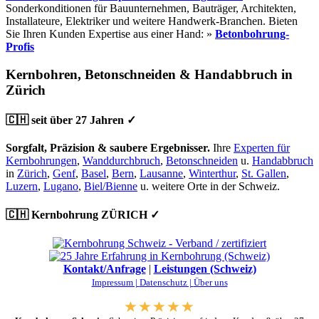
Sonderkonditionen für Bauunternehmen, Bauträger, Architekten,
Installateure, Elektriker und weitere Handwerk-Branchen. Bieten
Sie Ihren Kunden Expertise aus einer Hand: »
Betonbohrung-
Profis
Kernbohren, Betonschneiden & Handabbruch in
Zürich
🇨🇭 seit über 27 Jahren ✓
Sorgfalt, Präzision & saubere Ergebnisser.
Ihre
Experten für
Kernbohrungen
,
Wanddurchbruch
,
Betonschneiden
u.
Handabbruch
in
Zürich
,
Genf
,
Basel
,
Bern
,
Lausanne
,
Winterthur
,
St. Gallen
,
Luzern
,
Lugano
,
Biel/Bienne
u. weitere Orte in der Schweiz.
🇨🇭 Kernbohrung ZÜRICH ✓
Kontakt/Anfrage
|
Leistungen (Schweiz)
Impressum |
Datenschutz |
Über uns