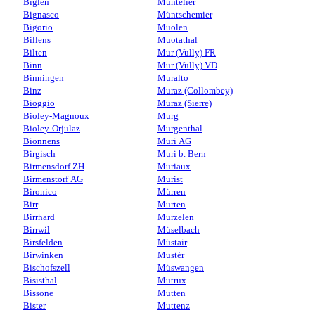
Biglen
Muntelier
Bignasco
Müntschemier
Bigorio
Muolen
Billens
Muotathal
Bilten
Mur (Vully) FR
Binn
Mur (Vully) VD
Binningen
Muralto
Binz
Muraz (Collombey)
Bioggio
Muraz (Sierre)
Bioley-Magnoux
Murg
Bioley-Orjulaz
Murgenthal
Bionnens
Muri AG
Birgisch
Muri b. Bern
Birmensdorf ZH
Muriaux
Birmenstorf AG
Murist
Bironico
Mürren
Birr
Murten
Birrhard
Murzelen
Birrwil
Müselbach
Birsfelden
Müstair
Birwinken
Mustér
Bischofszell
Müswangen
Bisisthal
Mutrux
Bissone
Mutten
Bister
Muttenz