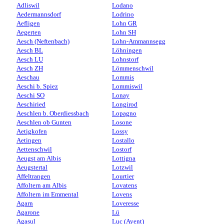
Adliswil
Lodano
Aedermannsdorf
Lodrino
Aefligen
Lohn GR
Aegerten
Lohn SH
Aesch (Neftenbach)
Lohn-Ammannsegg
Aesch BL
Löhningen
Aesch LU
Lohnstorf
Aesch ZH
Lömmenschwil
Aeschau
Lommis
Aeschi b. Spiez
Lommiswil
Aeschi SO
Lonay
Aeschiried
Longirod
Aeschlen b. Oberdiessbach
Lopagno
Aeschlen ob Gunten
Losone
Aetigkofen
Lossy
Aetingen
Lostallo
Aettenschwil
Lostorf
Aeugst am Albis
Lottigna
Aeugstertal
Lotzwil
Affeltrangen
Lourtier
Affoltern am Albis
Lovatens
Affoltern im Emmental
Lovens
Agarn
Loveresse
Agarone
Lü
Agasul
Luc (Ayent)