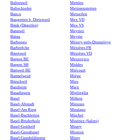
Balterswil
Mettlen
Baltschieder
Mettmenstetten
Banco
Metzerlen
Bangerten b. Dieterswil
Mex VD
Bänk (Dägerlen)
Mex VS
Bannwil
Meyriez
Bärau
Meyrin
Barbengo
Mézery-près-Donneloye
Barberêche
Mézières FR
Bäretswil
Mézières VD
Bargen BE
Mezzovico
Bargen SH
Middes
Bäriswil BE
Miécourt
Barmelweid
Miège
Bärschwil
Mies
Barzheim
Miex
Basadingen
Miglieglia
Basel
Milken
Basel-Altstadt
Minusio
Basel-Am Ring
Miralago
Basel-Bachletten
Mirchel
Basel-Bruderholz
Misériez (Salins)
Basel-Gotthelf
Misery
Basel-Grossbasel
Mission
Basel-Gundeldingen
Missy