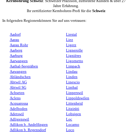
Kernbohrung Schweiz
: Schweizer Präzision, zufriedene Kunden & über 27
Jahre Erfahrung.
Ihr zertifizierter Kernbohren-Profi für die
Schweiz
In folgenden Regionenkönnen Sie auf uns vertrauen:
Aadorf
Liestal
Aarau
Liez
Aarau Rohr
Ligerz
Aarberg
Lignerolle
Aarburg
Lignières
Aarwangen
Ligornetto
Aathal-Seegräben
Limpach
Aawangen
Lindau
Abländschen
Linden
Abtwil AG
Linescio
Abtwil SG
Linthal
Achseten
Lipperswil
Aclens
Lippoldswilen
Acquarossa
Littenheid
Adelboden
Litzirüti
Adetswil
Lobsigen
Adligenswil
Loc
Adlikon b. Andelfingen
Locarno
Adlikon b. Regensdorf
Loco