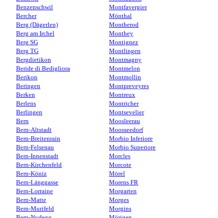
Benzenschwil
Montfavergier
Bercher
Mönthal
Berg (Dägerlen)
Montherod
Berg am Irchel
Monthey
Berg SG
Montignez
Berg TG
Montlingen
Bergdietikon
Montmagny
Beride di Bedigliora
Montmelon
Berikon
Montmollin
Beringen
Montpreveyres
Berken
Montreux
Berlens
Montricher
Berlingen
Montsevelier
Bern
Moosleerau
Bern-Altstadt
Moosseedorf
Bern-Breitenrain
Morbio Inferiore
Bern-Felsenau
Morbio Superiore
Bern-Innenstadt
Morcles
Bern-Kirchenfeld
Morcote
Bern-Köniz
Mörel
Bern-Länggasse
Morens FR
Bern-Lorraine
Morgarten
Bern-Matte
Morges
Bern-Murifeld
Morgins
Bern-Nydegg
Mörigen