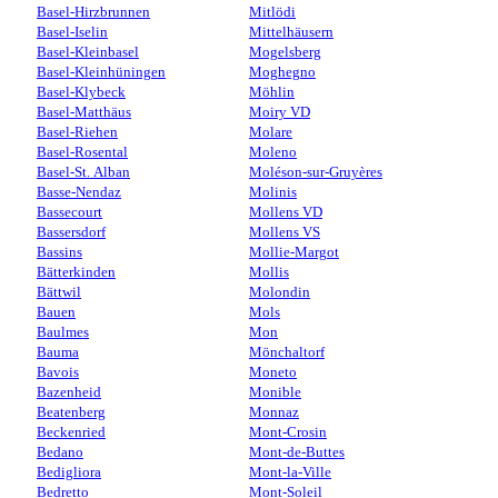
Basel-Hirzbrunnen
Mitlödi
Basel-Iselin
Mittelhäusern
Basel-Kleinbasel
Mogelsberg
Basel-Kleinhüningen
Moghegno
Basel-Klybeck
Möhlin
Basel-Matthäus
Moiry VD
Basel-Riehen
Molare
Basel-Rosental
Moleno
Basel-St. Alban
Moléson-sur-Gruyères
Basse-Nendaz
Molinis
Bassecourt
Mollens VD
Bassersdorf
Mollens VS
Bassins
Mollie-Margot
Bätterkinden
Mollis
Bättwil
Molondin
Bauen
Mols
Baulmes
Mon
Bauma
Mönchaltorf
Bavois
Moneto
Bazenheid
Monible
Beatenberg
Monnaz
Beckenried
Mont-Crosin
Bedano
Mont-de-Buttes
Bedigliora
Mont-la-Ville
Bedretto
Mont-Soleil