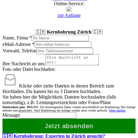
Online-Service:
zur Anfrage
🇨🇭
Kernbohrung Zürich
🇨🇭
Name, Firma
*
eMail-Adresse
*
Vorwahl, Telefon
Ihre Nachricht an uns:
Foto oder Datei hochladen:
Klicke oder ziehe Dateien in diesen Bereich zum
Hochladen.
Du kannst bis zu 3 Dateien hochladen.
Sie haben hier die Möglichkeit, Dateien hochzuladen (falls
notwendig), z.B. Leistungsverzeichnis oder Fotos/Pläne
Datenschutz gem. DSGVO
: Die einzutragenden Daten werden ausschließlich zur Bearbeitung Ihre Anfrage
erhoben und gespeichert. Nach Bearbeitung der Anfrage werden diese wieder gelöscht.
Mehr darüber.
Message
Jetzt absenden
🇨🇭 Kernbohrung: Experten in Zürich gesucht?