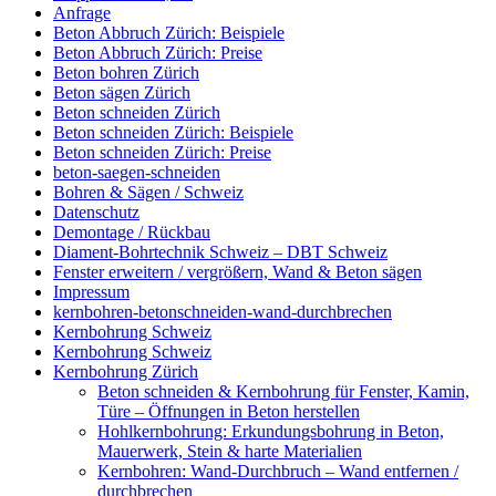
Anfrage
Beton Abbruch Zürich: Beispiele
Beton Abbruch Zürich: Preise
Beton bohren Zürich
Beton sägen Zürich
Beton schneiden Zürich
Beton schneiden Zürich: Beispiele
Beton schneiden Zürich: Preise
beton-saegen-schneiden
Bohren & Sägen / Schweiz
Datenschutz
Demontage / Rückbau
Diament-Bohrtechnik Schweiz – DBT Schweiz
Fenster erweitern / vergrößern, Wand & Beton sägen
Impressum
kernbohren-betonschneiden-wand-durchbrechen
Kernbohrung Schweiz
Kernbohrung Schweiz
Kernbohrung Zürich
Beton schneiden & Kernbohrung für Fenster, Kamin,
Türe – Öffnungen in Beton herstellen
Hohlkernbohrung: Erkundungsbohrung in Beton,
Mauerwerk, Stein & harte Materialien
Kernbohren: Wand-Durchbruch – Wand entfernen /
durchbrechen