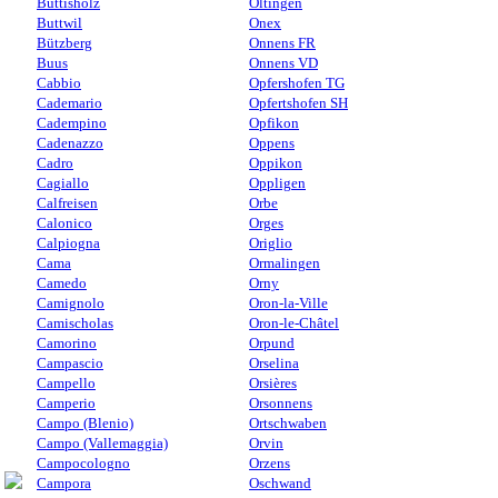
Buttisholz
Oltingen
Buttwil
Onex
Bützberg
Onnens FR
Buus
Onnens VD
Cabbio
Opfershofen TG
Cademario
Opfertshofen SH
Cadempino
Opfikon
Cadenazzo
Oppens
Cadro
Oppikon
Cagiallo
Oppligen
Calfreisen
Orbe
Calonico
Orges
Calpiogna
Origlio
Cama
Ormalingen
Camedo
Orny
Camignolo
Oron-la-Ville
Camischolas
Oron-le-Châtel
Camorino
Orpund
Campascio
Orselina
Campello
Orsières
Camperio
Orsonnens
Campo (Blenio)
Ortschwaben
Campo (Vallemaggia)
Orvin
Campocologno
Orzens
Campora
Oschwand