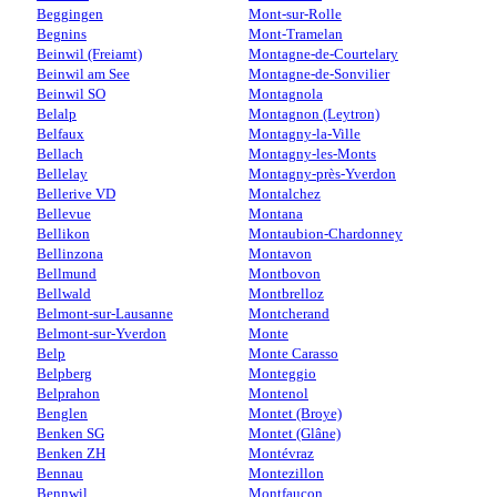
Beggingen
Mont-sur-Rolle
Begnins
Mont-Tramelan
Beinwil (Freiamt)
Montagne-de-Courtelary
Beinwil am See
Montagne-de-Sonvilier
Beinwil SO
Montagnola
Belalp
Montagnon (Leytron)
Belfaux
Montagny-la-Ville
Bellach
Montagny-les-Monts
Bellelay
Montagny-près-Yverdon
Bellerive VD
Montalchez
Bellevue
Montana
Bellikon
Montaubion-Chardonney
Bellinzona
Montavon
Bellmund
Montbovon
Bellwald
Montbrelloz
Belmont-sur-Lausanne
Montcherand
Belmont-sur-Yverdon
Monte
Belp
Monte Carasso
Belpberg
Monteggio
Belprahon
Montenol
Benglen
Montet (Broye)
Benken SG
Montet (Glâne)
Benken ZH
Montévraz
Bennau
Montezillon
Bennwil
Montfaucon