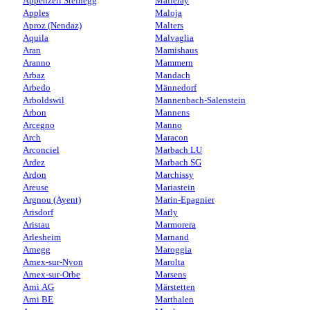
Appenzell Steinegg
Malleray
Apples
Maloja
Aproz (Nendaz)
Malters
Aquila
Malvaglia
Aran
Mamishaus
Aranno
Mammern
Arbaz
Mandach
Arbedo
Männedorf
Arboldswil
Mannenbach-Salenstein
Arbon
Mannens
Arcegno
Manno
Arch
Maracon
Arconciel
Marbach LU
Ardez
Marbach SG
Ardon
Marchissy
Areuse
Mariastein
Argnou (Ayent)
Marin-Epagnier
Arisdorf
Marly
Aristau
Marmorera
Arlesheim
Marnand
Arnegg
Maroggia
Arnex-sur-Nyon
Marolta
Arnex-sur-Orbe
Marsens
Arni AG
Märstetten
Arni BE
Marthalen