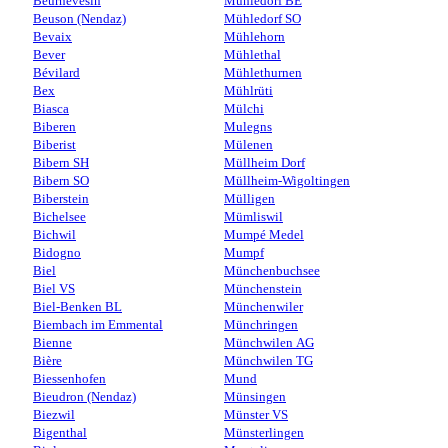
Beurnevésin
Mühledorf BE
Beuson (Nendaz)
Mühledorf SO
Bevaix
Mühlehorn
Bever
Mühlethal
Bévilard
Mühlethurnen
Bex
Mühlrüti
Biasca
Mülchi
Biberen
Mulegns
Biberist
Mülenen
Bibern SH
Müllheim Dorf
Bibern SO
Müllheim-Wigoltingen
Biberstein
Mülligen
Bichelsee
Mümliswil
Bichwil
Mumpé Medel
Bidogno
Mumpf
Biel
Münchenbuchsee
Biel VS
Münchenstein
Biel-Benken BL
Münchenwiler
Biembach im Emmental
Münchringen
Bienne
Münchwilen AG
Bière
Münchwilen TG
Biessenhofen
Mund
Bieudron (Nendaz)
Münsingen
Biezwil
Münster VS
Bigenthal
Münsterlingen