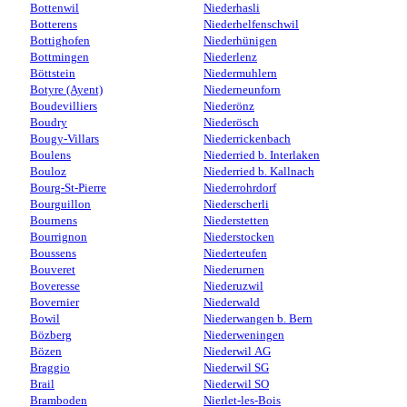
Bottenwil
Niederhasli
Botterens
Niederhelfenschwil
Bottighofen
Niederhünigen
Bottmingen
Niederlenz
Böttstein
Niedermuhlern
Botyre (Ayent)
Niederneunforn
Boudevilliers
Niederönz
Boudry
Niederösch
Bougy-Villars
Niederrickenbach
Boulens
Niederried b. Interlaken
Bouloz
Niederried b. Kallnach
Bourg-St-Pierre
Niederrohrdorf
Bourguillon
Niederscherli
Bournens
Niederstetten
Bourrignon
Niederstocken
Boussens
Niederteufen
Bouveret
Niederurnen
Boveresse
Niederuzwil
Bovernier
Niederwald
Bowil
Niederwangen b. Bern
Bözberg
Niederweningen
Bözen
Niederwil AG
Braggio
Niederwil SG
Brail
Niederwil SO
Bramboden
Nierlet-les-Bois