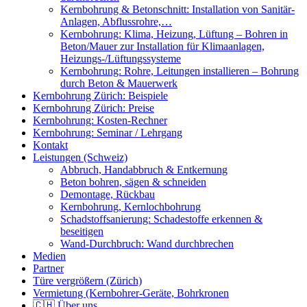
Kernbohrung & Betonschnitt: Installation von Sanitär-
Anlagen, Abflussrohre,…
Kernbohrung: Klima, Heizung, Lüftung – Bohren in
Beton/Mauer zur Installation für Klimaanlagen,
Heizungs-/Lüftungssysteme
Kernbohrung: Rohre, Leitungen installieren – Bohrung
durch Beton & Mauerwerk
Kernbohrung Zürich: Beispiele
Kernbohrung Zürich: Preise
Kernbohrung: Kosten-Rechner
Kernbohrung: Seminar / Lehrgang
Kontakt
Leistungen (Schweiz)
Abbruch, Handabbruch & Entkernung
Beton bohren, sägen & schneiden
Demontage, Rückbau
Kernbohrung, Kernlochbohrung
Schadstoffsanierung: Schadestoffe erkennen &
beseitigen
Wand-Durchbruch: Wand durchbrechen
Medien
Partner
Türe vergrößern (Zürich)
Vermietung (Kernbohrer-Geräte, Bohrkronen
🇨🇭 Über uns