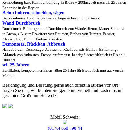
Kernbohrung bzw. Kernlochbohrung in Breno + 200km, seit mehr als 25 Jahren
Expertise in der Region
Beton bohren, schneiden, sägen
Betonbohrung, Betonsägearbeiten, Fugenschnitt uvm. (Breno)
Wand-Durchbruch
Durchbruch: Bohrungen und Durchbruch von Wände, Beton, Mauer, Stein u.ä
in Breno, z.B. zum Erweitern von Räumen, Einbau von Türen u. Fenster,
Klimaanlage, Kamin-Einbau u. weitere
Demontage, Rückbau, Abbruch
Handabbruch: Demontage, Abbruch u. Rückbau, z.B. Balkon-Entfernung,
Abbruch von Anbauten, Treppe entfernen u. handgeführter Abbruch in Breno u.
Umland
seit 25 Jahren
Zertifiziert, kompetent, erfahren - über 25 Jahre für Breno, bekannt aus versch.
Medien
Besichtigung und Beratung gerne auch
direkt
in
Breno
vor Ort -
fragen Sie uns, wir beraten Sie gerne individuell und kostenlos im
gesamten Großraum Schweiz.
Mobil Schweiz:
(0176) 668 798 44