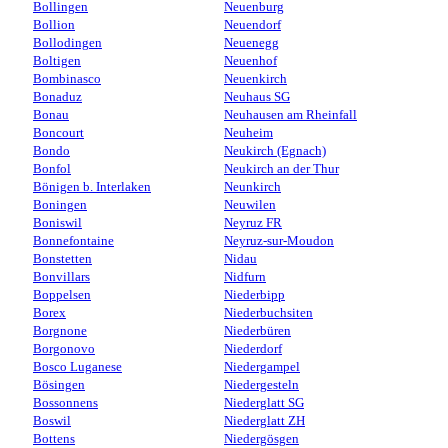
Bollingen
Neuenburg
Bollion
Neuendorf
Bollodingen
Neuenegg
Boltigen
Neuenhof
Bombinasco
Neuenkirch
Bonaduz
Neuhaus SG
Bonau
Neuhausen am Rheinfall
Boncourt
Neuheim
Bondo
Neukirch (Egnach)
Bonfol
Neukirch an der Thur
Bönigen b. Interlaken
Neunkirch
Boningen
Neuwilen
Boniswil
Neyruz FR
Bonnefontaine
Neyruz-sur-Moudon
Bonstetten
Nidau
Bonvillars
Nidfurn
Boppelsen
Niederbipp
Borex
Niederbuchsiten
Borgnone
Niederbüren
Borgonovo
Niederdorf
Bosco Luganese
Niedergampel
Bösingen
Niedergesteln
Bossonnens
Niederglatt SG
Boswil
Niederglatt ZH
Bottens
Niedergösgen