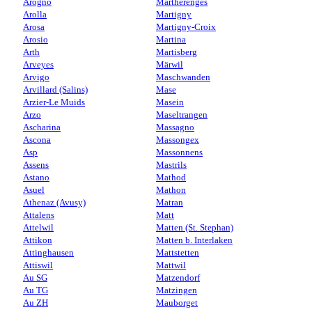
Arogno
Martherenges
Arolla
Martigny
Arosa
Martigny-Croix
Arosio
Martina
Arth
Martisberg
Arveyes
Märwil
Arvigo
Maschwanden
Arvillard (Salins)
Mase
Arzier-Le Muids
Masein
Arzo
Maseltrangen
Ascharina
Massagno
Ascona
Massongex
Asp
Massonnens
Assens
Mastrils
Astano
Mathod
Asuel
Mathon
Athenaz (Avusy)
Matran
Attalens
Matt
Attelwil
Matten (St. Stephan)
Attikon
Matten b. Interlaken
Attinghausen
Mattstetten
Attiswil
Mattwil
Au SG
Matzendorf
Au TG
Matzingen
Au ZH
Mauborget