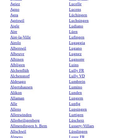
Agiez
Lucelle
Agno
Lucens
Agra
Lüchingen
Agriswil
Luchsingen
Aigle
Ludiano
Aïre
Lüen
Aire-la-Ville
Lufingen
Airolo
Lugaggia
Alberswil
Lugano
Albeuve
Lugnez
Albinen
Lugnorre
Albligen
Luins
Alchenflüh
Lully FR
Alchenstorf
Lully VD
Aldesago
Lumbrein
Algetshausen
Lumino
Alikon
Lunden
Allaman
Lungern
Alle
Lupfig
Allens
Lupsingen
Allenwinden
Lurtigen
Allerheiligenberg
Lüscherz
Allmendingen b. Bern
Lussery-Villars
Allschwil
Lüsslingen
Almens
Lussy FR