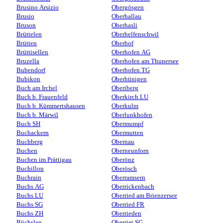
Brusino Arsizio
Obergösgen
Brusio
Oberhallau
Bruson
Oberhasli
Brüttelen
Oberhelfenschwil
Brütten
Oberhof
Brüttisellen
Oberhofen AG
Bruzella
Oberhofen am Thunersee
Bubendorf
Oberhofen TG
Bubikon
Oberhünigen
Buch am Irchel
Oberiberg
Buch b. Frauenfeld
Oberkirch LU
Buch b. Kümmertshausen
Oberkulm
Buch b. Märwil
Oberlunkhofen
Buch SH
Obermumpf
Buchackern
Obermutten
Buchberg
Obernau
Buchen
Oberneunforn
Buchen im Prättigau
Oberönz
Buchillon
Oberösch
Buchrain
Oberramsern
Buchs AG
Oberrickenbach
Buchs LU
Oberried am Brienzersee
Buchs SG
Oberried FR
Buchs ZH
Oberrieden
Büchslen
Oberriet SG