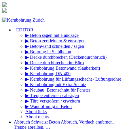
Zum
Inhalt
springen
_EDITOR
▶ Beton sägen mit Handsäge
▶ Beton zerkleinern & entsorgen
▶ Betonwand schneiden / sägen
▶ Bohrung in Stahlbeton
▶ Decke durchbrechen (Deckendurchbruch)
▶ Decke durchbrechen im Büro
▶ Kernbohrung Betonwand (Sauberkeit)
▶ Kernbohrung DN 400
▶ Kernbohrung für Lüftungsschacht / Lüftungsrohre
▶ Kernbohrung mit Extra-Schutz
▶ Neubau: Betonschnitt für Fenster
▶ Treppe entfernen / absägen
▶ Türe vergrößern / erweitern
▶ Wandöffnung in Beton
About links
About rechts
Abbruch Schweiz: Beton Abbruch, Vordach entfernen,
Treppe abreißen, …