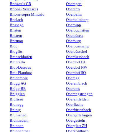
Brinzauls GR
Oberägeri
Brione (Verzasca)
Oberarth
Brione sopra Minusio
Oberbalm
Brislach
Oberbalmberg
Brissago
Oberbipp
Bristen
Oberbuchsiten
Brittern
Oberbüren
Brittnau
Oberburg
Broc
Oberbussnang
Broglio
Oberbütschel
Bronschhofen
Oberdiessbach
Brontallo
Oberdorf BL
Brot-Dessous
Oberdorf NW
Brot-Plamboz
Oberdorf SO
Bruderholz
Oberegg
Brugg AG
Oberembrach
Brügg BE
Oberems
Brügglen
Oberengstringen
Brülisau
Oberentfelden
Brunegg
Oberflachs
Brünig
Oberfrittenbach
Brünisried
Obergerlafingen
Brunnadern
Obergesteln
Brunnen
Oberglatt ZH
Brunnenthal
Obergoldbach