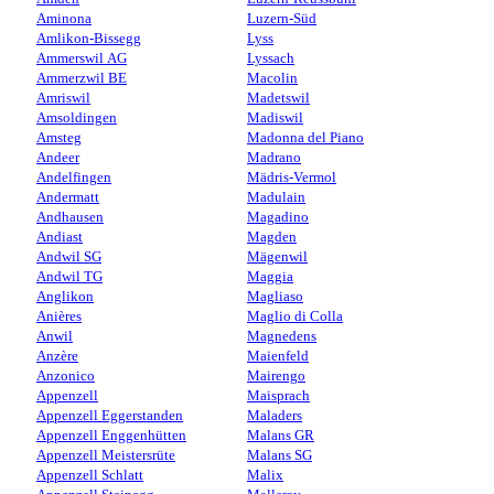
Aminona
Luzern-Süd
Amlikon-Bissegg
Lyss
Ammerswil AG
Lyssach
Ammerzwil BE
Macolin
Amriswil
Madetswil
Amsoldingen
Madiswil
Amsteg
Madonna del Piano
Andeer
Madrano
Andelfingen
Mädris-Vermol
Andermatt
Madulain
Andhausen
Magadino
Andiast
Magden
Andwil SG
Mägenwil
Andwil TG
Maggia
Anglikon
Magliaso
Anières
Maglio di Colla
Anwil
Magnedens
Anzère
Maienfeld
Anzonico
Mairengo
Appenzell
Maisprach
Appenzell Eggerstanden
Maladers
Appenzell Enggenhütten
Malans GR
Appenzell Meistersrüte
Malans SG
Appenzell Schlatt
Malix