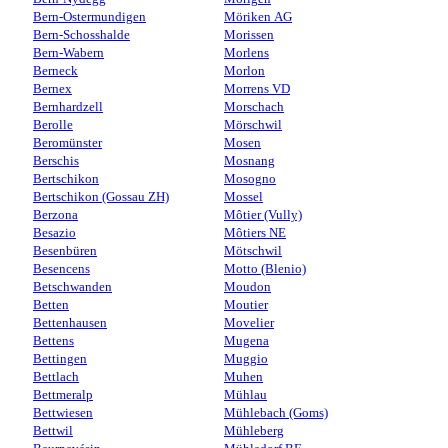
Bern-Ostermundigen
Möriken AG
Bern-Schosshalde
Morissen
Bern-Wabern
Morlens
Berneck
Morlon
Bernex
Morrens VD
Bernhardzell
Morschach
Berolle
Mörschwil
Beromünster
Mosen
Berschis
Mosnang
Bertschikon
Mosogno
Bertschikon (Gossau ZH)
Mossel
Berzona
Môtier (Vully)
Besazio
Môtiers NE
Besenbüren
Mötschwil
Besencens
Motto (Blenio)
Betschwanden
Moudon
Betten
Moutier
Bettenhausen
Movelier
Bettens
Mugena
Bettingen
Muggio
Bettlach
Muhen
Bettmeralp
Mühlau
Bettwiesen
Mühlebach (Goms)
Bettwil
Mühleberg