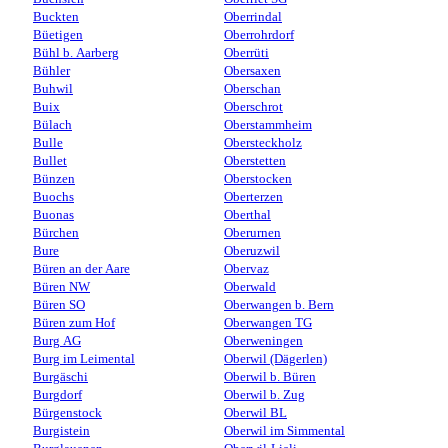
Buckten
Oberrindal
Büetigen
Oberrohrdorf
Bühl b. Aarberg
Oberrüti
Bühler
Obersaxen
Buhwil
Oberschan
Buix
Oberschrot
Bülach
Oberstammheim
Bulle
Obersteckholz
Bullet
Oberstetten
Bünzen
Oberstocken
Buochs
Oberterzen
Buonas
Oberthal
Bürchen
Oberurnen
Bure
Oberuzwil
Büren an der Aare
Obervaz
Büren NW
Oberwald
Büren SO
Oberwangen b. Bern
Büren zum Hof
Oberwangen TG
Burg AG
Oberweningen
Burg im Leimental
Oberwil (Dägerlen)
Burgäschi
Oberwil b. Büren
Burgdorf
Oberwil b. Zug
Bürgenstock
Oberwil BL
Burgistein
Oberwil im Simmental