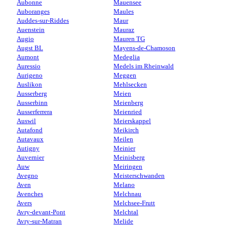
Aubonne
Mauensee
Auboranges
Maules
Auddes-sur-Riddes
Maur
Auenstein
Mauraz
Augio
Mauren TG
Augst BL
Mayens-de-Chamoson
Aumont
Medeglia
Auressio
Medels im Rheinwald
Aurigeno
Meggen
Auslikon
Mehlsecken
Ausserberg
Meien
Ausserbinn
Meienberg
Ausserferrera
Meienried
Auswil
Meierskappel
Autafond
Meikirch
Autavaux
Meilen
Autigny
Meinier
Auvernier
Meinisberg
Auw
Meiringen
Avegno
Meisterschwanden
Aven
Melano
Avenches
Melchnau
Avers
Melchsee-Frutt
Avry-devant-Pont
Melchtal
Avry-sur-Matran
Melide