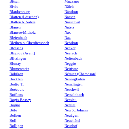
Bitsch
Muzzano
Bivio
Näfels
Blankenburg
Nänikon
Blatten (Lötschen)
Nassen
Blatten b. Naters
Nassenwil
Blauen
Naters
Blausee-Mitholz
Nax
Bleienbach
Naz
Bleiken b. Oberdiessbach
Nebikon
Blessens
Necker
Blignou (Ayent)
Neerach
Blitzingen
Neftenbach
Blonay
Neggio
Blumenstein
Neirivue
Böbikon
Némiaz (Chamoson)
Böckten
Nennigkofen
Bodio TI
Nenzlingen
Boécourt
Neschwil
Bofflens
Nesselnbach
Bogis-Bossey
Nesslau
Bogno
Netstal
Bôle
Neu St. Johann
Bolken
Neuägeri
Boll
Neuchâtel
Bolligen
Neudorf