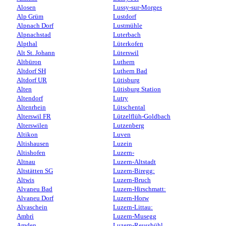
Alosen
Lussy-sur-Morges
Alp Grüm
Lustdorf
Alpnach Dorf
Lustmühle
Alpnachstad
Luterbach
Alpthal
Lüterkofen
Alt St. Johann
Lüterswil
Altbüron
Luthern
Altdorf SH
Luthern Bad
Altdorf UR
Lütisburg
Alten
Lütisburg Station
Altendorf
Lutry
Altenrhein
Lütschental
Alterswil FR
Lützelflüh-Goldbach
Alterswilen
Lutzenberg
Altikon
Luven
Altishausen
Luzein
Altishofen
Luzern-
Altnau
Luzern-Altstadt
Altstätten SG
Luzern-Biregg:
Altwis
Luzern-Bruch
Alvaneu Bad
Luzern-Hirschmatt:
Alvaneu Dorf
Luzern-Horw
Alvaschein
Luzern-Littau:
Ambrì
Luzern-Musegg
Amden
Luzern-Reussbühl