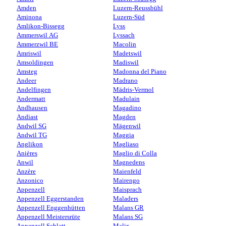
Amden
Luzern-Reussbühl
Aminona
Luzern-Süd
Amlikon-Bissegg
Lyss
Ammerswil AG
Lyssach
Ammerzwil BE
Macolin
Amriswil
Madetswil
Amsoldingen
Madiswil
Amsteg
Madonna del Piano
Andeer
Madrano
Andelfingen
Mädris-Vermol
Andermatt
Madulain
Andhausen
Magadino
Andiast
Magden
Andwil SG
Mägenwil
Andwil TG
Maggia
Anglikon
Magliaso
Anières
Maglio di Colla
Anwil
Magnedens
Anzère
Maienfeld
Anzonico
Mairengo
Appenzell
Maisprach
Appenzell Eggerstanden
Maladers
Appenzell Enggenhütten
Malans GR
Appenzell Meistersrüte
Malans SG
Appenzell Schlatt
Malix