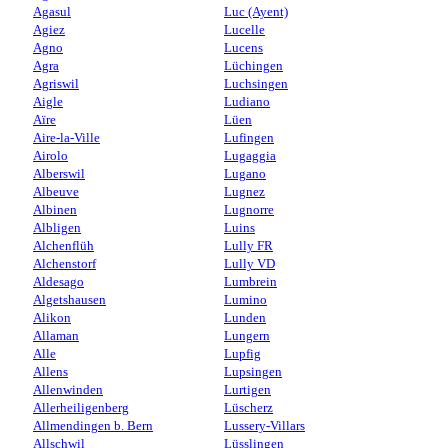
Agasul
Luc (Ayent)
Agiez
Lucelle
Agno
Lucens
Agra
Lüchingen
Agriswil
Luchsingen
Aigle
Ludiano
Aïre
Lüen
Aire-la-Ville
Lufingen
Airolo
Lugaggia
Alberswil
Lugano
Albeuve
Lugnez
Albinen
Lugnorre
Albligen
Luins
Alchenflüh
Lully FR
Alchenstorf
Lully VD
Aldesago
Lumbrein
Algetshausen
Lumino
Alikon
Lunden
Allaman
Lungern
Alle
Lupfig
Allens
Lupsingen
Allenwinden
Lurtigen
Allerheiligenberg
Lüscherz
Allmendingen b. Bern
Lussery-Villars
Allschwil
Lüsslingen