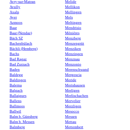
Avry-sur-Matran
Melide
Avully
Mellikon
Axalp
Mellingen
Ayer
Mels
Azmoos
Meltingen
Baar
Mendrisio
Baar (Nendaz)
Ménières
Bäch SZ
Menzberg
Bachenbülach
Menzengrüt
Bächli (Hemberg)
Menziken
Bachs
Menzingen
Bad Ragaz
Menznau
Bad Zurzach
Menzonio
Baden
Merenschwand
Baldegg
Mergoscia
Baldingen
Meride
Balerna
Merishausen
Balgach
Merligen
Ballaigues
Merlischachen
Ballens
Mervelier
Ballmoos
Merzligen
Ballwil
Mesocco
Balm b. Günsberg
Messen
Balm b. Messen
Mettau
Balmberg
Mettembert