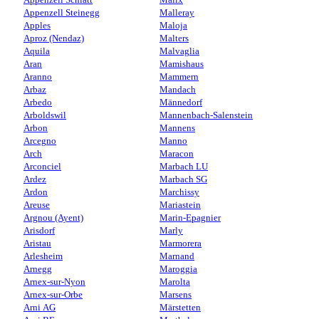
Appenzell Steinegg
Malleray
Apples
Maloja
Aproz (Nendaz)
Malters
Aquila
Malvaglia
Aran
Mamishaus
Aranno
Mammern
Arbaz
Mandach
Arbedo
Männedorf
Arboldswil
Mannenbach-Salenstein
Arbon
Mannens
Arcegno
Manno
Arch
Maracon
Arconciel
Marbach LU
Ardez
Marbach SG
Ardon
Marchissy
Areuse
Mariastein
Argnou (Ayent)
Marin-Epagnier
Arisdorf
Marly
Aristau
Marmorera
Arlesheim
Marnand
Arnegg
Maroggia
Arnex-sur-Nyon
Marolta
Arnex-sur-Orbe
Marsens
Arni AG
Märstetten