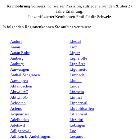
Kernbohrung Schweiz
: Schweizer Präzision, zufriedene Kunden & über 27
Jahre Erfahrung.
Ihr zertifizierter Kernbohren-Profi für die
Schweiz
In folgenden Regionenkönnen Sie auf uns vertrauen:
Aadorf
Liestal
Aarau
Liez
Aarau Rohr
Ligerz
Aarberg
Lignerolle
Aarburg
Lignières
Aarwangen
Ligornetto
Aathal-Seegräben
Limpach
Aawangen
Lindau
Abländschen
Linden
Abtwil AG
Linescio
Abtwil SG
Linthal
Achseten
Lipperswil
Aclens
Lippoldswilen
Acquarossa
Littenheid
Adelboden
Litzirüti
Adetswil
Lobsigen
Adligenswil
Loc
Adlikon b. Andelfingen
Locarno