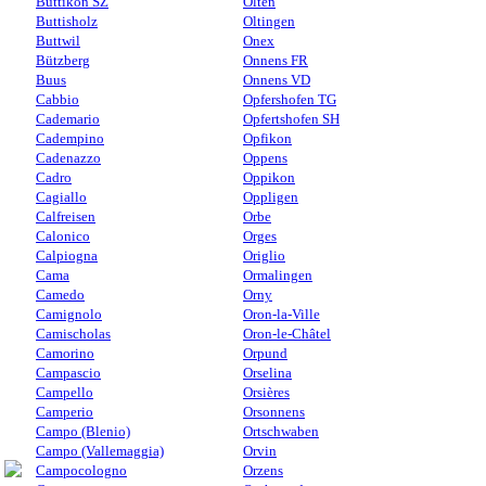
Buttikon SZ
Olten
Buttisholz
Oltingen
Buttwil
Onex
Bützberg
Onnens FR
Buus
Onnens VD
Cabbio
Opfershofen TG
Cademario
Opfertshofen SH
Cadempino
Opfikon
Cadenazzo
Oppens
Cadro
Oppikon
Cagiallo
Oppligen
Calfreisen
Orbe
Calonico
Orges
Calpiogna
Origlio
Cama
Ormalingen
Camedo
Orny
Camignolo
Oron-la-Ville
Camischolas
Oron-le-Châtel
Camorino
Orpund
Campascio
Orselina
Campello
Orsières
Camperio
Orsonnens
Campo (Blenio)
Ortschwaben
Campo (Vallemaggia)
Orvin
Campocologno
Orzens