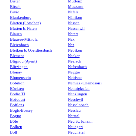
Bister
Muttenz
Bitsch
Muzzano
Bivio
Näfels
Blankenburg
Nänikon
Blatten (Lötschen)
Nassen
Blatten b. Naters
Nassenwil
Blauen
Naters
Blausee-Mitholz
Nax
Bleienbach
Naz
Bleiken b. Oberdiessbach
Nebikon
Blessens
Necker
Blignou (Ayent)
Neerach
Blitzingen
Neftenbach
Blonay
Neggio
Blumenstein
Neirivue
Böbikon
Némiaz (Chamoson)
Böckten
Nennigkofen
Bodio TI
Nenzlingen
Boécourt
Neschwil
Bofflens
Nesselnbach
Bogis-Bossey
Nesslau
Bogno
Netstal
Bôle
Neu St. Johann
Bolken
Neuägeri
Boll
Neuchâtel