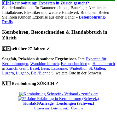
🇨🇭 Kernbohrung: Experten in Zürich gesucht?
Sonderkonditionen für Bauunternehmen, Bauträger, Architekten,
Installateure, Elektriker und weitere Handwerk-Branchen. Bieten
Sie Ihren Kunden Expertise aus einer Hand: »
Betonbohrung-
Profis
Kernbohren, Betonschneiden & Handabbruch in
Zürich
🇨🇭 seit über 27 Jahren ✓
Sorgfalt, Präzision & saubere Ergebnisser.
Ihre
Experten für
Kernbohrungen
,
Wanddurchbruch
,
Betonschneiden
u.
Handabbruch
in
Zürich
,
Genf
,
Basel
,
Bern
,
Lausanne
,
Winterthur
,
St. Gallen
,
Luzern
,
Lugano
,
Biel/Bienne
u. weitere Orte in der Schweiz.
🇨🇭 Kernbohrung ZÜRICH ✓
Kontakt/Anfrage
|
Leistungen (Schweiz)
Impressum |
Datenschutz |
Über uns