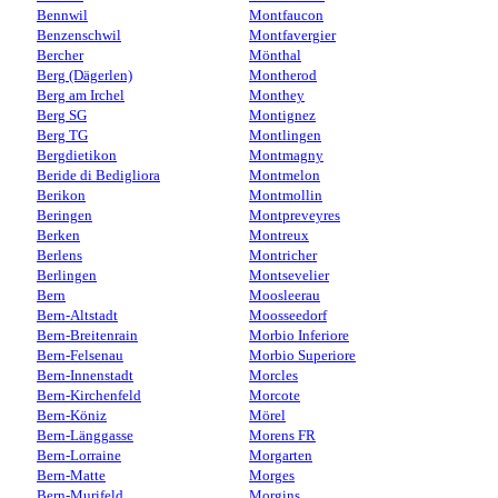
Bennwil
Montfaucon
Benzenschwil
Montfavergier
Bercher
Mönthal
Berg (Dägerlen)
Montherod
Berg am Irchel
Monthey
Berg SG
Montignez
Berg TG
Montlingen
Bergdietikon
Montmagny
Beride di Bedigliora
Montmelon
Berikon
Montmollin
Beringen
Montpreveyres
Berken
Montreux
Berlens
Montricher
Berlingen
Montsevelier
Bern
Moosleerau
Bern-Altstadt
Moosseedorf
Bern-Breitenrain
Morbio Inferiore
Bern-Felsenau
Morbio Superiore
Bern-Innenstadt
Morcles
Bern-Kirchenfeld
Morcote
Bern-Köniz
Mörel
Bern-Länggasse
Morens FR
Bern-Lorraine
Morgarten
Bern-Matte
Morges
Bern-Murifeld
Morgins