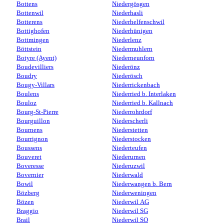
Bottens
Niedergösgen
Bottenwil
Niederhasli
Botterens
Niederhelfenschwil
Bottighofen
Niederhünigen
Bottmingen
Niederlenz
Böttstein
Niedermuhlern
Botyre (Ayent)
Niederneunforn
Boudevilliers
Niederönz
Boudry
Niederösch
Bougy-Villars
Niederrickenbach
Boulens
Niederried b. Interlaken
Bouloz
Niederried b. Kallnach
Bourg-St-Pierre
Niederrohrdorf
Bourguillon
Niederscherli
Bournens
Niederstetten
Bourrignon
Niederstocken
Boussens
Niederteufen
Bouveret
Niederurnen
Boveresse
Niederuzwil
Bovernier
Niederwald
Bowil
Niederwangen b. Bern
Bözberg
Niederweningen
Bözen
Niederwil AG
Braggio
Niederwil SG
Brail
Niederwil SO