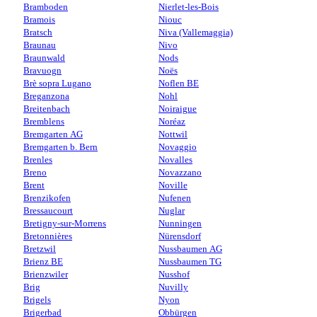
Bramboden
Nierlet-les-Bois
Bramois
Niouc
Bratsch
Niva (Vallemaggia)
Braunau
Nivo
Braunwald
Nods
Bravuogn
Noës
Brè sopra Lugano
Noflen BE
Breganzona
Nohl
Breitenbach
Noiraigue
Bremblens
Noréaz
Bremgarten AG
Nottwil
Bremgarten b. Bern
Novaggio
Brenles
Novalles
Breno
Novazzano
Brent
Noville
Brenzikofen
Nufenen
Bressaucourt
Nuglar
Bretigny-sur-Morrens
Nunningen
Bretonnières
Nürensdorf
Bretzwil
Nussbaumen AG
Brienz BE
Nussbaumen TG
Brienzwiler
Nusshof
Brig
Nuvilly
Brigels
Nyon
Brigerbad
Obbürgen