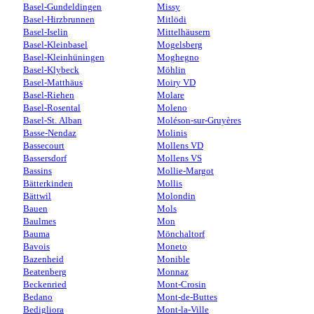
Basel-Gundeldingen
Missy
Basel-Hirzbrunnen
Mitlödi
Basel-Iselin
Mittelhäusern
Basel-Kleinbasel
Mogelsberg
Basel-Kleinhüningen
Moghegno
Basel-Klybeck
Möhlin
Basel-Matthäus
Moiry VD
Basel-Riehen
Molare
Basel-Rosental
Moleno
Basel-St. Alban
Moléson-sur-Gruyères
Basse-Nendaz
Molinis
Bassecourt
Mollens VD
Bassersdorf
Mollens VS
Bassins
Mollie-Margot
Bätterkinden
Mollis
Bättwil
Molondin
Bauen
Mols
Baulmes
Mon
Bauma
Mönchaltorf
Bavois
Moneto
Bazenheid
Monible
Beatenberg
Monnaz
Beckenried
Mont-Crosin
Bedano
Mont-de-Buttes
Bedigliora
Mont-la-Ville