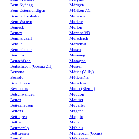
Bern-Nydegg
Mörigen
Bern-Ostermundigen
Möriken AG
Bern-Schosshalde
Morissen
Bern-Wabern
Morlens
Berneck
Morlon
Bernex
Morrens VD
Bernhardzell
Morschach
Berolle
Mörschwil
Beromünster
Mosen
Berschis
Mosnang
Bertschikon
Mosogno
Bertschikon (Gossau ZH)
Mossel
Berzona
Môtier (Vully)
Besazio
Môtiers NE
Besenbüren
Mötschwil
Besencens
Motto (Blenio)
Betschwanden
Moudon
Betten
Moutier
Bettenhausen
Movelier
Bettens
Mugena
Bettingen
Muggio
Bettlach
Muhen
Bettmeralp
Mühlau
Bettwiesen
Mühlebach (Goms)
Bettwil
Mühleberg