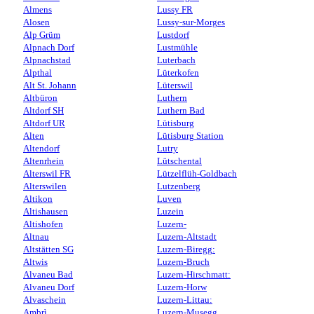
Almens
Lussy FR
Alosen
Lussy-sur-Morges
Alp Grüm
Lustdorf
Alpnach Dorf
Lustmühle
Alpnachstad
Luterbach
Alpthal
Lüterkofen
Alt St. Johann
Lüterswil
Altbüron
Luthern
Altdorf SH
Luthern Bad
Altdorf UR
Lütisburg
Alten
Lütisburg Station
Altendorf
Lutry
Altenrhein
Lütschental
Alterswil FR
Lützelflüh-Goldbach
Alterswilen
Lutzenberg
Altikon
Luven
Altishausen
Luzein
Altishofen
Luzern-
Altnau
Luzern-Altstadt
Altstätten SG
Luzern-Biregg:
Altwis
Luzern-Bruch
Alvaneu Bad
Luzern-Hirschmatt:
Alvaneu Dorf
Luzern-Horw
Alvaschein
Luzern-Littau:
Ambrì
Luzern-Musegg