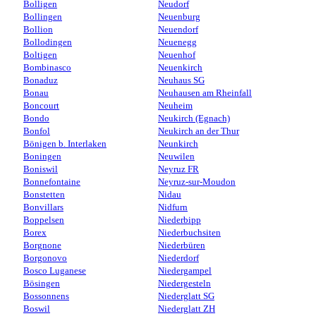
Bolligen
Neudorf
Bollingen
Neuenburg
Bollion
Neuendorf
Bollodingen
Neuenegg
Boltigen
Neuenhof
Bombinasco
Neuenkirch
Bonaduz
Neuhaus SG
Bonau
Neuhausen am Rheinfall
Boncourt
Neuheim
Bondo
Neukirch (Egnach)
Bonfol
Neukirch an der Thur
Bönigen b. Interlaken
Neunkirch
Boningen
Neuwilen
Boniswil
Neyruz FR
Bonnefontaine
Neyruz-sur-Moudon
Bonstetten
Nidau
Bonvillars
Nidfurn
Boppelsen
Niederbipp
Borex
Niederbuchsiten
Borgnone
Niederbüren
Borgonovo
Niederdorf
Bosco Luganese
Niedergampel
Bösingen
Niedergesteln
Bossonnens
Niederglatt SG
Boswil
Niederglatt ZH