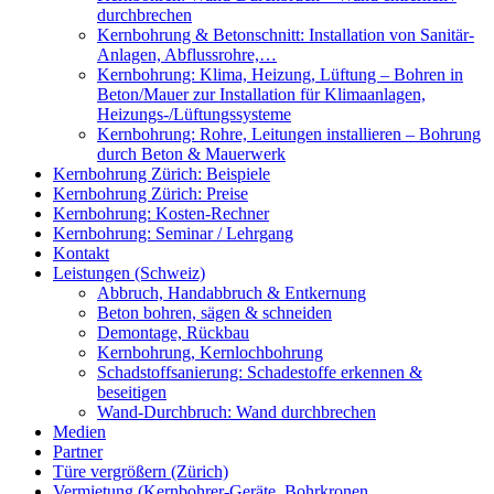
durchbrechen
Kernbohrung & Betonschnitt: Installation von Sanitär-
Anlagen, Abflussrohre,…
Kernbohrung: Klima, Heizung, Lüftung – Bohren in
Beton/Mauer zur Installation für Klimaanlagen,
Heizungs-/Lüftungssysteme
Kernbohrung: Rohre, Leitungen installieren – Bohrung
durch Beton & Mauerwerk
Kernbohrung Zürich: Beispiele
Kernbohrung Zürich: Preise
Kernbohrung: Kosten-Rechner
Kernbohrung: Seminar / Lehrgang
Kontakt
Leistungen (Schweiz)
Abbruch, Handabbruch & Entkernung
Beton bohren, sägen & schneiden
Demontage, Rückbau
Kernbohrung, Kernlochbohrung
Schadstoffsanierung: Schadestoffe erkennen &
beseitigen
Wand-Durchbruch: Wand durchbrechen
Medien
Partner
Türe vergrößern (Zürich)
Vermietung (Kernbohrer-Geräte, Bohrkronen