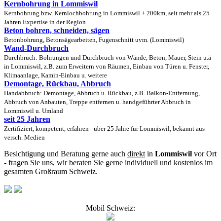
Kernbohrung in Lommiswil
Kernbohrung bzw. Kernlochbohrung in Lommiswil + 200km, seit mehr als 25
Jahren Expertise in der Region
Beton bohren, schneiden, sägen
Betonbohrung, Betonsägearbeiten, Fugenschnitt uvm. (Lommiswil)
Wand-Durchbruch
Durchbruch: Bohrungen und Durchbruch von Wände, Beton, Mauer, Stein u.ä
in Lommiswil, z.B. zum Erweitern von Räumen, Einbau von Türen u. Fenster,
Klimaanlage, Kamin-Einbau u. weitere
Demontage, Rückbau, Abbruch
Handabbruch: Demontage, Abbruch u. Rückbau, z.B. Balkon-Entfernung,
Abbruch von Anbauten, Treppe entfernen u. handgeführter Abbruch in
Lommiswil u. Umland
seit 25 Jahren
Zertifiziert, kompetent, erfahren - über 25 Jahre für Lommiswil, bekannt aus
versch. Medien
Besichtigung und Beratung gerne auch
direkt
in
Lommiswil
vor Ort
- fragen Sie uns, wir beraten Sie gerne individuell und kostenlos im
gesamten Großraum Schweiz.
Mobil Schweiz: