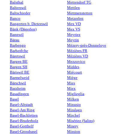
Balsthal
Mettendorf TG
Balterswil
Mettlen
Baltschieder
Mettmenstetten
Banco
Metzerlen
Bangerten b. Dieterswil
Mex VD
Bänk (Dägerlen)
Mex VS
Bannwil
Meyriez
Bärau
Meyrin
Barbengo
Mézery-près-Donneloye
Barberêche
Mézières FR
Bäretswil
Mézières VD
Bargen BE
Mezzovico
Bargen SH
Middes
Bäriswil BE
Miécourt
Barmelweid
Miège
Bärschwil
Mies
Barzheim
Miex
Basadingen
Miglieglia
Basel
Milken
Basel-Altstadt
Minusio
Basel-Am Ring
Miralago
Basel-Bachletten
Mirchel
Basel-Bruderholz
Misériez (Salins)
Basel-Gotthelf
Misery
Basel-Grossbasel
Mission