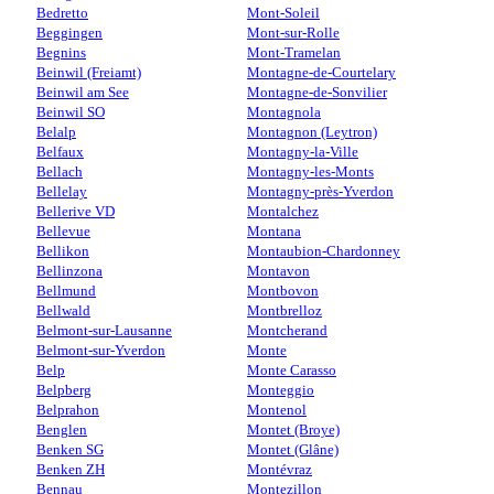
Bedretto
Mont-Soleil
Beggingen
Mont-sur-Rolle
Begnins
Mont-Tramelan
Beinwil (Freiamt)
Montagne-de-Courtelary
Beinwil am See
Montagne-de-Sonvilier
Beinwil SO
Montagnola
Belalp
Montagnon (Leytron)
Belfaux
Montagny-la-Ville
Bellach
Montagny-les-Monts
Bellelay
Montagny-près-Yverdon
Bellerive VD
Montalchez
Bellevue
Montana
Bellikon
Montaubion-Chardonney
Bellinzona
Montavon
Bellmund
Montbovon
Bellwald
Montbrelloz
Belmont-sur-Lausanne
Montcherand
Belmont-sur-Yverdon
Monte
Belp
Monte Carasso
Belpberg
Monteggio
Belprahon
Montenol
Benglen
Montet (Broye)
Benken SG
Montet (Glâne)
Benken ZH
Montévraz
Bennau
Montezillon