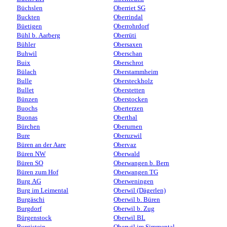
Büchslen
Oberriet SG
Buckten
Oberrindal
Büetigen
Oberrohrdorf
Bühl b. Aarberg
Oberrüti
Bühler
Obersaxen
Buhwil
Oberschan
Buix
Oberschrot
Bülach
Oberstammheim
Bulle
Obersteckholz
Bullet
Oberstetten
Bünzen
Oberstocken
Buochs
Oberterzen
Buonas
Oberthal
Bürchen
Oberurnen
Bure
Oberuzwil
Büren an der Aare
Obervaz
Büren NW
Oberwald
Büren SO
Oberwangen b. Bern
Büren zum Hof
Oberwangen TG
Burg AG
Oberweningen
Burg im Leimental
Oberwil (Dägerlen)
Burgäschi
Oberwil b. Büren
Burgdorf
Oberwil b. Zug
Bürgenstock
Oberwil BL
Burgistein
Oberwil im Simmental