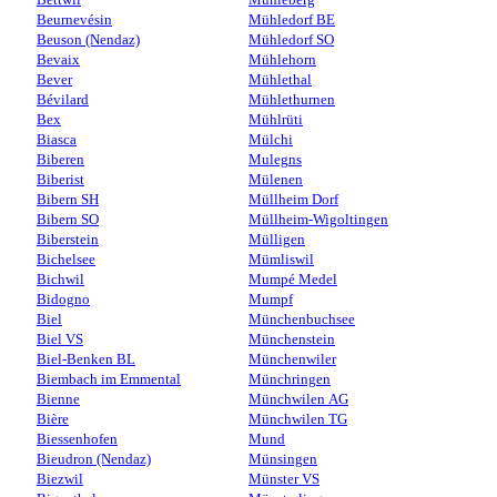
Beurnevésin
Mühledorf BE
Beuson (Nendaz)
Mühledorf SO
Bevaix
Mühlehorn
Bever
Mühlethal
Bévilard
Mühlethurnen
Bex
Mühlrüti
Biasca
Mülchi
Biberen
Mulegns
Biberist
Mülenen
Bibern SH
Müllheim Dorf
Bibern SO
Müllheim-Wigoltingen
Biberstein
Mülligen
Bichelsee
Mümliswil
Bichwil
Mumpé Medel
Bidogno
Mumpf
Biel
Münchenbuchsee
Biel VS
Münchenstein
Biel-Benken BL
Münchenwiler
Biembach im Emmental
Münchringen
Bienne
Münchwilen AG
Bière
Münchwilen TG
Biessenhofen
Mund
Bieudron (Nendaz)
Münsingen
Biezwil
Münster VS