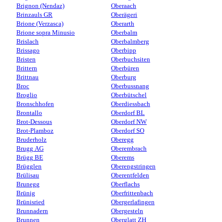
Brignon (Nendaz)
Oberaach
Brinzauls GR
Oberägeri
Brione (Verzasca)
Oberarth
Brione sopra Minusio
Oberbalm
Brislach
Oberbalmberg
Brissago
Oberbipp
Bristen
Oberbuchsiten
Brittern
Oberbüren
Brittnau
Oberburg
Broc
Oberbussnang
Broglio
Oberbütschel
Bronschhofen
Oberdiessbach
Brontallo
Oberdorf BL
Brot-Dessous
Oberdorf NW
Brot-Plamboz
Oberdorf SO
Bruderholz
Oberegg
Brugg AG
Oberembrach
Brügg BE
Oberems
Brügglen
Oberengstringen
Brülisau
Oberentfelden
Brunegg
Oberflachs
Brünig
Oberfrittenbach
Brünisried
Obergerlafingen
Brunnadern
Obergesteln
Brunnen
Oberglatt ZH