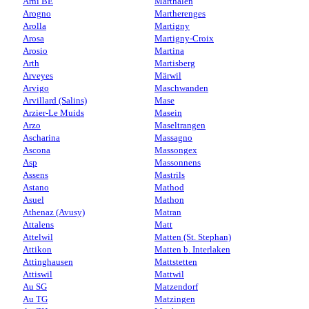
Arni BE
Marthalen
Arogno
Martherenges
Arolla
Martigny
Arosa
Martigny-Croix
Arosio
Martina
Arth
Martisberg
Arveyes
Märwil
Arvigo
Maschwanden
Arvillard (Salins)
Mase
Arzier-Le Muids
Masein
Arzo
Maseltrangen
Ascharina
Massagno
Ascona
Massongex
Asp
Massonnens
Assens
Mastrils
Astano
Mathod
Asuel
Mathon
Athenaz (Avusy)
Matran
Attalens
Matt
Attelwil
Matten (St. Stephan)
Attikon
Matten b. Interlaken
Attinghausen
Mattstetten
Attiswil
Mattwil
Au SG
Matzendorf
Au TG
Matzingen