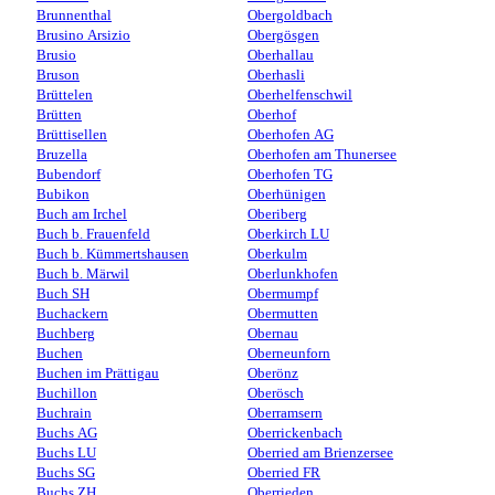
Brunnenthal
Obergoldbach
Brusino Arsizio
Obergösgen
Brusio
Oberhallau
Bruson
Oberhasli
Brüttelen
Oberhelfenschwil
Brütten
Oberhof
Brüttisellen
Oberhofen AG
Bruzella
Oberhofen am Thunersee
Bubendorf
Oberhofen TG
Bubikon
Oberhünigen
Buch am Irchel
Oberiberg
Buch b. Frauenfeld
Oberkirch LU
Buch b. Kümmertshausen
Oberkulm
Buch b. Märwil
Oberlunkhofen
Buch SH
Obermumpf
Buchackern
Obermutten
Buchberg
Obernau
Buchen
Oberneunforn
Buchen im Prättigau
Oberönz
Buchillon
Oberösch
Buchrain
Oberramsern
Buchs AG
Oberrickenbach
Buchs LU
Oberried am Brienzersee
Buchs SG
Oberried FR
Buchs ZH
Oberrieden