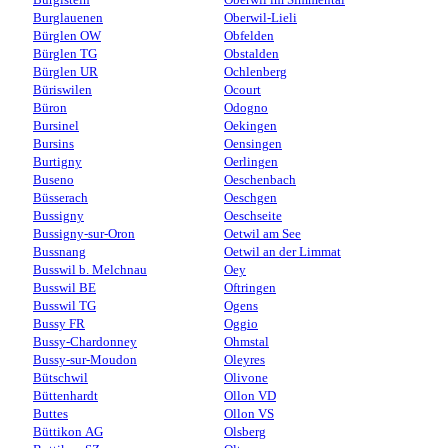
Burglauenen
Oberwil-Lieli
Bürglen OW
Obfelden
Bürglen TG
Obstalden
Bürglen UR
Ochlenberg
Büriswilen
Ocourt
Büron
Odogno
Bursinel
Oekingen
Bursins
Oensingen
Burtigny
Oerlingen
Buseno
Oeschenbach
Büsserach
Oeschgen
Bussigny
Oeschseite
Bussigny-sur-Oron
Oetwil am See
Bussnang
Oetwil an der Limmat
Busswil b. Melchnau
Oey
Busswil BE
Oftringen
Busswil TG
Ogens
Bussy FR
Oggio
Bussy-Chardonney
Ohmstal
Bussy-sur-Moudon
Oleyres
Bütschwil
Olivone
Büttenhardt
Ollon VD
Buttes
Ollon VS
Büttikon AG
Olsberg