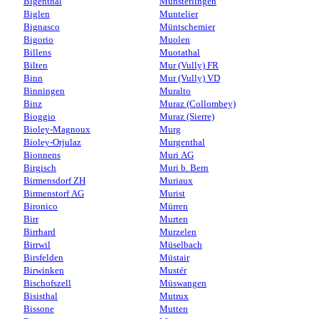
Bigenthal
Münsterlingen
Biglen
Muntelier
Bignasco
Müntschemier
Bigorio
Muolen
Billens
Muotathal
Bilten
Mur (Vully) FR
Binn
Mur (Vully) VD
Binningen
Muralto
Binz
Muraz (Collombey)
Bioggio
Muraz (Sierre)
Bioley-Magnoux
Murg
Bioley-Orjulaz
Murgenthal
Bionnens
Muri AG
Birgisch
Muri b. Bern
Birmensdorf ZH
Muriaux
Birmenstorf AG
Murist
Bironico
Mürren
Birr
Murten
Birrhard
Murzelen
Birrwil
Müselbach
Birsfelden
Müstair
Birwinken
Mustér
Bischofszell
Müswangen
Bisisthal
Mutrux
Bissone
Mutten