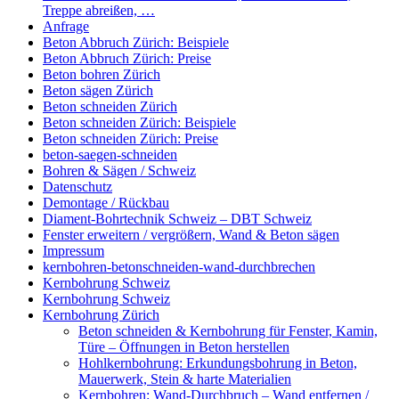
Treppe abreißen, …
Anfrage
Beton Abbruch Zürich: Beispiele
Beton Abbruch Zürich: Preise
Beton bohren Zürich
Beton sägen Zürich
Beton schneiden Zürich
Beton schneiden Zürich: Beispiele
Beton schneiden Zürich: Preise
beton-saegen-schneiden
Bohren & Sägen / Schweiz
Datenschutz
Demontage / Rückbau
Diament-Bohrtechnik Schweiz – DBT Schweiz
Fenster erweitern / vergrößern, Wand & Beton sägen
Impressum
kernbohren-betonschneiden-wand-durchbrechen
Kernbohrung Schweiz
Kernbohrung Schweiz
Kernbohrung Zürich
Beton schneiden & Kernbohrung für Fenster, Kamin,
Türe – Öffnungen in Beton herstellen
Hohlkernbohrung: Erkundungsbohrung in Beton,
Mauerwerk, Stein & harte Materialien
Kernbohren: Wand-Durchbruch – Wand entfernen /