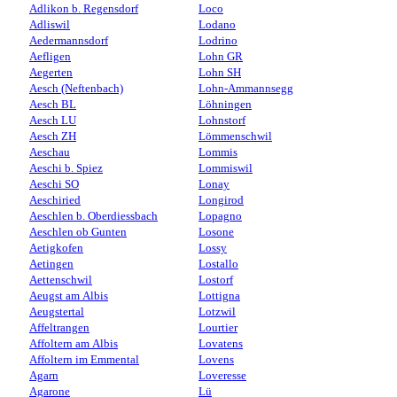
Adlikon b. Regensdorf
Loco
Adliswil
Lodano
Aedermannsdorf
Lodrino
Aefligen
Lohn GR
Aegerten
Lohn SH
Aesch (Neftenbach)
Lohn-Ammannsegg
Aesch BL
Löhningen
Aesch LU
Lohnstorf
Aesch ZH
Lömmenschwil
Aeschau
Lommis
Aeschi b. Spiez
Lommiswil
Aeschi SO
Lonay
Aeschiried
Longirod
Aeschlen b. Oberdiessbach
Lopagno
Aeschlen ob Gunten
Losone
Aetigkofen
Lossy
Aetingen
Lostallo
Aettenschwil
Lostorf
Aeugst am Albis
Lottigna
Aeugstertal
Lotzwil
Affeltrangen
Lourtier
Affoltern am Albis
Lovatens
Affoltern im Emmental
Lovens
Agarn
Loveresse
Agarone
Lü