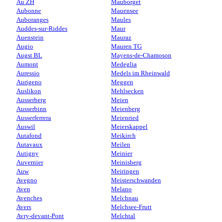
Au ZH
Mauborget
Aubonne
Mauensee
Auboranges
Maules
Auddes-sur-Riddes
Maur
Auenstein
Mauraz
Augio
Mauren TG
Augst BL
Mayens-de-Chamoson
Aumont
Medeglia
Auressio
Medels im Rheinwald
Aurigeno
Meggen
Auslikon
Mehlsecken
Ausserberg
Meien
Ausserbinn
Meienberg
Ausserferrera
Meienried
Auswil
Meierskappel
Autafond
Meikirch
Autavaux
Meilen
Autigny
Meinier
Auvernier
Meinisberg
Auw
Meiringen
Avegno
Meisterschwanden
Aven
Melano
Avenches
Melchnau
Avers
Melchsee-Frutt
Avry-devant-Pont
Melchtal