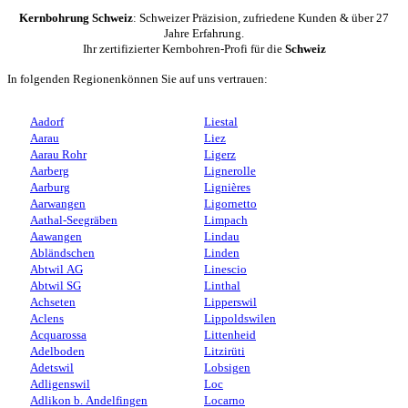
Kernbohrung Schweiz
: Schweizer Präzision, zufriedene Kunden & über 27
Jahre Erfahrung.
Ihr zertifizierter Kernbohren-Profi für die
Schweiz
In folgenden Regionenkönnen Sie auf uns vertrauen:
Aadorf
Liestal
Aarau
Liez
Aarau Rohr
Ligerz
Aarberg
Lignerolle
Aarburg
Lignières
Aarwangen
Ligornetto
Aathal-Seegräben
Limpach
Aawangen
Lindau
Abländschen
Linden
Abtwil AG
Linescio
Abtwil SG
Linthal
Achseten
Lipperswil
Aclens
Lippoldswilen
Acquarossa
Littenheid
Adelboden
Litzirüti
Adetswil
Lobsigen
Adligenswil
Loc
Adlikon b. Andelfingen
Locarno