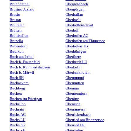
Brunnenthal
Obergoldbach
Brusino Arsizio
Obergösgen
Brusio
Oberhallau
Bruson
Oberhasli
Brüttelen
Oberhelfenschwil
Brütten
Oberhof
Brüttisellen
Oberhofen AG
Bruzella
Oberhofen am Thunersee
Bubendorf
Oberhofen TG
Bubikon
Oberhünigen
Buch am Irchel
Oberiberg
Buch b. Frauenfeld
Oberkirch LU
Buch b. Kümmertshausen
Oberkulm
Buch b. Märwil
Oberlunkhofen
Buch SH
Obermumpf
Buchackern
Obermutten
Buchberg
Obernau
Buchen
Oberneunforn
Buchen im Prättigau
Oberönz
Buchillon
Oberösch
Buchrain
Oberramsern
Buchs AG
Oberrickenbach
Buchs LU
Oberried am Brienzersee
Buchs SG
Oberried FR
Buchs ZH
Oberrieden