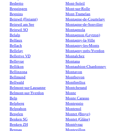
Bedretto
Mont-Soleil
Beggingen
Mont-sur-Rolle
Begnins
Mont-Tramelan
Beinwil (Freiamt)
Montagne-de-Courtelary
Beinwil am See
Montagne-de-Sonvilier
Beinwil SO
Montagnola
Belalp
Montagnon (Leytron)
Belfaux
Montagny-la-Ville
Bellach
Montagny-les-Monts
Bellelay
Montagny-près-Yverdon
Bellerive VD
Montalchez
Bellevue
Montana
Bellikon
Montaubion-Chardonney
Bellinzona
Montavon
Bellmund
Montbovon
Bellwald
Montbrelloz
Belmont-sur-Lausanne
Montcherand
Belmont-sur-Yverdon
Monte
Belp
Monte Carasso
Belpberg
Monteggio
Belprahon
Montenol
Benglen
Montet (Broye)
Benken SG
Montet (Glâne)
Benken ZH
Montévraz
Bennau
Montezillon