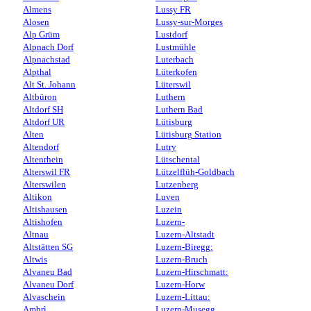
Almens
Lussy FR
Alosen
Lussy-sur-Morges
Alp Grüm
Lustdorf
Alpnach Dorf
Lustmühle
Alpnachstad
Luterbach
Alpthal
Lüterkofen
Alt St. Johann
Lüterswil
Altbüron
Luthern
Altdorf SH
Luthern Bad
Altdorf UR
Lütisburg
Alten
Lütisburg Station
Altendorf
Lutry
Altenrhein
Lütschental
Alterswil FR
Lützelflüh-Goldbach
Alterswilen
Lutzenberg
Altikon
Luven
Altishausen
Luzein
Altishofen
Luzern-
Altnau
Luzern-Altstadt
Altstätten SG
Luzern-Biregg:
Altwis
Luzern-Bruch
Alvaneu Bad
Luzern-Hirschmatt:
Alvaneu Dorf
Luzern-Horw
Alvaschein
Luzern-Littau:
Ambrì
Luzern-Musegg