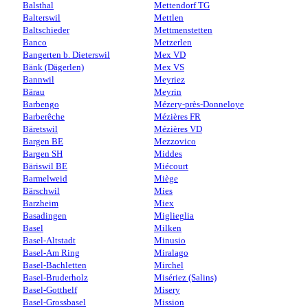
Balsthal
Mettendorf TG
Balterswil
Mettlen
Baltschieder
Mettmenstetten
Banco
Metzerlen
Bangerten b. Dieterswil
Mex VD
Bänk (Dägerlen)
Mex VS
Bannwil
Meyriez
Bärau
Meyrin
Barbengo
Mézery-près-Donneloye
Barberêche
Mézières FR
Bäretswil
Mézières VD
Bargen BE
Mezzovico
Bargen SH
Middes
Bäriswil BE
Miécourt
Barmelweid
Miège
Bärschwil
Mies
Barzheim
Miex
Basadingen
Miglieglia
Basel
Milken
Basel-Altstadt
Minusio
Basel-Am Ring
Miralago
Basel-Bachletten
Mirchel
Basel-Bruderholz
Misériez (Salins)
Basel-Gotthelf
Misery
Basel-Grossbasel
Mission