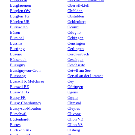
Burglauenen
Oberwil-Lieli
Bürglen OW
Obfelden
Bürglen TG
Obstalden
Bürglen UR
Ochlenberg
Büriswilen
Ocourt
Büron
Odogno
Bursinel
Oekingen
Bursins
Oensingen
Burtigny
Oerlingen
Buseno
Oeschenbach
Büsserach
Oeschgen
Bussigny
Oeschseite
Bussigny-sur-Oron
Oetwil am See
Bussnang
Oetwil an der Limmat
Busswil b. Melchnau
Oey
Busswil BE
Oftringen
Busswil TG
Ogens
Bussy FR
Oggio
Bussy-Chardonney
Ohmstal
Bussy-sur-Moudon
Oleyres
Bütschwil
Olivone
Büttenhardt
Ollon VD
Buttes
Ollon VS
Büttikon AG
Olsberg