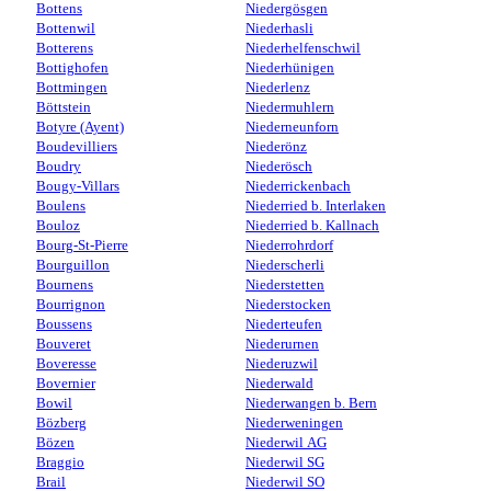
Bottens
Niedergösgen
Bottenwil
Niederhasli
Botterens
Niederhelfenschwil
Bottighofen
Niederhünigen
Bottmingen
Niederlenz
Böttstein
Niedermuhlern
Botyre (Ayent)
Niederneunforn
Boudevilliers
Niederönz
Boudry
Niederösch
Bougy-Villars
Niederrickenbach
Boulens
Niederried b. Interlaken
Bouloz
Niederried b. Kallnach
Bourg-St-Pierre
Niederrohrdorf
Bourguillon
Niederscherli
Bournens
Niederstetten
Bourrignon
Niederstocken
Boussens
Niederteufen
Bouveret
Niederurnen
Boveresse
Niederuzwil
Bovernier
Niederwald
Bowil
Niederwangen b. Bern
Bözberg
Niederweningen
Bözen
Niederwil AG
Braggio
Niederwil SG
Brail
Niederwil SO