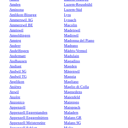
Amden
Luzern-Reussbühl
Aminona
Luzern-Süd
Amlikon-Bissegg
Lyss
Ammerswil AG
Lyssach
Ammerzwil BE
Macolin
Amriswil
Madetswil
Amsoldingen
Madiswil
Amsteg
Madonna del Piano
Andeer
Madrano
Andelfingen
Mädris-Vermol
Andermatt
Madulain
Andhausen
Magadino
Andiast
Magden
Andwil SG
Mägenwil
Andwil TG
Maggia
Anglikon
Magliaso
Anières
Maglio di Colla
Anwil
Magnedens
Anzère
Maienfeld
Anzonico
Mairengo
Appenzell
Maisprach
Appenzell Eggerstanden
Maladers
Appenzell Enggenhütten
Malans GR
Appenzell Meistersrüte
Malans SG
Appenzell Schlatt
Malix