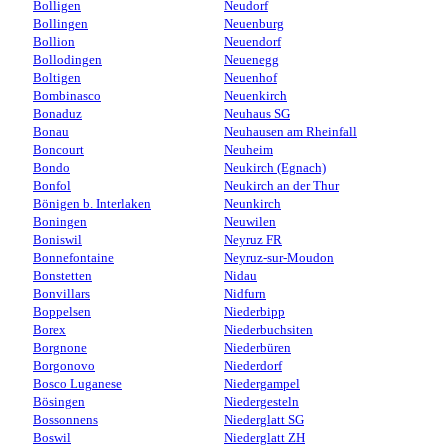
Bolligen
Neudorf
Bollingen
Neuenburg
Bollion
Neuendorf
Bollodingen
Neuenegg
Boltigen
Neuenhof
Bombinasco
Neuenkirch
Bonaduz
Neuhaus SG
Bonau
Neuhausen am Rheinfall
Boncourt
Neuheim
Bondo
Neukirch (Egnach)
Bonfol
Neukirch an der Thur
Bönigen b. Interlaken
Neunkirch
Boningen
Neuwilen
Boniswil
Neyruz FR
Bonnefontaine
Neyruz-sur-Moudon
Bonstetten
Nidau
Bonvillars
Nidfurn
Boppelsen
Niederbipp
Borex
Niederbuchsiten
Borgnone
Niederbüren
Borgonovo
Niederdorf
Bosco Luganese
Niedergampel
Bösingen
Niedergesteln
Bossonnens
Niederglatt SG
Boswil
Niederglatt ZH