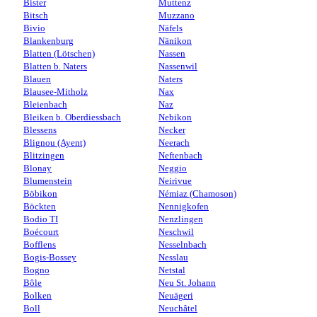
Bister
Muttenz
Bitsch
Muzzano
Bivio
Näfels
Blankenburg
Nänikon
Blatten (Lötschen)
Nassen
Blatten b. Naters
Nassenwil
Blauen
Naters
Blausee-Mitholz
Nax
Bleienbach
Naz
Bleiken b. Oberdiessbach
Nebikon
Blessens
Necker
Blignou (Ayent)
Neerach
Blitzingen
Neftenbach
Blonay
Neggio
Blumenstein
Neirivue
Böbikon
Némiaz (Chamoson)
Böckten
Nennigkofen
Bodio TI
Nenzlingen
Boécourt
Neschwil
Bofflens
Nesselnbach
Bogis-Bossey
Nesslau
Bogno
Netstal
Bôle
Neu St. Johann
Bolken
Neuägeri
Boll
Neuchâtel