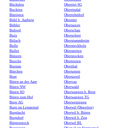
Büchslen
Oberriet SG
Buckten
Oberrindal
Büetigen
Oberrohrdorf
Bühl b. Aarberg
Oberrüti
Bühler
Obersaxen
Buhwil
Oberschan
Buix
Oberschrot
Bülach
Oberstammheim
Bulle
Obersteckholz
Bullet
Oberstetten
Bünzen
Oberstocken
Buochs
Oberterzen
Buonas
Oberthal
Bürchen
Oberurnen
Bure
Oberuzwil
Büren an der Aare
Obervaz
Büren NW
Oberwald
Büren SO
Oberwangen b. Bern
Büren zum Hof
Oberwangen TG
Burg AG
Oberweningen
Burg im Leimental
Oberwil (Dägerlen)
Burgäschi
Oberwil b. Büren
Burgdorf
Oberwil b. Zug
Bürgenstock
Oberwil BL
Burgistein
Oberwil im Simmental