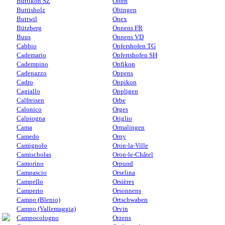
Buttikon SZ
Olten
Buttisholz
Oltingen
Buttwil
Onex
Bützberg
Onnens FR
Buus
Onnens VD
Cabbio
Opfershofen TG
Cademario
Opfertshofen SH
Cadempino
Opfikon
Cadenazzo
Oppens
Cadro
Oppikon
Cagiallo
Oppligen
Calfreisen
Orbe
Calonico
Orges
Calpiogna
Origlio
Cama
Ormalingen
Camedo
Orny
Camignolo
Oron-la-Ville
Camischolas
Oron-le-Châtel
Camorino
Orpund
Campascio
Orselina
Campello
Orsières
Camperio
Orsonnens
Campo (Blenio)
Ortschwaben
Campo (Vallemaggia)
Orvin
Campocologno
Orzens