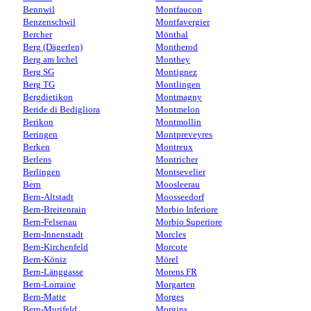
Bennwil
Montfaucon
Benzenschwil
Montfavergier
Bercher
Mönthal
Berg (Dägerlen)
Montherod
Berg am Irchel
Monthey
Berg SG
Montignez
Berg TG
Montlingen
Bergdietikon
Montmagny
Beride di Bedigliora
Montmelon
Berikon
Montmollin
Beringen
Montpreveyres
Berken
Montreux
Berlens
Montricher
Berlingen
Montsevelier
Bern
Moosleerau
Bern-Altstadt
Moosseedorf
Bern-Breitenrain
Morbio Inferiore
Bern-Felsenau
Morbio Superiore
Bern-Innenstadt
Morcles
Bern-Kirchenfeld
Morcote
Bern-Köniz
Mörel
Bern-Länggasse
Morens FR
Bern-Lorraine
Morgarten
Bern-Matte
Morges
Bern-Murifeld
Morgins