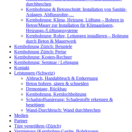
durchbrechen
Kernbohrung & Betonschnitt: Installation von Sanitär-
Anlagen, Abflussrohre,…
Kernbohrung: Klima, Heizung, Lüftung – Bohren in
Beton/Mauer zur Installation für Klimaanlagen,
Heizungs-/Lüftungssysteme
Kernbohrung: Rohre, Leitungen installieren – Bohrung
durch Beton & Mauerwerk
Kernbohrung Zürich: Beispiele
Kernbohrung Zürich: Preise
Kernbohrung: Kosten-Rechner
Kernbohrung: Seminar / Lehrgang
Kontakt
Leistungen (Schweiz)
Abbruch, Handabbruch & Entkernung
Beton bohren, sägen & schneiden
Demontage, Rückbau
Kernbohrung, Kernlochbohrung
Schadstoffsanierung: Schadestoffe erkennen &
beseitigen
Wand-Durchbruch: Wand durchbrechen
Medien
Partner
Türe vergrößern (Zürich)
Vermietung (Kernbohrer-Geräte, Bohrkronen