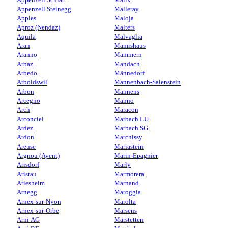
Appenzell Steinegg
Malleray
Apples
Maloja
Aproz (Nendaz)
Malters
Aquila
Malvaglia
Aran
Mamishaus
Aranno
Mammern
Arbaz
Mandach
Arbedo
Männedorf
Arboldswil
Mannenbach-Salenstein
Arbon
Mannens
Arcegno
Manno
Arch
Maracon
Arconciel
Marbach LU
Ardez
Marbach SG
Ardon
Marchissy
Areuse
Mariastein
Argnou (Ayent)
Marin-Epagnier
Arisdorf
Marly
Aristau
Marmorera
Arlesheim
Marnand
Arnegg
Maroggia
Arnex-sur-Nyon
Marolta
Arnex-sur-Orbe
Marsens
Arni AG
Märstetten