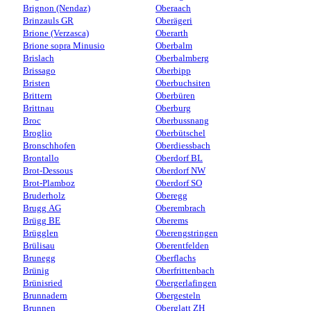
Brignon (Nendaz)
Oberaach
Brinzauls GR
Oberägeri
Brione (Verzasca)
Oberarth
Brione sopra Minusio
Oberbalm
Brislach
Oberbalmberg
Brissago
Oberbipp
Bristen
Oberbuchsiten
Brittern
Oberbüren
Brittnau
Oberburg
Broc
Oberbussnang
Broglio
Oberbütschel
Bronschhofen
Oberdiessbach
Brontallo
Oberdorf BL
Brot-Dessous
Oberdorf NW
Brot-Plamboz
Oberdorf SO
Bruderholz
Oberegg
Brugg AG
Oberembrach
Brügg BE
Oberems
Brügglen
Oberengstringen
Brülisau
Oberentfelden
Brunegg
Oberflachs
Brünig
Oberfrittenbach
Brünisried
Obergerlafingen
Brunnadern
Obergesteln
Brunnen
Oberglatt ZH