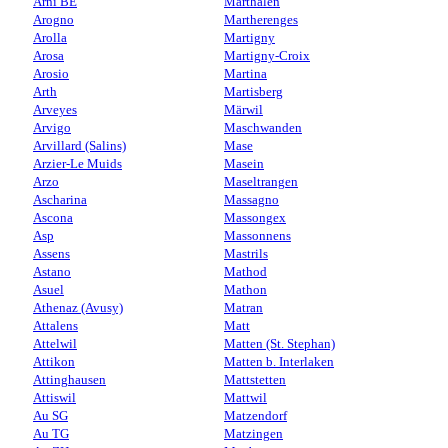
Arni BE
Marthalen
Arogno
Martherenges
Arolla
Martigny
Arosa
Martigny-Croix
Arosio
Martina
Arth
Martisberg
Arveyes
Märwil
Arvigo
Maschwanden
Arvillard (Salins)
Mase
Arzier-Le Muids
Masein
Arzo
Maseltrangen
Ascharina
Massagno
Ascona
Massongex
Asp
Massonnens
Assens
Mastrils
Astano
Mathod
Asuel
Mathon
Athenaz (Avusy)
Matran
Attalens
Matt
Attelwil
Matten (St. Stephan)
Attikon
Matten b. Interlaken
Attinghausen
Mattstetten
Attiswil
Mattwil
Au SG
Matzendorf
Au TG
Matzingen