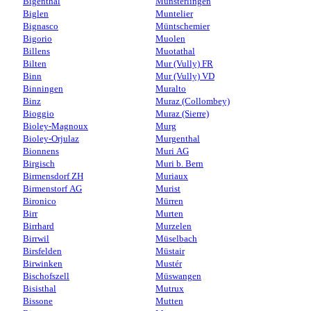
Bigenthal
Münsterlingen
Biglen
Muntelier
Bignasco
Müntschemier
Bigorio
Muolen
Billens
Muotathal
Bilten
Mur (Vully) FR
Binn
Mur (Vully) VD
Binningen
Muralto
Binz
Muraz (Collombey)
Bioggio
Muraz (Sierre)
Bioley-Magnoux
Murg
Bioley-Orjulaz
Murgenthal
Bionnens
Muri AG
Birgisch
Muri b. Bern
Birmensdorf ZH
Muriaux
Birmenstorf AG
Murist
Bironico
Mürren
Birr
Murten
Birrhard
Murzelen
Birrwil
Müselbach
Birsfelden
Müstair
Birwinken
Mustér
Bischofszell
Müswangen
Bisisthal
Mutrux
Bissone
Mutten