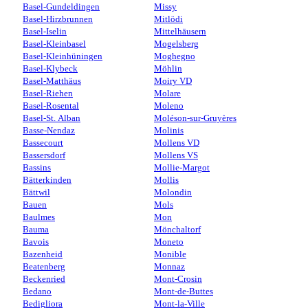
Basel-Gundeldingen
Missy
Basel-Hirzbrunnen
Mitlödi
Basel-Iselin
Mittelhäusern
Basel-Kleinbasel
Mogelsberg
Basel-Kleinhüningen
Moghegno
Basel-Klybeck
Möhlin
Basel-Matthäus
Moiry VD
Basel-Riehen
Molare
Basel-Rosental
Moleno
Basel-St. Alban
Moléson-sur-Gruyères
Basse-Nendaz
Molinis
Bassecourt
Mollens VD
Bassersdorf
Mollens VS
Bassins
Mollie-Margot
Bätterkinden
Mollis
Bättwil
Molondin
Bauen
Mols
Baulmes
Mon
Bauma
Mönchaltorf
Bavois
Moneto
Bazenheid
Monible
Beatenberg
Monnaz
Beckenried
Mont-Crosin
Bedano
Mont-de-Buttes
Bedigliora
Mont-la-Ville