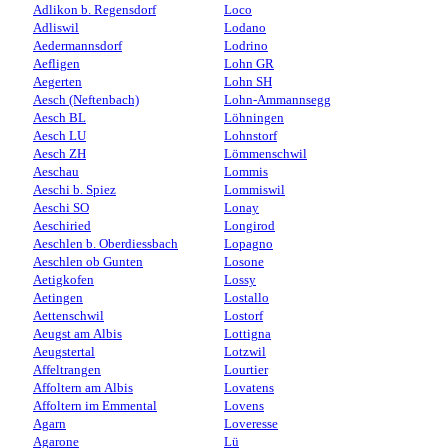
Adlikon b. Regensdorf
Loco
Adliswil
Lodano
Aedermannsdorf
Lodrino
Aefligen
Lohn GR
Aegerten
Lohn SH
Aesch (Neftenbach)
Lohn-Ammannsegg
Aesch BL
Löhningen
Aesch LU
Lohnstorf
Aesch ZH
Lömmenschwil
Aeschau
Lommis
Aeschi b. Spiez
Lommiswil
Aeschi SO
Lonay
Aeschiried
Longirod
Aeschlen b. Oberdiessbach
Lopagno
Aeschlen ob Gunten
Losone
Aetigkofen
Lossy
Aetingen
Lostallo
Aettenschwil
Lostorf
Aeugst am Albis
Lottigna
Aeugstertal
Lotzwil
Affeltrangen
Lourtier
Affoltern am Albis
Lovatens
Affoltern im Emmental
Lovens
Agarn
Loveresse
Agarone
Lü