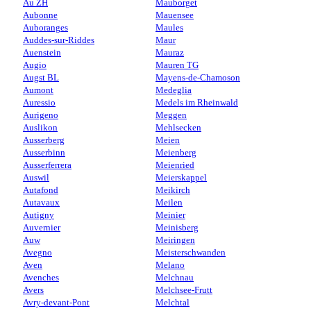
Au ZH
Mauborget
Aubonne
Mauensee
Auboranges
Maules
Auddes-sur-Riddes
Maur
Auenstein
Mauraz
Augio
Mauren TG
Augst BL
Mayens-de-Chamoson
Aumont
Medeglia
Auressio
Medels im Rheinwald
Aurigeno
Meggen
Auslikon
Mehlsecken
Ausserberg
Meien
Ausserbinn
Meienberg
Ausserferrera
Meienried
Auswil
Meierskappel
Autafond
Meikirch
Autavaux
Meilen
Autigny
Meinier
Auvernier
Meinisberg
Auw
Meiringen
Avegno
Meisterschwanden
Aven
Melano
Avenches
Melchnau
Avers
Melchsee-Frutt
Avry-devant-Pont
Melchtal