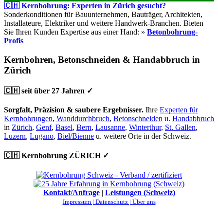
🇨🇭 Kernbohrung: Experten in Zürich gesucht?
Sonderkonditionen für Bauunternehmen, Bauträger, Architekten,
Installateure, Elektriker und weitere Handwerk-Branchen. Bieten
Sie Ihren Kunden Expertise aus einer Hand: »
Betonbohrung-
Profis
Kernbohren, Betonschneiden & Handabbruch in
Zürich
🇨🇭 seit über 27 Jahren ✓
Sorgfalt, Präzision & saubere Ergebnisser.
Ihre
Experten für
Kernbohrungen
,
Wanddurchbruch
,
Betonschneiden
u.
Handabbruch
in
Zürich
,
Genf
,
Basel
,
Bern
,
Lausanne
,
Winterthur
,
St. Gallen
,
Luzern
,
Lugano
,
Biel/Bienne
u. weitere Orte in der Schweiz.
🇨🇭 Kernbohrung ZÜRICH ✓
Kontakt/Anfrage
|
Leistungen (Schweiz)
Impressum |
Datenschutz |
Über uns