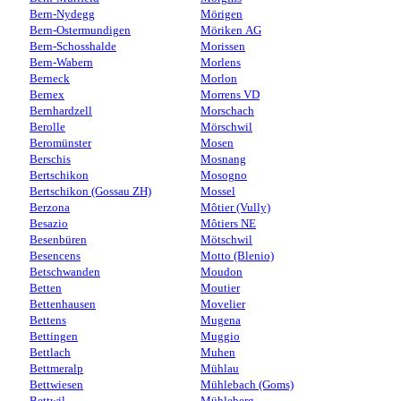
Bern-Nydegg
Mörigen
Bern-Ostermundigen
Möriken AG
Bern-Schosshalde
Morissen
Bern-Wabern
Morlens
Berneck
Morlon
Bernex
Morrens VD
Bernhardzell
Morschach
Berolle
Mörschwil
Beromünster
Mosen
Berschis
Mosnang
Bertschikon
Mosogno
Bertschikon (Gossau ZH)
Mossel
Berzona
Môtier (Vully)
Besazio
Môtiers NE
Besenbüren
Mötschwil
Besencens
Motto (Blenio)
Betschwanden
Moudon
Betten
Moutier
Bettenhausen
Movelier
Bettens
Mugena
Bettingen
Muggio
Bettlach
Muhen
Bettmeralp
Mühlau
Bettwiesen
Mühlebach (Goms)
Bettwil
Mühleberg