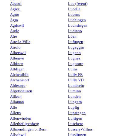
Agasul
Luc (Ayent)
Agiez
Lucelle
Agno
Lucens
Agra
Lüchingen
Agriswil
Luchsingen
Aigle
Ludiano
Aïre
Lüen
Aire-la-Ville
Lufingen
Airolo
Lugaggia
Alberswil
Lugano
Albeuve
Lugnez
Albinen
Lugnorre
Albligen
Luins
Alchenflüh
Lully FR
Alchenstorf
Lully VD
Aldesago
Lumbrein
Algetshausen
Lumino
Alikon
Lunden
Allaman
Lungern
Alle
Lupfig
Allens
Lupsingen
Allenwinden
Lurtigen
Allerheiligenberg
Lüscherz
Allmendingen b. Bern
Lussery-Villars
Allschwil
Lüsslingen