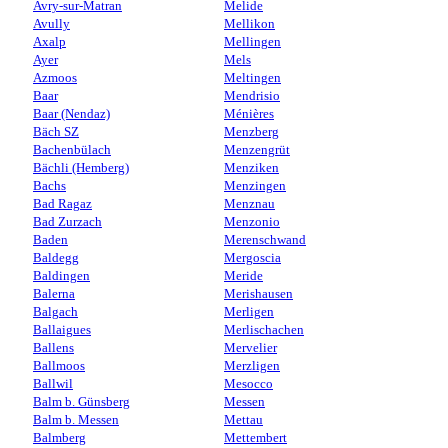
Avry-sur-Matran
Melide
Avully
Mellikon
Axalp
Mellingen
Ayer
Mels
Azmoos
Meltingen
Baar
Mendrisio
Baar (Nendaz)
Ménières
Bäch SZ
Menzberg
Bachenbülach
Menzengrüt
Bächli (Hemberg)
Menziken
Bachs
Menzingen
Bad Ragaz
Menznau
Bad Zurzach
Menzonio
Baden
Merenschwand
Baldegg
Mergoscia
Baldingen
Meride
Balerna
Merishausen
Balgach
Merligen
Ballaigues
Merlischachen
Ballens
Mervelier
Ballmoos
Merzligen
Ballwil
Mesocco
Balm b. Günsberg
Messen
Balm b. Messen
Mettau
Balmberg
Mettembert