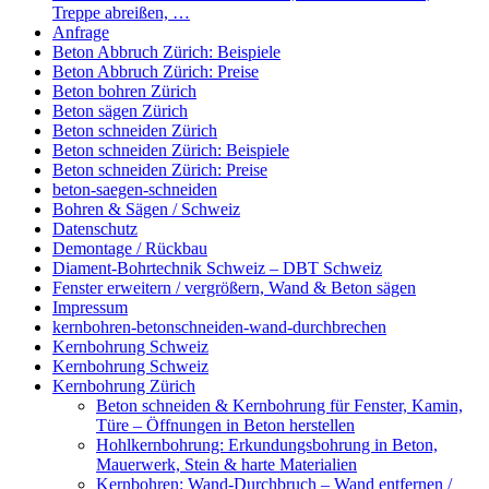
Treppe abreißen, …
Anfrage
Beton Abbruch Zürich: Beispiele
Beton Abbruch Zürich: Preise
Beton bohren Zürich
Beton sägen Zürich
Beton schneiden Zürich
Beton schneiden Zürich: Beispiele
Beton schneiden Zürich: Preise
beton-saegen-schneiden
Bohren & Sägen / Schweiz
Datenschutz
Demontage / Rückbau
Diament-Bohrtechnik Schweiz – DBT Schweiz
Fenster erweitern / vergrößern, Wand & Beton sägen
Impressum
kernbohren-betonschneiden-wand-durchbrechen
Kernbohrung Schweiz
Kernbohrung Schweiz
Kernbohrung Zürich
Beton schneiden & Kernbohrung für Fenster, Kamin,
Türe – Öffnungen in Beton herstellen
Hohlkernbohrung: Erkundungsbohrung in Beton,
Mauerwerk, Stein & harte Materialien
Kernbohren: Wand-Durchbruch – Wand entfernen /