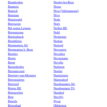
Bramboden
Nierlet-les-Bois
Bramois
Niouc
Bratsch
Niva (Vallemaggia)
Braunau
Nivo
Braunwald
Nods
Bravuogn
Noës
Brè sopra Lugano
Noflen BE
Breganzona
Nohl
Breitenbach
Noiraigue
Bremblens
Noréaz
Bremgarten AG
Nottwil
Bremgarten b. Bern
Novaggio
Brenles
Novalles
Breno
Novazzano
Brent
Noville
Brenzikofen
Nufenen
Bressaucourt
Nuglar
Bretigny-sur-Morrens
Nunningen
Bretonnières
Nürensdorf
Bretzwil
Nussbaumen AG
Brienz BE
Nussbaumen TG
Brienzwiler
Nusshof
Brig
Nuvilly
Brigels
Nyon
Brigerbad
Obbürgen