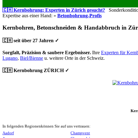
🇨🇭 Kernbohrung: Experten in Zürich gesucht?
Sonderkondition
Expertise aus einer Hand: »
Betonbohrung-Profis
Kernbohren, Betonschneiden & Handabbruch in Zür
🇨🇭 seit über 27 Jahren ✓
Sorgfalt, Präzision & saubere Ergebnisser.
Ihre
Experten für Kern
Lugano
,
Biel/Bienne
u. weitere Orte in der Schweiz.
🇨🇭 Kernbohrung ZÜRICH ✓
Ker
In folgenden Regionenkönnen Sie auf uns vertrauen:
Aadorf
Champvent