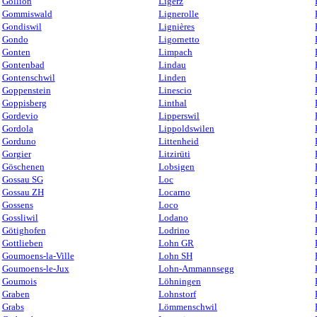
Gollion
Ligerz
Gommiswald
Lignerolle
Gondiswil
Lignières
Gondo
Ligornetto
Gonten
Limpach
Gontenbad
Lindau
Gontenschwil
Linden
Goppenstein
Linescio
Goppisberg
Linthal
Gordevio
Lipperswil
Gordola
Lippoldswilen
Gorduno
Littenheid
Gorgier
Litzirüti
Göschenen
Lobsigen
Gossau SG
Loc
Gossau ZH
Locarno
Gossens
Loco
Gossliwil
Lodano
Götighofen
Lodrino
Gottlieben
Lohn GR
Goumoens-la-Ville
Lohn SH
Goumoens-le-Jux
Lohn-Ammannsegg
Goumois
Löhningen
Graben
Lohnstorf
Grabs
Lömmenschwil