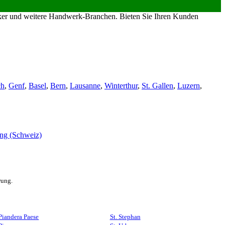
riker und weitere Handwerk-Branchen. Bieten Sie Ihren Kunden
ch
,
Genf
,
Basel
,
Bern
,
Lausanne
,
Winterthur
,
St. Gallen
,
Luzern
,
rung.
Piandera Paese
St. Stephan