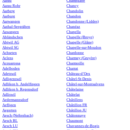
Aarau
Champzabé
Aarau Rohr
Chancy
Aarberg
Chandolin
Aarburg
Chandon
Aarwangen
Chandonne (Liddes)
Aathal-Seegräben
Chanéaz
Aawangen
Chapella
Abländschen
Chapelle (Broye)
Abtwil AG
Chapelle (Glâne)
Abtwil SG
Chapelle-sur-Moudon
Achseten
Chardonne
Aclens
Charmey (Gruyère)
Acquarossa
Charmoille
Adelboden
Charrat
Adetswil
Château-d’Oex
Adligenswil
Châtel-St-Denis
Adlikon b. Andelfingen
Châtel-sur-Montsalvens
Adlikon b. Regensdorf
Châtelaine
Adliswil
Châtelat
Aedermannsdorf
Châtillens
Aefligen
Châtillon FR
Aegerten
Châtillon JU
Aesch (Neftenbach)
Châtonnaye
Aesch BL
Chaumont
Aesch LU
Chavannes-de-Bogis