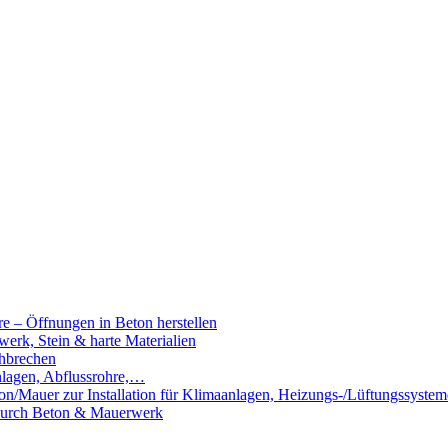
e – Öffnungen in Beton herstellen
rk, Stein & harte Materialien
hbrechen
nlagen, Abflussrohre,…
n/Mauer zur Installation für Klimaanlagen, Heizungs-/Lüftungssystem
 durch Beton & Mauerwerk