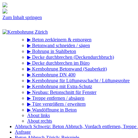
Zum Inhalt springen
▶ Beton zerkleinern & entsorgen
▶ Betonwand schneiden / sägen
▶ Bohrung in Stahlbeton
▶ Decke durchbrechen (Deckendurchbruch)
▶ Decke durchbrechen im Büro
▶ Kernbohrung Betonwand (Sauberkeit)
▶ Kernbohrung DN 400
▶ Kernbohrung für Lüftungsschacht / Lüftungsrohre
▶ Kernbohrung mit Extra-Schutz
▶ Neubau: Betonschnitt für Fenster
▶ Treppe entfernen / absägen
▶ Türe vergrößern / erweitern
▶ Wandöffnung in Beton
About links
About rechts
Abbruch Schweiz: Beton Abbruch, Vordach entfernen, Treppe
Anfrage
Beton Abbruch Zürich: Beispiele