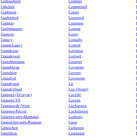
Grabserberg
Lommis
Grächen
Lommiswil
Grafenort
Lonay
Grafenried
Longirod
Grafstal
Lopagno
Graltshausen
Losone
Grancia
Lossy
Grancy
Lostallo
Grand-Lancy
Lostorf
Grandcour
Lottigna
Grandevent
Lotzwil
Grandfontaine
Lourtier
Grandsivaz
Lovatens
Grandson
Lovens
Grandval
Loveresse
Grandvaux
Lü
Grandvillard
Luc (Ayent)
Granges (Veveyse)
Lucelle
Granges VS
Lucens
Granges-de-Vesin
Lüchingen
Granges-Paccot
Luchsingen
Granges-près-Marnand
Ludiano
Grangettes-près-Romont
Lüen
Gränichen
Lufingen
Gräslikon
Lugaggia