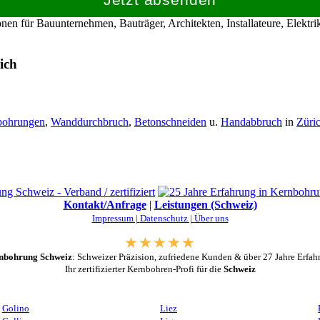
en für Bauunternehmen, Bauträger, Architekten, Installateure, Elekt
ich
bohrungen
,
Wanddurchbruch
,
Betonschneiden
u.
Handabbruch
in
Züri
Kontakt/Anfrage
|
Leistungen (Schweiz)
Impressum |
Datenschutz |
Über uns
nbohrung Schweiz
: Schweizer Präzision, zufriedene Kunden & über 27 Jahre Erfah
Ihr zertifizierter Kernbohren-Profi für die
Schweiz
Golino
Liez