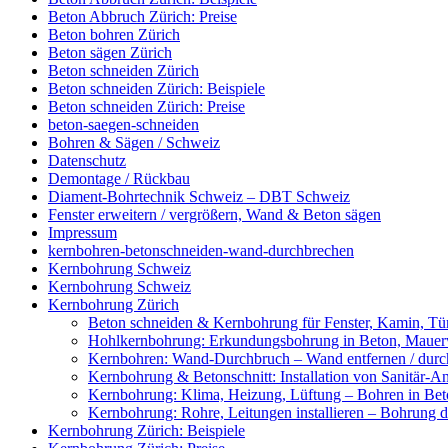
Beton Abbruch Zürich: Preise
Beton bohren Zürich
Beton sägen Zürich
Beton schneiden Zürich
Beton schneiden Zürich: Beispiele
Beton schneiden Zürich: Preise
beton-saegen-schneiden
Bohren & Sägen / Schweiz
Datenschutz
Demontage / Rückbau
Diament-Bohrtechnik Schweiz – DBT Schweiz
Fenster erweitern / vergrößern, Wand & Beton sägen
Impressum
kernbohren-betonschneiden-wand-durchbrechen
Kernbohrung Schweiz
Kernbohrung Schweiz
Kernbohrung Zürich
Beton schneiden & Kernbohrung für Fenster, Kamin, Tür
Hohlkernbohrung: Erkundungsbohrung in Beton, Mauerwe
Kernbohren: Wand-Durchbruch – Wand entfernen / durc
Kernbohrung & Betonschnitt: Installation von Sanitär-A
Kernbohrung: Klima, Heizung, Lüftung – Bohren in Beto
Kernbohrung: Rohre, Leitungen installieren – Bohrung
Kernbohrung Zürich: Beispiele