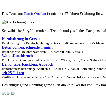
Das Team um
Damir Oroslan
ist mit über 27 Jahren Erfahrung Ihr
zer
Schwäbische Sorgfalt, moderne Technik und geschultes Fachpersona
Kernbohrung in Gersau
Kernbohrung bzw. Kernlochbohrung in Gersau + 200km, seit mehr als 25 Jahren E
Beton bohren, schneiden, sägen
Betonbohrung, Betonsägearbeiten, Fugenschnitt uvm. (Gersau)
Wand-Durchbruch
Durchbruch: Bohrungen und Durchbruch von Wände, Beton, Mauer, Stein u.ä in G
Demontage, Rückbau, Abbruch
Handabbruch: Demontage, Abbruch u. Rückbau, z.B. Balkon-Entfernung, Abbruch
seit 25 Jahren
Zertifiziert, kompetent, erfahren - über 25 Jahre für Gersau, bekannt aus versch. 
Besichtigung und Beratung gerne auch
direkt
in
Gersau
vor Ort - fra