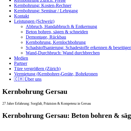
Kernbohrung Zürich: Preise
Kernbohrung: Kosten-Rechner
Kernbohrung: Seminar / Lehrgang
Kontakt
Leistungen (Schweiz)
Abbruch, Handabbruch & Entkernung
Beton bohren, sägen & schneiden
Demontage, Rückbau
Kernbohrung, Kernlochbohrung
Schadstoffsanierung: Schadestoffe erkennen & beseitige
Wand-Durchbruch: Wand durchbrechen
Medien
Partner
Türe vergrößern (Zürich)
Vermietung (Kernbohrer-Geräte, Bohrkronen
🇨🇭 Über uns
Kernbohrung Gersau
27 Jahre Erfahrung:
Sorgfalt,
Präzision & Kompetenz in Gersau
Kernbohrung Gersau: Beton bohren & sä