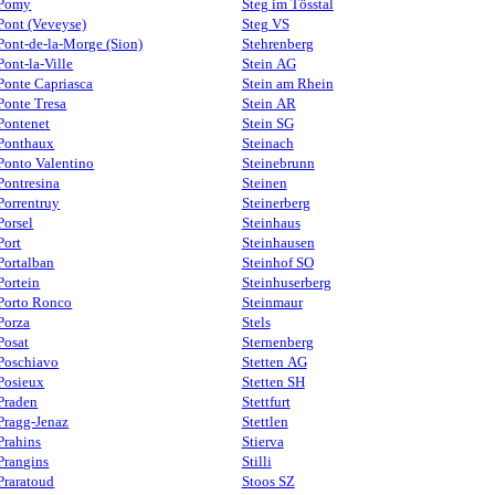
Pomy
Steg im Tösstal
Pont (Veveyse)
Steg VS
Pont-de-la-Morge (Sion)
Stehrenberg
Pont-la-Ville
Stein AG
Ponte Capriasca
Stein am Rhein
Ponte Tresa
Stein AR
Pontenet
Stein SG
Ponthaux
Steinach
Ponto Valentino
Steinebrunn
Pontresina
Steinen
Porrentruy
Steinerberg
Porsel
Steinhaus
Port
Steinhausen
Portalban
Steinhof SO
Portein
Steinhuserberg
Porto Ronco
Steinmaur
Porza
Stels
Posat
Sternenberg
Poschiavo
Stetten AG
Posieux
Stetten SH
Praden
Stettfurt
Pragg-Jenaz
Stettlen
Prahins
Stierva
Prangins
Stilli
Praratoud
Stoos SZ