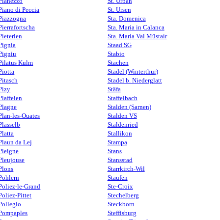
Pianezzo
St. Urban
Piano di Peccia
St. Ursen
Piazzogna
Sta. Domenica
Pierrafortscha
Sta. Maria in Calanca
Pieterlen
Sta. Maria Val Müstair
Pignia
Staad SG
Pigniu
Stabio
Pilatus Kulm
Stachen
Piotta
Stadel (Winterthur)
Pitasch
Stadel b. Niederglatt
Pizy
Stäfa
Plaffeien
Staffelbach
Plagne
Stalden (Sarnen)
Plan-les-Ouates
Stalden VS
Plasselb
Staldenried
Platta
Stallikon
Plaun da Lej
Stampa
Pleigne
Stans
Pleujouse
Stansstad
Plons
Starrkirch-Wil
Pohlern
Staufen
Poliez-le-Grand
Ste-Croix
Poliez-Pittet
Stechelberg
Pollegio
Steckborn
Pompaples
Steffisburg