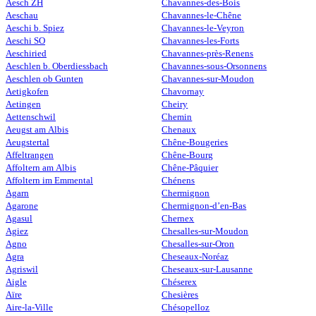
Aesch ZH
Chavannes-des-Bois
Aeschau
Chavannes-le-Chêne
Aeschi b. Spiez
Chavannes-le-Veyron
Aeschi SO
Chavannes-les-Forts
Aeschiried
Chavannes-près-Renens
Aeschlen b. Oberdiessbach
Chavannes-sous-Orsonnens
Aeschlen ob Gunten
Chavannes-sur-Moudon
Aetigkofen
Chavornay
Aetingen
Cheiry
Aettenschwil
Chemin
Aeugst am Albis
Chenaux
Aeugstertal
Chêne-Bougeries
Affeltrangen
Chêne-Bourg
Affoltern am Albis
Chêne-Pâquier
Affoltern im Emmental
Chénens
Agarn
Chermignon
Agarone
Chermignon-d’en-Bas
Agasul
Chernex
Agiez
Chesalles-sur-Moudon
Agno
Chesalles-sur-Oron
Agra
Cheseaux-Noréaz
Agriswil
Cheseaux-sur-Lausanne
Aigle
Chéserex
Aïre
Chesières
Aire-la-Ville
Chésopelloz