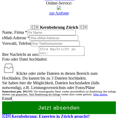
Online-Service:
zur Anfrage
🇨🇭
Kernbohrung Zürich
🇨🇭
Name, Firma
*
eMail-Adresse
*
Vorwahl, Telefon
Ihre Nachricht an uns:
Foto oder Datei hochladen:
Klicke oder ziehe Dateien in diesen Bereich zum
Hochladen.
Du kannst bis zu 3 Dateien hochladen.
Sie haben hier die Möglichkeit, Dateien hochzuladen (falls
notwendig), z.B. Leistungsverzeichnis oder Fotos/Pläne
Datenschutz gem. DSGVO
: Die einzutragenden Daten werden ausschließlich zur Bearbeitung Ihre Anfrage
erhoben und gespeichert. Nach Bearbeitung der Anfrage werden diese wieder gelöscht.
Mehr darüber.
Email
Jetzt absenden
🇨🇭 Kernbohrung: Experten in Zürich gesucht?