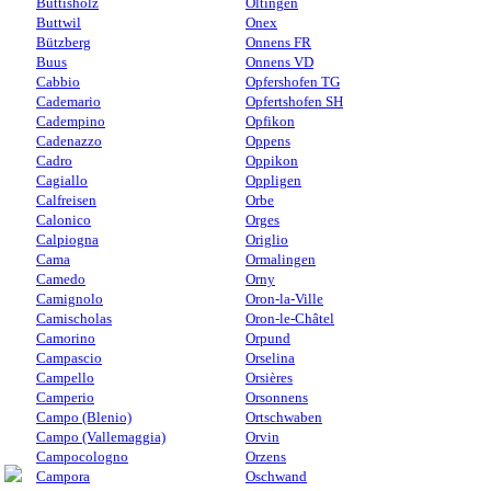
Buttisholz
Oltingen
Buttwil
Onex
Bützberg
Onnens FR
Buus
Onnens VD
Cabbio
Opfershofen TG
Cademario
Opfertshofen SH
Cadempino
Opfikon
Cadenazzo
Oppens
Cadro
Oppikon
Cagiallo
Oppligen
Calfreisen
Orbe
Calonico
Orges
Calpiogna
Origlio
Cama
Ormalingen
Camedo
Orny
Camignolo
Oron-la-Ville
Camischolas
Oron-le-Châtel
Camorino
Orpund
Campascio
Orselina
Campello
Orsières
Camperio
Orsonnens
Campo (Blenio)
Ortschwaben
Campo (Vallemaggia)
Orvin
Campocologno
Orzens
Campora
Oschwand