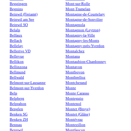
Beggingen
Mont-sur-Rolle
Begnins
Mont-Tramelan
Beinwil (Freiamt)
Montagne-de-Courtelary
Beinwil am See
Montagne-de-Sonvilier
Beinwil SO
Montagnola
Belalp
Montagnon (Leytron)
Belfaux
Montagny-la-Ville
Bellach
Montagny-les-Monts
Bellelay
Montagny-près-Yverdon
Bellerive VD
Montalchez
Bellevue
Montana
Bellikon
Montaubion-Chardonney
Bellinzona
Montavon
Bellmund
Montbovon
Bellwald
Montbrelloz
Belmont-sur-Lausanne
Montcherand
Belmont-sur-Yverdon
Monte
Belp
Monte Carasso
Belpberg
Monteggio
Belprahon
Montenol
Benglen
Montet (Broye)
Benken SG
Montet (Glâne)
Benken ZH
Montévraz
Bennau
Montezillon
Bennwil
Montfaucon