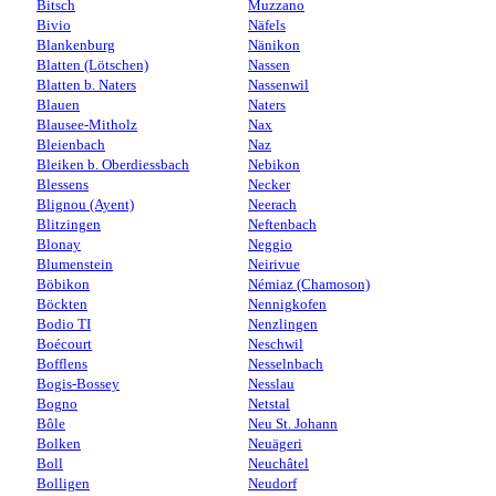
Bitsch
Muzzano
Bivio
Näfels
Blankenburg
Nänikon
Blatten (Lötschen)
Nassen
Blatten b. Naters
Nassenwil
Blauen
Naters
Blausee-Mitholz
Nax
Bleienbach
Naz
Bleiken b. Oberdiessbach
Nebikon
Blessens
Necker
Blignou (Ayent)
Neerach
Blitzingen
Neftenbach
Blonay
Neggio
Blumenstein
Neirivue
Böbikon
Némiaz (Chamoson)
Böckten
Nennigkofen
Bodio TI
Nenzlingen
Boécourt
Neschwil
Bofflens
Nesselnbach
Bogis-Bossey
Nesslau
Bogno
Netstal
Bôle
Neu St. Johann
Bolken
Neuägeri
Boll
Neuchâtel
Bolligen
Neudorf