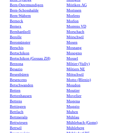
Bern-Ostermundigen
Möriken AG
Bern-Schosshalde
Morissen
Bern-Wabern
Morlens
Berneck
Morlon
Bernex
Morrens VD
Bernhardzell
Morschach
Berolle
Mörschwil
Beromünster
Mosen
Berschis
Mosnang
Bertschikon
Mosogno
Bertschikon (Gossau ZH)
Mossel
Berzona
Môtier (Vully)
Besazio
Môtiers NE
Besenbüren
Mötschwil
Besencens
Motto (Blenio)
Betschwanden
Moudon
Betten
Moutier
Bettenhausen
Movelier
Bettens
Mugena
Bettingen
Muggio
Bettlach
Muhen
Bettmeralp
Mühlau
Bettwiesen
Mühlebach (Goms)
Bettwil
Mühleberg