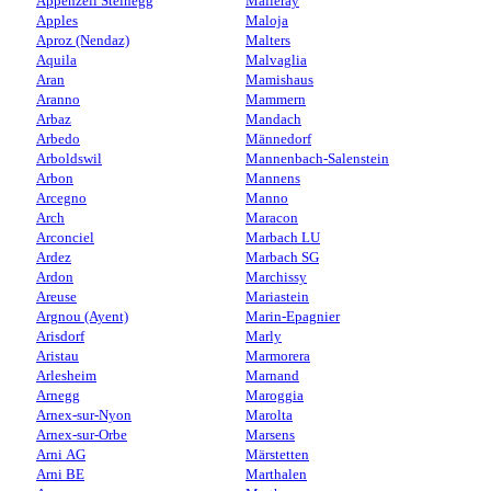
Appenzell Steinegg
Malleray
Apples
Maloja
Aproz (Nendaz)
Malters
Aquila
Malvaglia
Aran
Mamishaus
Aranno
Mammern
Arbaz
Mandach
Arbedo
Männedorf
Arboldswil
Mannenbach-Salenstein
Arbon
Mannens
Arcegno
Manno
Arch
Maracon
Arconciel
Marbach LU
Ardez
Marbach SG
Ardon
Marchissy
Areuse
Mariastein
Argnou (Ayent)
Marin-Epagnier
Arisdorf
Marly
Aristau
Marmorera
Arlesheim
Marnand
Arnegg
Maroggia
Arnex-sur-Nyon
Marolta
Arnex-sur-Orbe
Marsens
Arni AG
Märstetten
Arni BE
Marthalen