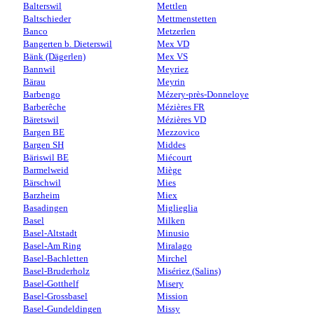
Balterswil
Mettlen
Baltschieder
Mettmenstetten
Banco
Metzerlen
Bangerten b. Dieterswil
Mex VD
Bänk (Dägerlen)
Mex VS
Bannwil
Meyriez
Bärau
Meyrin
Barbengo
Mézery-près-Donneloye
Barberêche
Mézières FR
Bäretswil
Mézières VD
Bargen BE
Mezzovico
Bargen SH
Middes
Bäriswil BE
Miécourt
Barmelweid
Miège
Bärschwil
Mies
Barzheim
Miex
Basadingen
Miglieglia
Basel
Milken
Basel-Altstadt
Minusio
Basel-Am Ring
Miralago
Basel-Bachletten
Mirchel
Basel-Bruderholz
Misériez (Salins)
Basel-Gotthelf
Misery
Basel-Grossbasel
Mission
Basel-Gundeldingen
Missy