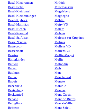
Basel-Hirzbrunnen
Mitlödi
Basel-Iselin
Mittelhäusern
Basel-Kleinbasel
Mogelsberg
Basel-Kleinhüningen
Moghegno
Basel-Klybeck
Möhlin
Basel-Matthäus
Moiry VD
Basel-Riehen
Molare
Basel-Rosental
Moleno
Basel-St. Alban
Moléson-sur-Gruyères
Basse-Nendaz
Molinis
Bassecourt
Mollens VD
Bassersdorf
Mollens VS
Bassins
Mollie-Margot
Bätterkinden
Mollis
Bättwil
Molondin
Bauen
Mols
Baulmes
Mon
Bauma
Mönchaltorf
Bavois
Moneto
Bazenheid
Monible
Beatenberg
Monnaz
Beckenried
Mont-Crosin
Bedano
Mont-de-Buttes
Bedigliora
Mont-la-Ville
Bedretto
Mont-Soleil