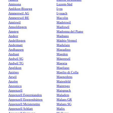
Aminona
Luzern-Süd
Amlikon-Bissegg
Lyss
Ammerswil AG
Lyssach
Ammerzwil BE
Macolin
Amriswil
Madetswil
Amsoldingen
Madiswil
Amsteg
Madonna del Piano
Andeer
Madrano
Andelfingen
Mädris-Vermol
Andermatt
Madulain
Andhausen
Magadino
Andiast
Magden
Andwil SG
Mägenwil
Andwil TG
Maggia
Anglikon
Magliaso
Anières
Maglio di Colla
Anwil
Magnedens
Anzère
Maienfeld
Anzonico
Mairengo
Appenzell
Maisprach
Appenzell Eggerstanden
Maladers
Appenzell Enggenhütten
Malans GR
Appenzell Meistersrüte
Malans SG
Appenzell Schlatt
Malix