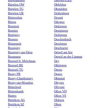
Burglauenen
Oberwil-Lieli
Bürglen OW
Obfelden
Bürglen TG
Obstalden
Bürglen UR
Ochlenberg
Büriswilen
Ocourt
Büron
Odogno
Bursinel
Oekingen
Bursins
Oensingen
Burtigny
Oerlingen
Buseno
Oeschenbach
Büsserach
Oeschgen
Bussigny
Oeschseite
Bussigny-sur-Oron
Oetwil am See
Bussnang
Oetwil an der Limmat
Busswil b. Melchnau
Oey
Busswil BE
Oftringen
Busswil TG
Ogens
Bussy FR
Oggio
Bussy-Chardonney
Ohmstal
Bussy-sur-Moudon
Oleyres
Bütschwil
Olivone
Büttenhardt
Ollon VD
Buttes
Ollon VS
Büttikon AG
Olsberg
Buttikon SZ
Olten