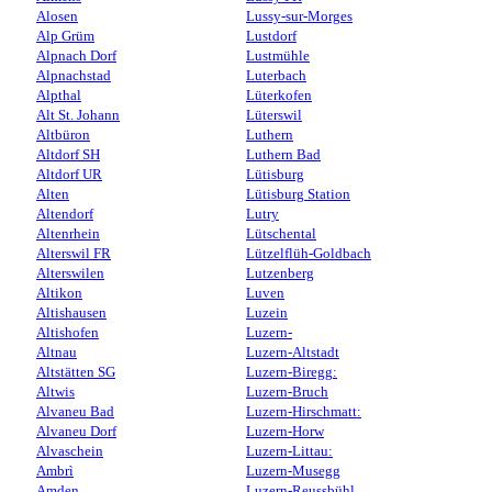
Alosen
Lussy-sur-Morges
Alp Grüm
Lustdorf
Alpnach Dorf
Lustmühle
Alpnachstad
Luterbach
Alpthal
Lüterkofen
Alt St. Johann
Lüterswil
Altbüron
Luthern
Altdorf SH
Luthern Bad
Altdorf UR
Lütisburg
Alten
Lütisburg Station
Altendorf
Lutry
Altenrhein
Lütschental
Alterswil FR
Lützelflüh-Goldbach
Alterswilen
Lutzenberg
Altikon
Luven
Altishausen
Luzein
Altishofen
Luzern-
Altnau
Luzern-Altstadt
Altstätten SG
Luzern-Biregg:
Altwis
Luzern-Bruch
Alvaneu Bad
Luzern-Hirschmatt:
Alvaneu Dorf
Luzern-Horw
Alvaschein
Luzern-Littau:
Ambrì
Luzern-Musegg
Amden
Luzern-Reussbühl