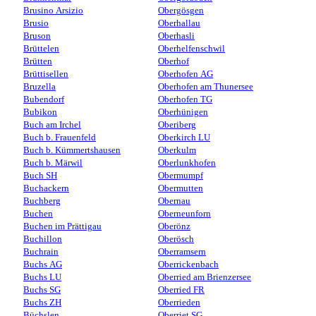
Brusino Arsizio
Obergösgen
Brusio
Oberhallau
Bruson
Oberhasli
Brüttelen
Oberhelfenschwil
Brütten
Oberhof
Brüttisellen
Oberhofen AG
Bruzella
Oberhofen am Thunersee
Bubendorf
Oberhofen TG
Bubikon
Oberhünigen
Buch am Irchel
Oberiberg
Buch b. Frauenfeld
Oberkirch LU
Buch b. Kümmertshausen
Oberkulm
Buch b. Märwil
Oberlunkhofen
Buch SH
Obermumpf
Buchackern
Obermutten
Buchberg
Obernau
Buchen
Oberneunforn
Buchen im Prättigau
Oberönz
Buchillon
Oberösch
Buchrain
Oberramsern
Buchs AG
Oberrickenbach
Buchs LU
Oberried am Brienzersee
Buchs SG
Oberried FR
Buchs ZH
Oberrieden
Büchslen
Oberriet SG