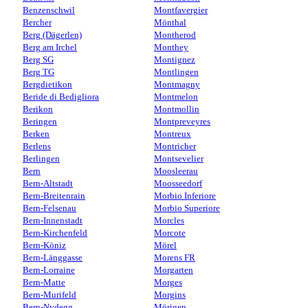
Benzenschwil
Montfavergier
Bercher
Mönthal
Berg (Dägerlen)
Montherod
Berg am Irchel
Monthey
Berg SG
Montignez
Berg TG
Montlingen
Bergdietikon
Montmagny
Beride di Bedigliora
Montmelon
Berikon
Montmollin
Beringen
Montpreveyres
Berken
Montreux
Berlens
Montricher
Berlingen
Montsevelier
Bern
Moosleerau
Bern-Altstadt
Moosseedorf
Bern-Breitenrain
Morbio Inferiore
Bern-Felsenau
Morbio Superiore
Bern-Innenstadt
Morcles
Bern-Kirchenfeld
Morcote
Bern-Köniz
Mörel
Bern-Länggasse
Morens FR
Bern-Lorraine
Morgarten
Bern-Matte
Morges
Bern-Murifeld
Morgins
Bern-Nydegg
Mörigen