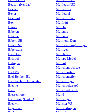
Beurnevésin
Mühledorf BE
Beuson (Nendaz)
Mühledorf SO
Bevaix
Mühlehorn
Bever
Mühlethal
Bévilard
Mühlethurnen
Bex
Mühlrüti
Biasca
Mülchi
Biberen
Mulegns
Biberist
Mülenen
Bibern SH
Müllheim Dorf
Bibern SO
Müllheim-Wigoltingen
Biberstein
Mülligen
Bichelsee
Mümliswil
Bichwil
Mumpé Medel
Bidogno
Mumpf
Biel
Münchenbuchsee
Biel VS
Münchenstein
Biel-Benken BL
Münchenwiler
Biembach im Emmental
Münchringen
Bienne
Münchwilen AG
Bière
Münchwilen TG
Biessenhofen
Mund
Bieudron (Nendaz)
Münsingen
Biezwil
Münster VS
Bigenthal
Münsterlingen