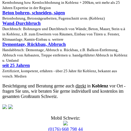
Kernbohrung bzw. Kernlochbohrung in Koblenz + 200km, seit mehr als 25
Jahren Expertise in der Region
Beton bohren, schneiden, sägen
Betonbohrung, Betonsägearbeiten, Fugenschnitt uvm. (Koblenz)
Wand-Durchbruch
Durchbruch: Bohrungen und Durchbruch von Wände, Beton, Mauer, Stein u.ä
in Koblenz, z.B. zum Erweitern von Räumen, Einbau von Türen u. Fenster,
Klimaanlage, Kamin-Einbau u. weitere
Demontage, Rückbau, Abbruch
Handabbruch: Demontage, Abbruch u. Rückbau, z.B. Balkon-Entfernung,
Abbruch von Anbauten, Treppe entfernen u. handgeführter Abbruch in Koblenz
u. Umland
seit 25 Jahren
Zertifiziert, kompetent, erfahren - über 25 Jahre für Koblenz, bekannt aus
versch. Medien
Besichtigung und Beratung gerne auch
direkt
in
Koblenz
vor Ort -
fragen Sie uns, wir beraten Sie gerne individuell und kostenlos im
gesamten Großraum Schweiz.
Mobil Schweiz:
(0176) 668 798 44