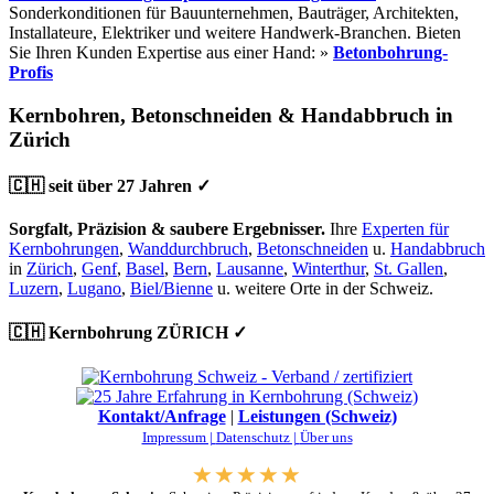
Sonderkonditionen für Bauunternehmen, Bauträger, Architekten,
Installateure, Elektriker und weitere Handwerk-Branchen. Bieten
Sie Ihren Kunden Expertise aus einer Hand: »
Betonbohrung-
Profis
Kernbohren, Betonschneiden & Handabbruch in
Zürich
🇨🇭 seit über 27 Jahren ✓
Sorgfalt, Präzision & saubere Ergebnisser.
Ihre
Experten für
Kernbohrungen
,
Wanddurchbruch
,
Betonschneiden
u.
Handabbruch
in
Zürich
,
Genf
,
Basel
,
Bern
,
Lausanne
,
Winterthur
,
St. Gallen
,
Luzern
,
Lugano
,
Biel/Bienne
u. weitere Orte in der Schweiz.
🇨🇭 Kernbohrung ZÜRICH ✓
Kontakt/Anfrage
|
Leistungen (Schweiz)
Impressum |
Datenschutz |
Über uns