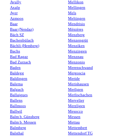
Avully
Mellikon
Axalp
Mellingen
Ayer
Mels
Azmoos
Meltingen
Baar
Mendrisio
Baar (Nendaz)
Ménières
Bäch SZ
Menzberg
Bachenbülach
Menzengrüt
Bächli (Hemberg)
Menziken
Bachs
Menzingen
Bad Ragaz
Menznau
Bad Zurzach
Menzonio
Baden
Merenschwand
Baldegg
Mergoscia
Baldingen
Meride
Balerna
Merishausen
Balgach
Merligen
Ballaigues
Merlischachen
Ballens
Mervelier
Ballmoos
Merzligen
Ballwil
Mesocco
Balm b. Günsberg
Messen
Balm b. Messen
Mettau
Balmberg
Mettembert
Balsthal
Mettendorf TG