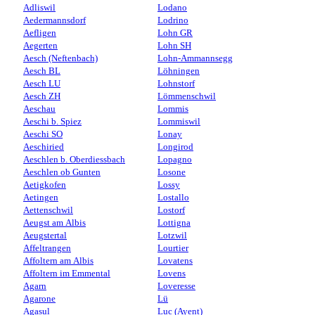
Adliswil
Lodano
Aedermannsdorf
Lodrino
Aefligen
Lohn GR
Aegerten
Lohn SH
Aesch (Neftenbach)
Lohn-Ammannsegg
Aesch BL
Löhningen
Aesch LU
Lohnstorf
Aesch ZH
Lömmenschwil
Aeschau
Lommis
Aeschi b. Spiez
Lommiswil
Aeschi SO
Lonay
Aeschiried
Longirod
Aeschlen b. Oberdiessbach
Lopagno
Aeschlen ob Gunten
Losone
Aetigkofen
Lossy
Aetingen
Lostallo
Aettenschwil
Lostorf
Aeugst am Albis
Lottigna
Aeugstertal
Lotzwil
Affeltrangen
Lourtier
Affoltern am Albis
Lovatens
Affoltern im Emmental
Lovens
Agarn
Loveresse
Agarone
Lü
Agasul
Luc (Ayent)