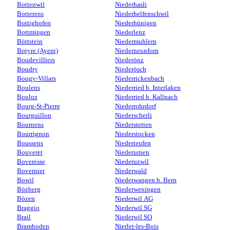
Bottenwil
Niederhasli
Botterens
Niederhelfenschwil
Bottighofen
Niederhünigen
Bottmingen
Niederlenz
Böttstein
Niedermuhlern
Botyre (Ayent)
Niederneunforn
Boudevilliers
Niederönz
Boudry
Niederösch
Bougy-Villars
Niederrickenbach
Boulens
Niederried b. Interlaken
Bouloz
Niederried b. Kallnach
Bourg-St-Pierre
Niederrohrdorf
Bourguillon
Niederscherli
Bournens
Niederstetten
Bourrignon
Niederstocken
Boussens
Niederteufen
Bouveret
Niederurnen
Boveresse
Niederuzwil
Bovernier
Niederwald
Bowil
Niederwangen b. Bern
Bözberg
Niederweningen
Bözen
Niederwil AG
Braggio
Niederwil SG
Brail
Niederwil SO
Bramboden
Nierlet-les-Bois