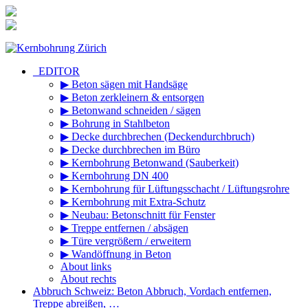
Zum
Inhalt
springen
_EDITOR
▶ Beton sägen mit Handsäge
▶ Beton zerkleinern & entsorgen
▶ Betonwand schneiden / sägen
▶ Bohrung in Stahlbeton
▶ Decke durchbrechen (Deckendurchbruch)
▶ Decke durchbrechen im Büro
▶ Kernbohrung Betonwand (Sauberkeit)
▶ Kernbohrung DN 400
▶ Kernbohrung für Lüftungsschacht / Lüftungsrohre
▶ Kernbohrung mit Extra-Schutz
▶ Neubau: Betonschnitt für Fenster
▶ Treppe entfernen / absägen
▶ Türe vergrößern / erweitern
▶ Wandöffnung in Beton
About links
About rechts
Abbruch Schweiz: Beton Abbruch, Vordach entfernen,
Treppe abreißen, …