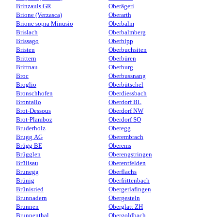
Brinzauls GR
Oberägeri
Brione (Verzasca)
Oberarth
Brione sopra Minusio
Oberbalm
Brislach
Oberbalmberg
Brissago
Oberbipp
Bristen
Oberbuchsiten
Brittern
Oberbüren
Brittnau
Oberburg
Broc
Oberbussnang
Broglio
Oberbütschel
Bronschhofen
Oberdiessbach
Brontallo
Oberdorf BL
Brot-Dessous
Oberdorf NW
Brot-Plamboz
Oberdorf SO
Bruderholz
Oberegg
Brugg AG
Oberembrach
Brügg BE
Oberems
Brügglen
Oberengstringen
Brülisau
Oberentfelden
Brunegg
Oberflachs
Brünig
Oberfrittenbach
Brünisried
Obergerlafingen
Brunnadern
Obergesteln
Brunnen
Oberglatt ZH
Brunnenthal
Obergoldbach