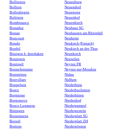
Bollingen
Neuenburg
Bollion
Neuendorf
Bollodingen
Neuenegg
Boltigen
Neuenhof
Bombinasco
Neuenkirch
Bonaduz
Neuhaus SG
Bonau
Neuhausen am Rheinfall
Boncourt
Neuheim
Bondo
Neukirch (Egnach)
Bonfol
Neukirch an der Thur
Bönigen b. Interlaken
Neunkirch
Boningen
Neuwilen
Boniswil
Neyruz FR
Bonnefontaine
Neyruz-sur-Moudon
Bonstetten
Nidau
Bonvillars
Nidfurn
Boppelsen
Niederbipp
Borex
Niederbuchsiten
Borgnone
Niederbüren
Borgonovo
Niederdorf
Bosco Luganese
Niedergampel
Bösingen
Niedergesteln
Bossonnens
Niederglatt SG
Boswil
Niederglatt ZH
Bottens
Niedergösgen