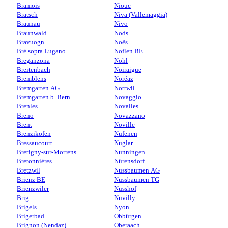
Bramois
Niouc
Bratsch
Niva (Vallemaggia)
Braunau
Nivo
Braunwald
Nods
Bravuogn
Noës
Brè sopra Lugano
Noflen BE
Breganzona
Nohl
Breitenbach
Noiraigue
Bremblens
Noréaz
Bremgarten AG
Nottwil
Bremgarten b. Bern
Novaggio
Brenles
Novalles
Breno
Novazzano
Brent
Noville
Brenzikofen
Nufenen
Bressaucourt
Nuglar
Bretigny-sur-Morrens
Nunningen
Bretonnières
Nürensdorf
Bretzwil
Nussbaumen AG
Brienz BE
Nussbaumen TG
Brienzwiler
Nusshof
Brig
Nuvilly
Brigels
Nyon
Brigerbad
Obbürgen
Brignon (Nendaz)
Oberaach