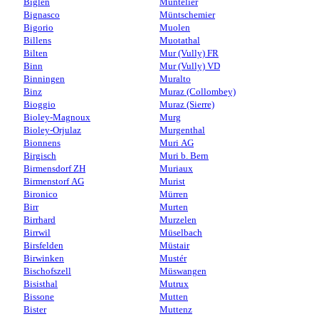
Biglen
Muntelier
Bignasco
Müntschemier
Bigorio
Muolen
Billens
Muotathal
Bilten
Mur (Vully) FR
Binn
Mur (Vully) VD
Binningen
Muralto
Binz
Muraz (Collombey)
Bioggio
Muraz (Sierre)
Bioley-Magnoux
Murg
Bioley-Orjulaz
Murgenthal
Bionnens
Muri AG
Birgisch
Muri b. Bern
Birmensdorf ZH
Muriaux
Birmenstorf AG
Murist
Bironico
Mürren
Birr
Murten
Birrhard
Murzelen
Birrwil
Müselbach
Birsfelden
Müstair
Birwinken
Mustér
Bischofszell
Müswangen
Bisisthal
Mutrux
Bissone
Mutten
Bister
Muttenz