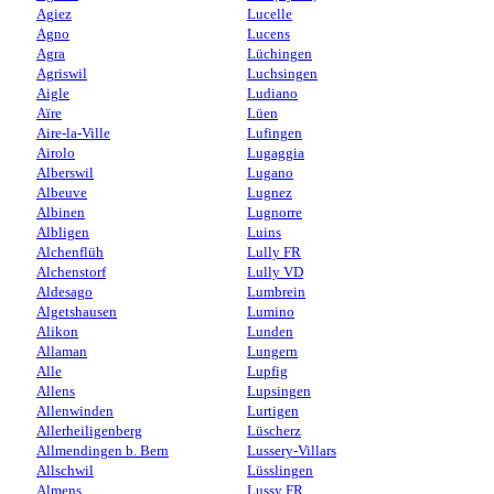
Agiez
Lucelle
Agno
Lucens
Agra
Lüchingen
Agriswil
Luchsingen
Aigle
Ludiano
Aïre
Lüen
Aire-la-Ville
Lufingen
Airolo
Lugaggia
Alberswil
Lugano
Albeuve
Lugnez
Albinen
Lugnorre
Albligen
Luins
Alchenflüh
Lully FR
Alchenstorf
Lully VD
Aldesago
Lumbrein
Algetshausen
Lumino
Alikon
Lunden
Allaman
Lungern
Alle
Lupfig
Allens
Lupsingen
Allenwinden
Lurtigen
Allerheiligenberg
Lüscherz
Allmendingen b. Bern
Lussery-Villars
Allschwil
Lüsslingen
Almens
Lussy FR