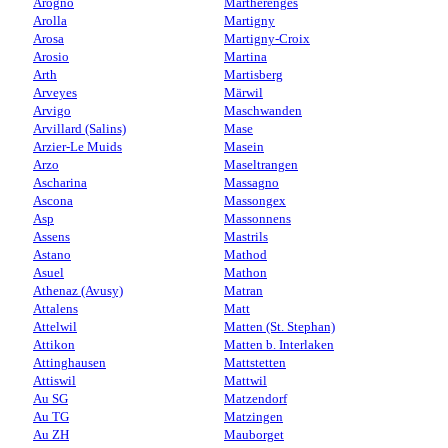
Arogno
Martherenges
Arolla
Martigny
Arosa
Martigny-Croix
Arosio
Martina
Arth
Martisberg
Arveyes
Märwil
Arvigo
Maschwanden
Arvillard (Salins)
Mase
Arzier-Le Muids
Masein
Arzo
Maseltrangen
Ascharina
Massagno
Ascona
Massongex
Asp
Massonnens
Assens
Mastrils
Astano
Mathod
Asuel
Mathon
Athenaz (Avusy)
Matran
Attalens
Matt
Attelwil
Matten (St. Stephan)
Attikon
Matten b. Interlaken
Attinghausen
Mattstetten
Attiswil
Mattwil
Au SG
Matzendorf
Au TG
Matzingen
Au ZH
Mauborget