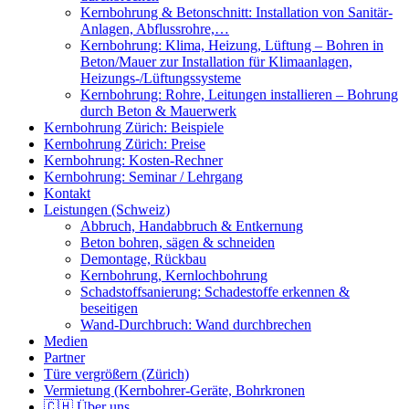
Kernbohrung & Betonschnitt: Installation von Sanitär-
Anlagen, Abflussrohre,…
Kernbohrung: Klima, Heizung, Lüftung – Bohren in
Beton/Mauer zur Installation für Klimaanlagen,
Heizungs-/Lüftungssysteme
Kernbohrung: Rohre, Leitungen installieren – Bohrung
durch Beton & Mauerwerk
Kernbohrung Zürich: Beispiele
Kernbohrung Zürich: Preise
Kernbohrung: Kosten-Rechner
Kernbohrung: Seminar / Lehrgang
Kontakt
Leistungen (Schweiz)
Abbruch, Handabbruch & Entkernung
Beton bohren, sägen & schneiden
Demontage, Rückbau
Kernbohrung, Kernlochbohrung
Schadstoffsanierung: Schadestoffe erkennen &
beseitigen
Wand-Durchbruch: Wand durchbrechen
Medien
Partner
Türe vergrößern (Zürich)
Vermietung (Kernbohrer-Geräte, Bohrkronen
🇨🇭 Über uns