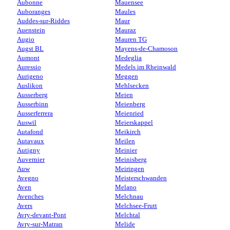
Aubonne
Mauensee
Auboranges
Maules
Auddes-sur-Riddes
Maur
Auenstein
Mauraz
Augio
Mauren TG
Augst BL
Mayens-de-Chamoson
Aumont
Medeglia
Auressio
Medels im Rheinwald
Aurigeno
Meggen
Auslikon
Mehlsecken
Ausserberg
Meien
Ausserbinn
Meienberg
Ausserferrera
Meienried
Auswil
Meierskappel
Autafond
Meikirch
Autavaux
Meilen
Autigny
Meinier
Auvernier
Meinisberg
Auw
Meiringen
Avegno
Meisterschwanden
Aven
Melano
Avenches
Melchnau
Avers
Melchsee-Frutt
Avry-devant-Pont
Melchtal
Avry-sur-Matran
Melide