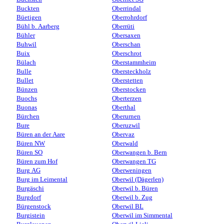
Buckten
Oberrindal
Büetigen
Oberrohrdorf
Bühl b. Aarberg
Oberrüti
Bühler
Obersaxen
Buhwil
Oberschan
Buix
Oberschrot
Bülach
Oberstammheim
Bulle
Obersteckholz
Bullet
Oberstetten
Bünzen
Oberstocken
Buochs
Oberterzen
Buonas
Oberthal
Bürchen
Oberurnen
Bure
Oberuzwil
Büren an der Aare
Obervaz
Büren NW
Oberwald
Büren SO
Oberwangen b. Bern
Büren zum Hof
Oberwangen TG
Burg AG
Oberweningen
Burg im Leimental
Oberwil (Dägerlen)
Burgäschi
Oberwil b. Büren
Burgdorf
Oberwil b. Zug
Bürgenstock
Oberwil BL
Burgistein
Oberwil im Simmental