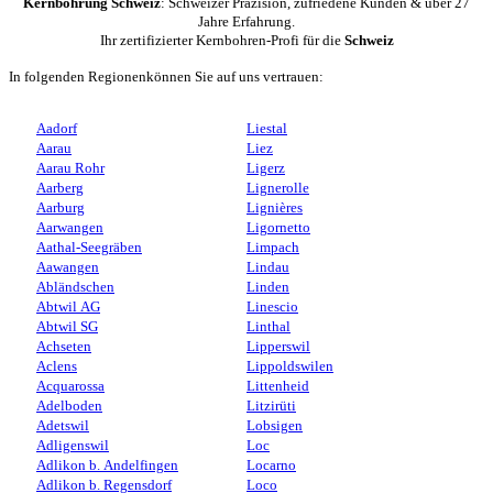
Kernbohrung Schweiz
: Schweizer Präzision, zufriedene Kunden & über 27
Jahre Erfahrung.
Ihr zertifizierter Kernbohren-Profi für die
Schweiz
In folgenden Regionenkönnen Sie auf uns vertrauen:
Aadorf
Liestal
Aarau
Liez
Aarau Rohr
Ligerz
Aarberg
Lignerolle
Aarburg
Lignières
Aarwangen
Ligornetto
Aathal-Seegräben
Limpach
Aawangen
Lindau
Abländschen
Linden
Abtwil AG
Linescio
Abtwil SG
Linthal
Achseten
Lipperswil
Aclens
Lippoldswilen
Acquarossa
Littenheid
Adelboden
Litzirüti
Adetswil
Lobsigen
Adligenswil
Loc
Adlikon b. Andelfingen
Locarno
Adlikon b. Regensdorf
Loco