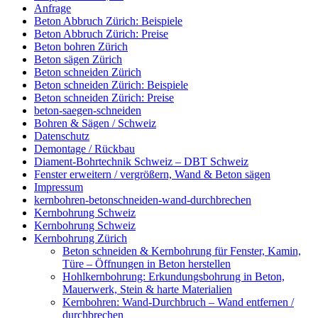
Anfrage
Beton Abbruch Zürich: Beispiele
Beton Abbruch Zürich: Preise
Beton bohren Zürich
Beton sägen Zürich
Beton schneiden Zürich
Beton schneiden Zürich: Beispiele
Beton schneiden Zürich: Preise
beton-saegen-schneiden
Bohren & Sägen / Schweiz
Datenschutz
Demontage / Rückbau
Diament-Bohrtechnik Schweiz – DBT Schweiz
Fenster erweitern / vergrößern, Wand & Beton sägen
Impressum
kernbohren-betonschneiden-wand-durchbrechen
Kernbohrung Schweiz
Kernbohrung Schweiz
Kernbohrung Zürich
Beton schneiden & Kernbohrung für Fenster, Kamin,
Türe – Öffnungen in Beton herstellen
Hohlkernbohrung: Erkundungsbohrung in Beton,
Mauerwerk, Stein & harte Materialien
Kernbohren: Wand-Durchbruch – Wand entfernen /
durchbrechen