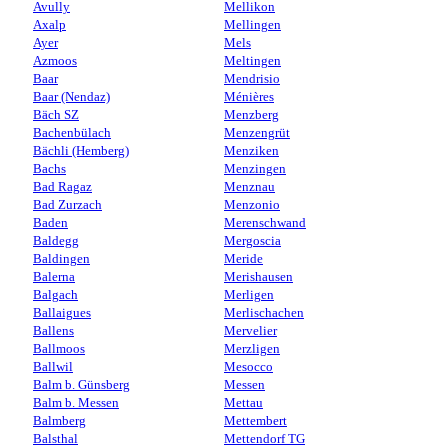
Avully
Mellikon
Axalp
Mellingen
Ayer
Mels
Azmoos
Meltingen
Baar
Mendrisio
Baar (Nendaz)
Ménières
Bäch SZ
Menzberg
Bachenbülach
Menzengrüt
Bächli (Hemberg)
Menziken
Bachs
Menzingen
Bad Ragaz
Menznau
Bad Zurzach
Menzonio
Baden
Merenschwand
Baldegg
Mergoscia
Baldingen
Meride
Balerna
Merishausen
Balgach
Merligen
Ballaigues
Merlischachen
Ballens
Mervelier
Ballmoos
Merzligen
Ballwil
Mesocco
Balm b. Günsberg
Messen
Balm b. Messen
Mettau
Balmberg
Mettembert
Balsthal
Mettendorf TG