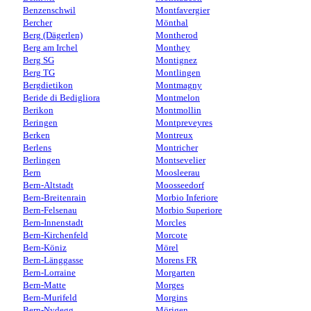
Benzenschwil
Montfavergier
Bercher
Mönthal
Berg (Dägerlen)
Montherod
Berg am Irchel
Monthey
Berg SG
Montignez
Berg TG
Montlingen
Bergdietikon
Montmagny
Beride di Bedigliora
Montmelon
Berikon
Montmollin
Beringen
Montpreveyres
Berken
Montreux
Berlens
Montricher
Berlingen
Montsevelier
Bern
Moosleerau
Bern-Altstadt
Moosseedorf
Bern-Breitenrain
Morbio Inferiore
Bern-Felsenau
Morbio Superiore
Bern-Innenstadt
Morcles
Bern-Kirchenfeld
Morcote
Bern-Köniz
Mörel
Bern-Länggasse
Morens FR
Bern-Lorraine
Morgarten
Bern-Matte
Morges
Bern-Murifeld
Morgins
Bern-Nydegg
Mörigen