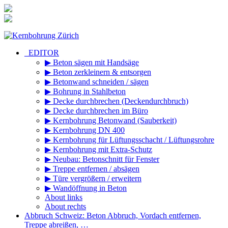
Zum
Inhalt
springen
_EDITOR
▶ Beton sägen mit Handsäge
▶ Beton zerkleinern & entsorgen
▶ Betonwand schneiden / sägen
▶ Bohrung in Stahlbeton
▶ Decke durchbrechen (Deckendurchbruch)
▶ Decke durchbrechen im Büro
▶ Kernbohrung Betonwand (Sauberkeit)
▶ Kernbohrung DN 400
▶ Kernbohrung für Lüftungsschacht / Lüftungsrohre
▶ Kernbohrung mit Extra-Schutz
▶ Neubau: Betonschnitt für Fenster
▶ Treppe entfernen / absägen
▶ Türe vergrößern / erweitern
▶ Wandöffnung in Beton
About links
About rechts
Abbruch Schweiz: Beton Abbruch, Vordach entfernen,
Treppe abreißen, …