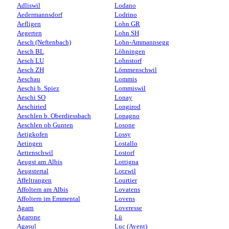
Adliswil
Lodano
Aedermannsdorf
Lodrino
Aefligen
Lohn GR
Aegerten
Lohn SH
Aesch (Neftenbach)
Lohn-Ammannsegg
Aesch BL
Löhningen
Aesch LU
Lohnstorf
Aesch ZH
Lömmenschwil
Aeschau
Lommis
Aeschi b. Spiez
Lommiswil
Aeschi SO
Lonay
Aeschiried
Longirod
Aeschlen b. Oberdiessbach
Lopagno
Aeschlen ob Gunten
Losone
Aetigkofen
Lossy
Aetingen
Lostallo
Aettenschwil
Lostorf
Aeugst am Albis
Lottigna
Aeugstertal
Lotzwil
Affeltrangen
Lourtier
Affoltern am Albis
Lovatens
Affoltern im Emmental
Lovens
Agarn
Loveresse
Agarone
Lü
Agasul
Luc (Ayent)