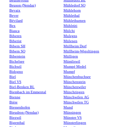
Beurnevésin
Mühledorf BE
Beuson (Nendaz)
Mühledorf SO
Bevaix
Mühlehorn
Bever
Mühlethal
Bévilard
Mühlethurnen
Bex
Mühlrüti
Biasca
Mülchi
Biberen
Mulegns
Biberist
Mülenen
Bibern SH
Müllheim Dorf
Bibern SO
Müllheim-Wigoltingen
Biberstein
Mülligen
Bichelsee
Mümliswil
Bichwil
Mumpé Medel
Bidogno
Mumpf
Biel
Münchenbuchsee
Biel VS
Münchenstein
Biel-Benken BL
Münchenwiler
Biembach im Emmental
Münchringen
Bienne
Münchwilen AG
Bière
Münchwilen TG
Biessenhofen
Mund
Bieudron (Nendaz)
Münsingen
Biezwil
Münster VS
Bigenthal
Münsterlingen