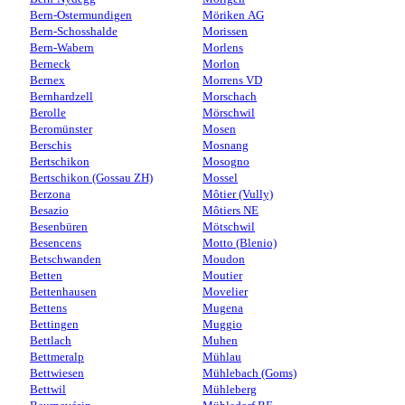
Bern-Ostermundigen
Möriken AG
Bern-Schosshalde
Morissen
Bern-Wabern
Morlens
Berneck
Morlon
Bernex
Morrens VD
Bernhardzell
Morschach
Berolle
Mörschwil
Beromünster
Mosen
Berschis
Mosnang
Bertschikon
Mosogno
Bertschikon (Gossau ZH)
Mossel
Berzona
Môtier (Vully)
Besazio
Môtiers NE
Besenbüren
Mötschwil
Besencens
Motto (Blenio)
Betschwanden
Moudon
Betten
Moutier
Bettenhausen
Movelier
Bettens
Mugena
Bettingen
Muggio
Bettlach
Muhen
Bettmeralp
Mühlau
Bettwiesen
Mühlebach (Goms)
Bettwil
Mühleberg