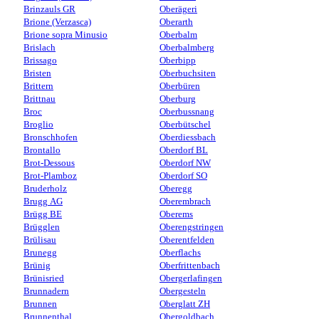
Brinzauls GR
Oberägeri
Brione (Verzasca)
Oberarth
Brione sopra Minusio
Oberbalm
Brislach
Oberbalmberg
Brissago
Oberbipp
Bristen
Oberbuchsiten
Brittern
Oberbüren
Brittnau
Oberburg
Broc
Oberbussnang
Broglio
Oberbütschel
Bronschhofen
Oberdiessbach
Brontallo
Oberdorf BL
Brot-Dessous
Oberdorf NW
Brot-Plamboz
Oberdorf SO
Bruderholz
Oberegg
Brugg AG
Oberembrach
Brügg BE
Oberems
Brügglen
Oberengstringen
Brülisau
Oberentfelden
Brunegg
Oberflachs
Brünig
Oberfrittenbach
Brünisried
Obergerlafingen
Brunnadern
Obergesteln
Brunnen
Oberglatt ZH
Brunnenthal
Obergoldbach