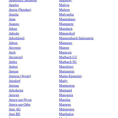
Appenzell Steinegg
Malleray
Apples
Maloja
Aproz (Nendaz)
Malters
Aquila
Malvaglia
Aran
Mamishaus
Aranno
Mammern
Arbaz
Mandach
Arbedo
Männedorf
Arboldswil
Mannenbach-Salenstein
Arbon
Mannens
Arcegno
Manno
Arch
Maracon
Arconciel
Marbach LU
Ardez
Marbach SG
Ardon
Marchissy
Areuse
Mariastein
Argnou (Ayent)
Marin-Epagnier
Arisdorf
Marly
Aristau
Marmorera
Arlesheim
Marnand
Arnegg
Maroggia
Arnex-sur-Nyon
Marolta
Arnex-sur-Orbe
Marsens
Arni AG
Märstetten
Arni BE
Marthalen