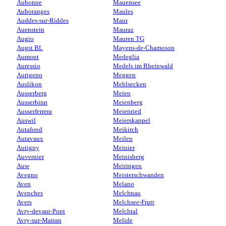
Aubonne
Mauensee
Auboranges
Maules
Auddes-sur-Riddes
Maur
Auenstein
Mauraz
Augio
Mauren TG
Augst BL
Mayens-de-Chamoson
Aumont
Medeglia
Auressio
Medels im Rheinwald
Aurigeno
Meggen
Auslikon
Mehlsecken
Ausserberg
Meien
Ausserbinn
Meienberg
Ausserferrera
Meienried
Auswil
Meierskappel
Autafond
Meikirch
Autavaux
Meilen
Autigny
Meinier
Auvernier
Meinisberg
Auw
Meiringen
Avegno
Meisterschwanden
Aven
Melano
Avenches
Melchnau
Avers
Melchsee-Frutt
Avry-devant-Pont
Melchtal
Avry-sur-Matran
Melide