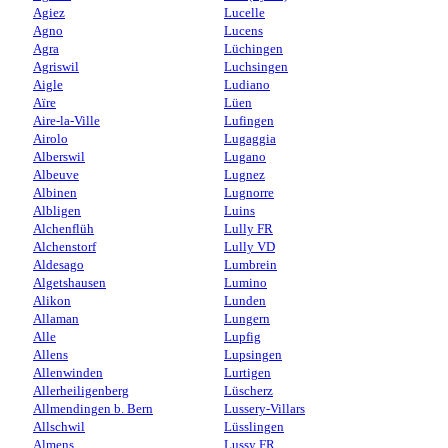
Agiez
Lucelle
Agno
Lucens
Agra
Lüchingen
Agriswil
Luchsingen
Aigle
Ludiano
Aïre
Lüen
Aire-la-Ville
Lufingen
Airolo
Lugaggia
Alberswil
Lugano
Albeuve
Lugnez
Albinen
Lugnorre
Albligen
Luins
Alchenflüh
Lully FR
Alchenstorf
Lully VD
Aldesago
Lumbrein
Algetshausen
Lumino
Alikon
Lunden
Allaman
Lungern
Alle
Lupfig
Allens
Lupsingen
Allenwinden
Lurtigen
Allerheiligenberg
Lüscherz
Allmendingen b. Bern
Lussery-Villars
Allschwil
Lüsslingen
Almens
Lussy FR