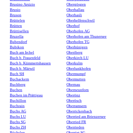
Brusino Arsizio
Obergösgen
Brusio
Oberhallau
Bruson
Oberhasli
Brüttelen
Oberhelfenschwil
Brütten
Oberhof
Brüttisellen
Oberhofen AG
Bruzella
Oberhofen am Thunersee
Bubendorf
Oberhofen TG
Bubikon
Oberhünigen
Buch am Irchel
Oberiberg
Buch b. Frauenfeld
Oberkirch LU
Buch b. Kümmertshausen
Oberkulm
Buch b. Märwil
Oberlunkhofen
Buch SH
Obermumpf
Buchackern
Obermutten
Buchberg
Obernau
Buchen
Oberneunforn
Buchen im Prättigau
Oberönz
Buchillon
Oberösch
Buchrain
Oberramsern
Buchs AG
Oberrickenbach
Buchs LU
Oberried am Brienzersee
Buchs SG
Oberried FR
Buchs ZH
Oberrieden
Büchslen
Oberriet SG