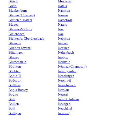
Bitsch
Muzzano
Bivio
Näfels
Blankenburg
Nänikon
Blatten (Lötschen)
Nassen
Blatten b. Naters
Nassenwil
Blauen
Naters
Blausee-Mitholz
Nax
Bleienbach
Naz
Bleiken b. Oberdiessbach
Nebikon
Blessens
Necker
Blignou (Ayent)
Neerach
Blitzingen
Neftenbach
Blonay
Neggio
Blumenstein
Neirivue
Böbikon
Némiaz (Chamoson)
Böckten
Nennigkofen
Bodio TI
Nenzlingen
Boécourt
Neschwil
Bofflens
Nesselnbach
Bogis-Bossey
Nesslau
Bogno
Netstal
Bôle
Neu St. Johann
Bolken
Neuägeri
Boll
Neuchâtel
Bolligen
Neudorf