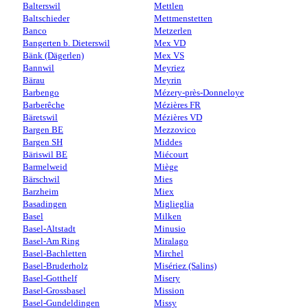
Balterswil
Mettlen
Baltschieder
Mettmenstetten
Banco
Metzerlen
Bangerten b. Dieterswil
Mex VD
Bänk (Dägerlen)
Mex VS
Bannwil
Meyriez
Bärau
Meyrin
Barbengo
Mézery-près-Donneloye
Barberêche
Mézières FR
Bäretswil
Mézières VD
Bargen BE
Mezzovico
Bargen SH
Middes
Bäriswil BE
Miécourt
Barmelweid
Miège
Bärschwil
Mies
Barzheim
Miex
Basadingen
Miglieglia
Basel
Milken
Basel-Altstadt
Minusio
Basel-Am Ring
Miralago
Basel-Bachletten
Mirchel
Basel-Bruderholz
Misériez (Salins)
Basel-Gotthelf
Misery
Basel-Grossbasel
Mission
Basel-Gundeldingen
Missy