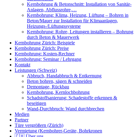
Kernbohrung & Betonschnitt: Installation von Sanitär-
Anlagen, Abflussrohre,…
Kernbohrung: Klima, Heizung, Lüftung – Bohren in
Beton/Mauer zur Installation für Klimaanlagen,
Heizungs-/Lüftungssysteme
Kernbohrung: Rohre, Leitungen installieren – Bohrung
durch Beton & Mauerwerk
Kernbohrung Zürich: Beispiele
Kernbohrung Zürich: Preise
Kernbohrung: Kosten-Rechner
Kernbohrung: Seminar / Lehrgang
Kontakt
Leistungen (Schweiz)
Abbruch, Handabbruch & Entkernung
Beton bohren, sägen & schneiden
Demontage, Rückbau
Kernbohrung, Kernlochbohrung
Schadstoffsanierung: Schadestoffe erkennen &
beseitigen
Wand-Durchbruch: Wand durchbrechen
Medien
Partner
Türe vergrößern (Zürich)
Vermietung (Kernbohrer-Geräte, Bohrkronen
🇨🇭 Über uns