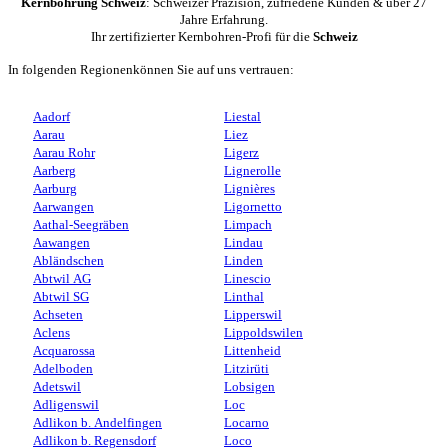
Kernbohrung Schweiz
: Schweizer Präzision, zufriedene Kunden & über 27
Jahre Erfahrung.
Ihr zertifizierter Kernbohren-Profi für die
Schweiz
In folgenden Regionenkönnen Sie auf uns vertrauen:
Aadorf
Liestal
Aarau
Liez
Aarau Rohr
Ligerz
Aarberg
Lignerolle
Aarburg
Lignières
Aarwangen
Ligornetto
Aathal-Seegräben
Limpach
Aawangen
Lindau
Abländschen
Linden
Abtwil AG
Linescio
Abtwil SG
Linthal
Achseten
Lipperswil
Aclens
Lippoldswilen
Acquarossa
Littenheid
Adelboden
Litzirüti
Adetswil
Lobsigen
Adligenswil
Loc
Adlikon b. Andelfingen
Locarno
Adlikon b. Regensdorf
Loco