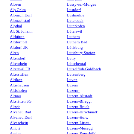
Alosen
Lussy-sur-Morges
Alp Grüm
Lustdorf
Alpnach Dorf
Lustmühle
Alpnachstad
Luterbach
Alpthal
Lüterkofen
Alt St. Johann
Lüterswil
Altbüron
Luthern
Altdorf SH
Luthern Bad
Altdorf UR
Lütisburg
Alten
Lütisburg Station
Altendorf
Lutry
Altenrhein
Lütschental
Alterswil FR
Lützelflüh-Goldbach
Alterswilen
Lutzenberg
Altikon
Luven
Altishausen
Luzein
Altishofen
Luzern-
Altnau
Luzern-Altstadt
Altstätten SG
Luzern-Biregg:
Altwis
Luzern-Bruch
Alvaneu Bad
Luzern-Hirschmatt:
Alvaneu Dorf
Luzern-Horw
Alvaschein
Luzern-Littau:
Ambrì
Luzern-Musegg
Amden
Luzern-Reussbühl