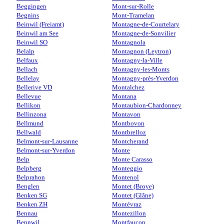
Beggingen
Mont-sur-Rolle
Begnins
Mont-Tramelan
Beinwil (Freiamt)
Montagne-de-Courtelary
Beinwil am See
Montagne-de-Sonvilier
Beinwil SO
Montagnola
Belalp
Montagnon (Leytron)
Belfaux
Montagny-la-Ville
Bellach
Montagny-les-Monts
Bellelay
Montagny-près-Yverdon
Bellerive VD
Montalchez
Bellevue
Montana
Bellikon
Montaubion-Chardonney
Bellinzona
Montavon
Bellmund
Montbovon
Bellwald
Montbrelloz
Belmont-sur-Lausanne
Montcherand
Belmont-sur-Yverdon
Monte
Belp
Monte Carasso
Belpberg
Monteggio
Belprahon
Montenol
Benglen
Montet (Broye)
Benken SG
Montet (Glâne)
Benken ZH
Montévraz
Bennau
Montezillon
Bennwil
Montfaucon