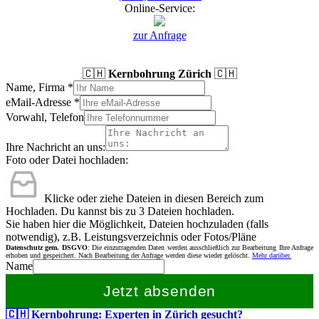
Online-Service:
zur Anfrage
🇨🇭
Kernbohrung Zürich
🇨🇭
Name, Firma
*
eMail-Adresse
*
Vorwahl, Telefon
Ihre Nachricht an uns:
Foto oder Datei hochladen:
Klicke oder ziehe Dateien in diesen Bereich zum
Hochladen.
Du kannst bis zu 3 Dateien hochladen.
Sie haben hier die Möglichkeit, Dateien hochzuladen (falls
notwendig), z.B. Leistungsverzeichnis oder Fotos/Pläne
Datenschutz gem. DSGVO
: Die einzutragenden Daten werden ausschließlich zur Bearbeitung Ihre Anfrage
erhoben und gespeichert. Nach Bearbeitung der Anfrage werden diese wieder gelöscht.
Mehr darüber.
Name
Jetzt absenden
🇨🇭 Kernbohrung: Experten in Zürich gesucht?