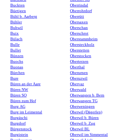
Buckten
Oberrindal
Büetigen
Oberrohrdorf
Bühl b. Aarberg
Oberrüti
Bühler
Obersaxen
Buhwil
Oberschan
Buix
Oberschrot
Bülach
Oberstammheim
Bulle
Obersteckholz
Bullet
Oberstetten
Bünzen
Oberstocken
Buochs
Oberterzen
Buonas
Oberthal
Bürchen
Oberurnen
Bure
Oberuzwil
Büren an der Aare
Obervaz
Büren NW
Oberwald
Büren SO
Oberwangen b. Bern
Büren zum Hof
Oberwangen TG
Burg AG
Oberweningen
Burg im Leimental
Oberwil (Dägerlen)
Burgäschi
Oberwil b. Büren
Burgdorf
Oberwil b. Zug
Bürgenstock
Oberwil BL
Burgistein
Oberwil im Simmental