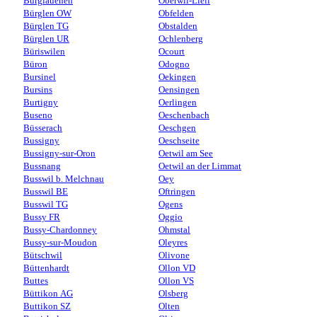
Burglauenen
Oberwil-Lieli
Bürglen OW
Obfelden
Bürglen TG
Obstalden
Bürglen UR
Ochlenberg
Büriswilen
Ocourt
Büron
Odogno
Bursinel
Oekingen
Bursins
Oensingen
Burtigny
Oerlingen
Buseno
Oeschenbach
Büsserach
Oeschgen
Bussigny
Oeschseite
Bussigny-sur-Oron
Oetwil am See
Bussnang
Oetwil an der Limmat
Busswil b. Melchnau
Oey
Busswil BE
Oftringen
Busswil TG
Ogens
Bussy FR
Oggio
Bussy-Chardonney
Ohmstal
Bussy-sur-Moudon
Oleyres
Bütschwil
Olivone
Büttenhardt
Ollon VD
Buttes
Ollon VS
Büttikon AG
Olsberg
Buttikon SZ
Olten