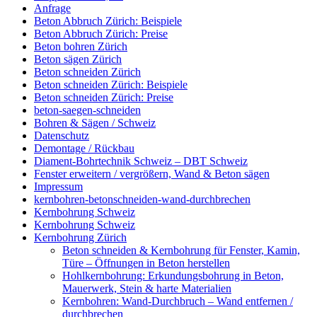
Anfrage
Beton Abbruch Zürich: Beispiele
Beton Abbruch Zürich: Preise
Beton bohren Zürich
Beton sägen Zürich
Beton schneiden Zürich
Beton schneiden Zürich: Beispiele
Beton schneiden Zürich: Preise
beton-saegen-schneiden
Bohren & Sägen / Schweiz
Datenschutz
Demontage / Rückbau
Diament-Bohrtechnik Schweiz – DBT Schweiz
Fenster erweitern / vergrößern, Wand & Beton sägen
Impressum
kernbohren-betonschneiden-wand-durchbrechen
Kernbohrung Schweiz
Kernbohrung Schweiz
Kernbohrung Zürich
Beton schneiden & Kernbohrung für Fenster, Kamin,
Türe – Öffnungen in Beton herstellen
Hohlkernbohrung: Erkundungsbohrung in Beton,
Mauerwerk, Stein & harte Materialien
Kernbohren: Wand-Durchbruch – Wand entfernen /
durchbrechen