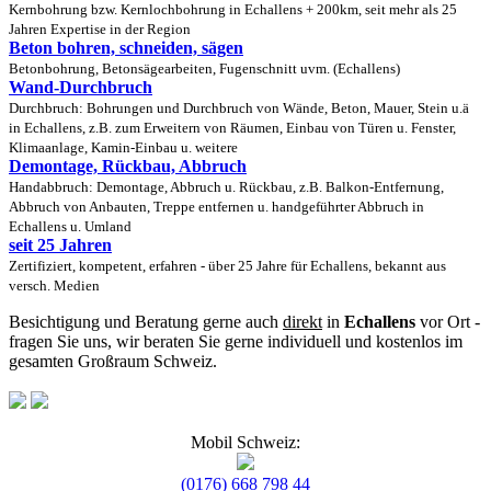
Kernbohrung bzw. Kernlochbohrung in Echallens + 200km, seit mehr als 25
Jahren Expertise in der Region
Beton bohren, schneiden, sägen
Betonbohrung, Betonsägearbeiten, Fugenschnitt uvm. (Echallens)
Wand-Durchbruch
Durchbruch: Bohrungen und Durchbruch von Wände, Beton, Mauer, Stein u.ä
in Echallens, z.B. zum Erweitern von Räumen, Einbau von Türen u. Fenster,
Klimaanlage, Kamin-Einbau u. weitere
Demontage, Rückbau, Abbruch
Handabbruch: Demontage, Abbruch u. Rückbau, z.B. Balkon-Entfernung,
Abbruch von Anbauten, Treppe entfernen u. handgeführter Abbruch in
Echallens u. Umland
seit 25 Jahren
Zertifiziert, kompetent, erfahren - über 25 Jahre für Echallens, bekannt aus
versch. Medien
Besichtigung und Beratung gerne auch
direkt
in
Echallens
vor Ort -
fragen Sie uns, wir beraten Sie gerne individuell und kostenlos im
gesamten Großraum Schweiz.
Mobil Schweiz:
(0176) 668 798 44