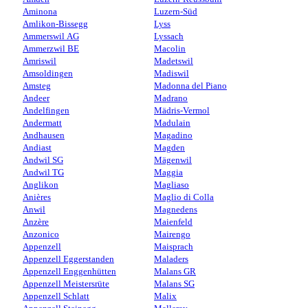
Aminona
Luzern-Süd
Amlikon-Bissegg
Lyss
Ammerswil AG
Lyssach
Ammerzwil BE
Macolin
Amriswil
Madetswil
Amsoldingen
Madiswil
Amsteg
Madonna del Piano
Andeer
Madrano
Andelfingen
Mädris-Vermol
Andermatt
Madulain
Andhausen
Magadino
Andiast
Magden
Andwil SG
Mägenwil
Andwil TG
Maggia
Anglikon
Magliaso
Anières
Maglio di Colla
Anwil
Magnedens
Anzère
Maienfeld
Anzonico
Mairengo
Appenzell
Maisprach
Appenzell Eggerstanden
Maladers
Appenzell Enggenhütten
Malans GR
Appenzell Meistersrüte
Malans SG
Appenzell Schlatt
Malix