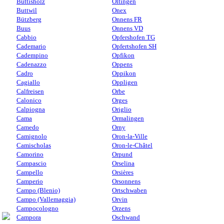
Buttisholz
Oltingen
Buttwil
Onex
Bützberg
Onnens FR
Buus
Onnens VD
Cabbio
Opfershofen TG
Cademario
Opfertshofen SH
Cadempino
Opfikon
Cadenazzo
Oppens
Cadro
Oppikon
Cagiallo
Oppligen
Calfreisen
Orbe
Calonico
Orges
Calpiogna
Origlio
Cama
Ormalingen
Camedo
Orny
Camignolo
Oron-la-Ville
Camischolas
Oron-le-Châtel
Camorino
Orpund
Campascio
Orselina
Campello
Orsières
Camperio
Orsonnens
Campo (Blenio)
Ortschwaben
Campo (Vallemaggia)
Orvin
Campocologno
Orzens
Campora
Oschwand