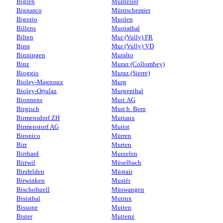
Biglen
Muntelier
Bignasco
Müntschemier
Bigorio
Muolen
Billens
Muotathal
Bilten
Mur (Vully) FR
Binn
Mur (Vully) VD
Binningen
Muralto
Binz
Muraz (Collombey)
Bioggio
Muraz (Sierre)
Bioley-Magnoux
Murg
Bioley-Orjulaz
Murgenthal
Bionnens
Muri AG
Birgisch
Muri b. Bern
Birmensdorf ZH
Muriaux
Birmenstorf AG
Murist
Bironico
Mürren
Birr
Murten
Birrhard
Murzelen
Birrwil
Müselbach
Birsfelden
Müstair
Birwinken
Mustér
Bischofszell
Müswangen
Bisisthal
Mutrux
Bissone
Mutten
Bister
Muttenz