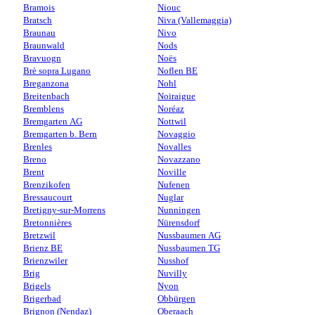
Bramois
Niouc
Bratsch
Niva (Vallemaggia)
Braunau
Nivo
Braunwald
Nods
Bravuogn
Noës
Brè sopra Lugano
Noflen BE
Breganzona
Nohl
Breitenbach
Noiraigue
Bremblens
Noréaz
Bremgarten AG
Nottwil
Bremgarten b. Bern
Novaggio
Brenles
Novalles
Breno
Novazzano
Brent
Noville
Brenzikofen
Nufenen
Bressaucourt
Nuglar
Bretigny-sur-Morrens
Nunningen
Bretonnières
Nürensdorf
Bretzwil
Nussbaumen AG
Brienz BE
Nussbaumen TG
Brienzwiler
Nusshof
Brig
Nuvilly
Brigels
Nyon
Brigerbad
Obbürgen
Brignon (Nendaz)
Oberaach