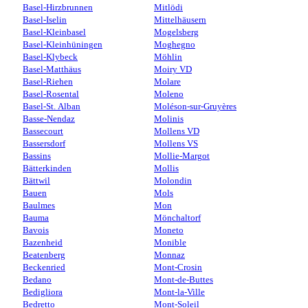
Basel-Hirzbrunnen
Mitlödi
Basel-Iselin
Mittelhäusern
Basel-Kleinbasel
Mogelsberg
Basel-Kleinhüningen
Moghegno
Basel-Klybeck
Möhlin
Basel-Matthäus
Moiry VD
Basel-Riehen
Molare
Basel-Rosental
Moleno
Basel-St. Alban
Moléson-sur-Gruyères
Basse-Nendaz
Molinis
Bassecourt
Mollens VD
Bassersdorf
Mollens VS
Bassins
Mollie-Margot
Bätterkinden
Mollis
Bättwil
Molondin
Bauen
Mols
Baulmes
Mon
Bauma
Mönchaltorf
Bavois
Moneto
Bazenheid
Monible
Beatenberg
Monnaz
Beckenried
Mont-Crosin
Bedano
Mont-de-Buttes
Bedigliora
Mont-la-Ville
Bedretto
Mont-Soleil