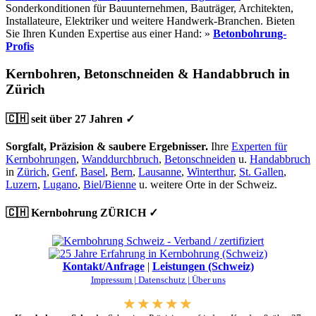
Sonderkonditionen für Bauunternehmen, Bauträger, Architekten,
Installateure, Elektriker und weitere Handwerk-Branchen. Bieten
Sie Ihren Kunden Expertise aus einer Hand: »
Betonbohrung-
Profis
Kernbohren, Betonschneiden & Handabbruch in
Zürich
🇨🇭 seit über 27 Jahren ✓
Sorgfalt, Präzision & saubere Ergebnisser.
Ihre
Experten für
Kernbohrungen
,
Wanddurchbruch
,
Betonschneiden
u.
Handabbruch
in
Zürich
,
Genf
,
Basel
,
Bern
,
Lausanne
,
Winterthur
,
St. Gallen
,
Luzern
,
Lugano
,
Biel/Bienne
u. weitere Orte in der Schweiz.
🇨🇭 Kernbohrung ZÜRICH ✓
Kontakt/Anfrage
|
Leistungen (Schweiz)
Impressum |
Datenschutz |
Über uns