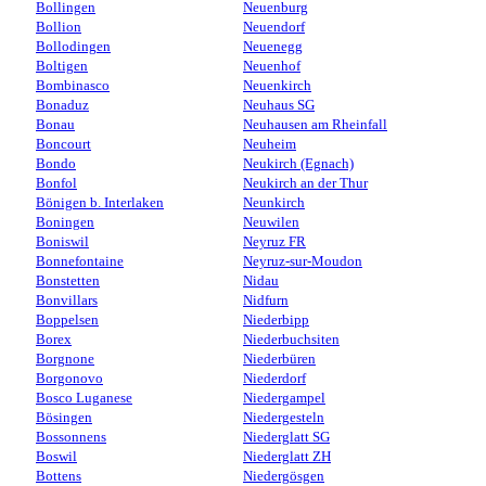
Bollingen
Neuenburg
Bollion
Neuendorf
Bollodingen
Neuenegg
Boltigen
Neuenhof
Bombinasco
Neuenkirch
Bonaduz
Neuhaus SG
Bonau
Neuhausen am Rheinfall
Boncourt
Neuheim
Bondo
Neukirch (Egnach)
Bonfol
Neukirch an der Thur
Bönigen b. Interlaken
Neunkirch
Boningen
Neuwilen
Boniswil
Neyruz FR
Bonnefontaine
Neyruz-sur-Moudon
Bonstetten
Nidau
Bonvillars
Nidfurn
Boppelsen
Niederbipp
Borex
Niederbuchsiten
Borgnone
Niederbüren
Borgonovo
Niederdorf
Bosco Luganese
Niedergampel
Bösingen
Niedergesteln
Bossonnens
Niederglatt SG
Boswil
Niederglatt ZH
Bottens
Niedergösgen