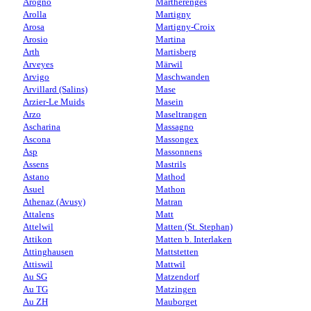
Arogno
Martherenges
Arolla
Martigny
Arosa
Martigny-Croix
Arosio
Martina
Arth
Martisberg
Arveyes
Märwil
Arvigo
Maschwanden
Arvillard (Salins)
Mase
Arzier-Le Muids
Masein
Arzo
Maseltrangen
Ascharina
Massagno
Ascona
Massongex
Asp
Massonnens
Assens
Mastrils
Astano
Mathod
Asuel
Mathon
Athenaz (Avusy)
Matran
Attalens
Matt
Attelwil
Matten (St. Stephan)
Attikon
Matten b. Interlaken
Attinghausen
Mattstetten
Attiswil
Mattwil
Au SG
Matzendorf
Au TG
Matzingen
Au ZH
Mauborget