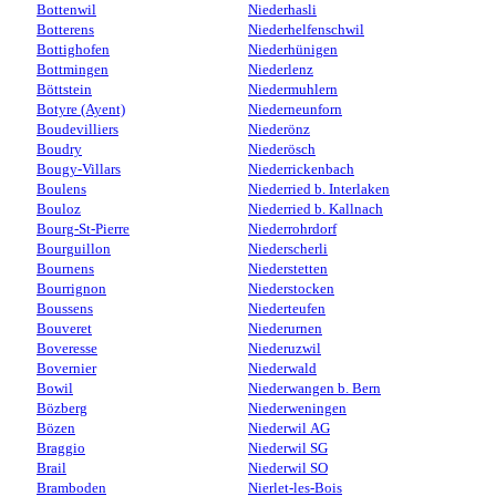
Bottenwil
Niederhasli
Botterens
Niederhelfenschwil
Bottighofen
Niederhünigen
Bottmingen
Niederlenz
Böttstein
Niedermuhlern
Botyre (Ayent)
Niederneunforn
Boudevilliers
Niederönz
Boudry
Niederösch
Bougy-Villars
Niederrickenbach
Boulens
Niederried b. Interlaken
Bouloz
Niederried b. Kallnach
Bourg-St-Pierre
Niederrohrdorf
Bourguillon
Niederscherli
Bournens
Niederstetten
Bourrignon
Niederstocken
Boussens
Niederteufen
Bouveret
Niederurnen
Boveresse
Niederuzwil
Bovernier
Niederwald
Bowil
Niederwangen b. Bern
Bözberg
Niederweningen
Bözen
Niederwil AG
Braggio
Niederwil SG
Brail
Niederwil SO
Bramboden
Nierlet-les-Bois